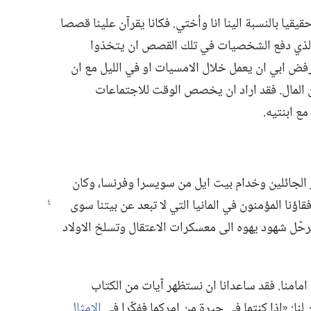
قيا بالنسبة الينا انا وأختي.‏ فكانا يقرآن علينا قصصا
 الذي دفع الشخصيات في تلك القصص ان يتخذوا
‏ رفض ابي ان يعمل خلال الامسيات او في الليل مع ان
من المال.‏ فقد اراد ان يخصص الوقت للاجتماعات
 ابنتيه.‏
 الجائلين وخدام بيت ايل من سويسرا وفرنسا،‏ وكان
فقاؤنا المؤمنون في
المانيا التي لا تبعد عن بيتنا سوى
رحّل شهود يهوه الى معسكرات الاعتقال وتسلخ الاولاد
ن امامنا.‏ فقد ساعدانا ان نستظهر آيات من الكتاب
ن لنا:‏ «اذا كنتما في حيرة من امركما ففكّرا في
الامثال