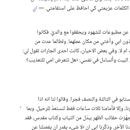
 الكلمات عزيمتي كي احافظ على استقامتي.‏ —‏
اي
ا عن مطبوعات للشهود ويحققوا مع والديّ.‏ فكانوا
 ابي وأختي من مكان عملهما.‏ ولطالما عدت من
م لا.‏ وفي بعض الاحيان،‏ كانت احدى الجارات تقول لي:‏
 البيت وأتساءل في نفسي:‏ ‹هل تتعرض امي للتعذيب؟‏
 (‏يناير)‏ ١٩٤٣،‏ أيقظنا الغستابو في الثالثة والنصف فجرا.‏ وقالوا لنا انه اذا
،‏ وإلا فأمامنا ثلاث
ساعات فقط لنستعدّ للرحيل.‏ وبما
هّزت حقائب الظهر ببدَل من الثياب وكتاب مقدس،‏ فقد
الآخر.‏ وذكّرنا ابي ان ‹لا شيء يقدر ان يفصلنا عن