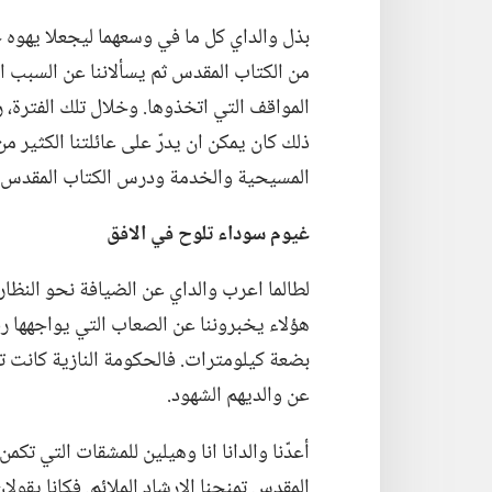
بذل والداي كل ما في وسعهما ليجعلا يهوه حقي
من الكتاب المقدس ثم يسألاننا عن السبب
المواقف التي اتخذوها.‏ وخلال تلك الفترة،
ذلك كان يمكن ان يدرّ على عائلتنا الكثير 
المسيحية والخدمة ودرس الكتاب المقدس مع
غيوم سوداء تلوح
في
الافق
لطالما اعرب والداي عن الضيافة نحو النظار
هؤلاء يخبروننا عن الصعاب التي يواجهها ر
بضعة كيلومترات.‏ فالحكومة النازية كانت ت
عن والديهم الشهود.‏
أعدّنا والدانا انا وهيلين للمشقات التي تكم
المقدس تمنحنا الارشاد الملائم.‏ فكانا يقولا