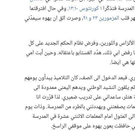
المدرسة فتذكّرا
١ كورنثوس ١٠:‏١٣
‏.‏ وفي حال افترقتما
هر قلب
المزمورين ٢٣ و
٩١
‏،‏ وصرت اثق ان يهوه سيمدّني
ى اقليم الألزاس واللورين،‏ وفرض نظام الحكم الجديد على كل
 رفض ابي ذلك،‏ هدّد الغستابو باعتقاله.‏ وحين أبت امي
ا هي ايضا.‏
‏ فبعد الدخول الى الصف،‏ كان التلاميذ يبدأون يومهم
 ثم يلقون النشيد الوطني ويدهم اليمنى ممدودة الى
هتلر،‏ ساعداني على تدريب ضميري.‏ لذا قرّرت انا
معلمات يصفعنني ويهددنني بالطرد من المدرسة.‏ وذات يوم
 المثول امام المعلمات الاثنتي عشرة في المدرسة
نني حافظت بعون يهوه على موقفي الراسخ.‏