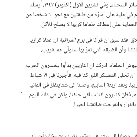
حتى تلك الفترة،‏ بقينا معا كعائلة بعيدا عن سائر السجناء.‏ وفي تشرين الاول (‏اكتوبر)‏ ١٩٤٣،‏ أُرسلنا
الى معسكر في زومپكوڤيتسي حيث كنا ننام في علية على اسرّة من طبقتين مع نحو ٦٠ شخصا من
ماية على إعطائنا طعاما كريها لا يصلح للأكل.‏
اق.‏ فقد سبق ان قرأنا في
برج المراقبة
ان عملا كرازيا
نا وأن الضيقة التي نمرّ بها ستولّي عما قريب.‏
ش الحلفاء،‏ ادركنا ان النازيين بدأوا يخسرون الحرب.‏
وفي اوائل عام ١٩٤٥،‏ قررت وحدات الحماية ان تخلي المعسكر الذي كنا فيه.‏ فأُجبرنا في ١٩ شباط
ر مسافة ٢٤٠ كيلومترا تقريبا.‏ وبعد اربعة اسابيع،‏ وصلنا الى شتاينفلز في المانيا
‏ فظنّ كثيرون اننا
سنلقى حتفنا.‏ ولكن في ذلك اليوم
لفرار وانفرجت ضائقتنا اخيرا.‏
بعد نحو سنتين ونصف،‏ وصلنا الى بيتنا في يوتس بثياب متسخة وأجساد