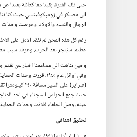
الرجال والنساء والاولاد.‏ وحرصت وحدات الح
رغم كل هذه المحن لم نفقد الامل على الاطل
عظيما سيُنجز بعد الحرب.‏ وعرفنا سبب معانات
وحين تناهت الى مسامعنا اخبار عن تقدم جيو
(‏فبراير)‏ على السي
حيث جمع الحراس السجناء في احد المناجم.
عينه،‏ وصل الحلفاء فلاذت وحدات الحماية با
تحقيق اهدافي
في ٥ ايار (‏مايو)‏ ١٩٤٥،‏ 