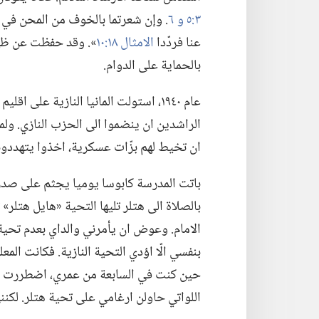
٣:‏٥ و ٦
‏.‏ وإن شعرتما بالخوف من المحن في 
عنا فردّدا
الامثال ١٨:‏١٠
‏».‏ وقد حفظت عن ظ
بالحماية على الدوام.‏
عام ١٩٤٠،‏ استولت المانيا النازية عل
الراشدين ان ينضموا الى الحزب النازي.‏ ولما
ان تخيط لهم بزّات عسكرية،‏ اخذوا يتهددونه
باتت المدرسة كابوسا يوميا يجثم على صدري.
بالصلاة الى هتلر تليها التحية «هايل هتلر»
الامام.‏ وعوض ان يأمرني والداي بعدم تحية 
بنفسي الّا اؤدي التحية النازية.‏ فكانت ال
حين كنت في السابعة من عمري،‏ اضطررت الى
اللواتي حاولن ارغامي على تحية هتلر.‏ لك