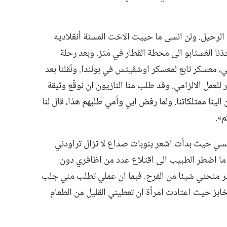
لرحيل.‏ ولن انسى ما حييت الاخت المسنة أنڠلاديه
نا الغستابو الى محطة القطار في مَتز.‏ وبعد رحلة
‏ معسكر تابع لمعسكر اوشڤيتس في بولندا.‏ ونُقلنا بعد
لعمل الالزامي.‏ وقد طلب منا النازيون ان نوقّع وثيقة
الينا ممتلكاتنا.‏ ولما رفض ابي وأمي طلبهم هذا،‏ قال لنا
».‏
ڤيتسي حيث بدأت اشعر بنوبات صداع لا تزال تراودني
‏ ما اضطر الطبيب الى اقتلاع عدد من اظافري دون
ر منحني شيئا من الفرح.‏ فبما ان عملي تطلب مني جلب
مخابز حيث اعتادت امرأة ان تعطيني القليل من الطعام