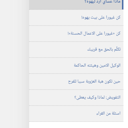
ماذا عساي أردّ ليهوه؟‏
الدراسية)‏
‏‎حزيران/
يونيو‏
كن غيورا على بيت يهوه!‏
كن «غيورا على الاعمال الحسنة»!‏
تكلَّم بالحق مع قريبك
الوكيل الامين وهيئته الحاكمة
حين تكون هبة العزوبة سببا للفرح
التفويض:‏ لماذا وكيف يعطى؟‏
اسئلة من القراء