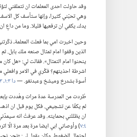
وقد حاولت احدى المعلمات ان تتملقني لتؤث
وهي تحبّني كثيرا،‏ وإنها ستأسف كل الاسف ا
يدك،‏ يكفي ان ترفعيها قليلا.‏ وما من داعٍ ا
وحين اخبرت امي بما فعلت المعلمة،‏ ذكّرتني
الذين وقفوا امام تمثال صنعه ملك بابل.‏ ثم س
ينحنوا امام التمثال».‏ فقالت لي:‏ «هل كا
اشرطة احذيتهم؟‏ فكّري في الامر وافعلي ما 
أسوة بشدرخ وميشخ وعبدنغو.‏ —‏
دا ٣:‏١،‏
١٣-‏١٨
طُردت من المدرسة عدة مرات وهُددت بإبعاد
لم يكفّا عن تشجيعي.‏ فكل يوم قبل ان اذه
ان يظللني بحمايته.‏ وقد عرفتُ انه سيمدّن
٤:‏٧
‏)‏ وأوصاني ابي ايضا مرة بعد مرة الّا ا
احتمال الضغوط.‏ وكان يقول لي:‏ «نحن نحبك.