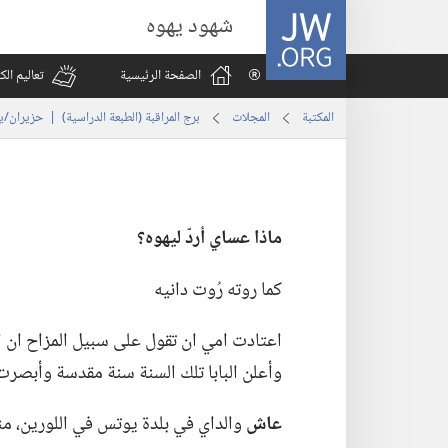
JW.ORG
شهود يهوه
الصفحة الرئيسية
تعاليم ال
المكتبة
المجلات
برج المراقبة (‏الطبعة الدراسية)‏ | ‏‎حزيران/يونيو‏ ‏‎٢٠٠٩‏
ماذا عساي أردّ ليهوه؟‏
كما روته رُوت دانيه
وأعلن البابا تلك السنة سنة مقدسة وأبصرت ان
عاش
والداي في بلدة يوتس في اللورين،‏ من