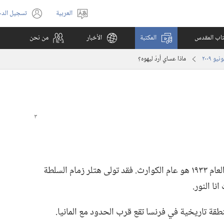
العربية
تسجيل الد
اختر
(يفتح
اللغة
نافذة
كتاب المقدس
المكتبة
الأخبار
من نحن
جديدة)
ماذا عساي أردّ ليهوه؟‏
اعتادت امي ان تقول على سبيل المزاح ان العام ١٩٣٣ هو عام الكوارث.‏ فقد تولى هتلر زمام السلطة
ا النور.‏
طقة تاريخية في فرنسا تقع قرب الحدود مع المانيا.‏