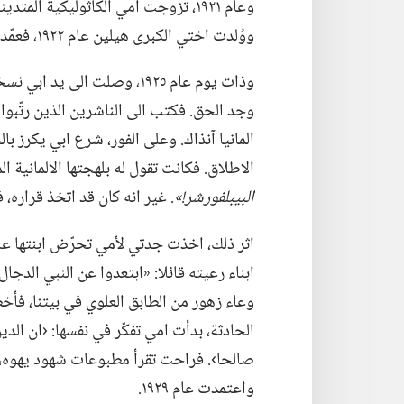
وعام ١٩٢١،‏ تزوجت امي الكاثوليكية ال
ووُلدت اختي الكبرى هيلين عام ١٩٢٢،‏ فعمّدها والداي في الكنيسة الكاثوليكية وهي لا تزال طفلة.‏
وذات يوم عام ١٩٢٥،‏ وصلت الى يد ابي نسخة من كتاب
وجد الحق.‏ فكتب الى الناشرين الذين رتّبو
المانيا آنذاك.‏ وعلى الفور،‏ شرع ابي يكرز با
الاطلاق.‏ فكانت تقول له بلهجتها الالمانية ال
البيبلفورشر!‏».‏
غير انه كان قد اتخذ قراره،‏ فاعتمد عام ١٩٢٧ 
اثر ذلك،‏ اخذت جدتي لأمي تحرّض ابنتها عل
ابناء رعيته قائلا:‏ «ابتعدوا عن النبي الدج
وعاء زهور من الطابق العلوي في بيتنا،‏ فأخ
الحادثة،‏ بدأت امي تفكّر في نفسها:‏ ‹ان ا
صالحا›.‏ فراحت تقرأ مطبوعات شهود يهوه،‏
واعتمدت عام ١٩٢٩.‏