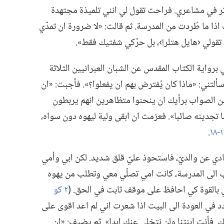
ر في مشاعري.‏ فراحت تقول لي انني تلميذة مجتهدة
ذا ما طُردت من المدرسة.‏ ثم قالت:‏ «لا ضرورة ان تمدّي
ن تقولي ‹هايل هتلر!‏›،‏ بل حرّكي شفتيك فقط».‏
 برواية الكتاب المقدس عن الشبان العبرانيين الثلاثة
ألتني:‏ «ماذا كان يُفترض بهم ان يفعلوا؟‏».‏ فأجبت:‏ «ان
ن من الصواب برأيك ان ينحنوا متظاهرين انهم يربطون
تجدينه صائبا».‏ فعزمت ان ابقى ولية ليهوه دون سواه،‏
‏.‏
ي عن والديّ،‏ فاستحوذ عليّ قلق شديد.‏ لكن ابي وأمي
ب الى المدرسة،‏ كانت امي تصلّي معي وتطلب من يهوه
ي بالقوة كي احافظ على موقف ثابت في الحق.‏ (‏
٢ كو
تردد في العودة الى البيت اذا شعرت اني لم اعد اقوى على
‏ فأنت ابنتنا ولن نتخلى عنك ابدا».‏ ثم يضيف:‏ «ان