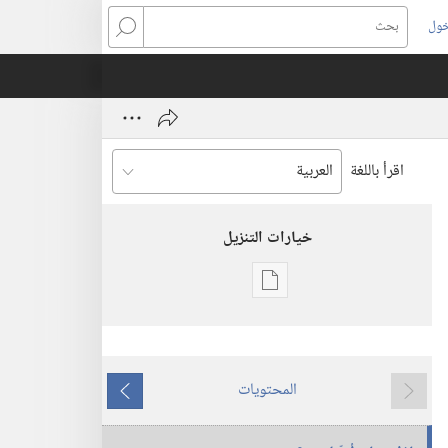
خول
بحث
اقرأ باللغة
خيارات التنزيل
خيارات
تنزيل
الاصدارات
برج
المحتويات
المراقبة
ما
ما
(‏الطبعة
يسبق
يلي