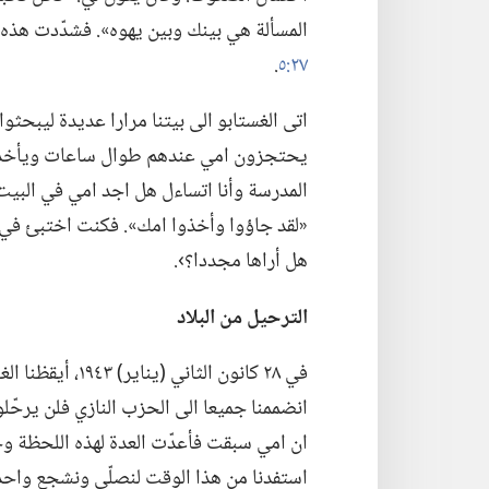
المسألة هي بينك وبين يهوه».‏ فشدّدت هذه
٢٧:‏٥
‏.‏
اتى الغستابو الى بيتنا مرارا عديدة ليبحثو
يحتجزون امي عندهم طوال ساعات ويأخذون
المدرسة وأنا اتساءل هل اجد امي في البيت ا
«لقد جاؤوا وأخذوا امك».‏ فكنت اختبئ في
هل أراها مجددا؟‏›.‏
الترحيل من البلاد
في ٢٨ كانون الثاني
انضممنا جميعا الى الحزب النازي فلن يرحّلونا
ان امي سبقت فأعدّت العدة لهذه اللحظة وج
استفدنا من هذا الوقت لنصلّي ونشجع واحدنا 