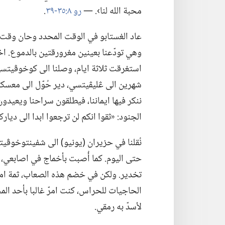
محبة الله لنا›.‏ —‏
رو ٨:‏٣٥-‏٣٩
‏.‏
عاد الغستابو في الوقت المحدد وحان وقت ا
وهي تودّعنا بعينين مغرورقتين بالدموع.‏ اخذ
استغرقت ثلاثة ايام،‏ وصلنا الى كوخوڤيتسي،
شهرين الى ڠليڤيتسي،‏ دير حُوّل الى معسكر ل
ننكر فيها ايماننا،‏ فيطلقون سراحنا ويعيدون 
الجنود:‏ «ثقوا انكم لن ترجعوا ابدا الى دياركم
نُقلنا في حزيران (‏يونيو)‏ الى شفينتوخو
حتى اليوم.‏ كما أُصبت بأخماج في اصابعي،
تخدير.‏ ولكن في خضم هذه الصعاب،‏ ثمة ام
الحاجيات للحراس،‏ كنت امرّ غالبا بأحد ال
لأسدّ به رمقي.‏