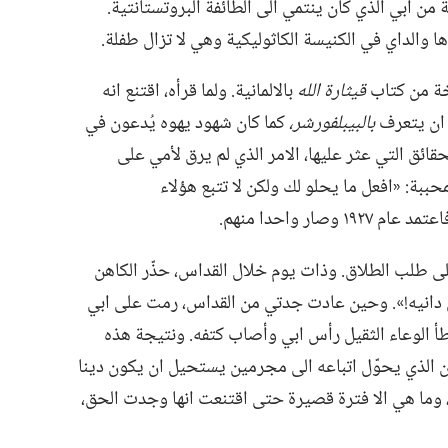
متدينة من ابي الذي كان ينتمي الى الطائفة البروتستانتية.‏
قيثارة الله
بالالمانية.‏ ولما قرأه،‏ اقتنع انه
ا ان يتعرف
بالبيبلفورشر،‏
كما كان شهود يهوه يُدعون في
لحقائق التي عثر عليها،‏ الامر الذي لم يرق لأمي على
محببة:‏ «افعل ما يحلو لك ولكن لا تتبع هؤلاء
وصار واحدا منهم.‏
ى طلب الطلاق.‏ وذات يوم خلال القداس،‏ حذّر الكاهن
ال دانيه!‏».‏ وحين عادت جدتي من القداس،‏ رمت على ابي
طأ الوعاء الثقيل رأس ابي وأصاب كتفه.‏ ونتيجة هذه
لدين الذي يحوّل اتباعه الى مجرمين يستحيل ان يكون دينا
 وما هي الا فترة قصيرة حتى اقتنعت انها وجدت الحق،‏