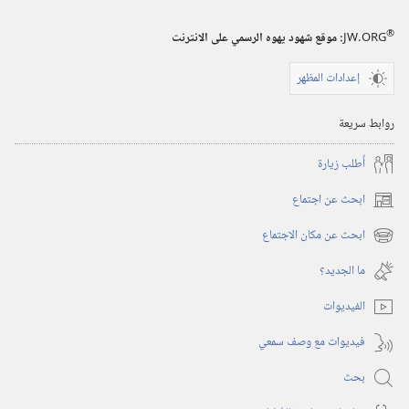
(‏الطبعة
®
JW.ORG
:‏ موقع شهود يهوه الرسمي على الانترنت
الدراسية)‏
‏‎حزيران/
إعدادات المظهر
يونيو‏
روابط سريعة
أُطلب زيارة
ابحث عن اجتماع
(يفتح
نافذة
ابحث عن مكان الاجتماع
(يفتح
جديدة)
نافذة
ما الجديد؟‏
جديدة)
الفيديوات
فيديوات مع وصف سمعي
بحث