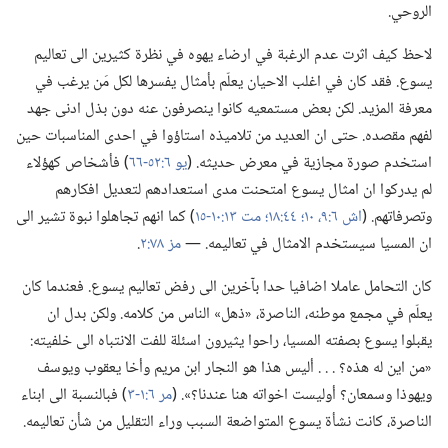
الروحي.‏
لاحظ كيف اثرت عدم الرغبة في ارضاء يهوه في نظرة كثيرين الى تعاليم
يسوع.‏ فقد كان في اغلب الاحيان يعلّم بأمثال يفسرها لكل مَن يرغب في
معرفة المزيد.‏ لكن بعض مستمعيه كانوا ينصرفون عنه دون بذل ادنى جهد
لفهم مقصده.‏ حتى ان العديد من تلاميذه استاؤوا في احدى المناسبات حين
استخدم صورة مجازية في معرض حديثه.‏ (‏
يو ٦:‏٥٢-‏٦٦
‏)‏ فأشخاص كهؤلاء
لم يدركوا ان امثال يسوع امتحنت مدى استعدادهم لتعديل افكارهم
وتصرفاتهم.‏ (‏
اش ٦:‏٩،‏ ١٠؛‏
٤٤:‏١٨؛‏
مت ١٣:‏١٠-‏١٥
‏)‏ كما انهم تجاهلوا نبوة تشير الى
ان المسيا سيستخدم الامثال في تعاليمه.‏ —‏
مز ٧٨:‏٢
‏.‏
كان التحامل عاملا اضافيا حدا بآخرين الى رفض تعاليم يسوع.‏ فعندما كان
يعلّم في مجمع موطنه،‏ الناصرة،‏ «ذهل» الناس من كلامه.‏ ولكن بدل ان
يقبلوا يسوع بصفته المسيا،‏ راحوا يثيرون اسئلة للفت الانتباه الى خلفيته:‏
«من اين له هذه؟‏ .‏ .‏ .‏ أليس هذا هو النجار ابن مريم وأخا يعقوب ويوسف
ويهوذا وسمعان؟‏ أوليست اخواته هنا عندنا؟‏».‏ (‏
مر ٦:‏١-‏٣
‏)‏ فبالنسبة الى ابناء
الناصرة،‏ كانت نشأة يسوع المتواضعة السبب وراء التقليل من شأن تعاليمه.‏