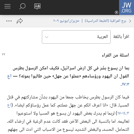
JW.ORG
تسجيل
تغيير
البحث
اظهر
الدخول
لغة
في
القائم
(يفتح
برج المراقبة (‏الطبعة الدراسية)‏ | ‏‎حزيران/يونيو‏ ‏‎٢٠٠٩‏
الموقع
JW.‎ORG
نافذة
جديدة)
اقرأ باللغة
اسئلة من القراء
بما ان يسوع بشّر
في
كل ارض اسرائيل،‏ فكيف امكن الرسول بطرس
القول ان اليهود ورؤساءهم ‹عملوا عن جهل› حين طالبوا بموته؟‏ —‏
اع
٣:‏١٧
‏.‏
فيما كان الرسول بطرس يخاطب جمعا من اليهود بشأن مشاركتهم في قتل
المسيا،‏ قال:‏ «انا اعرف انكم عن جهل عملتم،‏ كما عمل رؤساؤكم ايضا».‏ (‏
اع
٣:‏١٤-‏١٧
‏)‏ لربما لم يدرك بعض اليهود ان يسوع هو المسيا ولا استوعبوا
تعاليمه.‏ اما بالنسبة الى البعض الآخر،‏ فقد كانت عدم الرغبة في ارضاء الله،‏
التحامل،‏ الحسد،‏ والبغض الشديد ليسوع من الاسباب التي ادت الى جهلهم