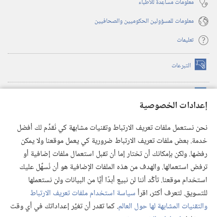
معلومات مساعِدة للأطباء
معلومات للمسؤولين الحكوميين والصحافيين
تعليمات
التبرعات
(يفتح
نافذة
جديدة)
مكتبة برج المراقبة الالكترونية
™
(يفتح
إعدادات الخصوصية
نافذة
JW Hub
جديدة)
(يفتح
نحن نستعمل ملفات تعريف الارتباط وتقنيات مشابهة كي نُقدِّم لك أفضل
نافذة
®
خدمة. بعض ملفات تعريف الارتباط ضرورية كي يعمل موقعنا ولا يمكن
تطبيق
JW Library
جديدة)
رفضها. ولكن بإمكانك أن تختار إما أن تقبل استعمال ملفات إضافية أو
مكتبة برج المراقبة
ترفض استعمالها. والهدف من هذه الملفات الإضافية هو أن نُسهِّل عليك
استخدام موقعنا. تأكَّد أننا لن نبيع أبدًا أيًّا من البيانات ولن نستعملها
للتسويق. لتعرف أكثر، اقرأ
سياسة استخدام ملفات تعريف الارتباط
والتقنيات المشابهة لها حول العالم
. كما تقدر أن تغيِّر إعداداتك في أي وقت
Copyright
© 2026 .Watch Tower Bible and Tract Society of Pennsylvania