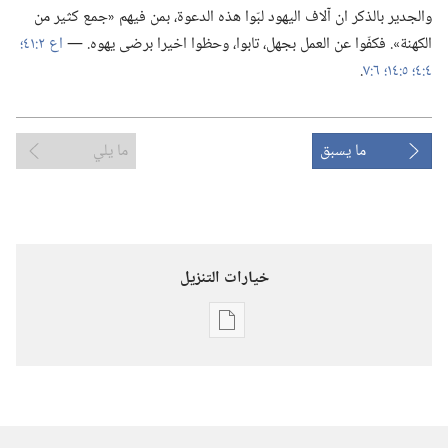
والجدير بالذكر ان آلاف اليهود لبّوا هذه الدعوة،‏ بمن فيهم «جمع كثير من
الكهنة».‏ فكفّوا عن العمل بجهل،‏ تابوا،‏ وحظوا اخيرا برضى يهوه.‏ —‏
اع ٢:‏٤١؛‏
٤:‏٤؛‏
٥:‏١٤؛‏
٦:‏٧
‏.‏
ما يسبق
ما يلي
خيارات التنزيل
خيارات
تنزيل
الاصدارات
برج
المراقبة