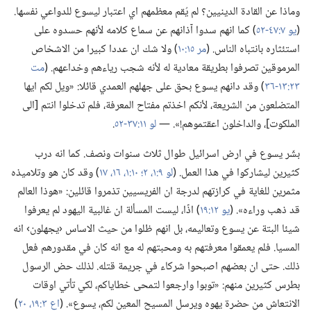
وماذا عن القادة الدينيين؟‏ لم يُقم معظمهم اي اعتبار ليسوع للدواعي نفسها.‏
(‏
يو ٧:‏٤٧-‏٥٢
‏)‏ كما انهم سدوا آذانهم عن سماع كلامه لأنهم حسدوه على
استئثاره بانتباه الناس.‏ (‏
مر ١٥:‏١٠
‏)‏ ولا شك ان عددا كبيرا من الاشخاص
المرموقين تصرفوا بطريقة معادية له لأنه شجب رياءهم وخداعهم.‏ (‏
مت
٢٣:‏١٣-‏٣٦
‏)‏ وقد دانهم يسوع بحق على جهلهم العمدي قائلا:‏ «ويل لكم ايها
المتضلعون من الشريعة،‏ لأنكم اخذتم مفتاح المعرفة،‏ فلم تدخلوا انتم [الى
الملكوت]،‏ والداخلون اعقتموهم!‏».‏ —‏
لو ١١:‏٣٧-‏٥٢
‏.‏
بشّر يسوع في ارض اسرائيل طوال ثلاث سنوات ونصف.‏ كما انه درب
كثيرين ليشاركوا في هذا العمل.‏ (‏
لو ٩:‏١،‏ ٢؛‏
١٠:‏١،‏
١٦،‏ ١٧
‏)‏ وقد كان هو وتلاميذه
مثمرين للغاية في كرازتهم لدرجة ان الفريسيين تذمروا قائلين:‏ «هوذا العالم
قد ذهب وراءه».‏ (‏
يو ١٢:‏١٩
‏)‏ اذًا،‏ ليست المسألة ان غالبية اليهود لم يعرفوا
شيئا البتة عن يسوع وتعاليمه،‏ بل انهم ظلوا من حيث الاساس ‹يجهلون› انه
المسيا.‏ فلم يعمقوا معرفتهم به ومحبتهم له مع انه كان في مقدورهم فعل
ذلك.‏ حتى ان بعضهم اصبحوا شركاء في جريمة قتله.‏ لذلك حض الرسول
بطرس كثيرين منهم:‏ «توبوا وارجعوا لتمحى خطاياكم،‏ لكي تأتي اوقات
الانتعاش من حضرة يهوه ويرسل المسيح المعين لكم،‏ يسوع».‏ (‏
اع ٣:‏١٩،‏ ٢٠
‏)‏