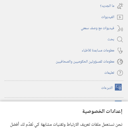
نافذة
ما الجديد؟‏
جديدة)
الفيديوات
فيديوات مع وصف سمعي
بحث
معلومات مساعِدة للأطباء
معلومات للمسؤولين الحكوميين والصحافيين
تعليمات
التبرعات
(يفتح
نافذة
جديدة)
مكتبة برج المراقبة الالكترونية
™
(يفتح
إعدادات الخصوصية
نافذة
JW Hub
جديدة)
(يفتح
نحن نستعمل ملفات تعريف الارتباط وتقنيات مشابهة كي نُقدِّم لك أفضل
نافذة