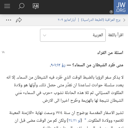
JW.ORG
تسجيل
تغيير
البحث
اظهر
الدخول
لغة
في
القائم
(يفتح
برج المراقبة (‏الطبعة الدراسية)‏ | ‏‎أيار/مايو‏ ‏‎٢٠٠٩‏
الموقع
JW.‎ORG
نافذة
جديدة)
اقرأ باللغة
اسئلة من القراء
متى طُرد الشيطان من السماء؟‏ —‏
رؤ ١٢:‏١-‏٩
‏.‏
لا يذكر سفر الرؤيا بالضبط الوقت الذي طُرد فيه الشيطان من السماء.‏ إلا انه
يعدد سلسلة حوادث تساعدنا ان نقدِّر متى حصل ذلك،‏ وأوّلها هو ولادة
الملكوت المسيَّاني.‏ ثم تلا هذه الحادثة نشوب «حرب في السماء» مُني
الشيطان نتيجة لها بالهزيمة وطُرح اخيرا الى الارض.‏
تشير الاسفار المقدسة بوضوح ان سنة ١٩١٤ وسمت نهاية «الازمنة المعينة
للامم» وولادة الملكوت.‏
(‏
لو ٢١:‏٢٤
‏)‏ ولكن كم من الوقت مضى قبل ان
*