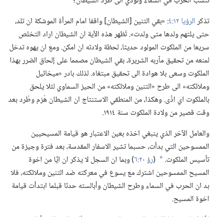
تنشب الحرب في السماء وتؤدي الى طرد الشيطان؟‏
تذكر
الرؤيا ١٢:‏٤
‏:‏ «بقي التنين [الشيطان] واقفا امام المرأة الموشكة ان تلد،‏
حتى يلتهم ولدها متى ولدت».‏ تُظهر هذه الآية ان الشيطان اراد التخلص
سريعا من الملكوت المولود حديثا،‏ لحظة ولادته ان امكن.‏ ومع ان يهوه تدخل
لمنعه من تحقيق مآربه الشريرة،‏ بقي الشيطان مصمما على إلحاق الضرر بهذا
الملكوت وسعى بلا هوادة الى تحقيق مبتغاه.‏ لذلك بادر «ميخائيل
وملائكته» الى طرح «التنين وملائكته» من الحيز السماوي لئلا يلحق
بالملكوت اي اذًى.‏ وهكذا،‏ من المنطقي الاستنتاج ان الشيطان هُزم وطُرد بعد
وقت قصير من ولادة الملكوت سنة ١٩١٤.‏
والعامل الآخر الذي ينبغي اخذه بعين الاعتبار هو قيامة المسيحيين
الممسوحين التي بدأت،‏ حسبما تشير الاسفار المقدسة،‏ بعد فترة وجيزة من
تأسيس الملكوت.‏
(‏
رؤ ٢٠:‏٦
‏)‏ وبما ان السجل لا يذكر ان ايًّا من اخوة
*
المسيح الممسوحين اشترك مع يسوع في معركته ضد التنين وملائكته،‏ فلا
بد ان الحرب في السماء وطرح الشيطان وأبالسته حدثا قبلما ابتدأت قيامة
اخوة المسيح.‏