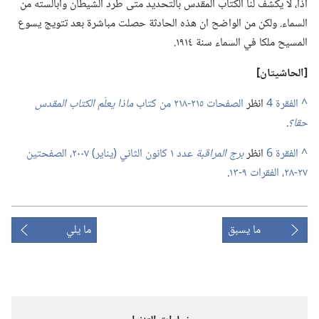
اذًا،‏ لا يكشف لنا الكتاب المقدس بالتحديد متى طُرد الشيطان وأبالسته من
السماء.‏ ولكن من الواضح ان هذه الحادثة حصلت مباشرة بعد تتويج يسوع
المسيح ملكا في السماء سنة ١٩١٤.‏
‏[الحاشيتان]‏
^
انظر
الصفحات ٢١٥-‏٢١٨ من كتاب
ماذا يعلّم الكتاب المقدس
حقا؟‏
‏.‏
^
انظر
برج المراقبة
عدد ١ كانون الثاني (‏يناير)‏ ٢٠٠٧،‏ الصفحتين
٢٧-‏٢٨،‏ الفقرات ٩-‏١٣
‏.‏
ما يسبق
ما يلي