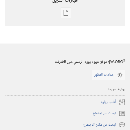
خيارات التنزيل
خيارات
تنزيل
الاصدارات
برج
المراقبة
(‏الطبعة
®
JW.ORG
:‏ موقع شهود يهوه الرسمي على الانترنت
الدراسية)‏
‏‎أيار/
إعدادات المظهر
مايو‏
روابط سريعة
أُطلب زيارة
ابحث عن اجتماع
(يفتح
نافذة
ابحث عن مكان الاجتماع
(يفتح
جديدة)