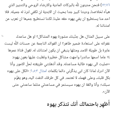
١١٦:‏١٢
‏)‏ فنحن مدينون للّٰه بالبركات المادية والارشاد الروحي والتدبير الذي
هيأه لخلاصنا،‏ وديننا كبير جدا بحيث ان الابدية لن تكفي لنردّ له جميله.‏ فلا
احد منا يستطيع ان يفي يهوه حقه علينا،‏ لكننا نستطيع جميعا ان نعرب عن
امتناننا له.‏
على سبيل المثال،‏ هل جنَّبتك مشورة يهوه
المشاكل؟‏ او هل ساعدك
غفرانه على استعادة ضمير طاهر؟‏ ان الفوائد الناجمة عن حسنات اللّٰه ليست
عابرة بل طويلة الامد،‏ ومثلها ينبغي ان يكون امتنانك له.‏ تقول فتاة عمرها
١٤ عاما اسمها ساندرا واجهت مشاكل خطيرة وتغلبت عليها بعون يهوه:‏
«صليت الى يهوه طالبة مساعدته.‏ وقد أذهلتني طريقته لحلّ الامور.‏ وأنا
الآن ادرك لماذا كان ابي يذكِّرني دائما بكلمات
امثال ٣:‏٥،‏ ٦
‏:‏ ‹اتكل على يهوه
بكل قلبك،‏ وعلى فهمك لا تعتمد.‏ في كل طرقك التفت اليه،‏ وهو يقوِّم
سبلك›.‏ وأنا واثقة ان يهوه سيستمر في مساعدتي مثلما ساعدني حتى
الآن».‏
أَظهِر باحتمالك أنك تتذكر يهوه