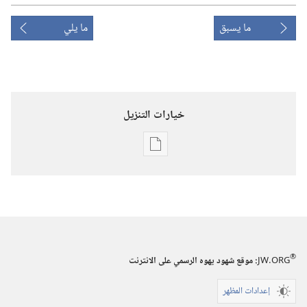
ما يسبق
ما يلي
خيارات التنزيل
خيارات
تنزيل
الاصدارات
برج
المراقبة
(‏الطبعة
®
JW.ORG
:‏ موقع شهود يهوه الرسمي على الانترنت
الدراسية)‏
‏‎آذار/
إعدادات المظهر
مارس‏