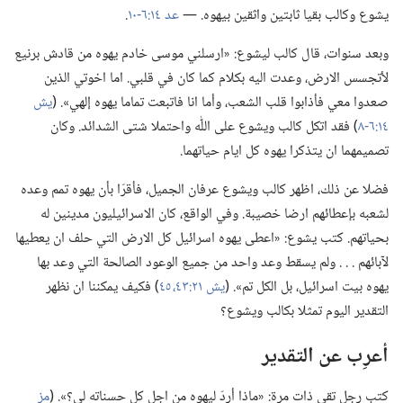
يشوع وكالب بقيا ثابتين واثقين بيهوه.‏ —‏
عد ١٤:‏٦-‏١٠
‏.‏
وبعد سنوات،‏ قال كالب ليشوع:‏ «ارسلني موسى خادم يهوه من قادش برنيع
لأتجسس الارض،‏ وعدت اليه بكلام كما كان في قلبي.‏ اما اخوتي الذين
صعدوا معي فأذابوا قلب الشعب،‏ وأما انا فاتبعت تماما يهوه إلهي».‏ (‏
يش
١٤:‏٦-‏٨
‏)‏ فقد اتكل كالب ويشوع على اللّٰه واحتملا شتى الشدائد.‏ وكان
تصميمهما ان يتذكرا يهوه كل ايام حياتهما.‏
فضلا عن ذلك،‏ اظهر كالب ويشوع عرفان الجميل،‏ فأقرّا بأن يهوه تمم وعده
لشعبه بإعطائهم ارضا خصيبة.‏ وفي الواقع،‏ كان الاسرائيليون مدينين له
بحياتهم.‏ كتب يشوع:‏ «اعطى يهوه اسرائيل كل الارض التي حلف ان يعطيها
لآبائهم .‏ .‏ .‏ ولم يسقط وعد واحد من جميع الوعود الصالحة التي وعد بها
يهوه بيت اسرائيل،‏ بل الكل تم».‏ (‏
يش ٢١:‏٤٣،‏
٤٥
‏)‏ فكيف يمكننا ان نظهر
التقدير اليوم تمثلا بكالب ويشوع؟‏
أعرِب عن التقدير
كتب رجل تقي ذات مرة:‏ «ماذا أردّ ليهوه من اجل كل حسناته لي؟‏».‏ (‏
مز