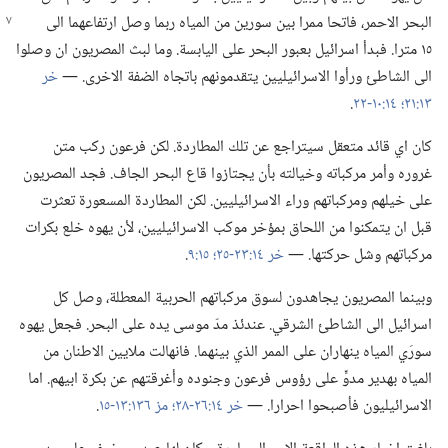
البحر
الاحمر،‏ فاتحا ممرا بين سورين من المياه ربما وصل ارتفاعهما الى
١٥ مترا.‏ فبدأ اسرائيل بعبور البحر على اليابسة.‏ وما لبث المصريون ان وصلوا
الى الشاطئ ورأوا الاسرائيليين يتقدمونهم باتجاه الضفة الاخرى.‏ —‏
خر
١٣:‏٢١؛‏
١٤:‏١٠-‏٢٢
‏.‏
كان اي قائد متعقل سيتراجع عن تلك المطاردة.‏ لكن فرعون ركب متن
غروره وأمر مركباته وخيالته بأن يجتازوا قاع البحر الجاف.‏ فجد المصريون
على خيلهم ومركباتهم وراء الاسرائيليين.‏ لكن المطاردة المسعورة تعثرت
قبل ان يتمكنوا من اللحاق بمؤخر موكب الاسرائيليين،‏ لأن يهوه خلع بكرات
مركباتهم وشل حركتها.‏ —‏
خر ١٤:‏٢٣-‏٢٥؛‏
١٥:‏٩
‏.‏
وبينما المصريون يجاهدون لسوق مركباتهم الحربية المعطلة،‏ وصل كل
اسرائيل الى الشاطئ الشرقي.‏ عندئذ مدّ موسى يده على البحر.‏ فجعل يهوه
سورَي المياه ينهاران على الممر الذي بينهما.‏ فانهالت ملايين الاطنان من
المياه بهدير مدوٍّ على رؤوس فرعون وجنوده وأغرقتهم عن بكرة ابيهم.‏ اما
الاسرائيليون فأصبحوا احرارا.‏ —‏
خر ١٤:‏٢٦-‏٢٨؛‏
مز ١٣٦:‏١٣-‏١٥
‏.‏