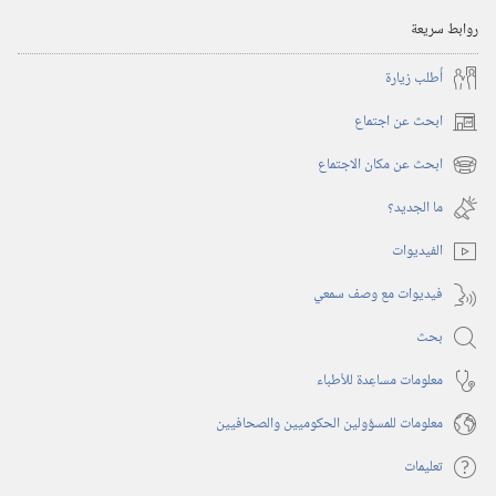
روابط سريعة
أُطلب زيارة
ابحث عن اجتماع
(يفتح
نافذة
ابحث عن مكان الاجتماع
(يفتح
جديدة)
نافذة
ما الجديد؟‏
جديدة)
الفيديوات
فيديوات مع وصف سمعي
بحث
معلومات مساعِدة للأطباء
معلومات للمسؤولين الحكوميين والصحافيين
تعليمات