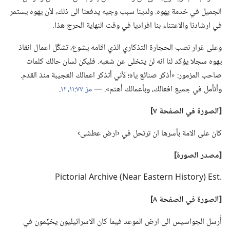
الجميل في خدمة يهوه.‏ ولدينا سبب وجيه يدفعنا الى ذلك،‏ لأن يهوه يستمر
في ارشادنا والاعتناء بنا افراديا في وقت النهاية الحرج هذا.‏
وعلى غرار نصب الحجارة التذكاري الذي اقامه يشوع،‏ تشكِّل اعمال انقاذ
يهوه سجلا يؤكد لنا انه لن يتخلى عن شعبه.‏ فليكن لسان حالك كلمات
صاحب المزمور:‏ «أذكر صنائع ياه؛‏ لأني أتذكر اعمالك العجيبة منذ القدم.‏
وأتأمل في جميع افعالك،‏ وبأعمالك أهتم».‏ —‏
مز ٧٧:‏١١،‏ ١٢
‏.‏
‏[الصورة في الصفحة ٧]‏
كان على الامة بأسرها ان ترتحل في ‹ارض عطشى›‏
‏[مصدر الصورة]‏
‏.‏‏t‏s‏E‏ ‏(‏y‏r‏o‏t‏s‏i‏H‏ ‏n‏r‏e‏t‏s‏a‏E‏ ‏r‏a‏e‏N‏)‏ ‏e‏v‏i‏h‏c‏r‏A‏ ‏l‏a‏i‏r‏o‏t‏c‏i‏P‏
‏[الصورة في الصفحة ٨]‏
أُرسل الجواسيس الى ارض الموعد فيما كان الاسرائيليون يخيِّمون في