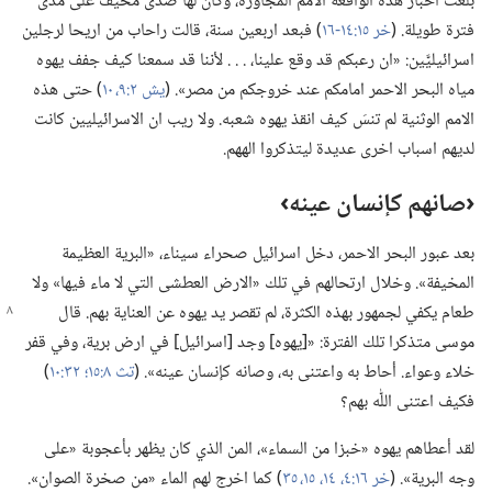
بلغت اخبار هذه الواقعة الامم المجاورة،‏ وكان لها صدى مخيف على مدى
فترة طويلة.‏ (‏
خر ١٥:‏١٤-‏١٦
‏)‏ فبعد اربعين سنة،‏ قالت راحاب من اريحا لرجلين
اسرائيليَّين:‏ «ان رعبكم قد وقع علينا،‏ .‏ .‏ .‏ لأننا قد سمعنا كيف جفف يهوه
مياه البحر الاحمر امامكم عند خروجكم من مصر».‏ (‏
يش ٢:‏٩،‏ ١٠
‏)‏ حتى هذه
الامم الوثنية لم تنسَ كيف انقذ يهوه شعبه.‏ ولا ريب ان الاسرائيليين كانت
لديهم اسباب اخرى عديدة ليتذكروا الههم.‏
‏‹صانهم كإنسان عينه›‏
بعد عبور البحر الاحمر،‏ دخل اسرائيل صحراء سيناء،‏ «البرية العظيمة
المخيفة».‏ وخلال ارتحالهم في تلك «الارض العطشى التي لا ماء فيها» ولا
طعام
يكفي لجمهور بهذه الكثرة،‏ لم تقصر يد يهوه عن العناية بهم.‏ قال
موسى متذكرا تلك الفترة:‏ «[يهوه] وجد [اسرائيل] في ارض برية،‏ وفي قفر
خلاء وعواء.‏ أحاط به واعتنى به،‏ وصانه كإنسان عينه».‏ (‏
تث ٨:‏١٥؛‏
٣٢:‏١٠
‏)‏
فكيف اعتنى اللّٰه بهم؟‏
لقد أعطاهم يهوه «خبزا من السماء»،‏ المن الذي كان يظهر بأعجوبة «على
وجه البرية».‏ (‏
خر ١٦:‏٤،‏
١٤،‏ ١٥،‏
٣٥
‏)‏ كما اخرج لهم الماء «من صخرة الصوان».‏