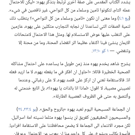
يشدد الكتاب المقدس على صفة اخرى ترتبط بتذكر يهوه:‏ «ليكن للاحتمال
عمله التام،‏ لتكونوا تامين وسلماء من كل النواحي،‏ غير ناقصين في شيء».‏
(‏
يع ١:‏٤
‏)‏ وما معنى ان نكون «تامين وسلماء من كل النواحي»؟‏ يتطلب ذلك
تنمية الصفات التي تساعدنا ان نجابه التجارب متكلين على يهوه،‏ عازمين
على التغلب عليها عوض الاستسلام لها.‏ ومثل هذا الاحتمال لامتحانات
الايمان ينشئ فينا اكتفاء عظيما اثر انقضاء المحنة،‏ وما من محنة إلا
وتنقضي.‏ —‏
١ كو ١٠:‏١٣
‏.‏
يشرح شاهد يخدم يهوه منذ زمن طويل ما يساعده على احتمال مشاكله
الصحية الخطيرة قائلا:‏ «احاول ان افكر في ما يفعله يهوه،‏ لا ما اريد فعله
انا.‏ فالاستقامة تعني ان اركز على قصد يهوه،‏ لا على رغباتي.‏ وعندما
تصيبني مصيبة،‏ لا اقول:‏ ‹لماذا انا بالذات يا يهوه؟‏›،‏ بل اتابع خدمتي له
وألتصق به حتى في الظروف العصيبة الطارئة».‏
ان الجماعة المسيحية اليوم تعبد يهوه «بالروح والحق».‏ (‏
يو ٤:‏٢٣،‏ ٢٤
‏)‏
والمسيحيون الحقيقيون كفريق لن ينسوا يهوه مثلما نسيته امة اسرائيل.‏
لكن مجرد الانتماء الى الجماعة لا يضمن محافظتنا على الاستقامة افراديا.‏
فأسوة بكالب ويشوع،‏ على كل واحد منا ان يعرب عن الاحتمال وعرفان