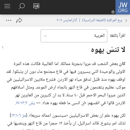
JW.ORG
تسجيل
تغيير
البحث
اظهر
الدخول
لغة
في
القائم
(يفتح
برج المراقبة (‏الطبعة الدراسية)‏ | ‏‎آذار/مارس‏ ‏‎٢٠٠٩‏
الموقع
JW.‎ORG
نافذة
جديدة)
اقرأ باللغة
لا تنسَ يهوه
كان
بعض الشعب قد مروا بتجربة مماثلة.‏ اما الغالبية فكانت هذه المرة
الاولى والوحيدة التي يسيرون فيها في قاع مجتمع ماء دون ان يتبللوا.‏ لقد
اوقف يهوه منذ قليل تدفق مياه نهر الاردن.‏ فشرع ملايين الاسرائيليين في
موكب عظيم يتقدمون في قاع النهر باتجاه ارض الموعد.‏ ومثل اسلافهم
الذين عبروا البحر الاحمر قبل ٤٠ سنة،‏ لا بد ان كثيرين من العابرين نهر
الاردن قالوا في انفسهم:‏ ‹لن انسى ما فعله يهوه هنا›.‏ —‏
يش ٣:‏١٣-‏١٧
‏.‏
لكن يهوه علم ان بعض الاسرائيليين ‹سينسون اعماله سريعا›.‏ (‏
مز ١٠٦:‏١٣
‏)‏
لذلك امر يشوع،‏ قائد اسرائيل،‏ ان يأخذ ١٢ حجرا من قاع النهر وينصبها في