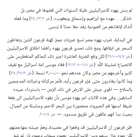
لم ينسَ يهوه الاسرائيليين طيلة السنوات التي قضوها في مصر،‏ بل
«تذكر .‏ .‏ .‏ عهده مع ابراهيم وإسحاق ويعقوب».‏ (‏
خر ٢:‏٢٣،‏ ٢٤
‏)‏ وما فعله
آنذاك لإنقاذهم من العبودية يُعَدّ حقا حدثا لا يُنسى.‏
في البداية،‏ ضرب يهوه مصر تسع ضربات عجز كهنة فرعون الذين يتعاطون
السحر عن ايقافها.‏ ومع ذلك،‏ تحدى فرعون يهوه رافضا اطلاق الاسرائيليين.‏
(‏
خر ٧:‏١٤–‏١٠:‏٢٩
‏)‏ لكن وقع الضربة العاشرة اجبر ذلك الحاكم المتغطرس على
الانصياع لمشيئة اللّٰه.‏ (‏
خر ١١:‏١-‏١٠؛‏
١٢:‏١٢
‏)‏ فقاد موسى امة اسرائيل مع لفيف
كثير وأخرجهم من مصر،‏ وكان عددهم نحو ٠٠٠‏,٠٠٠‏,٣ نسمة.‏ (‏
خر ١٢:‏٣٧،‏ ٣٨
‏)‏
وما كادوا يغادرون حتى غيَّر فرعون رأيه،‏ فأمر مركباته وخيالته المدججين
بالسلاح —‏ اقوى جيش على الارض في ذلك الزمن —‏ باسترداد عبيده
السابقين.‏ وفي هذه الاثناء،‏ امر يهوه موسى بأن يقود الاسرائيليين الى بقعة
ضيقة اسمها فم الحيروث محصورة بين البحر الاحمر وسلسلة من الجبال،‏
بحيث بدا انهم عالقون في طريق مسدود.‏ —‏
خر ١٤:‏١-‏٩
‏.‏
ظن فرعون ان الاسرائيليين قد وقعوا في مصيدة،‏ وهمَّ جيشه بمهاجمتهم.‏
لكن يهوه حال بينهم وبين الاسرائيليين بعمود سحاب وعمود نار.‏ ثم شق