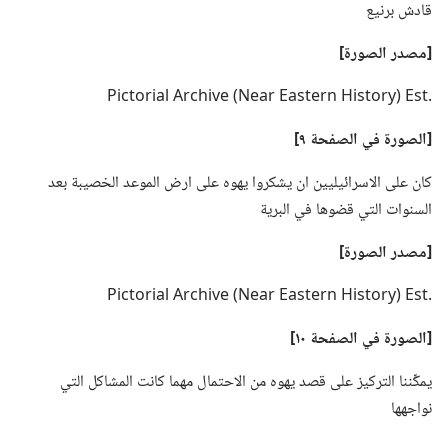
قادش برنيع
‏[مصدر الصورة]‏
‏.‏‏t‏s‏E‏ ‏(‏y‏r‏o‏t‏s‏i‏H‏ ‏n‏r‏e‏t‏s‏a‏E‏ ‏r‏a‏e‏N‏)‏ ‏e‏v‏i‏h‏c‏r‏A‏ ‏l‏a‏i‏r‏o‏t‏c‏i‏P‏
‏[الصورة في الصفحة ٩]‏
كان على الاسرائيليين ان يشكروا يهوه على ارض الموعد الخصيبة بعد
السنوات التي قضوها في البرية
‏[مصدر الصورة]‏
‏.‏‏t‏s‏E‏ ‏(‏y‏r‏o‏t‏s‏i‏H‏ ‏n‏r‏e‏t‏s‏a‏E‏ ‏r‏a‏e‏N‏)‏ ‏e‏v‏i‏h‏c‏r‏A‏ ‏l‏a‏i‏r‏o‏t‏c‏i‏P‏
‏[الصورة في الصفحة ١٠]‏
يمكِّننا التركيز على قصد يهوه من الاحتمال مهما كانت المشاكل التي
نواجهها