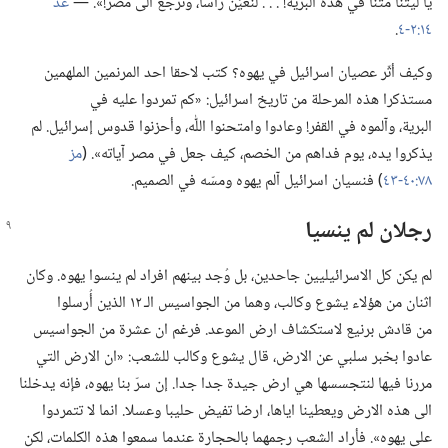
يا ليتنا متنا في هذه البرية!‏ .‏ .‏ .‏ لنعيِّن رأسا،‏ ونرجع الى مصر!‏».‏ —‏
عد
١٤:‏٢-‏٤
‏.‏
وكيف أثّر عصيان اسرائيل في يهوه؟‏ كتب لاحقا احد المرنمين الملهمين
مستذكرا هذه المرحلة من تاريخ اسرائيل:‏ «كم تمردوا عليه في
البرية،‏ وآلموه في القفر!‏ وعادوا وامتحنوا اللّٰه،‏ وأحزنوا قدوس إسرائيل.‏ لم
يذكروا يده،‏ يوم فداهم من الخصم،‏ كيف جعل في مصر آياته».‏ (‏
مز
٧٨:‏٤٠-‏٤٣
‏)‏ فنسيان اسرائيل آلم يهوه ومسّه في الصميم.‏
رجلان لم ينسيا
لم يكن كل الاسرائيليين جاحدين،‏ بل وُجد بينهم افراد لم ينسوا يهوه.‏ وكان
اثنان من هؤلاء يشوع وكالب،‏ وهما من الجواسيس الـ‍ ١٢ الذين أُرسلوا
من قادش برنيع لاستكشاف ارض الموعد.‏ فرغم ان عشرة من الجواسيس
عادوا بخبر سلبي عن الارض،‏ قال يشوع وكالب للشعب:‏ «ان الارض التي
مررنا فيها لنتجسسها هي ارض جيدة جدا جدا.‏ إن سرّ بنا يهوه،‏ فإنه يدخلنا
الى هذه الارض ويعطينا اياها،‏ ارضا تفيض حليبا وعسلا.‏ انما لا تتمردوا
على يهوه».‏ فأراد الشعب رجمهما بالحجارة عندما سمعوا هذه الكلمات،‏ لكن