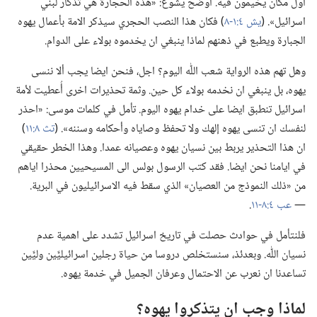
اول مكان يخيمون فيه.‏ اوضح يشوع:‏ «هذه الحجارة هي تذكار لبني
اسرائيل».‏ (‏
يش ٤:‏١-‏٨
‏)‏ فكان هذا النصب الحجري سيذكر الامة بأعمال يهوه
الجبارة ويطبع في ذهنهم لماذا ينبغي ان يخدموه بولاء على الدوام.‏
وهل تهم هذه الرواية شعب اللّٰه اليوم؟‏ اجل،‏ فنحن ايضا يجب ألا ننسى
يهوه،‏ بل ينبغي ان نخدمه بولاء كل حين.‏ وثمة تحذيرات اخرى أُعطيت لأمة
اسرائيل تنطبق ايضا على خدام يهوه اليوم.‏ تأمل في كلمات موسى:‏ «احذر
لنفسك ان تنسى يهوه إلهك ولا تحفظ وصاياه وأحكامه وسننه».‏ (‏
تث ٨:‏١١
‏)‏
ان هذا التحذير يربط بين نسيان يهوه وعصيانه عمدا.‏ وهذا الخطر حقيقي
في ايامنا نحن ايضا.‏ فقد كتب الرسول بولس الى المسيحيين محذرا اياهم
من «ذلك النموذج من العصيان» الذي سقط فيه الاسرائيليون في البرية.‏
—‏
عب ٤:‏٨-‏١١
‏.‏
فلنتأمل في حوادث حصلت في تاريخ اسرائيل تشدد على اهمية عدم
نسيان اللّٰه.‏ وبعدئذ،‏ سنستخلص دروسا من حياة رجلين اسرائيليَّين وليَّين
تساعدنا ان نعرب عن الاحتمال وعرفان الجميل في خدمة يهوه.‏
لماذا وجب ان يتذكروا يهوه؟‏