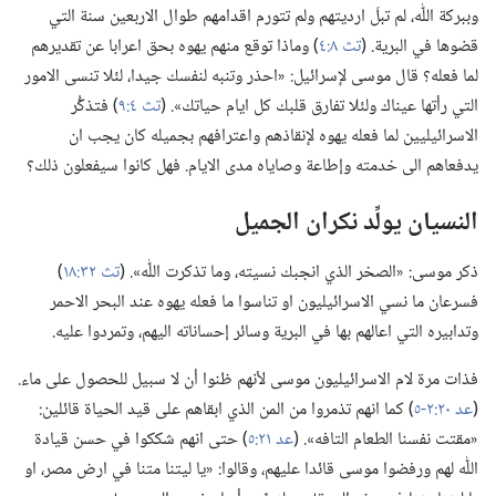
وببركة اللّٰه،‏ لم تبلَ ارديتهم ولم تتورم اقدامهم طوال الاربعين سنة التي
قضوها في البرية.‏ (‏
تث ٨:‏٤
‏)‏ وماذا توقع منهم يهوه بحق اعرابا عن تقديرهم
لما فعله؟‏ قال موسى لإسرائيل:‏ «احذر وتنبه لنفسك جيدا،‏ لئلا تنسى الامور
التي رأتها عيناك ولئلا تفارق قلبك كل ايام حياتك».‏ (‏
تث ٤:‏٩
‏)‏ فتذكُّر
الاسرائيليين لما فعله يهوه لإنقاذهم واعترافهم بجميله كان يجب ان
يدفعاهم الى خدمته وإطاعة وصاياه مدى الايام.‏ فهل كانوا سيفعلون ذلك؟‏
النسيان يولِّد نكران الجميل
ذكر موسى:‏ «الصخر الذي انجبك نسيته،‏ وما تذكرت اللّٰه».‏ (‏
تث ٣٢:‏١٨
‏)‏
فسرعان ما نسي الاسرائيليون او تناسوا ما فعله يهوه عند البحر الاحمر
وتدابيره التي اعالهم بها في البرية وسائر إحساناته اليهم،‏ وتمردوا عليه.‏
فذات مرة لام الاسرائيليون موسى لأنهم ظنوا أن لا سبيل للحصول على ماء.‏
(‏
عد ٢٠:‏٢-‏٥
‏)‏ كما انهم تذمروا من المن الذي ابقاهم على قيد الحياة قائلين:‏
«مقتت نفسنا الطعام التافه».‏ (‏
عد ٢١:‏٥
‏)‏ حتى انهم شككوا في حسن قيادة
اللّٰه لهم ورفضوا موسى قائدا عليهم،‏ وقالوا:‏ «يا ليتنا متنا في ارض مصر،‏ او