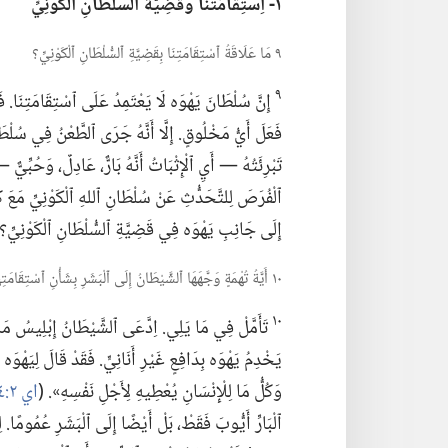
١-‏ اِسْتِقَامَتُنَا وَقَضِيَّةُ ٱلسُّلْطَانِ ٱلْكَوْنِيِّ
٩ مَا عَلَاقَةُ ٱسْتِقَامَتِنَا بِقَضِيَّةِ ٱلسُّلْطَانِ ٱلْكَوْنِيِّ؟‏
٩
إِنَّ سُلْطَانَ يَهْوَه لَا يَعْتَمِدُ عَلَى ٱسْتِقَامَتِنَا.‏ فَ
فَعَلَ أَيُّ مَخْلُوقٍ.‏ إِلَّا أَنَّهُ جَرَى ٱلطَّعْنُ فِي سُلْ
تَبْرِئَتُهُ —‏ أَيِ ٱلْإِثْبَاتُ أَنَّهُ بَارٌّ،‏ عَادِلٌ،‏ وَحُبِّي
ٱلْفُرَصَ لِلتَّحَدُّثِ عَنْ سُلْطَانِ ٱللهِ ٱلْكَوْنِيِّ مَعَ كُلِّ
إِلَى جَانِبِ يَهْوَه فِي قَضِيَّةِ ٱلسُّلْطَانِ ٱلْكَوْنِيِّ؟‏ 
١٠ أَيَّةُ تُهْمَةٍ وَجَّهَهَا ٱلشَّيْطَانُ إِلَى ٱلْبَشَرِ بِشَأْنِ ٱسْتِقَامَتِهِمْ،‏ وَكَيْفَ تَشْعُرُونَ شَخْصِيًّا إِزَاءَ هذِهِ ٱلتُّهْمَةِ؟‏
١٠
تَأَمَّلْ فِي مَا يَلِي.‏ اِدَّعَى ٱلشَّيْطَانُ إِبْلِيسُ مَا م
يَخْدِمُ يَهْوَه بِدَافِعٍ غَيْرِ أَنَانِيٍّ.‏ فَقَدْ قَالَ لِيَهْوَ
وَكُلُّ مَا لِلْإِنْسَانِ يُعْطِيهِ لِأَجْلِ نَفْسِهِ».‏ (‏
اي ٢:‏٤
ٱلْبَارِّ أَيُّوبَ فَقَطْ،‏ بَلْ أَيْضًا إِلَى ٱلْبَشَرِ عُمُومًا.‏ 