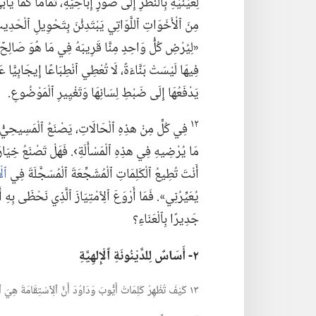
لِعَيْنَيْهِ بِٱلنَّظَرِ إِلَى صُوَرٍ إِبَاحِيَّةٍ،‏ تَمَامًا كَمَا يَأ
مِنَ ٱلْأَخَوَاتِ ٱللَّوَاتِي يَبْتَدِئْنَ بِتَحْوِيلِ ٱلْحَدِيثِ إِ
«لِيُرْضِ كُلُّ وَاحِدٍ مِنَّا قَرِيبَهُ فِي مَا هُوَ صَالِحٌ مِ
فِيهَا لَيْسَتْ بَنَّاءَةً،‏ لَا تُعْطِي ٱنْطِبَاعًا إِيجَابِيًّا ع
يَدْفَعُهَا إِلَى ضَبْطِ لِسَانِهَا وَتَغْيِيرِ ٱلْمَوْضُوعِ.‏
١٢
فِي كُلٍّ مِنْ هذِهِ ٱلْحَالَاتِ،‏ يَصْنَعُ ٱلْمَسِيحِيُّ خِ
مَا يُرْضِيهِ فِي هذِهِ ٱلْمَسْأَلَةِ›.‏ فَهَلْ تَصْنَعُ خِيَا
أَنْتَ تُطِيعُ ٱلْكَلِمَاتِ ٱلْمُشَجِّعَةَ ٱلْمُسَجَّلَةَ فِي
ٱلْأ
يُعَيِّرُنِي».‏ فَمَا أَرْوَعَ ٱلِٱمْتِيَازَ ٱلَّذِي نَحْظَى بِهِ أ
جَدِيرًا بِٱلْعَنَاءِ؟‏
٢-‏ أَسَاسٌ لِلدَّيْنُونَةِ ٱلْإِلهِيَّةِ
١٣ كَيْفَ تُظْهِرُ كَلِمَاتُ أَيُّوبَ وَدَاوُدَ أَنَّ ٱلِٱسْتِقَامَةَ هِيَ ٱلْأَسَاسُ لِدَيْنُونَةِ يَهْوَه لَنَا؟‏