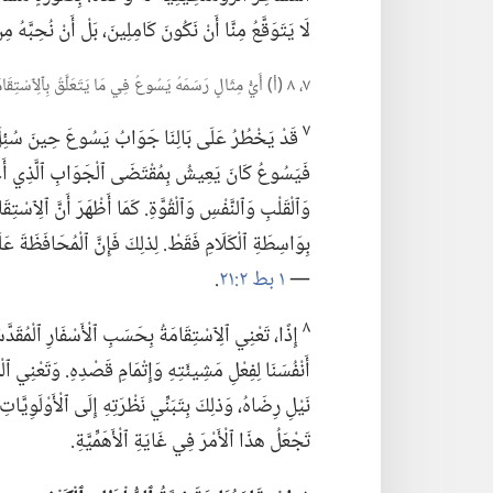
لَا يَتَوَقَّعُ مِنَّا أَنْ نَكُونَ كَامِلِينَ،‏ بَلْ أَنْ نُحِبَّهُ مِنْ
٧،‏ ٨ (‏أ)‏ أَيُّ مِثَالٍ رَسَمَهُ يَسُوعُ فِي مَا يَتَعَلَّقُ بِٱلِٱسْتِقَامَةِ؟‏ (‏ب)‏ مَاذَا تَعْنِي ٱلِٱسْتِقَامَةُ بِحَسَبِ ٱلْأَسْفَارِ ٱلْمُقَدَّسَةِ؟‏
٧
قَدْ يَخْطُرُ عَلَى بَالِنَا جَوَابُ يَسُوعَ حِينَ سُئِلَ مَ
فَيَسُوعُ كَانَ يَعِيشُ بِمُقْتَضَى ٱلْجَوَابِ ٱلَّذِي أَعْطَاه
وَٱلْقَلْبِ وَٱلنَّفْسِ وَٱلْقُوَّةِ.‏ كَمَا أَظْهَرَ أَنَّ ٱلِٱسْتِق
بِوَاسِطَةِ ٱلْكَلَامِ فَقَطْ.‏ لِذلِكَ فَإِنَّ ٱلْمُحَافَظَةَ عَل
—‏
١ بط ٢:‏٢١
‏.‏
٨
إِذًا،‏ تَعْنِي ٱلِٱسْتِقَامَةُ بِحَسَبِ ٱلْأَسْفَارِ ٱلْمُقَدَّسَة
أَنْفُسَنَا لِفِعْلِ مَشِيئَتِهِ وَإِتْمَامِ قَصْدِهِ.‏ وَتَعْنِي 
نَيْلِ رِضَاهُ،‏ وَذلِكَ بِتَبَنِّي نَظْرَتِهِ إِلَى ٱلْأَوْلَوِيَّ
تَجْعَلُ هذَا ٱلْأَمْرَ فِي غَايَةِ ٱلْأَهَمِّيَّةِ.‏