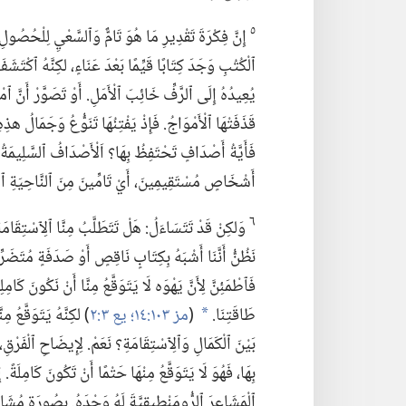
٥
إِنَّ فِكْرَةَ تَقْدِيرِ مَا هُوَ تَامٌّ وَٱلسَّعْيِ لِلْحُصُولِ ع
ٱلْكُتُبِ وَجَدَ كِتَابًا قَيِّمًا بَعْدَ عَنَاءٍ،‏ لكِنَّهُ ٱكْتَشَف
يُعِيدُهُ إِلَى ٱلرَّفِّ خَائِبَ
ٱلْأَمَلِ.‏ أَوْ تَصَوَّرْ أَنّ
قَذَفَتْهَا ٱلْأَمْوَاجُ.‏ فَإِذْ يَفْتِنُهَا تَنَوُّعُ وَجَمَالُ 
فَأَيَّةُ أَصْدَافٍ تَحْتَفِظُ بِهَا؟‏ اَلْأَصْدَافُ ٱلسَّلِيمَةُ 
أَشْخَاصٍ مُسْتَقِيمِينَ،‏ أَيْ تَامِّينَ مِنَ ٱلنَّاحِيَةِ ٱلْ
٦
وَلكِنْ قَدْ تَتَسَاءَلُ:‏ هَلْ تَتَطَلَّبُ مِنَّا ٱلِٱسْتِقَامَة
نَظُنُّ أَنَّنَا أَشْبَهُ بِكِتَابٍ نَاقِصٍ أَوْ صَدَفَةٍ مُتَضَرِّ
فَٱطْمَئِنَّ لِأَنَّ يَهْوَه لَا يَتَوَقَّعُ مِنَّا أَنْ نَكُونَ كَامِلِ
طَاقَتِنَا.‏
(‏
مز ١٠٣:‏١٤؛‏
يع ٣:‏٢
‏)‏ لكِنَّهُ يَتَوَقَّعُ 
*
بَيْنَ ٱلْكَمَالِ وَٱلِٱسْتِقَامَةِ؟‏ نَعَمْ.‏ لِإِيضَاحِ ٱلْفَرْقِ،‏
بِهَا،‏ فَهُوَ لَا يَتَوَقَّعُ مِنْهَا حَتْمًا أَنْ تَكُونَ كَامِلَةً.‏ إِ
ٱلْمَشَاعِرَ ٱلرُّومَنْطِيقِيَّةَ لَهُ وَحْدَهُ.‏ بِصُورَةٍ مُشَابِهَ