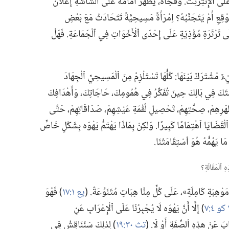
ى ٱلْإِنْتِرْنِتْ.‏ وَفَجْأَةً،‏ يَظْهَرُ أَمَامَهُ عَلَى ٱلشَّاشَةِ إِعْلَانٌ
ْقِعِ أَمْ يَتَجَنَّبُهُ؟‏ اِمْرَأَةٌ مَسِيحِيَّةٌ تَتَحَادَثُ مَعَ بَعْضِ
َى ثَرْثَرَةٍ مُؤْذِيَةٍ عَلَى إِحْدَى ٱلْأَخَوَاتِ فِي ٱلْجَمَاعَةِ.‏ فَهَلْ
ُشْتَرَكٌ بَيْنَهَا:‏ كُلُّهَا تَسْتَلْزِمُ مِنَ ٱلْمَسِيحِيِّ ٱلْجِهَادَ
امَتَكَ فِي بَالِكَ حِينَ تُفَكِّرُ فِي هُمُومِكَ،‏ حَاجَاتِكَ،‏ وَأَهْدَافِكَ
َرِهِمْ،‏ صِحَّتِهِمْ،‏ تَحْصِيلِ لُقْمَةِ عَيْشِهِمْ،‏ صَدَاقَاتِهِمْ،‏ حَتَّى
ٱلْقَضَايَا ٱهْتِمَامًا كَبِيرًا.‏ وَلكِنْ بِمَاذَا يَهْتَمُّ يَهْوَه بِشَكْلٍ خَاصٍّ
رَ مَا يَهُمُّهُ هُوَ ٱسْتِقَامَتُنَا.‏
ْهِبَةٍ كَامِلَةٍ»،‏ عَلَى كُلٍّ مِنَّا هِبَاتٍ مُتَنَوِّعَةً.‏ (‏
يع ١:‏١٧
‏)‏ فَهُوَ
٤:‏٧
‏)‏ إِلَّا أَنَّ يَهْوَه لَا يُجْبِرُنَا عَلَى ٱلْإِعْرَابِ عَنِ
َابَ عَنْ هذِهِ ٱلصِّفَةِ أَوْ لَا.‏ (‏
تث ٣٠:‏١٩
‏)‏ لِذلِكَ سَنُنَاقِشُ فِي