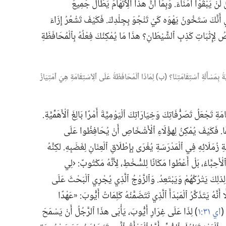
نَ لَنْ يَبْقَوْا أُمَنَاءَ.‏ وَبِمَا أَنَّ هذَا ٱلِٱتِّهَامَ يَطَالُ جَمِيعَ
ي أَنَّكَ سَتَخُونُ يَهْوَه كَيْ تَنْجُوَ بِجِلْدِكَ.‏ فَكَيْفَ تَشْعُرُ إِزَاءَ
رَصُ لِإِثْبَاتِ كَذِبِ ٱلشَّيْطَانِ؟‏ هذَا مَا يُمْكِنُكَ فِعْلُهُ بِٱلْمُحَافَظَةِ
يَوْمِيَّةُ بِمَسْأَلَةِ ٱسْتِقَامَتِنَا؟‏ (‏ب)‏ لِمَاذَا ٱلْمُحَافَظَةُ عَلَى ٱلِٱسْتِقَامَةِ هِيَ ٱمْتِيَازٌ
تَجْعَلُ تَصَرُّفَاتِكَ وَخِيَارَاتِكَ ٱلْيَوْمِيَّةَ أَمْرًا بَالِغَ ٱلْأَهَمِّيَّةِ.‏
ِفًا.‏ فَكَيْفَ يُمْكِنُ لِهؤُلَاءِ ٱلْأَشْخَاصِ أَنْ يُحَافِظُوا عَلَى
ِ زُمَلَائِهِ فِي ٱلْمَدْرَسَةِ يُغْرَى بِإِطْلَاقِ ٱلْعِنَانِ لِغَضَبِهِ.‏ لكِنَّهُ
ٱلْأَحِبَّاءُ،‏ بَلْ أَعْطُوا مَكَانًا لِلسُّخْطِ،‏ لِأَنَّهُ مَكْتُوبٌ:‏ ‹لِي
 لِذلِكَ يَتْرُكُهُمْ وَيَبْتَعِدُ.‏ وَٱلزَّوْجُ ٱلَّذِي يُجْرِي ٱلْبَحْثَ عَلَى
ا أَنَّهُ يَتَذَكَّرُ ٱلْمَبْدَأَ ٱلَّذِي تَتَضَمَّنُهُ كَلِمَاتُ أَيُّوبَ:‏ «عَهْدًا
(‏
اي ٣١:‏١
‏)‏ لِذَا عَلَى غِرَارِ أَيُّوبَ،‏ يَأْبَى هذَا ٱلرَّجُلُ أَنْ يَسْمَحَ