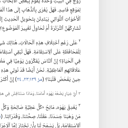
زَوْجٌ فِي ٱلْبَيْتِ وَحْدَهُ يَقُومُ بِبَعْضِ ٱلْأَبْحَاثِ عَلَ
لِمَوْقِعٍ فَاسِدٍ.‏ فَهَلْ يُغْرَى بِٱلذَّهَابِ إِلَى هذَا ٱلْمَو
ٱلْأَخَوَاتِ ٱللَّوَاتِي يَبْتَدِئْنَ بِتَحْوِيلِ ٱلْحَدِيثِ إِل
تُشَارِكُهُنَّ ٱلثَّرْثَرَةَ أَمْ تُحَاوِلُ تَغْيِيرَ ٱلْمَوْضُوعِ؟‏
٢
عَلَى رَغْمِ ٱخْتِلَافِ هذِهِ ٱلْحَالَاتِ،‏ هُنَالِكَ شَيْءٌ م
لِلْمُحَافَظَةِ عَلَى ٱلِٱسْتِقَامَةِ.‏ فَهَلْ تُبْقِي ٱسْتِقَ
فِي ٱلْحَيَاةِ؟‏ إِنَّ ٱلنَّاسَ يُفَكِّرُونَ يَوْمِيًّا فِي مَظْه
عَلَاقَاتِهِمِ ٱلْعَاطِفِيَّةِ.‏ نَحْنُ أَيْضًا قَدْ نُولِي هذِهِ 
حِينَ يَفْحَصُ قَلْبَنَا؟‏ (‏
مز ١٣٩:‏٢٣،‏ ٢٤
‏)‏ إِنَّ أَكْثَ
٣ أَيُّ خِيَارٍ يَضَعُهُ يَهْوَه أَمَامَنَا،‏ وَمَاذَا سَنُنَاقِشُ فِي هذِهِ ٱلْمَقَالَةِ؟‏
٣
يُغْدِقُ يَهْوَه،‏ مَانِحُ «كُلِّ عَطِيَّةٍ صَالِحَةٍ وَكُلِّ مَو
مَنْ وَهَبَنَا جَسَدَنَا،‏ عَقْلَنَا،‏ صِحَّتَنَا،‏ وَقُدُرَاتِنَا.‏ (‏
١ كو 
ٱلِٱسْتِقَامَةِ،‏ بَلْ يَسْمَحُ لَنَا بِأَنْ نَخْتَارَ إِمَّا ٱلْإِعْر