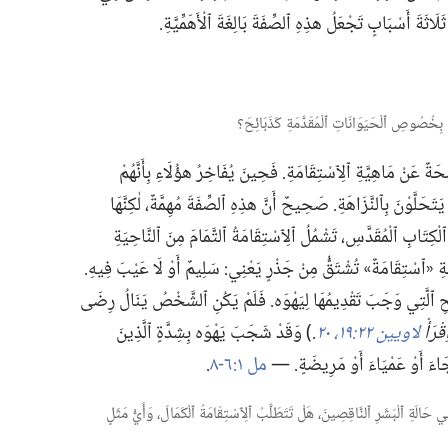
اثَةَ أَسْبَابٍ تَجْعَلُ هذِهِ ٱلصِّفَةَ بَالِغَةَ ٱلْأَهَمِّيَّةِ.‏
ٌ عَنْ مَاهِيَّةِ ٱلِٱسْتِقَامَةِ.‏ فَحِينَ يُفَاخِرُ هؤُلَاءِ بِأَنَّهُمْ
حَلَّوْنَ بِٱلنَّزَاهَةِ.‏ صَحِيحٌ أَنَّ هذِهِ ٱلصِّفَةَ مُهِمَّةٌ،‏ لٰكِنَّهَا
ْكِتَابِ ٱلْمُقَدَّسِ،‏ تَشْمُلُ ٱلِٱسْتِقَامَةُ ٱلتَّمَامَ مِنَ ٱلنَّاحِيَةِ
بِكَلِمَةِ «ٱسْتِقَامَةٌ» تُشْتَقُّ مِنْ جَذْرٍ يَعْنِي:‏ سَلِيمٌ أَوْ لَا عَيْبَ فِيهِ.‏
ِ ٱلَّتِي وَجَبَ تَقْدِيمُهَا لِيَهْوَه.‏ فَلَمْ يَكُنِ ٱلشَّخْصُ يَنَالُ رِضَى
ِقْرَأْ
لاويين ٢٢:‏١٩،‏ ٢٠
‏.‏
‏)‏ وَقَدْ شَجَبَ يَهْوَه بِشِدَّةٍ ٱلَّذِينَ
َاءَ أَوْ عَمْيَاءَ أَوْ مَرِيضَةٍ.‏ —‏
مل ١:‏٦-‏٨
‏.‏
‏ب)‏ فِي حَالَةِ ٱلْبَشَرِ ٱلنَّاقِصِينَ،‏ هَلْ تَتَطَلَّبُ ٱلِٱسْتِقَامَةُ ٱلْكَمَالَ،‏ وَأَيُّ مَثَلٍ