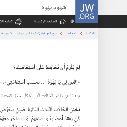
JW.ORG
شهود يهوه
الصفحة الرئيسية
تعاليم ال
المكتبة
المجلات
برج المراقبة (‏الطبعة الدراسية)‏ | ‏‎كانون١/ديسمبر‏ ‏‎٢٠٠٨‏
لِمَ يَلْزَمُ أَنْ تُحَافِظَ عَلَى ٱسْتِقَامَتِكَ؟‏
‏«اِقْضِ لِي يَا يَهْوَهُ .‏ .‏ .‏ بِحَسَبِ ٱسْتِقَامَتِي».‏
١،‏ ٢ مَا هِيَ بَعْضُ ٱلْحَالَاتِ ٱلَّتِي تُشَكِّلُ تَحَدِّيًا لِٱسْتِقَامَةِ ٱلْمَسِيحِيِّ؟‏
تَخَيَّلِ
ٱلْحَالَاتِ ٱلثَّلَاثَ ٱلتَّالِيَةَ:‏ صَبِيٌّ يَتَعَرَّضُ
كَيْ يَفْقِدَ أَعْصَابَهُ وَيَشْتُمَهُمْ أَوْ يَتَشَاجَرَ مَعَهُمْ.