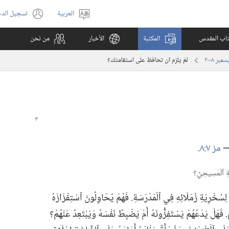
العربية
تسجيل الد
اختر
(يفتح
اللغة
نافذة
كتاب المقدس
المكتبة
الأخبار
من نحن
جديدة)
لمَ يلزم ان تحافظ على استقامتك؟‏
 —‏
مز ٧:‏٨
‏.‏
 لِسُخْرِيَةِ زُمَلَائِهِ فِي ٱلْمَدْرَسَةِ.‏ فَهُمْ يُحَاوِلُونَ ٱسْتِفْزَازَهُ
‏ فَهَلْ يَدَعُهُمْ يَسْتَفِزُّونَهُ أَمْ يَضْبِطُ نَفْسَهُ وَيَبْتَعِدُ عَنْهُمْ؟‏