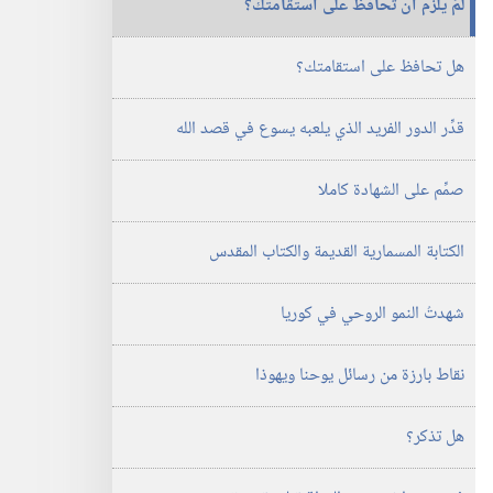
لمَ يلزم ان تحافظ على استقامتك؟‏
الدراسية)‏
‏‎كانون١/
ديسمبر‏
هل تحافظ على استقامتك؟‏
قدِّر الدور الفريد الذي يلعبه يسوع في قصد الله
صمِّم على الشهادة كاملا
الكتابة المسمارية القديمة والكتاب المقدس
شهدتُ النمو الروحي في كوريا
نقاط بارزة من رسائل يوحنا ويهوذا
هل تذكر؟‏