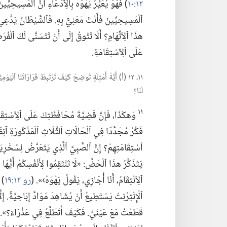
١٢:‏١٠
‏)‏ فَهُوَ يُعَيِّرُ يَهْوَه بِٱلِٱدِّعَاءِ أَنَّ ٱلْمَسِيحِيِّي
ٱلْمَسِيحِيِّينَ فَأَنْتَ مَعْنِيٌّ بِهِ.‏ فَٱلشَّيْطَانُ يَدَّعِ
هذَا ٱلِٱتِّهَامِ؟‏ أَلَا تَتُوقُ إِلَى أَنْ تَتَسَنَّى لَكَ ٱلْفُ
عَلَى ٱلِٱسْتِقَامَةِ.‏
١١،‏ ١٢ (‏أ)‏ أَيَّةُ أَمْثِلَةٍ تُوضِحُ كَيْفَ تَرْتَبِطُ قَرَارَاتُنَا ٱلْ
لَنَا؟‏
١١
وَهكَذَا،‏ فَإِنَّ قَضِيَّةَ مُحَافَظَتِكَ عَلَى ٱلِٱسْتِقَامَةِ 
فَكِّرْ مُجَدَّدًا فِي ٱلْحَالَاتِ ٱلثَّلَاثِ ٱلْمَذْكُورَةِ آن
ٱسْتِقَامَتِهِمْ؟‏ إِنَّ ٱلصَّبِيَّ ٱلَّذِي يَتَعَرَّضُ لِسُخْرِيَة
يَتَذَكَّرُ هذَا ٱلْحَضَّ:‏ «لَا تَنْتَقِمُوا لِأَنْفُسِكُمْ أَيُّهَا 
ٱلِٱنْتِقَامُ،‏ أَنَا أُجَازِي،‏ يَقُولُ يَهْوَهُ›».‏ (‏
رو ١٢:‏١٩
‏)‏
ٱلْإِنْتِرْنِتْ يَسْتَطِيعُ أَنْ يُشَاهِدَ مَوَادَّ إِبَاحِيَّةً.‏ إِلَّ
قَطَعْتُ مَعَ عَيْنَيَّ.‏ فَكَيْفَ أَتَطَلَّعُ فِي عَذْرَاءَ؟‏».‏ 