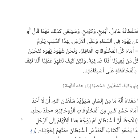
سُلْطَانُهُ عَادِلٌ،‏ أَبَدِيٌّ،‏ وَكَوْنِيٌّ.‏ وَسَيَبْقَى كَذلِكَ مَهْمَا قَالَ أَوْ
طَانِ يَهْوَه فِي ٱلسَّمَاءِ وَعَلَى ٱلْأَرْضِ.‏ لِهذَا ٱلسَّبَبِ يَلْزَمُ
ٌّ —‏ أَمَامَ كُلِّ ٱلْمَخْلُوقَاتِ ٱلْعَاقِلَةِ.‏ وَنَحْنُ شُهُودَ يَهْوَه نَتَحَيَّنُ
 مَنْ يُعِيرُنَا أُذُنًا صَاغِيَةً.‏ وَلكِنْ كَيْفَ نُظْهِرُ عَمَلِيًّا أَنَّنَا نَقِفُ
بِٱلْمُحَافَظَةِ عَلَى ٱسْتِقَامَتِنَا.‏
َعْنَاهُ أَنَّهُ مَا مِنْ إِنْسَانٍ سَيُؤَيِّدُ سُلْطَانَ ٱللهِ،‏ أَنْ لَا أَحَدَ
ه أَمَامَ حَشْدٍ كَبِيرٍ مِنَ ٱلْمَخْلُوقَاتِ ٱلرُّوحَانِيَّةِ:‏ «جِلْدٌ بِجِلْدٍ،‏
‏)‏ لَاحِظْ أَنَّ ٱلشَّيْطَانَ لَمْ يُوَجِّهْ هذَا
ٱلِٱتِّهَامَ إِلَى ٱلرَّجُلِ
لِذَا يَدْعُو ٱلْكِتَابُ ٱلْمُقَدَّسُ ٱلشَّيْطَانَ «مُتَّهِمَ إِخْوَتِنَا».‏ (‏
رؤ