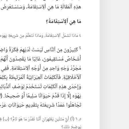
هذِهِ ٱلْمَقَالَةِ مَا هِيَ ٱلِٱسْتِقَامَةُ،‏ وَسَنَسْتَعْرِضُ ثَلَ
مَا هِيَ ٱلِٱسْتِقَامَةُ؟‏
٤ مَاذَا تَشْمُلُ ٱلِٱسْتِقَامَةُ،‏ وَمَاذَا نَتَعَلَّمُ مِنْ شَرِيعَةِ يَهْوَه بِخُصُوصِ ٱلْحَيَوَانَاتِ ٱلْمُقَدَّمَةِ كَذَبَائِحَ؟‏
٤
كَثِيرُونَ مِنَ ٱلنَّاسِ لَيْسَتْ لَدَيْهِمْ فِكْرَةٌ وَاضِحَة
أَشْخَاصٌ مُسْتَقِيمُونَ،‏ غَالِبًا مَا يَقْصِدُونَ أَنَّهُمْ يَتَ
مُجَرَّدُ وَجْهٍ وَاحِدٍ مِنْ أَوْجُهِ ٱلِٱسْتِقَامَةِ.‏ فَفِي ٱل
ٱلْأَخْلَاقِيَّةِ.‏ فَٱلْكَلِمَاتُ ٱلْعِبْرَانِيَّةُ ٱلْمُرْتَبِطَةُ 
وَإِحْدَى هذِهِ ٱلْكَلِمَاتِ تُسْتَخْدَمُ لِوَصْفِ ٱلذَّبَائِح
يَهْوَه إِلَّا إِذَا قَدَّمَ حَيَوَانًا سَلِيمًا أَوْ صَحِيحًا.‏ (‏
ا
تَجَاهَلُوا عَمْدًا شَرِيعَتَهُ بِتَقْدِيمِ حَيَوَانَاتٍ عَرْج
٥،‏ ٦ (‏أ)‏ أَيُّ مَثَلَيْنِ يُظْهِرَانِ أَنَّنَا نُقَدِّرُ مَا هُوَ تَامٌّ؟‏ (
يُوضِحُ ذلِكَ؟‏