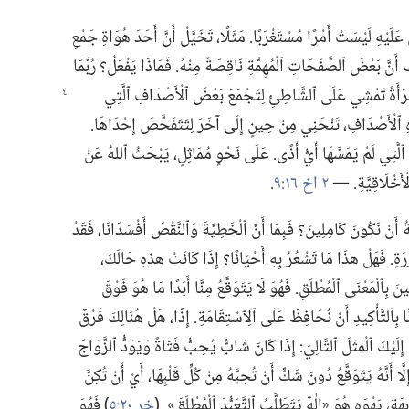
َلَيْهِ لَيْسَتْ أَمْرًا مُسْتَغْرَبًا.‏ مَثَلًا،‏ تَخَيَّلْ أَنَّ أَحَدَ هُوَاةِ جَمْعِ
َ أَنَّ بَعْضَ ٱلصَّفَحَاتِ ٱلْمُهِمَّةِ نَاقِصَةٌ مِنْهُ.‏ فَمَاذَا يَفْعَلُ؟‏ رُبَّمَا
َ ٱمْرَأَةً تَمْشِي عَلَى ٱلشَّاطِئِ لِتَجْمَعَ بَعْضَ ٱلْأَصْدَافِ ٱلَّتِي
هذِهِ ٱلْأَصْدَافِ،‏ تَنْحَنِي مِنْ حِينٍ إِلَى آخَرَ لِتَتَفَحَّصَ إِحْدَاهَا.‏
ٱلَّتِي لَمْ يَمَسَّهَا أَيُّ أَذًى.‏ عَلَى نَحْوٍ مُمَاثِلٍ،‏ يَبْحَثُ ٱللهُ عَنْ
أَخْلَاقِيَّةِ.‏ —‏
٢ اخ ١٦:‏٩
‏.‏
ُ أَنْ نَكُونَ كَامِلِينَ؟‏ فَبِمَا أَنَّ ٱلْخَطِيَّةَ وَٱلنَّقْصَ أَفْسَدَانَا،‏ فَقَدْ
رَةٍ.‏ فَهَلْ هذَا مَا تَشْعُرُ بِهِ أَحْيَانًا؟‏ إِذَا كَانَتْ هذِهِ حَالَكَ،‏
ينَ بِٱلْمَعْنَى ٱلْمُطْلَقِ.‏ فَهُوَ لَا يَتَوَقَّعُ مِنَّا أَبَدًا مَا هُوَ فَوْقَ
مِنَّا بِٱلتَّأْكِيدِ أَنْ نُحَافِظَ عَلَى ٱلِٱسْتِقَامَةِ.‏ إِذًا،‏ هَلْ هُنَالِكَ فَرْقٌ
 إِلَيْكَ ٱلْمَثَلَ ٱلتَّالِيَ:‏ إِذَا كَانَ شَابٌّ يُحِبُّ فَتَاةً وَيَوَدُّ ٱلزَّوَاجَ
لَّا أَنَّهُ يَتَوَقَّعُ دُونَ شَكٍّ أَنْ تُحِبَّهُ مِنْ كُلِّ قَلْبِهَا،‏ أَيْ أَنْ تُكِنَّ
ةٍ،‏ يَهْوَه هُوَ «إِلٰهٌ يَتَطَلَّبُ ٱلتَّعَبُّدَ ٱلْمُطْلَقَ».‏ (‏
خر ٢٠:‏٥
‏)‏ فَهُوَ