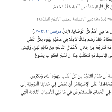
 كُلِّ قَلْبِنَا،‏ مُقَدِّمِينَ ٱلْعِبَادَةَ لَهُ وَحْدَهُ.‏
ا هِيَ أَهَمُّ كُلِّ ٱلْوَصَايَا.‏ (‏
اِقْرَأْ
مرقس ١٢:‏٢٨-‏٣٠
‏.‏
‏)‏
ُ.‏ فَقَدْ رَسَمَ مِثَالًا كَامِلًا فِي مَحَبَّةِ يَهْوَه بِكُلِّ ٱلْعَقْلِ
َامَةَ تُتَرْجَمُ مِنْ خِلَالِ ٱلْأَعْمَالِ ٱلنَّابِعَةِ مِنْ دَافِعٍ نَقِيٍّ،‏ وَلَيْسَ
َى ٱلِٱسْتِقَامَةِ تَتَطَلَّبُ مِنَّا أَنْ نَتَّبِعَ خَطَوَاتِ يَسُوعَ.‏
ِ أَنْ نُقَدِّمَ ٱلتَّعَبُّدَ مِنْ كُلِّ ٱلْقَلْبِ لِيَهْوَه ٱللهِ،‏ وَنُكَرِّسَ
ٱلْمُحَافَظَةُ عَلَى ٱلِٱسْتِقَامَةِ أَنْ نَسْعَى فِي حَيَاتِنَا ٱلْيَوْمِيَّةِ إِلَى
اتِ فِي ٱلْحَيَاةِ.‏ فَلْنَسْتَعْرِضْ فِي مَا يَلِي ٱلْأَسْبَابَ ٱلثَّلَاثَةَ ٱلَّتِي