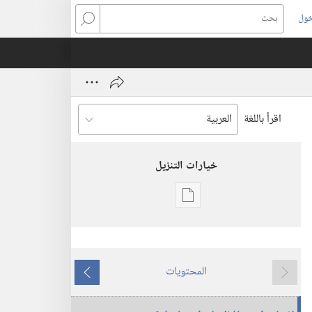
خول
بحث
اقرأ باللغة
خيارات التنزيل
خيارات
تنزيل
الاصدارات
برج
المحتويات
المراقبة
ما
ما
(‏الطبعة
يسبق
يلي