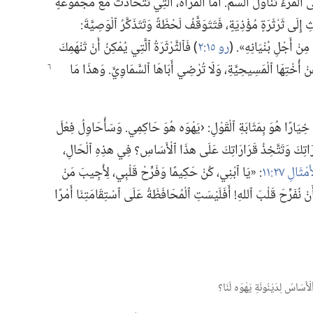
ْبَى ٱلْمَرْءُ تَنَاوُلَ ٱلسُّمِّ.‏ أَمَّا ٱلْمَرْأَةُ،‏ ٱلَّتِي تَتَحَادَثُ مَعَ مَجْمُوعَةٍ
لَى ثَرْثَرَةٍ مُؤْذِيَةٍ،‏ فَتَتَوَقَّفُ لَحْظَةً وَتَتَذَكَّرُ ٱلْوَصِيَّةَ:‏
نْ أَجْلِ بُنْيَانِهِ».‏ (‏
رو ١٥:‏٢
‏)‏ فَٱلثَّرْثَرَةُ ٱلَّتِي يُمْكِنُ أَنْ تَنْهَمِكَ
َنْ أُخْتِهَا
ٱلْمَسِيحِيَّةِ،‏ وَلَا تُرْضِي أَبَاهَا ٱلسَّمَاوِيَّ.‏ وَهذَا مَا
يَارًا هُوَ بِمَثَابَةِ ٱلْقَوْلِ:‏ ‹يَهْوَه هُوَ حَاكِمِي.‏ وَسَأُحَاوِلُ فِعْلَ
رَاتِكَ وَتَتَّخِذُ قَرَارَاتِكَ عَلَى هذَا ٱلْأَسَاسِ؟‏ فِي هذِهِ ٱلْحَالِ،‏
َمْثَالِ ٢٧:‏١١
‏:‏ «يَا ٱبْنِي،‏ كُنْ حَكِيمًا وَفَرِّحْ قَلْبِي،‏ لِأُجِيبَ مَنْ
َنْ نُفَرِّحَ قَلْبَ ٱللهِ!‏ أَفَلَيْسَتِ ٱلْمُحَافَظَةُ عَلَى ٱسْتِقَامَتِنَا أَمْرًا