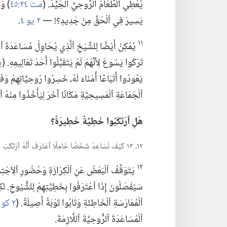
يُعْطِي ٱلطَّعَامَ ٱلرُّوحِيَّ ٱلْجَيِّدَ.‏ (‏
مت ٢٤:‏٤٥
‏)‏ و
يَسِيرَ فِي ٱلْحَقِّ مِنْ جَدِيدٍ؟‏!‏ —‏
٢ يو ٤
‏.‏
١١
يُمْكِنُ أَيْضًا لِلشَّيْخِ ٱلَّذِي يُحَاوِلُ مُسَاعَدَةَ ٱلَّ
تَرَكُوا يَسُوعَ لِأَنَّهُمْ لَمْ يَتَقَبَّلُوا أَحَدَ تَعَالِيمِهِ.‏ (‏
يو
يَعُودُوا أَتْبَاعًا أُمَنَاءَ لَهُ،‏ خَسِرُوا رُوحِيَّاتِهِمْ وَفَ
ٱلْجَمَاعَةِ ٱلْمَسِيحِيَّةِ مَكَانًا آخَرَ لِيَأْخُذُوا مِنْهُ ٱلطَّ
هَلِ ٱرْتَكَبُوا خَطِيَّةً خَطِيرَةً؟‏
١٢،‏ ١٣ كَيْفَ نُسَاعِدُ شَخْصًا خَامِلًا ٱعْتَرَفَ أَنَّهُ ٱرْتَكَبَ خَطِيَّةً خَطِيرَةً؟‏
١٢
يَتَوَقَّفُ ٱلْبَعْضُ عَنِ ٱلْكِرَازَةِ وَحُضُورِ ٱلِٱجْتِمَاعَ
سَيُفْصَلُونَ إِذَا ٱعْتَرَفُوا بِخَطِيَّتِهِمْ لِلشُّيُوخِ.‏ لكِ
ٱلْمُمَارَسَةِ ٱلْخَاطِئَةِ وَتَابُوا تَوْبَةً أَصِيلَةً.‏ (‏
٢ كو ٧:‏١٠،‏ ١١
ٱلْمُسَاعَدَةَ ٱلرُّوحِيَّةَ ٱللَّازِمَةَ.‏