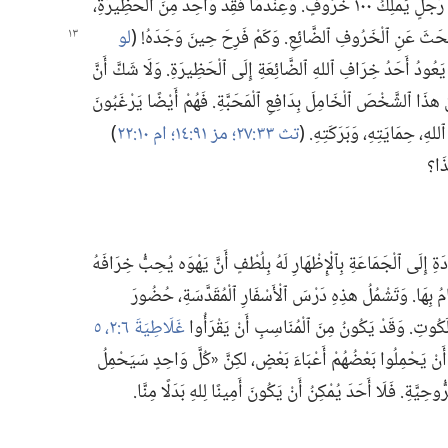
أَشَارَتِ ٱلْمَقَالَةُ ٱلسَّابِقَةُ إِلَى مَثَلِ يَسُوعَ عَنْ رَجُلٍ يَمْلِكُ ١٠٠ خَرُوفٍ.‏ وَعِنْدَمَا فُقِدَ وَاحِدٌ مِنَ ٱلْحَظِيرَةِ،‏
بْحَثَ عَنِ ٱلْخَرُوفِ ٱلضَّائِعِ.‏ وَكَمْ فَرِحَ حِينَ وَجَدَهُ!‏ (‏
لو
َا يَعُودُ أَحَدُ خِرَافِ ٱللهِ ٱلضَّائِعَةِ إِلَى ٱلْحَظِيرَةِ.‏ وَلَا شَكَّ أَنَّ
هذَا ٱلشَّخْصَ ٱلْخَامِلَ بِدَافِعِ ٱلْمَحَبَّةِ.‏ فَهُمْ أَيْضًا يَرْغَبُونَ
هِ،‏ حِمَايَتِهِ،‏ وَبَرَكَتِهِ.‏ (‏
تث ٣٣:‏٢٧؛‏
مز ٩١:‏١٤؛‏
ام ١٠:‏٢٢
‏)‏
َا؟‏
 إِلَى ٱلْجَمَاعَةِ بِٱلْإِظْهَارِ لَهُ بِلُطْفٍ أَنَّ يَهْوَه يُحِبُّ خِرَافَهُ
امُ بِهَا.‏ وَتَشْمُلُ هذِهِ دَرْسَ ٱلْأَسْفَارِ ٱلْمُقَدَّسَةِ،‏ حُضُورَ
مَلَكُوتِ.‏ وَقَدْ يَكُونُ مِنَ ٱلْمُنَاسِبِ أَنْ يَقْرَأُوا
غَلَاطِيَةَ ٦:‏٢،‏
٥
 أَنْ يَحْمِلُوا بَعْضُهُمْ أَعْبَاءَ بَعْضٍ،‏ لكِنَّ «كُلَّ وَاحِدٍ سَيَحْمِلُ
ِيَّةِ.‏ فَلَا أَحَدَ يُمْكِنُ أَنْ يَكُونَ أَمِينًا لِلهِ بَدَلًا مِنَّا.‏