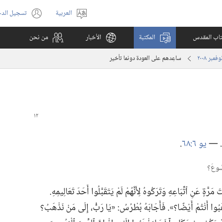
العربية
تسجيل الد
اختر
(يفتح
اللغة
نافذة
كتاب المقدس
المكتبة
الأخبار
من نحن
جديدة)
ساعِدهم على العودة دونما تأخير
ِ».‏ —‏
يو ٦:‏٦٨
‏.‏
ٍ عَنِ ٱتِّبَاعِهِ وَتَرَكُوهُ لِأَنَّهُمْ لَمْ يَتَقَبَّلُوا أَحَدَ تَعَالِيمِهِ.‏
وا أَنْتُمْ أَيْضًا؟‏».‏ فَأَجَابَهُ بُطْرُسُ:‏ «يَا رَبُّ،‏ إِلَى مَنْ نَذْهَبُ؟‏