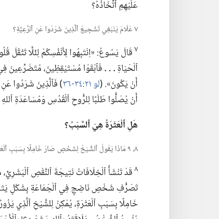
عَلَيْهِمِ ٱتِّخَاذُهُ؟‏
٧ عَلَامَ يَنْبَغِي تَشْجِيعُ ٱلَّذِينَ شَرَدُوا عَنِ ٱلرَّعِيَّةِ؟‏
٧
قَالَ يَسُوعُ:‏ «اِنْتَبِهُوا لِأَنْفُسِكُمْ لِئَلَّا تَثْقُلَ قُلُ
ٱلْحَيَاةِ
‏.‏ .‏ .‏
فَٱبْقَوْا مُسْتَيْقِظِينَ،‏ مُتَضَرِّعِينَ فِي 
أَنْ يَكُونَ».‏ (‏
لو ٢١:‏٣٤-‏٣٦
‏)‏ فَٱلَّذِينَ شَرَدُوا عَنِ
أَنْ يُصَلُّوا طَلَبًا لِلرُّوحِ ٱلْقُدُسِ وَمُسَاعَدَةِ ٱللهِ
هَلِ ٱلْعَثَرَةُ هِيَ ٱلسَّبَبُ؟‏
٨،‏ ٩ مَاذَا يَقُولُ ٱلشَّيْخُ لِشَخْصٍ صَارَ خَامِلًا بِسَبَبِ ٱلْعَثَرَةِ؟‏
٨
قَدْ تَنْشَأُ ٱلْخِلَافَاتُ نَتِيجَةَ ٱلنَّقْصِ ٱلْبَشَرِيِّ،‏ م
تَصَرُّفِ شَخْصٍ نَاضِجٍ فِي ٱلْجَمَاعَةِ بِشَكْلٍ يَتَنَاق
خَامِلًا بِسَبَبِ ٱلْعَثَرَةِ،‏ يُمْكِنُ لِلشَّيْخِ ٱلَّذِي يَزُورُهُ