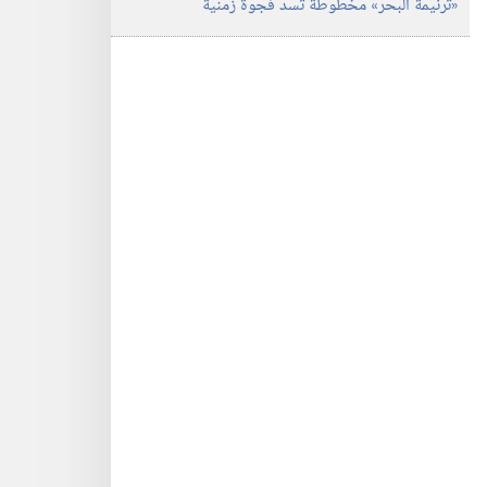
‏«ترنيمة البحر» مخطوطة تسدّ فجوة زمنية