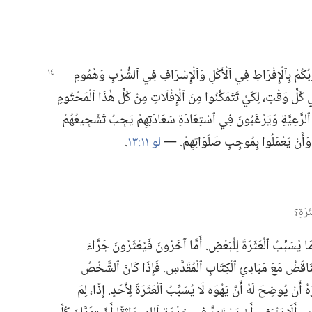
وبُكُمْ بِٱلْإِفْرَاطِ
فِي ٱلْأَكْلِ وَٱلْإِسْرَافِ فِي ٱلشُّرْبِ وَهُمُومِ
كُلِّ وَقْتٍ،‏ لِكَيْ تَتَمَكَّنُوا مِنَ ٱلْإِفْلَاتِ مِنْ كُلِّ هٰذَا ٱلْمَحْتُومِ
 ٱلرَّعِيَّةِ وَيَرْغَبُونَ فِي ٱسْتِعَادَةِ سَعَادَتِهِمْ يَجِبُ تَشْجِيعُهُمْ
 وَأَنْ يَعْمَلُوا بِمُوجِبِ صَلَوَاتِهِمْ.‏ —‏
لو ١١:‏١٣
‏.‏
َا يُسَبِّبُ ٱلْعَثَرَةَ لِلْبَعْضِ.‏ أَمَّا آخَرُونَ فَيُعْثَرُونَ جَرَّاءَ
َضُ مَعَ مَبَادِئِ ٱلْكِتَابِ ٱلْمُقَدَّسِ.‏ فَإِذَا كَانَ ٱلشَّخْصُ
 أَنْ يُوضِحَ لَهُ أَنَّ يَهْوَه لَا يُسَبِّبُ ٱلْعَثَرَةَ لِأَحَدٍ.‏ إِذًا،‏ لِمَ