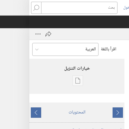
خول
بحث
اقرأ باللغة
خيارات التنزيل
خيارات
تنزيل
الاصدارات
برج
المحتويات
المراقبة
ما
ما
(‏الطبعة
يسبق
يلي