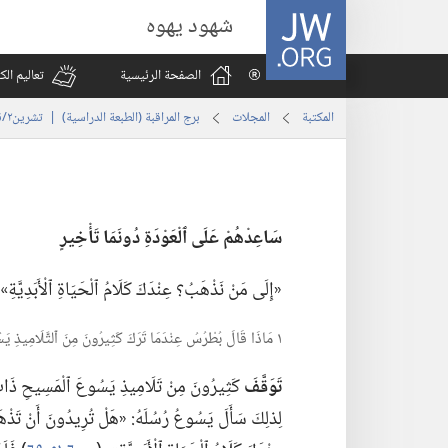
JW.ORG
شهود يهوه
الصفحة الرئيسية
تعاليم ال
المكتبة
المجلات
برج المراقبة (‏الطبعة الدراسية)‏ | ‏‎تشرين٢/نوفمبر‏ ‏‎٢٠٠٨‏
سَاعِدْهُمْ عَلَى ٱلْعَوْدَةِ دُونَمَا تَأْخِيرٍ
‏«إِلَى مَنْ نَذْهَبُ؟‏ عِنْدَكَ كَلَامُ ٱلْحَيَاةِ ٱلْأَبَدِيَّة
١ مَاذَا قَالَ بُطْرُسُ عِنْدَمَا تَرَكَ كَثِيرُونَ مِنَ ٱلتَّلَامِيذِ يَسُوعَ؟‏
تَوَقَّفَ
كَثِيرُونَ مِنْ تَلَامِيذِ يَسُوعَ ٱلْمَسِيحِ ذَاتَ مَرَّة
لِذلِكَ سَأَلَ يَسُوعُ رُسُلَهُ:‏ «هَلْ تُرِيدُونَ أَنْ تَذْهَبُ