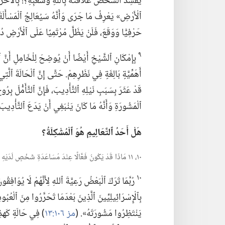
يُفْسِدُ ٱلشَّخْصُ عَلَاقَتَهُ بِٱللهِ وَشَعْبِهِ؟‏!‏ بِٱلْأَحْرَى،
ٱلْأَرْضِ» يَعْرِفُ مَا جَرَى وَأَنَّهُ سَيُعَالِجُ ٱلْمَسْأَلَة
حَرْفِيًّا وَوَقَعَ،‏ فَلَنْ يَظَلَّ مُرْتَمِيًا عَلَى ٱلْأَرْضِ 
٩
بِإِمْكَانِ ٱلشَّيْخِ أَيْضًا أَنْ يُوضِحَ لِلْخَامِلِ أَنَّ ٱل
أَهَمِّيَّةٍ بَالِغَةٍ فِي نَظَرِهِمْ.‏ حَتَّى إِنَّ ٱلْحَالَةَ ٱلَّتِ
قَدْ عَثَرَ بِسَبَبِ نَيْلِهِ ٱلتَّأْدِيبَ،‏ فَإِنَّ ٱلتَّأَمُّلَ بِر
ٱلْمَشُورَةِ وَأَنَّهُ مَا كَانَ يَنْبَغِي أَنْ يَدَعَ ٱلتَّأْدِيب
هَلْ أَحَدُ ٱلتَّعَالِيمِ
هُوَ
ٱلْمُشْكِلَةُ؟‏
١٠،‏ ١١ مَاذَا قَدْ يَكُونُ فَعَّالًا عِنْدَ مُسَاعَدَةِ شَخْصٍ لَدَيْهِ فَهْمٌ مُخْتَلِفٌ لِأَحَدِ تَعَالِيمِ ٱلْكِتَابِ ٱلْمُقَدَّسِ؟‏
١٠
رُبَّمَا تَرَكَ ٱلْبَعْضُ رَعِيَّةَ ٱللهِ لِأَنَّهُمْ لَا يُوَافِقُ
بِٱلْإِسْرَائِيلِيِّينَ ٱلَّذِينَ بَعْدَمَا تَحَرَّرُوا مِنَ ٱلْعُبُ
يَنْتَظِرُوا مَشُورَتَهُ».‏ (‏
مز ١٠٦:‏١٣
‏)‏ فِي حَالَةٍ كَهذِ