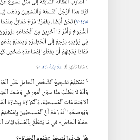
تَرَكَ هذَا ٱلرَّجُلُ
ٱلتِّسْعَةَ وَٱلتِّسْعِينَ وَذَهَبَ لِيَ
١٥:‏٤-‏٧
‏)‏ نَحْنُ أَيْضًا،‏ يَغْمُرُنَا فَرَحٌ مُمَاثِلٌ عِنْدَم
ٱلشُّيُوخَ وَأَفْرَادًا آخَرِينَ مِنَ ٱلْجَمَاعَةِ يَزُورُونَ 
فِي رُؤْيَتِهِ يَرْجِعُ إِلَى ٱلْحَظِيرَةِ وَيَتَمَتَّعُ بِدَعْمِ ٱلل
فَمَاذَا يُمْكِنُهُمْ أَنْ يَفْعَلُوا لِمُسَاعَدَةِ شَخْصٍ كَهذ
٤ مَاذَا تُظْهِرُ لَنَا
غَلَاطِيَةُ ٦:‏٢،‏
٥
‏؟‏
٤
يُمْكِنُهُمْ تَشْجِيعُ ٱلشَّخْصِ ٱلْخَامِلِ عَلَى ٱلْعَوْدَةِ
وَأَنَّهُ لَا يَطْلُبُ مِنَّا سِوَى أُمُورٍ فِي وُسْعِنَا ٱلْقِيَ
ٱلِٱجْتِمَاعَاتِ ٱلْمَسِيحِيَّةِ،‏ وَٱلْكِرَازَةِ بِبِشَارَةِ ٱلْ
وَيُوضِحُوا أَنَّهُ رَغْمَ أَنَّ ٱلْمَسِيحِيِّينَ بِإِمْكَانِهِمْ
حِمْلَهُ ٱلْخَاصَّ» فِي مَا يَتَعَلَّقُ بِٱلْمَسْؤُولِيَّاتِ ٱلرُّوح
هَلْ شَرَدُوا نَتِيجَةَ «هُمُومِ ٱلْحَيَاةِ»؟‏