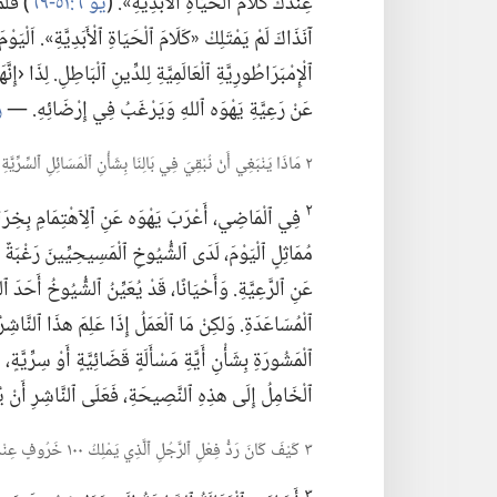
عِنْدَكَ كَلَامُ ٱلْحَيَاةِ ٱلْأَبَدِيَّةِ».‏ (‏
يو ٦:‏٥١-‏٦٩
‏)‏ فَل
آنَذَاكَ لَمْ يَمْتَلِكْ «كَلَامَ ٱلْحَيَاةِ ٱلْأَبَدِيَّةِ».‏ اَلْي
ٱلْإِمْبَرَاطُورِيَّةِ ٱلْعَالَمِيَّةِ لِلدِّينِ ٱلْبَاطِلِ.‏ لِذَا ‹
عَنْ رَعِيَّةِ يَهْوَه ٱللهِ وَيَرْغَبُ فِي إِرْضَائِهِ.‏ —‏
ر
٢ مَاذَا يَنْبَغِي أَنْ نُبْقِيَ فِي بَالِنَا بِشَأْنِ ٱلْمَسَائِلِ ٱلسِّرِّيَّةِ أَوِ ٱلْقَضَائِيَّةِ؟‏
٢
فِي ٱلْمَاضِي،‏ أَعْرَبَ يَهْوَه عَنِ ٱلِٱهْتِمَامِ بِخِرَاف
مُمَاثِلٍ ٱلْيَوْمَ،‏ لَدَى ٱلشُّيُوخِ ٱلْمَسِيحِيِّينَ رَغْبَةٌ
عَنِ ٱلرَّعِيَّةِ.‏ وَأَحْيَانًا،‏ قَدْ يُعَيِّنُ ٱلشُّيُوخُ أَ
ٱلْمُسَاعَدَةِ.‏ وَلكِنْ مَا ٱلْعَمَلُ إِذَا عَلِمَ هذَا ٱلنَّاشِر
ٱلْمَشُورَةِ بِشَأْنِ أَيَّةِ مَسْأَلَةٍ قَضَائِيَّةٍ أَوْ سِرِّيَّةٍ،
ٱلْخَامِلُ إِلَى هذِهِ ٱلنَّصِيحَةِ،‏ فَعَلَى ٱلنَّاشِرِ أَنْ 
٣ كَيْفَ كَانَ رَدُّ فِعْلِ ٱلرَّجُلِ ٱلَّذِي يَمْلِكُ ١٠٠ خَرُوفٍ عِنْدَمَا وَجَدَ خَرُوفَهُ ٱلضَّائِعَ؟‏
٣