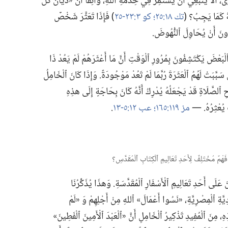
‏ أَلَا يَنْبَغِي أَنْ يَسْتَمِرَّ فِي خِدْمَةِ ٱللهِ،‏ وَاثِقًا أَنَّ «دَيَّانَ كُلِّ
َ كَمَا يَجِبُ؟‏ (‏
تك ١٨:‏٢٥؛‏
كو ٣:‏٢٣-‏٢٥
‏)‏ فَإِذَا تَعَثَّرَ شَخْصٌ
دُونَ أَنْ يُحَاوِلَ ٱلنُّهُوضَ.‏
ْبَعْضَ يَكْتَشِفُونَ بِمُرُورِ ٱلْوَقْتِ أَنَّ مَا أَعْثَرَهُمْ لَمْ يَعُدْ ذَا
ي سَبَّبَتْ لَهُمُ ٱلْعَثَرَةَ رُبَّمَا لَمْ تَعُدْ مَوْجُودَةً.‏ وَإِذَا كَانَ ٱلْخَامِلُ
ُوحِ ٱلصَّلَاةِ قَدْ يَجْعَلُهُ يُدْرِكُ أَنَّهُ كَانَ بِحَاجَةٍ إِلَى هذِهِ
َ يُعْثِرُهُ.‏ —‏
مز ١١٩:‏١٦٥؛‏
عب ١٢:‏٥-‏١٣
‏.‏
ونَ عَلَى أَحَدِ تَعَالِيمِ ٱلْأَسْفَارِ ٱلْمُقَدَّسَةِ.‏ وَهذَا يُذَكِّرُنَا
ودِيَّةِ ٱلْمِصْرِيَّةِ،‏ «نَسُوا أَعْمَالَ» ٱللهِ مِنْ أَجْلِهِمْ وَ «لَمْ
هِ،‏ مِنَ ٱلْمُفِيدِ تَذْكِيرُ ٱلْخَامِلِ أَنَّ «ٱلْعَبْدَ ٱلْأَمِينَ ٱلْفَطِينَ»