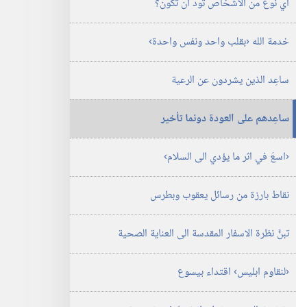
اي نوع من الاشخاص تود ان تكون؟‏
الدراسية)‏
‏‎تشرين٢/
نوفمبر‏
خدمة الله ‹بقلب واحد ونفس واحدة›‏
ساعِد الذين يشردون عن الرعية
ساعِدهم على العودة دونما تأخير
‏‹اسعَ في اثر ما يؤدي الى السلام›‏
نقاط بارزة من رسائل يعقوب وبطرس
تبنَّ نظرة الاسفار المقدسة الى العناية الصحية
‏‹لنقاوم ابليس› اقتداء بيسوع