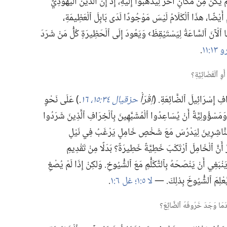
َمْ يَكُنْ مِنْ مَكَانٍ آخَرَ لِيَذْهَبُوا إِلَيْهِ،‏ إِذْ إِنَّ ٱلدِّينَ ٱلْيَهُودِيَّ
َوْمَ أَيْضًا،‏ هذَا ٱلْكَلَامُ لَيْسَ مَوْجُودًا لَدَى بَابِلَ ٱلْعَظِيمَةِ،‏
إِنَّهَا ٱلْآنَ ٱلسَّاعَةُ لِيَسْتَيْقِظَ› وَيَعُودَ إِلَى ٱلْحَظِيرَةِ كُلُّ مَنْ شَرَدَ
و ١٣:‏١١
‏.‏
ِ إِسْرَائِيلَ ٱلضَّائِعَةِ.‏ (‏
اِقْرَأْ
حزقيال ٣٤:‏١٥،‏ ١٦
‏.‏
‏)‏ عَلَى نَحْوٍ
 وَمَسْؤُولِيَّةٌ أَنْ يُسَاعِدُوا ٱلْمُشَبَّهِينَ بِٱلْخِرَافِ ٱلَّذِينَ شَرَدُوا
حَدَ ٱلنَّاشِرِينَ لِيَدْرُسَ مَعَ شَخْصٍ خَامِلٍ يَرْغَبُ فِي نَيْلِ
ُ أَنَّ ٱلْخَامِلَ ٱرْتَكَبَ خَطِيَّةً خَطِيرَةً؟‏ بَدَلًا مِنْ تَقْدِيمِ
‏ يَنْبَغِي أَنْ يَنْصَحَهُ بِٱلتَّكَلُّمِ مَعَ ٱلشُّيُوخِ.‏ وَلكِنْ إِذَا لَمْ يُصْغِ
يُعْلِمَ ٱلشُّيُوخَ بِذلِكَ.‏ —‏
لا ٥:‏١؛‏
غل ٦:‏١
‏.‏