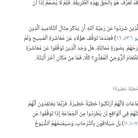
َقَدْ تَعَرَّفَ هُوَ بِٱلْحَقِّ بِهذِهِ ٱلطَّرِيقَةِ.‏ فَلِمَ لَا يُصَمِّمُ إذًا أَنْ
ذِينَ شَرَدُوا عَنْ رَعِيَّةِ ٱللهِ أَنْ يَذْكُرَ مِثَالَ ٱلتَّلَامِيذِ ٱلَّذِينَ
 ٦:‏٥٣،‏
٦٦
‏)‏ فَعِنْدَمَا تَوَقَّفَ هؤُلَاءِ عَنْ مُعَاشَرَةِ ٱلْمَسِيحِ وَلَمْ
رَحَهُمْ.‏ بِصُورَةٍ مُمَاثِلَةٍ،‏ هَلْ وَجَدَ ٱلَّذِينَ تَوَقَّفُوا عَنْ مُعَاشَرَةِ
عَامَ ٱلرُّوحِيِّ ٱلْمُغَذِّيَ؟‏ كَلَّا،‏ فَمَا مِنْ مَكَانٍ آخَرَ أَلْبَتَّةَ.‏
اتِ لِأَنَّهُمُ ٱرْتَكَبُوا خَطِيَّةً خَطِيرَةً.‏ فَرُبَّمَا يَعْتَقِدُونَ أَنَّهُمْ
نَّهُمْ فِي ٱلْوَاقِعِ لَنْ يُطْرَدُوا مِنَ ٱلْجَمَاعَةِ إِذَا تَوَقَّفُوا عَنِ
‏)‏ بَلْ سَيُلَاقَوْنَ بِٱلتِّرْحَابِ،‏ وَسَيَمْنَحُهُمُ ٱلشُّيُوخُ