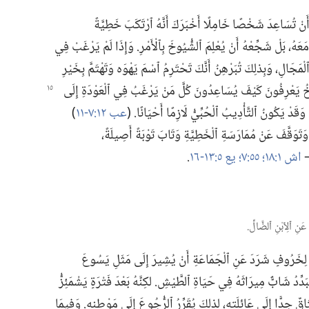
أَنْ تُسَاعِدَ شَخْصًا خَامِلًا أَخْبَرَكَ أَنَّهُ ٱرْتَكَبَ خَطِيَّةً
مَعَهُ،‏ بَلْ شَجِّعْهُ أَنْ يُعْلِمَ ٱلشُّيُوخَ بِٱلْأَمْرِ.‏ وَإِذَا لَمْ يَرْغَبْ فِي
مَجَالِ،‏ وَبِذلِكَ تُبَرْهِنُ أَنَّكَ تَحْتَرِمُ ٱسْمَ يَهْوَه وَتَهْتَمَّ بِخَيْرِ
وخُ يَعْرِفُونَ كَيْفَ يُسَاعِدُونَ كُلَّ مَنْ يَرْغَبُ فِي ٱلْعَوْدَةِ
إِلَى
دْ يَكُونُ ٱلتَّأْدِيبُ ٱلْحُبِّيُّ لَازِمًا أَحْيَانًا.‏ (‏
عب ١٢:‏٧-‏١١
‏)‏
تَوَقَّفَ عَنْ مُمَارَسَةِ ٱلْخَطِيَّةِ وَتَابَ تَوْبَةً أَصِيلَةً،‏
—‏
اش ١:‏١٨؛‏
٥٥:‏٧؛‏
يع ٥:‏١٣-‏١٦
‏.‏
ةِ لِخَرُوفٍ شَرَدَ عَنِ ٱلْجَمَاعَةِ أَنْ يُشِيرَ إِلَى مَثَلِ يَسُوعَ
بَدِّدُ شَابٌّ مِيرَاثَهُ فِي حَيَاةِ ٱلطَّيْشِ.‏ لكِنَّهُ بَعْدَ فَتْرَةٍ يَشْمَئِزُّ
قٌ جِدًّا إِلَى عَائِلَتِهِ،‏ لِذلِكَ يُقَرِّرُ ٱلرُّجُوعَ إِلَى مَوْطِنِهِ.‏ وَفِيمَا