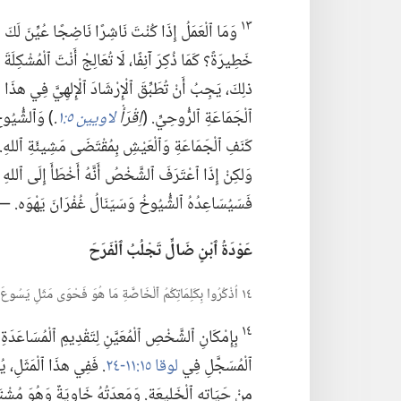
١٣
وَمَا ٱلْعَمَلُ إِذَا كُنْتَ نَاشِرًا نَاضِجًا عُيِّنَ لَكَ 
خَطِيرَةً؟‏ كَمَا ذُكِرَ آنِفًا،‏ لَا تُعَالِجْ أَنْتَ ٱلْمُشْكِلَةَ 
ذلِكَ،‏ يَجِبُ أَنْ تُطَبِّقَ ٱلْإِرْشَادَ ٱلْإِلهِيَّ فِي هذَا ٱلْ
ٱلْجَمَاعَةِ ٱلرُّوحِيِّ.‏ (‏
اِقْرَأْ
لاويين ٥:‏١
‏.‏
‏)‏ وَٱلشُّيُ
كَنَفِ ٱلْجَمَاعَةِ وَٱلْعَيْشِ بِمُقْتَضَى مَشِيئَةِ ٱللهِ.‏ وَقَ
وَلكِنْ إِذَا ٱعْتَرَفَ ٱلشَّخْصُ أَنَّهُ أَخْطَأَ إِلَى ٱللهِ وَ
فَسَيُسَاعِدُهُ ٱلشُّيُوخُ وَسَيَنَالُ غُفْرَانَ يَهْوَه.‏ 
عَوْدَةُ ٱبْنٍ ضَالٍّ تَجْلُبُ ٱلْفَرَحَ
١٤ اُذْكُرُوا بِكَلِمَاتِكُمُ ٱلْخَاصَّةِ مَا هُوَ فَحْوَى مَثَلِ يَسُوعَ عَنِ ٱلِٱبْنِ ٱلضَّالِّ.‏
١٤
بِإِمْكَانِ ٱلشَّخْصِ ٱلْمُعَيَّنِ لِتَقْدِيمِ ٱلْمُسَاعَدَ
ٱلْمُسَجَّلِ فِي
لوقا ١٥:‏١١-‏٢٤
‏.‏ فَفِي هذَا ٱلْمَثَلِ،‏ يُ
مِنْ حَيَاتِهِ ٱلْخَلِيعَةِ.‏ وَمَعِدَتُهُ خَاوِيَةٌ وَهُوَ مُشْتَا