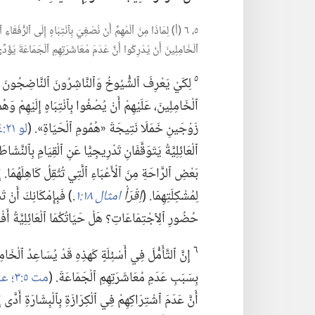
٥،‏ ٦ (‏أ)‏ لِمَاذَا مِنَ ٱلْمُهِمِّ أَنْ نُصْغِيَ بِٱنْتِبَاهٍ إِلَى ٱلرُّف
ٱلْخَامِلِينَ أَنْ يُدْرِكُوا أَنَّ عَدَمَ مُعَاشَرَتِهِمِ ٱلْجَمَاعَةَ يُؤَد
٥
لِكَيْ يَعْرِفَ ٱلشُّيُوخُ وَٱلنَّاشِرُونَ ٱلنَّاضِجُونَ ٱ
ٱلْخَامِلِينَ،‏ عَلَيْهِمْ أَنْ يُصْغُوا بِٱنْتِبَاهٍ إِلَيْهِمْ وَ
زَوْجَينِ خَمَلَا نَتِيجَةَ «هُمُومِ ٱلْحَيَاةِ».‏ (‏
لو ٢١:‏٣٤
ٱلْعَائِلِيَّةُ يَتَوَقَّفَانِ تَدْرِيجِيًّا عَنِ ٱلْقِيَامِ بِٱلنَّشَاط
بَعْضِ ٱلرَّاحَةِ مِنَ ٱلْأَعْبَاءِ ٱلَّتِي تُثْقِلُ كَاهِلَهُمَا.‏ 
لِمُشْكِلَتِهِمَا.‏ (‏
اِقْرَأْ
امثال ١٨:‏١
‏.‏
‏)‏ فَبِإِمْكَانِكَ أَنْ تَ
حُضُورِ ٱلِٱجْتِمَاعَاتِ؟‏ هَلْ حَيَاتُكُمَا ٱلْعَائِلِيَّةُ أَ
٦
إِنَّ ٱلتَّأَمُّلَ فِي أَسْئِلَةٍ كَهذِهِ قَدْ يُسَاعِدُ ٱلْخَام
بِسَبَبِ عَدَمِ مُعَاشَرَتِهِمِ ٱلْجَمَاعَةَ.‏ (‏
مت ٥:‏٣؛‏
عب ١٠:‏
أَنَّ عَدَمَ ٱشْتِرَاكِهِمْ فِي ٱلْكِرَازَةِ بِٱلْبِشَارَةِ أَدَّى إ