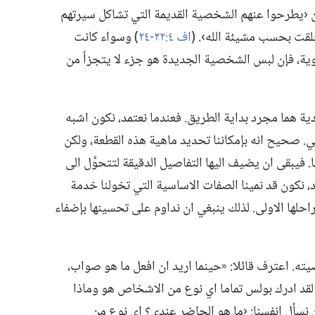
 ‹يطرحوا عنهم الشخصية القديمة التي تشاكل سيرتهم
قت بحسب مشيئة الله›.‏ (‏
اف ٤:‏٢٢-‏٢٤
‏)‏ وسواء كانت
ثانوية،‏ فإن لبس الشخصية الجديدة هو جزء لا يتجزأ من
ة هما مجرد بداية الطريق.‏ فعندما نعتمد،‏ نكون اشبه
 صحيح انه بإمكاننا تحديد ماهية هذه القطعة،‏ ولكن
ا.‏ فيبقى ان يضيف اليها التفاصيل الدقيقة لتتحوَّل الى
،‏ نكون قد نمينا الصفات الاساسية التي تخولنا خدمة
مراحلها الاولى.‏ لذلك ينبغي ان نداوم على تحسينها بإضفاء
 اعترف قائلا:‏ «حينما اريد ان افعل ما هو صواب،‏
‏ لقد ادرك بولس تماما اي نوع من الاشخاص هو وماذا
ن نسأل انفسنا:‏ ‹ما هو الحاضر عندي؟‏ اي نوع من