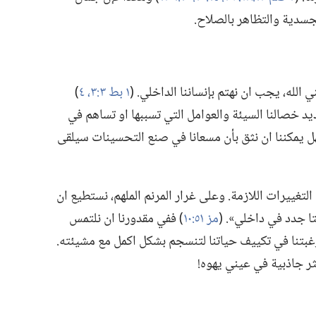
جسدية والتظاهر بالصلاح.‏
له،‏ يجب ان نهتم بإنساننا الداخلي.‏ (‏
١ بط ٣:‏٣،‏ ٤
‏)‏
خصالنا السيئة والعوامل التي تسببها او تساهم في
فهل يمكننا ان نثق بأن مسعانا في صنع التحسينات سيلقى
التغييرات اللازمة.‏ وعلى غرار المرنم الملهم،‏ نستطيع ان
تا جدد في داخلي».‏ (‏
مز ٥١:‏١٠
‏)‏ ففي مقدورنا ان نلتمس
 رغبتنا في تكييف حياتنا لتنسجم بشكل اكمل مع مشيئته.‏
ر جاذبية في عيني يهوه!‏