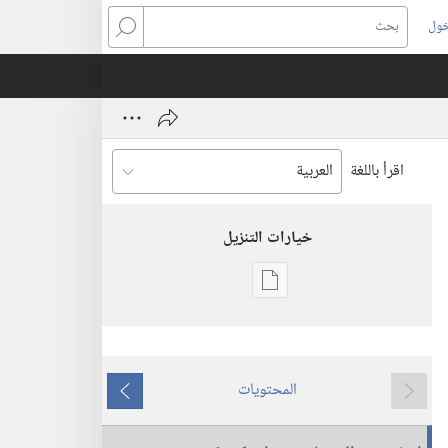
خول
بحث
اقرأ باللغة
خيارات التنزيل
خيارات
تنزيل
الاصدارات
برج
المحتويات
المراقبة
ما
ما
(‏الطبعة
يسبق
يلي