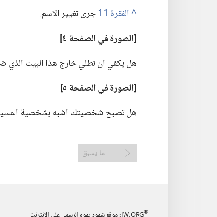
^
جرى تغيير الاسم.‏
‏[الصورة
في
الصفحة ٤]‏
هل يكفي ان نطلي خارج هذا البيت الذي ضر
‏[الصورة
في
الصفحة ٥]‏
هل تصبح شخصيتك اشبه بشخصية المسيح
ما يسبق
®
JW.ORG
:‏ موقع شهود يهوه الرسمي على الانترنت