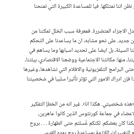
ظن اننا نمتلكها.‏ فيا للمساعدة الكبيرة التي تمنحنا
بدل الاجزاء المتضررة.‏ فمعرفة سبب الخلل تمكننا من
جديد.‏ على نحو مشابه،‏ ان ما يساعدنا على التحكم
 السيئة،‏ بل ايضا على تحديد اسبابها وما يساهم في
منها:‏ مكانتنا الاجتماعية ووضعنا الاقتصادي،‏ بيئتنا،‏
ة.‏ حتى البرامج التلفزيونية والافلام التي نشاهدها،‏ وغيرها
ا فإن ادراك الامور التي تؤثر تأثيرا سلبيا في شخصيتنا
‹هذه شخصيتي.‏ هكذا انا›.‏ غير انه من الخطإ التفكير
لاعضاء في جماعة كورنثوس الذين كانوا عاهرين،‏
 كان بعضكم.‏ لكنكم غُسلتم حتى الطهارة .‏ .‏ .‏ بروح
نع التغييرات اللازمة بمساعدة روح يهوه القدس.‏