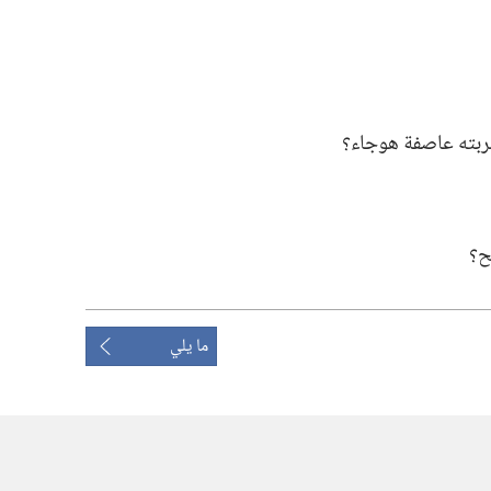
بته عاصفة هوجاء؟‏
؟‏
ما يلي