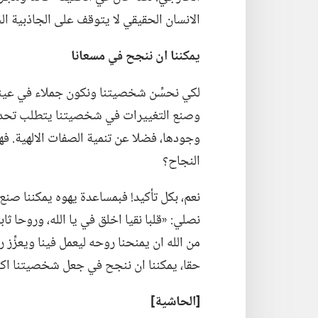
الانسان الحقيقي لا يتوقف على الجاذبية ال
يمكننا ان ننجح
في
مسعانا
لكي نحسِّن شخصيتنا ونكون جملاء في عيني ال
وصنع التغييرات في شخصيتنا يتطلب تحديد 
وجودها،‏ فضلا عن تنمية الصفات الالهية.‏ 
النجاح؟‏
نعم،‏ بكل تأكيد!‏ فبمساعدة يهوه يمكننا صنع 
نصلي:‏ «قلبا نقيا اخلق في يا الله،‏ وروحا ثاب
من الله ان يمنحنا روحه ليعمل فينا ويعزِّز
حقا،‏ يمكننا ان ننجح في جعل شخصيتنا اكث
‏[الحاشية]‏