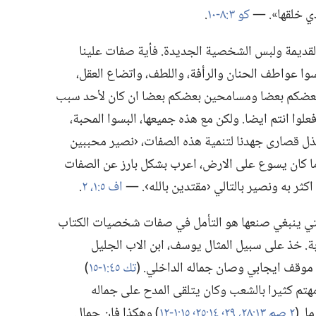
ي خلقها».‏ —‏
كو ٣:‏٨-‏١٠
‏.‏
القديمة ولبس الشخصية الجديدة.‏ فأية صفات علينا
سوا عواطف الحنان والرأفة،‏ واللطف،‏ واتضاع العقل،‏
ين بعضكم بعضا ومسامحين بعضكم بعضا ان كان لأحد سبب
وا انتم ايضا.‏ ولكن مع هذه جميعها،‏ البسوا المحبة،‏
 نبذل قصارى جهدنا لتنمية هذه الصفات،‏ ‹نصير محببين
دما كان يسوع على الارض،‏ اعرب بشكل بارز عن الصفات
ه اكثر به ونصير بالتالي ‹مقتدين بالله›.‏ —‏
اف ٥:‏١،‏ ٢
‏.‏
التي ينبغي صنعها هو التأمل في صفات شخصيات الكتاب
بة.‏ خذ على سبيل المثال يوسف،‏ ابن الاب الجليل
 موقف ايجابي وصان جماله الداخلي.‏ (‏
تك ٤٥:‏١-‏١٥
‏)‏
ه مهتم كثيرا بالشعب وكان يتلقى المدح على جماله
‏ (‏
٢ صم ١٣:‏٢٨،‏ ٢٩؛‏
١٤:‏٢٥؛‏
١٥:‏١-‏١٢
‏)‏ وهكذا فإن جمال