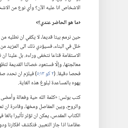
الاشخاص انا عليه الآن؟‏ وأي نوع من الاشخا
‏‹ما
هو
الحاضر عندي؟‏›‏
حين نرمم بيتا قديما،‏ لا يكفي ان نطليه من 
خلل في البناء،‏ فسيؤدي ذلك الى المزيد من 
الاستقامة قناعا نتخفى وراءه.‏ بل علينا ان
معالجتها،‏ وإلّا فستعود خصالنا القديمة ل
فحصا دقيقا.‏ (‏
٢ كو ١٣:‏٥
‏)‏ فيلزم ان نحدد صف
يهوه بالمساعدة لبلوغ هذه الغاية.‏
كتب بولس:‏ «كلمة الله حية وفعالة وأمض
والروح،‏ وبين المفاصل ومخها،‏ وقادرة ان تميز
الكتاب المقدس،‏ يمكن ان تؤثر تأثيرا بالغا ف
عظامنا اذا جاز التعبير.‏ فتكشف افكارنا و