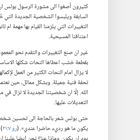
كثيرون أصغوا الى مشورة الرسول بولس ان
السابقة ويلبسوا الشخصية الجديدة التي خُل
التغييرات التي يلزمنا القيام بها مهمة ام 
اعتناقنا المسيحية.‏
غير ان صنع التغييرات والتقدم نحو المعمودي
بقطعة خشب اعطاها النحات شكلها الاساسي.‏
لا يزال امام النحات الكثير من العمل لإكماله
تحفة فنية جميلة.‏ وبشكل مماثل،‏ حين نعتمد
الله.‏ إلّا ان شخصيتنا الجديدة لا تزال في 
التعديلات عليها.‏
حتى بولس شعر بالحاجة الى تحسين شخصيته.‏
يكون ما هو رديء حاضرا عندي».‏ (‏
رو ٧:‏٢١
‏)
يود ان يكون.‏ وماذا عنا؟‏ نحن ايضا علينا ا