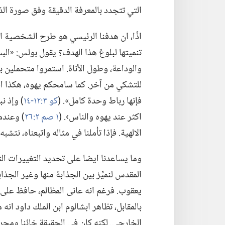
التي تتجدد بالمعرفة الدقيقة وفق صورة الذ
اذًا،‏ ان هدفنا الرئيسي هو طرح الشخصية 
تنميتها لبلوغ هذا الهدف؟‏ يقول بولس:‏ «الب
والوداعة،‏ وطول الأناة.‏ استمروا متحمل
للتشكي من آخر.‏ كما سامحكم يهوه،‏ هكذا افعل
فإنها رباط وحدة كامل».‏ (‏
كو ٣:‏١٢-‏١٤
‏)‏ وإذ
اكثر عند يهوه والناس›.‏ (‏
١ صم ٢:‏٢٦
‏)‏ وعن
الالهية.‏ فإذا تأملنا في مثاله واتبعناه،‏ نتشب
وما يساعدنا ايضا على تحديد التغييرات 
المقدس لنميِّز بين الجذابة منها وغير الجذا
يعقوب.‏ فرغم انه عانى المظالم،‏ حافظ على
بالمقابل،‏ تظاهر ابشالوم ابن الملك داود ان
الخارجي.‏ لكنه كان في الحقيقة خائنا ومجرما.