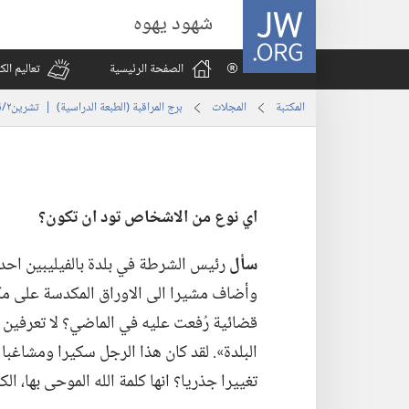
JW.ORG
شهود يهوه
الصفحة الرئيسية
تعاليم ال
المكتبة
المجلات
برج المراقبة (‏الطبعة الدراسية)‏ | ‏‎تشرين٢/نوفمبر‏ ‏‎٢٠٠٨‏
اي نوع من الاشخاص تود ان تكون؟‏
سأل
رئيس الشرطة في بلدة بالفيليبين احدى 
وأضاف مشيرا الى الاوراق المكدسة على مكت
قضائية رُفعت عليه في الماضي؟‏ لا تعرفي
البلدة».‏ لقد كان هذا الرجل سكيرا ومشاغبا ي
تغييرا جذريا؟‏ انها كلمة الله الموحى بها،‏ ال