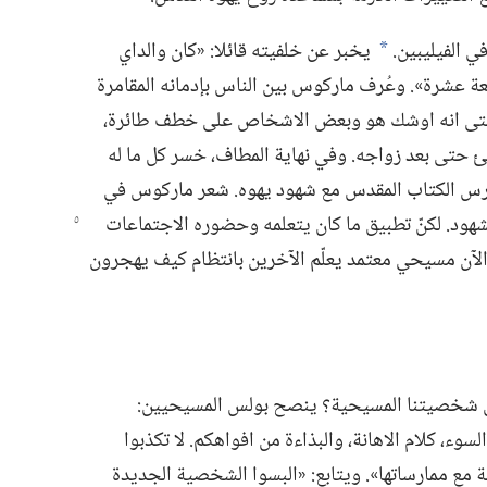
الفيليبين.‏
يخبر عن خلفيته قائلا:‏ «كان والداي
*
ة عشرة».‏ وعُرف ماركوس بين الناس بإدمانه المقامرة
 حتى انه اوشك هو وبعض الاشخاص على خطف طائرة،‏
 حتى بعد زواجه.‏ وفي نهاية المطاف،‏ خسر كل ما له
ي درس الكتاب المقدس مع شهود يهوه.‏ شعر ماركوس في
هود.‏ لكنّ تطبيق ما كان يتعلمه وحضوره الاجتماعات
الآن مسيحي معتمد يعلّم الآخرين بانتظام كيف يهجرون
ين شخصيتنا المسيحية؟‏ ينصح بولس المسيحيين:‏
ء،‏ كلام الاهانة،‏ والبذاءة من افواهكم.‏ لا تكذبوا
ع ممارساتها».‏ ويتابع:‏ «البسوا الشخصية الجديدة