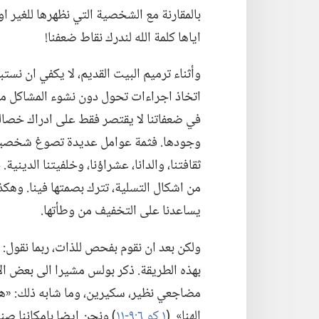
بالمقارنة مع الشخصية التي نظهرها للغير او ن
اياها كلمة الله لندرك نقاط ضعفنا!‏
وأثناء ترميم البيت القديم،‏ لا يكفي ان نست
اتخاذ اجراءات تحول دون نشوء المشاكل من 
في ضعفاتنا لا يقتصر فقط على ادراك خصالنا
وجودها.‏ فثمة عوامل عديدة تصوغ شخصيتنا،‏ 
ثقافتنا،‏ والدانا،‏ عشراؤنا،‏ وخلفيتنا الديني
من اشكال التسلية،‏ تترك بصمتها فينا.‏ وهكذ
يساعدنا على التخفيف من وطأتها.‏
ولكن بعد ان نقوم بفحص للذات،‏ ربما نقول:‏ 
بهذه الطريقة.‏ ذكر بولس مشيرا الى بعض ا
مضاجعي نظير،‏ سكيرين،‏ وما شابه ذلك:‏ «هكذا
إلهنا».‏ (‏
١ كو ٦:‏٩-‏١١
‏)‏ ونحن ايضا بإمكاننا ص