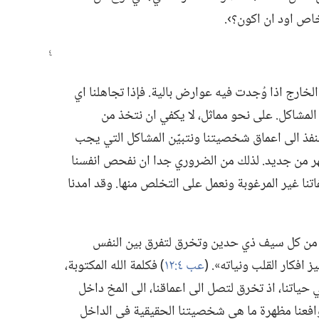
ص اود ان اكون؟‏›.‏
الخارج اذا وُجدت فيه عوارض بالية.‏ فإذا تجاهلنا اي
المشاكل.‏ على نحو مماثل،‏ لا يكفي ان نتخذ من
 ننفذ الى اعماق شخصيتنا ونتبيّن المشاكل التي يجب
تظهر من جديد.‏ لذلك من الضروري جدا ان نفحص انفسنا
اتنا غير المرغوبة ونعمل على التخلص منها.‏ وقد امدنا
ى من كل سيف ذي حدين وتخرق لتفرق بين النفس
 افكار القلب ونياته».‏ (‏
عب ٤:‏١٢
‏)‏ فكلمة الله المكتوبة،‏
ي حياتنا،‏ اذ تخرق لتصل الى اعماقنا،‏ الى المخ داخل
دوافعنا مظهرة ما هي شخصيتنا الحقيقية في الداخل