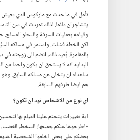
تأمل في ما حدث مع ماركوس الذي يعيش في 
يتشاجران دائما.‏ لذلك تمردت في سن التاسع
وقيامه بعمليات السرقة والسطو المسلح.‏
لكن الخطة فشلت.‏ واستمر في مسلكه السيِّئ
بالمقامرة.‏ بُعيد ذلك،‏ انضم الى زوجته ف
البداية انه لا يستحق ان
يكون واحدا من الش
ساعداه ان يتخلى عن مسلكه السابق.‏ وهو 
هم ايضا طرقهم السابقة.‏
اي
نوع من الاشخاص تود ان تكون؟‏
اية تغييرات يتحتم علينا القيام بها لتحس
«اطرحوها عنكم جميعها:‏ السخط،‏ الغضب،‏ السو
بعضكم على بعض.‏ اخلعوا الشخصية القديمة م