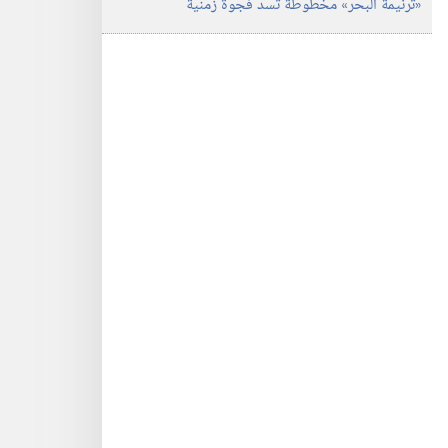
‏«ترنيمة البحر» مخطوطة تسدّ فجوة زمنية