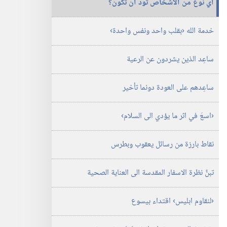
اي نوع من الاشخاص تود ان تكون؟‏
الدراسية)‏
‏‎تشرين٢/
نوفمبر‏
خدمة الله ‹بقلب واحد ونفس واحدة›‏
ساعِد الذين يشردون عن الرعية
ساعِدهم على العودة دونما تأخير
‏‹اسعَ في اثر ما يؤدي الى السلام›‏
نقاط بارزة من رسائل يعقوب وبطرس
تبنَّ نظرة الاسفار المقدسة الى العناية الصحية
‏‹لنقاوم ابليس› اقتداء بيسوع