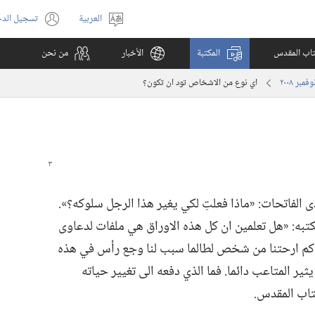
العربية
تسجيل الد
اختر
(يفتح
اللغة
نافذة
كتاب المقدس
المكتبة
الأخبار
من نحن
جديدة)
اي نوع من الاشخاص تود ان تكون؟‏
الفاتحات:‏ «ماذا فعلتِ لكي يغير هذا الرجل سلوكه؟‏».‏
به:‏ «هل تعلمين ان كل هذه الاوراق هي ملفات لدعاوى
ن كم ارحتنا من شخص لطالما سبب لنا وجع رأس في هذه
ثير المتاعب دائما.‏ فما الذي دفعه الى تغيير حياته
كتاب المقدس.‏