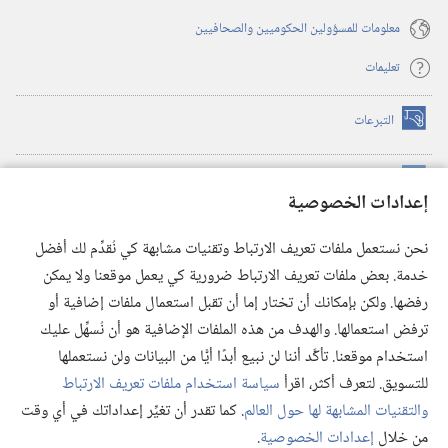
معلومات للمسؤولين الحكوميين والصحافيين
تعليمات
التبرعات
(يفتح
نافذة
جديدة)
مكتبة برج المراقبة الالكترونية
™
(يفتح
إعدادات الخصوصية
نافذة
JW Hub
جديدة)
(يفتح
نحن نستعمل ملفات تعريف الارتباط وتقنيات مشابهة كي نُقدِّم لك أفضل
نافذة
®
خدمة. بعض ملفات تعريف الارتباط ضرورية كي يعمل موقعنا ولا يمكن
تطبيق
JW Library
جديدة)
رفضها. ولكن بإمكانك أن تختار إما أن تقبل استعمال ملفات إضافية أو
مكتبة برج المراقبة
ترفض استعمالها. والهدف من هذه الملفات الإضافية هو أن نُسهِّل عليك
استخدام موقعنا. تأكَّد أننا لن نبيع أبدًا أيًّا من البيانات ولن نستعملها
للتسويق. لتعرف أكثر، اقرأ
سياسة استخدام ملفات تعريف الارتباط
والتقنيات المشابهة لها حول العالم
. كما تقدر أن تغيِّر إعداداتك في أي وقت
Copyright
© 2026 .Watch Tower Bible and Tract Society of Pennsylvania
من خلال
إعدادات الخصوصية
.