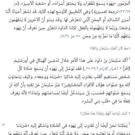
ٱلْمَزْمُورِ:‏ «يَهْوَهُ يَسْمَعُ لِلْفُقَرَاءِ،‏ وَلَا يَحْتَقِرُ أَسْرَاهُ»،‏ أَوْ «شَعْبَهُ ٱلْأَسِيرَ».‏ (‏
مز
٦٩:‏٣٣
‏؛‏
ترجمة تفسيرية
‏)‏ وَفِي ٱلتَّطْبِيقِ ٱلْأَوْسَعِ لِهذِهِ ٱلْآيَةِ،‏ قَدْ نَشْعُرُ أَحْيَانًا أَنَّنَا
أَسْرَى ٱلشَّدَائِدِ أَوِ ٱلْمِحَنِ ٱلَّتِي نَتَعَرَّضُ لَهَا.‏ وَقَدْ يَبْدُو أَنَّ ٱلْآخَرِينَ لَا يَتَفَهَّمُونَ
وَضْعَنَا،‏ وَرُبَّمَا لَا يَتَفَهَّمُونَهُ بِٱلْفِعْلِ.‏ لكِنَّنَا كَدَاوُدَ نَتَعَزَّى حِينَ نَعْرِفُ أَنَّ يَهْوَه
يَتَفَهَّمُ كُلِّيًّا مَا نَمُرُّ بِهِ مِنْ مِحَنٍ.‏ —‏
مز ٣٤:‏١٥
‏.‏
٥ مِمَّ كَانَ ٱلْمَلِكُ سُلَيْمَانُ وَاثِقًا؟‏
٥
أَكَّدَ سُلَيْمَانُ بْنُ دَاوُدَ عَلَى هذَا ٱلْأَمْرِ خِلَالَ تَدْشِينِ ٱلْهَيْكَلِ فِي أُورُشَلِيمَ.‏
(‏
اِقْرَأْ
٢ اخبار الايام ٦:‏٢٩-‏٣١
‏.‏
‏)‏ فَقَدْ تَوَسَّلَ إِلَى يَهْوَه أَنْ يَسْمَعَ صَلَاةَ كُلِّ
شَخْصٍ مُسْتَقِيمِ ٱلْقَلْبِ يَقْتَرِبُ إِلَيْهِ شَاكِيًا «ضَرْبَتَهُ وَوَجَعَهُ».‏ وَكَيْفَ يَتَجَاوَبُ
ٱللهُ مَعَ صَلَوَاتِ هؤُلَاءِ ٱلْأَفْرَادِ ٱلْمُتَضَايِقِينَ؟‏ عَبَّرَ سُلَيْمَانُ عَنْ ثِقَتِهِ بِأَنَّ ٱللهَ لَنْ
يَسْمَعَ صَلَوَاتِهِمْ فَحَسْبُ،‏ بَلْ سَيَتَدَخَّلُ أَيْضًا لِمُسَاعَدَتِهِمْ.‏ وَلِمَاذَا؟‏ لِأَنَّهُ يَعْرِفُ
فِعْلًا مَا فِي «قَلْبِ بَنِي ٱلْبَشَرِ».‏
٦ كَيْفَ نُوَاجِهُ ٱلْهَمَّ،‏ وَلِمَاذَا هذَا مُمْكِنٌ؟‏
٦
يُمْكِنُنَا نَحْنُ أَيْضًا أَنْ نَقْتَرِبَ إِلَى يَهْوَه فِي ٱلصَّلَاةِ وَنَشْكُوَ إِلَيْهِ ‹ضَرْبَتَنَا
وَوَجَعَنَا›،‏ أَوْ مَا نُعَانِيهِ مِنْ مِحَنٍ.‏ وَلَا شَكَّ أَنَّنَا نَتَعَزَّى حِينَ نَعْرِفُ أَنَّهُ يَتَفَهَّمُ مَا