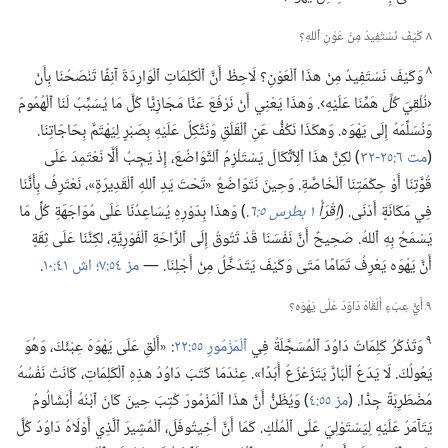
٨ كَيْفَ نَسْتَفِيدُ مِنْ عَوْنِ ٱللهِ؟‏
٨
وَكَيْفَ نَسْتَفِيدُ مِنْ هذَا ٱلْعَوْنِ؟‏ لَاحِظْ أَنَّ ٱلْكَلِمَاتِ ٱلْوَارِدَةَ آنِفًا تَنْصَحُنَا بِأَنْ
‹نُلْقِيَ
كُلَّ
هَمِّنَا عَلَيْهِ›.‏ وَهذَا يَعْنِي أَنْ نَرْفَعَ عَنَّا مَجَازِيًّا كُلَّ مَا يُسَبِّبُ لَنَا ٱلْهُمُومَ
وَنُسَلِّمَهُ إِلَى يَهْوَه.‏ وَهكَذَا نَكُفُّ عَنِ ٱلْقَلَقِ وَنَتَّكِلُ عَلَيْهِ بِصَبْرٍ لِيَهْتَمَّ بِحَاجَاتِنَا.‏
(‏
مت ٦:‏٢٥-‏٣٢
‏)‏ لكِنَّ هذَا ٱلِٱتِّكَالَ يَسْتَلْزِمُ ٱلتَّوَاضُعَ،‏ إِذْ يَجِبُ أَلَّا نَعْتَمِدَ عَلَى
قُوَّتِنَا أَوْ حِكْمَتِنَا ٱلْخَاصَّةِ.‏ وَحِينَ نَتَوَاضَعُ «تَحْتَ يَدِ ٱللهِ ٱلْقَدِيرَةِ»،‏ نَعْتَرِفُ بِأَنَّنَا
فِي مَكَانَةٍ أَدْنَى.‏ (‏
اِقْرَأْ
١ بطرس ٥:‏٦
‏.‏
‏)‏ وَهذَا بِدَوْرِهِ يُسَاعِدُنَا عَلَى مُوَاجَهَةِ كُلِّ مَا
يَسْمَحُ بِهِ ٱللهُ.‏ صَحِيحٌ أَنَّ نَفْسَنَا قَدْ تَتُوقُ إِلَى ٱلرَّاحَةِ ٱلْفَوْرِيَّةِ،‏ لكِنَّنَا عَلَى ثِقَةٍ
أَنَّ يَهْوَه يَعْرِفُ تَمَامًا مَتَى وَكَيْفَ يَتَدَخَّلُ مِنْ أَجْلِنَا.‏ —‏
مز ٥٤:‏٧؛‏
اش ٤١:‏١٠
‏.‏
٩ أَيُّ عِبْءٍ أَلْقَاهُ دَاوُدُ عَلَى يَهْوَه؟‏
٩
وَتَذْكُرُ كَلِمَاتُ دَاوُدَ ٱلْمُسَجَّلَةُ فِي
ٱلْمَزْمُورِ ٥٥:‏٢٢
‏:‏ «أَلْقِ عَلَى يَهْوَهَ عِبْئَكَ،‏ وَهُوَ
يَعُولُكَ.‏ لَا يَدَعُ ٱلْبَارَّ يَتَزَعْزَعُ أَبَدًا».‏ عِنْدَمَا كَتَبَ دَاوُدُ هذِهِ ٱلْكَلِمَاتِ،‏ كَانَتْ نَفْسُهُ
مُضْطَرِبَةً جِدًّا.‏ (‏
مز ٥٥:‏٤
‏)‏ وَيُظَنُّ أَنَّ هذَا ٱلْمَزْمُورَ كُتِبَ حِينَ كَانَ ٱبْنُهُ أَبْشَالُومُ
يَتَآمَرُ عَلَيْهِ لِيَسْتَوْلِيَ عَلَى ٱلْمُلْكِ.‏ كَمَا أَنَّ أَخِيتُوفَلَ،‏ ٱلْمُشِيرَ ٱلَّذِي أَوْلَاهُ دَاوُدُ كُلَّ