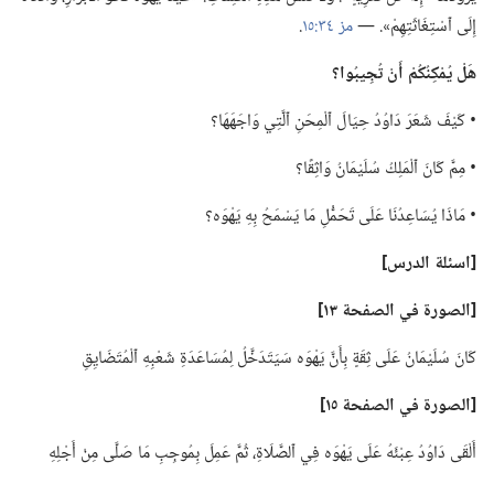
إِلَى ٱسْتِغَاثَتِهِمْ».‏ —‏
مز ٣٤:‏١٥
‏.‏
هَلْ يُمْكِنُكُمْ أَنْ تُجِيبُوا؟‏
‏• كَيْفَ شَعَرَ دَاوُدُ حِيَالَ ٱلْمِحَنِ ٱلَّتِي وَاجَهَهَا؟‏
‏• مِمَّ كَانَ ٱلْمَلِكُ سُلَيْمَانُ وَاثِقًا؟‏
‏• مَاذَا يُسَاعِدُنَا عَلَى تَحَمُّلِ مَا يَسْمَحُ بِهِ يَهْوَه؟‏
‏[اسئلة الدرس]‏
‏[الصورة
في
الصفحة ١٣]‏
كَانَ سُلَيْمَانُ عَلَى ثِقَةٍ بِأَنَّ يَهْوَه سَيَتَدَخَّلُ لِمُسَاعَدَةِ شَعْبِهِ ٱلْمُتَضَايِقِ
‏[الصورة
في
الصفحة ١٥]‏
أَلْقَى دَاوُدُ عِبْئَهُ عَلَى يَهْوَه فِي ٱلصَّلَاةِ،‏ ثُمَّ عَمِلَ بِمُوجِبِ مَا صَلَّى مِنْ أَجْلِهِ