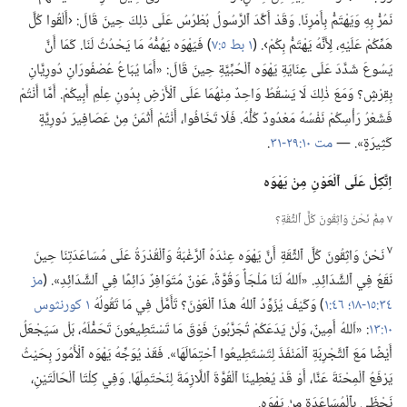
نَمُرُّ بِهِ وَيَهْتَمُّ بِأَمْرِنَا.‏ وَقَدْ أَكَّدَ ٱلرَّسُولُ بُطْرُسُ عَلَى ذلِكَ حِينَ قَالَ:‏ ‹أَلْقُوا كُلَّ
هَمِّكُمْ عَلَيْهِ،‏ لِأَنَّهُ يَهْتَمُّ بِكُمْ›.‏ (‏
١ بط ٥:‏٧
‏)‏ فَيَهْوَه يَهُمُّهُ مَا يَحْدُثُ لَنَا.‏ كَمَا أَنَّ
يَسُوعَ شَدَّدَ عَلَى عِنَايَةِ يَهْوَه ٱلْحُبِّيَّةِ حِينَ قَالَ:‏ «أَمَا يُبَاعُ عُصْفُورَانِ دُورِيَّانِ
بِقِرْشٍ؟‏ وَمَعَ ذٰلِكَ لَا يَسْقُطُ وَاحِدٌ مِنْهُمَا عَلَى ٱلْأَرْضِ بِدُونِ عِلْمِ أَبِيكُمْ.‏ أَمَّا أَنْتُمْ
فَشَعْرُ رَأْسِكُمْ نَفْسُهُ مَعْدُودٌ كُلُّهُ.‏ فَلَا تَخَافُوا،‏ أَنْتُمْ أَثْمَنُ مِنْ عَصَافِيرَ دُورِيَّةٍ
كَثِيرَةٍ».‏ —‏
مت ١٠:‏٢٩-‏٣١
‏.‏
اِتَّكِلْ عَلَى ٱلْعَوْنِ مِنْ يَهْوَه
٧ مِمَّ نَحْنُ وَاثِقُونَ كُلَّ ٱلثِّقَةِ؟‏
٧
نَحْنُ وَاثِقُونَ كُلَّ ٱلثِّقَةِ أَنَّ يَهْوَه عِنْدَهُ ٱلرَّغْبَةُ وَٱلْقُدْرَةُ عَلَى مُسَاعَدَتِنَا حِينَ
نَقَعُ فِي ٱلشَّدَائِدِ.‏ «اَللهُ لَنَا مَلْجَأٌ وَقُوَّةٌ،‏ عَوْنٌ مُتَوَافِرٌ دَائِمًا فِي ٱلشَّدَائِدِ».‏ (‏
مز
٣٤:‏١٥-‏١٨؛‏
٤٦:‏١
‏)‏ وَكَيْفَ يُزَوِّدُ ٱللهُ هذَا ٱلْعَوْنَ؟‏ تَأَمَّلْ فِي مَا تَقُولُهُ
١ كورنثوس
١٠:‏١٣
‏:‏ «اَللهُ أَمِينٌ،‏ وَلَنْ يَدَعَكُمْ تُجَرَّبُونَ فَوْقَ مَا تَسْتَطِيعُونَ تَحَمُّلَهُ،‏ بَلْ سَيَجْعَلُ
أَيْضًا مَعَ ٱلتَّجْرِبَةِ ٱلْمَنْفَذَ لِتَسْتَطِيعُوا ٱحْتِمَالَهَا».‏ فَقَدْ يُوَجِّهُ يَهْوَه ٱلْأُمُورَ بِحَيْثُ
يَرْفَعُ ٱلْمِحْنَةَ عَنَّا،‏ أَوْ قَدْ يُعْطِينَا ٱلْقُوَّةَ ٱللَّازِمَةَ لِنَحْتَمِلَهَا.‏ وَفِي كِلْتَا ٱلْحَالَتَيْنِ،‏
نَحْظَى بِٱلْمُسَاعَدَةِ مِنْ يَهْوَه.‏