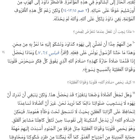
ثِقَتِهِ،‏ ٱنْحَازَ إِلَى أَبْشَالُومَ فِي هذِهِ ٱلْمُؤَامَرَةِ.‏ فَٱضْطُرَّ دَاوُدُ إِلَى ٱلْهَرَبِ مِنْ
أُورُشَلِيمَ خَوْفًا عَلَى حَيَاتِهِ.‏ (‏
٢ صم ١٥:‏١٢-‏١٤
‏)‏ وَلكِنْ رَغْمَ كُلِّ هذِهِ ٱلظُّرُوفِ
ٱلْمُؤْلِمَةِ،‏ بَقِيَ دَاوُدُ يَتَّكِلُ عَلَى ٱللهِ،‏ وَٱللهُ لَمْ يَخْذُلْهُ.‏
١٠ مَاذَا يَجِبُ أَنْ نَفْعَلَ عِنْدَمَا نَتَعَرَّضُ لِلْمِحَنِ؟‏
١٠
مِنَ ٱلْمُهِمِّ جِدًّا أَنْ نُصَلِّيَ إِلَى يَهْوَه كَدَاوُدَ وَنَشْكُوَ إِلَيْهِ مَا نَمُرُّ بِهِ مِنْ مِحَنٍ.‏
وَهذَا مَا حَثَّنَا ٱلرَّسُولُ بُولُسُ
عَلَى فِعْلِهِ.‏ (‏
اِقْرَأْ
فيلبي ٤:‏٦،‏ ٧
‏.‏
‏)‏ وَمَاذَا يَحْصُلُ
إِذَا قَدَّمْنَا صَلَاةً حَارَّةً كَهذِهِ؟‏ ‹سَلَامُ ٱللهِ ٱلَّذِي يَفُوقُ كُلَّ فِكْرٍ سَيَحْرُسُ قُلُوبَنَا
وَقُوَانَا ٱلْعَقْلِيَّةَ بِٱلْمَسِيحِ يَسُوعَ›.‏
١١ كَيْفَ يَحْمِي «سَلَامُ ٱللهِ» قُلُوبَنَا وَقُوَانَا ٱلْعَقْلِيَّةَ؟‏
١١
وَهَلْ تَجْعَلُ ٱلصَّلَاةُ وَضْعَنَا يَتَغَيَّرُ؟‏ قَدْ يَحْصُلُ هذَا.‏ وَلكِنْ يَنْبَغِي أَنْ نُدْرِكَ أَنَّ
يَهْوَه لَا يَسْتَجِيبُ صَلَوَاتِنَا دَائِمًا كَمَا نُرِيدُ نَحْنُ.‏ غَيْرَ أَنَّ ٱلصَّلَاةَ تُسَاعِدُنَا
لِنُحَافِظَ عَلَى ٱتِّزَانِنَا ٱلْعَقْلِيِّ بِحَيْثُ لَا نَنْسَحِقَ تَحْتَ وَطْأَةِ هُمُومِنَا.‏ فَيُمْكِنُ
‹لِسَلَامِ ٱللهِ› أَنْ يُدْخِلَ ٱلسَّكِينَةَ إِلَى نُفُوسِنَا حِينَ تُثْقِلُ كَاهِلَنَا مَشَاعِرُ ٱلْقَلَقِ.‏
وَهُوَ يَحْمِي قُلُوبَنَا وَقُوَانَا ٱلْعَقْلِيَّةَ مِثْلَ فِرْقَةٍ مِنَ ٱلْجُنُودِ أُسْنِدَتْ إِلَيْهِمْ مُهِمَّةُ
حِمَايَةِ ٱلْمَدِينَةِ مِنِ ٱجْتِيَاحِ ٱلْعَدُوِّ.‏ كَمَا أَنَّهُ يُمَكِّنُنَا مِنْ طَرْدِ شُكُوكِنَا وَمَخَاوِفِنَا