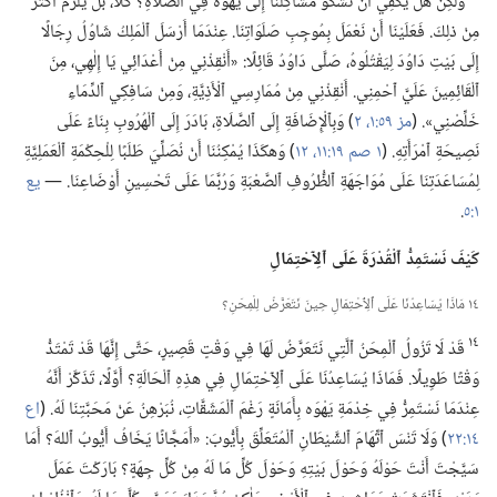
وَلكِنْ هَلْ يَكْفِي أَنْ نَشْكُوَ مَشَاكِلَنَا إِلَى يَهْوَه فِي ٱلصَّلَاةِ؟‏ كَلَّا،‏ بَلْ يَلْزَمُ أَكْثَرُ
مِنْ ذلِكَ.‏ فَعَلَيْنَا أَنْ نَعْمَلَ بِمُوجِبِ صَلَوَاتِنَا.‏ عِنْدَمَا أَرْسَلَ ٱلْمَلِكُ شَاوُلُ رِجَالًا
إِلَى بَيْتِ دَاوُدَ لِيَقْتُلُوهُ،‏ صَلَّى دَاوُدُ قَائِلًا:‏ «أَنْقِذْنِي مِنْ أَعْدَائِي يَا إِلٰهِي،‏ مِنَ
ٱلْقَائِمِينَ عَلَيَّ ٱحْمِنِي.‏ أَنْقِذْنِي مِنْ مُمَارِسِي ٱلْأَذِيَّةِ،‏ وَمِنْ سَافِكِي ٱلدِّمَاءِ
خَلِّصْنِي».‏ (‏
مز ٥٩:‏١،‏ ٢
‏)‏ وَبِٱلْإِضَافَةِ إِلَى ٱلصَّلَاةِ،‏ بَادَرَ إِلَى ٱلْهُرُوبِ بِنَاءً عَلَى
نَصِيحَةِ ٱمْرَأَتِهِ.‏ (‏
١ صم ١٩:‏١١،‏ ١٢
‏)‏ وَهكَذَا يُمْكِنُنَا أَنْ نُصَلِّيَ طَلَبًا لِلْحِكْمَةِ ٱلْعَمَلِيَّةِ
لِمُسَاعَدَتِنَا عَلَى مُوَاجَهَةِ ٱلظُّرُوفِ ٱلصَّعْبَةِ وَرُبَّمَا عَلَى تَحْسِينِ أَوْضَاعِنَا.‏ —‏
يع
١:‏٥
‏.‏
كَيْفَ نَسْتَمِدُّ ٱلْقُدْرَةَ عَلَى ٱلِٱحْتِمَالِ
١٤ مَاذَا يُسَاعِدُنَا عَلَى ٱلِٱحْتِمَالِ حِينَ نَتَعَرَّضُ لِلْمِحَنِ؟‏
١٤
قَدْ لَا تَزُولُ ٱلْمِحَنُ ٱلَّتِي نَتَعَرَّضُ لَهَا فِي وَقْتٍ قَصِيرٍ،‏ حَتَّى إِنَّهَا قَدْ تَمْتَدُّ
وَقْتًا طَوِيلًا.‏ فَمَاذَا يُسَاعِدُنَا عَلَى ٱلِٱحْتِمَالِ فِي هذِهِ ٱلْحَالَةِ؟‏ أَوَّلًا،‏ تَذَكَّرْ أَنَّهُ
عِنْدَمَا نَسْتَمِرُّ فِي خِدْمَةِ يَهْوَه بِأَمَانَةٍ رَغْمَ ٱلْمَشَقَّاتِ،‏ نُبَرْهِنُ عَنْ مَحَبَّتِنَا لَهُ.‏ (‏
اع
١٤:‏٢٢
‏)‏ وَلَا تَنْسَ ٱتِّهَامَ ٱلشَّيْطَانِ ٱلْمُتَعَلِّقَ بِأَيُّوبَ:‏ «أَمَجَّانًا يَخَافُ أَيُّوبُ ٱللهَ؟‏ أَمَا
سَيَّجْتَ أَنْتَ حَوْلَهُ وَحَوْلَ بَيْتِهِ وَحَوْلَ كُلِّ مَا لَهُ مِنْ كُلِّ جِهَةٍ؟‏ بَارَكْتَ عَمَلَ