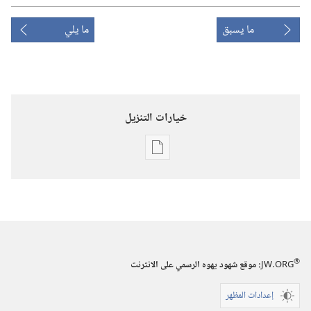
ما يسبق
ما يلي
خيارات التنزيل
خيارات
تنزيل
الاصدارات
برج
المراقبة
(‏الطبعة
®
JW.ORG
:‏ موقع شهود يهوه الرسمي على الانترنت
الدراسية)‏
‏‎آذار/
إعدادات المظهر
مارس‏