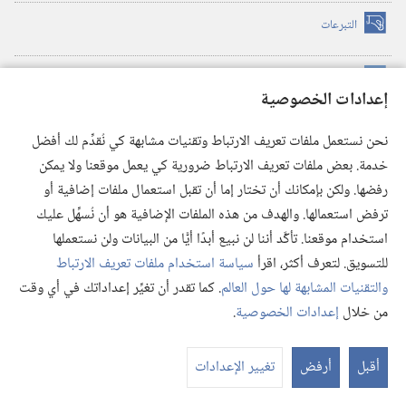
التبرعات
(يفتح
نافذة
جديدة)
مكتبة برج المراقبة الالكترونية
™
(يفتح
إعدادات الخصوصية
نافذة
JW Hub
جديدة)
(يفتح
نحن نستعمل ملفات تعريف الارتباط وتقنيات مشابهة كي نُقدِّم لك أفضل
نافذة
®
خدمة. بعض ملفات تعريف الارتباط ضرورية كي يعمل موقعنا ولا يمكن
تطبيق
JW Library
جديدة)
رفضها. ولكن بإمكانك أن تختار إما أن تقبل استعمال ملفات إضافية أو
مكتبة برج المراقبة
ترفض استعمالها. والهدف من هذه الملفات الإضافية هو أن نُسهِّل عليك
استخدام موقعنا. تأكَّد أننا لن نبيع أبدًا أيًّا من البيانات ولن نستعملها
للتسويق. لتعرف أكثر، اقرأ
سياسة استخدام ملفات تعريف الارتباط
والتقنيات المشابهة لها حول العالم
. كما تقدر أن تغيِّر إعداداتك في أي وقت
Copyright
© 2026 .Watch Tower Bible and Tract Society of Pennsylvania
من خلال
إعدادات الخصوصية
.
شروط الاستخدام
|
سياسة الخصوصية
|
إعدادات الخصوصية
عر
الم
أقبل
أرفض
تغيير الإعدادات