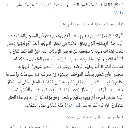
وَأَفْكَارِنَا ٱلسَّلْبِيَّةِ وَيَمْنَعُنَا مِنَ ٱلْقِيَامِ بِرُدُودِ فِعْلٍ مُتَسَرِّعَةٍ وَغَيْرِ حَكِيمَةٍ.‏ —‏
مز
١٤٥:‏١٨
‏.‏
١٢ أَوْضِحُوا كَيْفَ يُمْكِنُ لِلْمَرْءِ أَنْ يَنْعَمَ بِسَلَامِ ٱلْعَقْلِ.‏
١٢
وَلكِنْ كَيْفَ يُمْكِنُ أَنْ نَنْعَمَ بِسَلَامِ ٱلْعَقْلِ وَنَحْنُ نَتَعَرَّضُ لِلْمِحَنِ وَٱلشَّدَائِدِ؟‏
إِلَيْكَ هذَا ٱلْإِيضَاحَ ٱلَّذِي يُمَاثِلُ حَالَتَنَا فِي بَعْضِ ٱلْأَوْجُهِ:‏ أَحَدُ ٱلْمُوَظَّفِينَ يَعْمَلُ
تَحْتَ إِشْرَافِ مُدِيرٍ لَا يَتَوَقَّفُ عَنْ تَوْجِيهِ ٱلْإِهَانَاتِ إِلَيْهِ.‏ لكِنَّ ٱلْمُوَظَّفَ تُتَاحُ لَهُ
فُرْصَةُ ٱلتَّعْبِيرِ عَنْ مَشَاعِرِهِ لِصَاحِبِ ٱلشَّرِكَةِ ٱللَّطِيفِ وَٱلْمُتَعَقِّلِ.‏ فَيُؤَكِّدُ لَهُ
صَاحِبُ ٱلشَّرِكَةِ أَنَّهُ يَتَفَهَّمُ ٱلْوَضْعَ،‏ وَيُخْبِرُهُ بِأَنَّ ٱلْمُدِيرَ سَيُعْزَلُ قَرِيبًا عَنْ
مَنْصِبِهِ.‏ فَأَيُّ شُعُورٍ يَتَمَلَّكُ ٱلْمُوَظَّفَ حِينَئِذٍ؟‏ إِنَّ مَعْرِفَتَهُ لِمَا سَيَحْدُثُ وَٱقْتِنَاعَهُ
بِكَلَامِ صَاحِبِ ٱلشَّرِكَةِ سَيَزِيدَانِ تَصْمِيمَهُ عَلَى مُوَاصَلَةِ ٱلْعَمَلِ،‏ حَتَّى لَوِ ٱضْطُرَّ
خِلَالَ ذلِكَ ٱلْوَقْتِ إِلَى تَحَمُّلِ بَعْضِ ٱلْمَشَاكِلِ ٱلْإِضَافِيَّةِ.‏ كَذلِكَ ٱلْأَمْرُ بِٱلنِّسْبَةِ
إِلَيْنَا.‏ فَنَحْنُ نَعْرِفُ أَنَّ يَهْوَه يَتَفَهَّمُ وَضْعَنَا،‏ وَهُوَ يُؤَكِّدُ لَنَا أَنَّ ‹حَاكِمَ هذَا ٱلْعَالَمِ
سَيُطْرَحُ خَارِجًا› عَمَّا قَرِيبٍ.‏ (‏
يو ١٢:‏٣١
‏)‏ فَكَمْ نَتَعَزَّى بِهذِهِ ٱلْكَلِمَاتِ!‏
١٣ مَاذَا يَنْبَغِي أَنْ نَفْعَلَ،‏ بِٱلْإِضَافَةِ إِلَى ٱلصَّلَاةِ؟‏
١٣