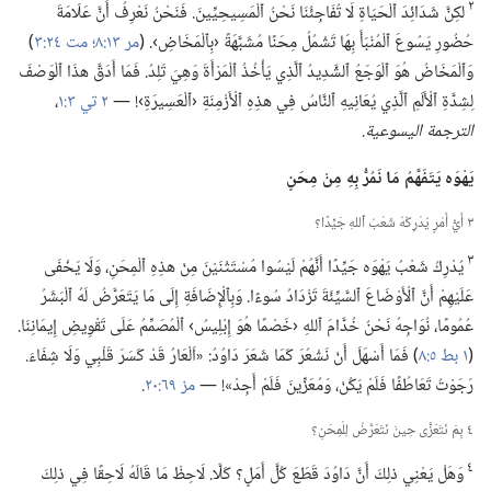
٢
لكِنَّ شَدَائِدَ ٱلْحَيَاةِ لَا تُفَاجِئُنَا نَحْنُ ٱلْمَسِيحِيِّينَ.‏ فَنَحْنُ نَعْرِفُ أَنَّ عَلَامَةَ
حُضُورِ يَسُوعَ ٱلْمُنْبَأَ بِهَا تَشْمُلُ مِحَنًا مُشَبَّهَةً ‹بِٱلْمَخَاضِ›.‏ (‏
مر ١٣:‏٨؛‏
مت ٢٤:‏٣
‏)‏
وَٱلْمَخَاضُ هُوَ ٱلْوَجَعُ ٱلشَّدِيدُ ٱلَّذِي يَأْخُذُ ٱلْمَرْأَةَ وَهِيَ تَلِدُ.‏ فَمَا أَدَقَّ هذَا ٱلْوَصْفَ
لِشِدَّةِ ٱلْأَلَمِ ٱلَّذِي يُعَانِيهِ ٱلنَّاسُ فِي هذِهِ ٱلْأَزْمِنَةِ ‹ٱلْعَسِيرَةِ›!‏ —‏
٢ تي ٣:‏١
‏،‏
الترجمة اليسوعية.‏
يَهْوَه يَتَفَهَّمُ مَا نَمُرُّ بِهِ مِنْ مِحَنٍ
٣ أَيُّ أَمْرٍ يُدْرِكُهُ شَعْبُ ٱللهِ جَيِّدًا؟‏
٣
يُدْرِكُ شَعْبُ يَهْوَه جَيِّدًا أَنَّهُمْ لَيْسُوا مُسْتَثْنَيْنَ مِنْ هذِهِ ٱلْمِحَنِ،‏ وَلَا يَخْفَى
عَلَيْهِمْ أَنَّ ٱلْأَوْضَاعَ ٱلسَّيِّئَةَ تَزْدَادُ سُوءًا.‏ وَبِٱلْإِضَافَةِ إِلَى مَا يَتَعَرَّضُ لَهُ ٱلْبَشَرُ
عُمُومًا،‏ نُوَاجِهُ نَحْنُ خُدَّامَ ٱللهِ ‹خَصْمًا هُوَ إِبْلِيسُ› ٱلْمُصَمِّمُ عَلَى تَقْوِيضِ إِيمَانِنَا.‏
(‏
١ بط ٥:‏٨
‏)‏ فَمَا أَسْهَلَ أَنْ نَشْعُرَ كَمَا شَعَرَ دَاوُدُ:‏ «اَلْعَارُ قَدْ كَسَرَ قَلْبِي وَلَا شِفَاءَ.‏
رَجَوْتُ تَعَاطُفًا فَلَمْ يَكُنْ،‏ وَمُعَزِّينَ فَلَمْ أَجِدْ»!‏ —‏
مز ٦٩:‏٢٠
‏.‏
٤ بِمَ نَتَعَزَّى حِينَ نَتَعَرَّضُ لِلْمِحَنِ؟‏
٤
وَهَلْ يَعْنِي ذلِكَ أَنَّ دَاوُدَ قَطَعَ كُلَّ أَمَلٍ؟‏ كَلَّا.‏ لَاحِظْ مَا قَالَهُ لَاحِقًا فِي ذلِكَ