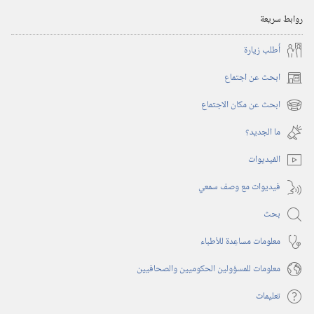
روابط سريعة
أُطلب زيارة
ابحث عن اجتماع
(يفتح
نافذة
ابحث عن مكان الاجتماع
(يفتح
جديدة)
نافذة
ما الجديد؟‏
جديدة)
الفيديوات
فيديوات مع وصف سمعي
بحث
معلومات مساعِدة للأطباء
معلومات للمسؤولين الحكوميين والصحافيين
تعليمات