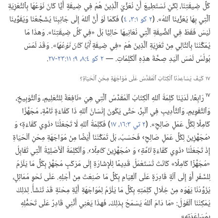
كُلِّ ضِيقَتِنَا،‏ لِكَيْ نَسْتَطِيعَ أَنْ نُعَزِّيَ ٱلَّذِينَ هُمْ فِي ضِيقَةٍ أَيًّا كَانَ نَوْعُهَا بِٱلتَّعْزِيَةِ
ٱلَّتِي بِهَا يُعَزِّينَا ٱللهُ».‏ (‏
٢ كو ١:‏٣،‏ ٤
‏)‏ فَكَمَا لَوْ أَنَّ ٱللهَ إِلَى جَانِبِنَا يُشَجِّعُنَا وَيُقَوِّينَا
لَيْسَ فَقَطْ فِي ٱلضِّيقَةِ ٱلَّتِي نُعَانِيهَا حَالِيًّا بَلْ «فِي
كُلِّ
ضِيقَتِنَا».‏ وَهذَا مَا
يُمَكِّنُنَا بِٱلتَّالِي مِنْ تَعْزِيَةِ ٱلَّذِينَ هُمْ «فِي ضِيقَةٍ
أَيًّا كَانَ نَوْعُهَا».‏
وَقَدْ لَمَسَ
بُولُسُ لَمْسَ ٱلْيَدِ صِحَّةَ هذِهِ ٱلْكَلِمَاتِ.‏ —‏
٢ كو ٤:‏٨،‏ ٩؛‏
١١:‏٢٣-‏٢٧
‏.‏
١٧ كَيْفَ يُسَاعِدُنَا ٱلْكِتَابُ ٱلْمُقَدَّسُ عَلَى مُوَاجَهَةِ مِحَنِ ٱلْحَيَاةِ؟‏
١٧
رَابِعًا،‏ لَدَيْنَا كَلِمَةُ ٱللهِ ٱلْكِتَابُ ٱلْمُقَدَّسُ ٱلَّتِي هِيَ «نَافِعَةٌ لِلتَّعْلِيمِ،‏ وَٱلتَّوْبِيخِ،‏
وَٱلتَّقْوِيمِ،‏ وَٱلتَّأْدِيبِ فِي ٱلْبِرِّ،‏ حَتَّى يَكُونَ إِنْسَانُ ٱللهِ ذَا كَفَاءَةٍ تَامَّةٍ،‏ مُجَهَّزًا
كَامِلًا لِكُلِّ عَمَلٍ صَالِحٍ».‏ (‏
٢ تي ٣:‏١٦،‏ ١٧
‏)‏ فَكَلِمَةُ ٱللهِ لَا تَجْعَلُنَا ‹ذَوِي كَفَاءَةٍ› وَ
‹مُجَهَّزِينَ لِكُلِّ عَمَلٍ صَالِحٍ› فَحَسْبُ،‏ بَلْ تُمَكِّنُنَا أَيْضًا مِنْ مُوَاجَهَةِ مِحَنِ ٱلْحَيَاةِ
إِذْ تَجْعَلُنَا ‹ذَوِي كَفَاءَةٍ
تَامَّةٍ›
وَ ‹مُجَهَّزِينَ
كَامِلًا›.‏
وَٱلْكَلِمَةُ ٱلْأَصْلِيَّةُ ٱلَّتِي تُقَابِلُ
«مُجَهَّزًا كَامِلًا» كَانَتْ تُسْتَعْمَلُ قَدِيمًا لِلْإِشَارَةِ إِلَى مَرْكَبٍ مُجَهَّزٍ بِكُلِّ مَا يَلْزَمُ
لِلسَّفَرِ أَوْ إِلَى آلَةٍ قَادِرَةٍ عَلَى ٱلْقِيَامِ بِكُلِّ مَا صُنِعَتْ مِنْ أَجْلِهِ.‏ عَلَى نَحْوٍ مُمَاثِلٍ،‏
يُزَوِّدُنَا يَهْوَه مِنْ خِلَالِ كَلِمَتِهِ بِكُلِّ مَا يَلْزَمُ لِمُوَاجَهَةِ أَيَّةِ مِحْنَةٍ قَدْ تَنْشَأُ.‏ لِذلِكَ
يُمْكِنُنَا ٱلْقَوْلُ:‏ «مَا دَامَ ٱللهُ يَسْمَحُ بِذلِكَ،‏ فَهذَا يَعْنِي أَنَّنِي قَادِرٌ عَلَى تَحَمُّلِهِ
بِمُسَاعَدَتِهِ».‏