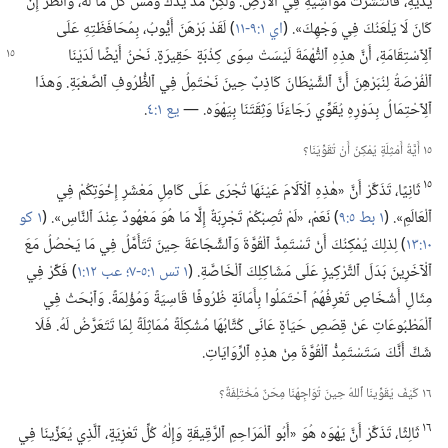
يَدَيْهِ،‏ فَٱنْتَشَرَتْ مَوَاشِيهِ فِي ٱلْأَرْضِ.‏ وَلٰكِنْ مُدَّ يَدَكَ وَمَسَّ كُلَّ مَا لَهُ،‏ وَٱنْظُرْ إِنْ
كَانَ لَا يَلْعَنُكَ فِي وَجْهِكَ».‏ (‏
اي ١:‏٩-‏١١
‏)‏ لَقَدْ بَرْهَنَ أَيُّوبُ،‏ بِمُحَافَظَتِهِ عَلَى
ٱلِٱسْتِقَامَةِ،‏ أَنَّ
هذِهِ ٱلتُّهْمَةَ لَيْسَتْ سِوَى كِذْبَةٍ حَقِيرَةٍ.‏ نَحْنُ أَيْضًا لَدَيْنَا
ٱلْفُرْصَةُ لِنُبَرْهِنَ أَنَّ ٱلشَّيْطَانَ كَاذِبٌ حِينَ نَحْتَمِلُ فِي ٱلظُّرُوفِ ٱلصَّعْبَةِ.‏ وَهذَا
ٱلِٱحْتِمَالُ بِدَوْرِهِ يُقَوِّي رَجَاءَنَا وَثِقَتَنَا بِيَهْوَه.‏ —‏
يع ١:‏٤
‏.‏
١٥ أَيَّةُ أَمْثِلَةٍ يُمْكِنُ أَنْ تُقَوِّيَنَا؟‏
١٥
ثَانِيًا،‏ تَذَكَّرْ أَنَّ «هٰذِهِ ٱلْآلَامَ عَيْنَهَا تُجْرَى عَلَى كَامِلِ مَعْشَرِ إِخْوَتِكُمْ فِي
ٱلْعَالَمِ».‏ (‏
١ بط ٥:‏٩
‏)‏ نَعَمْ،‏ «لَمْ تُصِبْكُمْ تَجْرِبَةٌ إِلَّا مَا هُوَ مَعْهُودٌ عِنْدَ ٱلنَّاسِ».‏ (‏
١ كو
١٠:‏١٣
‏)‏ لِذلِكَ يُمْكِنُكَ أَنْ تَسْتَمِدَّ ٱلْقُوَّةَ وَٱلشَّجَاعَةَ حِينَ تَتَأَمَّلُ فِي مَا يَحْصُلُ مَعَ
ٱلْآخَرِينَ بَدَلَ ٱلتَّرْكِيزِ عَلَى مَشَاكِلِكَ ٱلْخَاصَّةِ.‏ (‏
١ تس ١:‏٥-‏٧؛‏
عب ١٢:‏١
‏)‏ فَكِّرْ فِي
مِثَالِ أَشْخَاصٍ تَعْرِفُهُمُ ٱحْتَمَلُوا بِأَمَانَةٍ ظُرُوفًا قَاسِيَةً وَمُؤْلِمَةً.‏ وَٱبْحَثْ فِي
ٱلْمَطْبُوعَاتِ عَنْ قِصَصِ حَيَاةٍ عَانَى كُتَّابُهَا مُشْكِلَةً مُمَاثِلَةً لِمَا تَتَعَرَّضُ لَهُ.‏ فَلَا
شَكَّ أَنَّكَ سَتَسْتَمِدُّ ٱلْقُوَّةَ مِنْ هذِهِ ٱلرِّوَايَاتِ.‏
١٦ كَيْفَ يُقَوِّينَا ٱللهُ حِينَ تُوَاجِهُنَا مِحَنٌ مُخْتَلِفَةٌ؟‏
١٦
ثَالِثًا،‏ تَذَكَّرْ أَنَّ يَهْوَه هُوَ «أَبُو ٱلْمَرَاحِمِ ٱلرَّقِيقَةِ وَإِلٰهُ كُلِّ تَعْزِيَةٍ،‏ ٱلَّذِي يُعَزِّينَا فِي