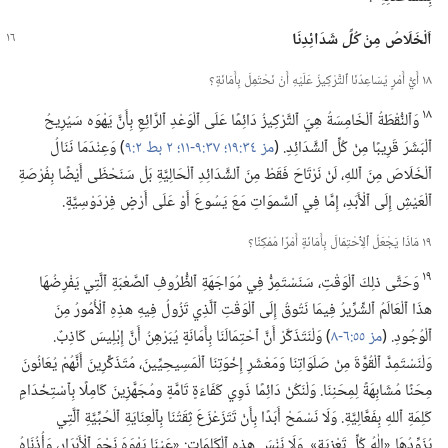
اَلْخَلَاصُ مِنْ
كُلِّ
شَدَائِدِنَا
١٨ أَيُّ أَمْرٍ يُسَاعِدُنَا ٱلتَّرْكِيزُ عَلَيْهِ أَنْ نَحْتَمِلَ بِأَمَانَةٍ؟‏
١٨
وَٱلنُّقْطَةُ ٱلْخَامِسَةُ هِيَ ٱلتَّرْكِيزُ دَائِمًا عَلَى ٱلْوَعْدِ ٱلرَّائِعِ بِأَنَّ يَهْوَه سَيُرِيحُ
ٱلْبَشَرَ قَرِيبًا مِنْ كُلِّ ٱلشَّدَائِدِ.‏ (‏
مز ٣٤:‏١٩؛‏
٣٧:‏٩-‏١١؛‏
٢ بط ٢:‏٩
‏)‏ وَعِنْدَمَا نَنَالُ
ٱلْخَلَاصَ مِنَ ٱللهِ،‏ لَنْ نَرْتَاحَ فَقَطْ مِنَ ٱلشَّدَائِدِ ٱلْحَالِيَّةِ بَلْ سَنَحْظَى أَيْضًا بِفُرْصَةِ
ٱلْعَيْشِ إِلَى ٱلْأَبَدِ،‏ إِمَّا فِي ٱلسَّموَاتِ مَعَ يَسُوعَ أَوْ عَلَى أَرْضٍ فِرْدَوْسِيَّةٍ.‏
١٩ مَاذَا يَجْعَلُ ٱلِٱحْتِمَالَ بِأَمَانَةٍ أَمْرًا مُمْكِنًا؟‏
١٩
وَحَتَّى ذلِكَ ٱلْوَقْتِ،‏ سَنَسْتَمِرُّ فِي مُوَاجَهَةِ ٱلظُّرُوفِ ٱلصَّعْبَةِ ٱلَّتِي يَفْرِضُهَا
هذَا ٱلْعَالَمُ ٱلشِّرِّيرُ فِيمَا نَتُوقُ إِلَى ٱلْوَقْتِ ٱلَّذِي تَزُولُ فِيهِ هذِهِ ٱلْأُمُورُ مِنَ
ٱلْوُجُودِ.‏ (‏
مز ٥٥:‏٦-‏٨
‏)‏ وَلْنَتَذَكَّرْ أَنَّ ٱحْتِمَالَنَا بِأَمَانَةٍ يُبَرْهِنُ أَنَّ إِبْلِيسَ كَاذِبٌ.‏
وَلْنَسْتَمِدَّ ٱلْقُوَّةَ مِنْ صَلَوَاتِنَا وَمَعْشَرِ إِخْوَتِنَا ٱلْمَسِيحِيِّينَ،‏ مُتَذَكِّرِينَ أَنَّهُمْ يُعَانُونَ
مِحَنًا مُشَابِهَةً لِمِحَنِنَا.‏ وَلْنَكُنْ دَائِمًا ذَوِي كَفَاءَةٍ تَامَّةٍ ومُجَهَّزِينَ كَامِلًا بِٱسْتِخْدَامِ
كَلِمَةِ ٱللهِ بِفَعَّالِيَّةِ.‏ وَلَا نَسْمَحْ أَبَدًا بِأَنْ تَتَزَعْزَعَ ثِقَتُنَا بِٱلْعِنَايَةِ ٱلْحُبِّيَّةِ ٱلَّتِي
يُزَوِّدُهَا «إِلٰهُ كُلِّ تَعْزِيَةٍ».‏ وَلَا نَنْسَ هذِهِ ٱلْكَلِمَاتِ:‏ «عَيْنَا يَهْوَهَ نَحْوَ ٱلْأَبْرَارِ،‏ وَأُذُنَاهُ