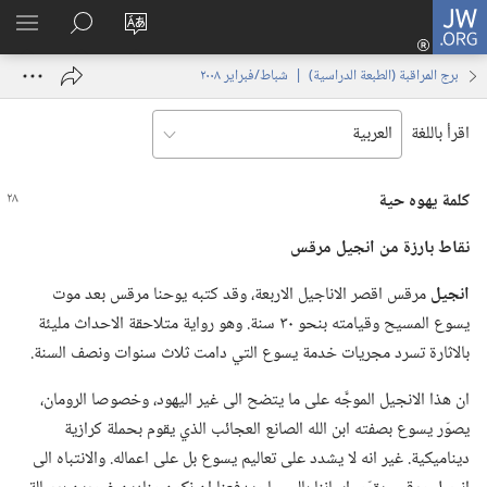
JW.ORG
تسجيل
تغيير
البحث
اظهر
الدخول
لغة
في
القائم
(يفتح
برج المراقبة (‏الطبعة الدراسية)‏ | ‏‎شباط/فبراير‏ ‏‎٢٠٠٨‏
الموقع
JW.‎ORG
نافذة
جديدة)
اقرأ باللغة
كلمة يهوه حية
نقاط بارزة من انجيل
مرقس
انجيل
مرقس اقصر الاناجيل الاربعة،‏ وقد كتبه يوحنا مرقس بعد موت
يسوع المسيح وقيامته بنحو ٣٠ سنة.‏ وهو رواية متلاحقة الاحداث مليئة
بالاثارة تسرد مجريات خدمة يسوع التي دامت ثلاث سنوات ونصف السنة.‏
ان هذا الانجيل الموجَّه على ما يتضح الى غير اليهود،‏ وخصوصا الرومان،‏
يصوّر يسوع بصفته ابن الله الصانع العجائب الذي يقوم بحملة كرازية
ديناميكية.‏ غير انه لا يشدد على تعاليم يسوع بل على اعماله.‏ والانتباه الى