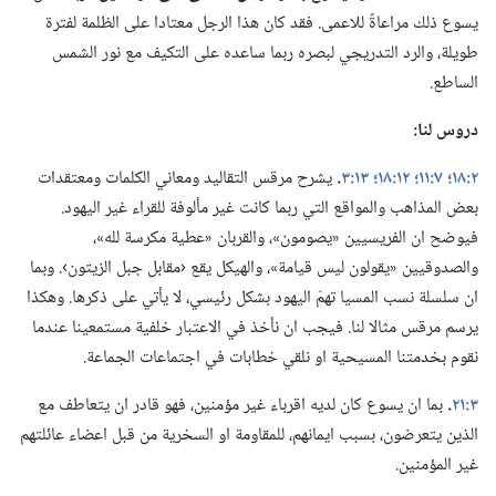
يسوع ذلك مراعاةً للاعمى.‏ فقد كان هذا الرجل معتادا على الظلمة لفترة
طويلة،‏ والرد التدريجي لبصره ربما ساعده على التكيف مع نور الشمس
الساطع.‏
دروس لنا:‏
٢:‏١٨؛‏
٧:‏١١؛‏
١٢:‏١٨؛‏
١٣:‏٣
‏.‏
يشرح مرقس التقاليد ومعاني الكلمات ومعتقدات
بعض المذاهب والمواقع التي ربما كانت غير مألوفة للقراء غير اليهود.‏
فيوضح ان الفريسيين «يصومون»،‏ والقربان «عطية مكرسة لله»،‏
والصدوقيين «يقولون ليس قيامة»،‏ والهيكل يقع ‹مقابل جبل الزيتون›.‏ وبما
ان سلسلة نسب المسيا تهمّ اليهود بشكل رئيسي،‏ لا يأتي على ذكرها.‏ وهكذا
يرسم مرقس مثالا لنا.‏ فيجب ان نأخذ في الاعتبار خلفية مستمعينا عندما
نقوم بخدمتنا المسيحية او نلقي خطابات في اجتماعات الجماعة.‏
٣:‏٢١
‏.‏
بما ان يسوع كان لديه اقرباء غير مؤمنين،‏ فهو قادر ان يتعاطف مع
الذين يتعرضون،‏ بسبب ايمانهم،‏ للمقاومة او السخرية من قبل اعضاء عائلتهم
غير المؤمنين.‏