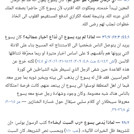
١:‏١٥
‏—‏
اي
‏‹زمان معيّن›
هو
الذي تمّ؟‏
كان يسوع يقول انه قد تمّ الزمان
المعيّن ليبدأ خدمته.‏ وملكوت الله اقترب لأن يسوع كان حاضرا بصفته الملك
الذي عيّنه الله.‏ ونتيجة لعمله الكرازي اندفع المستقيمو القلوب الى اتخاذ
خطوات تجلب لهم رضى الله.‏
١:‏٤٤؛‏
٣:‏١٢؛‏
٧:‏٣٦
‏—‏ لماذا لم يرد يسوع ان تُذاع اخبار عجائبه؟‏
كان يسوع
يريد ان يتوصل الناس شخصيا الى الاستنتاج انه المسيح بناء على الادلة
التي يرونها هم بأنفسهم،‏ لا على اساس اخبار مثيرة او ربما محرَّفة تتناقلها
الالسن.‏ (‏
اش ٤٢:‏١-‏٤؛‏
مت ٨:‏٤؛‏
٩:‏٣٠؛‏
١٢:‏١٥-‏٢١؛‏
١٦:‏٢٠؛‏
لو ٥:‏١٤
‏)‏ لكنه خرج عن
هذه القاعدة حين شفى الرجل الذي تسيطر عليه الشياطين في كورة
الجراسيين.‏ فقد قال له يسوع ان يذهب الى بيته ويخبر ذويه بما جرى معه.‏
فبما ان اهل المنطقة توسلوا الى يسوع ان يبتعد عنهم،‏ كانت فرصة احتكاكه
بالناس هناك شبه معدومة.‏ وكان وجود وشهادة رجل صنع معه يسوع
معروفا سيبطلان اي كلام سلبي سيُقال حول خسارة الخنازير.‏ —‏
مر ٥:‏١-‏٢٠؛‏
لو ٨:‏٢٦-‏٣٩
‏.‏
٢:‏٢٨
‏—‏ لماذا يُدعى يسوع «رب السبت ايضا»؟‏
كتب الرسول بولس:‏ «إن
للشريعة ظل الخيرات الآتية».‏ (‏
عب ١٠:‏١
‏)‏ وبحسب نص الشريعة،‏ كان السبت