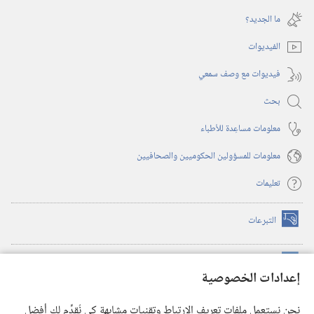
جديدة)
نافذة
ما الجديد؟‏
جديدة)
الفيديوات
فيديوات مع وصف سمعي
بحث
معلومات مساعِدة للأطباء
معلومات للمسؤولين الحكوميين والصحافيين
تعليمات
التبرعات
(يفتح
نافذة
جديدة)
مكتبة برج المراقبة الالكترونية
™
(يفتح
إعدادات الخصوصية
نافذة
JW Hub
جديدة)
(يفتح
نحن نستعمل ملفات تعريف الارتباط وتقنيات مشابهة كي نُقدِّم لك أفضل