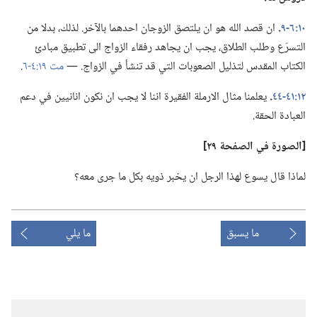
١٠:‏٦-‏٩
‏.‏
ان قصد الله هو ان يلتصق الزوجان احدهما بالآخر.‏ لذلك،‏ بدلا من
التسرّع وطلب الطلاق،‏ يجب ان يجاهد رفقاء الزواج الى تطبيق مبادئ
الكتاب المقدس لتذليل الصعوبات التي قد تنشأ في الزواج.‏ —‏
مت ١٩:‏٤-‏٦
‏.‏
١٢:‏٤١-‏٤٤
‏.‏
يعلمنا مثال الارملة الفقيرة اننا لا يجب ان نكون انانيين في دعم
العبادة الحقة.‏
‏[الصورة
في
الصفحة ٢٩]‏
لماذا قال يسوع لهذا الرجل ان يخبر ذويه بكل ما جرى معه؟‏
ما يسبق
ما يلي