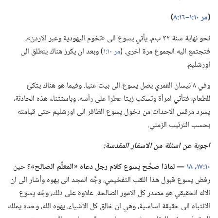
‏(‏
مر ١٠:‏١–‏١٦:‏٨
‏)‏
نحو نهاية سنة ٣٢ ب‌م،‏ يأتي يسوع الى «تخوم اليهودية وعبر الاردن»،‏
فتجتمع اليه الجموع مرة اخرى.‏ (‏
مر ١٠:‏١
‏)‏ وبعد ان يكرز هناك ينطلق الى
اورشليم.‏
وفي ٨ نيسان القمري يصل يسوع الى بيت عنيا.‏ وفيما هو هناك يتكئ
للطعام،‏ فتأتي امرأة وتسكب زيتا عطرا على رأسه.‏ وباستثناء هذه الحادثة،‏
يسرد مرقس الاحداث من دخول يسوع الظافر الى اورشليم حتى قيامته
بحسب الترتيب الزمني.‏
اجوبة عن اسئلة من الاسفار المقدسة:‏
١٠:‏١٧،‏ ١٨
‏—‏ لماذا صحَّح يسوع كلام رجل دعاه «المعلِّم الصالح»؟‏
حين
رفض يسوع قبول هذا اللقب التفخيمي،‏ وجَّه المجد الى يهوه وأشار الى ان
الاله الحقيقي هو مصدر كل الامور الصالحة.‏ علاوة على ذلك،‏ وجّه يسوع
الانتباه الى حقيقة اساسية،‏ وهي ان خالق كل الاشياء،‏ يهوه الله،‏ وحده يملك