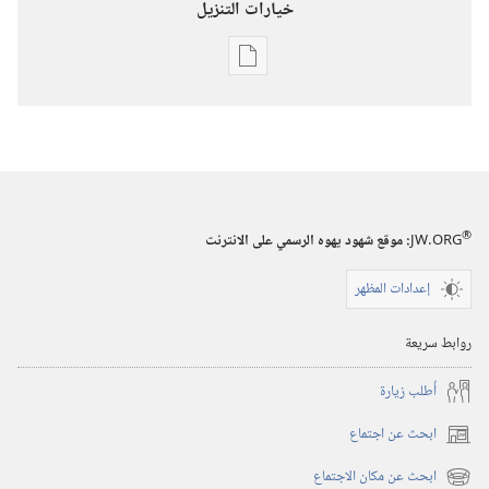
خيارات التنزيل
خيارات
تنزيل
الاصدارات
برج
المراقبة
(‏الطبعة
®
JW.ORG
:‏ موقع شهود يهوه الرسمي على الانترنت
الدراسية)‏
‏‎شباط/
إعدادات المظهر
فبراير‏
روابط سريعة
أُطلب زيارة
ابحث عن اجتماع
(يفتح
نافذة
ابحث عن مكان الاجتماع
(يفتح