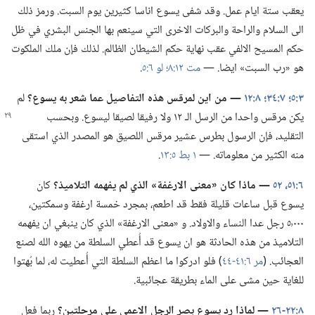
يعقب ستة ايام عمل.‏ وقد شفى يسوع اناسا كثيرين يوم السبت.‏ ورمز ذلك
الى السلام والراحة والبركات الاخرى التي سينعم بها الجنس البشري في ظل
حكم المسيح الالفي عقب نهاية حكم الشيطان الظالم.‏ لذلك فإن ملك الملكوت
هو «رب السبت» ايضا.‏ —‏
مت ١٢:‏٨؛‏
لو ٦:‏٥
‏.‏
٣:‏٥؛‏
٧:‏٣٤؛‏
٨:‏١٢
‏—‏ من اين لمرقس هذه التفاصيل عما شعر به يسوع؟‏
لم
يكن مرقس واحدا
من الرسل الـ‍ ١٢ ولا رفيقا لصيقا ليسوع.‏ وبحسب
التقليد،‏ فإن الرسول بطرس عشير مرقس اللصيق هو المصدر الذي استقى
منه الكثير من معلوماته.‏ —‏
١ بط ٥:‏١٣
‏.‏
٦:‏٥١،‏ ٥٢
‏—‏ ماذا كان «معنى الارغفة» الذي لم يفهمه التلاميذ؟‏
كان
يسوع قبل ساعات قليلة فقط قد اطعم،‏ بمجرد خمسة ارغفة وسمكتين،‏
٥٬٠٠٠ رجل عدا النساء والاولاد.‏ و «معنى الارغفة» الذي كان ينبغي ان يفهمه
التلاميذ من هذه الحادثة هو ان يسوع قد أُعطي السلطة من يهوه الله لصنع
العجائب.‏ (‏
مر ٦:‏٤١-‏٤٤
‏)‏ فلو ادركوا ما اعظم السلطة التي أُعطيت له،‏ لما بُهتوا
للغاية حين مشى على الماء بطريقة عجائبية.‏
٨:‏٢٢-‏٢٦
‏—‏ لماذا رد يسوع بصر الرجل الاعمى على مرحلتين؟‏
ربما فعل