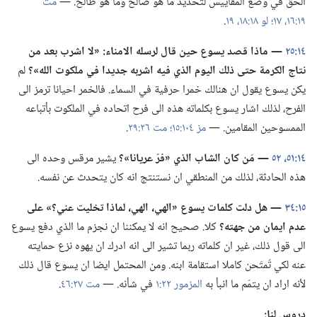
الحق في وضع المقاييس لتحديد ما هو صالح وما هو طالح.‏ —‏
مت
١٩:‏١٦،‏ ١٧؛‏
لو ١٨:‏١٨،‏ ١٩
‏.‏
١٤:‏٢٥
‏—‏ ماذا قصد يسوع حين قال لرسله الامناء:‏ «‏
لا
اشرب بعد من
نتاج الكرمة حتى ذلك اليوم الذي فيه اشربه جديدا
في
ملكوت الله»؟‏
لم
يكن يسوع يقول ان هنالك خمرا حرفية في السماء.‏ فالخمر احيانا ترمز الى
الفرح،‏ لذلك اشار يسوع بكلماته هذه الى فرح اتحاده في الملكوت بأتباعه
الممسوحين المقامين.‏ —‏
مز ١٠٤:‏١٥؛‏
مت ٢٦:‏٢٩
‏.‏
١٤:‏٥١،‏ ٥٢
‏—‏ مَن كان الشاب الذي «فرّ عريانا»؟‏
يشير مرقس وحده الى
هذه الحادثة،‏ لذلك من المنطقي ان نستنتج انه كان يتحدث عن نفسه.‏
١٥:‏٣٤
‏—‏ هل دلت كلمات يسوع «الهي،‏ الهي،‏ لماذا تخليت عني؟‏» على
عدم ايمان من جهته؟‏
كلا.‏ صحيح انه لا يمكننا ان نجزم ما الذي دفع يسوع
الى قول ذلك،‏ غير ان كلماته ربما تشير الى انه ادرك ان يهوه نزع حمايته
عنه لكي تُمتَحن كاملا استقامة ابنه.‏ ومن المحتمل ايضا ان يسوع قال ذلك
لأنه اراد ان يتمّم ما انبأ به
المزمور ٢٢:‏١
في شأنه.‏ —‏
مت ٢٧:‏٤٦
‏.‏
دروس لنا:‏