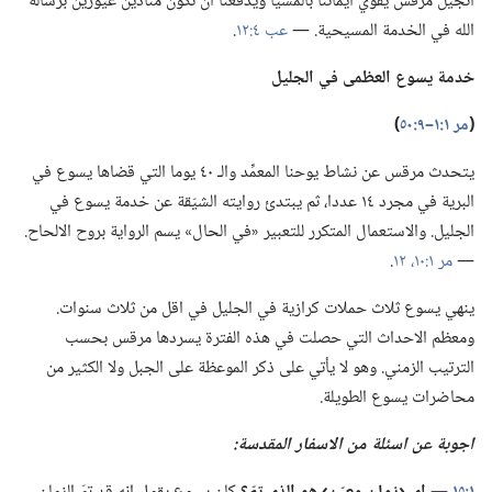
انجيل مرقس يقوّي ايماننا بالمسيا ويدفعنا ان نكون منادين غيورين برسالة
الله في الخدمة المسيحية.‏ —‏
عب ٤:‏١٢
‏.‏
خدمة يسوع العظمى
في
الجليل
‏(‏
مر ١:‏١–‏٩:‏٥٠
‏)‏
يتحدث مرقس عن نشاط يوحنا المعمِّد والـ‍ ٤٠ يوما التي قضاها يسوع في
البرية في مجرد ١٤ عددا،‏ ثم يبتدئ روايته الشيّقة عن خدمة يسوع في
الجليل.‏ والاستعمال المتكرر للتعبير «في الحال» يسم الرواية بروح الالحاح.‏
—‏
مر ١:‏١٠،‏
١٢
‏.‏
ينهي يسوع ثلاث حملات كرازية في الجليل في اقل من ثلاث سنوات.‏
ومعظم الاحداث التي حصلت في هذه الفترة يسردها مرقس بحسب
الترتيب الزمني.‏ وهو لا يأتي على ذكر الموعظة على الجبل ولا الكثير من
محاضرات يسوع الطويلة.‏
اجوبة عن اسئلة من الاسفار المقدسة:‏