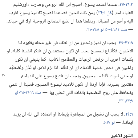
٣:‏٣١-‏٣٥
‏.‏
عندما اعتمد يسوع،‏ اصبح ابن الله الروحي وصارت «اورشليم
العليا» امه.‏ (‏
غل ٤:‏٢٦
‏)‏ ومن ذلك الحين فصاعدا اصبح تلاميذ يسوع اقرب
اليه وأحم من انسبائه.‏ ويعلمنا هذا ان نضع المصالح الروحية اولا في حياتنا.‏
—‏
مت ١٢:‏٤٦-‏٥٠؛‏
لو ٨:‏١٩-‏٢١
‏.‏
٨:‏٣٢-‏٣٤
‏.‏
يجب ان نميز ونحترز من اي لطف في غير محله يظهره لنا
الآخرون.‏ فكأتباع للمسيح يجب ان نكون مستعدين ان ‹ننكر انفسنا كليا›،‏ او
بكلمات اخرى،‏ ان نرفض الرغبات والمطامح الانانية.‏ كما ينبغي ان نكون
راغبين في ‹حمل خشبة آلامنا›،‏ اي ان نتألم،‏ اذا لزم الامر،‏ او نُذَلّ ونُضطهَد
او حتى نموت لأننا مسيحيون.‏ ويجب ان ‹نتبع يسوع على الدوام›،‏
مقتدين بسيرته.‏ فإذا اردنا ان نكون تلاميذ ليسوع المسيح،‏ فعلينا ان ننمي
ونحافظ على روح التضحية بالذات التي تحلّى بها.‏ —‏
مت ١٦:‏٢١-‏٢٥؛‏
لو
٩:‏٢٢،‏ ٢٣
‏.‏
٩:‏٢٤
‏.‏
لا يجب ان نخجل من المجاهرة بإيماننا او الصلاة الى الله ان يزيد
ايماننا.‏ —‏
لو ١٧:‏٥
‏.‏
الشهر الاخير