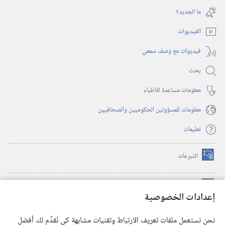
جديدة)
نافذة
ما الجديد؟‏
جديدة)
الفيديوات
فيديوات مع وصف سمعي
بحث
معلومات مساعِدة للأطباء
معلومات للمسؤولين الحكوميين والصحافيين
تعليمات
التبرعات
(يفتح
نافذة
جديدة)
مكتبة برج المراقبة الالكترونية
™
(يفتح
إعدادات الخصوصية
نافذة
JW Hub
جديدة)
(يفتح
نحن نستعمل ملفات تعريف الارتباط وتقنيات مشابهة كي نُقدِّم لك أفضل