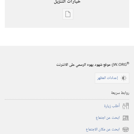
خيارات التنزيل
خيارات
تنزيل
الاصدارات
برج
المراقبة
(‏الطبعة
®
JW.ORG
:‏ موقع شهود يهوه الرسمي على الانترنت
الدراسية)‏
‏‎١٥‏ ‏‎تشرين١/
إعدادات المظهر
أكتوبر‏
‎٢٠٠٧
روابط سريعة
أُطلب زيارة
ابحث عن اجتماع
(يفتح
نافذة
ابحث عن مكان الاجتماع
(يفتح