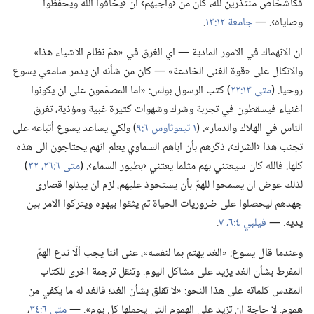
فكأشخاص منتذرين لله،‏ كان من ‹واجبهم› ان ‹يخافوا الله ويحفظوا
وصاياه›.‏ —‏
جامعة ١٢:‏١٣
‏.‏
ان الانهماك في الامور المادية —‏ اي الغرق في «همّ نظام الاشياء هذا»
والاتكال على «قوة الغنى الخادعة» —‏ كان من شأنه ان يدمر سامعي يسوع
روحيا.‏ (‏
متى ١٣:‏٢٢
‏)‏ كتب الرسول بولس:‏ «اما المصمّمون على ان يكونوا
اغنياء فيسقطون في تجربة وشرك وشهوات كثيرة غبية ومؤذية،‏ تغرق
الناس في الهلاك والدمار».‏ (‏
١ تيموثاوس ٦:‏٩
‏)‏ ولكي يساعد يسوع أتباعه على
تجنب هذا ‹الشرك›،‏ ذكّرهم بأن اباهم السماوي يعلم انهم يحتاجون الى هذه
كلها.‏ فالله كان سيعتني بهم مثلما يعتني ‹بطيور السماء›.‏ (‏
متى ٦:‏٢٦،‏
٣٢
‏)‏
لذلك عوض ان يسمحوا للهمّ بأن يستحوذ عليهم،‏ لزم ان يبذلوا قصارى
جهدهم ليحصلوا على ضروريات الحياة ثم يثقوا بيهوه ويتركوا الامر بين
يديه.‏ —‏
فيلبي ٤:‏٦،‏ ٧
‏.‏
وعندما قال يسوع:‏ «الغد يهتم بما لنفسه»،‏ عنى اننا يجب ألّا ندع الهمّ
المفرط بشأن الغد يزيد على مشاكل اليوم.‏ وتنقل ترجمة اخرى للكتاب
المقدس كلماته على هذا النحو:‏ «لا تقلق بشأن الغد؛‏ فالغد له ما يكفي من
هموم.‏ لا حاجة ان تزيد على الهموم التي يحملها كل يوم».‏ —‏
متى ٦:‏٣٤
‏،‏