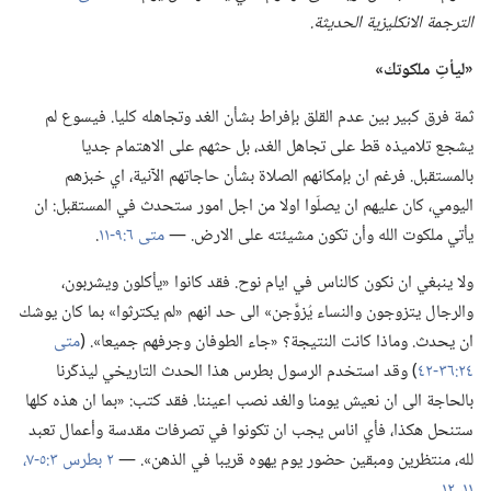
الترجمة الانكليزية الحديثة.‏
‏«ليأتِ ملكوتك»‏
ثمة فرق كبير بين عدم القلق بإفراط بشأن الغد وتجاهله كليا.‏ فيسوع لم
يشجع تلاميذه قط على تجاهل الغد،‏ بل حثهم على الاهتمام جديا
بالمستقبل.‏ فرغم ان بإمكانهم الصلاة بشأن حاجاتهم الآنية،‏ اي خبزهم
اليومي،‏ كان عليهم ان يصلّوا اولا من اجل امور ستحدث في المستقبل:‏ ان
يأتي ملكوت الله وأن تكون مشيئته على الارض.‏ —‏
متى ٦:‏٩-‏١١
‏.‏
ولا ينبغي ان نكون كالناس في ايام نوح.‏ فقد كانوا «يأكلون ويشربون،‏
والرجال يتزوجون والنساء يُزوَّجن» الى حد انهم «لم يكترثوا» بما كان يوشك
ان يحدث.‏ وماذا كانت النتيجة؟‏ «جاء الطوفان وجرفهم جميعا».‏ (‏
متى
٢٤:‏٣٦-‏٤٢
‏)‏ وقد استخدم الرسول بطرس هذا الحدث التاريخي ليذكّرنا
بالحاجة الى ان نعيش يومنا والغد نصب اعيننا.‏ فقد كتب:‏ «بما ان هذه كلها
ستنحل هكذا،‏ فأي اناس يجب ان تكونوا في تصرفات مقدسة وأعمال تعبد
لله،‏ منتظرين ومبقين حضور يوم يهوه قريبا في الذهن».‏ —‏
٢ بطرس ٣:‏٥-‏٧،‏
١١،‏ ١٢
‏.‏