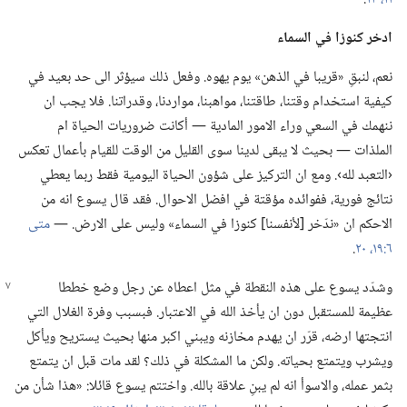
ادخر كنوزا
في
السماء
نعم،‏ لنبقِ «قريبا في الذهن» يوم يهوه.‏ وفعل ذلك سيؤثر الى حد بعيد في
كيفية استخدام وقتنا،‏ طاقتنا،‏ مواهبنا،‏ مواردنا،‏ وقدراتنا.‏ فلا يجب ان
ننهمك في السعي وراء الامور المادية —‏ أكانت ضروريات الحياة ام
الملذات —‏ بحيث لا يبقى لدينا سوى القليل من الوقت للقيام بأعمال تعكس
‹التعبد لله›.‏ ومع ان التركيز على شؤون الحياة اليومية فقط ربما يعطي
نتائج فورية،‏ ففوائده مؤقتة في افضل الاحوال.‏ فقد قال يسوع انه من
الاحكم ان «ندّخر [لأنفسنا] كنوزا في السماء» وليس على الارض.‏ —‏
متى
٦:‏١٩،‏ ٢٠
‏.‏
وشدّد يسوع على هذه النقطة في مثل اعطاه عن رجل وضع خططا
عظيمة للمستقبل دون ان يأخذ الله في الاعتبار.‏ فبسبب وفرة الغلال التي
انتجتها ارضه،‏ قرّر ان يهدم مخازنه ويبني اكبر منها بحيث يستريح ويأكل
ويشرب ويتمتع بحياته.‏ ولكن ما المشكلة في ذلك؟‏ لقد مات قبل ان يتمتع
بثمر عمله،‏ والاسوأ انه لم يبنِ علاقة بالله.‏ واختتم يسوع قائلا:‏ «هذا شأن من