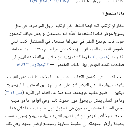
يكنز لنفسه وليس هو غنيا لله».‏ —‏
لوقا ١٢:‏١٥-‏٢١؛‏
امثال ١٩:‏٢١
‏.‏
ماذا ستفعل؟‏
حذارِ ان ترتكب انت ايضا الخطأ الذي ارتكبه الرجل الموصوف في مثل
يسوع!‏ عوض ذلك،‏ اكتشف ما أعدَّه الله للمستقبل،‏ واجعل حياتك تتمحور
حوله.‏ فالله لم يدع البشر في جهل لما سينجزه في المستقبل.‏ كتب النبي
عاموس قديما:‏ «السيد الرب يهوه لا يفعل امرا ما لم يكشف سره لخدامه
الانبياء».‏ (‏
عاموس ٣:‏٧
‏)‏ وما كشفه يهوه من خلال انبيائه تجده اليوم في
صفحات كلمته الموحى بها،‏ الكتاب المقدس.‏ —‏
٢ تيموثاوس ٣:‏١٦،‏ ١٧
‏.‏
وأحد الامور التي يكشفها الكتاب المقدس هو ما يخبئه لنا المستقبل القريب
وكيف سيؤثر ذلك في الارض كلها على نطاق لم يسبق له مثيل.‏ قال يسوع:‏
«يكون .‏ .‏ .‏ ضيق عظيم لم يحدث مثله منذ بدء العالم الى الآن».‏ (‏
متى ٢٤:‏٢١
‏)‏
وما من انسان يمكن ان يحول دون حدوث ذلك.‏ وفي الواقع،‏ ما من سبب
يجعل العباد الحقيقيين يرغبون في الحؤول دون حدوثه.‏ ولماذا؟‏ لأن هذا
الحدث سيخلّص الارض من كل الشرور التي تبتليها،‏ وسيؤذن بمجيء ‹سماء
جديدة وأرض جديدة›،‏ اي حكومة سماوية ومجتمع ارضي جديد.‏ وفي ذلك