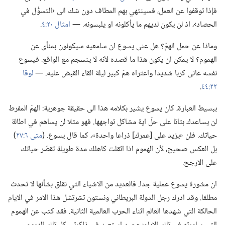
فإذا توقفوا عن العمل،‏ فسينتهي بهم المطاف دون شك الى ‹التسوُّل في
الحصاد›،‏ اذ لن يكون لديهم ما يأكلونه او يلبسونه.‏ —‏
امثال ٢٠:‏٤
‏.‏
وماذا عن حمل الهمّ؟‏ هل عنى يسوع ان سامعيه سيكونون بمنأى عن
الهموم؟‏ لا يمكن ان يكون هذا ما قصده لأنه لا ينسجم مع الواقع.‏ فيسوع
نفسه عانى كربا شديدا واعتراه همّ كبير ليلة القاء القبض عليه.‏ —‏
لوقا
٢٢:‏٤٤
‏.‏
ببسيط العبارة،‏ كان يسوع يشير بكلامه هذا الى حقيقة جوهرية:‏ الهمّ المفرط
لن يساعدك بتاتا على حلّ اية مشاكل تواجهها.‏ فهو مثلا لن يساهم في اطالة
حياتك.‏ فلن «يزيد على [عمرك] ذراعا واحدة»،‏ كما قال يسوع.‏ (‏
متى ٦:‏٢٧
‏)‏
بل العكس صحيح،‏ لأن الهموم اذا اثقلت كاهلك مدة طويلة تقصّر حياتك
على الارجح.‏
ان مشورة يسوع عملية جدا.‏ فالعديد من الاشياء التي نقلق بشأنها لا تحدث
مطلقا.‏ وقد ادرك رجل الدولة البريطاني ونستون تشرتشل هذا الامر في الايام
الحالكة التي شهدها العالم اثناء الحرب العالمية الثانية.‏ فقد كتب عن الهموم