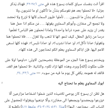
اقرأ انت بنفسك سياق كلمات يسوع هذه في
متى ٦:‏٢٥-‏٣٢
‏.‏ فهناك يُذكر
جزئيا:‏ «لا تحملوا بعد همّ نفوسكم بشأن ما تأكلون او ما تشربون،‏ ولا
اجسادكم بشأن ما تلبسون.‏ .‏ .‏ .‏ تأملوا طيور السماء،‏ لأنها لا تزرع ولا تحصد
ولا تجمع الى مخازن،‏ وأبوكم السماوي يقوتها.‏ .‏ .‏ .‏ مَن منكم اذا حمل همّا
يقدر ان يزيد على عمره ذراعا واحدة؟‏ ولماذا تحملون همّ اللباس؟‏ تعلّموا
درسا من زنابق الحقل،‏ كيف تنمو.‏ انها لا تتعب ولا تغزل.‏ .‏ .‏ .‏ فلا تحملوا همّا
وتقولوا:‏ ‹ماذا نأكل؟‏›،‏ او:‏ ‹ماذا نشرب؟‏›،‏ او:‏ ‹ماذا نلبس؟‏›.‏ فهذه كلها تسعى
الامم اليها.‏ فإن اباكم السماوي يعلم انكم تحتاجون الى هذه كلها».‏
ويختتم يسوع هذا الجزء من الموعظة بنصيحتين.‏ الاولى:‏ «داوموا اولا على
طلب ملكوت [الله] وبره،‏ وهذه كلها تزاد لكم».‏ والثانية:‏ «لا تحملوا همّ الغد،‏
فالغد له همومه.‏ يكفي كل يوم ما فيه من سوء».‏ —‏
متى ٦:‏٣٣،‏ ٣٤
‏.‏
ابوك السماوي يعلم ما تحتاج اليه
هل تظن ان يسوع كان يوصي تلاميذه الذين شملوا اشخاصا مزارعين ألّا
‹يزرعوا ويحصدوا ويجمعوا الى مخازن›،‏ وألّا ‹يتعبوا ويغزلوا› للحصول على
الثياب التي يحتاجون اليها؟‏ (‏
امثال ٢١:‏٥؛‏
٢٤:‏٣٠-‏٣٤؛‏
جامعة ١١:‏٤
‏)‏ بالطبع لا.‏