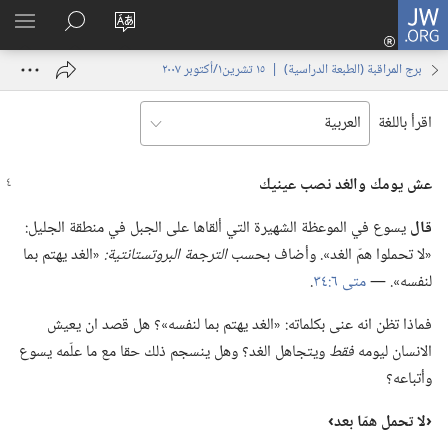
JW.ORG
تسجيل
تغيير
البحث
اظهر
الدخول
لغة
في
القائم
(يفتح
برج المراقبة (‏الطبعة الدراسية)‏ | ‏‎١٥‏ ‏‎تشرين١/أكتوبر‏ ‎٢٠٠٧
الموقع
JW.‎ORG
نافذة
جديدة)
اقرأ باللغة
عش يومك والغد نصب عينيك
قال
يسوع في الموعظة الشهيرة التي ألقاها على الجبل في منطقة الجليل:‏
«لا تحملوا همّ الغد».‏ وأضاف بحسب
الترجمة البروتستانتية:‏
‏«الغد يهتم بما
لنفسه».‏ —‏
متى ٦:‏٣٤
‏.‏
فماذا تظن انه عنى بكلماته:‏ «الغد يهتم بما لنفسه»؟‏ هل قصد ان يعيش
الانسان ليومه
فقط
ويتجاهل الغد؟‏ وهل ينسجم ذلك حقا مع ما علّمه يسوع
وأتباعه؟‏
‏‹‏
لا
تحمل همّا بعد›‏