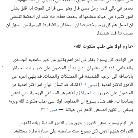
التي ساورته في تلك الايام:‏ «حين استعيد في ذاكرتي كل تلك الهموم،‏
تخطر في بالي قصة رجل مسن قال وهو على فراش الموت انه قلقَ بشأن
امور كثيرة في حياته معظمها لم يحدث قط».‏ فلا شك ان الحكمة تقتضي
ان نحمل همّ كل يوم،‏ وخصوصا ان المشاكل والضغوط اليومية من السهل ان
تسبب لنا قلقا شديدا.‏
‏‹داوم اولا على طلب ملكوت الله›‏
في الواقع،‏ كان يسوع يفكر في امر اهم بكثير من خير سامعيه الجسدي
والعاطفي.‏ فقد كان يعلم ان
القلق بشأن الحصول على ضروريات الحياة،‏
بالاضافة الى الرغبة الشديدة في الممتلكات والملذات،‏ قد يلهي المرء عن
الامور الاكثر اهمية.‏ (‏
فيلبي ١:‏١٠
‏)‏ لكنك قد تسأل:‏ ‹وأي امر اكثر اهمية من
الحصول على ضروريات الحياة؟‏›.‏ الاهم هو المساعي الروحية التي تتعلق
بعبادتنا لله.‏ فقد شدّد يسوع ان ‹المداومة اولا على طلب ملكوت الله وبره›
ينبغي ان تكون المسعى الاهم في حياتنا.‏ —‏
متى ٦:‏٣٣
‏.‏
في ايام يسوع،‏ سعى كثيرون بتوق وراء الامور المادية وبات تكديس
الثروات همّهم الاول.‏ لكنّ يسوع حث سامعيه على حيازة نظرة مختلفة.‏