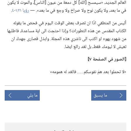
العالم الجديد،‏ «سيمسح [الله] كل دمعة من عيون [الناس]،‏ والموت لا يكون
في ما بعد،‏ ولا يكون نوح ولا صراخ ولا وجع في ما بعد».‏ —‏
رؤيا ٢١:‏١-‏٤
‏.‏
أليس من المنطقي اذًا ان تصرف بعض الوقت اليوم في فحص ما يقوله
الكتاب المقدس عن هذه التطورات؟‏ وإذا احتجت الى اية مساعدة،‏ فاطلبها
من شهود يهوه او اكتب الى ناشري هذه المجلة.‏ وابذل قصارى جهدك ان
تعيش لا ليومك فقط،‏ بل لغد رائع ايضا.‏
‏[الصور في الصفحة ٧]‏
‏«لا تحملوا بعد همّ نفوسكم .‏ .‏ .‏ فالغد له همومه»‏
ما يسبق
ما يلي