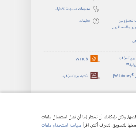
معلومات مساعِدة للأطباء
 للمسؤولين
تعليمات
يين والصحافيين
ات
برج المراقبة
JW Hub
(يفتح
رونية
™
نافذة
®
جديدة)
JW Library
مكتبة برج المراقبة
ها. ولكن بإمكانك أن تختار إما أن تقبل استعمال ملفات
تعملها للتسويق. لتعرف أكثر، اقرأ
سياسة استخدام ملفات