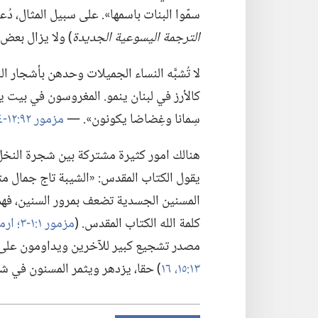
سمّوا البنات باسمها».‏ على سبيل المثال،‏ دُ
الترجمة اليسوعية الجديدة
‏)‏ ولا يزال بعض 
لا تُشبَّه النساء الجميلات وحدهن بأشجار النخ
كالأرز في لبنان ينمو.‏ المغروسون في بيت ي
سِمانا وغِضاضا يكونون».‏ —‏
مزمور ٩٢:‏١٢-‏١٤
هنالك امور كثيرة مشتركة بين شجرة النخل 
يقول الكتاب المقدس:‏ «الشيبة تاج جمال مت
المسنين الجسدية تضعف بمرور السنين،‏ فه
كلمة الله الكتاب المقدس.‏ (‏
مزمور ١:‏١-‏٣؛‏
ارميا ١٧:
مصدر تشجيع كبير للآخرين ويداومون على حم
١٣:‏١٥،‏ ١٦
‏)‏ حقا،‏ يزدهر ويثمر المسنون في 