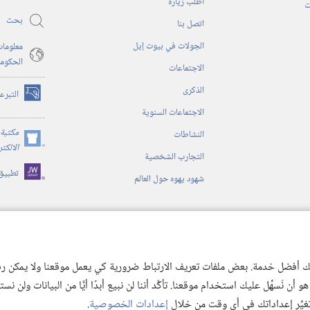
أُطلب زيارة
جديدة)
ت
بحث
اتصل بنا
الجولات في بيوت إيل
معلومات
الحكوم
الاجتماعات
الذكرى
التبرع
(يفتح
الاجتماعات السنوية
نافذة
جديدة)
مكتبة 
النشاطات
(يفتح
الالكت
التجارب الشخصية
نافذة
تطبيق
جديدة)
شهود يهوه حول العالم
ية
ن الكتاب المقدس
 لك أفضل خدمة. بعض ملفات تعريف الارتباط ضرورية كي يعمل موقعنا ولا يمكن رفض
 نُسهِّل عليك استخدام موقعنا. تأكَّد أننا لن نبيع أبدًا أيًّا من البيانات ولن نس
 تغيِّر إعداداتك في أي وقت من خلال
إعدادات الخصوصية
.