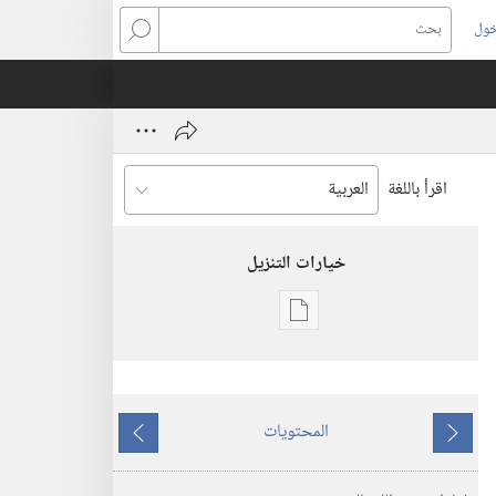
خول
بحث
اقرأ باللغة
خيارات التنزيل
خيارات
تنزيل
الاصدارات
برج
المحتويات
المراقبة
ما
ما
(‏الطبعة
يسبق
يلي