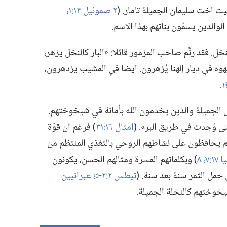
عيت اخت سليمان الجميلة تامار.‏ (‏
٢ صموئيل ١٣:‏١
‏،‏
الوالدين يسمّون بناتهم بهذا الاسم.‏
ل.‏ فقد رنَّم صاحب المزمور قائلا:‏ «البار كالنخل يزهر،‏
هوه في ديار إلهنا يُزهرون.‏ ايضا في المشيب يزدهرون،‏
‏.‏
الجميلة والذين يخدمون الله بأمانة في شيخوختهم.‏
ى وُجدت في طريق البر».‏ (‏
امثال ١٦:‏٣١
‏)‏ فرغم ان قوّة
م يحافظون على نشاطهم الروحي بالتغذي المنتظم من
‏٧،‏ ٨
‏)‏ وبكلماتهم المسرة ومثالهم الحسن،‏ يكونون
ل الثمر سنة بعد سنة.‏ (‏
تيطس ٢:‏٢-‏٥؛‏
عبرانيين
شيخوختهم كالنخلة الجميلة.‏