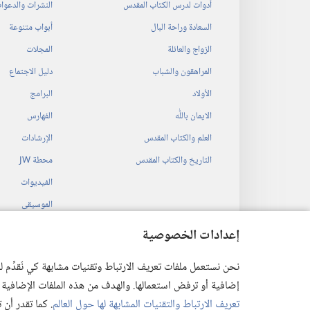
أدوات لدرس الكتاب المقدس
النشرات والدعوا
السعادة وراحة البال
أبواب متنوعة
الزواج والعائلة
المجلات
المراهقون والشباب
دليل الاجتماع
الأولاد
البرامج
الايمان باللّٰه
الفهارس
العلم والكتاب المقدس
الإرشادات
التاريخ والكتاب المقدس
محطة‏ ‏JW
الفيديوات
الموسيقى
المسرحيات السمع
إعدادات الخصوصية
قراءات مسرحية م
نحن نستعمل ملفات تعريف الارتباط وتقنيات مشابهة كي نُقدِّم
إضافية أو ترفض استعمالها. والهدف من هذه الملفات الإضافية هو أن
تعريف الارتباط والتقنيات المشابهة لها حول العالم
. كما تقدر أن