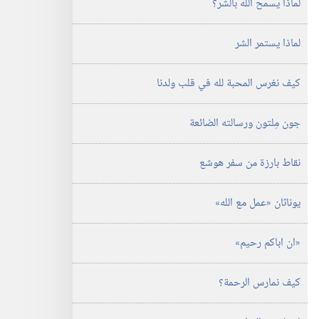
لماذا يسمح الله بالشر؟‏
الدراسية)‏
‏‎١٥‏ ‏‎أيلول/
سبتمبر‏
لماذا يستمر الشر
‎٢٠٠٧
كيف نغرس المحبة لله في قلب ولدنا
جون مِلتون ورسالته الضائعة
نقاط بارزة من سفر هوشع
يوناثان «عمل مع الله»‏
‏«ان اباكم رحيم»‏
كيف نمارس الرحمة؟‏