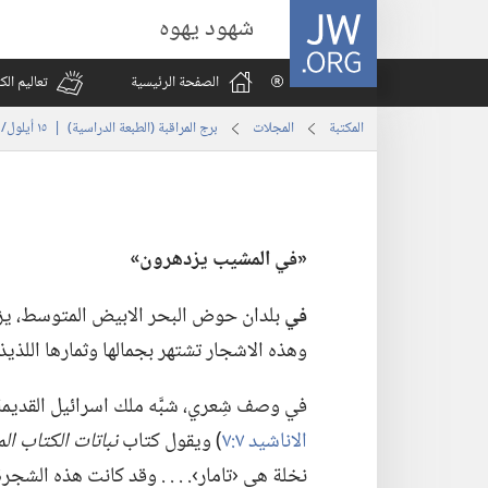
JW.ORG
شهود يهوه
الصفحة الرئيسية
تعاليم ال
المكتبة
المجلات
برج المراقبة (‏الطبعة الدراسية)‏ | ‏‎١٥‏ ‏‎أيلول/سبتمبر‏ ‎٢٠٠٧
‏«‏
في
المشيب يزدهرون»‏
في
بلدان حوض البحر الابيض المتوسط،‏ يزر
وهذه الاشجار تشتهر بجمالها وثمارها اللذيذ
في وصف شِعري،‏ شبَّه ملك اسرائيل القديمة س
الاناشيد ٧:‏٧
‏)‏ ويقول كتاب
نباتات الكتاب ا
نخلة هي ‹تامار›.‏ .‏ .‏ .‏ وقد كانت هذه الشج