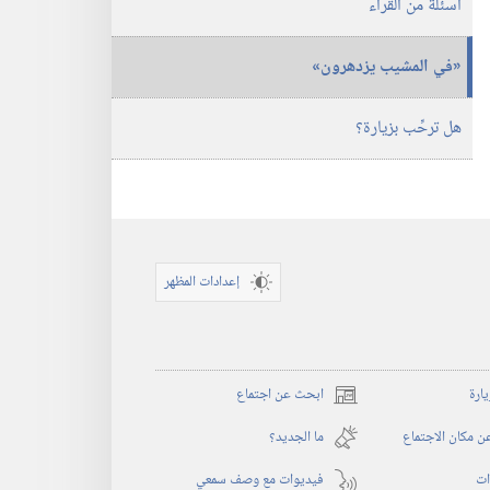
اسئلة من القراء
‏«في المشيب يزدهرون»‏
هل ترحِّب بزيارة؟‏
إعدادات المظهر
يارة
ابحث عن اجتماع
(يفتح
نافذة
 مكان الاجتماع
ما الجديد؟‏
جديدة)
ات
فيديوات مع وصف سمعي