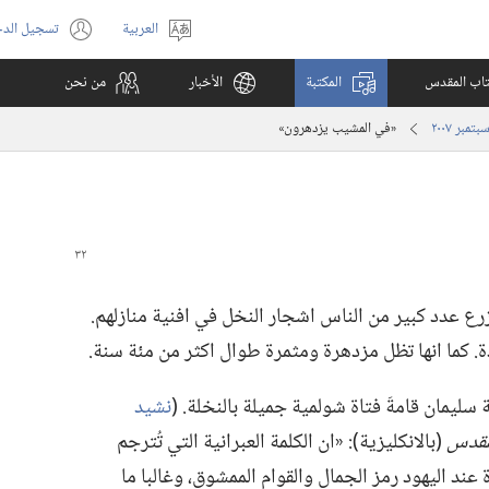
العربية
تسجيل الد
اختر
(يفتح
اللغة
نافذة
كتاب المقدس
المكتبة
الأخبار
من نحن
جديدة)
‏«في المشيب يزدهرون»‏
ع عدد كبير من الناس اشجار النخل في افنية منازلهم.‏
ة.‏ كما انها تظل مزدهرة ومثمرة طوال اكثر من مئة سنة.‏
ليمان قامةَ فتاة شولمية جميلة بالنخلة.‏ (‏
نشيد
لمقدس
‏(‏بالانكليزية)‏:‏ «ان الكلمة العبرانية التي تُترجم
رة عند اليهود رمز الجمال والقوام الممشوق،‏ وغالبا ما