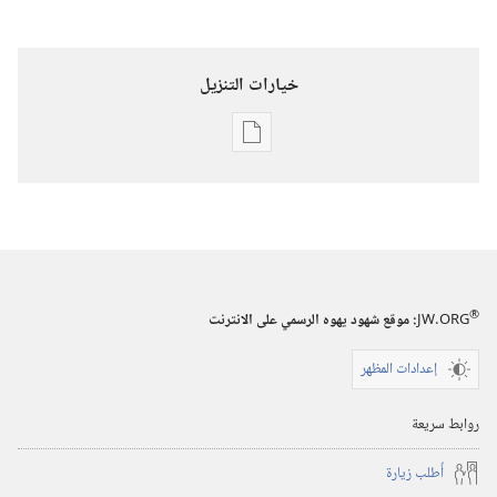
خيارات التنزيل
خيارات
تنزيل
الاصدارات
برج
المراقبة
(‏الطبعة
®
JW.ORG
:‏ موقع شهود يهوه الرسمي على الانترنت
الدراسية)‏
إعدادات المظهر
١‏ ‏‎آب/
أغسطس‏
روابط سريعة
‎٢٠٠٧
أُطلب زيارة