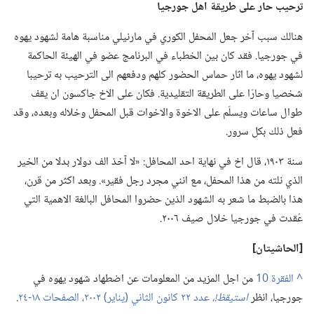
ترحيب حار على طريقة اهل جورجيا
هنالك سبب آخر جعل المحفل الكوري في مارنيلي مناسبة هامة لشهود يهوه
في جورجيا.‏ فقد كان بين الخطباء في البرنامج عضو في الهيئة الحاكمة
لشهود يهوه،‏ ما اثار حماس الحضور كلهم ودفعهم الى الترحيب به ترحيبا
شخصيا وحارّا على الطريقة التقليدية.‏ فكان على الاخ جاكسون ان يقف
طوال ساعات ويسلّم على الاخوة والاخوات قبل المحفل وخلاله وبعده،‏ وقد
فعل ذلك بكل سرور.‏
سنة ١٩٠٣،‏ قال اخ في نهاية احد المحافل:‏ «لا آخذ الف دولار بدلا من الخير
الذي نلته من هذا المحفل،‏ مع انني مجرد رجل فقير».‏ وبعد اكثر من قرن،‏
هذا بالضبط ما شعر به الشهود الذين حضروا المحافل البالغة الاهمية التي
عُقدت في جورجيا خلال صيف ٢٠٠٦.‏
‏[الحاشيتان]‏
^
من اجل المزيد من المعلومات عن اضطهاد شهود يهوه في
جورجيا،‏ انظر
استيقظ!‏،‏
عدد ٢٢ كانون الثاني (‏يناير)‏ ٢٠٠٢،‏ الصفحات ١٨-‏٢٤
‏.‏