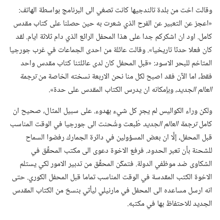
وقالت اخت من بلدة تالندجيها كانت تصغي الى البرنامج بواسطة الهاتف:‏
«اعجز عن التعبير عن الفرح الذي شعرت به حين حصلنا على كتاب مقدس
كامل.‏ اود ان اشكركم جدا على هذا المحفل الرائع الذي دام ثلاثة ايام.‏ لقد
كان فعلا حدثا تاريخيا».‏ وقالت عائلة من احدى الجماعات في غرب جورجيا
المتاخم للبحر الاسود:‏ «قبل المحفل كان لدى عائلتنا كتاب مقدس واحد
فقط،‏ اما الآن فقد اصبح لكل منا نحن الاربعة نسخته الخاصة من
ترجمة
العالم الجديد،‏
وبإمكانه ان يدرس الكتاب المقدس على حدة».‏
ولكن وراء الكواليس لم يجرِ كل شيء بهدوء.‏ على سبيل المثال،‏ صحيح ان
كامل
ترجمة العالم الجديد
طُبعت وشُحنت الى جورجيا في الوقت المناسب
قبل المحفل،‏ إلَّا ان بعض المسؤولين في دائرة الجمارك رفضوا السماح
للشحنة بأن تعبر الحدود.‏ فرفع الاخوة دعوى الى مكتب المحقِّق في
الشكاوى ضد موظفي الدولة.‏ فتمكّن المحقِّق من تدبير الامور لكي يستلم
الاخوة الكتب المقدسة في الوقت المناسب تماما قبل المحفل الكوري.‏ حتى
انه ارسل مساعده الى المحفل في مارنيلي ليأتي بنسخ من الكتاب المقدس
الجديد للاحتفاظ بها في مكتبه.‏