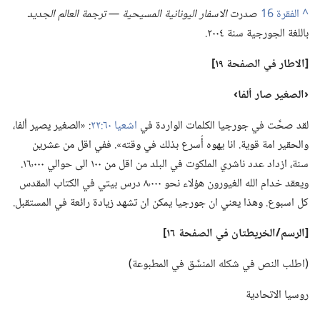
^
صدرت
الاسفار اليونانية المسيحية —‏ ترجمة العالم الجديد
باللغة الجورجية سنة ٢٠٠٤.‏
‏[الاطار في الصفحة ١٩]‏
‏‹الصغير صار ألفا›‏
لقد صحَّت في جورجيا الكلمات الواردة في
اشعيا ٦٠:‏٢٢
‏:‏ «الصغير يصير ألفا،‏
والحقير امة قوية.‏ انا يهوه أُسرع بذلك في وقته».‏ ففي اقل من عشرين
سنة،‏ ازداد عدد ناشري الملكوت في البلد من اقل من ١٠٠ الى حوالي ١٦٬٠٠٠.‏
ويعقد خدام الله الغيورون هؤلاء نحو ٨٬٠٠٠ درس بيتي في الكتاب المقدس
كل اسبوع.‏ وهذا يعني ان جورجيا يمكن ان تشهد زيادة رائعة في المستقبل.‏
‏[الرسم/‏الخريطتان في الصفحة ١٦]‏
‏(‏اطلب النص في شكله المنسَّق في المطبوعة)‏
روسيا الاتحادية