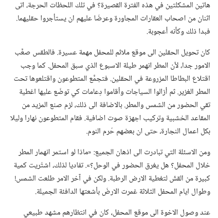
هاتين المشكلتين في هذه الفترة القصيرة؟‏ في تلك اللحظات الحرجة،‏ اتى
اثنان من اصحاب العقارات المجاورة وعرضَا عليهم ان يستأجروا حقليهما.‏
فبدا ذلك وكأنه أعجوبة.‏
كان تحويل الحقلين الى موقع ملائم للمحفل مهمة عسيرة.‏ فالطقس صعَّب
الامور جدا،‏ لأن المطر انهمر طيلة الاسبوع الذي سبق المحفل.‏ كما وجب
اقتلاع البطاطا المزروعة في الحقلين.‏ فتجمَّع المتطوعون واقتلعوها تحت
المطر الغزير.‏ ثم أزالوا السياجات وأقاموا دِعامات كي توضَع عليها اغطية
تقي الحضور من الشمس والمطر.‏ بالاضافة الى ذلك،‏ لزم صنع المزيد من
المقاعد الخشبية وتركيب اجهزة صوت اضافية.‏ فقام المتطوعون نهارا وليلا
بكل اعمال النجارة،‏ حتى ان بعضهم حُرم النوم.‏
ومن الاسئلة التي تبادرت الى اذهان الجميع:‏ «ماذا لو استمر انهمار المطر
خلال المحفل؟‏ هل يغرق الحضور في الوحل؟‏».‏ تفاديا لذلك،‏ اشتُريت كمية
كبيرة من القشّ لتغطية الارض الرطبة.‏ ولكن في آخر الامر طلعت الشمس!‏
وطوال ايام المحفل الثلاثة غمرت الارضَ بأشعتها الدافئة الجميلة.‏
عند وصول الاخوة الى موقع المحفل،‏ كان في انتظارهم مشهد طبيعي