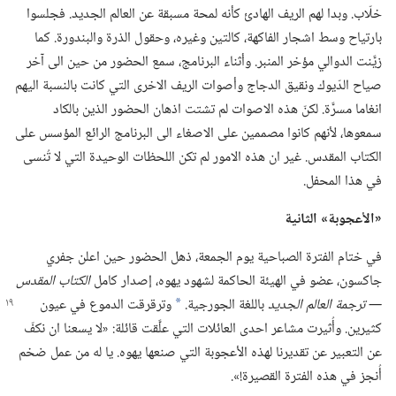
خلّاب.‏ وبدا لهم الريف الهادئ كأنه لمحة مسبقة عن العالم الجديد.‏ فجلسوا
بارتياح وسط اشجار الفاكهة،‏ كالتين وغيره،‏ وحقول الذرة والبندورة.‏ كما
زيَّنت الدوالي مؤخر المنبر.‏ وأثناء البرنامج،‏ سمع الحضور من حين الى آخر
صياح الدّيوك ونقيق الدجاج وأصوات الريف الاخرى التي كانت بالنسبة اليهم
انغاما مسرَّة.‏ لكنّ هذه الاصوات لم تشتت اذهان الحضور الذين بالكاد
سمعوها،‏ لأنهم كانوا مصممين على الاصغاء الى البرنامج الرائع المؤسس على
الكتاب المقدس.‏ غير ان هذه الامور لم تكن اللحظات الوحيدة التي لا تُنسى
في هذا المحفل.‏
‏«الأعجوبة» الثانية
في ختام الفترة الصباحية يوم الجمعة،‏ ذهل الحضور حين اعلن جفري
جاكسون،‏ عضو في الهيئة الحاكمة لشهود يهوه،‏ إصدار كامل
الكتاب المقدس
—‏ ترجمة
العالم الجديد
باللغة الجورجية.‏
وترقرقت الدموع في عيون
*
كثيرين.‏ وأُثيرت مشاعر احدى العائلات التي علَّقت قائلة:‏ «لا يسعنا ان نكفّ
عن التعبير عن تقديرنا لهذه الأعجوبة التي صنعها يهوه.‏ يا له من عمل ضخم
أُنجز في هذه الفترة القصيرة!‏».‏