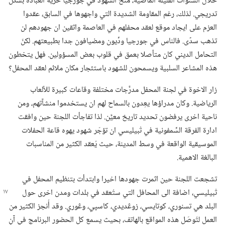
خلال السنوات القليلة الماضية،‏ مُنح الشهود في جورجيا حرية العبادة بشكل
تدريجي.‏ لذلك،‏ رغم المقاومة الشديدة التي واجهوها في السابق،‏ عقدوا
العزم على ايجاد موقع لعقد محفلهم في العاصمة واثقين ان جهودهم لن
تذهب سدًى.‏ فالناس في جورجيا ودِّيون ومضيافون جدا بطبيعتهم.‏ لكنّ
التحامل الديني كان متأصلا بعمق في قلوب بعض المسؤولين.‏ فهل يتخطون
هذه المشاعر السلبية ويسمحون للشهود باستئجار مكان ملائم لعقد المحفل؟‏
زار الاخوة في لجنة المحفل مدرَّجات مختلفة وقاعات كبيرة للألعاب
الرياضية.‏ وكان مدراؤها يعِدون بالسماح لهم ان يستخدموا منشآتهم،‏ ومن
ناحية اخرى يرفضون تحديد تاريخ معيَّن.‏ لذا تفاجأت اللجنة حين وافقت
ادارة الفرقة السِّمفونية في تْبيليسي ان تؤجّر شهود يهوه قاعة الحفلات
الموسيقية الواقعة في وسط المدينة،‏ حيث يُعقد الكثير من المناسبات
البالغة الاهمية.‏
تشجعت اللجنة حين اثمرت جهودها اخيرا وابتدأت بتنظيم المحفل في
تْبيليسي،‏ اضافة الى المحافل التي ستُعقد في بلدات ومدن اخرى حول
البلد هي تسنوري،‏ كوتايسي،‏ زوڠديدي،‏ كاسپي،‏ وڠوري.‏ وقد أُنجز الكثير من
العمل لتُوصَل هذه المواقع بالهاتف،‏ بحيث يسمع كل الحضور البرنامج في آنٍ