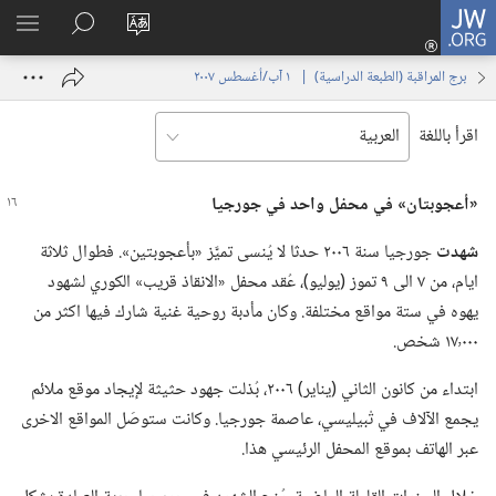
JW.ORG
تسجيل
تغيير
البحث
اظهر
الدخول
لغة
في
القائم
(يفتح
برج المراقبة (‏الطبعة الدراسية)‏ | ‏‎ ١‏ ‏‎آب/أغسطس‏ ‎٢٠٠٧
الموقع
JW.‎ORG
نافذة
جديدة)
اقرأ باللغة
‏«أعجوبتان»
في
محفل واحد
في
جورجيا
شهدت
جورجيا سنة ٢٠٠٦ حدثا لا يُنسى تميَّز «بأعجوبتين».‏ فطوال ثلاثة
ايام،‏ من ٧ الى ٩ تموز (‏يوليو)‏،‏ عُقد محفل «الانقاذ قريب» الكوري لشهود
يهوه في ستة مواقع مختلفة.‏ وكان مأدبة روحية غنية شارك فيها اكثر من
١٧٬٠٠٠ شخص.‏
ابتداء من كانون الثاني (‏يناير)‏ ٢٠٠٦،‏ بُذلت جهود حثيثة لإيجاد موقع ملائم
يجمع الآلاف في تْبيليسي،‏ عاصمة جورجيا.‏ وكانت ستوصَل المواقع الاخرى
عبر الهاتف بموقع المحفل الرئيسي هذا.‏