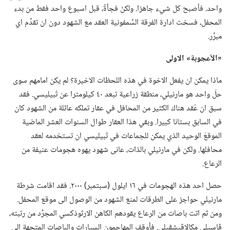
واحد.‏ فأصبح كل شيء جاهزا.‏ ولكنْ فجأةً،‏ قبل اسبوع واحد فقط من بدء
المحفل،‏ فسخت ادارة الفرقة السِّمفونية العقد مع الشهود دون ان تقدِّم اي
مبرِّر.‏
‏«الأعجوبة» الاولى
ماذا يمكن ان يفعل الاخوة في هذه اللحظات الاخيرة؟‏ لم يكن امامهم سوى
حلّ واحد هو مارنيلي،‏ منطقة زراعية تبعد ٤٠ كيلومترا عن تْبيليسي.‏ فقد
سبق ان عُقد هناك الكثير من المحافل في عقار تملكه عائلة من الشهود كان
في السابق بستانا كبيرا.‏ وبقي هذا العقار طوال السنوات العشر الماضية
الموقعَ الوحيد الذي يمكن للجماعات في تْبيليسي ان تستخدمه لعقد
محافلها.‏ ولكن في مارنيلي بالذات،‏ عانى شهود يهوه هجومات عنيفة من
الرعاع.‏
حصل احد هذه الهجومات في ١٦ ايلول (‏سبتمبر)‏ ٢٠٠٠.‏ فقد اقامت شرطة
مارنيلي حواجز على الطرقات لمنع الشهود من الوصول الى موقع المحفل.‏
ومن ثم اتت باصات من الرعاع يقودهم الكاهن الارثوذكسي المجرَّد من رتبته،‏
ڤاسيلي مكالاڤيشڤيلي.‏ فأوقف المهاجمون السيارات والباصات المتجهة الى