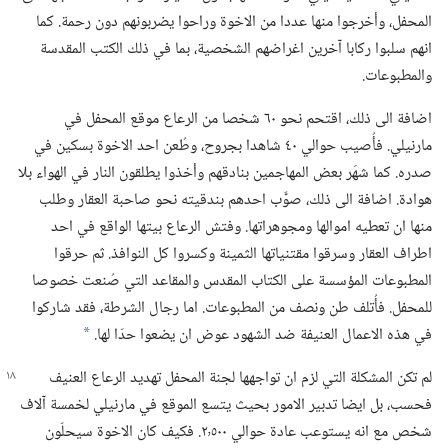
المحفل،‏ وأخرجوا منها عددا من الاخوة وراحوا يضربونهم دون رحمة.‏ كما
انهم سلبوا ركابا آخرين اغراضهم الشخصية،‏ بما في ذلك الكتب المقدسة
والمطبوعات.‏
اضافة الى ذلك،‏ اقتحم نحو ٦٠ شخصا من الرعاع موقع المحفل في
مارنيلي.‏ فأُصيب حوالي ٤٠ شاهدا بجروح،‏ وطُعن احد الاخوة بسكين في
صدره.‏ كما شهَر بعض المهاجمين بنادقهم وأخذوا يطلقون النار في الهواء بلا
هوادة.‏ اضافة الى ذلك،‏ صوَّب احدهم بندقيته نحو صاحبة العقار وطلب
منها ان تعطيه اموالها ومجوهراتها.‏ وفتش الرعاع بيتها الواقع في احد
اطراف العقار وسرقوا مقتنياتها الثمينة وكسروا كل النوافذ.‏ ثم حرقوا
المطبوعات المؤسسة على الكتاب المقدس والمقاعد التي صُنعت خصوصا
للمحفل.‏ فأُتلف طن ونصف من المطبوعات.‏ اما رجال الشرطة،‏ فقد شاركوا
في هذه الاعمال العنيفة ضد الشهود عوض ان يضعوا حدّا لها.‏
*
لم تكن المشكلة التي لزم ان تواجهها لجنة المحفل تهديد الرعاع العنيف
فحسب،‏ بل ايضا تدبير الامور بحيث يتسع الموقع في مارنيلي لخمسة آلاف
شخص مع انه يستوعب عادة حوالي ٢٬٥٠٠.‏ فكيف كان الاخوة سيحلّون