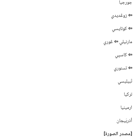
جورجيا
⇦
زوڠديدي
⇦
كوتايسي
مارنيلي
⇦
ڠوري
⇦
كاسپي
⇦
تسنوري
تْبيليسي
تركيا
ارمينيا
أذربَيجان
‏[مصدر الصورة]‏