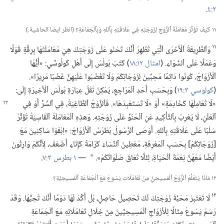
٢:‏٤
‏.‏
١١ كَيْفَ تُؤَثِّرُ مُعَامَلَةُ ٱلزَّوْجِ لِزَوْجَتِهِ فِي عَلَاقَتِهِ بِٱللهِ وَبِٱلْجَمَاعَةِ؟‏ (‏انظر ايضا الحاشية.‏)‏
١١
وَٱلطَّرِيقَةُ ٱلْأُخْرَى ٱلَّتِي تُظْهِرُ أَنَّكَ تَحْنُو عَلَى زَوْجَتِكَ هِيَ مُعَامَلَتُهَا بِرِقَّةٍ قَوْلًا
وَعَمَلًا عَلَى ٱلسَّوَاءِ.‏ (‏
امثال ١٢:‏١٨
‏)‏ كَتَبَ بُولُسُ إِلَى أَهْلِ كُولُوسِّي:‏ «أَيُّهَا
ٱلْأَزْوَاجُ،‏ كُونُوا دَائِمًا مُحِبِّينَ لِزَوْجَاتِكُمْ وَلَا تَغْضَبُوا عَلَيْهِنَّ غَضَبًا مَرِيرًا».‏
(‏
كولوسي ٣:‏١٩
‏)‏ وَبِحَسَبِ أَحَدِ ٱلْمَرَاجِعِ،‏ يُمْكِنُ نَقْلُ عِبَارَةِ بُولُسَ ٱلْأَخِيرَةِ إِلَى:‏
«لَا تُعَامِلْهَا كَخَادِمَةٍ» أَوْ «لَا
تَسْتَعْبِدْهَا».‏ فَٱلزَّوْجُ ٱلطَّاغِيَةُ،‏ فِي ٱلسِّرِّ أَوْ فِي
ٱلْعَلَنِ،‏ لَا يُعْرِبُ بِٱلتَّأْكِيدِ عَنِ ٱلْحُنُوِّ عَلَى زَوْجَتِهِ.‏ وَهذِهِ ٱلْمُعَامَلَةُ ٱلْقَاسِيَةُ تُؤَثِّرُ
سَلْبًا عَلَى عَلَاقَتِهِ بِٱللهِ.‏ أَوْصَى ٱلرَّسُولُ بُطْرُسُ ٱلْأَزْوَاجَ:‏ «اِبْقَوْا سَاكِنِينَ مَعَ
[زَوْجَاتِكُمْ] بِحَسَبِ ٱلْمَعْرِفَةِ،‏ مُعْطِينَ ٱلنِّسَاءَ كَرَامَةً كَإِنَاءٍ أَضْعَفَ،‏ لِأَنَّكُمْ وَارِثُونَ
أَيْضًا مَعَهُنَّ نِعْمَةَ ٱلْحَيَاةِ،‏ لِئَلَّا تُعَاقَ صَلَوَاتُكُمْ».‏
—‏
١ بطرس ٣:‏٧
‏.‏
*
١٢ مَاذَا يَتَعَلَّمُ ٱلزَّوْجُ ٱلْمَسِيحِيُّ مِنْ تَعَامُلَاتِ يَسُوعَ مَعَ ٱلْجَمَاعَةِ ٱلْمَسِيحِيَّةِ؟‏
١٢
لَا تَعْتَبِرْ مَحَبَّةَ زَوْجَتِكَ لَكَ تَحْصِيلَ حَاصِلٍ،‏ بَلْ أَكِّدْ لَهَا دَوْمًا أَنَّكَ تُحِبُّهَا.‏ وَقَدْ
رَسَمَ يَسُوعُ مِثَالًا لِلْأَزْوَاجِ ٱلْمَسِيحِيِّينَ مِنْ خِلَالِ تَعَامُلَاتِهِ مَعَ ٱلْجَمَاعَةِ