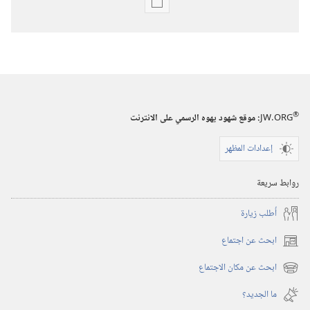
خيارات
تنزيل
الاصدارات
برج
المراقبة
(‏الطبعة
®
JW.ORG
:‏ موقع شهود يهوه الرسمي على الانترنت
الدراسية)‏
إعدادات المظهر
١‏ ‏‎أيار/
مايو‏
روابط سريعة
‎٢٠٠٧
أُطلب زيارة
ابحث عن اجتماع
(يفتح
نافذة
ابحث عن مكان الاجتماع
(يفتح
جديدة)
نافذة
ما الجديد؟‏
جديدة)