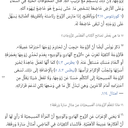
لِزَوْجِهَا،‏ لِأَنَّ ذلِكَ يَنْسَجِمُ مَعَ تَرْتِيبِ ٱللهِ.‏ فَكُلُّ ٱلْمَخْلُوقَاتِ ٱلْحَيَّةِ فِي ٱلسَّمَاءِ
وَعَلَى ٱلْأَرْضِ خَاضِعَةٌ لِشَخْصٍ مَا.‏ حَتَّى يَسُوعُ هُوَ خَاضِعٌ لِيَهْوَه ٱللهِ.‏
(‏
١ كورنثوس ١١:‏٣
‏)‏ وَبِٱلطَّبْعِ،‏ إِذَا مَارَسَ ٱلزَّوْجُ رِئَاسَتَهُ بِٱلطَّرِيقَةِ ٱلصَّائِبَةِ يُسَهِّلُ
عَلَى زَوْجَتِهِ أَنْ تَبْقَى خَاضِعَةً لَهُ.‏
١٥ مَا هِيَ بَعْضُ نَصَائِحِ ٱلْكِتَابِ ٱلْمُقَدَّسِ لِلزَّوْجَاتِ؟‏
١٥
ذَكَرَ بُولُسُ أَيْضًا أَنَّ ٱلزَّوْجَةَ «يَجِبُ أَنْ تَحْتَرِمَ زَوْجَهَا ٱحْتِرَامًا عَمِيقًا».‏
فَٱلزَّوْجَةُ ٱلتَّقِيَّةُ تُعْرِبُ عَنِ «ٱلرُّوحِ ٱلْهَادِئِ وَٱلْوَدِيعِ» بِعَدَمِ تَحَدِّي زَوْجِهَا بِعَجْرَفَةٍ
أَوِ ٱتِّخَاذِ مَسْلَكٍ مُسْتَقِلٍّ عَنْهُ.‏ (‏
١ بطرس ٣:‏٤
‏)‏ كَمَا أَنَّهَا تَعْمَلُ جَاهِدَةً لِخَيْرِ
أُسْرَتِهَا وَتَجْلُبُ ٱلْإِكْرَامَ لِرَأْسِهَا.‏ (‏
تيطس ٢:‏٤،‏ ٥
‏)‏ بِٱلْإِضَافَةِ إِلَى ذلِكَ،‏ تَسْعَى
ٱلزَّوْجَةُ ٱلْمَسِيحِيَّةُ إِلَى ٱلتَّكَلُّمِ
حَسَنًا عَنْ زَوْجِهَا،‏ وَلَا تَفْعَلُ شَيْئًا يُقَلِّلُ مِنِ
ٱحْتِرَامِهِ أَمَامَ ٱلْآخَرِينَ.‏ وَهِيَ تَبْذُلُ كُلَّ مَا فِي وُسْعِهَا لِكَيْ تَدْعَمَ قَرَارَاتِهِ.‏
—‏
امثال ١٤:‏١
‏.‏
١٦ مَاذَا تَتَعَلَّمُ ٱلزَّوْجَاتُ ٱلْمَسِيحِيَّاتُ مِنْ مِثَالِ سَارَةَ وَرِفْقَةَ؟‏
١٦
لَا يَعْنِي ٱلْإِعْرَابُ عَنِ ٱلرُّوحِ ٱلْهَادِئِ وَٱلْوَدِيعِ أَنَّ ٱلْمَرْأَةَ ٱلْمَسِيحِيَّةَ لَا رَأْيَ لَهَا أَوْ
أَنَّ أَفْكَارَهَا عَدِيمَةُ ٱلْأَهَمِّيَّةِ.‏ فَٱلنِّسَاءُ ٱلتَّقِيَّاتُ فِي ٱلْمَاضِي،‏ أَمْثَالُ سَارَةَ وَرِفْقَةَ،‏