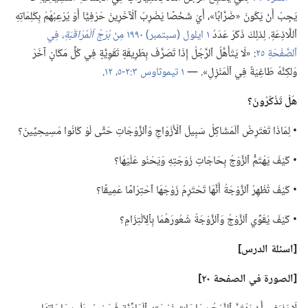
يَجِبُ أَنْ يَكُونَ «ضَرَّابًا»،‏ أَيْ شَخْصًا يَضْرِبُ ٱلْآخَرِينَ حَرْفِيًّا أَوْ يُرْعِبُهُمْ بِكَلِمَاتِهِ
ٱللَّاذِعَةِ.‏ لِذلِكَ ذَكَرَ عَدَدُ
١ ايلول (‏سبتمبر)‏ ١٩٩٠ مِنْ
بُرْجُ ٱلْمُرَاقَبَةِ،‏
فِي
ٱلصَّفْحَةِ ٢٥
‏:‏ «لَا يَتَأَهَّلُ ٱلرَّجُلُ إِذَا تَصَرَّفَ بِطَرِيقَةٍ تَقَوِيَّةٍ فِي كُلِّ مَكَانٍ آخَرَ
وَلكِنَّهُ طَاغِيَةٌ فِي ٱلْمَنْزِلِ».‏ —‏
١ تيموثاوس ٣:‏٢-‏٥،‏
١٢
‏.‏
هَلْ تَذْكُرُونَ؟‏
‏• لِمَاذَا تَعْتَرِضُ ٱلْمَشَاكِلُ سَبِيلَ ٱلْأَزْوَاجِ وَٱلزَّوْجَاتِ حَتَّى لَوْ كَانُوا مَسِيحِيِّينَ؟‏
‏• كَيْفَ يَهْتَمُّ ٱلزَّوْجُ بِحَاجَاتِ زَوْجَتِهِ وَيَحْنُو عَلَيْهَا؟‏
‏• كَيْفَ تُظْهِرُ ٱلزَّوْجَةُ أَنَّهَا تَحْتَرِمُ زَوْجَهَا ٱحْتِرَامًا عَمِيقًا؟‏
‏• كَيْفَ يُقَوِّي ٱلزَّوْجُ وَٱلزَّوْجَةُ شُعُورَهُمَا بِٱلِٱلْتِزَامِ؟‏
‏[اسئلة الدرس]‏
‏[الصورة
في
الصفحة ٢٠]‏