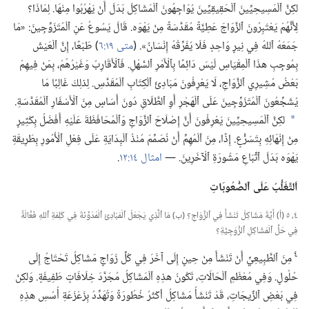
لكِنَّ ٱلْمَسِيحِيِّينَ ٱلْحَقِيقِيِّينَ يُوَاجِهُونَ ٱلْمَشَاكِلَ بَدَلَ أَنْ يَهْرُبُوا مِنْهَا.‏ لِمَاذَا؟‏
لِأَنَّهُمْ يَعْتَبِرُونَ ٱلزَّوَاجَ عَطِيَّةً مُقَدَّسَةً مِنْ يَهْوَه.‏ قَالَ يَسُوعُ عَنِ ٱلْمُتَزَوِّجِينَ:‏ «مَا
جَمَعَهُ ٱللهُ فِي نِيرٍ وَاحِدٍ فَلَا يُفَرِّقْهُ إِنْسَانٌ».‏ (‏
متى ١٩:‏٦
‏)‏ طَبْعًا،‏ إِنَّ ٱلْعَيْشَ
بِمُوجِبِ هذَا ٱلْمِقْيَاسِ لَيْسَ دَائِمًا بِٱلْأَمْرِ ٱلسَّهْلِ.‏ فَٱلْأَقَارِبُ وَغَيْرُهُمْ،‏ بِمَنْ فِيهِمْ
بَعْضُ مُشِيرِي ٱلزَّوَاجِ،‏ لَا يَعْرِفُونَ مَبَادِئَ ٱلْكِتَابِ ٱلْمُقَدَّسِ.‏ لِذلِكَ غَالِبًا مَا
يُشَجِّعُونَ ٱلْمُتَزَوِّجِينَ عَلَى ٱلْهَجْرِ أَوِ ٱلطَّلَاقِ دُونَ أَسَاسٍ مِنَ ٱلْأَسْفَارِ ٱلْمُقَدَّسَةِ.‏
لكِنَّ ٱلْمَسِيحِيِّينَ يَعْرِفُونَ أَنَّ إِصْلَاحَ ٱلزَّوَاجِ وَٱلْمُحَافَظَةَ عَلَيْهِ أَفْضَلُ بِكَثِيرٍ
*
مِنْ إِنْهَائِهِ بِتَسَرُّعٍ.‏ إِذًا،‏ مِنَ ٱلْمُهِمِّ أَنْ نُصَمِّمَ مُنْذُ ٱلْبِدَايَةِ عَلَى فِعْلِ ٱلْأُمُورِ بِطَرِيقَةِ
يَهْوَه بَدَلَ ٱتِّبَاعِ مَشُورَةِ ٱلْآخَرِينَ.‏ —‏
امثال ١٤:‏١٢
‏.‏
اَلتَّغَلُّبُ عَلَى ٱلصُّعُوبَاتِ
٤،‏ ٥ (‏أ)‏ أَيَّةُ مَشَاكِلَ تَنْشَأُ فِي ٱلزَّوَاجِ؟‏ (‏ب)‏ مَا ٱلَّذِي يَجْعَلُ ٱلْمَبَادِئَ ٱلْمُدَوَّنَةَ فِي كَلِمَةِ ٱللهِ فَعَّالَةً
فِي حَلِّ ٱلْمَشَاكِلِ ٱلزَّوْجِيَّةِ؟‏
٤
مِنَ ٱلطَّبِيعِيِّ أَنْ تَنْشَأَ مِنْ حِينٍ إِلَى آخَرَ فِي كُلِّ زَوَاجٍ مَشَاكِلُ تَحْتَاجُ إِلَى
حُلُولٍ.‏ وَفِي مُعْظَمِ ٱلْحَالَاتِ،‏ تَكُونُ هذِهِ ٱلْمَشَاكِلُ مُجَرَّدَ خِلَافَاتٍ طَفِيفَةٍ.‏ وَلكِنْ
فِي بَعْضِ ٱلزِّيجَاتِ،‏ قَدْ تَنْشَأُ مَشَاكِلُ أكْثَرُ خُطُورَةً وَتُهَدِّدُ بِزَعْزَعَةِ أُسُسِ هذِهِ