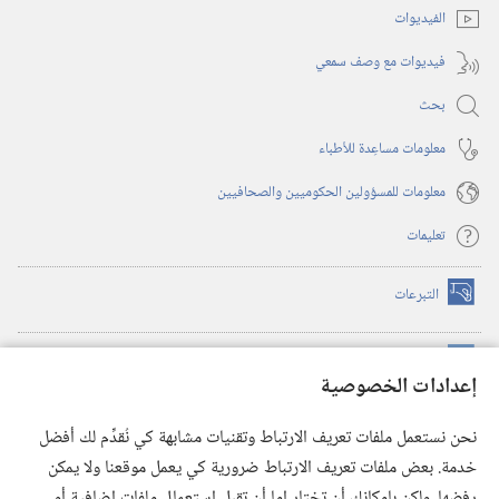
الفيديوات
فيديوات مع وصف سمعي
بحث
معلومات مساعِدة للأطباء
معلومات للمسؤولين الحكوميين والصحافيين
تعليمات
التبرعات
(يفتح
نافذة
جديدة)
مكتبة برج المراقبة الالكترونية
™
(يفتح
إعدادات الخصوصية
نافذة
JW Hub
جديدة)
(يفتح
نحن نستعمل ملفات تعريف الارتباط وتقنيات مشابهة كي نُقدِّم لك أفضل
نافذة
®
خدمة. بعض ملفات تعريف الارتباط ضرورية كي يعمل موقعنا ولا يمكن
تطبيق
JW Library
جديدة)
رفضها. ولكن بإمكانك أن تختار إما أن تقبل استعمال ملفات إضافية أو