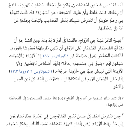
ٱلْمُسَاعَدَةَ مِنْ شَخْصٍ ٱخْتِصَاصِيٍّ.‏ وَلكِنْ هَلْ تَجْعَلُكَ مَصَاعِبُ كَهذِهِ تَسْتَنْتِجُ
أَنَّ رِحْلَتَكَ كَانَتْ غَلْطَةً وَأَنَّ عَلَيْكَ ٱلِٱسْتِغْنَاءَ عَنِ ٱلسَّيَّارَةِ؟‏ كَلَّا،‏ فَأَنْتَ تَتَوَقَّعُ
فِي رِحْلَةٍ طَوِيلَةٍ أَنْ تَعْتَرِضَ سَبِيلَكَ بَعْضُ ٱلْمَصَاعِبِ وَتَبْحَثُ بِحِكْمَةٍ عَنْ
طَرَائِقَ لِتَخَطِّيهَا.‏
٢
يَصِحُّ ٱلْأَمْرُ عَيْنُهُ فِي ٱلزَّوَاجِ.‏ فَٱلْمَشَاكِلُ أَمْرٌ لَا بُدَّ مِنْهُ،‏ وَمِنَ ٱلسَّذَاجَةِ أَنْ
يَتَوَقَّعَ ٱلشَّخْصَانِ ٱلْمُقْدِمَانِ عَلَى ٱلزَّوَاجِ أَنْ يَكُونَ طَرِيقُهُمَا مَفْرُوشًا بِٱلْوُرُودِ.‏
فَٱلْكِتَابُ ٱلْمُقَدَّسُ يَقُولُ صَرَاحَةً فِي
١ كورنثوس ٧:‏٢٨
إِنَّ ٱلْأَزْوَاجَ وَٱلزَّوْجَاتِ
سَيَكُونُ لَهُمْ «ضِيقٌ فِي جَسَدِهِمْ».‏ لِمَاذَا؟‏ لِأَنَّهُمْ أَشْخَاصٌ نَاقِصُونَ،‏ وَلِأَنَّ
ٱلْأَزْمِنَةَ ٱلَّتِي نَعِيشُ فِيهَا هِيَ «أَزْمِنَةٌ حَرِجَةٌ».‏ (‏
٢ تيموثاوس ٣:‏١؛‏
روما ٣:‏٢٣
‏)‏
إِذًا،‏ حَتَّى ٱلزَّوْجَانِ ٱلرُّوحِيَّانِ ٱلْمُتَكَافِئَانِ سَيَتَعَرَّضَانِ لِلْمَشَاكِلِ بَيْنَ ٱلْحِينِ
وَٱلْآخَرِ.‏
٣ (‏أ)‏ كَيْفَ يَنْظُرُ كَثِيرُونَ فِي ٱلْعَالَمِ إِلَى ٱلزَّوَاجِ؟‏ (‏ب)‏ لِمَاذَا يَسْعَى ٱلْمَسِيحِيُّونَ إِلَى ٱلْمُحَافَظَةِ
عَلَى زَوَاجِهِمْ؟‏
٣
حِينَ تَعْتَرِضُ ٱلْمَشَاكِلُ سَبِيلَ بَعْضِ ٱلْمُتَزَوِّجِينَ فِي عَصْرِنَا هذَا،‏ يُسَارِعُونَ
إِلَى حَلِّ رِبَاطِ ٱلزَّوَاجِ.‏ وَفِي بُلْدَانٍ كَثِيرَةٍ،‏ تَتَصَاعَدُ نِسَبُ ٱلطَّلَاقِ بِشَكْلٍ مُخِيفٍ.‏