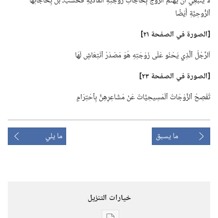
لَا يَنْبَغِي أَنْ يَهْتَمَّ ٱلزَّوْجُ بِحَاجَاتِ زَوْجَتِهِ ٱلْمَادِّيَّةِ فَحَسْبُ،‏ بَلْ بِحَاجَاتِهَا
ٱلرُّوحِيَّةِ أَيْضًا
‏[الصورة
في
الصفحة ٢١]‏
اَلرَّجُلُ ٱلَّذِي يَحْنُو عَلَى زَوْجَتِهِ هُوَ مَصْدَرُ ٱنْتِعَاشٍ لَهَا
‏[الصورة
في
الصفحة ٢٣]‏
تُفْصِحُ ٱلزَّوْجَاتُ ٱلْمَسِيحِيَّاتُ عَنْ مَشَاعِرِهِنَّ بِٱحْتِرَامٍ
ما يسبق
ما يلي
خيارات التنزيل