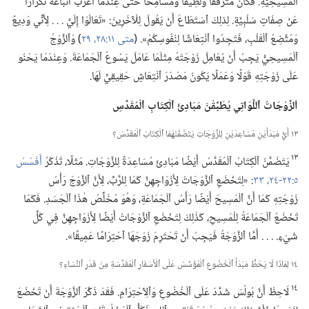
ٱلْمَسِيحِيَّةِ.‏ فَكَانَ مُتَرَفِّقًا وَلَطِيفًا وَمُسَامِحًا حَتَّى عِنْدَمَا أَعْرَبَ أَتْبَاعُهُ تَكْرَارًا
عَنْ صِفَاتٍ سَلْبِيَّةٍ.‏ لِذلِكَ ٱسْتَطَاعَ أَنْ يَقُولَ لِلْآخَرِينَ:‏ «تَعَالَوْا إِلَيَّ .‏ .‏ .‏ لِأَنِّي وَدِيعٌ
وَمُتَّضِعُ ٱلْقَلْبِ،‏ فَتَجِدُوا ٱنْتِعَاشًا لِنُفُوسِكُمْ».‏ (‏
متى ١١:‏٢٨،‏ ٢٩
‏)‏ وَٱلزَّوْجُ
ٱلْمَسِيحِيُّ يَجِبُ أَنْ يُعَامِلَ زَوْجَتَهُ مِثْلَمَا عَامَلَ يَسُوعُ ٱلْجَمَاعَةَ.‏ وَعِنْدَمَا يَحْنُو
عَلَى زَوْجَتِهِ قَوْلًا وَعَمَلًا يَكُونُ مَصْدَرَ ٱنْتِعَاشٍ حَقِيقِيٍّ لَهَا.‏
اَلزَّوْجَاتُ ٱللَّوَاتِي يُطَبِّقْنَ مَبَادِئَ ٱلْكِتَابِ ٱلْمُقَدَّسِ
١٣ أَيُّ مَبْدَأَيْنِ مُسَاعِدَيْنِ لِلزَّوْجَاتِ يَتَضَمَّنُهُمَا ٱلْكِتَابُ ٱلْمُقَدَّسُ؟‏
١٣
يَتَضَمَّنُ ٱلْكِتَابُ ٱلْمُقَدَّسُ أَيْضًا مَبَادِئَ مُسَاعِدَةً لِلزَّوْجَاتِ.‏ مَثَلًا،‏ تَذْكُرُ
أَفَسُسُ
٥:‏٢٢-‏٢٤،‏
٣٣
‏:‏ «لِتَخْضَعِ ٱلزَّوْجَاتُ لِأَزْوَاجِهِنَّ كَمَا لِلرَّبِّ،‏ لِأَنَّ ٱلزَّوْجَ رَأْسُ
زَوْجَتِهِ كَمَا أَنَّ ٱلْمَسِيحَ أَيْضًا رَأْسُ ٱلْجَمَاعَةِ،‏ وَهُوَ مُخَلِّصُ هٰذَا ٱلْجَسَدِ.‏ فَكَمَا
تَخْضَعُ ٱلْجَمَاعَةُ لِلْمَسِيحِ،‏ كَذٰلِكَ لِتَخْضَعِ ٱلزَّوْجَاتُ أَيْضًا لِأَزْوَاجِهِنَّ فِي كُلِّ
شَيْءٍ.‏ .‏ .‏ .‏ أَمَّا ٱلزَّوْجَةُ فَيَجِبُ أَنْ تَحْتَرِمَ زَوْجَهَا ٱحْتِرَامًا عَمِيقًا».‏
١٤ لِمَاذَا لَا يَحُطُّ مَبْدَأُ ٱلْخُضُوعِ ٱلْمُؤَسَّسُ عَلَى ٱلْأَسْفَارِ ٱلْمُقَدَّسَةِ مِنْ قَدْرِ ٱلنِّسَاءِ؟‏
١٤
لَاحِظْ أَنَّ بُولُسَ شَدَّدَ عَلَى ٱلْخُضُوعِ وَٱلِٱحْتِرَامِ.‏ فَقَدْ ذَكَّرَ ٱلزَّوْجَةَ أَنْ تَخْضَعَ