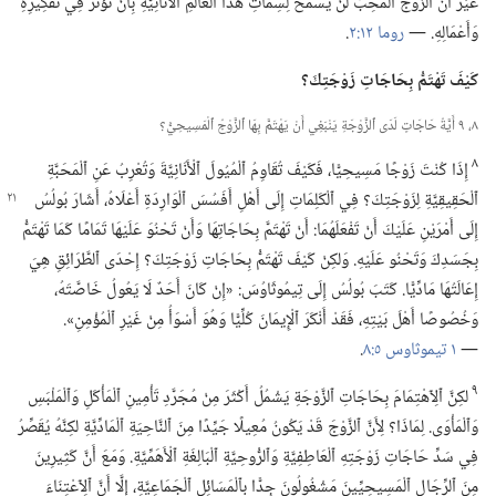
غَيْرَ أَنَّ ٱلزَّوْجَ ٱلْمُحِبَّ لَنْ يَسْمَحَ لِسِمَاتِ هذَا ٱلْعَالَمِ ٱلْأَنَانِيَّةِ بِأَنْ تُؤَثِّرَ فِي تَفْكِيرِهِ
وَأَعْمَالِهِ.‏ —‏
روما ١٢:‏٢
‏.‏
كَيْفَ تَهْتَمُّ بِحَاجَاتِ زَوْجَتِكَ؟‏
٨،‏ ٩ أَيَّةُ حَاجَاتٍ لَدَى ٱلزَّوْجَةِ يَنْبَغِي أَنْ يَهْتَمَّ بِهَا ٱلزَّوْجُ ٱلْمَسِيحِيُّ؟‏
٨
إِذَا كُنْتَ زَوْجًا مَسِيحِيًّا،‏ فَكَيْفَ تُقَاوِمُ ٱلْمُيُولَ ٱلْأَنَانِيَّةَ وَتُعْرِبُ عَنِ ٱلْمَحَبَّةِ
ٱلْحَقِيقِيَّةِ لِزَوْجَتِكَ؟‏ فِي ٱلْكَلِمَاتِ إِلَى
أَهْلِ أَفَسُسَ ٱلْوَارِدَةِ أَعْلَاهُ،‏ أَشَارَ بُولُسُ
إِلَى أَمْرَيْنِ عَلَيْكَ أَنْ تَفْعَلَهُمَا:‏ أَنْ تَهْتَمَّ بِحَاجَاتِهَا وَأَنْ تَحْنُوَ عَلَيْهَا تَمَامًا كَمَا تَهْتَمُّ
بِجَسَدِكَ وَتَحْنُو عَلَيْهِ.‏ وَلكِنْ كَيْفَ تَهْتَمُّ بِحَاجَاتِ زَوْجَتِكَ؟‏ إِحْدَى ٱلطَّرَائِقِ هِيَ
إِعَالَتُهَا مَادِّيًّا.‏ كَتَبَ بُولُسُ إِلَى تِيمُوثَاوُسَ:‏ «إِنْ كَانَ أَحَدٌ لَا يَعُولُ خَاصَّتَهُ،‏
وَخُصُوصًا أَهْلَ بَيْتِهِ،‏ فَقَدْ أَنْكَرَ ٱلْإِيمَانَ كُلِّيًّا وَهُوَ أَسْوَأُ مِنْ غَيْرِ ٱلْمُؤْمِنِ».‏
—‏
١ تيموثاوس ٥:‏٨
‏.‏
٩
لكِنَّ ٱلِٱهْتِمَامَ بِحَاجَاتِ ٱلزَّوْجَةِ يَشْمُلُ أَكْثَرَ مِنْ مُجَرَّدِ تَأْمِينِ ٱلْمَأْكَلِ وَٱلْمَلْبَسِ
وَٱلْمَأْوَى.‏ لِمَاذَا؟‏ لِأَنَّ ٱلزَّوْجَ قَدْ يَكُونُ مُعِيلًا جَيِّدًا مِنَ ٱلنَّاحِيَةِ ٱلْمَادِّيَّةِ لكِنَّهُ يُقَصِّرُ
فِي سَدِّ حَاجَاتِ زَوْجَتِهِ ٱلْعَاطِفِيَّةِ وَٱلرُّوحِيَّةِ ٱلْبَالِغَةِ ٱلْأَهَمِّيَّةِ.‏ وَمَعَ أَنَّ كَثِيرِينَ
مِنَ ٱلرِّجَالِ ٱلْمَسِيحِيِّينَ مَشْغُولُونَ جِدًّا بِٱلْمَسَائِلِ ٱلْجَمَاعِيَّةِ،‏ إِلَّا أَنَّ ٱلِٱعْتِنَاءَ