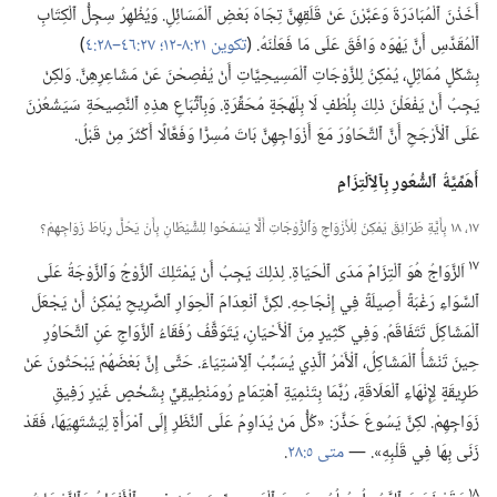
أَخَذْنَ ٱلْمُبَادَرَةَ وَعَبَّرْنَ عَنْ قَلَقِهِنَّ تِجَاهَ بَعْضِ ٱلْمَسَائِلِ.‏ وَيُظْهِرُ سِجِلُّ ٱلْكِتَابِ
ٱلْمُقَدَّسِ أَنَّ يَهْوَه وَافَقَ عَلَى مَا فَعَلْنَهُ.‏ (‏
تكوين ٢١:‏٨-‏١٢؛‏
٢٧:‏٤٦–‏٢٨:‏٤
‏)‏
بِشَكْلٍ مُمَاثِلٍ،‏ يُمْكِنُ لِلزَّوْجَاتِ ٱلْمَسِيحِيَّاتِ أَنْ يُفْصِحْنَ عَنْ مَشَاعِرِهِنَّ.‏ وَلكِنْ
يَجِبُ أَنْ يَفْعَلْنَ ذلِكَ بِلُطْفٍ لَا بِلَهْجَةٍ مُحَقِّرَةٍ.‏ وَبِٱتِّبَاعِ هذِهِ ٱلنَّصِيحَةِ سَيَشْعُرْنَ
عَلَى ٱلْأَرْجَحِ أَنَّ ٱلتَّحَاوُرَ مَعَ أَزْوَاجِهِنَّ بَاتَ مُسِرًّا وَفَعَّالًا أَكْثَرَ مِنْ قَبْلُ.‏
أَهَمِّيَّةُ ٱلشُّعُورِ بِٱلِٱلْتِزَامِ
١٧،‏ ١٨ بِأَيَّةِ طَرَائِقَ يُمْكِنُ لِلْأَزْوَاجِ وَٱلزَّوْجَاتِ أَلَّا يَسْمَحُوا لِلشَّيْطَانِ بِأَنْ يَحُلَّ رِبَاطَ زَوَاجِهِمْ؟‏
١٧
اَلزَّوَاجُ هُوَ ٱلْتِزَامٌ مَدَى ٱلْحَيَاةِ.‏ لِذلِكَ يَجِبُ أَنْ يَمْتَلِكَ ٱلزَّوْجُ وَٱلزَّوْجَةُ عَلَى
ٱلسَّوَاءِ رَغْبَةً أَصِيلَةً فِي إِنْجَاحِهِ.‏ لكِنَّ ٱنْعِدَامَ ٱلْحِوَارِ ٱلصَّرِيحِ يُمْكِنُ أَنْ يَجْعَلَ
ٱلْمَشَاكِلَ تَتَفَاقَمُ.‏ وَفِي كَثِيرٍ مِنَ ٱلْأَحْيَانِ،‏ يَتَوَقَّفُ رُفَقَاءُ ٱلزَّوَاجِ عَنِ ٱلتَّحَاوُرِ
حِينَ تَنْشَأُ ٱلْمَشَاكِلُ،‏ ٱلْأَمْرُ ٱلَّذِي يُسَبِّبُ ٱلِٱسْتِيَاءَ.‏ حَتَّى إِنَّ بَعْضَهُمْ يَبْحَثُونَ عَنْ
طَرِيقَةٍ لِإِنْهَاءِ ٱلْعَلَاقَةِ،‏ رُبَّمَا بِتَنْمِيَةِ ٱهْتِمَامٍ رُومَنْطِيقِيٍّ بِشَخْصٍ غَيْرِ رَفِيقِ
زَوَاجِهِمْ.‏ لكِنَّ يَسُوعَ حَذَّرَ:‏ «كُلُّ مَنْ يُدَاوِمُ عَلَى ٱلنَّظَرِ إِلَى ٱمْرَأَةٍ لِيَشْتَهِيَهَا،‏ فَقَدْ
زَنَى بِهَا فِي قَلْبِهِ».‏ —‏
متى ٥:‏٢٨
‏.‏
١٨