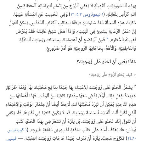
بِهذِهِ ٱلْمَسْؤُولِيَّاتِ ٱلثَّقِيلَةِ لَا يُعْفِي ٱلزَّوْجَ مِنْ إِتْمَامِ ٱلْتِزَامَاتِهِ ٱلْمُعْطَاةِ مِنَ
ٱللهِ كَرَأْسٍ لِلْعَائِلَةِ.‏ (‏
١ تيموثاوس ٣:‏٥،‏
١٢
‏)‏ وَفِي ٱلْحَدِيثِ عَنِ ٱلْمَسْألَةِ عَيْنِهَا،‏
ذَكَرَتْ هذِهِ ٱلْمَجَلَّةُ مُنْذُ سَنَوَاتٍ:‏ «وَفْقًا لِمَطَالِبِ ٱلْكِتَابِ ٱلْمُقَدَّسِ،‏ يُمْكِنُ ٱلْقَوْلُ
إِنَّ ‹عَمَلَ ٱلرِّعَايَةِ يَبْتَدِئُ فِي ٱلْبَيْتِ›.‏ وَإِذَا أَهْمَلَ شَيْخٌ عَائِلَتَهُ فَقَدْ يُعَرِّضُ
تَعْيِينَهُ لِلْخَطَرِ».‏
فَمِنَ ٱلْوَاضِحِ أَنَّ ٱهْتِمَامَكَ بِحَاجَاتِ زَوْجَتِكَ ٱلْمَادِّيَّةِ
*
وَٱلْعَاطِفِيَّةِ،‏ وَٱلْأَهَمُّ،‏ بِحَاجَاتِهَا ٱلرُّوحِيَّةِ هُوَ أَمْرٌ ضَرُورِيٌّ.‏
مَاذَا يَعْنِي أَنْ تَحْنُوَ عَلَى زَوْجَتِكَ؟‏
١٠ كَيْفَ يَحْنُو ٱلزَّوْجُ عَلَى زَوْجَتِهِ؟‏
١٠
يَشْمُلُ ٱلْحُنُوُّ عَلَى زَوْجَتِكَ ٱلِٱعْتِنَاءَ بِهَا جَيِّدًا بِدَافِعِ مَحَبَّتِكَ لَهَا.‏ وَثَمَّةَ طَرَائِقُ
عَدِيدَةٌ لِفِعْلِ ذلِكَ.‏ أَوَّلًا،‏ اِقْضِ مَعَهَا مِقْدَارًا كَافِيًا مِنَ ٱلْوَقْتِ.‏ فَإِذَا أَهْمَلْتَهَا مِنْ
هذِهِ ٱلنَّاحِيَةِ يُمْكِنُ أَنْ تَبْرُدَ مَحَبَّتُهَا لَكَ.‏ لَاحِظْ أَيْضًا أَنَّ مِقْدَارَ ٱلْوَقْتِ وَٱلِٱهْتِمَامِ
ٱلَّذِي تَظُنُّ أَنْتَ أَنَّهُ يَسُدُّ حَاجَةَ زَوْجَتِكَ قَدْ لَا يَكُونُ كَافِيًا فِي نَظَرِهَا.‏ فَلَا يَكْفِي
أَنْ تَقُولَ إِنَّكَ تَحْنُو عَلَى زَوْجَتِكَ،‏ بَلْ يَلْزَمُ أَنْ تَشْعُرَ
هِيَ
بِهذَا ٱلْحُنُوِّ.‏ كَتَبَ
بُولُسُ:‏ «لَا يَعْكُفْ أَحَدٌ عَلَى طَلَبِ مَنْفَعَةِ نَفْسِهِ،‏ بَلْ مَنْفَعَةِ غَيْرِهِ».‏ (‏
١ كورنثوس
١٠:‏٢٤
‏)‏ فَكَزَوْجٍ مُحِبٍّ،‏ يَلْزَمُ أَنْ تَعْرِفَ جَيِّدًا حَاجَاتِ زَوْجَتِكَ ٱلْفِعْلِيَّةَ.‏ —‏
فيلبي