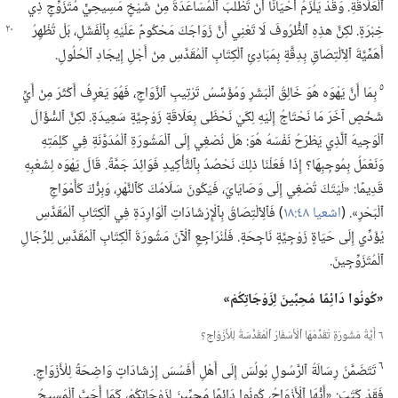
ٱلْعَلَاقَةِ.‏ وَقَدْ يَلْزَمُ أَحْيَانًا أَنْ تَطْلُبَ ٱلْمُسَاعَدَةَ مِنْ شَيْخٍ مَسِيحِيٍّ مُتَزَوِّجٍ ذِي
خِبْرَةٍ.‏ لكِنَّ هذِهِ ٱلظُّرُوفَ لَا تَعْنِي أَنَّ
زَوَاجَكَ مَحْكُومٌ عَلَيْهِ بِٱلْفَشَلِ،‏ بَلْ تُظْهِرُ
أَهَمِّيَّةَ ٱلِٱلْتِصَاقِ بِدِقَّةٍ بِمَبَادِئِ ٱلْكِتَابِ ٱلْمُقَدَّسِ مِنْ أَجْلِ إِيجَادِ ٱلْحُلُولِ.‏
٥
بِمَا أَنَّ يَهْوَه هُوَ خَالِقُ ٱلْبَشَرِ وَمُؤَسِّسُ تَرْتِيبِ ٱلزَّوَاجِ،‏ فَهُوَ يَعْرِفُ أَكْثَرَ مِنْ أَيِّ
شَخْصٍ آخَرَ مَا نَحْتَاجُ إِلَيْهِ لِكَيْ نَحْظَى بِعَلَاقَةٍ زَوْجِيَّةٍ سَعِيدَةٍ.‏ لكِنَّ ٱلسُّؤَالَ
ٱلْوَجِيهَ ٱلَّذِي يَطْرَحُ نَفْسَهُ هُوَ:‏ هَلْ نُصْغِي إِلَى ٱلْمَشُورَةِ ٱلْمُدَوَّنَةِ فِي كَلِمَتِهِ
وَنَعْمَلُ بِمُوجِبِهَا؟‏ إِذَا فَعَلْنَا ذلِكَ نَحْصُدُ بِٱلتَّأْكِيدِ فَوَائِدَ جَمَّةً.‏ قَالَ يَهْوَه لِشَعْبِهِ
قَدِيمًا:‏ «لَيْتَكَ تُصْغِي إِلَى وَصَايَايَ،‏ فَيَكُونَ سَلَامُكَ كَٱلنَّهْرِ،‏ وَبِرُّكَ كَأَمْوَاجِ
ٱلْبَحْرِ».‏ (‏
اشعيا ٤٨:‏١٨
‏)‏ فَٱلِٱلْتِصَاقُ بِٱلْإِرْشَادَاتِ ٱلْوَارِدَةِ فِي ٱلْكِتَابِ ٱلْمُقَدَّسِ
يُؤَدِّي إِلَى حَيَاةٍ زَوْجِيَّةٍ نَاجِحَةٍ.‏ فَلْنُرَاجِعِ ٱلْآنَ مَشُورَةَ ٱلْكِتَابِ ٱلْمُقَدَّسِ لِلرِّجَالِ
ٱلْمُتَزَوِّجِينَ.‏
‏«كُونُوا دَائِمًا مُحِبِّينَ لِزَوْجَاتِكُمْ»‏
٦ أَيَّةُ مَشُورَةٍ تُقَدِّمُهَا ٱلْأَسْفَارُ ٱلْمُقَدَّسَةُ لِلْأَزْوَاجِ؟‏
٦
تَتَضَمَّنُ رِسَالَةُ ٱلرَّسُولِ بُولُسَ إِلَى أَهْلِ أَفَسُسَ إِرْشَادَاتٍ وَاضِحَةً لِلْأَزْوَاجِ.‏
فَقَدْ كَتَبَ:‏ «أَيُّهَا ٱلْأَزْوَاجُ،‏ كُونُوا دَائِمًا مُحِبِّينَ لِزَوْجَاتِكُمْ،‏ كَمَا أَحَبَّ ٱلْمَسِيحُ