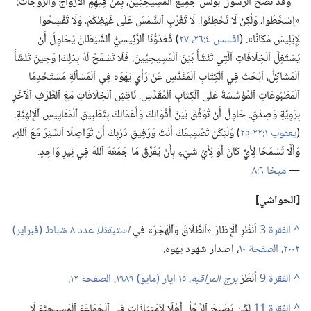
وَقَدْ نَصَحَ ٱلرَّسُولُ بُولُسُ جَمِيعَ ٱلْمَسِيحِيِّينَ،‏ بِمَنْ فِيهِمِ ٱلْأَزْوَاجُ وَٱلزَّوْجَاتُ:‏
«اِسْخَطُوا،‏ وَلٰكِنْ لَا تُخْطِئُوا.‏ لَا تَغْرُبِ ٱلشَّمْسُ عَلَى غَيْظِكُمْ،‏ وَلَا تُفْسِحُوا
لِإِبْلِيسَ مَكَانًا».‏ (‏
افسس ٤:‏٢٦،‏ ٢٧
‏)‏ فَعَدُوُّنَا ٱلرَّئِيسِيُّ ٱلشَّيْطَانُ يُحَاوِلُ أَنْ
يَسْتَغِلَّ ٱلْخِلَافَاتِ ٱلَّتِي تَنْشَأُ بَيْنَ ٱلْمَسِيحِيِّينَ.‏ فَلَا تَسْمَحْ لَهُ بِذلِكَ!‏ وَحِينَ تَنْشَأُ
ٱلْمَشَاكِلُ،‏ ٱبْحَثْ فِي ٱلْكِتَابِ ٱلْمُقَدَّسِ عَنْ رَأْيِ يَهْوَه فِي ٱلْمَسْأَلَةِ مُسْتَخْدِمًا
ٱلْمَطْبُوعَاتِ ٱلْمُؤَسَّسَةَ عَلَى ٱلْكِتَابِ ٱلْمُقَدَّسِ.‏ نَاقِشِ ٱلْخِلَافَاتِ مَعَ ٱلطَّرَفِ ٱلْآخَرِ
بِرَوِيَّةٍ وَصِدْقٍ.‏ حَاوِلْ أَنْ تُوَفِّقَ بَيْنَ أَقْوَالِكَ وَأَعْمَالِكَ بِتَطْبِيقِ ٱلْمَقَايِيسِ ٱلْإِلهِيَّةِ.‏
(‏
يعقوب ١:‏٢٢-‏٢٥
‏)‏ وَلْيَكُنْ تَصْمِيمُكَ أَنْتَ وَرَفِيقِ دَرْبِكَ أَنْ تُوَاصِلَا ٱلسَّيْرَ مَعَ ٱللهِ،‏
وَأَلَّا تَسْمَحَا لِأَيٍّ كَانَ أَوْ لِأَيِّ شَيْءٍ بِأَنْ يُفَرِّقَ مَا جَمَعَهُ ٱللهُ فِي نِيرٍ وَاحِدٍ.‏
—‏
ميخا ٦:‏٨
‏.‏
‏[الحواشي]‏
^
اُنْظُرِ ٱلْإِطَارَ «اَلطَّلَاقُ وَٱلْهَجْرُ» فِي
استيقظ!‏
عدد ٨ شباط (‏فبراير)‏
٢٠٠٢،‏ الصفحة ١٠
‏،‏ اصدار شهود يهوه.‏
^
اُنْظُرْ
برج المراقبة،‏
١٥ ايار (‏مايو)‏ ١٩٨٩،‏ الصفحة ١٢
‏.‏
^
لِكَيْ يُصْبِحَ ٱلرَّجُلُ أَهْلًا لِٱمْتِيَازَاتٍ فِي ٱلْجَمَاعَةِ ٱلْمَسِيحِيَّةِ لَا