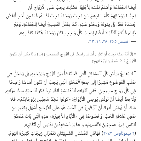
أَيْضًا ٱلْجَمَاعَةَ وَأَسْلَمَ نَفْسَهُ لِأَجْلِهَا،‏ فَكَذٰلِكَ يَجِبُ عَلَى ٱلْأَزْوَاجِ أَنْ
يُحِبُّوا زَوْجَاتِهِمْ كَأَجْسَادِهِمْ.‏ مَنْ يُحِبُّ زَوْجَتَهُ يُحِبُّ نَفْسَهُ،‏ فَمَا مِنْ أَحَدٍ أَبْغَضَ
جَسَدَهُ قَطُّ،‏ بَلْ يَقُوتُهُ وَيَحْنُو عَلَيْهِ،‏ كَمَا يَفْعَلُ ٱلْمَسِيحُ أَيْضًا لِلْجَمَاعَةِ،‏ وَمَعَ
ذٰلِكَ،‏ فَأَنْتُمُ ٱلْأَفْرَادُ أَيْضًا،‏ لِيُحِبَّ كُلُّ وَاحِدٍ مِنْكُمْ زَوْجَتَهُ هٰكَذَا كَنَفْسِهِ».‏
—‏
افسس ٥:‏٢٥،‏
٢٨،‏ ٢٩،‏
٣٣
‏.‏
٧ (‏أ)‏ أَيَّةُ صِفَةٍ يَجِبُ أَنْ تَكُونَ أَسَاسًا رَاسِخًا فِي ٱلزَّوَاجِ ٱلْمَسِيحِيِّ؟‏ (‏ب)‏ مَاذَا يَعْنِي أَنْ يَكُونَ
ٱلْأَزْوَاجُ دَائِمًا مُحِبِّينَ لِزَوْجَاتِهِمْ؟‏
٧
لَا يُعَالِجُ بُولُسُ كُلَّ ٱلْمَشَاكِلِ ٱلَّتِي قَدْ تَنْشَأُ بَيْنَ ٱلزَّوْجِ وَزَوْجَتِهِ،‏ بَلْ يَدْخُلُ فِي
صُلْبِ ٱلْمَوْضُوعِ مُشِيرًا إِلَى صِفَةِ
ٱلْمَحَبَّةِ
ٱلَّتِي يَجِبُ أَنْ تَكُونَ أَسَاسًا رَاسِخًا
فِي كُلِّ زَوَاجٍ مَسِيحِيٍّ.‏ فَفِي ٱلْآيَاتِ ٱلْمُقْتَبَسَةِ آنِفًا،‏ يَرِدُ ذِكْرُ ٱلْمَحَبَّةِ سِتَّ مَرَّاتٍ.‏
وَلَاحِظْ أَيْضًا أَنَّ بُولُسَ يُوصِي ٱلْأَزْوَاجَ:‏ «كُونُوا
دَائِمًا
مُحِبِّينَ لِزَوْجَاتِكُمْ».‏ فَلَا
شَكَّ أَنَّ بُولُسَ أَدْرَكَ أَنَّ ٱلْوُقُوعَ فِي ٱلْحُبِّ هُوَ عَلَى ٱلْأَرْجَحِ أَسْهَلُ بِكَثِيرٍ مِنْ
صَوْنِ عَلَاقَةِ ٱلْحُبِّ،‏ وَخُصُوصًا فِي «ٱلْأَيَّامِ ٱلْأَخِيرَةِ» هذِهِ ٱلَّتِي بَاتَ مُعْظَمُ
ٱلنَّاسِ فِيهَا «مُحِبِّينَ لِأَنْفُسِهِمْ» و «غَيْرَ مُسْتَعِدِّينَ لِقُبُولِ أَيِّ ٱتِّفَاقٍ».‏
(‏
٢ تيموثاوس ٣:‏١-‏٣
‏)‏ فَهَاتَانِ ٱلصِّفَتَانِ ٱلسَّلْبِيَّتَانِ تُدَمِّرَانِ زِيجَاتٍ كَثِيرَةً ٱلْيَوْمَ.‏