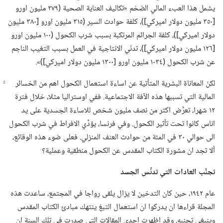
يشمل هذا العبء المالي الضخم «تكاليف العناية الصحية (‏٢٧٩ مليون اورو
[٣٥٠ مليون دولار اميركي])‏،‏ كلفة حوادث السير (‏٣١٥ مليون اورو [٣٨٠ مليون
دولار اميركي])‏،‏ كلفة الجرائم المرتكبة بسبب شرب الكحول (‏١٠٠ مليون اورو
[١٢٦ مليون دولار اميركي])‏،‏ تدنّي الانتاجية في العمل بسبب التغيب الناجم
عن شرب الكحول (‏١٠٣٤ مليون اورو [١٣٠٠ مليون دولار اميركي])‏».‏
لكنّ المعاناة البشرية المتأتية عن اساءة استعمال الكحول اهم من الخسائر
المالية التي تسببها هذه الآفة الاجتماعية.‏ ففي اوستراليا مثلا،‏ خلال فترة
١٢ شهرا،‏ تعرَّض اكثر من نصف مليون شخص للاساءة الجسدية على يد
اناس كانوا تحت تأثير الكحول.‏ وفي فرنسا،‏ يؤدِّي الافراط في شرب الكحول
الى حوالي ٣٠ في المئة من حوادث العنف المنزلي.‏ فعلى ضوء هذه الوقائع،‏
ألا تجد ان مشورة الكتاب المقدس عن الكحول منطقية وعملية؟‏
تجنَّب العادات التي تدنِّس الجسد
عام ١٩٤٢،‏ حين كان التدخين لا يزال يلقى رواجا في المجتمع،‏ ساعدت هذه
المجلة قراءها ان يدركوا ان استعمال التبغ ينتهك مبادئ الكتاب المقدس
وينبغي تجنبه.‏ وقد اظهرت احدى المقالات التي صدرت في تلك السنة ان