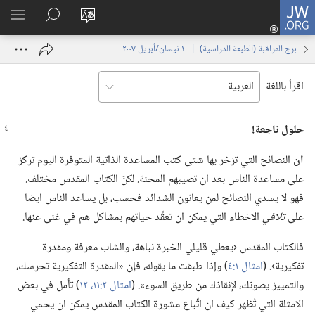
JW.ORG
تسجيل
تغيير
البحث
اظهر
الدخول
لغة
في
القائم
(يفتح
برج المراقبة (‏الطبعة الدراسية)‏ | ‏‎ ١‏ ‏‎نيسان/أبريل‏ ‎٢٠٠٧
الموقع
JW.‎ORG
نافذة
جديدة)
اقرأ باللغة
حلول ناجعة!‏
ان
النصائح التي تزخر بها شتى كتب المساعدة الذاتية المتوفرة اليوم تركز
على مساعدة الناس بعد ان تصيبهم المحنة.‏ لكنّ الكتاب المقدس مختلف.‏
فهو لا يسدي النصائح لمن يعانون الشدائد فحسب،‏ بل يساعد الناس ايضا
على
تلافي
الاخطاء التي يمكن ان تعقِّد حياتهم بمشاكل هم في غنى عنها.‏
فالكتاب المقدس ‹يعطي قليلي الخبرة نباهة،‏ والشاب معرفة ومقدرة
تفكيرية›.‏ (‏
امثال ١:‏٤
‏)‏ وإذا طبقت ما يقوله،‏ فإن «المقدرة التفكيرية تحرسك،‏
والتمييز يصونك،‏ لإنقاذك من طريق السوء».‏ (‏
امثال ٢:‏١١،‏ ١٢
‏)‏ تأمل في بعض
الامثلة التي تُظهر كيف ان اتِّباع مشورة الكتاب المقدس يمكن ان يحمي