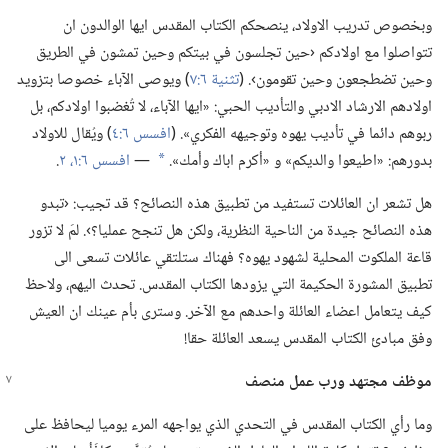
وبخصوص تدريب الاولاد،‏ ينصحكم الكتاب المقدس ايها الوالدون ان
تتواصلوا مع اولادكم ‹حين تجلسون في بيتكم وحين تمشون في الطريق
وحين تضطجعون وحين تقومون›.‏ (‏
تثنية ٦:‏٧
‏)‏ ويوصى الآباء خصوصا بتزويد
اولادهم الارشاد الادبي والتأديب الحبي:‏ «ايها الآباء،‏ لا تُغضبوا اولادكم،‏ بل
ربوهم دائما في تأديب يهوه وتوجيهه الفكري».‏ (‏
افسس ٦:‏٤
‏)‏ ويُقال للاولاد
بدورهم:‏ «اطيعوا والديكم» و «أكرم اباك وأمك».‏
—‏
افسس ٦:‏١،‏ ٢
‏.‏
*
هل تشعر ان العائلات تستفيد من تطبيق هذه النصائح؟‏ قد تجيب:‏ ‹تبدو
هذه النصائح جيدة من الناحية النظرية،‏ ولكن هل تنجح عمليا؟‏›.‏ لمَ لا تزور
قاعة الملكوت المحلية لشهود يهوه؟‏ فهناك ستلتقي عائلات تسعى الى
تطبيق المشورة الحكيمة التي يزودها الكتاب المقدس.‏ تحدث اليهم،‏ ولاحظ
كيف يتعامل اعضاء العائلة واحدهم مع الآخر.‏ وسترى بأم عينك ان العيش
وفق مبادئ الكتاب المقدس يسعد العائلة حقا!‏
موظف مجتهد ورب عمل منصف
وما رأي الكتاب المقدس في التحدي الذي يواجهه المرء يوميا ليحافظ على