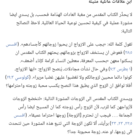
ابنِ علاقات عائلية متينة
لا يحذِّر الكتاب المقدس من مغبة العادات الهدّامة فحسب،‏ بل يسدي ايضا
مشورة عملية في كيفية تحسين نوعية الحياة العائلية.‏ لاحظ النصائح
التالية:‏
تقول كلمة الله:‏ «يجب على الازواج ان يحبوا زوجاتهم كأجسادهم».‏ (‏
افسس
٥:‏٢٨
‏)‏ فعوض ان يستخف الازواج بزوجاتهم،‏ يحثهم الكتاب المقدس ان
يسكنوا معهن «بحسب المعرفة،‏ معطين النساء كرامة كإناء أضعف».‏
(‏
١ بطرس ٣:‏٧
‏)‏ وفي حال نشأت مجادلات،‏ يُنصح الازواج:‏ «ايها الازواج،‏
كونوا دائما محبين لزوجاتكم ولا تغضبوا عليهن غضبا مريرا».‏ (‏
كولوسي ٣:‏١٩
‏)‏
أفلا توافق ان الزوج الذي يطبق هذا النصح يكسب محبة زوجته واحترامها؟‏
ويسدي الكتاب المقدس الى الزوجات المشورة التالية:‏ «لتخضع الزوجات
لأزواجهن كما للرب،‏ لأن الزوج رأس زوجته كما ان المسيح ايضا رأس
الجماعة .‏ .‏ .‏ فيجب ان تحترم [الزوجة] زوجها احتراما عميقا».‏ (‏
افسس
٥:‏٢٢،‏ ٢٣،‏
٣٣
‏)‏ برأيك،‏ ألا تكون الزوجة التي تتبع هذه المشورة حين تتحدث
الى زوجها،‏ او عنه،‏ زوجة محبوبة جدا؟‏