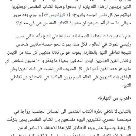
الذين يريدون ارضاء الله يلزم ان يتبعوا وصية الكتاب المقدس ‹ويطهِّروا
ذواتهم من كل دنس الجسد والروح›.‏ (‏
٢ كورنثوس ٧:‏١
‏)‏ واليوم،‏ بعد مرور
حوالي ٦٥ سنة،‏ ألم يتبرهن ان مشورة الكتاب المقدس هي في محلها؟‏
عام ٢٠٠٦،‏ وصفت منظمة الصحة العالمية تعاطي التبغ بأنه «ثاني سبب
رئيسي للموت في العالم».‏ فكل سنة يموت نحو خمسة ملايين شخص
نتيجة تعاطي التبغ.‏ بالمقارنة،‏ يموت حوالي ثلاثة ملايين كل سنة من الأيدز.‏
وخلال القرن العشرين،‏ اودى التدخين بحياة ما يقدَّر بـ‍ ١٠٠ مليون شخص،‏ اي
ما يناهز عدد الذين قُتلوا في كل الحروب التي نشبت في ذلك القرن!‏ وفي
الواقع،‏ بات كثيرون في العالم اليوم يرون الحكمة في الامتناع عن تعاطي
التبغ.‏
‏‹اهرب من العهارة›‏
بالتباين،‏ لا تلاقي نظرة الكتاب المقدس الى المسائل الجنسية رواجا في
مجتمعنا العصري.‏ فكثيرون اليوم مقتنعون بأن الكتاب المقدس يدين بتزمُّت
كل رغبة جنسية على وجه الاطلاق.‏ لكنّ هذا الاعتقاد لا اساس له من