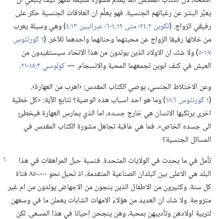
الصحة،‏ لأن الكتاب المقدس انما يقدِّم مشورة سليمة تُظهر كيف ينبغي ان
يعبِّر البشر عن رغباتهم الجنسية.‏ فهو يعلِّم ان العلاقات الجنسية حكر على
رفيقَي الزواج.‏ (‏
تكوين ٢:‏٢٤؛‏
متى ١٩:‏٤-‏٦؛‏
عبرانيين ١٣:‏٤
‏)‏ وهي وسيلة يعرب
من خلالها رفيقا الزواج عن محبتهما وحنانهما واحدهما للآخر.‏ (‏
١ كورنثوس
٧:‏١-‏٥
‏)‏ ولا شك ان الاولاد الذين يولدون من هذا الاتحاد سيستفيدون من
العيش في كنف ابوين تجمعهما المحبة والانسجام.‏ —‏
كولوسي ٣:‏١٨-‏٢١
‏.‏
وعن الاختلاط الجنسي،‏ يوصي الكتاب المقدس:‏ ‹اهرب من العهارة›.‏
(‏
١ كورنثوس ٦:‏١٨
‏)‏ وما هو احد اسباب هذه الوصية؟‏ تتابع الآية:‏ «كل خطية
اخرى يرتكبها الانسان هي خارج جسده،‏ اما الذي يمارس العهارة فيخطئ
الى جسده الخاص».‏ فما هي عاقبة تجاهل مشورة الكتاب المقدس في
المسائل الجنسية؟‏
تأمل في ما يحدث في الولايات المتحدة.‏ فنسبة حبل
المراهقات في هذا
البلد هي الاعلى بين البلدان الصناعية المتقدمة،‏ اذ تحبل نحو ٨٥٠٬٠٠٠ فتاة
كل سنة.‏ وكثيرون من الاطفال الذين ينجون من الاجهاض يولدون من ام غير
متزوجة.‏ ولا شك ان العديد من هؤلاء الامهات الشابات يعملن ما في وسعهن
لتربية اولادهن وتأديبهن بمحبة،‏ وهن ينجحن احيانا في هذا المسعى.‏ لكن