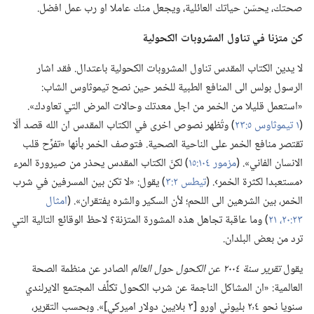
صحتك،‏ يحسّن حياتك العائلية،‏ ويجعل منك عاملا او رب عمل افضل.‏
كن متزنا
في
تناول المشروبات الكحولية
لا يدين الكتاب المقدس تناول المشروبات الكحولية باعتدال.‏ فقد اشار
الرسول بولس الى المنافع الطبية للخمر حين نصح تيموثاوس الشاب:‏
«استعمل قليلا من الخمر من اجل معدتك وحالات المرض التي تعاودك».‏
(‏
١ تيموثاوس ٥:‏٢٣
‏)‏ وتُظهر نصوص اخرى في الكتاب المقدس ان الله قصد ألّا
تقتصر منافع الخمر على الناحية الصحية.‏ فتوصف الخمر بأنها «تفرِّح قلب
الانسان الفاني».‏ (‏
مزمور ١٠٤:‏١٥
‏)‏ لكنّ الكتاب المقدس يحذر من صيرورة المرء
‹مستعبدا لكثرة الخمر›.‏ (‏
تيطس ٢:‏٣
‏)‏ يقول:‏ «لا تكن بين المسرفين في شرب
الخمر،‏ بين الشرهين الى اللحم؛‏ لأن السكير والشره يفتقران».‏ (‏
امثال
٢٣:‏٢٠،‏ ٢١
‏)‏ وما عاقبة تجاهل هذه المشورة المتزنة؟‏ لاحظ الوقائع التالية التي
ترد من بعض البلدان.‏
يقول
تقرير سنة ٢٠٠٤ عن الكحول حول العالم
الصادر عن منظمة الصحة
العالمية:‏ «ان المشاكل الناجمة عن شرب الكحول تكلِّف المجتمع الايرلندي
سنويا نحو ٢٬٤ بليوني اورو [٣ بلايين دولار اميركي]».‏ وبحسب التقرير،‏