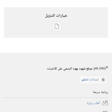
خيارات التنزيل
خيارات
تنزيل
الاصدارات
برج
المراقبة
(‏الطبعة
®
JW.ORG
:‏ موقع شهود يهوه الرسمي على الانترنت
الدراسية)‏
إعدادات المظهر
١‏ ‏‎نيسان/
أبريل‏
روابط سريعة
‎٢٠٠٧
أُطلب زيارة