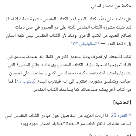
حكمة من مصدر اسمى
هل يفاجئك ان يقدِّم كتاب قديم قدم الكتاب المقدس مشورة عملية لأيامنا؟‏
لقد بقيت مشورة الكتاب المقدس ثابتة على مر العصور في حين بطلت
نصائح العديد من الكتب الاخرى،‏ وذلك لأن الكتاب المقدس ليس كلمة انسان
بل «كلمة الله».‏ —‏
١ تسالونيكي ٢:‏١٣
‏.‏
لذلك نشجعك ان تصرف وقتا لتتعمق اكثر في كلمة الله.‏ عندئذ،‏ ستنمو في
قلبك تدريجيا المحبة لمؤلف الكتاب المقدس،‏ يهوه الله.‏ طبِّق المشورة التي
يقدمها،‏ واختبر انت بنفسك كيف تحميك من الاذى وتساعدك على تحسين
حياتك.‏ وبتطبيق مشورته،‏ ‹تقترب الى الله فيقترب اليك›.‏ (‏
يعقوب ٤:‏٨
‏)‏ فما
من كتاب آخر يمكنه مساعدتك كما يساعدك الكتاب المقدس.‏
‏[الحاشية]‏
^
اذا اردت المزيد من التفاصيل حول مبادئ الكتاب المقدس التي
تساعد عائلتك،‏ فانظر كتاب
سرّ السعادة العائلية،‏
اصدار شهود يهوه.‏