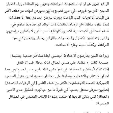
الواقع المرير هو ان ابناء الامهات المراهقات ينتهي بهم المطاف وراء قضبان
السجن اكثر من غيرهم،‏ في حين تصبح بناتهن بدورهن امهات مراهقات اكثر
من البنات الاخريات.‏ كتب الباحث روبرت ليرمان،‏ بعد مراجعة الاحصاءات
لعدة عقود سابقة:‏ «ان ازدياد العائلات ذات الوالد الواحد ربما ساهم في
تفاقم المشاكل الاجتماعية الاخرى،‏ كارتفاع نسب الذين لا يكملون دراستهم،‏
والذين يتعاطون الكحول والمخدرات،‏ واللواتي يحبلن وينجبن في سن
المراهقة،‏ وكذلك نسبة جناح الاحداث».‏
ويواجه الذين يمارسون الاختلاط الجنسي ايضا مخاطر صحية جسيمة،‏
جسدية كانت ام عقلية.‏ على سبيل المثال،‏ تذكر مجلة
طب الاطفال
‏(‏بالانكليزية)‏:‏ «تشير المعطيات ان المراهقين الناشطين جنسيا معرضون جدا
لخطر الاكتئاب والانتحار».‏ وتعليقا على مخاطر صحية اخرى،‏ تقول الجمعية
الاميركية للصحة الاجتماعية:‏ «اكثر من نصف الناس [في الولايات المتحدة]
يُصابون بمرض منتقل جنسيا في فترة ما من حياتهم».‏ فتخيَّل مدى الاسى
والمعاناة التي يمكن تفاديها لو طبِّقت مشورة الكتاب المقدس في المسائل
الجنسية!‏