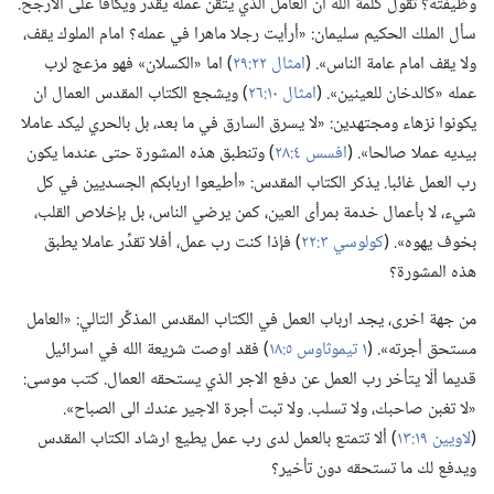
وظيفته؟‏ تقول كلمة الله ان العامل الذي يتقن عمله يُقدَّر ويكافَأ على الارجح.‏
سأل الملك الحكيم سليمان:‏ «أرأيت رجلا ماهرا في عمله؟‏ امام الملوك يقف،‏
ولا يقف امام عامة الناس».‏ (‏
امثال ٢٢:‏٢٩
‏)‏ اما «الكسلان» فهو مزعج لرب
عمله «كالدخان للعينين».‏ (‏
امثال ١٠:‏٢٦
‏)‏ ويشجع الكتاب المقدس العمال ان
يكونوا نزهاء ومجتهدين:‏ «لا يسرق السارق في ما بعد،‏ بل بالحري ليكد عاملا
بيديه عملا صالحا».‏ (‏
افسس ٤:‏٢٨
‏)‏ وتنطبق هذه المشورة حتى عندما يكون
رب العمل غائبا.‏ يذكر الكتاب المقدس:‏ «أطيعوا اربابكم الجسديين في كل
شيء،‏ لا بأعمال خدمة بمرأى العين،‏ كمن يرضي الناس،‏ بل بإخلاص القلب،‏
بخوف يهوه».‏ (‏
كولوسي ٣:‏٢٢
‏)‏ فإذا كنت رب عمل،‏ أفلا تقدِّر عاملا يطبق
هذه المشورة؟‏
من جهة اخرى،‏ يجد ارباب العمل في الكتاب المقدس المذكِّر التالي:‏ «العامل
مستحق أجرته».‏ (‏
١ تيموثاوس ٥:‏١٨
‏)‏ فقد اوصت شريعة الله في اسرائيل
قديما ألّا يتأخر رب العمل عن دفع الاجر الذي يستحقه العمال.‏ كتب موسى:‏
«لا تغبن صاحبك،‏ ولا تسلب.‏ ولا تبت أجرة الاجير عندك الى الصباح».‏
(‏
لاويين ١٩:‏١٣
‏)‏ ألا تتمتع بالعمل لدى رب عمل يطيع ارشاد الكتاب المقدس
ويدفع لك ما تستحقه دون تأخير؟‏