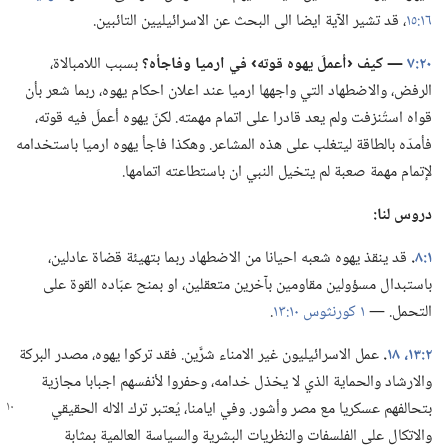
١٦:‏١٥
‏،‏ قد تشير الآية ايضا الى البحث عن الاسرائيليين التائبين.‏
٢٠:‏٧
‏—‏ كيف ‹أعملَ يهوه قوته›
في
ارميا وفاجأه؟‏
بسبب اللامبالاة،‏
الرفض،‏ والاضطهاد التي واجهها ارميا عند اعلان احكام يهوه،‏ ربما شعر بأن
قواه استُنزفت ولم يعد قادرا على اتمام مهمته.‏ لكنّ يهوه أعملَ فيه قوته،‏
فأمدّه بالطاقة ليتغلب على هذه المشاعر.‏ وهكذا فاجأ يهوه ارميا باستخدامه
لإتمام مهمة صعبة لم يتخيل النبي ان باستطاعته اتمامها.‏
دروس لنا:‏
١:‏٨
‏.‏
قد ينقذ يهوه شعبه احيانا من الاضطهاد ربما بتهيئة قضاة عادلين،‏
باستبدال مسؤولين مقاومين بآخرين متعقلين،‏ او بمنح عبّاده القوة على
التحمل.‏ —‏
١ كورنثوس ١٠:‏١٣
‏.‏
٢:‏١٣،‏
١٨
‏.‏
عمل الاسرائيليون غير الامناء شرَّين.‏ فقد تركوا يهوه،‏ مصدر البركة
والارشاد والحماية الذي لا يخذل خدامه،‏ وحفروا لأنفسهم اجبابا مجازية
بتحالفهم عسكريا مع مصر وأشور.‏
وفي ايامنا،‏ يُعتبر ترك الاله الحقيقي
والاتكال على الفلسفات والنظريات البشرية والسياسة العالمية بمثابة