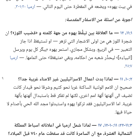
في بيت يهوه» ويضعه في المقطرة حتى اليوم التالي.‏ —‏
ارميا ٢٠:‏١-‏٣
‏.‏
اجوبة عن اسئلة من الاسفار المقدسة:‏
١:‏١١،‏ ١٢
‏—‏ ما العلاقة بين تيقُّظ يهوه من جهة كلمته و ‹قضيب اللوز›؟‏
ان
شجرة اللوز هي من اولى الاشجار التي تزهر —‏ او تستيقظ اذا جاز
التعبير —‏ في الربيع.‏ وبشكل مجازي،‏ استمر يهوه ‹يبكِّر كل يوم ويرسل
[انبياءه]› ليحذِّر شعبه من احكامه،‏ وبقي ‹متيقظا› حتى اتمامها.‏ —‏
ارميا
٧:‏٢٥
‏.‏
٢:‏١٠،‏ ١١
‏—‏ لماذا بدت اعمال الاسرائيليين غير الامناء غريبة جدا؟‏
صحيح ان الامم الوثنية الساكنة غربا نحو كتيم وشرقا نحو قيدار كانت
تضيف الى آلهتها آلهة امم اخرى،‏ لكنها لم تفكر قط باستبدال آلهتها بآلهة
غريبة.‏ اما الاسرائيليون فقد تركوا يهوه واستبدلوا مجد الله الحي بأصنام لا
حياة فيها.‏
٣:‏١١-‏٢٢؛‏
١١:‏١٠-‏١٢،‏
١٧
‏—‏ لماذا شمل ارميا
في
اعلاناته اسباط المملكة
الشمالية العشرة،‏ مع ان السامرة كانت قد سقطت عام ٧٤٠ قبل الميلاد؟‏