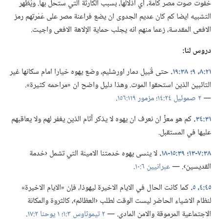
خفوت صوت مصر كأمة،‏ اي اذلالها،‏ بسبب الكارثة التي ستحل بها.‏ ويُظهر
التشبيه ايضا كم كان عديم الجدوى ان يضع فراعنة مصر على عَمْرتهم رمز
الافعى المقدسة،‏ زعما منهم انه يجلب حماية الإلاهة الافعى واجيت.‏
دروس لنا:‏
٢١:‏٨،‏ ٩؛‏
٣٨:‏١٩
‏.‏
حتى قُبيل دمار اورشليم،‏ وضع يهوه خيارا امام سكانها غير
التائبين الذين استحقوا الموت.‏ وهذا دليل واضح ان «مراحمه كثيرة».‏
—‏
٢ صموئيل ٢٤:‏١٤؛‏
مزمور ١١٩:‏١٥٦
‏.‏
٣١:‏٣٤
‏.‏
كم هو معزٍّ ان نعرف ان يهوه لا يذكر آثام الذين يغفر لهم ولا يعاقبهم
عليها في المستقبل.‏
٣٨:‏٧-‏١٣؛‏
٣٩:‏١٥-‏١٨
‏.‏
لا ينسى يهوه خدمتنا الامينة التي تشمل ‹خدمة
القديسين›.‏ —‏
عبرانيين ٦:‏١٠
‏.‏
٤٥:‏٤،‏ ٥
‏.‏
كما كانت الحال في الايام الاخيرة ليهوذا،‏ فإن «الايام الاخيرة»
لنظام الاشياء الحاضر ليست الوقت لطلب ‹العظائم›،‏ كالثروة والمكانة
الاجتماعية المرموقة والامن المادي.‏ —‏
٢ تيموثاوس ٣:‏١؛‏
١ يوحنا ٢:‏١٧
‏.‏