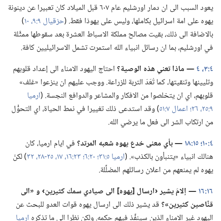
يعود السبب الى ان دمار اورشليم عام ٦٠٧ قبل الميلاد كان تعبيرا عن دينونة
يهوه على امة اسرائيل بكاملها،‏ وليس على يهوذا فقط.‏ (‏
حزقيال ٩:‏٩،‏ ١٠
‏)‏
بالاضافة الى ذلك،‏ بقيت مصالح مملكة الاسباط العشرة بعد سقوطها ممثَّلة
في اورشليم،‏ بما ان رسائل انبياء الله استمرت تشمل الاسرائيليين كافة.‏
٤:‏٣،‏ ٤
‏—‏ ماذا تعني هذه الوصية؟‏
احتاج اليهود الامناء الى إعداد قلوبهم
وتليينها وتنقيتها،‏ كما تُعَدّ التربة للزراعة.‏ ووجب عليهم ان ينزعوا «غلف»
قلوبهم،‏ اي ان يتخلصوا من الافكار والمشاعر والدوافع النجسة.‏ (‏
ارميا
٩:‏٢٥،‏ ٢٦؛‏
اعمال ٧:‏٥١
‏)‏ وقد استدعى ذلك تغييرا في نمط الحياة،‏ اي التحوُّل
من ارتكاب الشر الى فعل ما يرضي الله.‏
٤:‏١٠؛‏
١٥:‏١٨
‏—‏ بأي معنى خدع يهوه شعبه المرتد؟‏
في ايام ارميا،‏ كان
هنالك انبياء «يتنبأون بالكذب».‏ (‏
ارميا ٥:‏٣١؛‏
٢٠:‏٦؛‏
٢٣:‏١٦،‏ ١٧،‏
٢٥-‏٢٨،‏
٣٢
‏)‏ لكنّ
يهوه لم يمنعهم من اعلان رسائلهم المضلِّلة.‏
١٦:‏١٦
‏—‏ إلامَ يشير ‹ارسال [يهوه] الى صيادي سمك كثيرين› و «الى
قنَّاصين كثيرين»؟‏
قد يشير ذلك الى ارسال يهوه قوات العدو للبحث عن
اليهود غير الامناء الذين سينفِّذ فيهم حكمه.‏ ولكن نظرا الى ما تذكره
ارميا