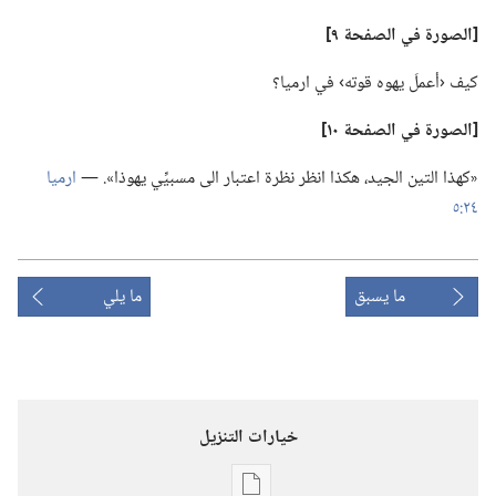
‏[الصورة
في
الصفحة ٩]‏
كيف ‹أعملَ يهوه قوته› في ارميا؟‏
‏[الصورة
في
الصفحة ١٠]‏
‏«كهذا التين الجيد،‏ هكذا انظر نظرة اعتبار الى مسبيِّي يهوذا».‏ —‏
ارميا
٢٤:‏٥
ما يسبق
ما يلي
خيارات التنزيل