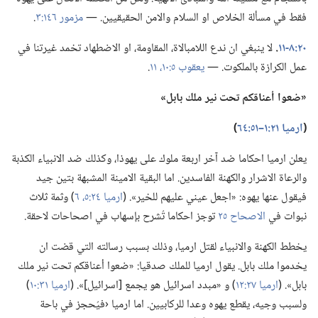
فقط في مسألة الخلاص او السلام والامن الحقيقيين.‏ —‏
مزمور ١٤٦:‏٣
‏.‏
٢٠:‏٨-‏١١
‏.‏
لا ينبغي ان ندع اللامبالاة،‏ المقاومة،‏ او الاضطهاد تخمد غيرتنا في
عمل الكرازة بالملكوت.‏ —‏
يعقوب ٥:‏١٠،‏ ١١
‏.‏
‏«ضعوا أعناقكم تحت نير ملك بابل»‏
‏(‏
ارميا ٢١:‏١–‏٥١:‏٦٤
‏)‏
يعلن ارميا احكاما ضد آخر اربعة ملوك على يهوذا،‏ وكذلك ضد الانبياء الكذبة
والرعاة الاشرار والكهنة الفاسدين.‏ اما البقية الامينة المشبهة بتين جيد
فيقول عنها يهوه:‏ «اجعل عيني عليهم للخير».‏ (‏
ارميا ٢٤:‏٥،‏ ٦
‏)‏ وثمة ثلاث
نبوات في
الاصحاح ٢٥
توجز احكاما تُشرح بإسهاب في اصحاحات لاحقة.‏
يخطط الكهنة والانبياء لقتل ارميا،‏ وذلك بسبب رسالته التي قضت ان
يخدموا ملك بابل.‏ يقول ارميا للملك صدقيا:‏ «ضعوا أعناقكم تحت نير ملك
بابل».‏ (‏
ارميا ٢٧:‏١٢
‏)‏ و «مبدد اسرائيل هو يجمع [اسرائيل]».‏ (‏
ارميا ٣١:‏١٠
‏)‏
ولسبب وجيه،‏ يقطع يهوه وعدا للركابيين.‏ اما ارميا ‹فيُحجز في باحة