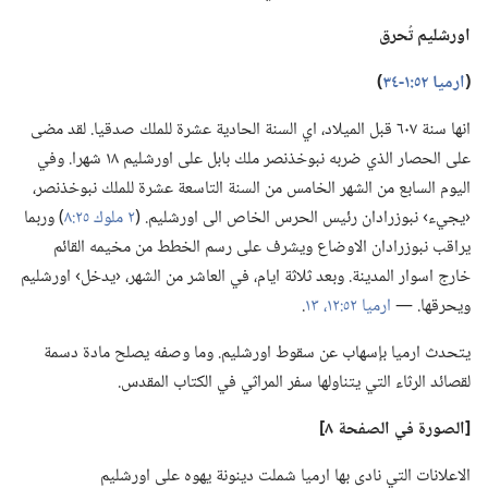
اورشليم تُحرق
‏(‏
ارميا ٥٢:‏١-‏٣٤
‏)‏
انها سنة ٦٠٧ قبل الميلاد،‏ اي السنة الحادية عشرة للملك صدقيا.‏ لقد مضى
على الحصار الذي ضربه نبوخذنصر ملك بابل على اورشليم ١٨ شهرا.‏ وفي
اليوم السابع من الشهر الخامس من السنة التاسعة عشرة للملك نبوخذنصر،‏
‹يجيء› نبوزرادان رئيس الحرس الخاص الى اورشليم.‏ (‏
٢ ملوك ٢٥:‏٨
‏)‏ وربما
يراقب نبوزرادان الاوضاع ويشرف على رسم الخطط من مخيمه القائم
خارج اسوار المدينة.‏ وبعد ثلاثة ايام،‏ في العاشر من الشهر،‏ ‹يدخل› اورشليم
ويحرقها.‏ —‏
ارميا ٥٢:‏١٢،‏ ١٣
‏.‏
يتحدث ارميا بإسهاب عن سقوط اورشليم.‏ وما وصفه يصلح مادة دسمة
لقصائد الرثاء التي يتناولها سفر المراثي في الكتاب المقدس.‏
‏[الصورة
في
الصفحة ٨]‏
الاعلانات التي نادى بها ارميا شملت دينونة يهوه على اورشليم