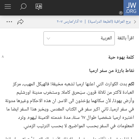
JW.ORG
تسجيل
تغيير
البحث
اظهر
الدخول
لغة
في
القائم
(يفتح
برج المراقبة (‏الطبعة الدراسية)‏ | ‏‎١٥‏ ‏‎آذار/مارس‏ ‎٢٠٠٧
الموقع
JW.‎ORG
نافذة
جديدة)
اقرأ باللغة
كلمة يهوه حية
نقاط بارزة من سفر ارميا
لكم
بدت الكوارث التي اعلنها ارميا لشعبه مخيفة!‏ فالهيكل المهيب،‏ مركز
العبادة لأكثر من ثلاثة قرون،‏ سيُحرق كاملا.‏ وستخرب مدينة اورشليم
وأرض يهوذا،‏ لأن سكانهما يؤخذون الى الاسر.‏ ان هذه الاحكام وغيرها مدونة
في سفر ارميا،‏ ثاني اكبر سفر في الكتاب المقدس.‏ ويخبر هذا السفر ايضا ما
اختبره ارميا شخصيا طوال ٦٧ سنة،‏ مدة خدمته الامينة ليهوه.‏ وترد
المعلومات في السفر بحسب المواضيع،‏ لا بحسب الترتيب الزمني.‏