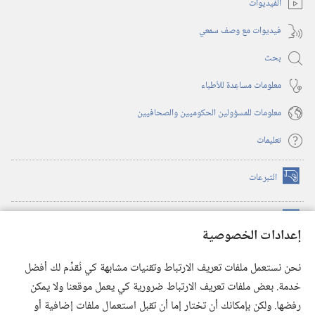
الفيديوات
فيديوات مع وصف سمعي
بحث
معلومات مساعِدة للأطباء
معلومات للمسؤولين الحكوميين والصحافيين
تعليمات
التبرعات
(يفتح
نافذة
جديدة)
مكتبة برج المراقبة الالكترونية
™
(يفتح
إعدادات الخصوصية
نافذة
JW Hub
جديدة)
(يفتح
نحن نستعمل ملفات تعريف الارتباط وتقنيات مشابهة كي نُقدِّم لك أفضل
نافذة
®
خدمة. بعض ملفات تعريف الارتباط ضرورية كي يعمل موقعنا ولا يمكن
تطبيق
JW Library
جديدة)
رفضها. ولكن بإمكانك أن تختار إما أن تقبل استعمال ملفات إضافية أو