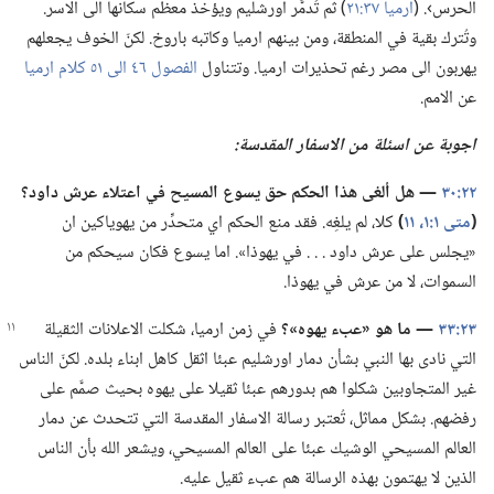
الحرس›.‏ (‏
ارميا ٣٧:‏٢١
‏)‏ ثم تُدمَّر اورشليم ويؤخذ معظم سكانها الى الاسر.‏
وتُترك بقية في المنطقة،‏ ومن بينهم ارميا وكاتبه باروخ.‏ لكنّ الخوف يجعلهم
يهربون الى مصر رغم تحذيرات ارميا.‏ وتتناول
الفصول ٤٦ الى ٥١ كلام ارميا
عن الامم.‏
اجوبة عن اسئلة من الاسفار المقدسة:‏
٢٢:‏٣٠
‏—‏ هل ألغى هذا الحكم حق يسوع المسيح
في
اعتلاء عرش داود؟‏
(‏
متى ١:‏١،‏
١١
‏)‏
كلا،‏ لم يلغِه.‏ فقد منع الحكم اي متحدِّر من يهوياكين ان
«يجلس على عرش داود .‏ .‏ .‏ في يهوذا».‏ اما يسوع فكان سيحكم من
السموات،‏ لا من عرش في يهوذا.‏
٢٣:‏٣٣
‏—‏ ما
هو
‏«عبء يهوه»؟‏
في زمن ارميا،‏ شكلت الاعلانات الثقيلة
التي نادى بها النبي بشأن دمار اورشليم عبئا اثقل كاهل ابناء بلده.‏ لكنّ الناس
غير المتجاوبين شكلوا هم بدورهم عبئا ثقيلا على يهوه بحيث صمَّم على
رفضهم.‏ بشكل مماثل،‏ تُعتبر رسالة الاسفار المقدسة التي تتحدث عن دمار
العالم المسيحي الوشيك عبئا على العالم المسيحي،‏ ويشعر الله بأن الناس
الذين لا يهتمون بهذه الرسالة هم عبء ثقيل عليه.‏