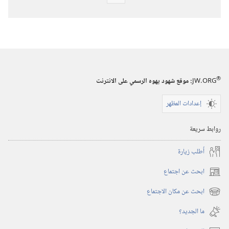
خيارات
تنزيل
الاصدارات
برج
المراقبة
(‏الطبعة
®
JW.ORG
:‏ موقع شهود يهوه الرسمي على الانترنت
الدراسية)‏
‏‎١٥‏ ‏‎آذار/
إعدادات المظهر
مارس‏
‎٢٠٠٧
روابط سريعة
أُطلب زيارة
ابحث عن اجتماع
(يفتح
نافذة
ابحث عن مكان الاجتماع
(يفتح
جديدة)
نافذة
ما الجديد؟‏
جديدة)