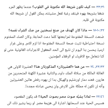
٣١:‏٣٣
‏—‏ كيف تكون شريعة الله مكتوبة
في
القلوب؟‏
عندما يظهر المرء
شغفا بشريعة يهوه فيتقد رغبة لفعل مشيئته،‏ يمكن القول ان شريعة الله
مكتوبة في قلبه.‏
٣٢:‏١٠-‏١٥
‏—‏ ماذا كان الهدف من صنع نسختين من صك الشراء نفسه؟‏
صُنعت النسخة المفتوحة لمراجعتها كلما دعت الحاجة.‏ وكان الصك المختوم
نسخة احتياطية تثبت صحة النسخة المفتوحة اذا لزم الامر.‏ وعلى غرار
ارميا،‏ يحسن بنا اليوم ان نتّبع الى الحد المعقول الاجراءات القانونية حتى لو
كنا نتعامل مع الاقرباء او الرفقاء المؤمنين.‏
٣٣:‏٢٣،‏ ٢٤
‏—‏ من هما ‹العشيرتان› المذكورتان هنا؟‏
العشيرة الاولى هي
العائلة المالكة من سلالة الملك داود،‏ والثانية عشيرة الكهنة المتحدرين من
هارون.‏ فعند دمار اورشليم والهيكل،‏ بدا ان يهوه رفض هاتين العشيرتين
وأنه لن تكون له مملكة على الارض ولن يحيي عبادته مجددا.‏
٤٦:‏٢٢
‏—‏ لماذا يشبَّه صوت مصر بصوت الحية؟‏
قد يكون المقصود
هسيس الحية عند انسحابها،‏ اشارة الى هزيمة مصر.‏ او ربما يشير ذلك الى