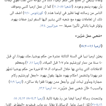
ولماذا ينبغي ان نطَّلع على سفر ارميا؟‏ ذلك لأن نبواته التي تمَّت تقوي ايماننا
بأن يهوه يتمم وعوده.‏ (‏
اشعيا ٥٥:‏١٠،‏ ١١
‏)‏ كما ان عمل ارميا كنبي وموقف
الناس من رسالته لهما نظير في ايامنا هذه.‏ (‏
١ كورنثوس ١٠:‏١١
‏)‏ اضف الى
ذلك ان تعاملات يهوه مع شعبه التي يشير اليها السفر تبرز صفات يهوه،‏
وتؤثر فينا بالتالي تأثيرا عميقا.‏ —‏
عبرانيين ٤:‏١٢
‏.‏
‏«شعبي عمل شرَّين»‏
‏(‏
ارميا ١:‏١–‏٢٠:‏١٨
‏)‏
يعيَّن ارميا نبيا في السنة الثالثة عشرة من حكم يوشيا،‏ ملك يهوذا،‏ اي قبل
٤٠ سنة من دمار اورشليم عام ٦٠٧ قبل الميلاد.‏ (‏
ارميا ١:‏١،‏ ٢
‏)‏ ومعظم
الاعلانات التي ينادي بها خلال السنوات الـ‍ ١٨ الاخيرة من حكم يوشيا تشهِّر
شر يهوذا وتتضمن احكام يهوه عليها.‏ يقول يهوه:‏ «اجعل اورشليم ركام
حجارة ومأوى لبنات آوى.‏ وأجعل مدن يهوذا قفرا بلا ساكن».‏ (‏
ارميا ٩:‏١١
‏)‏
والسبب؟‏ «لأن شعبي عمل شرَّين».‏ —‏
ارميا ٢:‏١٣
‏.‏
وتتحدث رسالة ارميا ايضا عن ردّ بقية تائبة.‏ (‏
ارميا ٣:‏١٤-‏١٨؛‏
١٢:‏١٤،‏ ١٥؛‏
١٦:‏١٤-‏٢١
‏)‏ لكنّ ارميا،‏ حامل الرسالة،‏ لا يقابَل بترحاب.‏ فيضربه «المفوَّض الاول