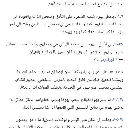
استبدال «ينبوع المياه الحية» ‹بأجباب مشقَّقة›.‏
٦:‏١٦
‏.‏
يحضّ يهوه شعبه المتمرد على التأمل وفحص الذات والعودة الى
«مسالك» اسلافهم الامناء.‏ أفلا ينبغي ان نفحص انفسنا من وقت الى آخر
لنرى اذا كنا نسلك فعلا كما يريد يهوه؟‏
٧:‏١-‏١٥
‏.‏
ان اتكال اليهود على وجود الهيكل في وسطهم،‏ وكأنه تميمة للحماية،‏
لم يجلب لهم الخلاص.‏ فينبغي لنا ان نسير بالايمان لا بالعيان.‏
—‏
٢ كورنثوس ٥:‏٧
‏.‏
١٥:‏١٦،‏ ١٧
‏.‏
على غرار ارميا،‏ يمكننا نحن ايضا ان نحارب مشاعر التثبط.‏
ويمكننا تحقيق ذلك من خلال التمتع بالدرس الشخصي العميق للكتاب
المقدس،‏ تمجيد اسم يهوه في الخدمة،‏ وتجنُّب المعاشرات الرديئة.‏
١٧:‏١،‏ ٢
‏.‏
لم يسرّ يهوه بذبائح شعب يهوذا بسبب خطاياهم.‏ بشكل مماثل،‏ لا
يرضى يهوه عن ذبائح التسبيح التي نقدمها اذا كنا نجسين ادبيا.‏
١٧:‏٥-‏
٨
‏.‏
يمكننا ان نتكل على البشر والوكالات البشرية ما داموا يعملون
بانسجام مع مشيئة الله والمبادئ الالهية.‏ ولكن من الحكمة الاتكال على يهوه