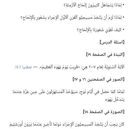
‏• لِمَاذَا يَتَجَاهَلُ كَثِيرُونَ إِلْحَاحَ ٱلْأَزْمِنَةِ؟‏
‏• لِمَاذَا لَزِمَ أَنْ يَتَّخِذَ مَسِيحِيُّو ٱلْقَرْنِ ٱلْأَوَّلِ ٱلْإِجْراءَ بِشُعُورٍ بِٱلْإِلْحَاحِ؟‏
‏• كَيْفَ نُقَوِّي شُعُورَنَا بِٱلْإِلْحَاحِ؟‏
‏[اسئلة الدرس]‏
‏[النبذة
في
الصفحة ١٩]‏
اَلْآيَةُ ٱلسَّنَوِيَّةُ لِعَامِ ٢٠٠٧ هِيَ:‏ «قَرِيبٌ يَوْمُ يَهْوَهَ ٱلْعَظِيمُ».‏ —‏
صفنيا ١:‏١٤
‏.‏
‏[الصور
في
الصفحتين ١٦ و ١٧]‏
تَمَامًا كَمَا حَصَلَ فِي أَيَّامِ نُوحٍ،‏ سَيُؤْخَذُ ٱلْمُسْتَهْزِئُونَ عَلَى حِينِ غِرَّةٍ عِنْدَمَا
يَتَدَخَّلُ يَهْوَه
‏[الصورة
في
الصفحة ١٨]‏
كَانَ يَجِبُ أَنْ يَتَّخِذَ ٱلْمَسِيحِيُّونَ ٱلْإِجْرَاءَ دُونَمَا تَأْخِيرٍ عِنْدَمَا يَرَوْنَ أُورُشَلِيمَ