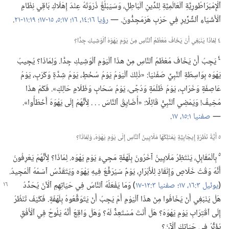
ٱلْإِمْبَرَاطُورِيَّةِ ٱلْعَالَمِيَّةِ لِلدِّينِ ٱلْبَاطِلِ،‏ وَسَيَبْلُغُ ذُرْوَتَهُ عِنْدَ إِهْلَاكِ بَاقِي نِظَامِ
ٱلْأَشْيَاءِ ٱلشِّرِّيرِ فِي حَرْبِ هَرْمَجِدُّونَ.‏ —‏
رؤيا ١٦:‏١٤،‏
١٦؛‏
١٧:‏٥،‏
١٥-‏١٧؛‏
١٩:‏١١-‏٢١
‏.‏
٤ لِمَاذَا يَنْبَغِي أَنْ يَخَافَ مُعْظَمُ ٱلنَّاسِ مِنْ يَوْمِ يَهْوَهَ ٱلْوَشِيكِ جِدًّا؟‏
٤
يَجِبُ أَنْ يَخَافَ مُعْظَمُ ٱلنَّاسِ مِنْ هذَا ٱلْيَوْمِ ٱلْوَشِيكِ جِدًّا.‏ وَلِمَاذَا؟‏ يُجِيبُ
يَهْوَه بِوَاسِطَةِ ٱلنَّبِيِّ صَفَنْيَا:‏ «ذٰلِكَ ٱلْيَوْمُ يَوْمُ سُخْطٍ،‏ يَوْمُ شِدَّةٍ وَكَرْبٍ،‏ يَوْمُ
عَاصِفَةٍ وَخَرَابٍ،‏ يَوْمُ ظُلْمَةٍ وَدُجًى،‏ يَوْمُ سَحَابٍ وَظَلَامٍ حَالِكٍ».‏ فَكَمْ هذَا
مُخِيفٌ!‏ وَيَمْضِي ٱلنَّبِيُّ قَائِلًا:‏ «أُضَايِقُ ٱلنَّاسَ .‏ .‏ .‏ لِأَنَّهُمْ إِلَى يَهْوَهَ أَخْطَأُوا».‏
—‏
صفنيا ١:‏١٥،‏
١٧
‏.‏
٥ أَيَّةُ نَظْرَةٍ إِيجَابِيَّةٍ يَمْتَلِكُهَا مَلَايِينُ ٱلنَّاسِ إِلَى يَوْمِ يَهْوَهَ،‏ وَلِمَاذَا؟‏
٥
بِٱلْمُقَابِلِ،‏ يَنْتَظِرُ مَلَايِينُ آخَرُونَ بِلَهْفَةٍ مَجِيءَ يَوْمِ يَهْوَه.‏ لِمَاذَا؟‏ لِأَنَّهُمْ يَعْرِفُونَ
أَنَّهُ وَقْتُ خَلَاصٍ وَإِنْقَاذٍ لِلْأَبْرَارِ،‏ يَوْمٌ سَيُرَفَّعُ فِيهِ يَهْوَه وَيَتَقَدَّسُ ٱسْمُهُ ٱلْمَجِيدُ.‏
(‏
يوئيل ٣:‏١٦،‏ ١٧؛‏
صفنيا ٣:‏١٢-‏١٧
‏)‏ وَمَا يَفْعَلُهُ ٱلنَّاسُ
فِي حَيَاتِهِمِ ٱلْآنَ يُحَدِّدُ
هَلْ يَنْبَغِي أَنْ يَخَافُوا مِنْ هذَا ٱلْيَوْمِ أَمْ يَجِبُ أَنْ يَتَوَقَّعُوهُ بِلَهْفَةٍ.‏ فَكَيْفَ تَنْظُرُ
إِلَى ٱقْتِرَابِ يَوْمِ يَهْوَهَ؟‏ هَلْ أَنْتَ مُسْتَعِدٌّ لَهُ؟‏ وَهَلْ وَاقِعُ أَنَّهُ يَلُوحُ فِي ٱلْأُفُقِ
يُؤَثِّرُ فِي حَيَاتِكَ ٱلْآنَ؟‏