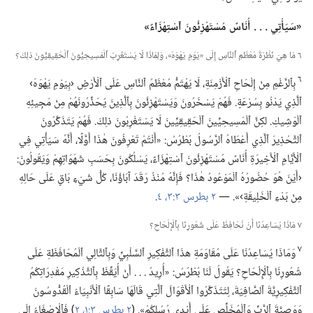
‏«سَيَأْتِي .‏ .‏ .‏ أُنَاسٌ مُسْتَهْزِئُونَ ٱسْتِهْزَاءً»‏
٦ مَا هِيَ نَظْرَةُ مُعْظَمِ ٱلنَّاسِ إِلَى «يَوْمِ يَهْوَهَ»،‏ وَلِمَاذَا لَا يَسْتَغْرِبُ ٱلْمَسِيحِيُّونَ ٱلْحَقِيقِيُّونَ ذلِكَ؟‏
٦
بِٱلرَّغْمِ مِنْ إِلْحَاحِ ٱلْأَزْمِنَةِ،‏ لَا يَهْتَمُّ مُعْظَمُ ٱلنَّاسِ عَلَى ٱلْأَرْضِ ‹بِيَوْمِ يَهْوَهَ›
ٱلَّذِي يَدْنُو بِسُرْعَةٍ.‏ فَهُمْ يَسْخَرُونَ وَيَسْتَهْزِئُونَ بِٱلَّذِينَ يُحَذِّرُونَهُمْ مِنْ مَجِيئِهِ
ٱلْوَشِيكِ.‏ لكِنَّ ٱلْمَسِيحِيِّينَ ٱلْحَقِيقِيِّينَ لَا يَسْتَغْرِبُونَ ذلِكَ.‏ فَهُمْ يَتَذَكَّرُونَ
ٱلتَّحْذِيرَ ٱلَّذِي أَعْطَاهُ ٱلرَّسُولُ بُطْرُسُ:‏ «أَنْتُمْ تَعْرِفُونَ هٰذَا أَوَّلًا،‏ أَنَّهُ سَيَأْتِي فِي
ٱلْأَيَّامِ ٱلْأَخِيرَةِ أُنَاسٌ مُسْتَهْزِئُونَ ٱسْتِهْزَاءً،‏ يَسْلُكُونَ بِحَسَبِ شَهَوَاتِهِمْ وَيَقُولُونَ:‏
‹أَيْنَ هُوَ حُضُورُهُ ٱلْمَوْعُودُ هٰذَا؟‏ فَإِنَّهُ مُنْذُ رَقَدَ آبَاؤُنَا،‏ كُلُّ شَيْءٍ بَاقٍ عَلَى حَالِهِ
مِنْ بَدْءِ ٱلْخَلِيقَةِ›».‏ —‏
٢ بطرس ٣:‏٣،‏ ٤
‏.‏
٧ مَاذَا يُسَاعِدُنَا أَنْ نُحَافِظَ عَلَى شُعُورِنَا بِٱلْإِلْحَاحِ؟‏
٧
وَمَاذَا يُسَاعِدُنَا عَلَى مُقَاوَمَةِ هذَا ٱلتَّفْكِيرِ ٱلسَّلْبِيِّ وَبِٱلتَّالِي ٱلْمُحَافَظَةِ عَلَى
شُعُورِنَا بِٱلْإِلْحَاحِ؟‏ يَقُولُ لَنَا بُطْرُسُ:‏ «أُرِيدُ .‏ .‏ .‏ أَنْ أُيَقِّظَ بِٱلتَّذْكِيرِ مَقْدِرَاتِكُمُ
ٱلتَّفْكِيرِيَّةَ ٱلصَّافِيَةَ،‏ لِتَتَذَكَّرُوا ٱلْأَقْوَالَ ٱلَّتِي قَالَهَا سَابِقًا ٱلْأَنْبِيَاءُ ٱلْقُدُّوسُونَ
وَوَصِيَّةَ ٱلرَّبِّ وَٱلْمُخَلِّصِ عَلَى أَيْدِي رُسُلِكُمْ».‏ (‏
٢ بطرس ٣:‏١،‏ ٢
‏)‏ فَٱلْإِصْغَاءُ إِلَى