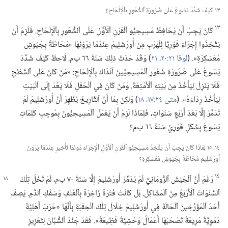
١٣ كَيْفَ شَدَّدَ يَسُوعُ عَلَى ضَرُورَةِ ٱلشُّعُورِ بِٱلْإِلْحَاحِ؟‏
١٣
كَانَ يَجِبُ أَنْ يُحَافِظَ مَسِيحِيُّو ٱلْقَرْنِ ٱلْأَوَّلِ عَلَى ٱلشُّعُورِ بِٱلْإِلْحَاحِ.‏ فَلَزِمَ أَنْ
يَتَّخِذُوا إِجْرَاءً فَوْرِيًّا لِلْهَرَبِ مِنْ أُورُشَلِيمَ عِنْدَمَا يَرَوْنَهَا «مُحَاطَةً بِجُيُوشٍ
مُعَسْكِرَةٍ».‏ (‏
لوقا ٢١:‏٢٠،‏ ٢١
‏)‏ وَقَدْ حَدَثَ ذلِكَ سَنَةَ ٦٦ ب‌م.‏ لَاحِظْ كَيْفَ شَدَّدَ
يَسُوعُ عَلَى ضَرُورَةِ شُعُورِ ٱلْمَسِيحِيِّينَ آنَذَاكَ بِٱلْإِلْحَاحِ:‏ «مَنْ كَانَ عَلَى ٱلسَّطْحِ
فَلَا يَنْزِلْ لِيَأْخُذَ مِنْ بَيْتِهِ ٱلْأَمْتِعَةَ.‏ وَمَنْ كَانَ فِي ٱلْحَقْلِ فَلَا يَعُدْ إِلَى ٱلْبَيْتِ
لِيَأْخُذَ رِدَاءَهُ».‏ (‏
متى ٢٤:‏١٧،‏ ١٨
‏)‏ وَلكِنْ بِمَا أَنَّ ٱلتَّارِيخَ يُظْهِرُ أَنَّ أُورُشَلِيمَ لَمْ
تُدَمَّرْ إِلَّا بَعْدَ أَرْبَعِ سَنَوَاتٍ،‏ فَلِمَاذَا لَزِمَ أَنْ يَعْمَلَ ٱلْمَسِيحِيُّونَ بِمُوجِبِ كَلِمَاتِ
يَسُوعَ بِشَكْلٍ فَوْرِيٍّ سَنَةَ ٦٦ ب‌م؟‏
١٤،‏ ١٥ لِمَاذَا كَانَ يَجِبُ أَنْ يَتَّخِذَ مَسِيحِيُّو ٱلْقَرْنِ ٱلْأَوَّلِ ٱلْإِجْرَاءَ دُونَمَا تَأْخِيرٍ عِنْدَمَا يَرَوْنَ
أُورُشَلِيمَ مُحَاطَةً بِجُيُوشٍ مُعَسْكِرَةٍ؟‏
١٤
رَغْمَ أَنَّ ٱلْجَيْشَ ٱلرُّومَانِيَّ لَمْ يُدَمِّرْ أُورُشَلِيمَ إِلَّا سَنَةَ ٧٠ ب‌م،‏ لَمْ تَخْلُ تِلْكَ
ٱلسَّنَوَاتُ ٱلْأَرْبَعُ مِنَ ٱلْمَشَاكِلَ.‏ بَلْ كَانَتْ فَتْرَةً زَاخِرَةً بِٱلْعُنْفِ وَسَفْكِ ٱلدَّمِ.‏ يَصِفُ
أَحَدُ ٱلْمُؤَرِّخِينَ ٱلْحَالَةَ فِي أُورُشَلِيمَ خِلَالَ تِلْكَ ٱلْحِقْبَةِ بِأَنَّهَا «حَرْبٌ أَهْلِيَّةٌ
دَمَوِيَّةٌ مُرِيعَةٌ تَصْحَبُهَا أَعْمَالٌ وَحْشِيَّةٌ فَظِيعَةٌ».‏ فَقَدْ جُنِّدَ ٱلشُّبَّانُ لِتَعْزِيزِ