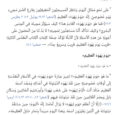
٢
عَلَى نَحْوٍ مُمَاثِلٍ ٱلْيَوْمَ،‏ يَنْتَظِرُ ٱلْمَسِيحِيُّونَ ٱلْحَقِيقِيُّونَ بِفَارِغِ ٱلصَّبْرِ مَجِيءَ
يَوْمٍ خُصُوصِيٍّ.‏ إِنَّهُ «يَوْمُ يَهْوَهَ» ٱلْعَظِيمُ.‏ (‏
اشعيا ١٣:‏٩؛‏
يوئيل ٢:‏١؛‏
٢ بطرس
٣:‏١٢
‏)‏ فَمَا هُوَ «يَوْمُ يَهْوَهَ» ٱلْقَادِمُ هذَا؟‏ كَيْفَ سَيُؤَثِّرُ مَجِيئُهُ فِي ٱلْجِنْسِ
ٱلْبَشَرِيِّ؟‏ وَكَيْفَ نَتَأَكَّدُ أَنَّنَا مُسْتَعِدُّونَ لِمَجِيئِهِ؟‏ لَا بُدَّ لَنَا مِنَ ٱلْحُصُولِ عَلَى
أَجْوِبَةٍ عَنْ هذِهِ ٱلْأَسْئِلَةِ لِأَنَّ ٱلْأَدِلَّةَ تُؤَكِّدُ صِحَّةَ كَلِمَاتِ ٱلْكِتَابِ ٱلْمُقَدَّسِ ٱلتَّالِيَةِ:‏
«قَرِيبٌ يَوْمُ يَهْوَهَ ٱلْعَظِيمُ،‏ قَرِيبٌ وَسَرِيعٌ جِدًّا».‏ —‏
صفنيا ١:‏١٤
‏.‏
‏«يَوْمُ يَهْوَهَ ٱلْعَظِيمُ»‏
٣ مَا هُوَ «يَوْمُ يَهْوَهَ ٱلْعَظِيمُ»؟‏
٣
مَا هُوَ «يَوْمُ يَهْوَهَ ٱلْعَظِيمُ»؟‏ تُشِيرُ عِبَارَةُ «يَوْمُ يَهْوَهَ» فِي ٱلْأَسْفَارِ ٱلْمُقَدَّسَةِ
إِلَى أَوْقَاتٍ خُصُوصِيَّةٍ حِينَ نَفَّذَ يَهْوَه ٱلدَّيْنُونَةَ فِي أَعْدَائِهِ وَمَجَّدَ ٱسْمَهُ
ٱلْعَظِيمَ.‏ مَثَلًا،‏ أَتَتْ ‹أَيَّامٌ لِيَهْوَه› عَلَى شَعْبِ يَهُوذَا وَأُورُشَلِيمَ ٱلْخَائِنِينَ وَسُكَّانِ
بَابِلَ وَمِصْرَ ٱلظَّالِمِينَ حِينَ نَفَّذَ دَيْنُونَتَهُ فِيهِمْ.‏ (‏
اشعيا ٢:‏١،‏
١٠-‏١٢؛‏
١٣:‏١-‏٦؛‏
ارميا
٤٦:‏٧-‏١٠
‏)‏ إِلَّا أَنَّ أَعْظَمَ ‹يَوْمٍ لِيَهْوَه› لَا يَزَالُ أَمَامَنَا.‏ إِنَّهُ ‹ٱلْيَوْمُ› حِينَ سَتُنَفَّذُ
دَيْنُونَتُهُ فِي ٱلَّذِينَ يُعَيِّرُونَ ٱسْمَهُ.‏ وَهذَا ٱلْيَوْمُ سَيَبْدَأُ بِدَمَارِ «بَابِلَ ٱلْعَظِيمَةِ»،‏