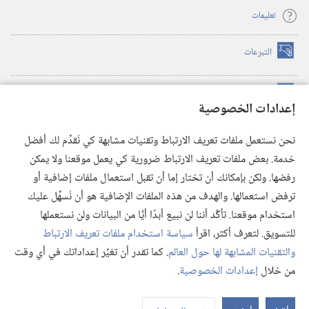
تعليمات
التبرعات
(يفتح
نافذة
جديدة)
مكتبة برج المراقبة الالكترونية
™
(يفتح
إعدادات الخصوصية
نافذة
JW Hub
جديدة)
(يفتح
نحن نستعمل ملفات تعريف الارتباط وتقنيات مشابهة كي نُقدِّم لك أفضل
نافذة
®
خدمة. بعض ملفات تعريف الارتباط ضرورية كي يعمل موقعنا ولا يمكن
تطبيق
JW Library
جديدة)
رفضها. ولكن بإمكانك أن تختار إما أن تقبل استعمال ملفات إضافية أو
مكتبة برج المراقبة
ترفض استعمالها. والهدف من هذه الملفات الإضافية هو أن نُسهِّل عليك
استخدام موقعنا. تأكَّد أننا لن نبيع أبدًا أيًّا من البيانات ولن نستعملها
للتسويق. لتعرف أكثر، اقرأ
سياسة استخدام ملفات تعريف الارتباط
والتقنيات المشابهة لها حول العالم
. كما تقدر أن تغيِّر إعداداتك في أي وقت
Copyright
© 2026 .Watch Tower Bible and Tract Society of Pennsylvania
من خلال
إعدادات الخصوصية
.
شروط الاستخدام
|
سياسة الخصوصية
|
إعدادات الخصوصية
عر
الم