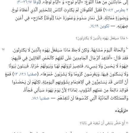
إِلَى حَادِثَتَيْنِ مِنْ هذَا ٱلنَّوْعِ:‏ «أَيَّامِ نُوحٍ» وَ «أَيَّامِ لُوطٍ».‏ (‏
لوقا ١٧:‏٢٦-‏٣٠؛‏
٢ بطرس ٢:‏٥-‏٩
‏)‏ فَقَبْلَ ٱلطُّوفَانِ لَمْ يَكْتَرِثِ ٱلنَّاسُ لِلتَّحْذِيرِ ٱلَّذِي أَعْطَاهُ نُوحٌ.‏
وَبِصُورَةٍ مُمَاثِلَةٍ،‏ قَبْلَ دَمَارِ سَدُومَ وَعَمُورَةَ «بَدَا [لُوطٌ] كَمَازِحٍ» فِي أَعْيُنِ
صِهْرَيْهِ.‏ —‏
تكوين ١٩:‏١٤
‏.‏
١٠ مَاذَا سَيَفْعَلُ يَهْوَه بِالَّذِينَ لَا يَكْتَرِثُونَ؟‏
١٠
وَٱلْحَالَةُ ٱلْيَوْمَ مُشَابِهَةٌ.‏ وَلكِنْ لَاحِظْ مَاذَا سَيَفْعَلُ يَهْوَه بِٱلَّذِينَ لَا يَكْتَرِثُونَ.‏
فَقَدْ قَالَ:‏ «أَفْتَقِدُ ٱلرِّجَالَ ٱلْجَامِدِينَ عَلَى ثُفْلِهِمْ كَٱلْخَمْرِ،‏ ٱلْقَائِلِينَ فِي قَلْبِهِمْ:‏
‹يَهْوَهُ لَا يُحْسِنُ وَلَا يُسِيءُ›،‏ فَتَصِيرُ ثَرْوَتُهُمْ نَهْبًا وَبُيُوتُهُمْ خَرَابًا.‏ فَيَبْنُونَ بُيُوتًا
وَلَا يَسْكُنُونَ فِيهَا،‏ وَيَغْرِسُونَ كُرُومًا وَلَا يَشْرَبُونَ خَمْرَهَا».‏ (‏
صفنيا ١:‏١٢،‏ ١٣
‏)‏ فَمَعَ
أَنَّ ٱلنَّاسَ قَدْ يَسْتَمِرُّونَ فِي ٱلِٱهْتِمَامِ بِشُؤُونِهِمِ ٱلْيَوْمِيَّةِ،‏ لكِنَّهُمْ لَنْ يَحْصُدُوا
فَوَائِدَ دَائِمَةً مِنْ عَمَلِهِمِ ٱلدَّؤُوبِ.‏ لِمَاذَا؟‏ لِأَنَّ يَوْمَ يَهْوَهَ سَيَأْتِي فَجْأَةً،‏
وَٱلْمُمْتَلَكَاتُ ٱلْمَادِّيَّةُ ٱلَّتِي كَدَّسُوهَا لَنْ تُنْقِذَهُمْ.‏ —‏
صفنيا ١:‏١٨
‏.‏
‏«تَرَقَّبْهُ»‏
١١ أَيُّ حَضٍّ يَنْبَغِي أَنْ نُبْقِيَهُ فِي بَالِنَا؟‏