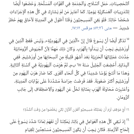
ٱلتَّحْصِينَاتِ،‏ حَمْلِ ٱلسِّلَاحِ،‏ وَٱلْخِدْمَةِ فِي ٱلْقُوَّاتِ ٱلْمُسَلَّحَةِ.‏ وَخَضَعُوا أَيْضًا
لِلتَّدْرِيبَاتِ ٱلْعَسْكَرِيَّةِ يَوْمِيًّا.‏ كَمَا ٱعْتُبِرَ مَنْ لَمْ يُشَارِكْ فِي كُلِّ هذِهِ ٱلْإِجْرَاءَاتِ
شَخْصًا خَائِنًا.‏ فَلَوْ بَقِيَ ٱلْمَسِيحِيُّونَ وَقْتًا أَطْوَلَ فِي ٱلْمَدِينَةِ لَأَحَاقَ بِهِمْ خَطَرٌ
شَدِيدٌ.‏ —‏
متى ٢٦:‏٥٢؛‏
مرقس ١٢:‏١٧
‏.‏
١٥
تَذَكَّرْ أَيْضًا أَنَّ يَسُوعَ قَالَ إِنَّ «ٱلَّذِينَ فِي ٱلْيَهُودِيَّةِ»،‏ وَلَيْسَ فَقَطِ ٱلَّذِينَ فِي
أُورُشَلِيمَ،‏ يَجِبُ أَنْ يَبْدَأُوا بِٱلْهَرَبِ.‏ وَكَانَ ذلِكَ مُهِمًّا لِأَنَّ ٱلْجُيُوشَ ٱلرُّومَانِيَّةَ
جَدَّدَتْ عَمَلِيَّاتِهَا ٱلْحَرْبِيَّةَ بَعْدَ أَشْهُرٍ قَلِيلَةٍ مِنِ ٱنْسِحَابِهَا مِنْ أُورُشَلِيمَ.‏ فَفِي
ٱلْبِدَايَةِ،‏ أُخْضِعَتِ ٱلْجَلِيلُ سَنَةَ ٦٧ ب‌م،‏ ثُمَّ هُزِمَتِ ٱلْيَهُودِيَّةُ فِي ٱلسَّنَةِ ٱلتَّالِيَةِ.‏
وَهذَا مَا أَنْتَجَ بُؤْسًا شَدِيدًا فِي كُلِّ أَنْحَاءِ ٱلْقُرَى.‏ كَمَا صَارَ هَرَبُ ٱلْيَهُودِ مِنْ
أُورُشَلِيمَ أَكْثَرَ صُعُوبَةً.‏ فَقَدْ فُرِضَتْ حِرَاسَةٌ مُشَدَّدَةٌ عَلَى بَوَّابَاتِ ٱلْمَدِينَةِ،‏
وَٱعْتُبِرَتْ مُحَاوَلَةُ ٱلْهَرَبِ بِمَثَابَةِ تَخَلٍّ عَنِ ٱلْيَهُودِ وَٱلِٱصْطِفَافِ إِلَى جَانِبِ
ٱلرُّومَانِ.‏
١٦ أَيُّ مَوْقِفٍ لَزِمَ أَنْ يَمْتَلِكَهُ مَسِيحِيُّو ٱلْقَرْنِ ٱلْأَوَّلِ لِكَيْ يَخْلُصُوا مِنْ وَقْتِ ٱلشِّدَّةِ؟‏
١٦
إِذْ نُبْقِي كُلَّ هذِهِ ٱلْعَوَامِلِ فِي بَالِنَا،‏ يُمْكِنُنَا أَنْ نَفْهَمَ لِمَاذَا شَدَّدَ يَسُوعُ عَلَى
إِلْحَاحِ ٱلْأَزْمِنَةِ.‏ فَكَانَ يَجِبُ أَنْ يَكُونَ ٱلْمَسِيحِيُّونَ مُسْتَعِدِّينَ لِلْقِيَامِ