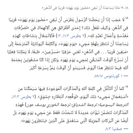
١٨،‏ ١٩ مَاذَا يُسَاعِدُنَا أَنْ نُبْقِيَ «حُضُورَ يَوْمِ يَهْوَهَ» قَرِيبًا فِي ٱلذِّهْنِ؟‏
١٨
لَا عَجَبَ إِذًا أَنْ يَحُضَّنَا ٱلرَّسُولُ بُطْرُسُ أَنْ نُبْقِيَ «حُضُورَ يَوْمِ يَهْوَهَ» قَرِيبًا
فِي ٱلذِّهْنِ.‏ وَكَيْفَ نَفْعَلُ ذلِكَ؟‏ إِحْدَى ٱلطَّرَائِقِ هِيَ ٱلِٱنْهِمَاكُ فِي «تَصَرُّفَاتٍ
مُقَدَّسَةٍ وَأَعْمَالِ تَعَبُّدٍ للهِ».‏ (‏
٢ بطرس ٣:‏١١،‏ ١٢
‏)‏ فَٱلِٱنْشِغَالُ بِنَشَاطَاتٍ كَهذِهِ
يُسَاعِدُنَا أَنْ نَنْتَظِرَ بِلَهْفَةٍ مَجِيءَ «يَوْمِ يَهْوَهَ».‏ وَٱلْكَلِمَةُ ٱلْيُونَانِيَّةُ ٱلْمُتَرْجَمَةُ إِلَى
«مُبْقِينَ قَرِيبًا .‏ .‏ .‏ فِي ٱلذِّهْنِ» تَعْنِي حَرْفِيًّا «مُسَرِّعِينَ».‏ طَبْعًا،‏ لَا يُمْكِنُنَا فِعْلِيًّا
أَنْ نُسَرِّعَ ٱلْوَقْتَ ٱلْمُتَبَقِّيَ لِمَجِيءِ يَوْمِ يَهْوَهَ.‏ وَلكِنْ إِذَا كُنَّا مَشْغُولِينَ بِخِدْمَةِ
ٱللهِ فِيمَا نَنْتَظِرُ هذَا ٱلْيَوْمَ،‏ فَسَيَبْدُو أَنَّ ٱلْوَقْتَ يَمُرُّ بِسُرْعَةٍ أَكْبَرَ.‏
—‏
١ كورنثوس ١٥:‏٥٨
‏.‏
١٩
كَمَا أَنَّ ٱلتَّأَمُّلَ فِي كَلِمَةِ ٱللهِ وَٱلْمُذَكِّرَاتِ ٱلْمَوْجُودَةِ فِيهَا سَيُمَكِّنُنَا مِنِ
‹ٱسْتِعْجَالِ مَجِيءِ› ذلِكَ ٱلْيَوْمِ،‏ ‹تَوَقُّعِهِ›،‏ ٱنْتِظَارِهِ ‹بِشَوْقٍ›.‏ (‏
٢ بطرس ٣:‏١٢
‏،‏
الترجمة اليسوعية؛‏ ترجمة الشدياق؛‏ ترجمة الخوري يوسف عون
‏)‏ فَهذِهِ
ٱلْمُذَكِّرَاتُ تَتَضَمَّنُ نُبُوَّاتٍ عَدِيدَةً لَا تَتَحَدَّثُ فَقَطْ عَنْ مَجِيءِ يَوْمِ يَهْوَهَ،‏ بَلْ
أَيْضًا عَنِ ٱلْبَرَكَاتِ ٱلْجَزِيلَةِ ٱلَّتِي سَتُغْدَقُ عَلَى ٱلَّذِينَ ‹يَنْتَظِرُونَ يَهْوَهَ›.‏
—‏
صفنيا ٣:‏٨
‏.‏