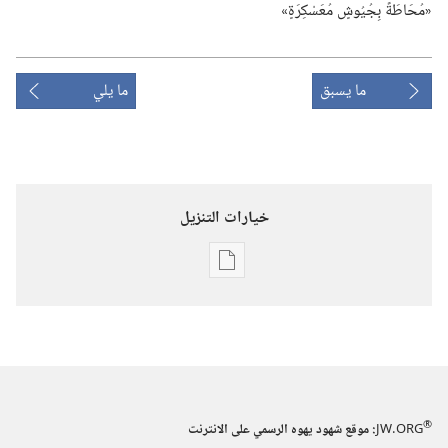
«مُحَاطَةً بِجُيُوشٍ مُعَسْكِرَةٍ»‏
ما يسبق
ما يلي
خيارات التنزيل
خيارات
تنزيل
الاصدارات
برج
المراقبة
(‏الطبعة
®
JW.ORG
:‏ موقع شهود يهوه الرسمي على الانترنت
الدراسية)‏