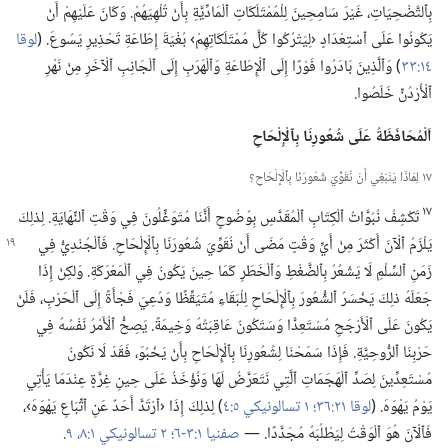
بِٱلتَّضْحِيَاتِ،‏ غَيْرَ سَامِحِينَ لِلْمُمْتَلَكَاتِ ٱلْمَادِّيَّةِ بِأَنْ تُلْهِيَهُمْ.‏ وَكَانَ عَلَيْهِمْ أَنْ
يَكُونُوا عَلَى ٱسْتِعْدَادٍ ‹لِيَتْرُكُوا كُلَّ مُمْتَلَكَاتِهِمْ› بُغْيَةَ إِطَاعَةِ تَحْذِيرِ يَسُوعَ.‏ (‏
لوقا
١٤:‏٣٣
‏)‏ وَٱلَّذِينَ بَادَرُوا فَوْرًا إِلَى ٱلْإِطَاعَةِ وَٱلْهَرَبِ إِلَى ٱلْجَانِبِ ٱلْآخَرِ مِنْ نَهْرِ
ٱلْأُرْدُنِّ خَلَصُوا.‏
اَلْمُحَافَظَةُ عَلَى شُعُورِنَا بِٱلْإِلْحَاحِ
١٧ لِمَاذَا يَنْبَغِي أَنْ نُقَوِّيَ شُعُورَنَا بِٱلْإِلْحَاحِ؟‏
١٧
تَكْشِفُ نُبُوَّاتُ ٱلْكِتَابِ ٱلْمُقَدَّسِ بِوُضُوحٍ أَنَّنَا مُتَوَغِّلُونَ فِي وَقْتِ ٱلنِّهَايَةِ.‏ لِذلِكَ
يَلْزَمُ ٱلْآنَ أَكْثَرَ مِنْ أَيِّ وَقْتٍ مَضَى أَنْ نُقَوِّيَ شُعُورَنَا بِٱلْإِلْحَاحِ.‏ فَٱلْجُنْدِيُّ فِي
زَمَنِ ٱلسِّلْمِ لَا يَشْعُرُ بِٱلضَّغْطِ وَٱلْخَطَرِ كَمَا حِينَ يَكُونُ فِي ٱلْمَعْرَكَةِ.‏ وَلكِنْ إِذَا
جَعَلَهُ ذلِكَ يَخْسَرُ ٱلشُّعُورَ بِٱلْإِلْحَاحِ لِلْبَقَاءِ مُتَيَقِّظًا وَدُعِيَ فَجْأَةً إِلَى ٱلْحَرْبِ،‏ فَلَنْ
يَكُونَ عَلَى ٱلْأَرْجَحِ مُسْتَعِدًّا وَسَتَكُونُ عَاقِبَتُهُ وَخِيمَةً.‏ يَصِحُّ ٱلْأَمْرُ نَفْسُهُ فِي
حَرْبِنَا ٱلرُّوحِيَّةِ.‏ فَإِذَا سَمَحْنَا لِشُعُورِنَا بِٱلْإِلْحَاحِ بِأَنْ يَخْبُوَ،‏ فَقَدْ لَا نَكُونُ
مُسْتَعِدِّينَ لِصَدِّ ٱلْهَجَمَاتِ ٱلَّتِي نَتَعَرَّضُ لَهَا وَنُؤْخَذُ عَلَى حِينِ غِرَّةٍ عِنْدَمَا يَأْتِي
يَوْمُ يَهْوَهَ.‏ (‏
لوقا ٢١:‏٣٦؛‏
١ تسالونيكي ٥:‏٤
‏)‏ لِذلِكَ إِذَا ‹ٱرْتَدَّ أَحَدٌ عَنِ ٱتِّبَاعِ يَهْوَهَ›،‏
فَٱلْآنَ هُوَ ٱلْوَقْتُ لِيَطْلُبَهُ مُجَدَّدًا.‏ —‏
صفنيا ١:‏٣-‏٦؛‏
٢ تسالونيكي ١:‏٨،‏ ٩
‏.‏