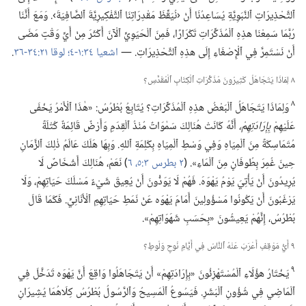
ٱلتَّحْذِيرَاتِ ٱلنَّبَوِيَّةِ يُسَاعِدُنَا أَنْ ‹نُيَقِّظَ مَقْدِرَاتِنَا ٱلتَّفْكِيرِيَّةَ ٱلصَّافِيَةَ›.‏ وَمَعَ أَنَّنَا
رُبَّمَا سَمِعْنَا هذِهِ ٱلْمُذَكِّرَاتِ تَكْرَارًا،‏ فَمِنَ ٱلْحَيَوِيِّ ٱلْآنَ أَكْثَرَ مِنْ أَيِّ وَقْتٍ مَضَى
أَنْ نَسْتَمِرَّ فِي ٱلْإِصْغَاءِ إِلَى هذِهِ ٱلتَّحْذِيرَاتِ.‏ —‏
اشعيا ٣٤:‏١-‏٤؛‏
لوقا ٢١:‏٣٤-‏٣٦
‏.‏
٨ لِمَاذَا يَتَجَاهَلُ كَثِيرُونَ مُذَكِّرَاتِ ٱلْكِتَابِ ٱلْمُقَدَّسِ؟‏
٨
وَلِمَاذَا يَتَجَاهَلُ ٱلْبَعْضُ هذِهِ ٱلْمُذَكِّرَاتِ؟‏ يُتَابِعُ بُطْرُسُ:‏ «هٰذَا ٱلْأَمْرُ يَخْفَى
عَلَيْهِمْ
بِإِرَادَتِهِمْ،‏
أَنَّهُ كَانَتْ هُنَالِكَ سَمٰوَاتٌ مُنْذُ ٱلْقِدَمِ وَأَرْضٌ قَائِمَةٌ كُتْلَةً
مُتَمَاسِكَةً مِنَ ٱلْمِيَاهِ وَفِي وَسْطِ ٱلْمِيَاهِ بِكَلِمَةِ ٱللهِ.‏ وَبِهَا هَلَكَ عَالَمُ ذٰلِكَ ٱلزَّمَانِ
حِينَ غُمِرَ بِطُوفَانٍ مِنَ ٱلْمَاءِ».‏ (‏
٢ بطرس ٣:‏٥،‏ ٦
‏)‏ نَعَمْ،‏ هُنَالِكَ أَشْخَاصٌ لَا
يُرِيدُونَ أَنْ يَأْتِيَ يَوْمُ يَهْوَهَ.‏ فَهُمْ لَا يَوَدُّونَ أَنْ يُعِيقَ شَيْءٌ مَسْلَكَ حَيَاتِهِمْ،‏ وَلَا
يَرْغَبُونَ أَنْ يَكُونُوا مَسْؤُولِينَ أَمَامَ يَهْوَه عَنْ نَمَطِ حَيَاتِهِمِ ٱلْأَنَانِيِّ.‏ فَكَمَا قَالَ
بُطْرُسُ،‏ إِنَّهُمْ يَعِيشُونَ «بِحَسَبِ شَهَوَاتِهِمْ».‏
٩ أَيُّ مَوْقِفٍ أَعْرَبَ عَنْهُ ٱلنَّاسُ فِي أَيَّامِ نُوحٍ وَلُوطٍ؟‏
٩
يَخْتَارُ هؤُلَاءِ ٱلْمُسْتَهْزِئُونَ «بِإِرَادَتِهِمْ» أَنْ يَتَجَاهَلُوا وَاقِعَ أَنَّ يَهْوَه تَدَخَّلَ فِي
ٱلْمَاضِي فِي شُؤُونِ ٱلْبَشَرِ.‏ فَيَسُوعُ ٱلْمَسِيحُ وَٱلرَّسُولُ بُطْرُسُ كِلَاهُمَا يُشِيرَانِ