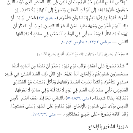
١١
بِعَكْسِ ٱلْعَالَمِ ٱلشِّرِّيرِ حَوْلَنَا،‏ يَجِبُ أَنْ نُبْقِيَ فِي بَالِنَا ٱلْحَضَّ ٱلَّذِي دَوَّنَهُ ٱلنَّبِيُّ
حَبَقُّوقُ:‏ «اَلرُّؤْيَا بَعْدُ إِلَى ٱلْوَقْتِ ٱلْمُعَيَّنِ،‏ وَتُسْرِعُ إِلَى ٱلنِّهَايَةِ وَلَا تَكْذِبُ.‏ إِنْ
تَأَخَّرَتْ فَتَرَقَّبْهَا،‏ لِأَنَّهَا تَتِمُّ إِتْمَامًا وَلَنْ تَتَأَخَّرَ».‏ (‏
حبقوق ٢:‏٣
‏)‏ فَحَتَّى لَوْ بَدَا أَنَّ
ذلِكَ ٱلْيَوْمَ تَأَخَّرَ مِنْ وُجْهَةِ نَظَرِنَا نَحْنُ ٱلْبَشَرَ ٱلنَّاقِصِينَ،‏ يَجِبُ أَنْ نَتَذَكَّرَ أَنَّ
يَهْوَه لَا يَتَبَاطَأُ.‏ فَيَوْمُهُ سَيَأْتِي فِي ٱلْوَقْتِ ٱلْمُحَدَّدِ،‏ فِي سَاعَةٍ لَا يَتَوَقَّعُهَا
ٱلنَّاسُ.‏ —‏
مرقس ١٣:‏٣٣؛‏
٢ بطرس ٣:‏٩،‏ ١٠
‏.‏
١٢ مِمَّ حَذَّرَ يَسُوعُ،‏ وَكَيْفَ يَتَبَايَنُ ذلِكَ مَعَ تَصَرُّفِ أَتْبَاعِ يَسُوعَ ٱلْأُمَنَاءِ؟‏
١٢
شَدَّدَ يَسُوعُ عَلَى أَهَمِّيَّةِ تَرَقُّبِ يَوْمِ يَهْوَهَ وَحَذَّرَ أَنَّ بَعْضًا مِنْ أَتْبَاعِهِ أَيْضًا
سَيَخْسَرُونَ شُعُورَهُمْ بِٱلْإِلْحَاحِ.‏ أَنْبَأَ عَنْهُمْ:‏ «إِنْ قَالَ ذٰلِكَ ٱلْعَبْدُ ٱلسَّيِّئُ فِي قَلْبِهِ:‏
‹سَيِّدِي يَتَأَخَّرُ›،‏ وَٱبْتَدَأَ يَضْرِبُ ٱلْعَبِيدَ رُفَقَاءَهُ،‏ وَيَأْكُلُ وَيَشْرَبُ مَعَ ٱلسَّكَارَى
ٱلْمُدْمِنِينَ،‏ يَأْتِي سَيِّدُ ذٰلِكَ ٱلْعَبْدِ فِي يَوْمٍ لَا يَتَرَقَّبُهُ وَفِي سَاعَةٍ لَا يَعْرِفُهَا،‏
وَيُعَاقِبُهُ عِقَابًا شَدِيدًا».‏ (‏
متى ٢٤:‏٤٨-‏٥١
‏)‏ بِٱلتَّبَايُنِ،‏ يُحَافِظُ صَفُّ ٱلْعَبْدِ ٱلْأَمِينِ
ٱلْفَطِينِ بِوَلَاءٍ عَلَى شُعُورِهِ بِٱلْإِلْحَاحِ.‏ فَهُوَ يُدَاوِمُ عَلَى ٱلسَّهَرِ وَيَبْقَى مُسْتَعِدًّا.‏
وَقَدْ أَقَامَهُ يَسُوعُ «عَلَى جَمِيعِ مُمْتَلَكَاتِهِ».‏ —‏
متى ٢٤:‏٤٢-‏٤٧
‏.‏
ضَرُورَةُ ٱلشُّعُورِ بِٱلْإِلْحَاحِ