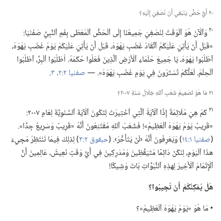
٢٠ أَيُّ حَضٍّ يَنْبَغِي أَنْ نُصْغِيَ إِلَيْهِ؟‏
٢٠
وَٱلْآنَ هُوَ ٱلْوَقْتُ لِنُصْغِيَ جَمِيعُنَا إِلَى ٱلْحَضِّ ٱلْمُعْطَى بِفَمِ ٱلنَّبِيِّ صَفَنْيَا:‏
«قَبْلَ أَنْ يَأْتِيَ عَلَيْكُمُ ٱتِّقَادُ غَضَبِ يَهْوَهَ،‏ قَبْلَ أَنْ يَأْتِيَ عَلَيْكُمْ يَوْمُ غَضَبِ يَهْوَهَ،‏
ٱطْلُبُوا يَهْوَهَ،‏ يَا جَمِيعَ حُلَمَاءِ ٱلْأَرْضِ ٱلَّذِينَ فَعَلُوا حُكْمَهُ.‏ اُطْلُبُوا ٱلْبِرَّ،‏ ٱطْلُبُوا
ٱلْحِلْمَ.‏ لَعَلَّكُمْ تُسْتَرُونَ فِي يَوْمِ غَضَبِ يَهْوَهَ».‏ —‏
صفنيا ٢:‏٢،‏ ٣
‏.‏
٢١ مَا هُوَ تَصْمِيمُ شَعْبِ ٱللهِ خِلَالَ سَنَةِ ٢٠٠٧؟‏
٢١
كَمْ هِيَ مُلَائِمَةٌ إِذًا ٱلْآيَةُ ٱلَّتِي ٱخْتِيرَتْ لِتَكُونَ ٱلْآيَةَ ٱلسَّنَوِيَّةَ لِعَامِ ٢٠٠٧:‏
«قَرِيبٌ يَوْمُ يَهْوَهَ ٱلْعَظِيمُ»!‏ فَشَعْبُ ٱللهِ مُقْتَنِعُونَ أَنَّهُ «قَرِيبٌ وَسَرِيعٌ جِدًّا».‏
(‏
صفنيا ١:‏١٤
‏)‏ وَيَعْرِفُونَ أَنَّهُ ‹لَنْ يَتَأَخَّرَ›.‏ (‏
حبقوق ٢:‏٣
‏)‏ لِذلِكَ فِيمَا نَنْتَظِرُ مَجِيءَ
هذَا ٱلْيَوْمِ،‏ لِنَكُنْ دَائِمًا مُتَيَقِّظِينَ وَمُدْرِكِينَ فِي أَيِّ وَقْتٍ نَعِيشُ،‏ عَالِمِينَ أَنَّ
ٱلْإِتْمَامَ ٱلْأَخِيرَ لِهذِهِ ٱلنُّبُوَّاتِ بَاتَ وَشِيكًا!‏
هَلْ يُمْكِنُكُمْ أَنْ تُجِيبُوا؟‏
‏• مَا هُوَ «يَوْمُ يَهْوَهَ ٱلْعَظِيمُ»؟‏