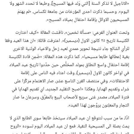
«الاناجيل لا تذكر السنة [التي وُلد فيها المسيح]،‏ وطبعا لا تحدد الشهر ولا
اليوم».‏ وحسبما ذكرت احدى المؤرخات من جامعة تكساس،‏ «لم يهتمّ
المسيحيون الاوائل بإقامة احتفال بميلاد المسيح».‏
وتحت العنوان الفرعي:‏ «مسألة تخمين»،‏ ناقشت المقالة «كيف اختارت
الكنيسة تاريخ ٢٥ كانون الاول (‏ديسمبر)‏».‏ اعترفت قائلة:‏ «ان هذا العيد وفقا
للرأي الشائع جاء نتيجة تحوير عمدي لعيد زحل والاعياد الوثنية الاخرى
بغية إعطائها طابعا مسيحيا».‏ كما ذكرت هذه المقالة:‏ «ضَمِن قادة الكنيسة
إقامة احتفال واسع النطاق بمولد المخلِّص حين حدَّدوا تاريخ عيد الميلاد
في اواخر كانون الاول (‏ديسمبر)‏،‏ وقت اعتاد فيه الناس على إقامة
الاحتفالات».‏ وفي منتصف القرن التاسع عشر،‏ صار الاهتمام مركَّزا على
شراء وتقديم الهدايا.‏ وهكذا «اصبح التقليد الجديد،‏ اي تقديم الهدايا في
فترة الميلاد،‏ مصدر غنى سريع لأصحاب البيع بالمفرَّق،‏ وسرعان ما صار
التجار والمعلِنون يروِّجون لهذا العيد».‏
اذًا،‏ ما من سبب لنتوقع ان عيد الميلاد سيتخذ طابعا سوى الطابع الذي لا
يمتّ بصلة الى المسيحية النقية.‏ فمع ان عيد الميلاد اليوم تسوده «الروح