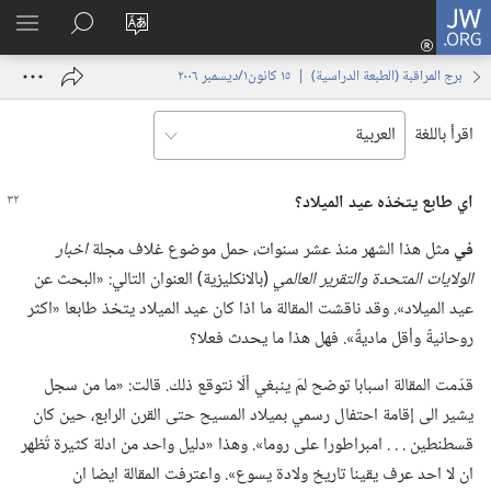
JW.ORG
تسجيل
تغيير
البحث
اظهر
الدخول
لغة
في
القائم
(يفتح
برج المراقبة (‏الطبعة الدراسية)‏ | ‏‎١٥‏ ‏‎كانون١/ديسمبر‏ ‎٢٠٠٦
الموقع
JW.‎ORG
نافذة
جديدة)
اقرأ باللغة
اي طابع يتخذه عيد الميلاد؟‏
في
مثل هذا الشهر منذ عشر سنوات،‏ حمل موضوع غلاف مجلة
اخبار
الولايات المتحدة والتقرير العالمي
‏(‏بالانكليزية)‏ العنوان التالي:‏ «البحث عن
عيد الميلاد».‏ وقد ناقشت المقالة ما اذا كان عيد الميلاد يتخذ طابعا «اكثر
روحانيةً وأقل ماديةً».‏ فهل هذا ما يحدث فعلا؟‏
قدّمت المقالة اسبابا توضح لمَ ينبغي ألّا نتوقع ذلك.‏ قالت:‏ «ما من سجل
يشير الى إقامة احتفال رسمي بميلاد المسيح حتى القرن الرابع،‏ حين كان
قسطنطين .‏ .‏ .‏ امبراطورا على روما».‏ وهذا «دليل واحد من ادلة كثيرة تُظهر
ان لا احد عرف يقينا تاريخ ولادة يسوع».‏ واعترفت المقالة ايضا ان