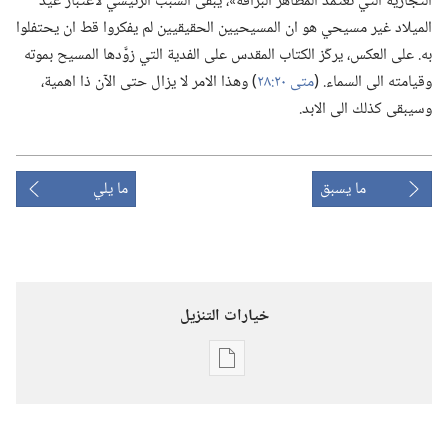
التجارية التي تعتمد المظاهر البراقة»،‏ يبقى السبب الرئيسي لاعتبار عيد
الميلاد غير مسيحي هو ان المسيحيين الحقيقيين لم يفكروا قط ان يحتفلوا
به.‏ على العكس،‏ يركّز الكتاب المقدس على الفدية التي زوَّدها المسيح بموته
وقيامته الى السماء.‏ (‏
متى ٢٠:‏٢٨
‏)‏ وهذا الامر لا يزال حتى الآن ذا اهمية،‏
وسيبقى كذلك الى الابد.‏
ما يسبق
ما يلي
خيارات التنزيل
خيارات
تنزيل
الاصدارات