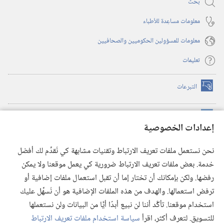
بحث
معلومات مساعِدة للأطباء
معلومات للمسؤولين الحكوميين والصحافيين
تعليمات
التبرعات
(يفتح
نافذة
جديدة)
مكتبة برج المراقبة الالكترونية
™
(يفتح
إعدادات الخصوصية
نافذة
JW Hub
جديدة)
(يفتح
نحن نستعمل ملفات تعريف الارتباط وتقنيات مشابهة كي نُقدِّم لك أفضل
نافذة
®
خدمة. بعض ملفات تعريف الارتباط ضرورية كي يعمل موقعنا ولا يمكن
تطبيق
JW Library
جديدة)
رفضها. ولكن بإمكانك أن تختار إما أن تقبل استعمال ملفات إضافية أو
مكتبة برج المراقبة
ترفض استعمالها. والهدف من هذه الملفات الإضافية هو أن نُسهِّل عليك
استخدام موقعنا. تأكَّد أننا لن نبيع أبدًا أيًّا من البيانات ولن نستعملها
للتسويق. لتعرف أكثر، اقرأ
سياسة استخدام ملفات تعريف الارتباط