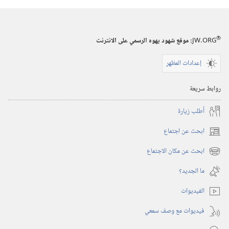
برج
المراقبة
(‏الطبعة
®
JW.ORG
:‏ موقع شهود يهوه الرسمي على الانترنت
الدراسية)‏
‏‎١٥‏ ‏‎كانون١/
إعدادات المظهر
ديسمبر‏
‎٢٠٠٦
روابط سريعة
أُطلب زيارة
ابحث عن اجتماع
(يفتح
نافذة
ابحث عن مكان الاجتماع
(يفتح
جديدة)
نافذة
ما الجديد؟‏
جديدة)
الفيديوات
فيديوات مع وصف سمعي