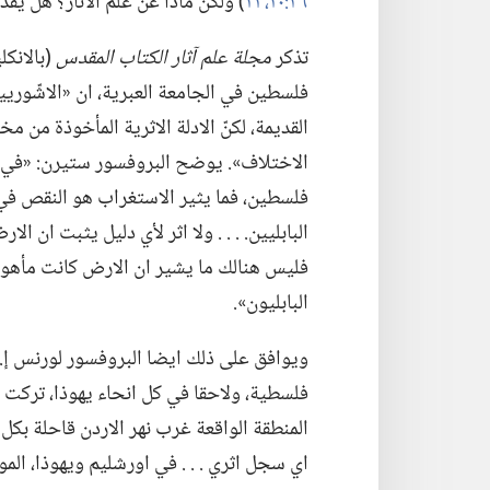
٣٦:‏٢٠،‏ ٢١
‏)‏ ولكن ماذا عن علم الآثار؟‏ هل ي
تذكر
مجلة علم آثار الكتاب المقدس
‏(‏بالان
فلسطين في الجامعة العبرية،‏ ان «الاشّوريي
القديمة،‏ لكنّ الادلة الاثرية المأخوذة م
الاختلاف».‏ يوضح البروفسور ستيرن:‏ «ف
فلسطين،‏ فما يثير الاستغراب هو النقص في ا
البابليين.‏ .‏ .‏ .‏ ولا اثر لأي دليل يثبت ان ا
فليس هنالك ما يشير ان الارض كانت مأهولة.‏ 
البابليون».‏
ويوافق على ذلك ايضا البروفسور لورنس إ.‏ 
فلسطية،‏ ولاحقا في كل انحاء يهوذا،‏ تركت س
المنطقة الواقعة غرب نهر الاردن قاحلة بكل
اي سجل اثري .‏ .‏ .‏ في اورشليم ويهوذا،‏ ال