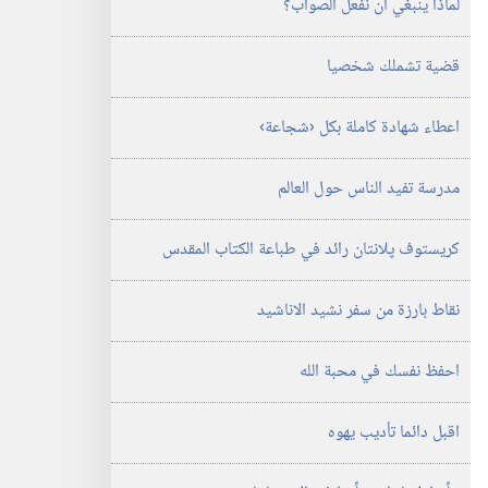
لماذا ينبغي ان نفعل الصواب؟‏
الدراسية)‏
‏‎١٥‏ ‏‎تشرين٢/
نوفمبر‏
قضية تشملك شخصيا
‎٢٠٠٦
اعطاء شهادة كاملة بكل ‹شجاعة›‏
مدرسة تفيد الناس حول العالم
كريستوف پلانتان رائد في طباعة الكتاب المقدس
نقاط بارزة من سفر نشيد الاناشيد
احفظ نفسك في محبة الله
اقبل دائما تأديب يهوه