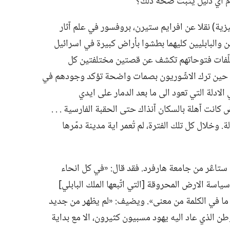
قدّم اي دليل يثبت صحة ذلك؟‏
كليزية)‏ نقلا عن افرايم ستيرن،‏ بروفسور في علم آثار
ن والبابليين كليهما بطشوا بأراض كبيرة في اسرائيل
ن مخلّفات فتوحاتهم تكشف عن قصتين مختلفتين كل
ي حين ترك الاشّوريون بصمات واضحة تؤكد وجودهم في
لادلة التي تعود الى ما بعد الدمار على ايدي
لارض كانت آهلة بالسكان آنذاك حتى الحقبة الفارسية .‏ .‏ .‏
وخلال كل تلك الفترة،‏ لم تُعمر اية مدينة دمّرها
ستاڠر من جامعة هارفرد.‏ فقد قال:‏ «في كل انحاء
ياسة الارض المحروقة [التي اتّبعها الملك البابلي]
 ما في الكلمة من معنى».‏ ويضيف:‏ «لم يظهر من جديد
موطن الذي عاد اليه يهود مسبيون كثيرون،‏ الا مع بداية