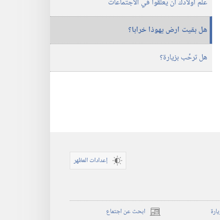
علِّم اولادك ان يعلِّقوا في الاجتماعات
هل بقيت ارض يهوذا خرابا؟‏
هل ترحِّب بزيارة؟‏
إعدادات المظهر
يارة
ابحث عن اجتماع
(يفتح