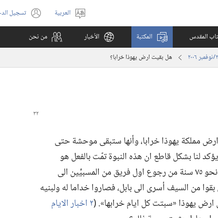
العربية
تسجيل الد
اختر
(يفتح
اللغة
نافذة
كتاب المقدس
المكتبة
الأخبار
من نحن
جديدة)
هل بقيت ارض يهوذا خرابا؟‏
ارض مملكة يهوذا خرابا،‏ وأنها ستبقى موحشة حتى
ا يؤكد لنا بشكل قاطع ان هذه النبوة تمّت بالفعل هو
السجل التاريخي الموحى به الذي كُتب بعد نحو ٧٥ سنة من رجوع اول فريق من المسبيِّين الى
بقوا من السيف أسرى الى بابل،‏ فصاروا خداما له ولبنيه
ارض يهوذا «سبتت كل ايام خرابها».‏ (‏
٢ اخبار الايام