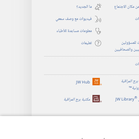
نافذة
 مكان الاجتماع
ما الجديد؟‏
جديدة)
ات
فيديوات مع وصف سمعي
معلومات مساعِدة للأطباء
 للمسؤولين
تعليمات
يين والصحافيين
ات
برج المراقبة
JW Hub
(يفتح
رونية
™
نافذة
®
جديدة)
JW Library
مكتبة برج المراقبة