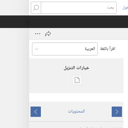
خول
بحث
اقرأ باللغة
خيارات التنزيل
خيارات
تنزيل
الاصدارات
برج
المحتويات
المراقبة
ما
ما
(‏الطبعة
يسبق
يلي