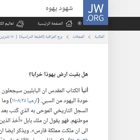
JW.ORG
شهود يهوه
الصفحة الرئيسية
تعاليم ال
المكتبة
المجلات
برج المراقبة (‏الطبعة الدراسية)‏ | ‏‎١٥‏ ‏‎تشرين٢/نوفمبر‏ ‎٢٠٠٦
هل بقيت ارض
يهوذا
خرابا؟‏
أنبأ
الكتاب المقدس ان البابليين سيجعلون 
عودة اليهود من السبي.‏ (‏
ارميا ٢٥:‏٨-‏١١
‏)‏ وم
موطنهم.‏ فهو يقول ان ملك بابل «أخذ الذين 
الى ان ملكت مملكة فارس».‏ ويذكر ايضا ان 