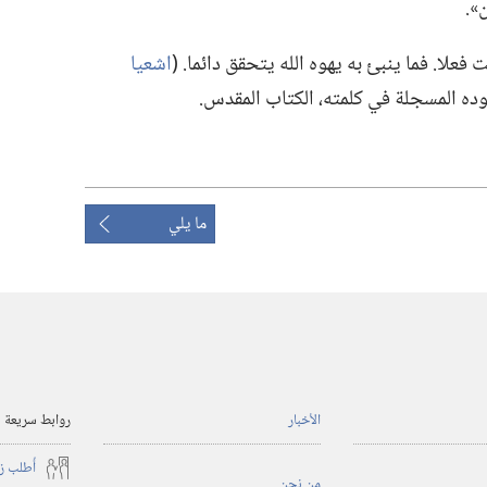
.‏
فعلا.‏ فما ينبئ به يهوه الله يتحقق دائما.‏ (‏
اشعيا
عوده المسجلة في كلمته،‏ الكتاب المقدس.‏
ما يلي
الأخبار
روابط سريعة
أُطلب ز
من نحن