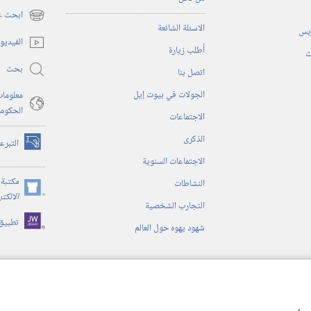
ابحث عن
(يفتح
الاسئلة الشائعة
ريس
نافذة
الفيديو
أُطلب زيارة
جديدة)
ت
بحث
اتصل بنا
الجولات في بيوت إيل
معلومات
الحكوم
الاجتماعات
الذكرى
التبرع
(يفتح
الاجتماعات السنوية
نافذة
جديدة)
مكتبة 
النشاطات
(يفتح
الالكت
التجارب الشخصية
نافذة
تطبيق
جديدة)
شهود يهوه حول العالم
ية
ن الكتاب المقدس