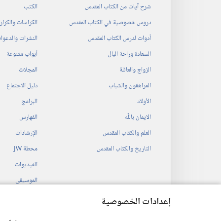
شرح آيات من الكتاب المقدس
الكتب
دروس خصوصية في الكتاب المقدس
الكراسات والكرا
أدوات لدرس الكتاب المقدس
النشرات والدعوا
السعادة وراحة البال
أبواب متنوعة
الزواج والعائلة
المجلات
المراهقون والشباب
دليل الاجتماع
الأولاد
البرامج
الايمان باللّٰه
الفهارس
العلم والكتاب المقدس
الإرشادات
التاريخ والكتاب المقدس
محطة‏ ‏JW
الفيديوات
الموسيقى
المسرحيات السمع
إعدادات الخصوصية
قراءات مسرحية م