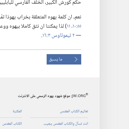
حكم كورش الكبير،‏ الخلف الفارسي للبابليين»
نعم،‏ ان كلمة يهوه المتعلقة بخراب يهوذا تمّت 
٥٥:‏١٠،‏ ١١
‏)‏ لذا يمكننا ان نثق كاملا بيهوه وو
—‏
٢ تيموثاوس ٣:‏١٦
‏.‏
ما يسبق
®
JW.ORG
:‏ موقع شهود يهوه الرسمي على الانترنت
تعاليم الكتاب المقدس
المكتبة
انت تسأل والكتاب المقدس يجيب
الكتاب المقدس