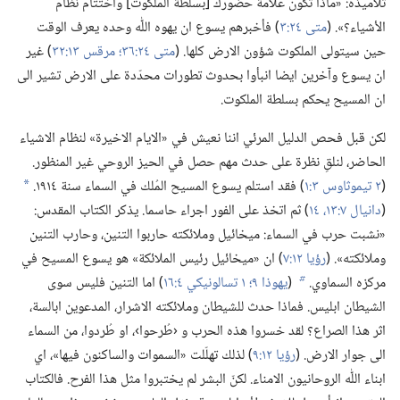
تلاميذه:‏ «ماذا تكون علامة حضورك [بسلطة الملكوت] واختتام نظام
الأشياء؟‏».‏ (‏
متى ٢٤:‏٣
‏)‏ فأخبرهم يسوع ان يهوه اللّٰه وحده يعرف الوقت
حين سيتولى الملكوت شؤون الارض كلها.‏ (‏
متى ٢٤:‏٣٦؛‏
مرقس ١٣:‏٣٢
‏)‏ غير
ان يسوع وآخرين ايضا انبأوا بحدوث تطورات محدّدة على الارض تشير الى
ان المسيح يحكم بسلطة الملكوت.‏
لكن قبل فحص الدليل المرئي اننا نعيش في «الايام الاخيرة» لنظام الاشياء
الحاضر،‏ لنلقِ نظرة على حدث مهم حصل في الحيز الروحي غير المنظور.‏
(‏
٢ تيموثاوس ٣:‏١
‏)‏ فقد استلم يسوع المسيح المُلك في السماء سنة ١٩١٤.‏
a
(‏
دانيال ٧:‏١٣،‏ ١٤
‏)‏ ثم اتخذ على الفور اجراء حاسما.‏ يذكر الكتاب المقدس:‏
«نشبت حرب في السماء:‏ ميخائيل وملائكته حاربوا التنين،‏ وحارب التنين
وملائكته».‏ (‏
رؤيا ١٢:‏٧
‏)‏ ان «ميخائيل رئيس الملائكة» هو يسوع المسيح في
مركزه السماوي.‏
(‏
يهوذا ٩؛‏
١ تسالونيكي ٤:‏١٦
‏)‏ اما التنين فليس سوى
b
الشيطان ابليس.‏ فماذا حدث للشيطان وملائكته الاشرار،‏ المدعوين ابالسة،‏
اثر هذا الصراع؟‏ لقد خسروا هذه الحرب و ‹طُرحوا›،‏ او طُردوا،‏ من السماء
الى جوار الارض.‏ (‏
رؤيا ١٢:‏٩
‏)‏ لذلك تهلّلت «السموات والساكنون فيها»،‏ اي
ابناء اللّٰه الروحانيون الامناء.‏ لكنّ البشر لم يختبروا مثل هذا الفرح.‏ فالكتاب