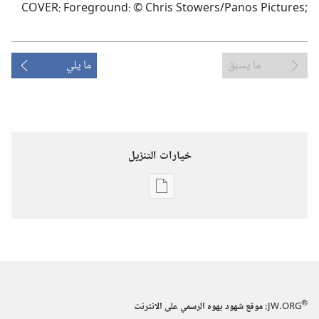
;‏s‏e‏r‏u‏t‏c‏i‏P‏ ‏s‏o‏n‏a‏P‏/‏s‏r‏e‏w‏o‏t‏S‏ ‏s‏i‏r‏h‏C‏ ‏©‏ :‏d‏n‏u‏o‏r‏g‏e‏r‏o‏F‏ :‏R‏E‏V‏O‏C‏
ما يسبق
ما يلي
خيارات التنزيل
خيارات
تنزيل
الاصدارات
برج
المراقبة
(‏الطبعة
®
JW.ORG
:‏ موقع شهود يهوه الرسمي على الانترنت
الدراسية)‏