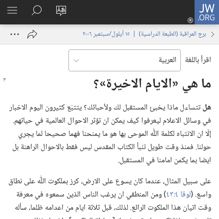
JW.ORG
تسجيل
تغيير
البحث
اظهر
الدخول
لغة
في
القائم
(يفتح
برج المراقبة (‏الطبعة الدراسية)‏ | ‏‎١٥‏ ‏‎أيلول/سبتمبر‏ ‎٢٠٠٦
الموقع
JW.‎ORG
نافذة
جديدة)
اقرأ باللغة
ما هي «الايام الاخيرة»؟‏
هل
تتساءل ماذا يخبئ المستقبل لك ولأحبائك؟‏ يتتبّع كثيرون اليوم الاخبار
في وسائل الاعلام ليعرفوا كيف يمكن ان تؤثر الاحوال العالمية في حياتهم.‏
إلّا ان الانتباه لكلمة اللّٰه الموحى بها هو ما يمنحنا فهما صحيحا لما يجري
حولنا.‏ فمنذ وقت طويل تنبأ الكتاب المقدس ليس فقط بالاحوال الراهنة بل
ايضا بما يكمن امامنا في المستقبل.‏
على سبيل المثال،‏ عندما كان يسوع على الارض،‏ كرز بملكوت اللّٰه على نطاق
واسع.‏ (‏
لوقا ٤:‏٤٣
‏)‏ ومن المنطقي ان يرغب الناس الذين سمعوه في معرفة
وقت اتيان هذا الملكوت الرائع.‏ لذلك،‏ قبل ثلاثة ايام من اعدامه ظلما،‏ سأله