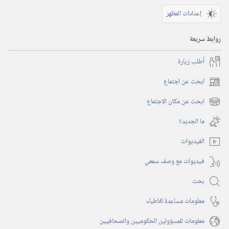
‏‎١٥‏ ‏‎أيلول/
إعدادات المظهر
سبتمبر‏
‎٢٠٠٦
روابط سريعة
أُطلب زيارة
ابحث عن اجتماع
(يفتح
نافذة
ابحث عن مكان الاجتماع
(يفتح
جديدة)
نافذة
ما الجديد؟‏
جديدة)
الفيديوات
فيديوات مع وصف سمعي
بحث
معلومات مساعِدة للأطباء
معلومات للمسؤولين الحكوميين والصحافيين