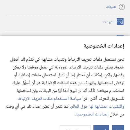
تعليمات
التبرعات
(يفتح
نافذة
جديدة)
مكتبة برج المراقبة الالكترونية
™
(يفتح
إعدادات الخصوصية
نافذة
JW Hub
جديدة)
(يفتح
نحن نستعمل ملفات تعريف الارتباط وتقنيات مشابهة كي نُقدِّم لك أفضل
نافذة
®
خدمة. بعض ملفات تعريف الارتباط ضرورية كي يعمل موقعنا ولا يمكن
تطبيق
JW Library
جديدة)
رفضها. ولكن بإمكانك أن تختار إما أن تقبل استعمال ملفات إضافية أو
مكتبة برج المراقبة
ترفض استعمالها. والهدف من هذه الملفات الإضافية هو أن نُسهِّل عليك
استخدام موقعنا. تأكَّد أننا لن نبيع أبدًا أيًّا من البيانات ولن نستعملها
للتسويق. لتعرف أكثر، اقرأ
سياسة استخدام ملفات تعريف الارتباط
والتقنيات المشابهة لها حول العالم
. كما تقدر أن تغيِّر إعداداتك في أي وقت
Copyright
© 2026 .Watch Tower Bible and Tract Society of Pennsylvania
من خلال
إعدادات الخصوصية
.
شروط الاستخدام
|
سياسة الخصوصية
|
إعدادات الخصوصية
عر
الم