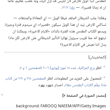
المقدس انبأ:‏ ‹ويل للارض لأن ابليس قد نزل اليك،‏ وبه غضب عظيم،‏ عالما
ان له زمانا قصيرا›.‏ —‏
رؤيا ١٢:‏١٢
‏.‏
وهكذا جلب الشيطان المتّقد غيظا الويل —‏ اي المعاناة والمشقات —‏
لساكني الارض.‏ بَيْد ان هذا الويل سيكون «قصيرا»،‏ اي سيدوم فترة وجيزة.‏
ويدعو الكتاب المقدس هذه الفترة بالذات «الايام الاخيرة».‏ ويمكننا ان
نبتهج انه عمّا قريب سيزول نهائيا التأثير الشيطاني على الارض.‏ لكن ماذا
يدل اننا نعيش في الايام الاخيرة؟‏
‏[الحاشيتان]‏
انظر
برج المراقبة،‏
عدد ١٥ تموز (‏يوليو)‏ ٢٠٠٦ الصفحتين ٦ و ٧
‏.‏
a
للحصول على المزيد من المعلومات،‏ انظر
الصفحتين ٢١٨ و ٢١٩ من كتاب
b
ماذا يعلّم الكتاب المقدس حقا؟‏
‏،‏
اصدار شهود يهوه.‏
‏[مصدر الصورة في الصفحة ٢]‏