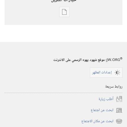
خيارات التنزيل
خيارات
تنزيل
الاصدارات
برج
المراقبة
(‏الطبعة
®
JW.ORG
:‏ موقع شهود يهوه الرسمي على الانترنت
الدراسية)‏
إعدادات المظهر
١‏ ‏‎آب/
أغسطس‏
روابط سريعة
‎٢٠٠٦
أُطلب زيارة
ابحث عن اجتماع
(يفتح
نافذة
ابحث عن مكان الاجتماع
(يفتح
جديدة)