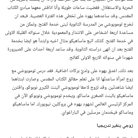
الحرية والاستقلال.‏ فقضيت ساعات طويلة وأنا اناقش معهما مبادئ الكتاب
المقدس.‏ وقد ساعدهما يهوه على تخطي هذه الفترة العصيبة.‏ فبعد ان
تخرج تومويوشي من المدرسة الثانوية تبنى خدمة الفتح.‏ وتمكن من
مساعدة اربعة اشخاص على الانتذار والمعمودية خلال سنواته القليلة الاولى
في خدمة الفتح.‏ كذلك اتبع ماساهيكو مثال اخيه وابتدأ هو ايضا بخدمة
الفتح بعد ان انهى دراسته الثانوية.‏ وقد ساعد اربعة احداث على الصيرورة
شهودا في سنواته الاربع الاولى كفاتح.‏
بعد ذلك،‏ اغدق يهوه على ولدَيَّ بركات اضافية.‏ فقد درس تومويوشي مع
زوج امرأة ساعدتُها انا على تعلم حقائق الكتاب المقدس.‏ وصارت ابنتاهما
ايضا شاهدتَين.‏ وقد تزوج لاحقا تومويوشي البنت الكبرى نوبوكو،‏ واقترن
ماساهيكو بالبنت الصغرى ماساكو.‏ ويخدم تومويوشي ونوبوكو الآن في
المركز الرئيسي العالمي لشهود يهوه في بروكلين،‏ نيويورك.‏ اما ماساهيكو
وماساكو فيخدمان مرسلَين في الباراغواي.‏
زوجي يتغير تدريجيا