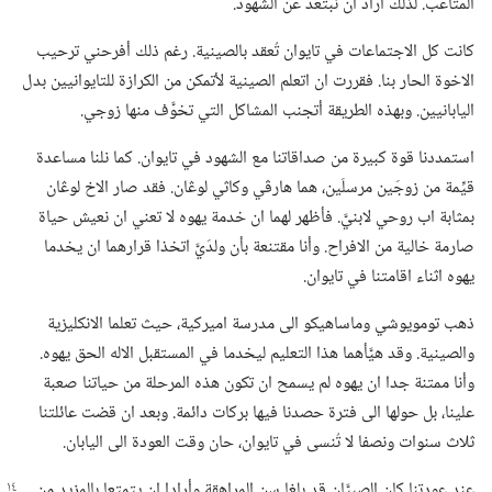
المتاعب.‏ لذلك اراد ان نبتعد عن الشهود.‏
كانت كل الاجتماعات في تايوان تُعقد بالصينية.‏ رغم ذلك أفرحني ترحيب
الاخوة الحار بنا.‏ فقررت ان اتعلم الصينية لأتمكن من الكرازة للتايوانيين بدل
اليابانيين.‏ وبهذه الطريقة أتجنب المشاكل التي تخوَّف منها زوجي.‏
استمددنا قوة كبيرة من صداقاتنا مع الشهود في تايوان.‏ كما نلنا مساعدة
قيِّمة من زوجَين مرسلَين،‏ هما هارڤي وكاثي لوڠان.‏ فقد صار الاخ لوڠان
بمثابة اب روحي لابنيَّ.‏ فأظهر لهما ان خدمة يهوه لا تعني ان نعيش حياة
صارمة خالية من الافراح.‏ وأنا مقتنعة بأن ولدَيَّ اتخذا قرارهما ان يخدما
يهوه اثناء اقامتنا في تايوان.‏
ذهب تومويوشي وماساهيكو الى مدرسة اميركية،‏ حيث تعلما الانكليزية
والصينية.‏ وقد هيَّأهما هذا التعليم ليخدما في المستقبل الاله الحق يهوه.‏
وأنا ممتنة جدا ان يهوه لم يسمح ان تكون هذه المرحلة من حياتنا صعبة
علينا،‏ بل حولها الى فترة حصدنا فيها بركات دائمة.‏ وبعد ان قضت عائلتنا
ثلاث سنوات ونصفا لا تُنسى في تايوان،‏ حان وقت العودة الى اليابان.‏
عند عودتنا كان الصبيَّان قد بلغا سن المراهقة وأرادا
ان يتمتعا بالمزيد من