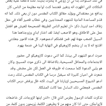
في تلك السنوات،‏ بدا لي ان زوجي لا يكترث بديننا.‏ لكننا لاحظنا عليه بعض
الدلالات التي اظهرت انه يتغير.‏ فعندما كنت اواجه مقاومة من الناس،‏ كان
يدافع عن معتقداتي ويؤيِّد حقائق الكتاب المقدس دون ان يعي ذلك.‏ كما انه
قدّم المساعدة المادية للشهود المحتاجين.‏ وفي خطاب قصير ألقاه في حفل
زفاف احد ابنينا،‏ ذكر:‏ «ان تعليم الناس الطريقة الصحيحة للعيش هو افضل
عمل على الاطلاق،‏ وهو الاصعب ايضا.‏ لقد اختار ابناي وزوجتاهما هذا
السبيل الصعب مهنة لهم.‏ فمن فضلكم ادعموهم».‏ كل هذه الامور جعلتني
اقتنع انه لا بد ان ينضم كازوهيكو في النهاية الينا في خدمة يهوه.‏
صرت ادعو الشهود الى بيتنا،‏ كما انني دعوت كازوهيكو الى حضور
الاجتماعات والمحافل المسيحية،‏ بالاضافة الى ذكرى موت المسيح.‏ وكان
هو يلبي الدعوة كلما سمحت له ظروفه في العمل لكن على مضض.‏ وقد
شعرت في احيان كثيرة انه سيقبل درسا في الكتاب المقدس،‏ لذلك رحت
ادعو الشيوخ المسيحيين لزيارتنا في البيت.‏ لكنه ظل يرفض درس الكتاب
المقدس.‏ فجعلني ذلك اتساءل عما كانت المشكلة.‏
تذكرت كلمات الرسول بطرس الذي قال:‏ «انتن ايتها الزوجات،‏ كن خاضعات
لأزواجكن،‏ حتى اذا كان منهم من لا يطيعون الكلمة،‏ يُربحون بدون كلمة،‏ من