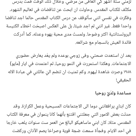
لزمني ستة اشهر كي اتعافى من مرضي.‏ وخلال ذلك الوقت قمت بدرس
مكثَّف للكتاب المقدس.‏ وحاولت ان ابحث عن تناقضات في تعاليم الشهود.‏
وفكّرت في نفسي انني سأتوقف عن درس الكتاب المقدس حالما اجد تناقضا
واحدا فقط.‏ غير انني لم اجد شيئا،‏ بل على العكس اصبحَت اخطاء الكنيسة
البروتستانتية اكثر وضوحا.‏ ولمستُ مدى محبة يهوه وعدله،‏ كما أدركت
فائدة العيش بانسجام مع شرائعه.‏
بعد ان استعدت صحتي،‏ وفى زوجي بوعده ولم يعُد يعارض حضوري
الاجتماعات.‏ وهكذا استمررت في النمو روحيا،‏ ثم اعتمدت في ايار (‏مايو)‏
١٩٥٨ وصرت شاهدة ليهوه.‏ وكم تمنيت ان تنضم اليّ عائلتي في عبادة الاله
الحقيقي!‏
مساعدة ولدَيَّ روحيا
كان ابناي يرافقانني دوما الى الاجتماعات المسيحية وعمل الكرازة.‏ وقد
حدثت بعض الامور التي جعلتني اقتنع بأنهما كانا ينموان في معرفة الكتاب
المقدس.‏ مثلا،‏ كان ابني ماساهيكو البالغ من العمر ست سنوات يلعب خارجا
في احد الايام.‏ وفجأة سمعت ضجة قوية وصراخا يصم الآذان،‏ وركضت