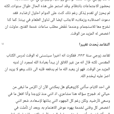
بحضور الاجتماعات بانتظام.‏ وقد استمر على هذه الحال طوال سنوات،‏ لكنّه
لم يحرز اي تقدم يُذكر.‏ رغم ذلك كنت على الدوام احاول ارضاءه.‏ فقد
دعوت اصدقاءه وزملاءه الاجانب ايضا الى تناول الطعام في بيتنا.‏ كما كنا
نخرج معا للاستجمام.‏ وعندما خُفّض مطلب ساعات خدمة الفتح،‏ حاولت ان
اخصص له المزيد من الوقت.‏
التقاعد يُحدث تغييرا
تقاعد زوجي سنة ١٩٩٣.‏ ففكرت انه اخيرا سيتسنى له الوقت لدرس الكتاب
المقدس.‏ لكنه قال انه من غير اللائق ان يبدأ بعبادة الله لمجرد ان لديه
المزيد من الوقت.‏ فهو لن يعبد الله ما لم يدفعه قلبه الى ذلك،‏ وهو لا يريد ان
اصرّ عليه ليخدم الله.‏
في احد الايام،‏ سألني كازوهيكو هل يمكنني الآن ان اكرّس ما تبقى من
حياتي له.‏ فجرح سؤاله هذا مشاعري،‏ اذ انني منذ تزوجنا وأنا افعل ما في
وسعي لأرضيه.‏ ولكن رغم كل الجهود التي بذلتها لإسعاده،‏ شعر انني
اخصص كل وقتي لخدمة يهوه عوض الاهتمام به.‏ وبعد ان تأملت في