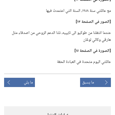
مع عائلتي سنة ١٩٥٨،‏ السنة التي اعتمدتُ فيها
‏[الصور في الصفحة ١٣]‏
عندما انتقلنا من طوكيو الى تايپيه،‏ نلنا الدعم الروحي من اصدقاء مثل
هارڤي وكاثي لوڠان
‏[الصورة في الصفحة ١٥]‏
عائلتي اليوم متحدة في العبادة الحقة
ما يسبق
ما يلي