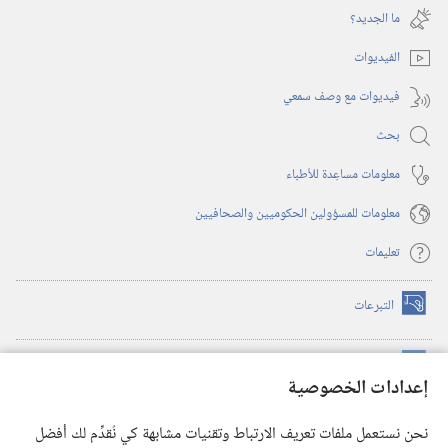
نافذة
ما الجديد؟‏
جديدة)
الفيديوات
فيديوات مع وصف سمعي
بحث
معلومات مساعِدة للأطباء
معلومات للمسؤولين الحكوميين والصحافيين
تعليمات
التبرعات
(يفتح
نافذة
جديدة)
مكتبة برج المراقبة الالكترونية
™
(يفتح
إعدادات الخصوصية
نافذة
JW Hub
جديدة)
(يفتح
نحن نستعمل ملفات تعريف الارتباط وتقنيات مشابهة كي نُقدِّم لك أفضل
نافذة