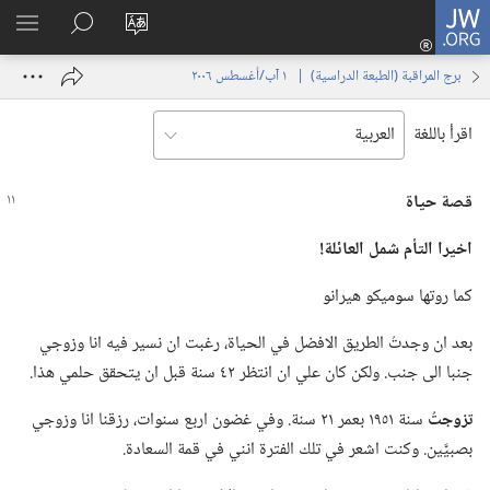
JW.ORG
تسجيل
تغيير
البحث
اظهر
الدخول
لغة
في
القائم
(يفتح
برج المراقبة (‏الطبعة الدراسية)‏ | ‏‎ ١‏ ‏‎آب/أغسطس‏ ‎٢٠٠٦
الموقع
JW.‎ORG
نافذة
جديدة)
اقرأ باللغة
قصة حياة
اخيرا التأم شمل العائلة!‏
كما روتها سوميكو هيرانو
بعد ان وجدتُ الطريق الافضل في الحياة،‏ رغبت ان نسير فيه انا وزوجي
جنبا الى جنب.‏ ولكن كان علي ان انتظر ٤٢ سنة قبل ان يتحقق حلمي هذا.‏
تزوجتُ
سنة ١٩٥١ بعمر ٢١ سنة.‏ وفي غضون اربع سنوات،‏ رزقنا انا وزوجي
بصبيَّين.‏ وكنت اشعر في تلك الفترة انني في قمة السعادة.‏