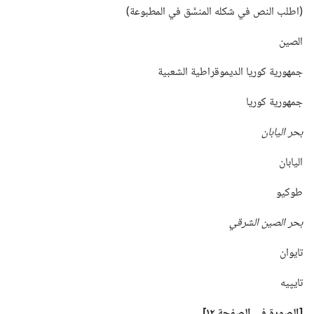
‏(‏اطلب النص في شكله المنسَّق في المطبوعة)‏
الصين
جمهورية كوريا الديموقراطية الشعبية
جمهورية كوريا
بحر اليابان
اليابان
طوكيو
بحر الصين الشرقي
تايوان
تايپيه
‏[الصورة في الصفحة ١٢]‏