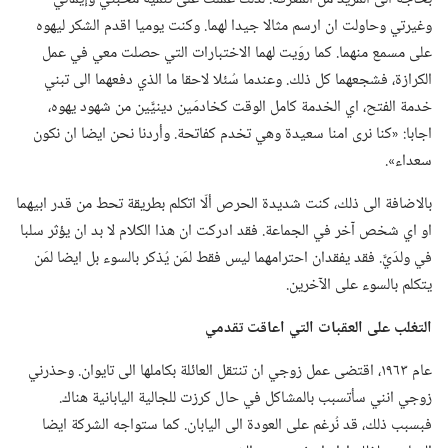
وغيرتي وحاولت ان ارسم مثالا جيدا لهما.‏ وكنت يوميا اقدم الشكر ليهوه
على مسمع منهما.‏ كما روَيت لهما الاختبارات التي حصلت معي في عمل
الكرازة،‏ فشجعهما كل ذلك.‏ وعندما سُئلا لاحقا ما الذي دفعهما الى تبني
خدمة الفتح،‏ اي الخدمة كامل الوقت كخادمَين دينيَّين من شهود يهوه،‏
اجابا:‏ «كنا نرى امنا سعيدة وهي تخدم كفاتحة.‏ وأردنا نحن ايضا ان نكون
سعداء».‏
بالاضافة الى ذلك،‏ كنت شديدة الحرص ألّا اتكلم بطريقة تحط من قدر ابيهما
او اي شخص آخر في الجماعة.‏ فقد ادركت ان هذا الكلام لا بد ان يؤثر سلبا
في ولدَيَّ.‏ فقد يفقدان احترامهما ليس فقط لمَن يُذكر بالسوء بل ايضا لمَن
يتكلم بالسوء على الآخرين.‏
التغلب على العقبات التي اعاقت تقدمي
عام ١٩٦٣،‏ اقتضى عمل زوجي ان تنتقل العائلة بكاملها الى تايوان.‏ وحذرني
زوجي انني سأتسبب بالمشاكل في حال كرزت للجالية اليابانية هناك.‏
فبسبب ذلك،‏ قد نُرغم على العودة الى اليابان.‏ كما ستواجه الشركة ايضا