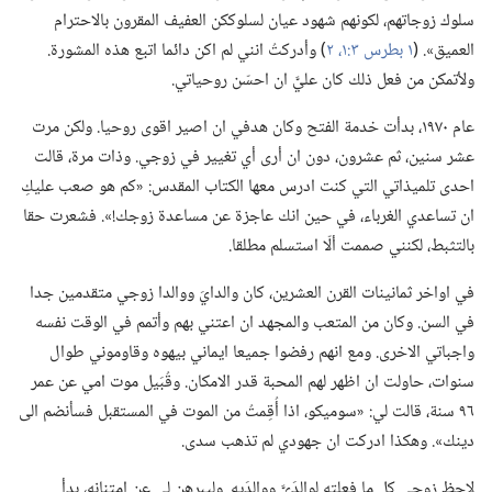
سلوك زوجاتهم،‏ لكونهم شهود عيان لسلوككن العفيف المقرون بالاحترام
العميق».‏ (‏
١ بطرس ٣:‏١،‏ ٢
‏)‏ وأدركتُ انني لم اكن دائما اتبع هذه المشورة.‏
ولأتمكن من فعل ذلك كان عليَّ ان احسّن روحياتي.‏
عام ١٩٧٠،‏ بدأت خدمة الفتح وكان هدفي ان اصير اقوى روحيا.‏ ولكن مرت
عشر سنين،‏ ثم عشرون،‏ دون ان أرى أي تغيير في زوجي.‏ وذات مرة،‏ قالت
احدى تلميذاتي التي كنت ادرس معها الكتاب المقدس:‏ «كم هو صعب عليكِ
ان تساعدي الغرباء،‏ في حين انك عاجزة عن مساعدة زوجك!‏».‏ فشعرت حقا
بالتثبط،‏ لكنني صممت ألّا استسلم مطلقا.‏
في اواخر ثمانينات القرن العشرين،‏ كان والدايَ ووالدا زوجي متقدمين جدا
في السن.‏ وكان من المتعب والمجهد ان اعتني بهم وأتمم في الوقت نفسه
واجباتي الاخرى.‏ ومع انهم رفضوا جميعا ايماني بيهوه وقاوموني طوال
سنوات،‏ حاولت ان اظهر لهم المحبة قدر الامكان.‏ وقُبَيل موت امي عن عمر
٩٦ سنة،‏ قالت لي:‏ «سوميكو،‏ اذا أُقِمتُ من الموت في المستقبل فسأنضم الى
دينك».‏ وهكذا ادركت ان جهودي لم تذهب سدى.‏
لاحظ زوجي كل ما فعلته لوالدَيَّ ووالدَيه.‏ وليبرهن لي عن امتنانه،‏ بدأ