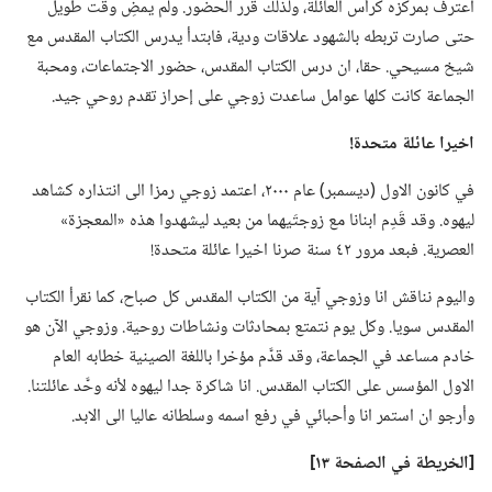
اعترف بمركزه كرأس العائلة،‏ ولذلك قرر الحضور.‏ ولم يمضِ وقت طويل
حتى صارت تربطه بالشهود علاقات ودية،‏ فابتدأ يدرس الكتاب المقدس مع
شيخ مسيحي.‏ حقا،‏ ان درس الكتاب المقدس،‏ حضور الاجتماعات،‏ ومحبة
الجماعة كانت كلها عوامل ساعدت زوجي على إحراز تقدم روحي جيد.‏
اخيرا عائلة متحدة!‏
في كانون الاول (‏ديسمبر)‏ عام ٢٠٠٠،‏ اعتمد زوجي رمزا الى انتذاره كشاهد
ليهوه.‏ وقد قَدِم ابنانا مع زوجتَيهما من بعيد ليشهدوا هذه «المعجزة»
العصرية.‏ فبعد مرور ٤٢ سنة صرنا اخيرا عائلة متحدة!‏
واليوم نناقش انا وزوجي آية من الكتاب المقدس كل صباح،‏ كما نقرأ الكتاب
المقدس سويا.‏ وكل يوم نتمتع بمحادثات ونشاطات روحية.‏ وزوجي الآن هو
خادم مساعد في الجماعة،‏ وقد قدَّم مؤخرا باللغة الصينية خطابه العام
الاول المؤسس على الكتاب المقدس.‏ انا شاكرة جدا ليهوه لأنه وحَّد عائلتنا.‏
وأرجو ان استمر انا وأحبائي في رفع اسمه وسلطانه عاليا الى الابد.‏
‏[الخريطة في الصفحة ١٣]‏