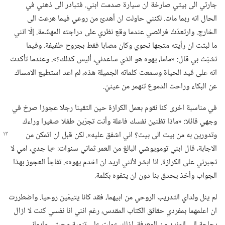
جارتي الى بيتي صارخة ان سيارة صدمت ابني.‏ فتبادر الى ذهني في
الحال انه ربما مات.‏ لكنني حاولت ان أهدئ من روعي فيما هرعت الى
الخارج.‏ وارتعدَتْ فرائصي عندما وقع نظري على دراجته المهشّمة.‏ إلّا انني
ما لبثت ان رأيته متجها نحوي وكان مصابا فقط بجروح طفيفة.‏ وفيما
تشبّث بي قال:‏ «ماما،‏ يهوه هو الذي ساعدني،‏ أليس كذلك؟‏».‏ وعندما تأكدت
انه على قيد الحياة وسمعت كلماته الجميلة هذه،‏ لم اعد استطيع الامساك
عن البكاء وراحت الدموع تنهمر من عينيّ.‏
في مناسبة اخرى كنا نقوم بعمل الكرازة حين التقينا رجلا عجوزا صرخ في
وجهي قائلا:‏ «ماذا تظنين نفسك فاعلة وأنت تجرّين طفلا صغيرا وراءك
وتدورين به من
بيت الى بيت؟‏ اني اشفق عليه».‏ لكن قبل ان اتمكن من
الاجابة،‏ قال ابني تومويوشي البالغ من العمر ثماني سنوات:‏ «يا جدي،‏ امي لا
تجبرني على الكرازة.‏ انا ابشر لأنني اريد ان اخدم يهوه».‏ تفاجأ العجوز بهذا
الجواب وأخذ يحدق بنا دون ان يتفوه بكلمة.‏
لم ينل ولداي التدريب الروحي من ابيهما،‏ فقد كانا يتيمَين روحيا.‏ واضطررت
ان اعلمهما بمفردي حقائق الكتاب المقدس،‏ رغم انني انا نفسي كنت لا ازال
بحاجة الى المزيد من المعرفة.‏ لذلك عملت على تنمية محبتي وإيماني