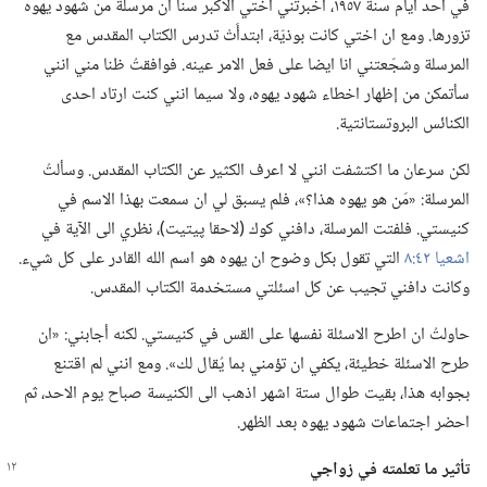
في احد ايام سنة ١٩٥٧،‏ اخبرتني اختي الاكبر سنا ان مرسلة من شهود يهوه
تزورها.‏ ومع ان اختي كانت بوذيّة،‏ ابتدأَتْ تدرس الكتاب المقدس مع
المرسلة وشجّعتني انا ايضا على فعل الامر عينه.‏ فوافقتُ ظنا مني انني
سأتمكن من إظهار اخطاء شهود يهوه،‏ ولا سيما انني كنت ارتاد احدى
الكنائس البروتستانتية.‏
لكن سرعان ما اكتشفت انني لا اعرف الكثير عن الكتاب المقدس.‏ وسألتُ
المرسلة:‏ «مَن هو يهوه هذا؟‏»،‏ فلم يسبق لي ان سمعت بهذا الاسم في
كنيستي.‏ فلفتت المرسلة،‏ دافني كوك (‏لاحقا پيتيت)‏،‏ نظري الى الآية في
اشعيا ٤٢:‏٨
التي تقول بكل وضوح ان يهوه هو اسم الله القادر على كل شيء.‏
وكانت دافني تجيب عن كل اسئلتي مستخدمة الكتاب المقدس.‏
حاولتُ ان اطرح الاسئلة نفسها على القس في كنيستي.‏ لكنه أجابني:‏ «ان
طرح الاسئلة خطيئة،‏ يكفي ان تؤمني بما يُقال لك».‏ ومع انني لم اقتنع
بجوابه هذا،‏ بقيت طوال ستة اشهر اذهب الى الكنيسة صباح يوم الاحد،‏ ثم
احضر اجتماعات شهود يهوه بعد الظهر.‏
تأثير ما تعلمته
في
زواجي