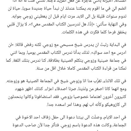
المسألة،‏ اخبرته بأنني عاجزة عن فعل المزيد لأجله.‏ لكنني قلت له انه اذا
انضم اليّ في ما اقوم به،‏ يمكننا عندئذ ان نبدأ حياة جديدة سويا،‏ حياة لن
تدوم سنوات قليلة بل الى الابد.‏ مرت ايام قبل ان يعطيني زوجي جوابه.‏
وفي النهاية سألني:‏ «إذًا،‏ هل تدرسين الكتاب المقدس معي؟‏».‏ لا يزال قلبي
يخفق فرحا كلما فكّرت في هذه الكلمات.‏
في البداية رتبتُ ان يدرس شيخ مسيحي مع زوجي.‏ لكنه رفض قائلا:‏ «لن
ادرس مع احد سواكِ».‏ لذلك بدأنا ندرس الكتاب المقدس يوميا.‏ وبما انني
في جماعة صينية وزوجي يتكلم الصينية بطلاقة،‏ كنا ندرس بتلك اللغة.‏ كما
تمكنا من قراءة الكتاب المقدس كاملا خلال اقل من سنة.‏
في تلك الاثناء،‏ تقرَّب منا انا وزوجي شيخ في الجماعة الصينية هو وزوجته.‏
ومع انهما كانا اصغر من ولدَينا،‏ صرنا اصدقاء اعزاء.‏ كذلك اظهر شهود
كثيرون آخرون اهتماما خصوصيا بزوجي.‏ فقد استضافونا وكانوا يتحدثون
الى كازوهيكو وكأنه اب لهم.‏ وهذا امر اسعده جدا.‏
في احد الايام،‏ وصلَت الى بيتنا دعوة الى حفل زفاف احد الاخوة في
الجماعة،‏ وكانت هذه الدعوة باسم زوجي.‏ فتأثر جدا لأن صاحب الدعوة