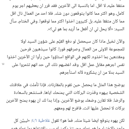
متفقا عليه،‏ لا اقل.‏ اما بالنسبة الى الآخرين فقد قرر ان يعطيهم اجر يوم
كامل،‏ وهو اكثر مما كانوا يتوقعون دون شك.‏ فلا احد من العمال نال اقل
مما كان متفقا عليه،‏ بل كثيرون اخذوا اكثر مما توقعوا.‏ وفي الختام،‏ سأل
السيد:‏ «ألا يحل لي ان أفعل ما أريد بما هو لي؟‏».‏
والآن تخيل ماذا كان سيحصل لو دفع القيِّم على شؤون السيد اولا
للمجموعة الاولى من العمال وصرفهم فورا.‏ كانوا سيذهبون فرحين
ومقتنعين بما اخذوه.‏ لكنهم في الواقع استاؤوا حين رأوا ان الآخرين اخذوا
نفس اجرهم مقابل عمل اقل.‏ وقد اغضبهم ذلك الى
حد انهم تذمروا على
السيد بدلا من ان يشكروه لأنه استأجرهم.‏
يوضح هذا المثل ما يحصل حين نقوم بالمقارنات.‏ فإذا تأملت في علاقتك
الشخصية بيهوه وقدّرت البركات التي يمنحك اياها،‏ فستشعر بالسعادة
والرضا.‏ فلا تقارن وضعك بوضع الآخرين.‏ وإذا بدا لك ان يهوه يمنح الآخرين
بركات لا تحصل عليها انت،‏ فافرح لهم ومعهم.‏
لكن يهوه يتوقع ايضا شيئا منك.‏ فما هو؟‏ تقول
غلاطية ٦:‏٤
‏:‏ «ليبيِّن كل
واحد بالاختبار ما هو عمله،‏ وحينئذ يكون له سبب للابتهاج بما عمله هو».‏