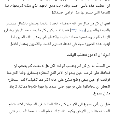
ان اعطيك هذه لأنني احبك،‏ وقد رأيت مدى الجهد الذي بذلته لتربحها».‏ فيا
للغبطة التي يشعر بها هذا الرامي حينذاك!‏
نعم،‏ ان كل من ينال من الله «عطية» الحياة الابدية ويتمتع بالكمال سيشعر
بالغبطة والحبور.‏ (‏
روما ٦:‏٢٣
‏)‏ فحينئذ سيكون كل ما يفعله حسنا،‏ ولن يخطئ
الهدف ثانية.‏ وستغمره سعادة عارمة واكتفاء تام.‏ وحتى ذلك الحين،‏ اذا
ابقينا هذه الصورة حية في ذهننا،‏ فسنرى انفسنا والآخرين بمنظار افضل.‏
ادرِك ان الامور تتطلب الوقت
من المسلَّم به ان كل امر يتطلب الوقت.‏ لكن هل لاحظت كم يصعب ان
تحافظ على فرحك حين يبدو ان الامر الذي تنتظره يستغرق وقتا اكثر مما
توقعت او حين يبقى وضع سيِّئ على حاله اكثر مما تخيلت؟‏ لقد استطاع
البعض ان يحافظوا على فرحهم حتى عندما واجهوا ظروفا مماثلة.‏ لاحِظ
مثال يسوع.‏
قبل ان يأتي يسوع الى الارض،‏ كان مثالا للطاعة في السموات.‏ لكنه «تعلّم
الطاعة» هنا على الارض.‏ وكيف ذلك؟‏ لقد تعلم الطاعة «مما تألم به».‏ ففي