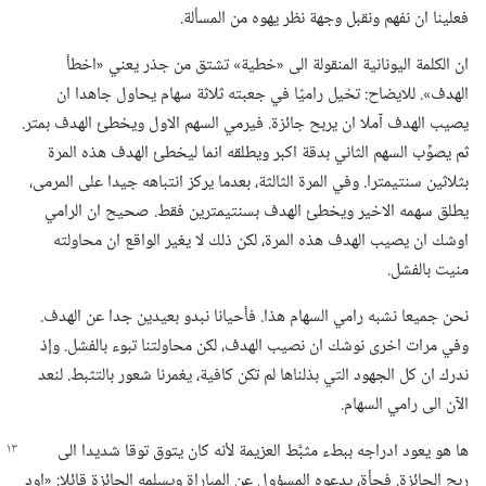
فعلينا ان نفهم ونقبل وجهة نظر يهوه من المسألة.‏
ان الكلمة اليونانية المنقولة الى «خطية» تشتق من جذر يعني «اخطأ
الهدف».‏ للايضاح:‏ تخيل راميًا في جعبته ثلاثة سهام يحاول جاهدا ان
يصيب الهدف آملا ان يربح جائزة.‏ فيرمي السهم الاول ويخطئ الهدف بمتر.‏
ثم يصوِّب السهم الثاني بدقة اكبر ويطلقه انما ليخطئ الهدف هذه المرة
بثلاثين سنتيمترا.‏ وفي المرة الثالثة،‏ بعدما يركز انتباهه جيدا على المرمى،‏
يطلق سهمه الاخير ويخطئ الهدف بسنتيمترين فقط.‏ صحيح ان الرامي
اوشك ان يصيب الهدف هذه المرة،‏ لكن ذلك لا يغير الواقع ان محاولته
منيت بالفشل.‏
نحن جميعا نشبه رامي السهام هذا.‏ فأحيانا نبدو بعيدين جدا عن الهدف.‏
وفي مرات اخرى نوشك ان نصيب الهدف،‏ لكن محاولتنا تبوء بالفشل.‏ وإذ
ندرك ان كل الجهود التي بذلناها لم تكن كافية،‏ يغمرنا شعور بالتثبط.‏ لنعد
الآن الى رامي السهام.‏
ها هو يعود ادراجه ببطء مثبَّط العزيمة لأنه كان
يتوق توقا شديدا الى
ربح الجائزة.‏ فجأة،‏ يدعوه المسؤول عن المباراة ويسلمه الجائزة قائلا:‏ «اود