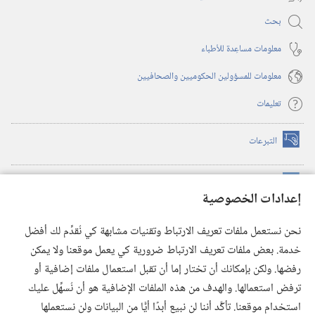
بحث
معلومات مساعِدة للأطباء
معلومات للمسؤولين الحكوميين والصحافيين
تعليمات
التبرعات
(يفتح
نافذة
جديدة)
مكتبة برج المراقبة الالكترونية
™
(يفتح
إعدادات الخصوصية
نافذة
JW Hub
جديدة)
(يفتح
نحن نستعمل ملفات تعريف الارتباط وتقنيات مشابهة كي نُقدِّم لك أفضل
نافذة
®
خدمة. بعض ملفات تعريف الارتباط ضرورية كي يعمل موقعنا ولا يمكن
تطبيق
JW Library
جديدة)
رفضها. ولكن بإمكانك أن تختار إما أن تقبل استعمال ملفات إضافية أو
مكتبة برج المراقبة
ترفض استعمالها. والهدف من هذه الملفات الإضافية هو أن نُسهِّل عليك
استخدام موقعنا. تأكَّد أننا لن نبيع أبدًا أيًّا من البيانات ولن نستعملها