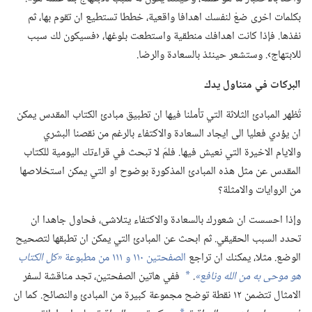
بكلمات اخرى ضعْ لنفسك اهدافا واقعية،‏ خططا تستطيع ان تقوم بها،‏ ثم
نفذها.‏ فإذا كانت اهدافك منطقية واستطعت بلوغها،‏ ‹فسيكون لك سبب
للابتهاج›.‏ وستشعر حينئذ بالسعادة والرضا.‏
البركات
في
متناول يدك
تُظهر المبادئ الثلاثة التي تأملنا فيها ان تطبيق مبادئ الكتاب المقدس يمكن
ان يؤدي فعليا الى ايجاد السعادة والاكتفاء بالرغم من نقصنا البشري
والايام الاخيرة التي نعيش فيها.‏ فلمَ لا تبحث في قراءتك اليومية للكتاب
المقدس عن مثل هذه المبادئ المذكورة بوضوح او التي يمكن استخلاصها
من الروايات والامثلة؟‏
وإذا احسست ان شعورك بالسعادة والاكتفاء يتلاشى،‏ فحاول جاهدا ان
تحدد السبب الحقيقي.‏ ثم ابحث عن المبادئ التي يمكن ان تطبقها لتصحيح
الوضع.‏ مثلا،‏ يمكنك ان تراجع
الصفحتين ١١٠ و ١١١ من مطبوعة
‏«كل الكتاب
هو
موحى به من الله ونافع»‏
‏.‏
ففي هاتين الصفحتين،‏ تجد مناقشة لسفر
*
الامثال تتضمن ١٢ نقطة توضح مجموعة كبيرة من المبادئ والنصائح.‏ كما ان