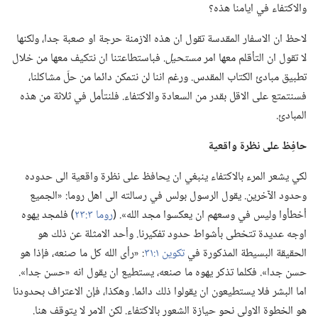
والاكتفاء في ايامنا هذه؟‏
لاحظ ان الاسفار المقدسة تقول ان هذه الازمنة حرجة او صعبة جدا،‏ ولكنها
لا تقول ان التأقلم معها امر
مستحيل
‏.‏ فباستطاعتنا ان نتكيف معها من خلال
تطبيق مبادئ الكتاب المقدس.‏ ورغم اننا لن نتمكن دائما من حلّ مشاكلنا،‏
فسنتمتع على الاقل بقدر من السعادة والاكتفاء.‏ فلنتأمل في ثلاثة من هذه
المبادئ.‏
حافِظ على نظرة واقعية
لكي يشعر المرء بالاكتفاء ينبغي ان يحافظ على نظرة واقعية الى حدوده
وحدود الآخرين.‏ يقول الرسول بولس في رسالته الى اهل روما:‏ «الجميع
أخطأوا وليس في وسعهم ان يعكسوا مجد الله».‏ (‏
روما ٣:‏٢٣
‏)‏ فلمجد يهوه
اوجه عديدة تتخطى بأشواط حدود تفكيرنا.‏ وأحد الامثلة عن ذلك هو
الحقيقة البسيطة المذكورة في
تكوين ١:‏٣١
‏:‏ «رأى الله كل ما صنعه،‏ فإذا هو
حسن جدا».‏ فكلما تذكر يهوه ما صنعه،‏ يستطيع ان يقول انه «حسن جدا».‏
اما البشر فلا يستطيعون ان يقولوا ذلك دائما.‏ وهكذا،‏ فإن الاعتراف بحدودنا
هو الخطوة الاولى نحو حيازة الشعور بالاكتفاء.‏ لكن الامر لا يتوقف هنا.‏