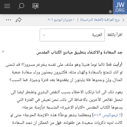
JW.ORG
تسجيل
تغيير
البحث
اظهر
الدخول
لغة
في
القائم
(يفتح
برج المراقبة (‏الطبعة الدراسية)‏ | ‏‎ ١‏ ‏‎حزيران/يونيو‏ ‎٢٠٠٦
الموقع
JW.‎ORG
نافذة
جديدة)
اقرأ باللغة
جد السعادة والاكتفاء بتطبيق مبادئ الكتاب المقدس
أرأيت
قطا نائما نوما هنيئا وهو ملتف على نفسه يخرخر مسرورا؟‏ قد تتمنى
لو انك تتمتع بالسعادة والهناء مثله.‏ فكثيرون يجدّون وراء سعادة صعبة
المنال،‏ وإن وجدوها فلا يلبثون ان يفقدوها بعد فترة وجيزة.‏ فما السبب؟‏
يعود ذلك الى اننا نرتكب الاخطاء بسبب النقص البشري ونضطر ايضا الى
تحمل نقائص الآخرين.‏ بالاضافة الى ذلك،‏ نحن نعيش في الفترة التي
يدعوها الكتاب المقدس «الايام الاخيرة» المتسمة ‹بأزمنة حرجة›.‏
(‏
٢ تيموثاوس ٣:‏١-‏٥
‏)‏ ومعظمنا يشعر بوطأة هذه ‹الازمنة الحرجة› حتى لو
كانت لديه ذكريات سعيدة عن طفولته.‏ فهل من الممكن ان نجد السعادة