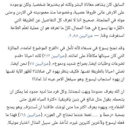
السابق،‏ كان يشاهد معاناة البشر ولكنه لم يختبرها شخصيا.‏ ولكن بوجوده
على الارض عانى ظروفا عصيبة،‏ وخصوصا منذ معموديته في الاردن وحتى
موته في الجلجثة.‏ صحيح اننا لا نعرف كل التفاصيل عن الطريقة التي
«كُمِّل» بها يسوع في هذا المجال،‏ لكنَّ ما نعرفه هو ان عملية تعلّم الطاعة
استغرقت وقتا.‏ —‏
عبرانيين ٥:‏٨،‏ ٩
‏.‏
وقد نجح يسوع في مسعاه لأنه تأمل في «الفرح الموضوع امامه»،‏ الجائزة
التي كان سينالها مكافأة على امانته.‏ (‏
عبرانيين ١٢:‏٢
‏)‏ لكنه احيانا «قدم
تضرعات وطلبات ايضا،‏ بصراخ شديد ودموع».‏ (‏
عبرانيين ٥:‏٧
‏)‏ نحن ايضا،‏
نصلي احيانا بالطريقة نفسها.‏ فكيف ينظر يهوه الى صلاتنا؟‏ تُظهر الآية نفسها
ان يهوه استجاب ليسوع.‏ وهو سيفعل الامر عينه لنا.‏ لماذا؟‏
ان الله يعرف حدودنا ويهبّ لنجدتنا.‏ وكل فرد منا لديه حدود لما يمكن ان
يتحمله.‏ يقول مثل شائع في بنين بإفريقيا:‏ «كثرة المياه تغرق حتى
الضفادع».‏ ويهوه يعرف اكثر منا متى توشك طاقتنا ان تُستنزف.‏ وهو يمنح
بمحبة «رحمةً و .‏ .‏ .‏ نعمة عندما نحتاج الى العون».‏ (‏
عبرانيين ٤:‏١٦
‏)‏ فهذا ما
فعله ليسوع ولآخرين كثيرين غيره.‏ لنأخذ على سبيل المثال اختبار مونيكا.‏