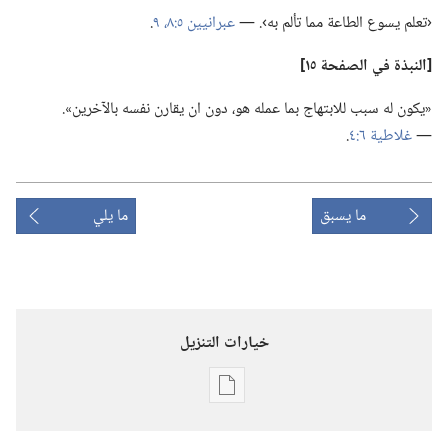
‏‹تعلم يسوع الطاعة مما تألم به›.‏ —‏
عبرانيين ٥:‏٨،‏ ٩
‏.‏
‏[النبذة
في
الصفحة ١٥]‏
‏«يكون له سبب للابتهاج بما عمله هو،‏ دون ان يقارن نفسه بالآخرين».‏
—‏
غلاطية ٦:‏٤
‏.‏
ما يسبق
ما يلي
خيارات التنزيل
خيارات
تنزيل