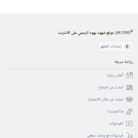
الاصدارات
برج
المراقبة
(‏الطبعة
®
JW.ORG
:‏ موقع شهود يهوه الرسمي على الانترنت
الدراسية)‏
إعدادات المظهر
١‏ ‏‎حزيران/
يونيو‏
روابط سريعة
‎٢٠٠٦
أُطلب زيارة
ابحث عن اجتماع
(يفتح
نافذة
ابحث عن مكان الاجتماع
(يفتح
جديدة)
نافذة
ما الجديد؟‏
جديدة)
الفيديوات
فيديوات مع وصف سمعي