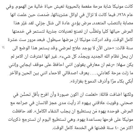
كانت مونيكا شابة مرحة مفعمة بالحيوية تعيش حياة خالية من الهموم.‏ وفي
عام ١٩٦٨،‏ فيما كانت لا تزال في اوائل عشريناتها،‏ صُدمت حين علمت انها
مصابة بالتصلب المتعدد،‏ مرض يؤدي عادة الى شلل جزئي.‏ لقد غيَّر هذا
المرض حياتها كليا وتطلَّب ان تصنع تعديلات جذرية لتستمر في خدمتها
كامل الوقت.‏ وقد ادركت مونيكا ان مرضها سيطول.‏ فبعد مرور ست عشرة
سنة قالت:‏ «حتى الآن لا يوجد علاج لمرضي
وقد يستمر هذا الوضع الى
ان يحل نظام الله الجديد ويجدِّد كل شيء».‏ غير انها اعترفت ان الامر لم
يكن سهلا:‏ «رغم ان معارفي يقولون انني احافظ على موقف ايجابي وإنني
ما زلت مرحة كعادتي،‏ .‏ .‏ .‏ يعرف اصدقائي الاحماء انني بين الحين والآخر
أبكي بكاء مرًّا وأذرف الدموع بغزارة».‏
ولكنها اضافت قائلة:‏ «تعلمت ان اكون صبورة وأن افرح بأقل تحسُّن في
صحتي.‏ وقويت علاقتي بيهوه اذ رأيت مدى عجز الانسان في صراعه مع
المرض.‏ فوحده يهوه مَن يستطيع ان يجلب الشفاء الكامل».‏ لقد حافظت
مونيكا على فرحها بمساعدة يهوه.‏ وهي تستطيع اليوم ان تسترجع ذكريات
اكثر من ٤٠ سنة قضتها في الخدمة كامل الوقت.‏