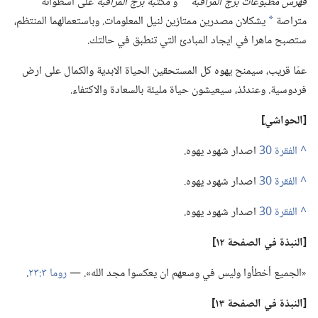
فهرس مطبوعات برج المراقبة
و
مكتبة برج المراقبة
على اسطوانة
*
متراصة
يشكلان مصدرين ممتازين لنيل المعلومات.‏ وباستعمالهما المنتظم،‏
*
ستصبح ماهرا في ايجاد المبادئ التي تنطبق في حالتك.‏
عمّا قريب،‏ سيمنح يهوه كل المستحقين الحياة الابدية والكمال على ارض
فردوسية.‏ وعندئذ،‏ سيعيشون حياة مليئة بالسعادة والاكتفاء.‏
‏[الحواشي]‏
^
اصدار شهود يهوه.‏
^
اصدار شهود يهوه.‏
^
اصدار شهود يهوه.‏
‏[النبذة
في
الصفحة ١٢]‏
‏«الجميع أخطأوا وليس في وسعهم ان يعكسوا مجد الله».‏ —‏
روما ٣:‏٢٣
‏.‏
‏[النبذة
في
الصفحة ١٣]‏