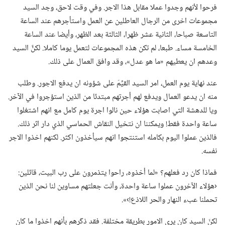
فرحوا لأنهم وجدوا عملا مقابل هذا الاجر.‏ وفي وقت لاحق،‏ وجد السيد
مجموعات اخرى من الرجال العاطلين عن العمل واستأجرهم عند الساعة
التاسعة صباحا،‏ الثانية عشر ظهرا،‏ الثالثة بعد الظهر،‏ وأيضا عند الساعة
الخامسة مساء.‏ طبعا،‏ لم تكن هذه المجموعات لتعمل يوما كاملا.‏ لكنَّ السيد
وعدهم ان يعطيهم «ما هو عدل»،‏ وقد وافق العمال على ذلك.‏
عند نهاية يوم العمل،‏ امر السيد القيِّمَ على شؤونه ان يدفع الاجور.‏ وطلب
منه ان يدعو العمال ويدفع لهم أجرتهم مبتدئا من الذين استؤجروا في الآخر.‏
ويا للدهشة التي اصابت هؤلاء حين نالوا اجرة يوم كامل مع انهم اشتغلوا
ساعة واحدة فقط!‏ ويمكننا ان نتخيل النقاش الحماسي الذي دار اثر ذلك.‏
فالذين عملوا اليوم بكامله استنتجوا انهم سيأخذون اكثر.‏ لكنهم اخذوا الاجر
نفسه.‏
فماذا كان رد فعلهم؟‏ «لما أخذوه،‏ راحوا يتذمرون على رب البيت،‏ قائلين:‏
‹هؤلاء الآخرون عملوا ساعة واحدة،‏ وأنت جعلتهم مساوين لنا نحن الذين
تحملنا عبء النهار والحر اللاذع!‏›».‏
لكنّ السيد كان يرى الامور بطريقة مختلفة.‏ فقد ذكّرهم بأنهم اخذوا ما كان