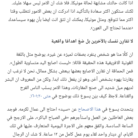
اذا كانت حالتك مشابهة لحالة مونيكا،‏ فلا شك ان الامر ليس سهلا عليك.‏
لكنك ستكون اكثر سعادة بالتأكيد اذا ادركت ان بعض الامور تتطلب وقتا
اكثر مما تتوقع.‏ ومثل مونيكا،‏ يمكنك ان تثق انت ايضا بأن يهوه سيساعدك
‹عندما تحتاج الى العون›.‏
لا
تقارِن نفسك بالآخرين بل ضعْ اهدافا واقعية
ان كلًّا منا هو شخص ينفرد بصفات تميزه عن غيره.‏ يوضح مثل باللغة
الڠونية الافريقية هذه الحقيقة قائلا:‏ «ليست اصابع اليد متساوية الطول».‏
فمن الحماقة ان نقارن الاصابع بعضها ببعض.‏ بشكل مماثل،‏ نحن لا نرغب ان
يقارننا يهوه بشخص آخر،‏ وهو لن يفعل ذلك ابدا.‏ ولكن من المعروف ان البشر
لديهم ميل شديد الى صنع المقارنات،‏ وهذا الامر يسلب الناس الفرح
والقناعة.‏ لاحِظ كيف بيّن يسوع ذلك بوضوح في
متى ٢٠:‏١-‏١٦
‏.‏
يتحدث يسوع في
هذا الاصحاح
عن «سيد» احتاج الى عمال لكرمه.‏ فوجد
بعض العاطلين عن العمل واستأجرهم «في الصباح الباكر»،‏ على الارجح في
الساعة السادسة.‏ واتفق معهم على الاجرة اليومية المتعارف عليها في تلك
الايام،‏ اي دينار واحد لقاء يوم عمل كامل من ١٢ ساعة.‏ لا شك ان الرجال