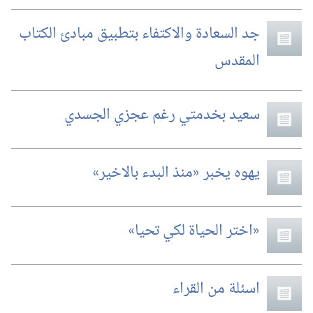
جد السعادة والاكتفاء بتطبيق مبادئ الكتاب
المقدس
سعيد بخدمتي رغم عجزي الجسدي
يهوه يخبر «منذ البدء بالاخير»‏
‏«اختر الحياة لكي تحيا»‏
اسئلة من القراء