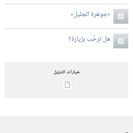
‏«جوهرة الجليل»‏
هل ترحِّب بزيارة؟‏
خيارات التنزيل
خيارات
تنزيل
الاصدارات
برج
المراقبة
(‏الطبعة