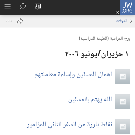
JW.ORG
تسجيل
تغيير
البحث
اظهر
الدخول
لغة
في
القائم
(يفتح
المجلات
الموقع
JW.‎ORG
نافذة
جديدة)
برج المراقبة (‏الطبعة الدراسية)‏
اهمال المسنّين وإساءة معاملتهم
الله يهتم بالمسنّين
نقاط بارزة من السفر الثاني للمزامير