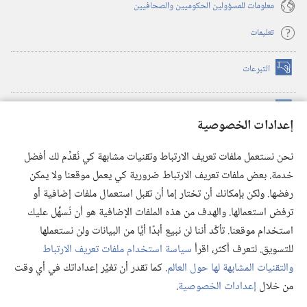
معلومات للمسؤولين الحكوميين والصحافيين
تعليمات
التبرعات
(يفتح
نافذة
جديدة)
مكتبة برج المراقبة الالكترونية
™
(يفتح
إعدادات الخصوصية
نافذة
JW Hub
جديدة)
(يفتح
نحن نستعمل ملفات تعريف الارتباط وتقنيات مشابهة كي نُقدِّم لك أفضل
نافذة
®
خدمة. بعض ملفات تعريف الارتباط ضرورية كي يعمل موقعنا ولا يمكن
تطبيق
JW Library
جديدة)
رفضها. ولكن بإمكانك أن تختار إما أن تقبل استعمال ملفات إضافية أو
مكتبة برج المراقبة
ترفض استعمالها. والهدف من هذه الملفات الإضافية هو أن نُسهِّل عليك
استخدام موقعنا. تأكَّد أننا لن نبيع أبدًا أيًّا من البيانات ولن نستعملها
للتسويق. لتعرف أكثر، اقرأ
سياسة استخدام ملفات تعريف الارتباط
والتقنيات المشابهة لها حول العالم
. كما تقدر أن تغيِّر إعداداتك في أي وقت
Copyright
© 2026 .Watch Tower Bible and Tract Society of Pennsylvania
من خلال
إعدادات الخصوصية
.
شروط الاستخدام
|
سياسة الخصوصية
|
إعدادات الخصوصية