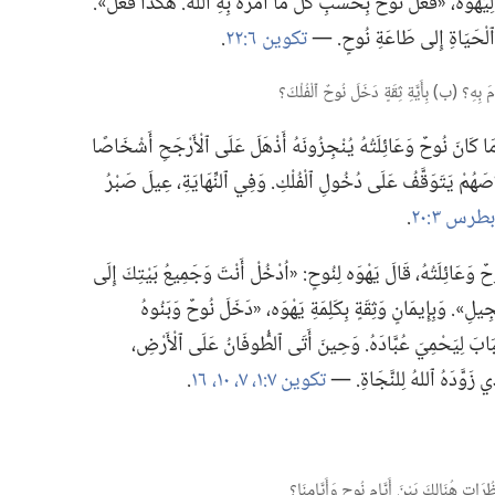
 لِيَهْوَه،‏ «فَعَلَ نُوحٌ بِحَسَبِ كُلِّ مَا أَمَرَهُ بِهِ ٱللهُ.‏ هٰكَذَا فَعَلَ».‏
ِ ٱلْحَيَاةِ إِلى طَاعَةِ نُوحٍ.‏ —‏
تكوين ٦:‏٢٢
‏.‏
ِنَّ مَا كَانَ نُوحٌ وَعَائِلَتُهُ يُنْجِزُونَهُ أَذْهَلَ عَلَى ٱلْأَرْجَحِ أَشْخَاصًا
خَلَاصَهُمْ يَتَوَقَّفُ عَلَى دُخُولِ ٱلْفُلْكِ.‏ وَفِي ٱلنِّهَايَةِ،‏ عِيلَ صَبْرُ
‏.‏
حٌ وَعَائِلَتُهُ،‏ قَالَ يَهْوَه لِنُوحٍ:‏ «اُدْخُلْ أَنْتَ وَجَمِيعُ بَيْتِكَ إِلَى
ْجِيلِ».‏ وَبِإِيمَانٍ وَثِقَةٍ بِكَلِمَةِ يَهْوَه،‏ «دَخَلَ نُوحٌ وَبَنُوهُ
ْبَابَ لِيَحْمِيَ عُبَّادَهُ.‏ وَحِينَ أَتَى ٱلطُّوفَانُ عَلَى ٱلْأَرْضِ،‏
َذِي زَوَّدَهُ ٱللهُ لِلنَّجَاةِ.‏ —‏
تكوين ٧:‏١،‏
٧،‏
١٠،‏
١٦
‏.‏