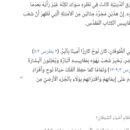
ِ ٱلدِّينِيَّةِ كَانَتْ فِي نَظَرِهِ سَوَاءً،‏ لكِنَّهُ غَيَّرَ رَأْيَهُ بَعْدَمَا
َه.‏ إِنَّ هذَيْنِ مُجَرَّدُ مِثَالَيْنِ مِنَ ٱلأمْثِلَةِ ٱلَّتِي تُظْهِرُ أَنَّ شَعْبَ
قَايِيسِ ٱلْكِتَابِ ٱلْمُقَدَّسِ.‏
 ٱلطُّوفَانِ،‏ كَانَ نُوحٌ كَارِزًا أَمِينًا بِٱلْبِرِّ.‏ (‏
٢ بطرس ٢:‏٥
‏)‏
ِرِ،‏ يُخْبِرُ شَعْبُ يَهْوَه بِمَقَايِيسِهِ ٱلْبَارَّةِ وَيُعْلِنُونَ ٱلْبِشَارَةَ
‏)‏ وَتَمَامًا كَمَا حَفِظَ ٱلْفُلْكُ حَيَاةَ نُوحٍ وَأَفْرَادِ
ْمَ عَلَى إِيمَانِهِمْ وَٱقْتِرَانِهِمْ بِوَلَاءٍ بِٱلْجُزْءِ ٱلْأَرْضِيِّ مِنْ