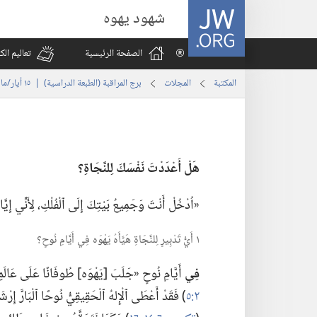
JW.ORG
شهود يهوه
الصفحة الرئيسية
تعاليم ال
المكتبة
المجلات
برج المراقبة (‏الطبعة الدراسية)‏ | ‏‎١٥‏ ‏‎أيار/مايو‏ ‎٢٠٠٦
هَلْ أَعْدَدْتَ نَفْسَكَ لِلنَّجَاةِ؟‏
‏«اُدْخُلْ أَنْتَ وَجَمِيعُ بَيْتِكَ إِلَى ٱلْفُلْكِ،‏ لِأَنِّي إ
١ أَيُّ تَدْبِيرٍ لِلنَّجَاةِ هَيَّأَهُ يَهْوَه فِي أَيَّامِ نُوحٍ؟‏
فِي
أَيَّامِ نُوحٍ «جَلَبَ [يَهْوَه] طُوفَانًا عَلَى عَالَمٍ مِنَ
٢:‏٥
‏)‏ فَقَدْ أَعْطَى ٱلْإِلهُ ٱلْحَقِيقِيُّ نُوحًا ٱلْبَارَّ إِرْش