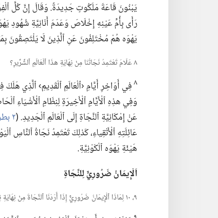
يَبْنُونَ قَاعَةَ مَلَكُوتٍ جَدِيدَةً.‏ وَقَالَ إِنَّ كُلَّ ٱلْفِرَق
رَأَى بِأُمِّ عَيْنِهِ إِخْلَاصَ وَعَدَمَ أَنَانِيَّةِ شُهُودِ يَهْو
يَهْوَه هُمْ مُخْتَلِفُونَ عَنِ ٱلَّذِينَ لَا يَلْتَصِقُونَ بِمَ
٨ عَلَامَ تَعْتَمِدُ نَجَاتُنَا مِنْ نِهَايَةِ هذَا ٱلْعَالَمِ ٱلشِّرِّيرِ؟‏
٨
فِي أَوَاخِرِ أَيَّامِ ‹ٱلْعَالَمِ ٱلْقَدِيمِ› ٱلَّذِي هَلَكَ فِي
وَفِي هذِهِ ٱلْأَيَّامِ ٱلْأَخِيرَةِ لِنِظَامِ ٱلْأَشْيَاءِ ٱلْحَاض
عَنْ إِمْكَانِيَّةِ ٱلنَّجَاةِ إِلَى ٱلْعَالَمِ ٱلْجَدِيدِ.‏ (‏
٢ بطرس ٣:‏٩-‏١٣
عَائِلَتِهِ
ٱلْأَتْقِياءِ،‏ كَذلِكَ تَعْتَمِدُ نَجَاةُ ٱلنَّاسِ ٱلْيَو
هَيْئَةِ يَهْوَه ٱلْكَوْنِيَّةِ.‏
اَلْإِيمَانُ ضَرُورِيٌّ لِلنَّجَاةِ
٩،‏ ١٠ لِمَاذَا ٱلْإِيمَانُ ضَرُورِيٌّ إِذَا أَرَدْنَا ٱلنَّجَاةَ مِنْ نِهَايَةِ نِظَامِ أَشْيَاءِ ٱلشَّيْطَانِ؟‏
٩