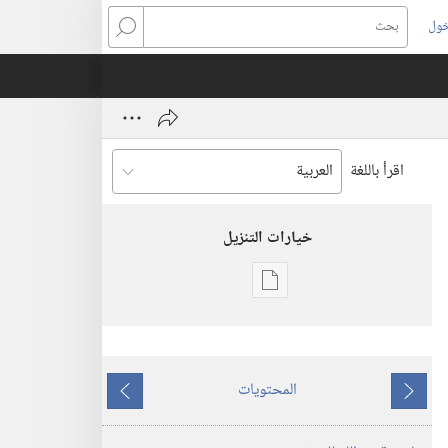
خول
بحث
اقرأ باللغة
خيارات التنزيل
خيارات
تنزيل
الاصدارات
برج
المحتويات
المراقبة
ما
ما
(‏الطبعة
يسبق
يلي