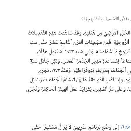
ْجُزْءِ ٱلْأَرْضِيِّ مِنْ هَيْئَتِهِ.‏ وَقَدْ سَاهَمَتْ هذِهِ ٱلتَّعْدِيلَاتُ
 ٱلرُّوحِيَّةِ.‏ فَمِنْ سَبْعِينَاتِ ٱلْقَرْنِ ٱلتَّاسِعَ عَشَرَ حَتَّى سَنَةِ
١٩٣٢،‏ كَانَ أَفْرَادُ ٱلْجَمَاعَةِ يَقْتَرِعُونَ لِتَعْيِينِ ٱلشُّيُوخِ وَٱلشَّمَامِسَةِ.‏ وَفِي سَنَةِ ١٩٣٢ ٱسْتُبْدِلَ هؤُلَاءِ
َمَاعَةُ لِمُسَاعَدَةِ مُدِيرِ ٱلْخِدْمَةِ ٱلْمُعَيَّنِ.‏ وَلكِنْ خِلَالَ سَنَةِ
١٩٣٨،‏ صُنِعَتِ ٱلتَّرْتِيبَاتُ لِتَعْيِينِ كُلِّ ٱلْخُدَّامِ فِي ٱلْجَمَاعَةِ بِطَرِيقَةٍ ثِيُوقْرَاطِيَّةٍ.‏ وَمُنْذُ ١٩٧٢،‏ تَجْرِي
وَه.‏ وإذا تَمَّتِ ٱلْمُوافَقَةُ عَلَيْهَا،‏ تَتَسَلَّمُ ٱلْجَمَاعَاتُ رَسَائِلَ
ًا.‏ وَعَلَى مَرِّ ٱلسِّنِينَ،‏ يَتَزَايَدُ عَمَلُ ٱلْهَيْئَةِ ٱلْحَاكِمَةِ وَتُجْرَى
إِلَى وَضْعِ بَرْنَامَجٍ تَدْرِيبِيٍّ لَا يَزَالُ مُسْتَمِرًّا حَتَّى