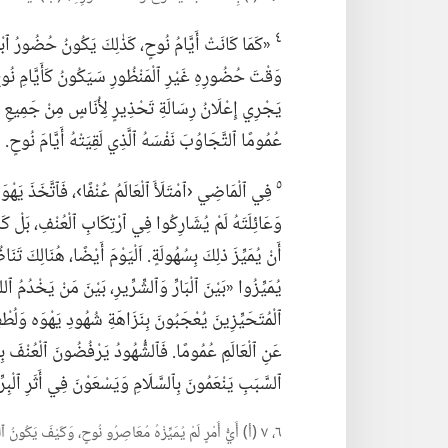
٤
‏«كَمَا كَانَتْ أَيَّامُ نُوحٍ،‏ كَذٰلِكَ يَكُونُ حُضُورُ ٱبْنِ
يَجْرِي إِعْلَانُ رِسَالَةِ تَحْذِيرٍ لِأُنَاسٍ مِنْ جَمِيعِ ٱلْأُ
عُمُومًا ٱلتَّجَاوُبَ نَفْسَهُ ٱلَّذِي لَقِيَتْهُ أَيَّامَ نُوحٍ.‏
٥
فِي ٱلْمَاضِي ‹ٱمْتَلَأَ ٱلْعَالَمُ عُنْفًا›،‏ فَٱتَّخَذَ يَهْو
وَعَائِلَتَهُ لَمْ يُشَارِكُوا فِي ٱرْتِكَابِ ٱلْعُنْفِ،‏ بَلْ كَان
أَنْ يُمَيِّزَ ذلِكَ بِسُهُولَةٍ.‏ اَلْيَوْمَ أَيْضًا،‏ هُنَالِكَ تَ
يُمَيِّزُوا «بَيْنَ ٱلْبَارِّ وَٱلشِّرِّيرِ،‏ بَيْنَ مَنْ يَخْدُمُ ٱل
ٱلْمُتَحَيِّزِينَ يُعْجَبُونَ بِنَزَاهَةِ شُهُودِ يَهْوَه وَلُطْف
عَنِ ٱلْعَالَمِ عُمُومًا.‏ فَٱلشُّهُودُ يَرْفُضُونَ ٱلْعُنْفَ ب
ٱلسَّبَبِ يَنْعَمُونَ بِٱلسَّلَامِ وَيَسْعَوْنَ فِي أَثَرِ ٱلْبِر
٦،‏ ٧ (‏أ)‏ أَيُّ أَمْرٍ لَمْ يُمَيِّزْهُ مُعَاصِرُو نُوحٍ،‏ وَكَيْفَ يَكُون