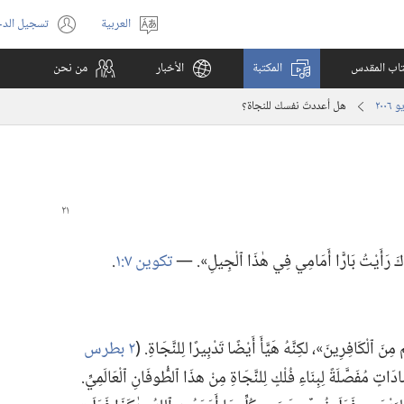
العربية
تسجيل الد
اختر
(يفتح
اللغة
نافذة
كتاب المقدس
المكتبة
الأخبار
من نحن
جديدة)
هل أعددتَ نفسك للنجاة؟‏
ِيَّاكَ رَأَيْتُ بَارًّا أَمَامِي فِي هٰذَا ٱلْجِيلِ».‏ —‏
تكوين ٧:‏١
‏.‏
 ٱلْكَافِرِينَ»،‏ لكِنَّهُ هَيَّأَ أَيْضًا تَدْبِيرًا لِلنَّجَاةِ.‏ (‏
٢ بطرس
َادَاتٍ مُفَصَّلَةً لِبِنَاءِ فُلْكٍ لِلنَّجَاةِ مِنْ هذَا ٱلطُّوفَانِ ٱلْعَالَمِيِّ.‏