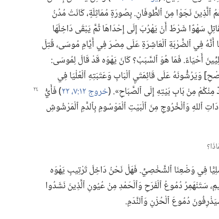
ُمُ ٱلَّذِينَ نَجَوْا مِنَ ٱلطُّوفَانِ.‏ بِصُورَةٍ مُمَاثِلَةٍ،‏ كَانَتْ مُدُنُ
لْقَاتِلِ سَهْوًا شَرْطَ أَنْ يَهْرُبَ إِلَى إِحْدَاهَا ثُمَّ يَبْقَى دَاخِلَهَا
مَا أَنَّهُ فِي ٱلضَّرْبَةِ ٱلْعَاشِرَةِ عَلَى مِصْرَ فِي أَيَّامِ مُوسَى،‏ قُتِلَ
لِيِّينَ أَحْيَاءً.‏ فَمَا هُوَ ٱلسَّبَبُ؟‏ كَانَ يَهْوَه قَدْ قَالَ لِمُوسَى:‏
صْحِ] وَيَرُشُّونَهُ عَلَى قَائِمَتَيِ ٱلْبَابِ وَعَتَبَتِهِ ٱلْعُلْيَا فِي
دٌ مِنْكُمْ
مِنْ بَابِ بَيْتِهِ إِلَى ٱلصَّبَاحِ».‏ (‏
خروج ١٢:‏٧،‏
٢٢
‏)‏ فَأَيُّ
ادَاتِ ٱللهِ وَٱلْخُرُوجِ مِنَ ٱلْبَيْتِ ٱلْمَوْسُومِ بِٱلدَّمِ ٱلْمَرْشُوشِ
 مَلِيًّا فِي وَضْعِنَا ٱلشَّخْصِيِّ.‏ فَهَلْ نَحْنُ دَاخِلَ تَرْتِيبِ يَهْوَه
مِ،‏ سَتَنْهَمِرُ دُمُوعُ ٱلْفَرَحِ وَٱلْحَمْدِ مِنْ عُيُونِ ٱلَّذِينَ نَشَدُوا
َيَذْرِفُونَ دُمُوعَ ٱلْحُزْنِ وَٱلنَّدَمِ.‏