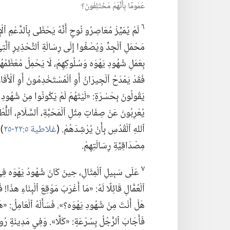
عُمُومًا بِأَنَّهُمْ مُخْتَلِفُونَ؟‏
٦
لَمْ يُمَيِّزْ مُعَاصِرُو نُوحٍ أَنَّهُ يَحْظَى بِٱلدَّعْمِ ٱلْإِ
مَحْمَلِ ٱلْجِدِّ وَيُصْغُوا إِلَى رِسَالَةِ ٱلتَّحْذِيرِ ٱلَّتِي 
بِعَمَلِ شُهُودِ يَهْوَه وَسُلُوكِهِمْ،‏ لَا يَحْمِلُ مُعْظَمُهُ
فَقَدْ يَمْدَحُ ٱلْجِيرَانُ أَوِ ٱلْمُسْتَخْدِمُونَ أَوِ ٱلْأَقَار
يَقُولُونَ بِحَسْرَةٍ:‏ «لَيْتَهُمْ لَمْ يَكُونُوا مِنْ شُهُودِ يَ
يُعْرِبُونَ عَنْ صِفَاتٍ مِثْلِ ٱلْمَحَبَّةِ،‏ ٱلسَّلَامِ،‏ ٱللُّ
ٱللهِ ٱلْقُدُسِ بِأَنْ يُرْشِدَهُمْ.‏ (‏
غلاطية ٥:‏٢٢-‏٢٥
‏)
مِصْدَاقِيَّةِ رِسَالَتِهِمْ.‏
٧
عَلَى سَبِيلِ ٱلْمِثَالِ،‏ حِينَ كَانَ شُهُودُ يَهْوَه فِي ر
ٱلْعُمَّالِ قَائِلًا لَهُ:‏ «مَا أَغْرَبَ مَوْقِعَ ٱلْبِنَاءِ هذَا!‏ فَ
هَلْ أَنْتَ مِنْ شُهُودِ يَهْوَه؟‏».‏ فَسَأَلَهُ ٱلْعَامِلُ:‏ «
فَأَجَابَ ٱلرَّجُلُ بِسُرْعَةٍ:‏ «كَلَّا».‏ وَفِي مَدِينَةٍ رُو