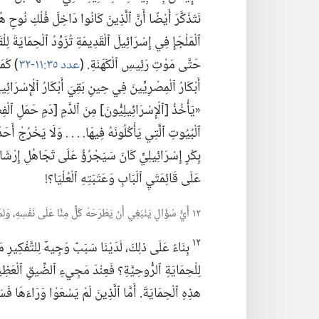
نَتَذَكَّرَ أَيْضًا أَنَّ ٱلَّذِينَ كَانُوا دَاخِلَ فُلْكِ نُوحٍ ه
ٱلْمَلْجَإِ فِي إِسْرَائِيلَ ٱلْقَدِيمَةِ تُزَوِّدُ ٱلْحِمَايَةَ لِ
حَتَّى مَوْتِ رَئِيسِ ٱلْكَهَنَةِ.‏ (‏
عدد ٣٥:‏١١-‏٣٢
‏)‏ كَ
أَبْكَارُ ٱلْمِصْرِيِّينَ فِي حِينِ بَقِيَ أَبْكَارُ ٱلْإِسْرَائِي
«يَأْخُذُ [ٱلْإِسْرَائِيلِيُّونَ] مِنَ ٱلدَّمِ [دَمِ حَمَلِ ٱلْفِ
ٱلْبُيُوتِ ٱلَّتِي يَأْكُلُونَهُ فِيهَا.‏ .‏ .‏ .‏ وَلَا يَخْرُجْ أَحَ
بِكْرٍ إِسْرَائِيلِيٍّ كَانَ سَيَجْرُؤُ عَلَى تَجَاهُلِ إِرْشَ
عَلَى قَائِمَتَيِ ٱلْبَابِ وَعَتَبَتِهِ ٱلْعُلْيَا؟‏!‏
١٢ أَيُّ سُؤَالٍ يَنْبَغِي أَنْ يَطْرَحَهُ كُلٌّ مِنَّا عَلَى نَفْسِهِ،‏ وَلِمَاذَا؟‏
١٢
بِنَاءً عَلَى ذلِكَ،‏ لَدَيْنَا سَبَبٌ وَجِيهٌ لِلتَّفْكِيرِ
لِلْحِمَايَةِ ٱلرُّوحِيَّةِ؟‏ فَعِنْدَ مَجِيءِ ٱلضِّيقِ ٱلْعَظِي
هذِهِ ٱلْحِمَايَةَ.‏ أَمَّا ٱلَّذِينَ لَمْ يَسْعَوْا وَرَاءَهَا فَس