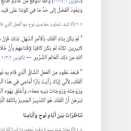
(‏
تكوين ٦:‏١٤-‏١٦
‏)‏ وَكَمَا نَتَوَقَّعُ مِنْ خَادِمٍ طَائِعٍ
وَيَعُودُ ٱلْفَضْلُ إِلَى حَدٍّ مَا فِي كَوْنِنَا عَلَى قَيْد
٢،‏ ٣ (‏أ)‏ كَيْفَ تَجَاوَبَ مُعَاصِرُو نُوحٍ مَعَ ٱلْعَمَلِ ٱلَّذِي قَامَ بِهِ؟‏ (‏ب)‏ بِأَيَّةِ ثِقَةٍ دَخَلَ نُوحٌ ٱلْفُلْكَ؟‏
٢
لَمْ يَكُنْ بِنَاءُ ٱلْفُلْكِ بِٱلْأَمْرِ ٱلسَّهْلِ.‏ لِذلِكَ فَإ
كَثِيرِينَ.‏ لكِنَّهُ لَمْ يَكُنْ كَافِيًا لِإِقْنَاعِهِمْ بِأَنَّ 
ٱللهِ مِنْ ذلِكَ ٱلْعَالَمِ ٱلشِّرِّيرِ.‏ —‏
تكوين ٦:‏٣؛‏
١ بطرس ٣:‏٢٠
٣
فَبَعْدَ عُقُودٍ مِنَ ٱلْعَمَلِ ٱلشَّاقِّ ٱلَّذِي قَامَ بِهِ نُو
ٱلْفُلْكِ،‏ لِأَنِّي إِيَّاكَ رَأَيْتُ بَارًّا أَمَامِي فِي هٰذَا ٱل
وَزَوْجَتُهُ وَزَوْجَاتُ بَنِيهِ مَعَهُ»،‏ وَأَغْلَقَ يَهْوَه ٱل
تَبَرْهَنَ أَنَّ ٱلْفُلْكَ هُوَ ٱلتَّدْبِيرُ ٱلْجَدِيرُ بِٱلثِّقَةِ ٱلّ
تَنَاظُرَاتٌ بَيْنَ أَيَّامِ نُوحٍ وَأَيَّامِنَا
٤،‏ ٥ (‏أ)‏ بِمَاذَا شَبَّهَ يَسُوعُ وَقْتَ حُضُورِهِ؟‏ (‏ب)‏ أَيَّةُ تَنَاظُرَاتٍ هُنَالِكَ بَيْنَ أَيَّامِ نُوحٍ وَأَيَّامِنَا؟‏