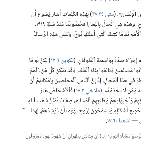
 ٱلْإِنْسَانِ».‏ (‏
متى ٢٤:‏٣٧
‏)‏ بِهذِهِ ٱلْكَلِمَاتِ أَشَارَ يَسُوعُ أَنَّ
وَقْتَ حُضُورِهِ غَيْرِ ٱلْمَنْظُورِ سَيَكُونُ كَأَيَّامِ نُوحٍ.‏ وَهذِهِ هِيَ ٱلْحَالُ بِٱلْفِعْلِ!‏ فَخُصُوصًا مُنْذُ سَنَةِ ١٩١٩،‏
مَمِ تَمَامًا كَتِلْكَ ٱلَّتِي أَعْلَنَهَا نُوحٌ.‏ وَتَلْقَى هذِهِ ٱلرِّسَالَةُ
َه إِجْرَاءً ضِدَّهُ بِوَاسِطَةِ ٱلطُّوفَانِ.‏ (‏
تكوين ٦:‏١٣
‏)‏ لكِنَّ نُوحًا
ُوا مُسَالِمِينَ وَتَابَعُوا بِنَاءَ ٱلْفُلْكِ.‏ وَقَدْ تَمَكَّنَ كُلُّ مَنْ رَآهُمْ
نَاظُرٌ فِي هذَا ٱلْمَجَالِ،‏ إِذْ إِنَّ ٱلنَّاسَ ٱلْمُخْلِصِينَ بِإِمْكَانِهِمْ أَنْ
لهَ وَمَنْ لَا يَخْدُمُهُ».‏ (‏
ملاخي ٣:‏١٨
‏)‏ فَٱلْأَشْخَاصُ غَيْرُ
ِهِمْ وَٱجْتِهَادِهِمْ وَطَبْعِهِمِ ٱلْمُسَالِمِ،‏ صِفَاتٌ تُمَيِّزُ شَعْبَ ٱللهِ
ِجَمِيعِ أَشْكَالِهِ وَيَسْمَحُونَ لِرُوحِ يَهْوَه بِأَنْ
يُرْشِدَهُمْ.‏ لِهذَا
ِّ.‏ —‏
اشعيا ٦٠:‏١٧
‏.‏
ُ ٱلْوَضْعُ مُمَاثِلًا ٱلْيَوْمَ؟‏ (‏ب)‏ أَيُّ مِثَالَيْنِ يُظْهِرَانِ أَنَّ شُهُودَ يَهْوَه مَعْرُوفُونَ