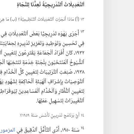
اَلتَّعْدِيلَاتُ ٱلتَّدْرِيجِيَّةُ تُعِدُّنَا لِلنَّجَاةِ
١٣ (‏أ)‏ مَاذَا أَنْجَزَتِ ٱلتَّعْدِيلَاتُ ٱلتَّنْظِيمِيَّةُ؟‏ (‏ب)‏ مَا هِيَ بَعْضُ ٱلتَّحْسِينَاتِ ٱلتَّدْرِيجِيَّةِ؟‏
١٣
أَجْرَى يَهْوَه تَدْرِيجِيًّا بَعْضَ ٱلتَّعْدِيلَاتِ فِي ٱل
فِي تَحْسِينِ وَتَوْطِيدِ وَتَعْزِيزِ تَدْبِيرِهِ لِحِمَايَتِنَا
ٱلشُّيُوخُ ٱلْمُنْتَخَبُونَ بِلَجْنَةِ خِدْمَةٍ تَنْتَخِبُهَا ٱلْج
ٱلتَّوْصِيَاتُ بِإِشْرَافِ ٱلْهَيْئَةِ ٱلْحَاكِمَةِ لِشُهُودِ يَهْ
لِتَعْيِينِ ٱلنُّظَّارِ وَٱلْخُدَّامِ ٱلْمُسَاعِدِينَ ثِيُوقْرَاطِيّ
ٱلتَّغْيِيرَاتُ لِتَسْهِيلِ عَمَلِهَا.‏
١٤ أَيُّ بَرْنَامَجٍ تَدْرِيبِيٍّ تَأَسَّسَ سَنَةَ ١٩٥٩؟‏
١٤
سَنَةَ ١٩٥٠،‏ أَدَّى ٱلتَّأَمُّلُ ٱلدَّقِيقُ فِي
المزمور ٤٥:‏١٦