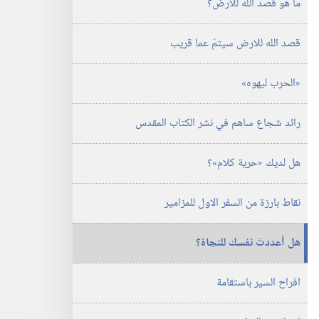
ما هو قصد الله للارض؟‏
الدراسية)‏
‏‎١٥‏ ‏‎أيار/
مايو‏
قصد الله للارض سيتمّ عما قريب
‎٢٠٠٦
‏«الحرب ليهوه»‏
رائد شجاع ساهم في نشر الكتاب المقدس
هل لديك «حرية كلام»؟‏
نقاط بارزة من السفر الاول للمزامير
هل أعددتَ نفسك للنجاة؟‏
افراح السير باستقامة