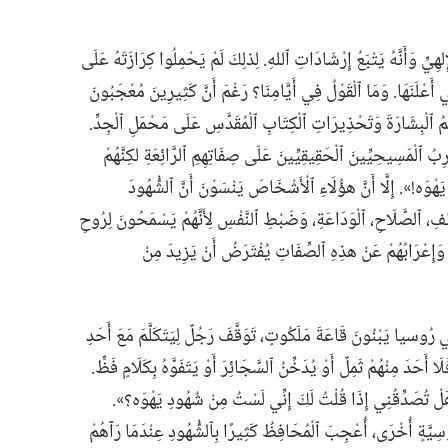
لهِيِّ وَأَنَّهُ يَتْبَعُ إِرْشَادَاتِ ٱللهِ.‏ لِذلِكَ لَمْ يَحْمِلُوا كِرَازَتَهُ عَلَى
أَعْلَنَهَا.‏ وَمَا ٱلْقَوْلُ فِي أَيَّامِنَا؟‏ رَغْمَ أَنَّ كَثِيرِينَ مُعْجَبُونَ
مُ ٱلْبِشَارَةَ وَتَحْذِيرَاتِ ٱلْكِتَابِ ٱلْمُقَدَّسِ عَلَى مَحْمَلِ ٱلْجِدِّ.‏
ِبُ ٱلْمَسِيحِيِّينَ ٱلْحَقِيقِيِّينَ عَلَى صِفَاتِهِمِ ٱلرَّائِعَةِ لكِنَّهُمْ
هْوَه!‏».‏ إِلَّا أَنَّ هؤُلَاءِ ٱلْأَشْخَاصَ يَنْسَوْنَ أَنَّ ٱلشُّهُودَ
طْفِ،‏ ٱلصَّلَاحِ،‏ ٱلْوَدَاعَةِ،‏ وَضَبْطِ ٱلنَّفْسِ لِأَنَّهُمْ يَسْمَحُونَ لِرُوحِ
‏ وَإِعْرَابُهُمْ عَنْ هذِهِ ٱلصِّفَاتِ يُفْتَرَضُ أَنْ يَزِيدَ مِنْ
ُوسيا يَبْنُونَ قَاعَةَ مَلَكُوتٍ،‏ تَوَقَّفَ رَجُلٌ لِيَتَكَلَّمَ مَعَ أَحَدِ
لَا أَحَدَ مِنْهُمْ ثَمِلٌ أَوْ يُدَخِّنُ ٱلسَّجَائِرَ أَوْ يَتَفَوَّهُ بِكَلَامٍ فَظٍّ.‏
هَلْ تُصَدِّقُنِي إِذَا قُلْتُ لَكَ إِنِّي لَسْتُ مِنْ شُهُودِ يَهْوَه؟‏».‏
سِيَّةٍ أُخْرَى،‏ أُعْجِبَ ٱلْمُحَافِظُ كَثِيرًا بِٱلشُّهُودِ عِنْدَمَا رَآهُمْ