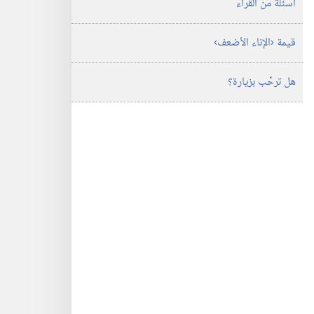
اسئلة من القراء
قيمة ‹الإناء الأضعف›‏
هل ترحِّب بزيارة؟‏