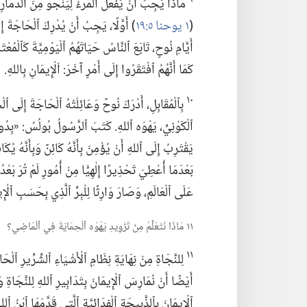
مَاذَا يَجِبُ أَنْ يَفْعَلَ ٱلْمَرْءُ لِيَنْجُوَ مِنَ ٱلدَّمَار
(‏
١ يوحنا ٥:‏١٩
‏)‏ أَوَّلًا،‏ يَجِبُ أَنْ يُدْرِكَ ٱلْحَاجَةَ إ
أَيَّامِ نُوحٍ،‏ تَابَعَ ٱلنَّاسُ حَيَاتَهُمُ ٱلْيَوْمِيَّةَ كَٱلْمُع
كَمَا أَنَّهُمُ ٱفْتَقَرُوا إِلَى أَمْرٍ آخَرَ:‏ اَلْإِيمَانِ بِاللهِ.‏
١٠
بِٱلْمُقَابِلِ،‏ أَدْرَكَ نُوحٌ وَعَائِلَتُهُ ٱلْحَاجَةَ إِلَى ٱلْحِ
ٱلْكَوْنِيِّ،‏ يَهْوَه ٱللهِ.‏ كَتَبَ ٱلرَّسُولُ بُولُسُ:‏ «بِدُ
يَقْتَرِبُ إِلَى ٱللهِ أَنْ يُؤْمِنَ بِأَنَّهُ كَائِنٌ وَبِأَنَّهُ ي
بَعْدَمَا أُعْطِيَ تَحْذِيرًا إِلٰهِيًّا مِنْ أُمُورٍ لَمْ تُرَ بَعْد
عَلَى ٱلْعَالَمِ،‏ وَصَارَ وَارِثًا لِلْبِرِّ ٱلَّذِي بِحَسَبِ ٱل
١١ مَاذَا نَتَعَلَّمُ مِنْ تَزْوِيدِ يَهْوَه ٱلْحِمَايَةَ فِي ٱلْمَاضِي؟‏
١١
لِلنَّجَاةِ مِنْ نِهَايَةِ نِظَامِ ٱلْأَشْيَاءِ ٱلشِّرِّيرِ ٱلْح
أَيْضًا أَنْ نُمَارِسَ ٱلْإِيمَانَ بِتَدَابِيرِ ٱللهِ لِلنَّجَاةِ 
ٱلْإِيمَانَ بِٱلذَّبِيحَةِ ٱلْفِدَائِيَّةِ ٱلَّتِي قَدَّمَهَا ٱبْنُ ٱ