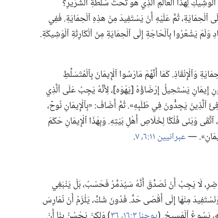
ِ ٱلْوَشِيكِ لِهذَا ٱلْعَالَمِ ٱلَّذِي هُوَ تَحْتَ سُلْطَةِ ٱلشِّرِّيرِ؟‏
ِلَى ٱلْحِمَايَةِ،‏ ثُمَّ عَلَيْهِ أَنْ يَسْتَفِيدَ مِنْ هذِهِ ٱلْحِمَايَةِ.‏ فَفِي
ْتَادِ وَلَمْ يَشْعُرُوا بِٱلْحَاجَةِ إِلَى ٱلْحِمَايَةِ مِنَ ٱلْكَارِثَةِ ٱلْوَشِيكَةِ.‏
مَايَةِ وَٱلْإِنْقَاذِ.‏ كَمَا أَنَّهُمْ مَارَسُوا ٱلْإِيمَانَ بِٱلْمُتَسَلِّطِ
ونِ إِيمَانٍ يَسْتَحِيلُ إِرْضَاؤُهُ [يَهْوَه]،‏ لِأَنَّهُ يَجِبُ عَلَى ٱلَّذِي
ُكَافِئُ ٱلَّذِينَ يَجِدُّونَ فِي طَلَبِهِ».‏ ثُمَّ أَضَافَ:‏ «بِٱلْإِيمَانِ نُوحٌ،‏
ُ،‏ ٱتَّقَى وَبَنَى فُلْكًا لِخَلَاصِ أَهْلِ بَيْتِهِ.‏ وَبِهٰذَا ٱلْإِيمَانِ حَكَمَ
ْإِيمَانِ».‏ —‏
عبرانيين ١١:‏٦،‏ ٧
‏.‏
َاضِرِ،‏ لَا يَجِبُ أَنْ نُصَدِّقَ أَنَّهُ سَيُدَمَّرُ فَحَسْبُ،‏ بَلْ يَنْبَغِي
وَنَسْتَفِيدَ مِنْهَا إِلَى أَقْصَى حَدٍّ.‏ فَدُونَ شَكٍّ،‏ يَلْزَمُ أَنْ نُمَارِسَ
للهِ،‏ يَسُوعُ ٱلْمَسِيحُ.‏ (‏
يوحنا ٣:‏١٦،‏
٣٦
‏)‏ وَلكِنْ يَحْسُنُ بِنَا أَنْ