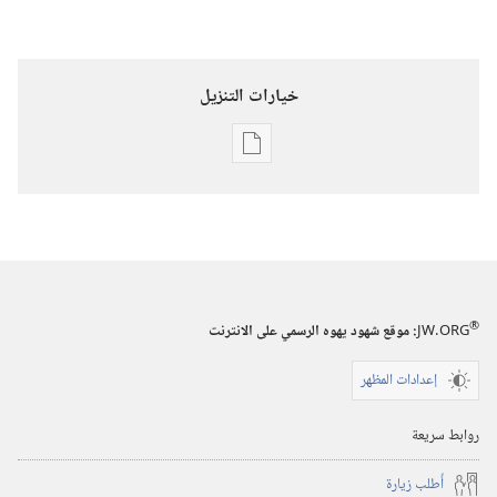
خيارات التنزيل
خيارات
تنزيل
الاصدارات
برج
المراقبة
(‏الطبعة
®
JW.ORG
:‏ موقع شهود يهوه الرسمي على الانترنت
الدراسية)‏
‏‎١٥‏ ‏‎أيار/
إعدادات المظهر
مايو‏
‎٢٠٠٦
روابط سريعة
أُطلب زيارة