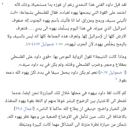
لقد قبِل داود الفتي هذا التحدي رغم ان فوزه بدا
مستحيلا،‏ وذلك لأنه
اعتمد على القوة التي يمنحها يهوه لعباده.‏ فقال للفلسطي بشجاعة:‏ «انت
تأتيني بسيف ورمح ومزراق،‏ اما انا فآتيك بٱسم يهوه الجنود،‏ إله صفوف
اسرائيل،‏ الذي عيرته.‏ في هذا اليوم يسلِّمك يهوه الى يدي .‏ .‏ .‏ فتعرف
الارض كلها ان لإسرائيل إلها.‏ وتعرف هذه الجماعة كلها انه ليس بالسيف ولا
بالرمح يخلِّص يهوه،‏ لأن الحرب ليهوه».‏ —‏
١ صموئيل ١٧:‏٤٥-‏٤٧
‏.‏
وماذا كانت النتيجة؟‏ تقول الرواية الموحى بها:‏ «قوي داود على الفلسطي
بمقلاع وحجر،‏ وضرب الفلسطي وقتله،‏ ولم يكن في يد داود سيف».‏
(‏
١ صموئيل ١٧:‏٥٠
‏)‏ نعم،‏ لم يكن داود يحمل سيفا في يده،‏ لكنّ يهوه الله دعمه
بقوة.‏
*
كم كانت ثقة داود بيهوه في محلها خلال تلك المبارزة!‏ نحن ايضا،‏ عندما
نُضطر الى الاختيار بين الرضوخ للبشر خوفا منهم او الثقة بقوة يهوه المنقذة،‏
فإن الخيار واضح:‏ «ينبغي ان يطاع الله حاكما لا الناس».‏ (‏
اعمال ٥:‏٢٩
‏)‏
بالاضافة الى ذلك،‏ حين نتأمل في الاوضاع الصعبة من وجهة نظر يهوه الله،‏
نتمكن من حيازة نظرة متزنة الى المشاكل مهما كانت كبيرة ومثبّطة.‏