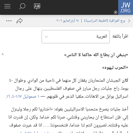
JW.ORG
تسجيل
تغيير
البحث
اظهر
الدخول
لغة
في
القائم
(يفتح
برج المراقبة (‏الطبعة الدراسية)‏ | ‏‎١٥‏ ‏‎أيار/مايو‏ ‎٢٠٠٦
الموقع
JW.‎ORG
نافذة
جديدة)
اقرأ باللغة
‏«ينبغي ان يطاع الله حاكما
لا
الناس»‏
‏«الحرب ليهوه»‏
كان
الجيشان المتحاربان يقفان كل منهما في ناحية من الوادي.‏ وطوال ٤٠
يوما،‏ راح جليات،‏ رجل مبارز في صفوف الفلسطيين،‏ ينهال على رجال
اسرائيل بوابل من الاهانات،‏ ملقيا الذعر في قلوبهم.‏ —‏
١ صموئيل ١٧:‏١-‏٤،‏
١٦
‏.‏
أخذ جليات يصرخ متحديا الاسرائيليين بقوله:‏ «اختاروا لكم رجلا ولينزل
إلي.‏ فإن استطاع ان يحاربني وقتلني،‏ صرنا لكم خداما.‏ ولكن،‏ إن قدرت انا
عليه وقتلته،‏ تصيرون انتم لنا خداما،‏ فتخدموننا.‏ .‏ .‏ .‏ انا قد عيرت صفوف