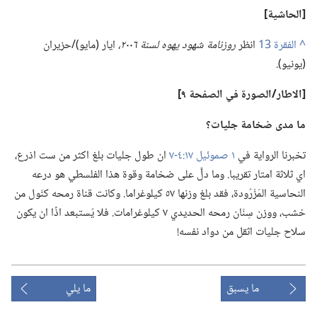
‏[الحاشية]‏
^
انظر
روزنامة شهود يهوه لسنة ٢٠٠٦،‏
ايار (‏مايو)‏/‏حزيران
(‏يونيو)‏.‏
‏[الاطار/‏الصورة في الصفحة ٩]‏
ما مدى ضخامة جليات؟‏
تخبرنا الرواية في
١ صموئيل ١٧:‏٤-‏٧
ان طول جليات بلغ اكثر من ست اذرع،‏
اي ثلاثة امتار تقريبا.‏ وما دلَّ على ضخامة وقوة هذا الفلسطي هو درعه
النحاسية المَزْرُودة،‏ فقد بلغ وزنها ٥٧ كيلوغراما.‏ وكانت قناة رمحه كنَول من
خشب،‏ ووزن سِنَان رمحه الحديدي ٧ كيلوغرامات.‏ فلا يُستبعد اذًا ان يكون
سلاح جليات اثقل من دواد نفسه!‏
ما يسبق
ما يلي