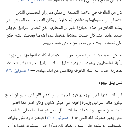
اسرائيل اليوم.‏ هاتوا لي رجلا لنتحارب معا!‏».‏ —‏
١ صموئيل ١٧:‏٨-‏١٠
‏.‏
كان من المألوف في الازمنة القديمة ان يمثِّل مبارزان الجيشين اللذين
ينتميان الى صفوفهما ويتقاتلان رَجُلا لرَجُل.‏ وكان النصر حليف الجيش الذي
يمثّله الظافر في هذه المبارزة.‏ غير ان المحارب الذي تحدَّى اسرائيل لم يكن
جنديا عاديا.‏ فقد كان جليات عملاقا ضخما،‏ عدوا شرسا ومخيفا.‏ لكنه حكم
على نفسه بالموت حين سخر من جيش شعب يهوه.‏
لم تكن الحرب هذه المرة مجرد حرب عسكرية،‏ اذ كانت المواجهة بين يهوه
وآلهة الفلسطيين.‏ وعوض ان يقود شاول،‏ ملك اسرائيل،‏ جيشه بكل شجاعة
لمحاربة اعداء الله،‏ شلّه الخوف وتقاعس عن اداء مهامه.‏ —‏
١ صموئيل ١٧:‏١١
‏.‏
فتى يثق بيهوه
في تلك الفترة التي لم يحرز فيها الجيشان اي تقدم،‏ قام فتى سبق ان مُسح
ليكون ملك اسرائيل بزيارة إخوته في جيش شاول.‏ وكان اسم هذا الفتى
داود.‏ حين سمع داود كلمات جليات،‏ سأل:‏ «من هو هذا الفلسطي الأغلف
حتى يعير صفوف الله الحي؟‏».‏ (‏
١ صموئيل ١٧:‏٢٦
‏)‏ فبنظر داود مثّل جليات
الفلسطيين وآلهتهم على السواء.‏ لذلك كان مبرَّرا حين استشاط غضبا وأراد