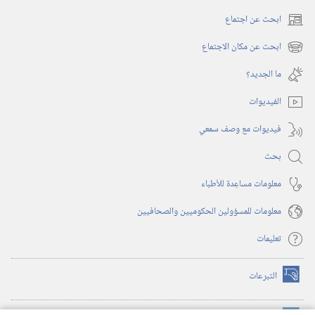
ابحث عن اجتماع
(يفتح
نافذة
ابحث عن مكان الاجتماع
(يفتح
جديدة)
نافذة
ما الجديد؟‏
جديدة)
الفيديوات
فيديوات مع وصف سمعي
بحث
معلومات مساعِدة للأطباء
معلومات للمسؤولين الحكوميين والصحافيين
تعليمات
التبرعات
(يفتح
نافذة
جديدة)