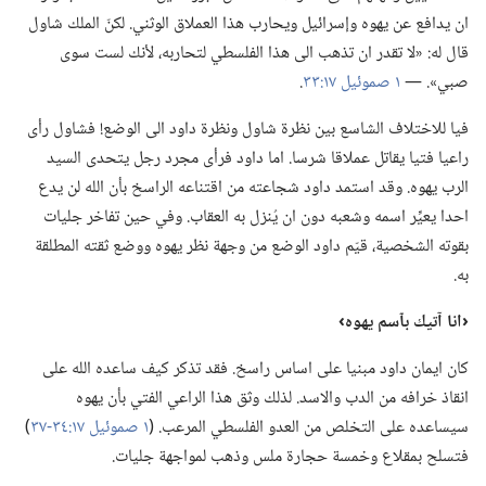
ان يدافع عن يهوه وإسرائيل ويحارب هذا العملاق الوثني.‏ لكنّ الملك شاول
قال له:‏ «لا تقدر ان تذهب الى هذا الفلسطي لتحاربه،‏ لأنك لست سوى
صبي».‏ —‏
١ صموئيل ١٧:‏٣٣
‏.‏
فيا للاختلاف الشاسع بين نظرة شاول ونظرة داود الى الوضع!‏ فشاول رأى
راعيا فتيا يقاتل عملاقا شرسا.‏ اما داود فرأى مجرد رجل يتحدى السيد
الرب يهوه.‏ وقد استمد داود شجاعته من اقتناعه الراسخ بأن الله لن يدع
احدا يعيِّر اسمه وشعبه دون ان يُنزل به العقاب.‏ وفي حين تفاخر جليات
بقوته الشخصية،‏ قيّم داود الوضع من وجهة نظر يهوه ووضع ثقته المطلقة
به.‏
‏‹انا آتيك بٱسم يهوه›‏
كان ايمان داود مبنيا على اساس راسخ.‏ فقد تذكر كيف ساعده الله على
انقاذ خرافه من الدب والاسد.‏ لذلك وثق هذا الراعي الفتي بأن يهوه
سيساعده على التخلص من العدو الفلسطي المرعب.‏ (‏
١ صموئيل ١٧:‏٣٤-‏٣٧
‏)‏
فتسلح بمقلاع وخمسة حجارة ملس وذهب لمواجهة جليات.‏