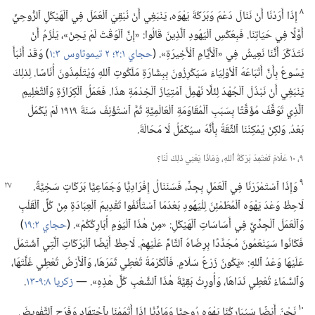
٨
إِذَا أَرَدْنَا أَنْ نَنَالَ دَعْمَ وَبَرَكَةَ يَهْوَه،‏ يَنْبَغِي أَنْ نُبْقِيَ ٱلْعَمَلَ فِي ٱلْهَيْكَلِ ٱلرُّوحِيِّ
أَوَّلًا فِي حَيَاتِنَا.‏ فَبِعَكْسِ ٱلْيَهُودِ ٱلَّذِينَ قَالُوا:‏ «إِنَّ ٱلْوَقْتَ لَمْ يَحِنْ»،‏ يَلْزَمُ أَنْ
نَتَذَكَّرَ أَنَّنَا نَعِيشُ فِي «ٱلْأَيَّامِ ٱلْأَخِيرَةِ».‏ (‏
حجاي ١:‏٢؛‏
٢ تيموثاوس ٣:‏١
‏)‏ وَقَدْ أَنْبَأَ
يَسُوعُ بِأَنَّ أَتْبَاعَهُ ٱلْأوْلِيَاءَ سَيَكْرِزُونَ بِبِشَارَةِ مَلَكُوتِ ٱللهِ وَيُتَلْمِذُونَ أُنَاسًا.‏ لِذلِكَ
يَنْبَغِي أَنْ نَبْذُلَ ٱلْجُهْدَ لِئَلَّا نُهْمِلَ ٱمْتِيَازَ ٱلْخِدْمَةِ هذَا.‏ فَعَمَلُ ٱلْكِرَازَةِ وَٱلتَّعْلِيمِ
ٱلَّذِي تَوَقَّفَ مُؤَقَّتًا بِسَبَبِ ٱلْمُقَاوَمَةِ ٱلْعَالَمِيَّةِ ثُمَّ ٱسْتُؤْنِفَ سَنَةَ ١٩١٩ لَمْ يُكْمَلْ
بَعْدُ.‏ وَلكِنْ يُمْكِنُنَا ٱلثِّقَةُ بِأَنَّهُ سيُكْمَلُ لَا مَحَالَةَ.‏
٩،‏ ١٠ عَلَامَ تَعْتَمِدُ بَرَكَةُ ٱللهِ،‏ وَمَاذَا يَعْنِي ذلِكَ لَنَا؟‏
٩
وَإِذَا ٱسْتَمْرَرْنَا فِي ٱلْعَمَلِ بِجِدٍّ،‏ فَسَنَنَالُ إِفْرَادِيًّا وَجَمَاعِيًّا بَرَكَاتٍ سَخِيَّةً.‏
لَاحِظْ وَعْدَ يَهْوَه ٱلْمُطَمْئِنَ لِلْيَهُودِ بَعْدَمَا ٱسْتَأْنَفُوا تَقْدِيمَ ٱلْعِبَادَةِ مِنْ كُلِّ ٱلْقَلْبِ
وَٱلْعَمَلَ ٱلْجِدِّيَّ فِي أَسَاسَاتِ ٱلْهَيْكَلِ:‏ «مِنْ هٰذَا ٱلْيَوْمِ أُبَارِكُكُمْ».‏ (‏
حجاي ٢:‏١٩
‏)‏
فَكَانُوا سَيَنْعَمُونَ مُجَدَّدًا بِرِضَاهُ ٱلتَّامِّ عَلَيْهِمْ.‏ لَاحِظْ أَيْضًا ٱلْبَرَكَاتِ ٱلَّتِي ٱشْتَمَلَ
عَلَيْهَا وَعْدُ ٱللهِ:‏ «يَكُونُ زَرْعُ سَلَامٍ.‏ فَٱلْكَرْمَةُ تُعْطِي ثَمَرَهَا،‏ وَٱلْأَرْضُ تُعْطِي غَلَّتَهَا،‏
وَٱلسَّمَاءُ تُعْطِي نَدَاهَا،‏ وَأُورِثُ بَقِيَّةَ هٰذَا ٱلشَّعْبِ كُلَّ هٰذِهِ».‏ —‏
زكريا ٨:‏٩-‏١٣
‏.‏
١٠
نَحْنُ أَيْضًا سَيُبَارِكُنَا يَهْوَه رُوحِيًّا وَمَادِّيًّا إِذَا أَتْمَمْنَا بِٱجْتِهَاٍد وَفَرَحٍ ٱلتَّفْوِيضَ