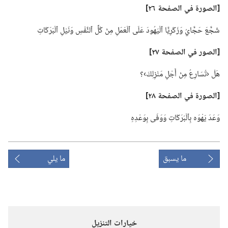
‏[الصورة
في
الصفحة ٢٦]‏
شَجَّعَ حَجَّايُ وَزَكَرِيَّا ٱلْيَهُودَ عَلَى ٱلْعَمَلِ مِنْ كُلِّ ٱلنَّفْسِ وَنَيْلِ ٱلْبَرَكَاتِ
‏[الصور
في
الصفحة ٢٧]‏
هَلْ ‹تُسَارِعُ مِنْ أَجْلِ مَنْزِلِكَ›؟‏
‏[الصورة
في
الصفحة ٢٨]‏
وَعَدَ يَهْوَه بِٱلْبَرَكَاتِ وَوَفَى بِوَعْدِهِ
ما يسبق
ما يلي
خيارات التنزيل