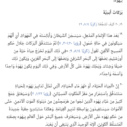
لِيَهْوَه!‏
بَرَكَاتٌ أَبَدِيَّةٌ
١٩،‏ ٢٠ كَيْفَ تُشَجِّعُنَا
زَكَرِيَّا ١٤:‏٨،‏ ٩
‏؟‏
١٩
بَعْدَ هذَا ٱلْإِتْمَامِ ٱلْمُذْهِلِ،‏ سَيُسْجَنُ ٱلشَّيْطَانُ وَأَبَالِسَتُهُ فِي ٱلْمَهْوَاةِ،‏ أَيْ أَنَّهُمْ
سَيَكُونُونَ فِي حَالَةِ خُمُولٍ.‏ (‏
رؤيا ٢٠:‏١-‏٣،‏
٧
‏)‏ ثُمَّ سَتَتَدَفَّقُ ٱلْبَرَكَاتُ خِلَالَ حُكْمِ
ٱلْمَسِيحِ ٱلْأَلْفِيِّ.‏ تَقُولُ
زَكَرِيَّا ١٤:‏٨،‏ ٩
‏:‏ «فِي ذٰلِكَ ٱلْيَوْمِ تَخْرُجُ مِيَاهٌ حَيَّةٌ مِنْ
أُورُشَلِيمَ،‏ نِصْفُهَا إِلَى ٱلْبَحْرِ ٱلشَّرْقِيِّ وَنِصْفُهَا إِلَى ٱلْبَحْرِ ٱلْغَرْبِيِّ،‏ وَيَكُونُ ذٰلِكَ
صَيْفًا وَشِتَاءً.‏ وَيَمْلِكُ يَهْوَهُ عَلَى كُلِّ ٱلْأَرْضِ.‏ وَفِي ذٰلِكَ ٱلْيَوْمِ يَكُونُ يَهْوَهُ وَاحِدًا
وَٱسْمُهُ وَاحِدًا».‏
٢٠
إِنَّ ‹ٱلْمِيَاهَ ٱلْحَيَّةَ›،‏ أَوْ ‹نَهْرَ مَاءِ ٱلْحَيَاةِ›،‏ ٱلَّتِي تُمَثِّلُ تَدَابِيرَ يَهْوَه لِلْحَيَاةِ
سَتَتَدَفَّقُ بِٱسْتِمْرَارٍ مِنْ مَقَرِّ ٱلْمَلَكُوتِ ٱلْمَسِيَّانِيِّ.‏ (‏
رؤيا ٢٢:‏١،‏ ٢
‏)‏ وَسَيُعْتَقُ جَمْعٌ
كَثِيرٌ مِنْ عُبَّادِ يَهْوَه ٱلَّذِينَ نَجَوا مِنْ هَرْمَجِدُّونَ مِنْ دَيْنُونَةِ ٱلْمَوْتِ ٱلْآدَمِيِّ.‏ حَتَّى
ٱلْأَمْوَاتُ سَيَسْتَفِيدُونَ بِوَاسِطَةِ تَدْبِيرِ ٱلْقِيَامَةِ.‏ وَهكَذَا سَتَبْتَدِئُ حِقْبَةٌ جَدِيدَةٌ
مِنْ حُكْمِ يَهْوَه عَلَى ٱلْأَرْضِ.‏ وَسَيَعْتَرِفُ جَمِيعُ ٱلْبَشَرِ حَوْلَ ٱلْعَالَمِ بِيَهْوَه بِصِفَتِهِ
ٱلْمُتَسَلِّطَ ٱلْكَوْنِيَّ،‏ ٱلْإلهَ ٱلْوَحِيدَ ٱلَّذِي يَنْبَغِي أَنْ يُعْبَدَ.‏