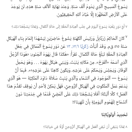
يَسُوعَ ٱلْمَسِيحِ ٱلَّذِي يَدُومُ أَلْفَ سَنَةٍ.‏ وَعِنْدَ نِهَايَةِ ٱلْأَلْفِ سَنَةٍ هذِهِ،‏ لَنْ يُوجَدَ
عَلَى ٱلْأَرْضِ ٱلْمُطَهَّرَةِ إِلَّا عُبَّادُ ٱللهِ ٱلْحَقِيقِيُّونَ.‏
٧ أَيُّ دَوْرٍ يَلْعَبُهُ يَسُوعُ ٱلْيَوْمَ فِي جَلْبِ ٱلْعِبَادَةِ ٱلْحَقَّةِ إِلَى حَالَةِ ٱلْكَمَالِ،‏ وَلِمَاذَا يُشَجِّعُنَا ذلِكَ؟‏
٧
كَانَ ٱلْحَاكِمُ زَرُبَّابِلُ وَرَئِيسُ ٱلْكَهَنَةِ يَشُوعُ حَاضِرَيْنِ لِيَشْهَدَا إِتْمَامَ بِنَاءِ ٱلْهَيْكَلِ
سَنَةَ ٥١٥ ق‌م.‏ وَقَدْ أَنْبَأَتْ
زَكَرِيَّا ٦:‏١٢،‏ ١٣
عَنْ دَوْرِ يَسُوعَ ٱلْمُمَاثِلِ فِي جَعْلِ
ٱلْعِبَادَةِ ٱلْحَقَّةِ تَبْلُغُ حَالَةَ ٱلْكَمَالِ.‏ نَقْرَأُ:‏ «هٰكَذَا قَالَ يَهْوَهُ ٱلْجُنُودِ:‏ ‹هُوَذَا ٱلرَّجُلُ
ٱلَّذِي ٱسْمُهُ «ٱلْفَرْخُ».‏ مِنْ مَكَانِهِ يَنْبُتُ،‏ وَيَبْنِي هَيْكَلَ يَهْوَهَ .‏ .‏ .‏ وَهُوَ يَحْمِلُ
ٱلْوَقَارَ،‏ وَيَجْلِسُ وَيَحْكُمُ عَلَى عَرْشِهِ،‏ وَيَكُونُ كَاهِنًا عَلَى عَرْشِهِ›».‏ فَبِمَا أَنَّ
يَسُوعَ —‏ ٱلْمَوْجُودَ فِي ٱلسَّمَاءِ وَٱلَّذِي يُنْبِتُ سُلَالَةَ دَاوُدَ ٱلْمَلَكِيَّةَ —‏ هُوَ ٱلَّذِي
يَدْعَمُ عَمَلَ ٱلْمَلَكُوتِ فِي ٱلْهَيْكَلِ ٱلرُّوحِيِّ،‏ فَهَلْ يُمْكِنُ لِأَحَدٍ أَنْ يُوقِفَ تَقَدُّمَ هذَا
ٱلْعَمَلِ؟‏ كَلَّا أَلْبَتَّةَ!‏ أَفَلَا يُشَجِّعُنَا ذلِكَ عَلَى ٱلْمُضِيِّ قُدُمًا فِي خِدْمَتِنَا دُونَ
ٱلسَّمَاحِ لِلْهُمُومِ ٱلْيَوْمِيَّةِ بِأَنْ تُلْهِيَنَا؟‏!‏
تَحْدِيدُ أَوْلَوِيَّاتِنَا
٨ لِمَاذَا يَنْبَغِي أَنْ نُبْقِيَ ٱلْعَمَلَ فِي ٱلْهَيْكَلِ ٱلرُّوحِيِّ أَوَّلًا فِي حَيَاتِنَا؟‏