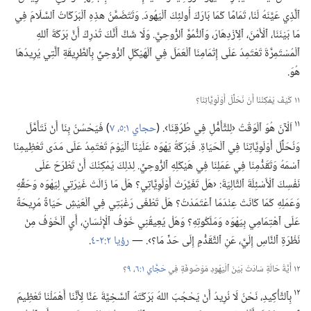
ٱلَّذِي عَيَّنَهُ لَنَا،‏ تَمَامًا كَمَا بَارَكَ أُولئِكَ ٱلْيَهُودَ.‏ وَتَتَضَمَّنُ هذِهِ ٱلْبَرَكَاتُ ٱلسَّلَامَ فِي
مَا بَيْنَنَا،‏ ٱلْأَمْنَ،‏ ٱلِٱزْدِهَارَ،‏ وَٱلنُّمُوَّ ٱلرُّوحِيَّ.‏ وَلَا شَكَّ أَنَّكَ تُدْرِكُ أَنَّ بَرَكَةَ ٱللهِ
ٱلْمُسْتَمِرَّةَ تَعْتَمِدُ عَلَى إِتْمَامِنَا ٱلْعَمَلَ فِي ٱلْهَيْكَلِ ٱلرُّوحِيِّ بِٱلطَّرِيقَةِ ٱلَّتِي يُرِيدُهَا
هُوَ.‏
١١ كَيْفَ يُمْكِنُنَا أَنْ نُحَلِّلَ أَوْلَوِيَّاتِنَا؟‏
١١
اَلْآنَ هُوَ ٱلْوَقْتُ ‹لِلتَّأَمُّلِ فِي طُرُقِنَا›.‏ (‏
حجاي ١:‏٥،‏
٧
‏)‏ فَيَحْسُنُ بِنَا أَنْ نَتَأَمَّلَ
وَنُحَلِّلَ أَوْلَوِيَّاتِنَا فِي ٱلْحَيَاةِ.‏ فَبَرَكَةُ يَهْوَه عَلَيْنَا ٱلْيَوْمَ تَعْتَمِدُ عَلَى مَدَى تَعْظِيمِنَا
ٱسْمَهُ وَتَقَدُّمِنَا فِي عَمَلِنَا فِي هَيْكَلِهِ ٱلرُّوحِيِّ.‏ لِذلِكَ يُمْكِنُكَ أَنْ تَطْرَحَ عَلَى
نَفْسِكَ ٱلْأَسْئِلَةَ ٱلتَّالِيَةَ:‏ ‹هَلْ تَغَيَّرَتْ أَوْلَوِيَّاتِي؟‏ هَلْ مَا زَالَتْ غَيْرَتِي لِيَهْوَه وَحَقِّهِ
وَعَمَلِهِ كَمَا كَانَتْ عِنْدَمَا ٱعْتَمَدْتُ؟‏ هَلْ تَطْغَى رَغْبَتِي فِي ٱلْعَيْشِ حَيَاةً مُرِيحَةً
عَلَى ٱهْتِمَامِي بِيَهْوَه وَمَلَكُوتِهِ؟‏ وَهَلْ يُعِيقُنِي خَوْفُ ٱلْإِنْسَانِ،‏ أَيِ ٱلْخَوْفُ مِنْ
نَظْرَةِ ٱلنَّاسِ إِلَيَّ،‏ عَنِ ٱلتَّقَدُّمِ إِلَى حَدٍّ مَا؟‏›.‏ —‏
رؤيا ٢:‏٢-‏٤
‏.‏
١٢ أَيَّةُ حَالَةٍ سَادَتْ بَيْنَ ٱلْيَهُودِ مَوْصُوفَةٍ فِي
حَجَّاي ١:‏٦،‏
٩
‏؟‏
١٢
بِٱلتَّأْكِيدِ،‏ نَحْنُ لَا نُرِيدُ أَنْ يَحْجُبَ اللهُ بَرَكَتَهُ ٱلسَّخِيَّةَ عَنَّا لِأَنَّنَا أَهْمَلْنَا تَعْظِيمَ