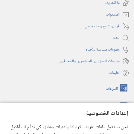
نافذة
ما الجديد؟‏
جديدة)
الفيديوات
فيديوات مع وصف سمعي
بحث
معلومات مساعِدة للأطباء
معلومات للمسؤولين الحكوميين والصحافيين
تعليمات
التبرعات
(يفتح
نافذة
جديدة)
مكتبة برج المراقبة الالكترونية
™
(يفتح
إعدادات الخصوصية
نافذة
JW Hub
جديدة)
(يفتح
نحن نستعمل ملفات تعريف الارتباط وتقنيات مشابهة كي نُقدِّم لك أفضل
نافذة
®