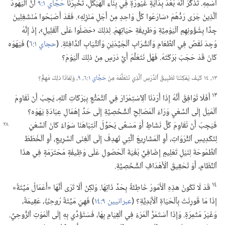
ٱسْمِهِ.‏ تَذَكَّرْ أَنَّهُ بَعْدَ بِدَايَةٍ غَيُورَةٍ فِي بِنَاءِ ٱلْهَيْكَلِ،‏ تُخْبِرُنَا
حَجَّاي ١:‏٩
أَنَّ ٱلْيَهُودَ
ٱلَّذِينَ جَرَى رَدُّهُمْ ‹سَارَعُوا كُلُّ وَاحِدٍ مِنْ أَجْلِ مَنْزِلِهِ›.‏ فَقَدْ أَصْبَحُوا مُنْشَغِلِينَ
جِدًّا بِشُؤُونِهِمِ ٱلْيَوْمِيَّةِ وَطَرِيقَةِ حَيَاتِهِمْ.‏ لِذلِكَ ‹حَصَلُوا عَلَى ٱلْقَلِيلِ›،‏ إِذْ إِنَّهُ
وُجِدَ نَقْصٌ فِي ٱلطَّعَامِ وَٱلشَّرَابِ ٱلْجَيِّدَيْنِ وَٱلثِّيَابِ ٱلدَّافِئَةِ.‏ (‏
حجاي ١:‏٦
‏)‏ فَيَهْوَه
كَانَ قَدْ حَجَبَ بَرَكَتَهُ.‏ فَهَلْ نَتَعَلَّمُ أَيَّ دَرْسٍ مِنْ ذلِكَ ٱلْيَوْمَ؟‏
١٣،‏ ١٤ كَيْفَ يُمْكِنُنَا تَطْبِيقُ ٱلدَّرْسِ ٱلَّذِي نَتَعَلَّمُهُ مِنْ
حَجَّاي ١:‏٦،‏
٩
‏،‏ وَلِمَاذَا ذلِكَ مُهِمٌّ؟‏
١٣
أَفَلَا تُوَافِقُ أَنَّهُ إِذَا أَرَدْنَا ٱلِٱسْتِمْرَارَ فِي ٱلتَّمَتُّعِ بِبَرَكَاتِ ٱللهِ،‏ يَجِبُ أَنْ نُقَاوِمَ
ٱلْمَيْلَ إِلَى ٱلسَّعْيِ وَرَاءَ ٱلْمَصَالِحِ ٱلشَّخْصِيَّةِ إِلَى حَدِّ إِهْمَالِ عِبَادَةِ يَهْوَه؟‏
فَيَجِبُ أَنْ نُقَاوِمَ كُلَّ نَشَاطٍ أَوْ مَسْعًى يُحَوِّلُ ٱنْتِبَاهَنَا سَوَاءٌ كَانَ
ٱلسَّعْيَ
لِتَكْدِيسِ ٱلثَّرَوَاتِ،‏ أَوِ ٱلْمَشَارِيعَ ٱلَّتِي تَهدِفُ إِلَى ٱلْغِنَى ٱلسَّرِيعِ،‏ أَوِ ٱلْخُطَطَ
ٱلطَّمُوحَةَ لِنَيْلِ تَعْلِيمٍ إِضَافِيٍّ بُغْيَةَ ٱلْحُصُولِ عَلَى وَظِيفَةٍ مُحْتَرَمَةٍ فِي هذَا
ٱلنِّظَامِ،‏ أَوْ تَحْقِيقَ ٱلْأَهْدَافِ ٱلشَّخْصِيَّةِ.‏
١٤
قَدْ لَا تَكُونُ هذِهِ ٱلْأُمُورُ خَاطِئَةً بِحَدِّ ذَاتِهَا.‏ وَلكِنْ أَلَا تَرَى أَنَّهَا «أَعْمَالٌ مَيِّتَةٌ»
إِذَا مَا قُورِنَتْ بِٱلْحَيَاةِ ٱلْأَبَدِيَّةِ؟‏ (‏
عبرانيين ٩:‏١٤
‏)‏ فَهِيَ مَيِّتَةٌ
رُوحِيًّا،‏
عَقِيمَةٌ،‏
وَغَيْرُ مُثْمِرَةٍ.‏ وَإِذَا ٱسْتَمَرَّ ٱلْمَرْءُ فِي ٱلْقِيَامِ بِهَا،‏ فَسَتُؤَدِّي بِهِ إِلَى ٱلْمَوْتِ ٱلرُّوحِيِّ.‏