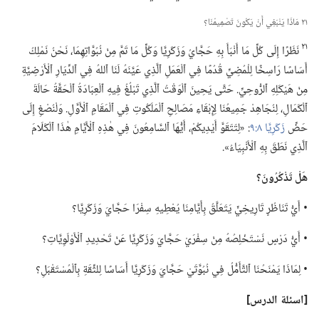
٢١ مَاذَا يَنْبَغِي أَنْ يَكُونَ تَصْمِيمُنَا؟‏
٢١
نَظَرًا إِلَى كُلِّ مَا أَنْبَأَ بِهِ حَجَّايُ وَزَكَرِيَّا وَكُلِّ مَا تَمَّ مِنْ نُبُوَّاتِهِمَا،‏ نَحْنُ نَمْلِكُ
أَسَاسًا رَاسِخًا لِلْمُضِيِّ قُدُمًا فِي ٱلْعَمَلِ ٱلَّذِي عَيَّنَهُ لَنَا ٱللهُ فِي ٱلدِّيَارِ ٱلْأَرْضِيَّةِ
مِنْ هَيْكَلِهِ ٱلرُّوحِيِّ.‏ حَتَّى يَحِينَ ٱلْوَقْتُ ٱلَّذِي تَبْلُغُ فِيهِ ٱلْعِبَادَةُ ٱلْحَقَّةُ حَالَةَ
ٱلْكَمَالِ،‏ لِنُجَاهِدْ جَمِيعُنَا لِإِبْقَاءِ مَصَالِحِ ٱلْمَلَكُوتِ فِي ٱلْمَقَامِ ٱلْأَوَّلِ.‏ وَلْنُصْغِ إِلَى
حَضِّ
زَكَرِيَّا ٨:‏٩
‏:‏ «لِتَتَقَوَّ أَيْدِيكُمْ،‏ أَيُّهَا ٱلسَّامِعُونَ فِي هٰذِهِ ٱلْأَيَّامِ هٰذَا ٱلْكَلَامَ
ٱلَّذِي نَطَقَ بِهِ ٱلْأَنْبِيَاءُ».‏
هَلْ تَذْكُرُونَ؟‏
‏• أَيُّ تَنَاظُرٍ تَارِيخِيٍّ يَتَعَلَّقُ بِأَيَّامِنَا يُعْطِيهِ سِفْرَا حَجَّايَ وَزَكَرِيَّا؟‏
‏• أَيُّ دَرْسٍ نَسْتَخْلِصُهُ مِنْ سِفْرَيْ حَجَّايَ وَزَكَرِيَّا عَنْ تَحْدِيدِ ٱلْأَوْلَوِيَّاتِ؟‏
‏• لِمَاذَا يَمْنَحُنَا ٱلتَّأَمُّلُ فِي نُبُوَّتَيْ حَجَّايَ وَزَكَرِيَّا أَسَاسًا لِلثِّقَةِ بِٱلْمُسْتَقْبَلِ؟‏
‏[اسئلة الدرس]‏