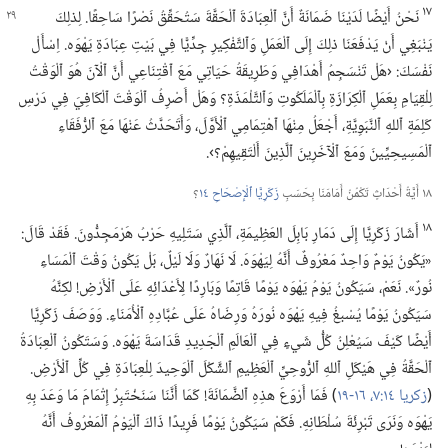
١٧
نَحْنُ أَيْضًا لَدَيْنَا ضَمَانَةٌ أَنَّ ٱلْعِبَادَةَ ٱلْحَقَّةَ سَتُحَقِّقُ
نَصْرًا سَاحِقًا.‏ لِذلِكَ
يَنْبَغِي أَنْ يَدْفَعَنَا ذلِكَ إِلَى ٱلْعَمَلِ وَٱلتَّفْكِيرِ جِدِّيًّا فِي بَيْتِ عِبَادَةِ يَهْوَه.‏ اِسْأَلْ
نَفْسَكَ:‏ ‹هَلْ تَنْسَجِمُ أَهْدَافِي وَطَرِيقَةُ حَيَاتِي مَعَ ٱقْتِنَاعِي أَنَّ ٱلْآنَ هُوَ ٱلْوَقْتُ
لِلْقِيَامِ بِعَمَلِ ٱلْكِرَازَةِ بِٱلْمَلَكُوتِ وَٱلتَّلْمَذَةِ؟‏ وَهَلْ أَصْرِفُ ٱلْوَقْتَ ٱلْكَافِيَ فِي دَرْسِ
كَلِمَةِ ٱللهِ ٱلنَّبَوِيَّةِ،‏ أَجْعَلُ مِنْهَا ٱهْتِمَامِي ٱلْأَوَّلَ،‏ وَأَتَحَدَّثُ عَنْهَا مَعَ ٱلرُّفَقَاءِ
ٱلْمَسِيحِيِّينَ وَمَعَ ٱلْآخَرِينَ ٱلَّذِينَ أَلْتَقِيهِمْ؟‏›.‏
١٨ أَيَّةُ أَحْدَاثٍ تَكْمُنُ أَمَامَنَا بِحَسَبِ
زَكَرِيَّا ٱلْإِصْحَاحِ ١٤
‏؟‏
١٨
أَشَارَ زَكَرِيَّا إِلَى دَمَارِ بَابِلَ العَظِيمَةِ،‏ ٱلَّذِي سَتَلِيهِ حَرْبُ هَرْمَجِدُّونَ.‏ فَقَدْ قَالَ:‏
«يَكُونُ يَوْمٌ وَاحِدٌ مَعْرُوفٌ أَنَّهُ لِيَهْوَهَ.‏ لَا نَهَارٌ وَلَا لَيْلٌ،‏ بَلْ يَكُونُ وَقْتَ ٱلْمَسَاءِ
نُورٌ».‏ نَعَمْ،‏ سَيَكُونُ يَوْمُ يَهْوَه يَوْمًا قَاتِمًا وَبَارِدًا لِأَعْدَائِهِ عَلَى ٱلْأَرْضِ!‏ لكِنَّهُ
سَيَكُونُ يَوْمًا يُسْبغُ فِيهِ يَهْوَه نُورَهُ وَرِضَاهُ عَلَى عُبَّادِهِ ٱلْأُمَنَاءِ.‏ وَوَصَفَ زَكَرِيَّا
أَيْضًا كَيْفَ سَيُعْلِنُ كُلُّ شَيءٍ فِي ٱلْعَالَمِ ٱلْجَدِيدِ قَدَاسَةَ يَهْوَه.‏ وَسَتَكُونُ ٱلْعِبَادَةُ
ٱلْحَقَّةُ فِي هَيْكَلِ ٱللهِ ٱلرُّوحِيِّ ٱلْعَظِيمِ ٱلشَّكْلَ ٱلْوَحِيدَ لِلْعِبَادَةِ فِي كُلِّ ٱلْأَرْضِ.‏
(‏
زكريا ١٤:‏٧،‏
١٦-‏١٩
‏)‏ فَمَا أَرْوَعَ هذِهِ ٱلضَّمَانَةَ!‏ كَمَا أَنَّنَا سَنَخْتَبِرُ إِتْمَامَ مَا وَعَدَ بِهِ
يَهْوَه وَنَرَى تَبْرِئَةَ سُلْطَانِهِ.‏ فَكَمْ سَيَكُونُ يَوْمًا فَرِيدًا ذَاكَ ٱلْيَوْمُ ٱلْمَعْرُوفُ أَنَّهُ