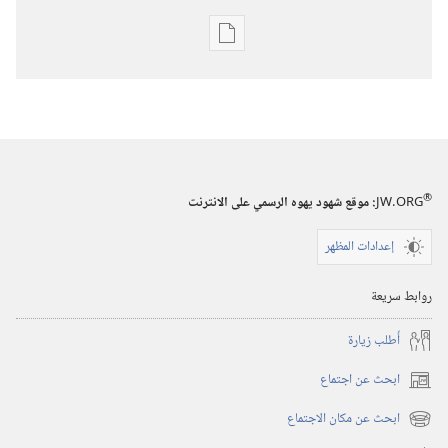
خيارات
تنزيل
الاصدارات
برج
المراقبة
(‏الطبعة
®
JW.ORG
:‏ موقع شهود يهوه الرسمي على الانترنت
الدراسية)‏
‏‎١٥‏ ‏‎نيسان/
إعدادات المظهر
أبريل‏
‎٢٠٠٦
روابط سريعة
أُطلب زيارة
ابحث عن اجتماع
(يفتح
نافذة
ابحث عن مكان الاجتماع
(يفتح
جديدة)