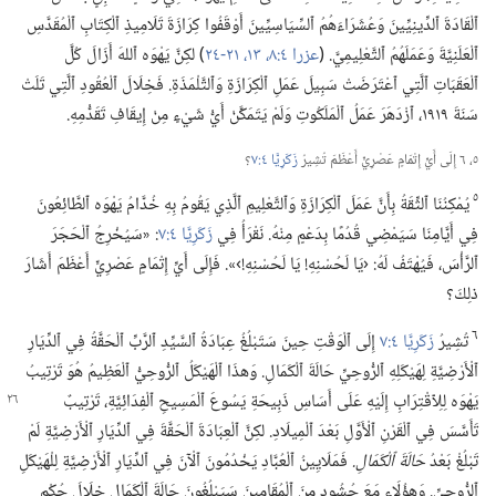
ٱلْقَادَةَ ٱلدِّينِيِّينَ وَعُشَرَاءَهُمُ ٱلسِّيَاسِيِّينَ أَوْقَفُوا كِرَازَةَ تَلَامِيذِ ٱلْكِتَابِ ٱلْمُقَدَّسِ
ٱلْعَلَنِيَّةَ وَعَمَلَهُمُ ٱلتَّعْلِيمِيَّ.‏ (‏
عزرا ٤:‏٨،‏
١٣،‏
٢١-‏٢٤
‏)‏ لكِنَّ يَهْوَه ٱللهَ أَزَالَ كُلَّ
ٱلْعَقَبَاتِ ٱلَّتِي ٱعْتَرَضَتْ سَبِيلَ عَمَلِ ٱلْكِرَازَةِ وَٱلتَّلْمَذَةِ.‏ فَخِلَالَ ٱلْعُقُودِ ٱلَّتِي تَلَتْ
سَنَةَ ١٩١٩،‏ ٱزْدَهَرَ عَمَلُ ٱلْمَلَكُوتِ وَلَمْ يَتَمَكَّنْ أَيُّ شَيْءٍ مِنْ إِيقَافِ تَقَدُّمِهِ.‏
٥،‏ ٦ إِلَى أَيِّ إِتْمَامٍ عَصْرِيٍّ أَعْظَمَ تُشِيرُ
زَكَرِيَّا ٤:‏٧
‏؟‏
٥
يُمْكِنُنَا ٱلثِّقَةُ بِأَنَّ عَمَلَ ٱلْكِرَازَةِ وَٱلتَّعْلِيمِ ٱلَّذِي يَقُومُ بِهِ خُدَّامُ يَهْوَه ٱلطَّائِعُونَ
فِي أَيَّامِنَا سَيَمْضِي قُدُمًا بِدَعْمٍ مِنْهُ.‏ نَقْرَأُ فِي
زَكَرِيَّا ٤:‏٧
‏:‏ «سَيُخْرِجُ ٱلْحَجَرَ
ٱلرَّأْسَ،‏ فَيُهْتَفُ لَهُ:‏ ‹يَا لَحُسْنِهِ!‏ يَا لَحُسْنِهِ!‏›».‏ فَإِلَى أَيِّ إِتْمَامٍ عَصْرِيٍّ أَعْظَمَ أَشَارَ
ذلِكَ؟‏
٦
تُشِيرُ
زَكَرِيَّا ٤:‏٧
إِلَى ٱلْوَقْتِ حِينَ سَتَبْلُغُ عِبَادَةُ ٱلسَّيِّدِ ٱلرَّبِّ ٱلْحَقَّةُ فِي ٱلدِّيَارِ
ٱلْأَرْضِيَّةِ لِهَيْكَلِهِ ٱلرُّوحِيِّ حَالَةَ ٱلْكَمَالِ.‏ وَهذَا ٱلْهَيْكَلُ ٱلرُّوحِيُّ ٱلْعَظِيمُ هُوَ تَرْتِيبُ
يَهْوَه لِلِٱقْتِرَابِ إِلَيْهِ عَلَى أَسَاسِ ذَبِيحَةِ يَسُوعَ ٱلْمَسِيحِ
ٱلْفِدَائِيَّةِ،‏ تَرْتِيبٌ
تَأَسَّسَ فِي ٱلْقَرْنِ ٱلْأَوَّلِ بَعْدَ ٱلْمِيلَادِ.‏ لكِنَّ ٱلْعِبَادَةَ ٱلْحَقَّةَ فِي ٱلدِّيَارِ ٱلْأَرْضِيَّةِ لَمْ
تَبْلُغْ بَعْدُ
حَالَةَ ٱلْكَمَالِ.‏
فَمَلَايِينُ ٱلْعُبَّادِ يَخْدُمُونَ ٱلْآنَ فِي ٱلدِّيَارِ ٱلْأَرْضِيَّةِ لِلْهَيْكَلِ
ٱلرُّوحِيِّ.‏ وَهؤُلَاءِ مَعَ حُشُودٍ مِنَ ٱلْمُقَامِينَ سَيَبْلُغُونَ حَالَةَ ٱلْكَمَالِ خِلَالَ حُكْمِ