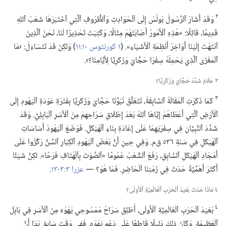
٢
وَقَدْ أَشَارَ ٱلرَّسُولُ بُولُسُ إِلَى ٱلْحَوَادِثِ وَٱلظُّرُوفِ ٱلَّتِي ٱخْتَبَرَهَا شَعْبُ ٱللهِ
قَدِيمًا،‏ قَائِلًا:‏ «هٰذِهِ ٱلْأُمُورُ أَصَابَتْهُمْ مِثَالًا،‏ وَكُتِبَتْ تَحْذِيرًا لَنَا،‏ نَحْنُ ٱلَّذِينَ
ٱنْتَهَتْ إِلَيْنَا أَوَاخِرُ أَنْظِمَةِ ٱلْأَشْيَاءِ».‏ (‏
١ كورنثوس ١٠:‏١١
‏)‏ وَلكِنْ قَدْ تَتَسَاءَلُ:‏ ‹مَا
ٱلْمَغْزَى ٱلَّذِي يَحْمِلُهُ سِفْرَا حَجَّايَ وَزَكَرِيَّا لِأَيَّامِنَا؟‏›.‏
٣ عَلَامَ شَدَّدَ حَجَّايُ وَزَكَرِيَّا؟‏
٣
كَمَا ذَكَرَتِ ٱلْمَقَالَةُ ٱلسَّابِقَةُ،‏ تَتَعَلَّقُ نُبُوَّتَا حَجَّايَ وَزَكَرِيَّا بِفَتْرَةِ عَوْدَةِ ٱلْيَهُودِ إِلَى
ٱلْأَرْضِ ٱلَّتِي أَعْطَاهُمْ إِيَّاهَا ٱللهُ بَعْدَ إِطْلَاقِ سَرَاحِهِمْ مِنَ ٱلْأَسْرِ ٱلْبَابِلِيِّ.‏ وَقَدْ
شَدَّدَ ٱلنَّبِيَّانِ فِي سِفْرَيْهِمَا عَلَى إِعَادَةِ بِنَاءِ ٱلْهَيْكَلِ.‏ فَوَضَعَ ٱلْيَهُودُ أَسَاسَاتِ
ٱلْهَيْكَلِ فِي سَنَةِ ٥٣٦ ق‌م.‏ وَفِي حِينِ أَنَّ بَعْضَ ٱلْيَهُودِ ٱلْكِبَارِ ٱلسِّنِّ رَكَّزُوا عَلَى
أَمْجَادِ ٱلْهَيْكَلِ ٱلسَّابِقِ،‏ رَفَعَ ٱلشَّعْبُ عُمُومًا «ٱلصَّوْتَ بِٱلْهُتَافِ فَرَحًا».‏ لكِنَّ شَيْئًا
أَكْثَرَ أَهَمِّيَّةً حَدَثَ فِي زَمَنِنَا ٱلْحَاضِرِ.‏ فَمَا هُوَ؟‏ —‏
عزرا ٣:‏٣-‏١٣
‏.‏
٤ مَاذَا حَدَثَ بُعَيْدَ ٱلْحَرْبِ ٱلْعَالَمِيَّةِ ٱلْأُولَى؟‏
٤
بُعَيْدَ ٱلْحَرْبِ ٱلْعَالَمِيَّةِ ٱلْأُولَى،‏ أُطْلِقَ سَرَاحُ مَمْسُوحِي يَهْوَه مِنَ ٱلْأَسْرِ فِي بَابِلَ
ٱلْعَظِيمَةِ.‏ وَكَانَ ذلِكَ دَلِيلًا قَاطِعًا عَلَى دَعْمِ يَهْوَه.‏ فَفِي وَقْتٍ سَابِقٍ بَدَا أَنَّ