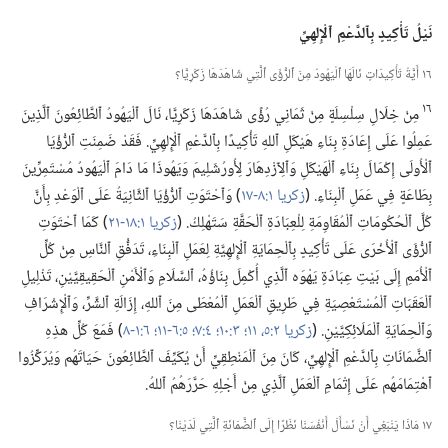
نَيْلُ تَأْكِيدٍ بِٱلدَّعْمِ ٱلْإِلهِيِّ
١٦ أَيَّةُ تَأْكِيدَاتٍ نَالَهَا ٱلْيَهُودُ مِنَ ٱلرُّؤَى ٱلَّتِي شَاهَدَهَا زَكَرِيَّا؟‏
١٦
مِنْ خِلَالِ سِلْسِلَةٍ مِنْ ثَمَانِي رُؤًى شَاهَدَهَا زَكَرِيَّا،‏ نَالَ ٱلْيَهُودُ ٱلطَّائِعُونَ ٱلَّذِينَ
عَمِلُوا عَلَى إِعَادَةِ بِنَاءِ هَيْكَلِ ٱللهِ تَأْكِيدًا بِٱلدَّعْمِ ٱلْإِلهِيِّ.‏ فَقَدْ ضَمِنَتِ ٱلرُّؤْيَا
ٱلْأُولَى إِكْمَالَ بِنَاءِ ٱلْهَيْكَلِ وَٱلِٱزْدِهَارَ لِأُورُشَلِيمَ وَيَهُوذَا مَا دَامَ ٱلْيَهُودُ مُسْتَمِرِّينَ
بِطَاعَةٍ فِي عَمَلِ ٱلْبِنَاءِ.‏ (‏
زكريا ١:‏٨-‏١٧
‏)‏ وَٱحْتَوَتِ ٱلرُّؤْيَا ٱلثَّانِيَةُ عَلَى ٱلْوَعْدِ بِأَنَّ
كُلَّ ٱلْحُكُومَاتِ ٱلْمُقَاوِمَةِ لِلْعِبَادَةِ ٱلْحَقَّةِ سَتَهْلِكُ.‏ (‏
زكريا ١:‏١٨-‏٢١
‏)‏ كَمَا ٱحْتَوَتِ
ٱلرُّؤَى ٱلْأُخْرَى عَلَى تَأْكِيدٍ بِٱلْحِمَايَةِ ٱلْإِلهِيَّةِ لِعَمَلِ ٱلْبِنَاءِ،‏ تَدَفُّقِ ٱلنَّاسِ مِنْ كُلِّ
ٱلْأُمَمِ إِلَى بَيْتِ عِبَادَةِ يَهْوَه ٱلَّذِي أُكْمِلَ بِنَاؤُهُ،‏ ٱلسَّلَامِ وَٱلْأَمْنِ ٱلْحَقِيقِيَّيْنِ،‏ تَذْلِيلِ
ٱلْعَقَبَاتِ ٱلْمُسْتَعْصِيَةِ فِي طَرِيقِ ٱلْعَمَلِ ٱلْمُعْطَى مِنَ ٱللهِ،‏ إِزَالَةِ ٱلشَّرِّ،‏ وَٱلْإِشْرَافِ
وَٱلْحِمَايَةِ ٱلْمَلَائِكِيَّيْنِ.‏ (‏
زكريا ٢:‏٥،‏
١١؛‏
٣:‏١٠؛‏
٤:‏٧؛‏
٥:‏٦-‏١١؛‏
٦:‏١-‏٨
‏)‏ فَمَعَ كُلِّ هذِهِ
ٱلضَّمَانَاتِ بِٱلدَّعْمِ ٱلْإِلهِيِّ،‏ كَانَ مِنَ ٱلْمَنْطِقِيِّ أَنْ يُكَيِّفَ ٱلطَّائِعُونَ حَيَاتَهُم وَيُرَكِّزُوا
ٱهْتِمَامَهُم عَلَى إِتْمَامِ ٱلْعَمَلِ ٱلَّذِي مِنْ أَجْلِهِ حَرَّرَهُمُ ٱللهُ.‏
١٧ مَاذَا يَنْبَغِي أَنْ نَسْأَلَ أَنْفُسَنَا نَظَرًا إِلَى ٱلضَّمَانَةِ ٱلَّتِي لَدَيْنَا؟‏