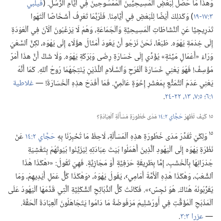
وَهذَا مَا حَصَلَ لِبَعْضِ ٱلْمَسِيحِيِّينَ ٱلْمَمْسُوحِينَ فِي أَيَّامِ ٱلرُّسُلِ.‏ (‏
فيلبي
٣:‏١٧-‏١٩
‏)‏ وَكَذلِكَ أَيْضًا لِلْبَعْضِ فِي أَيَّامِنَا.‏ فَلَرُبَّمَا تَعْرِفُ أَشْخَاصًا ٱلْتَهَوا
تَدْرِيجِيًّا عَنِ ٱلنَّشَاطَاتِ ٱلْمَسِيحِيَّةِ وَٱلْجَمَاعَةِ،‏ وَهُمْ لَا يَرْغَبُونَ ٱلْآنَ فِي ٱلْعَوْدَةِ
إِلَى خِدْمَةِ يَهْوَه.‏ طَبْعًا،‏ نَحْنُ نَرْجُو أَنْ يَعُودَ أَمْثَالُ هؤُلَاءِ إِلَى يَهْوَه،‏ لكِنَّ ٱلسَّعْيَ
وَرَاءَ «أَعْمَالٍ مَيِّتَةٍ» يُؤَدِّي إِلَى خَسَارَةِ رِضَى وَبَرَكَةِ يَهْوَه.‏ وَلَا شَكَّ أَنَّ هذَا أَمْرٌ
مُؤْسِفٌ!‏ فَهُوَ يَعْنِي خَسَارَةَ ٱلْفَرَحِ وَٱلسَّلَامِ ٱللَّذَيْنِ يُنْتِجُهُمَا رُوحُ ٱللهِ.‏ كَمَا أَنَّهُ
يَعْنِي عَدَمَ ٱلتَّمَتُّعِ بِمَعْشَرِ إِخْوَةٍ عَالَمِيٍّ.‏ فَمَا أَفْدَحَ هذِهِ ٱلْخَسَارَةَ!‏ —‏
غلاطية
١:‏٦؛‏
٥:‏٧،‏
١٣،‏
٢٢-‏٢٤
‏.‏
١٥ كَيْفَ تُظْهِرُ
حَجَّاي ٢:‏١٤
مَدَى خُطُورَةِ مَسْأَلَةِ ٱلْعِبَادَةِ؟‏
١٥
وَلِكَيْ تُقَدِّرَ مَدَى خُطُورَةِ هذِهِ ٱلْمَسْأَلَةِ،‏ لَاحِظْ مَا تُخْبِرُنَا بِهِ
حَجَّاي ٢:‏١٤
عَنْ
نَظْرَةِ يَهْوَه إِلَى ٱلْيَهُودِ ٱلَّذِينَ أَهْمَلُوا بَيْتَ عِبَادَتِهِ لِيُزَيِّنُوا بُيُوتَهُمْ بِتَغْشِيَةِ
جُدْرَانِهَا بِٱلْخَشَبِ،‏ إِمَّا بِطَرِيقَةٍ حَرْفِيَّةٍ أَوْ مَجَازِيَّةٍ.‏ فَهِيَ تَقُولُ:‏ «‹هٰكَذَا هٰذَا
ٱلشَّعْبُ،‏ وَهٰكَذَا هٰذِهِ ٱلْأُمَّةُ أَمَامِي›،‏ يَقُولُ يَهْوَهُ،‏ ‹وَهٰكَذَا كُلُّ عَمَلِ أَيْدِيهِمْ،‏ وَمَا
يُقَرِّبُونَهُ هُنَاكَ.‏ هُوَ نَجِسٌ›».‏ فَكَانَتْ كُلُّ ٱلذَّبَائِحِ ٱلشَّكْلِيَّةِ ٱلَّتِي قَدَّمَهَا ٱلْيَهُودُ عَلَى
ٱلْمَذْبَحِ ٱلْمُؤَقَّتِ فِي أُورُشَلِيمَ مَرْفُوضَةً مَا دَامُوا يَتَجَاهَلُونَ ٱلْعِبَادَةَ ٱلْحَقَّةَ.‏
—‏
عزرا ٣:‏٣
‏.‏