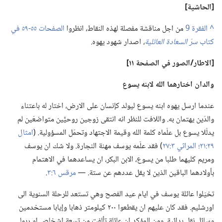
‏[الحاشية]‏
^
من اجل مناقشة مفصلة لهذه النقاط،‏ انظروا
الصفحات ٥٥-‏٥٩ في
كتاب
سرّ السعادة العائلية
‏،‏
اصدار شهود يهوه.‏
‏[الاطار/‏الصور
في
الصفحة ١١]‏
والدان اختارهما الله لابنه يسوع
عندما ارسل يهوه ابنه يسوع ليولد كإنسان على الارض،‏ اختار له باعتناء
والدَين يهتمان به.‏ واللافت للنظر انه انتقى زوجين روحيَّين متواضعَين لم
يدلّلا يسوع بل علّماه كلمة الله وقيمة الاجتهاد وتحمّل المسؤولية.‏ (‏
امثال
٢٩:‏٢١؛‏
المراثي ٣:‏٢٧
‏)‏ فقد علّمه يوسف مهنة النجارة.‏ ولا شك ان يوسف
ومريم كليهما طلبا من يسوع،‏ الابن البكر،‏ ان يساعدهما في الاهتمام
بأولادهما الباقين الذين لا يقل عددهم عن ستة.‏ —‏
مرقس ٦:‏٣
‏.‏
تخيّلوا عائلة يوسف في ايام عيد الفصح وهي تستعد للرحلة السنوية الى
اورشليم.‏ فقد كان عليهم ان يقطعوا ٢٠٠ كيلومتر ذهابا وإيابا مستخدمين
وسائل نقل بدائية.‏ ومن المؤكد ان عائلة تألفت من تسعة اشخاص او ربما