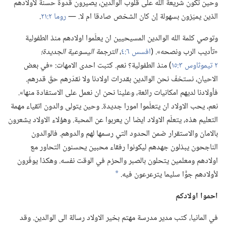
وحين تكون شريعة الله على قلوب الوالدين،‏ يصيرون قدوة حسنة لأولادهم
الذين يميّزون بسهولة إن كان الشخص صادقا ام لا.‏ —‏
روما ٢:‏٢١
‏.‏
وتوصي كلمة الله الوالدين المسيحيين ان يعلّموا اولادهم منذ الطفولية
«تأديب الرب ونصحه».‏ (‏
افسس ٦:‏٤
‏،‏
الترجمة اليسوعية الجديدة؛‏
٢ تيموثاوس ٣:‏١٥
‏)‏ منذ الطفولية؟‏ نعم.‏ كتبت احدى الامهات:‏ «في بعض
الاحيان،‏ نستخفّ نحن الوالدين بقدرات اولادنا ولا نقدّرهم حقّ قدرهم.‏
فأولادنا لديهم امكانيات رائعة،‏ وعلينا نحن ان نعمل على الاستفادة منها».‏
نعم،‏ يحب الاولاد ان يتعلّموا امورا جديدة.‏ وحين يتولى والدون اتقياء مهمة
التعليم هذه،‏ يتعلّم الاولاد ايضا ان يعربوا عن المحبة.‏ وهؤلاء الاولاد يشعرون
بالامان والاستقرار ضمن الحدود التي رسمها لهم والدوهم.‏ فالوالدون
الناجحون يبذلون جهدهم ليكونوا رفقاء محبين يحسنون التحاور مع
اولادهم ومعلمين يتحلون بالصبر والحزم في الوقت نفسه.‏ وهكذا يوفّرون
لأولادهم جوًّا سليما يترعرعون فيه.‏
*
احموا اولادكم
في المانيا،‏ كتب مدير مدرسة مهتم بخير الاولاد رسالة الى الوالدين.‏ وقد