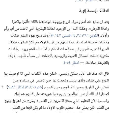
العائلية.‏ —‏
امثال ٣:‏٥،‏ ٦
‏.‏
العائلة مؤسسة إلهية
بعد ان جمع الله آدم وحواء كزوج وزوجة،‏ اوصاهما قائلا:‏ «أثمِرا واكثرا
واملأا الارض».‏ وهكذا أتت الى الوجود العائلة البشرية التي تألفت من أب وأم
وأولاد.‏ (‏
تكوين ١:‏٢٨؛‏
٥:‏٣،‏ ٤؛‏
افسس ٣:‏١٤،‏ ١٥
‏)‏ وقد منح يهوه البشر صفات
وقدرات فطرية اساسية لمساعدتهم في تربية اولادهم.‏ لكنَّ البشر،‏ بخلاف
الحيوانات،‏ يحتاجون الى مساعِدات اضافية.‏ لذلك اعطاهم يهوه ارشادات
مكتوبة شملت المسائل الادبية والروحية بالاضافة الى مسألة تأديب الاولاد
بالطريقة الملائمة.‏ —‏
امثال ٤:‏١-‏٤
‏.‏
قال الله مخاطبا الآباء بشكل رئيسي:‏ «لتكن هذه الكلمات التي انا اوصيك بها
اليوم على قلبك،‏ ولقِّنها بنيك،‏ وتحدث بها حين تجلس في بيتك وحين
تمشي في الطريق وحين تضطجع وحين تقوم».‏ (‏
تثنية ٦:‏٦،‏ ٧؛‏
امثال ١:‏٨،‏ ٩
‏)‏
لاحِظوا ان الله أوصى الوالدين ان يجعلوا شريعته على قلبهم هم اولا.‏
والسبب؟‏ لأن التعليم الذي يدفع الآخرين الى العمل لا يخرج من الفم بل ينبع
من القلب.‏ فلن يمسّ هذا التعليم قلوب الاولاد ما لم يكن نابعا من القلب.‏