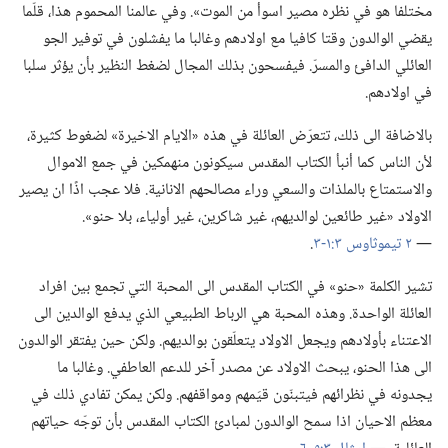
مختلفا هو في نظره مصير اسوأ من الموت».‏ وفي عالمنا المحموم هذا،‏ قلّما
يقضي الوالدون وقتا كافيا مع اولادهم وغالبا ما يفشلون في توفير الجو
العائلي الدافئ والمسرّ.‏ فيفسحون بذلك المجال لضغط النظير بأن يؤثر سلبا
في اولادهم.‏
بالاضافة الى ذلك،‏ تتعرّض العائلة في هذه «الايام الاخيرة» لضغوط كثيرة،‏
لأن الناس كما أنبأ الكتاب المقدس سيكونون منهمكين في جمع الاموال
والاستمتاع بالملذات والسعي وراء مصالحهم الانانية.‏ فلا عجب اذًا ان يصير
الاولاد «غير طائعين لوالديهم،‏ غير شاكرين،‏ غير أولياء،‏ بلا حنو».‏
—‏
٢ تيموثاوس ٣:‏١-‏٣
‏.‏
تشير الكلمة «حنو» في الكتاب المقدس الى المحبة التي تجمع بين افراد
العائلة الواحدة.‏ وهذه المحبة هي الرباط الطبيعي الذي يدفع الوالدين الى
الاعتناء بأولادهم ويجعل الاولاد يتعلّقون بوالديهم.‏ ولكن حين يفتقر الوالدون
الى هذا الحنو،‏ يبحث الاولاد عن مصدر آخر للدعم العاطفي.‏ وغالبا ما
يجدونه في نظرائهم فيتبنّون قيَمهم ومواقفهم.‏ ولكن يمكن تفادي ذلك في
معظم الاحيان اذا سمح الوالدون لمبادئ الكتاب المقدس بأن توجّه حياتهم