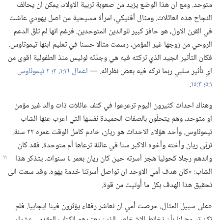
متوحد.‏ ومع ان هذا الوضع يزيد من صعوبة تربية الاولاد،‏ يمكن ان يحالف
النجاح هذه العائلات.‏ ومثال أفنيكي،‏ امرأة مسيحية من اصل يهودي عاشت
في القرن الاول،‏ هو حافز كبير للوالدين المتوحدين.‏ فرغم انها لم تلقَ الدعم
الروحي من زوجها غير المؤمن،‏ رسمت مثالا حسنا في تعليم ابنها تيموثاوس.‏
فكان التأثير الجيد الذي تركته فيه هي وجدّته لوئيس منذ الطفولية اقوى من
اي تأثير سلبي ربما تركه فيه بعض نظرائه.‏ —‏
اعمال ١٦:‏١،‏ ٢؛‏
٢ تيموثاوس
١:‏٥؛‏
٣:‏١٥
‏.‏
وهناك احداث كثيرون اليوم ترعرعوا في كنف عائلات ذات والد غير مؤمن
او متوحد،‏ وهم يتحلّون بالصفات الحميدة نفسها التي اعرب عنها الشاب
تيموثاوس.‏ وأحد هؤلاء الاحداث هو ريان،‏ خادم كامل الوقت عمره ٢٢ سنة.‏
تربّى ريان وأخته وأخوه الاكبر سنا في عائلة ترعاها أم متوحدة.‏ فقد كان
والدهم رجلا كحوليا هجر أسرته
حين كان ريان بعمر ٤ سنوات.‏ يتذكر هذا
الشاب:‏ «كان هدف أمي الاوحد ان تواصل أسرتنا خدمة يهوه.‏ وقد سعت الى
تحقيق هذا الهدف بكل ما أُوتيت من قوة.‏
‏«على سبيل المثال،‏ حرصت أمي ان نعاشر رفقاء يؤثرون فينا ايجابيا.‏ فلم
تكن تسمح لنا بأن نخالط الاشخاص الذين يعتبرهم الكتاب المقدس عشراء