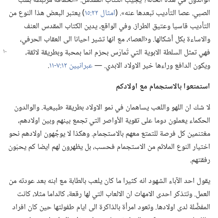
الوالدون في هذه الحالة؟‏ يجيب الكتاب المقدس:‏ «الحماقة مرتبطة بقلب
الصبي.‏ عصا التأديب تبعدها عنه».‏ (‏
امثال ٢٢:‏١٥
‏)‏ يعتبر البعض هذا النوع من
التأديب قاسيا وعتيق الطراز.‏ وفي الواقع،‏ يدين الكتاب المقدس العنف
والاساءة بكل أشكالها.‏ و‹العصا›،‏ مع انها تشير احيانا الى العقاب الحرفي،‏
فهي تمثل السلطة الابوية التي تُمارَس
بحزم انما بمحبة وبطريقة لائقة،‏
ويكون الدافع وراءها خير الاولاد الابدي.‏ —‏
عبرانيين ١٢:‏٧-‏١١
‏.‏
استمتعوا بالاستجمام مع اولادكم
لا شك ان اللهو واللعب يساهمان في نمو الاولاد بطريقة طبيعية.‏ والوالدون
الحكماء يعملون دوما على تقوية الأواصر التي تجمع بينهم وبين اولادهم،‏
مغتنمين كل فرصة للتمتع معهم بالاستجمام.‏ وهكذا لا يوجِّهون اولادهم نحو
اختيار النوع الملائم من الاستجمام فحسب،‏ بل يظهرون لهم ايضا كم يحبّون
رفقتهم.‏
يقول احد الآباء الشهود انه كثيرا ما كان يلعب بالطابة مع ابنه بعد عودته من
العمل.‏ وتتذكر احدى الامهات ان الالعاب التي لها رقعة،‏ كالداما مثلا،‏ كانت
المفضَّلة لدى اولادها.‏ وتعود امرأة بالذاكرة الى ايام طفولتها حين كان افراد