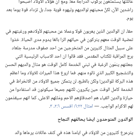
عائلتها يستمتعون بركوب الدراجة معا.‏ ومع ان هؤلاء الاولاد اصبحوا
راشدين الآن،‏ لكنَّ محبتهم لوالديهم وليهوه قوية جدا،‏ بل تزداد قوة يوما بعد
يوم.‏
حقا،‏ ان الوالدين الذين يعربون قولا وعملا عن محبتهم لأولادهم ورغبتهم في
تمضية الوقت معهم يتركون في حياتهم اثرا بالغا يدوم مدى الحياة.‏ خذوا
على سبيل المثال كثيرين من المتخرجين من احد صفوف مدرسة جلعاد
برج المراقبة للكتاب المقدس.‏ فقد قالوا ان احد الاسباب الرئيسية التي
جعلتهم ينمّون الرغبة في تبني الخدمة كامل الوقت هو مثال والديهم الحسن
والتشجيع الكبير الذي نالوه منهم.‏ فما اروع هذا الميراث للاولاد وما اعظم
هذه البركة للوالدين!‏ ولكن بالطبع،‏ لن يتمكن جميع الاولاد من الانخراط في
الخدمة كامل الوقت حين يكبرون،‏ لكنهم جميعا سيكونون قد استفادوا من
حيازة والدين اتقياء هم اصدقاؤهم الاحم ومَثَلهم الاعلى،‏ كما انهم سيقدّمون
لهم الاكرام الواجب.‏ —‏
امثال ٢٢:‏٦؛‏
افسس ٦:‏٢،‏ ٣
‏.‏
الوالدون المتوحدون ايضا يحالفهم النجاح
يترعرع كثيرون من الاولاد في ايامنا هذه في كنف عائلات يرعاها والد