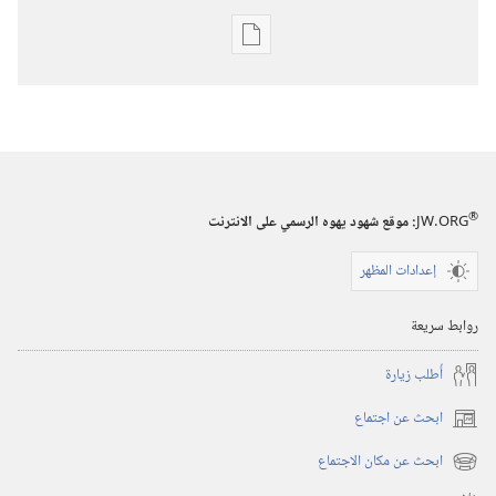
خيارات
تنزيل
الاصدارات
برج
المراقبة
(‏الطبعة
®
JW.ORG
:‏ موقع شهود يهوه الرسمي على الانترنت
الدراسية)‏
إعدادات المظهر
١‏ ‏‎نيسان/
أبريل‏
روابط سريعة
‎٢٠٠٦
أُطلب زيارة
ابحث عن اجتماع
(يفتح
نافذة
ابحث عن مكان الاجتماع
(يفتح
جديدة)