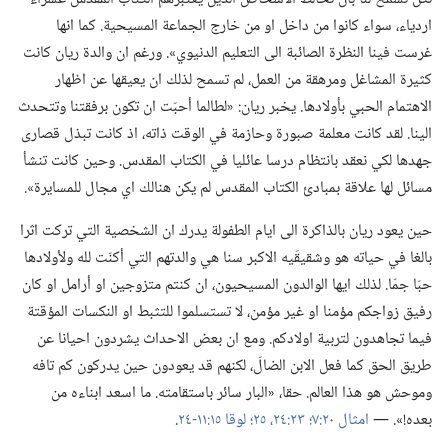
اردياء،‏ سواء كانوا من داخل او من خارج الجماعة المسيحية.‏ كما انها
غرست فينا النظرة الصائبة الى التعليم الدنيوي».‏ ورغم ان والدة ريان كانت
كثيرة المشاغل ومرهقة من العمل،‏ لم تسمح لذلك ان يعيقها عن اظهار
الاهتمام الحبي بأولادها.‏ يخبر ريان:‏ «لطالما أحبّت ان تكون برفقتنا وتتحدث
الينا.‏ لقد كانت معلمة صبورة وحازمة في الوقت ذاته،‏ اذ كانت تبذل قصارى
جهدها لكي نعقد بانتظام درسا عائليا في الكتاب المقدس.‏ وحين كانت تنشأ
مسائل لها علاقة بمبادئ الكتاب المقدس لم يكن هنالك اي مجال للمسايرة».‏
حين يعود ريان بالذاكرة الى ايام الطفولة يدرك ان الشخصية التي تركت اثرا
بالغا في حياته هو وشقيقَيه الاكبر سنا هي والدتهم التي أكنّت لله ولأولادها
حبّا جمّا.‏ لذلك ايها الوالدون المسيحيون،‏ ان كنتم متزوجين او أرامل او كان
رفيق زواجكم مؤمنا او غير مؤمن،‏ لا تستسلموا للتثبط او النكسات المؤقتة
فيما تجاهدون لتربية اولادكم.‏ ومع ان بعض الاحداث يشردون احيانا عن
طريق الحق كما فعل الابن الضالّ،‏ لكنهم قد يعودون حين يدركون كم تافه
وموحش هو هذا العالم.‏ حقا،‏ «البار سائر باستقامته.‏ ما اسعد ابناءه من
بعده!‏».‏ —‏
امثال ٢٠:‏٧؛‏
٢٣:‏٢٤،‏ ٢٥؛‏
لوقا ١٥:‏١١-‏٢٤
‏.‏