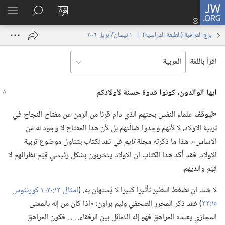
JW.ORG
تسجيل
تغيير
البحث
اظهر
الدخول
لغة
في
القائم
(يفتح
برج المراقبة (‏الطبعة الدراسية)‏ | ‏‎ ١‏ ‏‎نيسان/أبريل‏ ‎٢٠٠٦
الموقع
JW.‎ORG
نافذة
جديدة)
اقرأ باللغة
ايها الوالدون،‏ كونوا قدوة حسنة لأولادكم
‏«ليوقف
علماء النفس بحثهم الذي دام قرنا من الزمن عن مفتاح النجاح في
تربية الاولاد،‏ لا لأنهم وجدوا ضالّتهم بل لأن هذا المفتاح لا وجود له من
الاساس».‏ هذا ما ذكرته مجلة
تايم
في نقد لكتاب يتناول موضوع تربية
الاولاد.‏ فقد أكّد هذا الكتاب ان الاولاد يتشربون بشكل رئيسي قِيَم نظرائهم لا
قِيَم والديهم.‏
لا شك ان لضغط النظير تأثيرا كبيرا لا يُستهان به.‏ (‏
امثال ١٣:‏٢٠؛‏
١ كورنثوس
١٥:‏٣٣
‏)‏ فقد ذكر المحرر الصحفي وليم براون:‏ «اذا كان من إله بالمعنى
المجازي يعبده المراهق فهو إله التماثل بين الرفقاء.‏ .‏ .‏ .‏ فكون المراهق