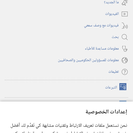
نافذة
ما الجديد؟‏
جديدة)
الفيديوات
فيديوات مع وصف سمعي
بحث
معلومات مساعِدة للأطباء
معلومات للمسؤولين الحكوميين والصحافيين
تعليمات
التبرعات
(يفتح
نافذة
جديدة)
مكتبة برج المراقبة الالكترونية
™
(يفتح
إعدادات الخصوصية
نافذة
JW Hub
جديدة)
(يفتح
نحن نستعمل ملفات تعريف الارتباط وتقنيات مشابهة كي نُقدِّم لك أفضل
نافذة
®