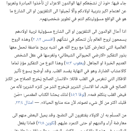
جاء فيها:‏ «نودّ ان نشجّعكم ايها الوالدون الاعزاء ان تأخذوا المبادرة وتعربوا
عن اهتمام اكبر بتربية اولادكم وألّا تُحِيلوا الى التلفزيون او الى الشارع ما
هو في الواقع مسؤوليتكم انتم في تطوير شخصيتهم».‏
اذا أحال الوالدون الى التلفزيون او الى الشارع مسؤولية تربية اولادهم
يسمحون لروح العالم بأن تتحكم في نشأتهم.‏ (‏
افسس ٢:‏١،‏ ٢
‏)‏ وهذه الروح
العالمية التي تتعارض كليا مع روح الله هي اشبه بريح عاصفة تحمل معها
بذور التفكير ‹الارضي الحيواني الشيطاني› وتغرسها في عقل الشخص
العديم الخبرة او الجاهل.‏ (‏
يعقوب ٣:‏١٥
‏)‏ وهذا النوع من التفكير مؤذٍ تماما
كالاعشاب الضارة،‏ وهو في النهاية يفسد القلب.‏ وقد أوضح يسوع تأثير
الافكار التي تنغرس في القلب قائلا:‏ «الانسان الصالح يُخرج الصلاح من الكنز
الصالح في قلبه،‏ اما الانسان الشرير فيُخرج الشر من كنزه الشرير؛‏ لأنه من
فيض القلب يتكلم فمه».‏ (‏
لوقا ٦:‏٤٥
‏)‏ لذلك يحثّنا الكتاب المقدس:‏ «صُنْ
قلبك اكثر من كل شيء تصونه،‏ لأن منه منابع الحياة».‏ —‏
امثال ٤:‏٢٣
‏.‏
من المسلّم به ان الاولاد يفتقرون الى النضج.‏ وقد يميل البعض منهم الى
معارضة آراء والديهم او حتى التمرد عليهم.‏ (‏
تكوين ٨:‏٢١
‏)‏ فماذا يفعل