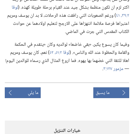
اكثر لزم ان تكون منظمة بشكل جيد عند القيام برحلة طويلة كهذه.‏ (‏
لوقا
٢:‏٣٩،‏
٤١
‏)‏ ورغم الصعوبات التي رافقت هذه الرحلات،‏ لا بد ان يوسف ومريم
اعتبراها فرصة ملائمة انتهزاها على الارجح لتعليم اولادهما عن حوادث
الكتاب المقدس التي جرت في الماضي.‏
وفيما كان يسوع يكبر،‏ «بقي خاضعا» لوالديه وكان «يتقدم في الحكمة
والقامة والحظوة عند الله والناس».‏ (‏
لوقا ٢:‏٥١،‏ ٥٢
‏)‏ نعم،‏ كان يوسف ومريم
اهلا للثقة التي خصّهما بها يهوه.‏ فما اروع المثال الذي رسماه للوالدين اليوم!‏
—‏
مزمور ١٢٧:‏٣
‏.‏
ما يسبق
ما يلي
خيارات التنزيل