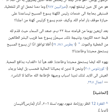
الرسول بولس:‏ «هو قادر
ايضا ان يخلص تماما الذين يقتربون به الى الله،‏ اذ
هو حيّ كل حين ليشفع لهم».‏ (‏
عبرانيين ٧:‏٢٥
‏)‏ وما دمنا نحمل ايّ اثر للخطية،‏
فسنبقى بحاجة الى خدمات رئيس الكهنة يسوع المسيح ليساعدنا على
حيازة موقف بار امام الله.‏ وكيف خدم يسوع كرئيس كهنة من اجلنا؟‏
بعد اربعين يوما من قيامته سنة ٣٣ ب‌م،‏ صعد الى السماء حيث قدّم لله
قيمة ‹دمه الكريم›.‏ ونتيجة ذلك،‏ سيحرِّر يسوع عما قريب البشر الطائعين
من الخطية والموت.‏
(‏
١ بطرس ١:‏١٨،‏ ١٩
‏)‏ أفلا توافق اذًا ان يسوع المسيح
*
يستحق محبتنا وطاعتنا؟‏!‏
يهوه الله ايضا يستحق محبتنا وطاعتنا.‏ فقد هيّأ لنا «الفداء» بدافع المحبة.‏
(‏
١ كورنثوس ١:‏٣٠
‏)‏ ونحن لا ندين له بحياتنا الحالية فحسب بل ايضا برجاء
العيش الى الابد.‏ لذلك لدينا اسباب وجيهة ‹لإطاعة الله حاكما لا الناس›.‏
—‏
اعمال ٥:‏٢٩
‏.‏
‏[الحاشية]‏
^
انظر
روزنامة شهود يهوه لسنة ٢٠٠٦،‏
آذار (‏مارس)‏/‏نيسان
(‏ابريل)‏.‏