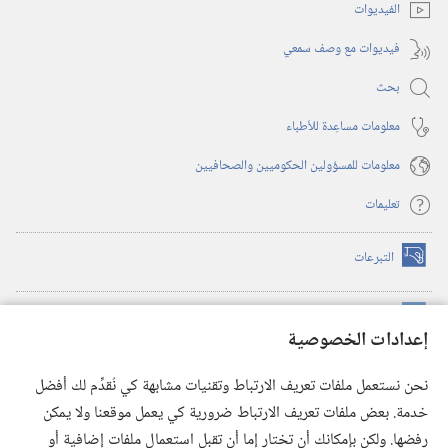
الفيديوات
فيديوات مع وصف سمعي
بحث
معلومات مساعِدة للأطباء
معلومات للمسؤولين الحكوميين والصحافيين
تعليمات
التبرعات
(يفتح
نافذة
جديدة)
مكتبة برج المراقبة الالكترونية
™
(يفتح
إعدادات الخصوصية
نافذة
JW Hub
جديدة)
(يفتح
نحن نستعمل ملفات تعريف الارتباط وتقنيات مشابهة كي نُقدِّم لك أفضل
نافذة
®
خدمة. بعض ملفات تعريف الارتباط ضرورية كي يعمل موقعنا ولا يمكن
تطبيق
JW Library
جديدة)
رفضها. ولكن بإمكانك أن تختار إما أن تقبل استعمال ملفات إضافية أو