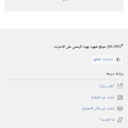
خيارات
تنزيل
الاصدارات
برج
المراقبة
(‏الطبعة
®
JW.ORG
:‏ موقع شهود يهوه الرسمي على الانترنت
الدراسية)‏
‏‎١٥‏ ‏‎آذار/
إعدادات المظهر
مارس‏
‎٢٠٠٦
روابط سريعة
أُطلب زيارة
ابحث عن اجتماع
(يفتح
نافذة
ابحث عن مكان الاجتماع
(يفتح
جديدة)
نافذة
ما الجديد؟‏
جديدة)