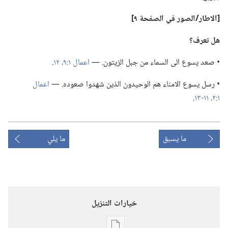
‏[الاطار/‏الصور
في
الصفحة ٩]‏
هل تعرف؟‏
‏• صعد يسوع الى السماء من جبل الزيتون.‏ —‏
اعمال ١:‏٩،‏
١٢
‏.‏
‏• رسل يسوع الامناء هم الوحيدون الذين شهدوا صعوده.‏ —‏
اعمال
١:‏٢،‏
١١-‏١٣
‏.‏
ما يسبق
ما يلي
خيارات التنزيل