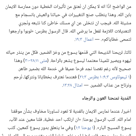
من الواضح اذًا انه لا يمكن ان نُعتق من تأثيرات الخطية دون ممارسة الايمان
بابن الله.‏ وهذا يتطلب صنع التغييرات في حياتنا والعيش بانسجام مع
مشيئة الله.‏ فيجب ان نتخلى عن اي مسلك خاطئ كنا نتّبعه ونُجري
التعديلات اللازمة لفعل ما يرضي الله.‏ قال الرسول بطرس:‏ «توبوا وارجعوا
لتمحى خطاياكم».‏ —‏
اعمال ٣:‏١٩
‏.‏
ثالثا،‏ تريحنا الذبيحة التي قدّمها يسوع من وخز الضمير.‏ فكل من ينذر حياته
ليهوه ويصير تلميذا معتمدا ليسوع يشعر بالراحة.‏ (‏
متى ١١:‏٢٨-‏٣٠
‏)‏ وهذا
صحيح لأنه رغم نقصنا نجد فرحا عميقا في خدمة الله بضمير طاهر.‏
(‏
١ تيموثاوس ٣:‏٩؛‏
١ بطرس ٣:‏٢١
‏)‏ فعندما نعترف بخطايانا ونتركها،‏ نُرحم
ونرتاح من عذاب الضمير.‏ —‏
امثال ٢٨:‏١٣
‏.‏
الفدية تمنحنا العون والرجاء
اخيرا،‏ عندما نمارس الايمان بالفدية لا تعود تساورنا مخاوف بشأن موقفنا
امام الله.‏ كتب الرسول يوحنا:‏ «ان ارتكب احد خطية،‏ فلنا معين عند الآب،‏
يسوع المسيح البار».‏ (‏
١ يوحنا ٢:‏١
‏)‏ وفي ما يتعلق بدور يسوع كمعين،‏ كتب