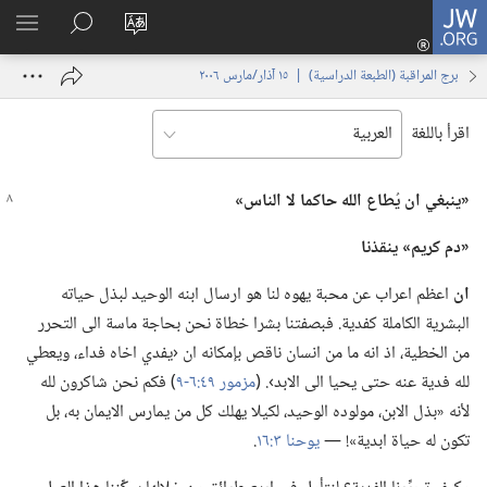
JW.ORG
تسجيل
تغيير
البحث
اظهر
الدخول
لغة
في
القائم
(يفتح
برج المراقبة (‏الطبعة الدراسية)‏ | ‏‎١٥‏ ‏‎آذار/مارس‏ ‎٢٠٠٦
الموقع
JW.‎ORG
نافذة
جديدة)
اقرأ باللغة
‏«ينبغي ان يُطاع الله حاكما
لا
الناس»‏
‏«دم كريم» ينقذنا
ان
اعظم اعراب عن محبة يهوه لنا هو ارسال ابنه الوحيد لبذل حياته
البشرية الكاملة كفدية.‏ فبصفتنا بشرا خطاة نحن بحاجة ماسة الى التحرر
من الخطية،‏ اذ انه ما من انسان ناقص بإمكانه ان ‹يفدي اخاه فداء،‏ ويعطي
لله فدية عنه حتى يحيا الى الابد›.‏ (‏
مزمور ٤٩:‏٦-‏٩
‏)‏ فكم نحن شاكرون لله
لأنه «بذل الابن،‏ مولوده الوحيد،‏ لكيلا يهلك كل من يمارس الايمان به،‏ بل
تكون له حياة ابدية»!‏ —‏
يوحنا ٣:‏١٦
‏.‏