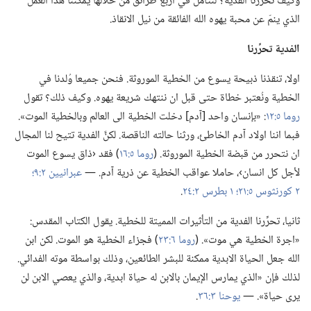
وكيف تحرِّرنا الفدية؟‏ لنتأمل في اربع طرائق من خلالها يمكِّننا هذا العمل
الذي ينمّ عن محبة يهوه الله الفائقة من نيل الانقاذ.‏
الفدية تحرِّرنا
اولا،‏ تنقذنا ذبيحة يسوع من الخطية الموروثة.‏ فنحن جميعا وُلدنا في
الخطية ونُعتبر خطاة حتى قبل ان ننتهك شريعة يهوه.‏ وكيف ذلك؟‏ تقول
روما ٥:‏١٢
‏:‏ «بإنسان واحد [آدم] دخلت الخطية الى العالم وبالخطية الموت».‏
فبما اننا اولاد آدم الخاطئ،‏ ورثنا حالته الناقصة.‏ لكنَّ الفدية تتيح لنا المجال
ان نتحرر من قبضة الخطية الموروثة.‏ (‏
روما ٥:‏١٦
‏)‏ فقد ‹ذاق يسوع الموت
لأجل كل انسان›،‏ حاملا عواقب الخطية عن ذرية آدم.‏ —‏
عبرانيين ٢:‏٩؛‏
٢ كورنثوس ٥:‏٢١؛‏
١ بطرس ٢:‏٢٤
‏.‏
ثانيا،‏ تحرِّرنا الفدية من التأثيرات المميتة للخطية.‏ يقول الكتاب المقدس:‏
«اجرة الخطية هي موت».‏ (‏
روما ٦:‏٢٣
‏)‏ فجزاء الخطية هو الموت.‏ لكن ابن
الله جعل الحياة الابدية ممكنة للبشر الطائعين،‏ وذلك بواسطة موته الفدائي.‏
لذلك فإن «الذي يمارس الإيمان بالابن له حياة ابدية،‏ والذي يعصي الابن لن
يرى حياة».‏ —‏
يوحنا ٣:‏٣٦
‏.‏