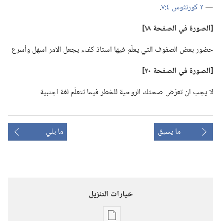
—‏
٢ كورنثوس ٤:‏٧
‏.‏
‏[الصورة في الصفحة ١٨]‏
حضور بعض الصفوف التي يعلّم فيها استاذ كفء يجعل الامر اسهل وأسرع
‏[الصورة في الصفحة ٢٠]‏
لا يجب ان تعرّض صحتك الروحية للخطر فيما تتعلّم لغة اجنبية
ما يسبق
ما يلي
خيارات التنزيل