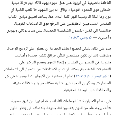
الناطقة بالصينية في اوروبا على عمل شهود يهوه قائلا انهم فرقة دينية
«تتعالى فوق الحدود القومية».‏ وقال انه بين الشهود «لا تلعب الاثنية اي
دور،‏ وما اللغة الا وسيلة لفهم كلمة الله».‏ حقا،‏ يساعد تطبيق مبادئ الكتاب
المقدس المسيحيين الحقيقيين على الترفّع فوق الاختلافات القومية.‏
فبالنسبة الى الذين ‹يلبسون الشخصية الجديدة،‏ ليس هناك يوناني ويهودي
وأجنبي›.‏ —‏
كولوسي ٣:‏١٠،‏ ١١
‏.‏
بناء على ذلك،‏ ينبغي لجميع اعضاء الجماعة ان يعملوا على ترويج الوحدة.‏
ويتطلب ذلك ان نكون مستعدين لتقبُّل طرائق تفكير جديدة وأساليب
متنوعة في التعبير عن المشاعر وإنجاز الامور.‏ وبعدم التركيز على
التفضيلات الشخصية،‏ يمكنك ان تمنع الاختلافات من التحول الى انقسامات.‏
(‏
١ كورنثوس ١:‏١٠؛‏
٩:‏١٩-‏٢٣
‏)‏ تعلّم ان تستفيد من الايجابيات الموجودة في كل
الحضارات.‏ وتذكّر ان المحبة غير الانانية تمكّنك من بناء علاقات متينة
والمحافظة على الوحدة الحقيقية.‏
في معظم الاحيان،‏ تنشأ الجماعات الناطقة بلغة اجنبية من فرق صغيرة
تتألف بوجه عام من الذين يتعلمون لغة جديدة،‏ بالاضافة الى بعض الذين