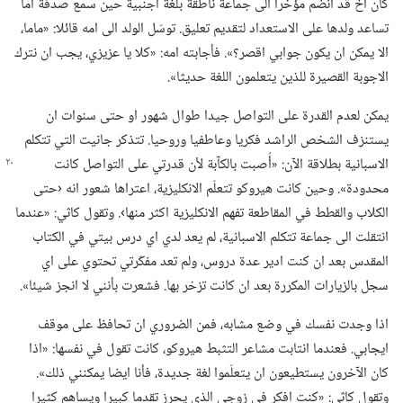
كان اخ قد انضم مؤخرا الى جماعة ناطقة بلغة اجنبية حين سمع صدفة امًّا
تساعد ولدها على الاستعداد لتقديم تعليق.‏ توسّل الولد الى امه قائلا:‏ «ماما،‏
الا يمكن ان يكون جوابي اقصر؟‏».‏ فأجابته امه:‏ «كلا يا عزيزي،‏ يجب ان نترك
الاجوبة القصيرة للذين يتعلمون اللغة حديثا».‏
يمكن لعدم القدرة على التواصل جيدا طوال شهور او حتى سنوات ان
يستنزف الشخص الراشد فكريا وعاطفيا وروحيا.‏ تتذكر جانيت التي تتكلم
الاسبانية بطلاقة الآن:‏
‏«أُصبت بالكآبة لأن قدرتي على التواصل كانت
محدودة».‏ وحين كانت هيروكو تتعلّم الانكليزية،‏ اعتراها شعور انه ‹حتى
الكلاب والقطط في المقاطعة تفهم الانكليزية اكثر منها›.‏ وتقول كاثي:‏ «عندما
انتقلت الى جماعة تتكلم الاسبانية،‏ لم يعد لدي اي درس بيتي في الكتاب
المقدس بعد ان كنت ادير عدة دروس،‏ ولم تعد مفكّرتي تحتوي على اي
سجل بالزيارات المكررة بعد ان كانت تزخر بها.‏ فشعرت بأنني لا انجز شيئا».‏
اذا وجدت نفسك في وضع مشابه،‏ فمن الضروري ان تحافظ على موقف
ايجابي.‏ فعندما انتابت مشاعر التثبط هيروكو،‏ كانت تقول في نفسها:‏ «اذا
كان الآخرون يستطيعون ان يتعلّموا لغة جديدة،‏ فأنا ايضا يمكنني ذلك».‏
وتقول كاثي:‏ «كنت افكر في زوجي الذي يحرز تقدما كبيرا ويساهم كثيرا