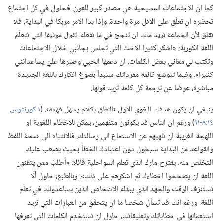
كما ان الاجتماعات المسيحية هي مصدر كبير للعون.‏ فحاول في كل اجتماع
تحضره ان تعلّق على الاقل مرة واحدة.‏ وإذا بدا الامر مربكا في البداية،‏ فلا
تقلق لأن الجماعة تريد منك ان تنجح في ما تفعله.‏ تقول مونيفا التي تتعلّم
اللغة الكورية:‏ «اشكر كثيرا الاخت التي تجلس بجانبي خلال الاجتماعات
وتكتب لي معاني بعض الكلمات.‏ ان دعمها الحبي وصبرها عليّ يساعدانني
كثيرا».‏ وفيما تتوسّع قائمة مفرداتك ستبدأ بصوغ افكارك باللغة الجديدة
مباشرة،‏ عوضا عن ترجمة كل كلمة تريد قولها.‏
ينبغي ان يكون هدفك اللغوي الاول ‹النطق بكلام يسهل فهمه›.‏ (‏
١ كورنثوس
١٤:‏٨-‏١١
‏)‏ ورغم ان الناس قد يكونون متفهمين،‏ يمكن للاخطاء اللغوية او
اللهجة الغريبة ان تلهيهم عن الاستماع الى رسالتك.‏ فالانتباه الى صحة اللفظ
والقواعد من البداية سيحول دون اعتيادك الخطأ بحيث يصعب عليك
التخلص منه.‏ يقترح مارك الذي تعلم السواحلية قائلا:‏ «اُطلبْ ممن يتقنون
اللغة ان يصححوا اخطاءك ثم اشكرهم على ذلك».‏ وبالطبع،‏ حاول ألّا
تستنزف الوقت والجهد الذي يبذله الاشخاص الذين يساعدونك في تعلّم
اللغة.‏ ورغم انك قد تسأل شخصا ما ان يتحقّق من العبارات التي تريد
استعمالها في خطاباتك وتعليقاتك،‏ حاول ان تستخدم الكلمات التي تعرفها