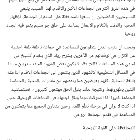
بدأوا حديثا بتعلّم مبادئ الكتاب المقدس.‏ ومن المحتمل ان يقع سوء الفهم
في هذه الفرق اكثر من الجماعات الاكبر والاقدم.‏ لهذا السبب،‏ ينبغي
للمسيحيين الناضجين ان يسعوا للمحافظة على استقرار الجماعة.‏ فإظهار
المحبة واللطف بالكلام والاعمال يساعد على خلق جو سليم ينمو فيه الجدد
روحيا.‏
ويجب ان يعرب الذين يتطوعون للمساعدة في جماعة ناطقة بلغة اجنبية
عن الاتزان في توقّعاتهم من الآخرين.‏ يشرح ريك الذي يخدم كشيخ في
احدى هذه الجماعات قائلا:‏ «قد لا يكون بعض الشهود الجدد مدربين جيدا
في المسائل التنظيمية كالشهود الذين ينتمون الى الجماعات الاقدم الناطقة
باللغة المحلية.‏ لكنّهم يعوّضون عما ينقصهم من مقدرات بالمحبة والحماسة
اللتين يظهرونهما.‏ ونتيجة لذلك يقبل الحق مهتمون كثيرون».‏ فستستفيد
الجماعة كثيرا اذا اشتركْتَ دوما وبكل اجتهاد في النشاطات الروحية،‏ حتى
اذا كنت لا تزال في مرحلة تعلّم اللغة.‏ وحين يتعاون الجميع معا يتمكنون من
المساهمة في تقدم الجماعة الروحي.‏
المحافظة على القوة الروحية