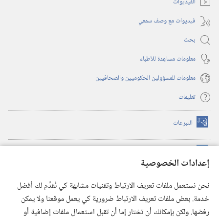
الفيديوات
فيديوات مع وصف سمعي
بحث
معلومات مساعِدة للأطباء
معلومات للمسؤولين الحكوميين والصحافيين
تعليمات
التبرعات
(يفتح
نافذة
جديدة)
مكتبة برج المراقبة الالكترونية
™
(يفتح
إعدادات الخصوصية
نافذة
JW Hub
جديدة)
(يفتح
نحن نستعمل ملفات تعريف الارتباط وتقنيات مشابهة كي نُقدِّم لك أفضل
نافذة
®
خدمة. بعض ملفات تعريف الارتباط ضرورية كي يعمل موقعنا ولا يمكن
تطبيق
JW Library
جديدة)
رفضها. ولكن بإمكانك أن تختار إما أن تقبل استعمال ملفات إضافية أو