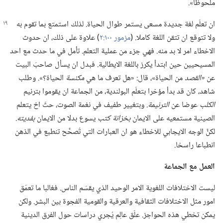
ملحوظا».‏
ان تعلّم لغة جديدة مسعى يستمر طوال الحياة.‏ لذلك استمتع بما تقوم به
ولا تتوقع ان تتقن اللغة كاملا.‏ (‏
مزمور ١٠٠:‏٢
‏)‏ علاوة على ذلك،‏ ان حدوث
الاخطاء امر لا بد منه.‏ فهي جزء من عملية التعلم.‏ تأمل في ما حدث مع احد
المسيحيين حين ابتدأ يكرز باللغة الايطالية.‏ فبدل ان يسأل صاحبَ البيت
عن
‏«القصد
من الحياة»،‏ قال:‏ «هل تعرف ما هي
مكنسة
الحياة؟‏».‏ وطلب
شاهد،‏ كان قد بدأ مؤخرا بتعلّم البولندية،‏ من الجماعة ان يقوموا بترنيم
الكلب
عوضا عن
الترنيمة.‏
وبتغيير طفيف في نغمة الصوت،‏ حثّ اخ يتعلم
الصينية مستمعيه على الايمان
بخزانة كتب
يسوع بدلا من الايمان
بفديته.‏
لكنَّ الوجه الايجابي للاخطاء هو ان العبارات التي تُصحَّح تنطبع في الذهن
انطباعا راسخا.‏
العمل مع الجماعة
ليست الاختلافات اللغوية الامر الوحيد الذي يقسّم الناس.‏ فغالبا ما تعمّق
امور مثل الاختلافات الثقافية والعرقية والقومية الفجوة بين البشر.‏ ولكن
يمكن تخطي هذه الحواجز.‏ علّق عالِم يُجري دراسات حول الفرق الدينية