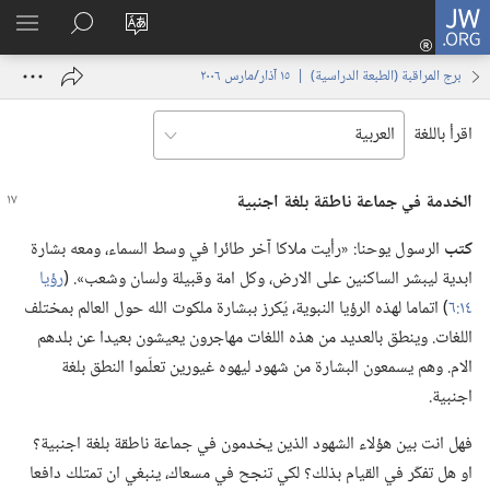
JW.ORG
تسجيل
تغيير
البحث
اظهر
الدخول
لغة
في
القائم
(يفتح
برج المراقبة (‏الطبعة الدراسية)‏ | ‏‎١٥‏ ‏‎آذار/مارس‏ ‎٢٠٠٦
الموقع
JW.‎ORG
نافذة
جديدة)
اقرأ باللغة
الخدمة
في
جماعة ناطقة بلغة اجنبية
كتب
الرسول يوحنا:‏ «رأيت ملاكا آخر طائرا في وسط السماء،‏ ومعه بشارة
ابدية ليبشر الساكنين على الارض،‏ وكل امة وقبيلة ولسان وشعب».‏ (‏
رؤيا
١٤:‏٦
‏)‏ اتماما لهذه الرؤيا النبوية،‏ يُكرز ببشارة ملكوت الله حول العالم بمختلف
اللغات.‏ وينطق بالعديد من هذه اللغات مهاجرون يعيشون بعيدا عن بلدهم
الام.‏ وهم يسمعون البشارة من شهود ليهوه غيورين تعلّموا النطق بلغة
اجنبية.‏
فهل انت بين هؤلاء الشهود الذين يخدمون في جماعة ناطقة بلغة اجنبية؟‏
او هل تفكّر في القيام بذلك؟‏ لكي تنجح في مسعاك،‏ ينبغي ان تمتلك دافعا