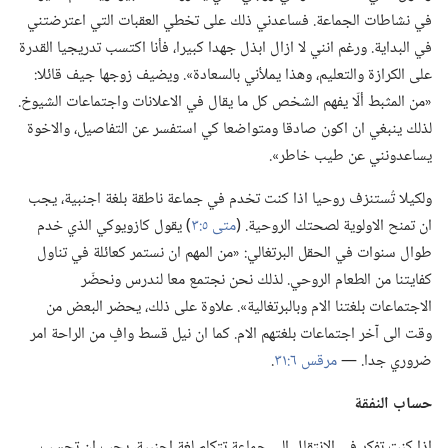
في نشاطات الجماعة.‏ فساعدني ذلك على تخطي العقبات التي اعترضتني
في البداية.‏ ورغم انني لا ازال ابذل جهدا كبيرا،‏ فأنا اكتسب تدريجيا القدرة
على الكرازة والتعليم،‏ وهذا يملأني بالسعادة».‏ ويضيف زوجها جيف قائلا:‏
«من المثبط ألّا يفهم الشخص كل ما يقال في الاعلانات واجتماعات الشيوخ.‏
لذلك ينبغي ان اكون صادقا ومتواضعا كي استفسر عن التفاصيل،‏ والاخوة
يساعدونني عن طيب خاطر».‏
ولكيلا تُستنزف روحيا اذا كنت تخدم في جماعة ناطقة بلغة اجنبية،‏ يجب
ان تمنح الاولوية لصحتك الروحية.‏ (‏
متى ٥:‏٣
‏)‏ يقول كازويوكي الذي خدم
طوال سنوات في الحقل البرتغالي:‏ «من المهم ان نستمر كعائلة في تناول
كفايتنا من الطعام الروحي.‏ لذلك نحن نجتمع معا لندرس ونحضّر
الاجتماعات بلغتنا الام وبالبرتغالية».‏ علاوة على ذلك،‏ يحضر البعض من
وقت الى آخر اجتماعات بلغتهم الام.‏ كما ان نيل قسط وافٍ من الراحة امر
ضروري جدا.‏ —‏
مرقس ٦:‏٣١
‏.‏
حساب النفقة
اذا كنت تفكر في الانتقال الى جماعة تتكلم لغة اجنبية،‏ يجب ان تحسب