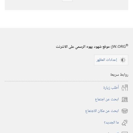
خيارات
تنزيل
الاصدارات
برج
المراقبة
(‏الطبعة
®
JW.ORG
:‏ موقع شهود يهوه الرسمي على الانترنت
الدراسية)‏
‏‎١٥‏ ‏‎آذار/
إعدادات المظهر
مارس‏
‎٢٠٠٦
روابط سريعة
أُطلب زيارة
ابحث عن اجتماع
(يفتح
نافذة
ابحث عن مكان الاجتماع
(يفتح
جديدة)
نافذة
ما الجديد؟‏
جديدة)