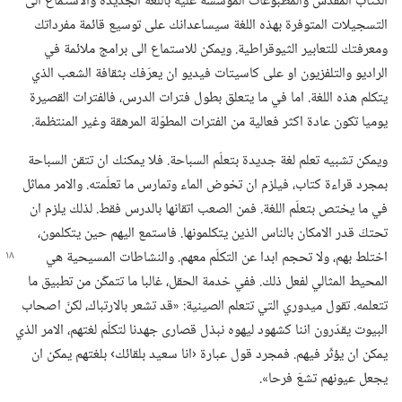
الكتاب المقدس والمطبوعات المؤسسة عليه باللغة الجديدة والاستماع الى
التسجيلات المتوفرة بهذه اللغة سيساعدانك على توسيع قائمة مفرداتك
ومعرفتك للتعابير الثيوقراطية.‏ ويمكن للاستماع الى برامج ملائمة في
الراديو والتلفزيون او على كاسيتات فيديو ان يعرّفك بثقافة الشعب الذي
يتكلم هذه اللغة.‏ اما في ما يتعلق بطول فترات الدرس،‏ فالفترات القصيرة
يوميا تكون عادة اكثر فعالية من الفترات المطوّلة المرهقة وغير المنتظمة.‏
ويمكن تشبيه تعلم لغة جديدة بتعلّم السباحة.‏ فلا يمكنك ان تتقن السباحة
بمجرد قراءة كتاب،‏ فيلزم ان تخوض الماء وتمارس ما تعلّمته.‏ والامر مماثل
في ما يختص بتعلّم اللغة.‏ فمن الصعب اتقانها بالدرس فقط.‏ لذلك يلزم ان
تحتكّ قدر الامكان بالناس الذين يتكلمونها.‏ فاستمع اليهم حين يتكلمون،‏
اختلط بهم،‏ ولا تحجم ابدا عن التكلّم معهم.‏ والنشاطات المسيحية
هي
المحيط المثالي لفعل ذلك.‏ ففي خدمة الحقل،‏ غالبا ما تتمكّن من تطبيق ما
تتعلمه.‏ تقول ميدوري التي تتعلم الصينية:‏ «قد تشعر بالارتباك،‏ لكنّ اصحاب
البيوت يقدّرون اننا كشهود ليهوه نبذل قصارى جهدنا لتكلّم لغتهم،‏ الامر الذي
يمكن ان يؤثّر فيهم.‏ فمجرد قول عبارة ‹انا سعيد بلقائك› بلغتهم يمكن ان
يجعل عيونهم تشعّ فرحا».‏