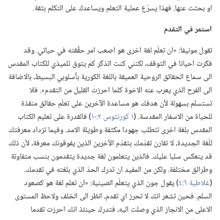
او بحثت عنها.‏ فهذا يسرّع عملية التعلم ويساعدك على التكلم بثقة.‏
استمر
في
التقدم
تقول مونيفا:‏ «ان تعلّم لغة اخرى هو اصعب امر حقَّقته في حياتي.‏ وقد
فكّرت احيانا في التوقف،‏ لكنني كنت اتذكّر كم يتوق تلميذي للكتاب المقدس
الى سماع الحقائق الروحية العميقة باللغة الكورية بأسلوبي البسيط،‏ بالاضافة
الى الفرح الذي يعرب عنه الاخوة كلما احرزت القليل من التقدم».‏ فلا
تستسلم بسهولة لأن هدفك هو مساعدة الآخرين على تعلّم حقائق منقذة
للحياة من الاسفار المقدسة.‏ (‏
١ كورنثوس ٢:‏١٠
‏)‏ فالقدرة على تعليم الكتاب
المقدس بلغة اخرى تتطلب جهودا مكثفة وطويلة الامد.‏ وفيما تزداد معرفتك
للّغة الجديدة،‏ لا تقارن تقدّمك بتقدّم الآخرين الذين يفوقونك معرفة،‏ لأن ذلك
قد ينعكس سلبا عليك.‏ فالذين يتعلمون لغة جديدة يتقدمون بنسب متفاوتة
وطرائق مختلفة.‏ ولكن من المفيد ان تدرك الحدّ الذي بلغته في تقدمك.‏
(‏
غلاطية ٦:‏٤
‏)‏ يقول جون الذي يتعلّم الصينية:‏ «ان تعلم لغة هو كصعود
السلم.‏ فحين تشعر انك لا تحرز اي تقدم،‏ انظر الى الخلف ولاحظ المستوى
الاعلى من الانجاز الذي وصلت اليه،‏ فتدرك حينئذ انك احرزت تقدما