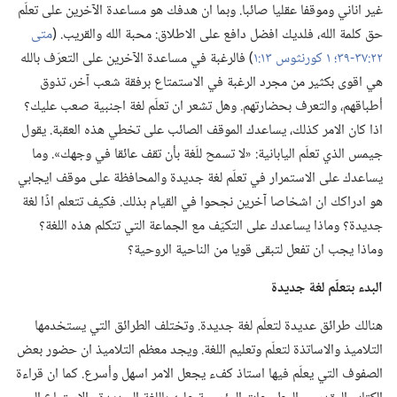
غير اناني وموقفا عقليا صائبا.‏ وبما ان هدفك هو مساعدة الآخرين على تعلّم
حق كلمة الله،‏ فلديك افضل دافع على الاطلاق:‏ محبة الله والقريب.‏ (‏
متى
٢٢:‏٣٧-‏٣٩؛‏
١ كورنثوس ١٣:‏١
‏)‏ فالرغبة في مساعدة الآخرين على التعرّف بالله
هي اقوى بكثير من مجرد الرغبة في الاستمتاع برفقة شعب آخر،‏ تذوق
أطباقهم،‏ والتعرف بحضارتهم.‏ وهل تشعر ان تعلّم لغة اجنبية صعب عليك؟‏
اذا كان الامر كذلك،‏ يساعدك الموقف الصائب على تخطي هذه العقبة.‏ يقول
جيمس الذي تعلّم اليابانية:‏ «لا تسمح للّغة بأن تقف عائقا في وجهك».‏ وما
يساعدك على الاستمرار في تعلّم لغة جديدة والمحافظة على موقف ايجابي
هو ادراكك ان اشخاصا آخرين نجحوا في القيام بذلك.‏ فكيف تتعلم اذًا لغة
جديدة؟‏ وماذا يساعدك على التكيّف مع الجماعة التي تتكلم هذه اللغة؟‏
وماذا يجب ان تفعل لتبقى قويا من الناحية الروحية؟‏
البدء بتعلّم لغة جديدة
هنالك طرائق عديدة لتعلّم لغة جديدة.‏ وتختلف الطرائق التي يستخدمها
التلاميذ والاساتذة لتعلّم وتعليم اللغة.‏ ويجد معظم التلاميذ ان حضور بعض
الصفوف التي يعلّم فيها استاذ كفء يجعل الامر اسهل وأسرع.‏ كما ان قراءة