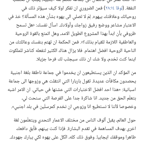
النفقة.‏ (‏
لوقا ١٤:‏٢٨
‏)‏ فمن الضروري ان تفكر اولا كيف سيؤثر ذلك في
روحياتك وعلاقتك بيهوه.‏ لِمَ لا تصلي الى يهوه بشأن هذه المسألة؟‏ خذ في
الاعتبار مشاعر ووضع رفيق زواجك وأولادك.‏ اسأل نفسك:‏ ‹هل تسمح
ظروفي بأن ابدأ بهذا المشروع الطويل الامد،‏ وهل اتمتع بالقوة الروحية
والعاطفية اللازمة للقيام بذلك؟‏›.‏ فمن الحكمة ان تهتم بنفسك وعائلتك من
الناحية الروحية افضل اهتمام.‏ فلا يزال هناك الكثير لتفعله كناشر للملكوت
اينما كنت تخدم،‏ ولا شك ان ذلك سيجلب لك فرحا جزيلا.‏
من المؤكد ان الذين يستطيعون ان يخدموا في جماعة ناطقة بلغة اجنبية
يحصدون مكافآت عديدة.‏ تقول باربارا التي انتقلت هي وزوجها الى جماعة
اسبانية:‏ «هذا احد افضل الاختبارات التي عشتها في حياتي.‏ ان الامر اشبه
بتعلّم الحق من جديد.‏ انا شاكرة جدا على الفرصة التي سنحت لي،‏
وخصوصا لأننا لا نستطيع انا وزوجي ان نخدم كمرسلَين في بلد اجنبي».‏
حول العالم،‏ يقبل ألوف الناس من مختلف الاعمار التحدي ويتعلّمون لغة
اخرى بهدف المساهمة في تقدم البشارة.‏ فإذا كنت بينهم،‏ فأبقِ دافعك
طاهرا وموقفك ايجابيا.‏ وفوق ذلك كله،‏ اتّكل على يهوه لكي يبارك جهودك.‏