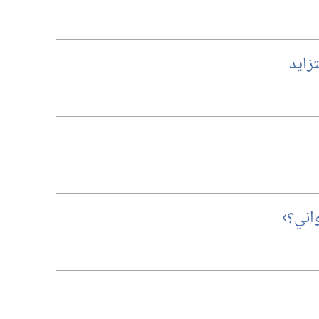
تزايد
اني؟‏›‏