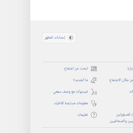
إعدادات المظهر
يارة
ابحث عن اجتماع
(يفتح
نافذة
 مكان الاجتماع
ما الجديد؟‏
جديدة)
ات
فيديوات مع وصف سمعي
معلومات مساعِدة للأطباء
 للمسؤولين
تعليمات
يين والصحافيين