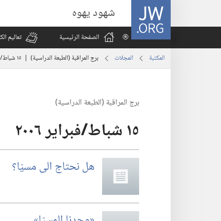
JW.ORG
شهود يهوه
الصفحة الرئيسية
تعاليم ال
المكتبة
المجلات
برج المراقبة (‏الطبعة الدراسية)‏ | ‏‎١٥‏ ‏‎شباط/فبراير‏ ‎٢٠٠٦
برج المراقبة (‏الطبعة الدراسية)‏
هل نحتاج الى مسيّا؟‏
‏«وجدنا المسيّا»‏