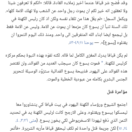
وقد فُضح شر قيافا عندما اخبر زملاءه القادة،‏ قائلا:‏ «انكم لا تعرفون شيئا
ولا تعقلون انه خير لكم ان يموت رجل واحد عن الشعب ولا تهلك الامة كلها».‏
ويكمل السجل:‏ «لم يقُل هذا من تلقاء نفسه ولكن اذ كان رئيس الكهنة في
تلك السنة تنبأ ان يسوع كان مزمعا ان يموت عن الامة.‏ وليس عن الامة فقط
بل ليجمع ايضا ابناء الله المتفرقين الى واحد.‏ ومنذ ذلك اليوم ائتمروا ان
يقتلوه [يسوع]».‏ —‏
يوحنا ١١:‏٤٩-‏٥٣
‏.‏
لم يكُن قيافا يدرك المغزى الكامل لما قاله.‏ لكنه تفوّه بهذه النبوة بحكم مركزه
كرئيس للكهنة.‏
فموت يسوع كان سيجلب العديد من الفوائد،‏ ولن تقتصر
*
هذه الفوائد على اليهود.‏ فذبيحة يسوع الفدائية ستزوِّد الوسيلة لتحرير
الجنس البشري بكامله من عبودية الخطية والموت.‏
مؤامرة قتل
اجتمع الشيوخ ورؤساء الكهنة اليهود في بيت قيافا كي يتشاوروا معا
ليمسكوا بيسوع ويقتلوه.‏ وعلى الارجح كانت لرئيس الكهنة يد في تحديد
الثمن الذي دُفع ليهوذا الاسخريوطي لكي يخون يسوع.‏ (‏
متى ٢٦:‏٣،‏ ٤،‏
١٤،‏ ١٥
‏)‏ لكنّ جريمة قتل واحدة لم تكفِ ليحقق قيافا مآربه الشريرة.‏ «فأتمر