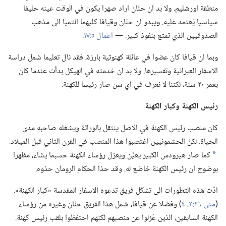
منطقة اورشليم.‏ ولا بد ان حنّان اراد صهرا يكون في الوقت عينه حليفا
سياسيا يُعتمد عليه.‏ ويبدو ان حنّان وقيافا كليهما انتميا الى مذهب
الصدوقيين الذي تمتع بنفوذ كبير.‏ —‏
اعمال ٥:‏١٧
‏.‏
وبما ان قيافا كان عضوا في عائلة كهنوتية بارزة،‏ فقد نال تعليما شمل دراسة
الاسفار العبرانية وتفسيرها.‏ ولا بد ان خدمته في الهيكل بدأت عندما كان
بعمر ٢٠ سنة،‏ لكننا لا نعرف في اي سن صار رئيسا للكهنة.‏
رئيس الكهنة وكبار الكهنة
كان منصب رئيس الكهنة في الاصل ينتقل بالوراثة ويشغله صاحبه مدى
الحياة.‏ لكنّ الحشمونيين اغتصبوا هذا المنصب في القرن الثاني قبل الميلاد.‏
كما صار هيرودس الكبير يعيِّن ويعزل رؤساء الكهنة حسبما يشاء،‏ مظهرا
*
بوضوح ان رئيس الكهنة خاضع له.‏ وقد حذا الحكام الرومان حذوه.‏
ادَّت هذه التطورات الى تشكّل فريق تدعوه الاسفار المقدسة «كبار الكهنة».‏
(‏
متى ٢٦:‏٣،‏ ٤
‏)‏ وفضلا عن قيافا،‏ شمل هذا الفريق حنّان وغيره من رؤساء
الكهنة السابقين،‏ الذين عُزلوا عن منصبهم لكنهم احتفظوا بلقب رئيس كهنة.‏