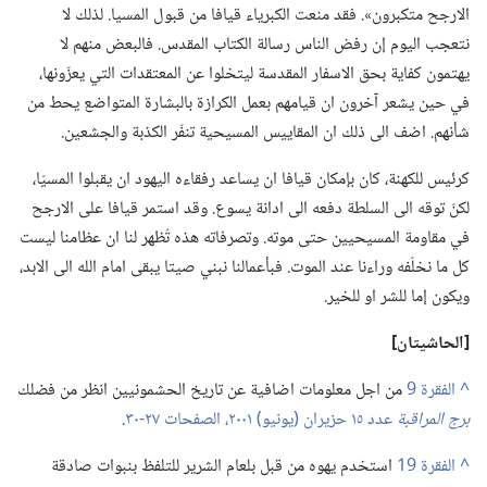
الارجح متكبرون».‏ فقد منعت الكبرياء قيافا من قبول المسيا.‏ لذلك لا
نتعجب اليوم إن رفض الناس رسالة الكتاب المقدس.‏ فالبعض منهم لا
يهتمون كفاية بحق الاسفار المقدسة ليتخلوا عن المعتقدات التي يعزّونها،‏
في حين يشعر آخرون ان قيامهم بعمل الكرازة بالبشارة المتواضع يحط من
شأنهم.‏ اضف الى ذلك ان المقاييس المسيحية تنفّر الكذبة والجشعين.‏
كرئيس للكهنة،‏ كان بإمكان قيافا ان يساعد رفقاءه اليهود ان يقبلوا المسيّا،‏
لكنّ توقه الى السلطة دفعه الى ادانة يسوع.‏ وقد استمر قيافا على الارجح
في مقاومة المسيحيين حتى موته.‏ وتصرفاته هذه تُظهر لنا ان عظامنا ليست
كل ما نخلّفه وراءنا عند الموت.‏ فبأعمالنا نبني صيتا يبقى امام الله الى الابد،‏
ويكون إما للشر او للخير.‏
‏[الحاشيتان]‏
^
من اجل معلومات اضافية عن تاريخ الحشمونيين انظر من فضلك
برج المراقبة
عدد ١٥ حزيران (‏يونيو)‏ ٢٠٠١،‏ الصفحات ٢٧-‏٣٠
‏.‏
^
استخدم يهوه من قبل بلعام الشرير للتلفظ بنبوات صادقة