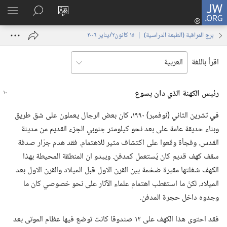
JW.ORG
تسجيل
تغيير
البحث
اظهر
الدخول
لغة
في
القائم
(يفتح
برج المراقبة (‏الطبعة الدراسية)‏ | ‏‎١٥‏ ‏‎كانون٢/يناير‏ ‎٢٠٠٦
الموقع
JW.‎ORG
نافذة
جديدة)
اقرأ باللغة
رئيس الكهنة الذي دان يسوع
في
تشرين الثاني (‏نوفمبر)‏ ١٩٩٠،‏ كان بعض الرجال يعملون على شق طريق
وبناء حديقة عامة على بعد نحو كيلومتر جنوبي الجزء القديم من مدينة
القدس.‏ وفجأة وقعوا على اكتشاف مثير للاهتمام.‏ فقد هدم جرّار صدفة
سقف كهف قديم كان يُستعمل كمدفن.‏ ويبدو ان المنطقة المحيطة بهذا
الكهف شغلتها مقبرة ضخمة بين القرن الاول قبل الميلاد والقرن الاول بعد
الميلاد.‏ لكنّ ما استقطب اهتمام علماء الآثار على نحو خصوصي كان ما
وجدوه داخل حجرة المدفن.‏
فقد احتوى هذا الكهف على ١٢ صندوقا كانت توضع فيها عظام الموتى بعد