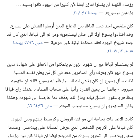
رؤساء الكهنة ان يقتلوا لعازر ايضا لأن كثيرا من اليهود كانوا بسببه .‏ .‏ .‏
يؤمنون بيسوع».‏ —‏
يوحنا ١٢:‏١٠،‏ ١١
‏.‏
كان ملخس،‏ احد عبيد قيافا،‏ بين الرعاع الذين أُرسلوا للقبض على يسوع.‏
وقد اقتادوا يسوع اولا الى حنّان ليستجوبه ومن ثم الى قيافا،‏ الذي كان قد
جمع شيوخ اليهود لعقد محكمة ليليَّة غير شرعية.‏ —‏
متى ٢٦:‏٥٧؛‏
يوحنا
١٨:‏١٠،‏
١٣،‏
١٩-‏٢٤
‏.‏
لم يستسلم قيافا مع ان شهود الزور لم يتمكنوا من الاتفاق على شهادة تدين
يسوع.‏ فهو كان يعرف رأي المتآمرين معه في كل مَن يعلن نفسه المسيا.‏
لذلك سأل يسوع إن كان يدّعي انه المسيا.‏ فأجابه يسوع قائلا ان متّهميه
سيرونه «جالسا عن يمين القدرة وآتيا على سحاب السماء».‏ عندئذ راح قيافا
يتظاهر بالتقوى،‏ ‹فشقّ ثيابه وقال لقد جدّف فما حاجتنا الى شهود›.‏ وهكذا
وافق السنهدريم ان يسوع مستوجب الموت.‏ —‏
متى ٢٦:‏٦٤-‏٦٦
‏.‏
كانت الاعدامات بحاجة الى موافقة الرومان.‏ وكوسيط بينهم وبين اليهود،‏
كان قيافا على الارجح الشخص الذي عرض المسألة على بيلاطس.‏ وعندما
سعى بيلاطس الى تحرير يسوع،‏ من المرجح ايضا ان قيافا كان بين رؤساء