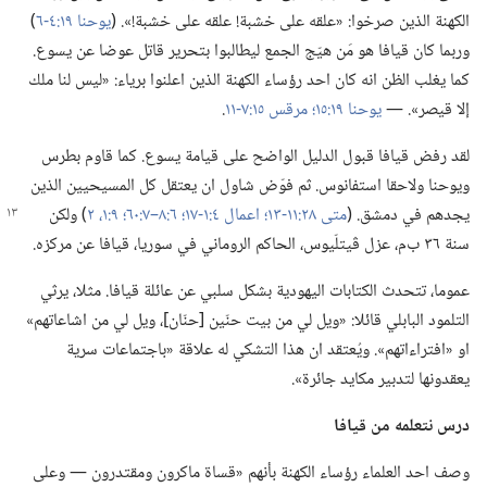
الكهنة الذين صرخوا:‏ «علقه على خشبة!‏ علقه على خشبة!‏».‏ (‏
يوحنا ١٩:‏٤-‏٦
‏)‏
وربما كان قيافا هو مَن هيّج الجمع ليطالبوا بتحرير قاتل عوضا عن يسوع.‏
كما يغلب الظن انه كان احد رؤساء الكهنة الذين اعلنوا برياء:‏ «ليس لنا ملك
إلا قيصر».‏ —‏
يوحنا ١٩:‏١٥؛‏
مرقس ١٥:‏٧-‏١١
‏.‏
لقد رفض قيافا قبول الدليل الواضح على قيامة يسوع.‏ كما قاوم بطرس
ويوحنا ولاحقا استفانوس.‏ ثم فوّض شاول ان يعتقل كل المسيحيين الذين
يجدهم في
دمشق.‏ (‏
متى ٢٨:‏١١-‏١٣؛‏
اعمال ٤:‏١-‏١٧؛‏
٦:‏٨–‏٧:‏٦٠؛‏
٩:‏١،‏ ٢
‏)‏ ولكن
سنة ٣٦ ب‌م،‏ عزل ڤيتلّيوس،‏ الحاكم الروماني في سوريا،‏ قيافا عن مركزه.‏
عموما،‏ تتحدث الكتابات اليهودية بشكل سلبي عن عائلة قيافا.‏ مثلا،‏ يرثي
التلمود البابلي قائلا:‏ «ويل لي من بيت حنّين [حنّان]،‏ ويل لي من اشاعاتهم»
او «افتراءاتهم».‏ ويُعتقد ان هذا التشكي له علاقة «باجتماعات سرية
يعقدونها لتدبير مكايد جائرة».‏
درس نتعلمه من قيافا
وصف احد العلماء رؤساء الكهنة بأنهم «قساة ماكرون ومقتدرون —‏ وعلى