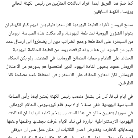
كما ضمّ هذا الفريق ايضا افراد العائلات المقرَّبين من رئيس الكهنة الحالي
ورؤساء الكهنة السابقين.‏
سمح الرومان لأفراد الطبقة اليهودية الارستقراطية،‏ بمن فيهم كبار الكهنة،‏ ان
يتولوا الشؤون اليومية لمقاطعة اليهودية.‏ وقد مكّنت هذه السياسة الرومان
من السيطرة على المقاطعة وجمع الضرائب دون ان يُضطروا الى ارسال عدد
كبير من الجنود الى هناك.‏ وقد توقعت روما من الطبقة الحاكمة اليهودية
الحفاظ على النظام وحماية المصالح الرومانية في المنطقة.‏ ولم يكن الحكام
الرومان عموما يحبون القادة اليهود،‏ الذين امتعضوا هم بدورهم من الاحتلال
الروماني.‏ لكنّ التعاون للحفاظ على الاستقرار في المنطقة خدم مصلحة كلا
الطرفين.‏
في ايام قيافا،‏ كان مَن يشغل منصب رئيس الكهنة يُعتبر ايضا رأس السلطة
السياسية اليهودية.‏ ففي سنة ٦ او ٧ ب‌م،‏ قام كيرينيوس،‏ الحاكم الروماني
في سوريا،‏ بتعيين حنّان في هذا المنصب.‏ ويخبر تقليد الربابنة ان العائلات
اليهودية الارستقراطية البارزة في تلك الايام عُرفت بجشعها وظلمها وعنفها
ومحاباتها للاقارب.‏ وتفترض احدى الكاتبات ان حنّان عمل على ان «يرتقي