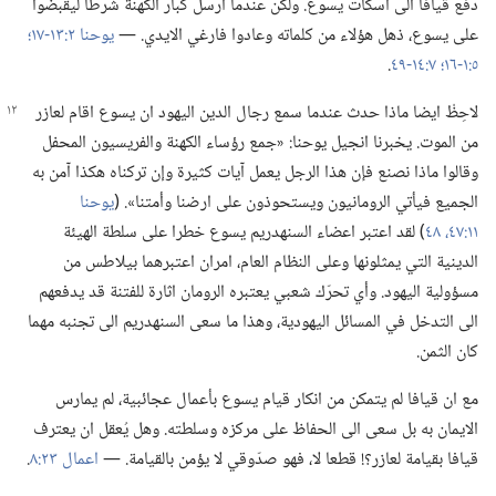
دفع قيافا الى اسكات يسوع.‏ ولكن عندما ارسل كبار الكهنة شُرَطا ليقبضوا
على يسوع،‏ ذهل هؤلاء من كلماته وعادوا فارغي الايدي.‏ —‏
يوحنا ٢:‏١٣-‏١٧؛‏
٥:‏١-‏١٦؛‏
٧:‏١٤-‏٤٩
‏.‏
لاحِظْ ايضا ماذا حدث عندما سمع رجال الدين اليهود
ان يسوع اقام لعازر
من الموت.‏ يخبرنا انجيل يوحنا:‏ «جمع رؤساء الكهنة والفريسيون المحفل
وقالوا ماذا نصنع فإن هذا الرجل يعمل آيات كثيرة وإن تركناه هكذا آمن به
الجميع فيأتي الرومانيون ويستحوذون على ارضنا وأمتنا».‏ (‏
يوحنا
١١:‏٤٧،‏ ٤٨
‏)‏ لقد اعتبر اعضاء السنهدريم يسوع خطرا على سلطة الهيئة
الدينية التي يمثلونها وعلى النظام العام،‏ امران اعتبرهما بيلاطس من
مسؤولية اليهود.‏ وأي تحرّك شعبي يعتبره الرومان اثارة للفتنة قد يدفعهم
الى التدخل في المسائل اليهودية،‏ وهذا ما سعى السنهدريم الى تجنبه مهما
كان الثمن.‏
مع ان قيافا لم يتمكن من انكار قيام يسوع بأعمال عجائبية،‏ لم يمارس
الايمان به بل سعى الى الحفاظ على مركزه وسلطته.‏ وهل يُعقل ان يعترف
قيافا بقيامة لعازر؟‏!‏ قطعا لا،‏ فهو صدّوقي لا يؤمن بالقيامة.‏ —‏
اعمال ٢٣:‏٨
‏.‏