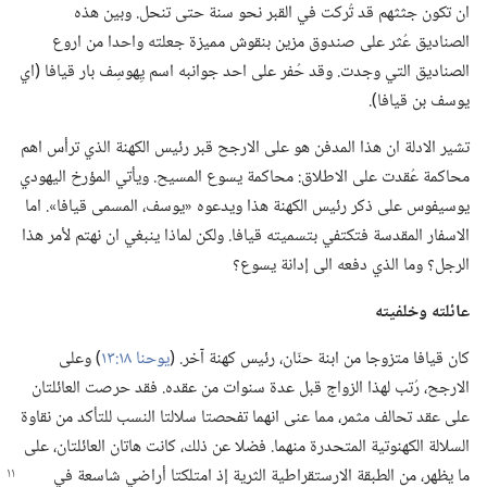
ان تكون جثثهم قد تُركت في القبر نحو سنة حتى تنحل.‏ وبين هذه
الصناديق عُثر على صندوق مزين بنقوش مميزة جعلته واحدا من اروع
الصناديق التي وجدت.‏ وقد حُفر على احد جوانبه اسم يِهوسِف بار قيافا (‏اي
يوسف بن قيافا)‏.‏
تشير الادلة ان هذا المدفن هو على الارجح قبر رئيس الكهنة الذي ترأس اهم
محاكمة عُقدت على الاطلاق:‏ محاكمة يسوع المسيح.‏ ويأتي المؤرخ اليهودي
يوسيفوس على ذكر رئيس الكهنة هذا ويدعوه «يوسف،‏ المسمى قيافا».‏ اما
الاسفار المقدسة فتكتفي بتسميته قيافا.‏ ولكن لماذا ينبغي ان نهتم لأمر هذا
الرجل؟‏ وما الذي دفعه الى إدانة يسوع؟‏
عائلته وخلفيته
كان قيافا متزوجا من ابنة حنّان،‏ رئيس كهنة آخر.‏ (‏
يوحنا ١٨:‏١٣
‏)‏ وعلى
الارجح،‏ رُتب لهذا الزواج قبل عدة سنوات من عقده.‏ فقد حرصت العائلتان
على عقد تحالف مثمر،‏ مما عنى انهما تفحصتا سلالتا النسب للتأكد من نقاوة
السلالة الكهنوتية المتحدرة منهما.‏ فضلا عن ذلك،‏ كانت هاتان العائلتان،‏ على
ما يظهر،‏ من الطبقة الارستقراطية الثرية
إذ امتلكتا أراضي شاسعة في