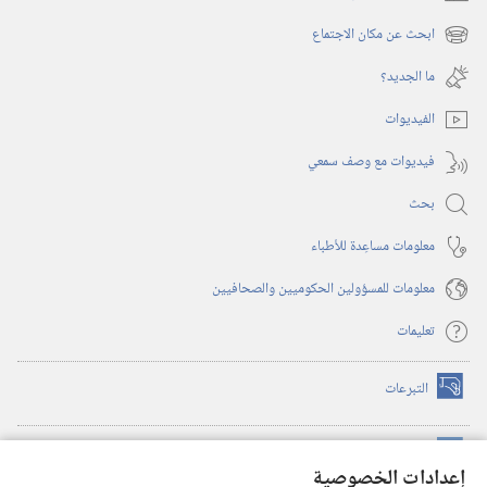
(يفتح
نافذة
ابحث عن مكان الاجتماع
(يفتح
جديدة)
نافذة
ما الجديد؟‏
جديدة)
الفيديوات
فيديوات مع وصف سمعي
بحث
معلومات مساعِدة للأطباء
معلومات للمسؤولين الحكوميين والصحافيين
تعليمات
التبرعات
(يفتح
نافذة
جديدة)
مكتبة برج المراقبة الالكترونية
™
(يفتح
إعدادات الخصوصية