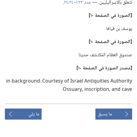
تتعلق بالاسرائيليين.‏ —‏
عدد ٢٣:‏١–‏٢٤:‏٢٤
‏.‏
‏[الصورة في الصفحة ١٠]‏
يوسف بن قيافا
‏[الصورة في الصفحة ١٠]‏
صندوق العظام المُكتشف حديثا
‏[مصدر الصورة
في
الصفحة ١٠]‏
ما يسبق
ما يلي