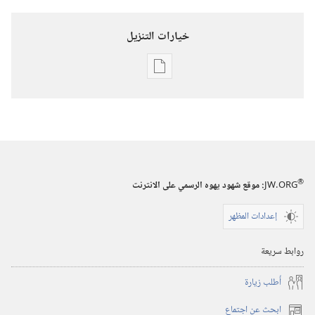
خيارات التنزيل
خيارات
تنزيل
الاصدارات
برج
المراقبة
(‏الطبعة
®
JW.ORG
:‏ موقع شهود يهوه الرسمي على الانترنت
الدراسية)‏
‏‎١٥‏ ‏‎كانون٢/
إعدادات المظهر
يناير‏
‎٢٠٠٦
روابط سريعة
أُطلب زيارة
ابحث عن اجتماع