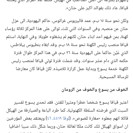
[صهره] بسرعة الى اعلى المناصب في الهيكل.‏ فكلما علا المركز الذي يحتله
قيافا،‏ عاد ذلك بفوائد اكبر على حنّان».‏
ولكن نحو سنة ١٥ ب‌م،‏ عمد فاليريوس غراتوس،‏ حاكم اليهودية،‏ الى عزل
حنّان عن منصبه.‏ وفي السنوات التي تلت،‏ توالى على هذا المركز ثلاثة رؤساء
كهنة،‏ بمن فيهم احد ابناء حنّان،‏ لكنهم لم يشغلوه طويلا.‏ وفي النهاية،‏ استلم
قيافا منصب رئيس الكهنة نحو سنة ١٨ ب‌م.‏ وقد ابقاه بنطيوس بيلاطس،‏
الذي عُيِّن حاكما على اليهودية سنة ٢٦ ب‌م،‏ في هذا المركز طوال فترة
حكمه الذي دام عشر سنوات.‏ وقد شملت فترة تولي قيافا لمنصب رئيس
الكهنة خدمة يسوع وبداية عمل كرازة تلاميذه.‏ لكنّ قيافا كان معارضا
للرسالة المسيحية.‏
الخوف من يسوع والخوف من الرومان
اعتبر قيافا يسوع شخصا خطرا ومثيرا للفتن.‏ فقد تحدى يسوع تفسير
السبت الذي فرضته السلطة الكهنوتية،‏ كما طرد الباعة والصيارفة من الهيكل
قائلا انهم جعلوه «مغارة للصوص».‏ (‏
لوقا ١٩:‏٤٥،‏ ٤٦
‏)‏ ويعتقد بعض المؤرخين
ان اسواق الهيكل تلك كانت ملكا لعائلة حنّان،‏ وربما شكّل ذلك سببا اضافيا