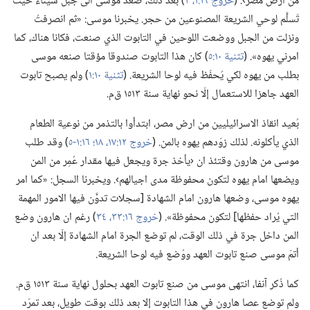
من أرض مصر›.‏ (‏
خروج ١٩:‏١،‏ ٢
‏)‏ بعد ذلك،‏ صعد موسى الى جبل سيناء حيث
تَسلَّم لوحي الشريعة المصنوعين من حجر.‏ يخبرنا موسى:‏ «ثم انصرفتُ
ونزلت من الجبل ووضعت اللوحين في التابوت الذي صنعت،‏ فكانا هناك،‏ كما
امرني يهوه».‏ (‏
تثنية ١٠:‏٥
‏)‏ كان هذا التابوت صندوقا مؤقتا صنعه موسى
بطلب من يهوه لكي يُحفَظ فيه لوحا الشريعة.‏ (‏
تثنية ١٠:‏١
‏)‏ ولم يصبح تابوت
العهد جاهزا للاستعمال إلّا نحو نهاية سنة ١٥١٣ ق‌م.‏
بُعيد انقاذ الاسرائيليين من ارض مصر،‏ ابتدأوا بالتذمر من نوعية الطعام
الذي يأكلونه.‏ لذلك زوّدهم يهوه بالمن.‏ (‏
خروج ١٢:‏١٧،‏ ١٨؛‏
١٦:‏١-‏٥
‏)‏ وقد طلب
موسى من هارون وقتئذ ان ‹يأخذ جرة ويجعل فيها مقدار عُمِر من المن
ويضعها امام يهوه لتكون محفوظة مدى اجيالهم›.‏ ويخبرنا السجل:‏ «كما امر
يهوه موسى،‏ وضعها هارون امام الشهادة [سجلات تدوَّن فيها الامور المهمة
التي يُراد حفظها] لتكون محفوظة».‏ (‏
خروج ١٦:‏٣٣،‏ ٣٤
‏)‏ رغم ان هارون وضع
المن داخل جرة في ذلك الوقت،‏ لم توضع الجرة امام الشهادة إلّا بعد ان
أتمّ موسى صنع تابوت العهد ووُضع فيه لوحا الشريعة.‏
كما ذُكر آنفا،‏ انتهى موسى من صنع تابوت العهد بحلول نهاية سنة ١٥١٣ ق‌م.‏
ولم توضع عصا هارون في هذا التابوت إلا بعد ذلك بوقت طويل،‏ بعد تمرّد