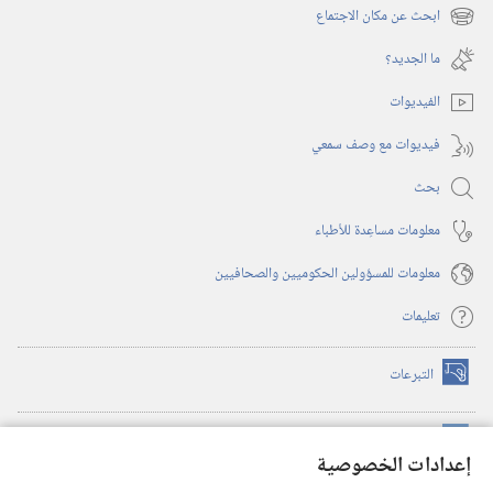
نافذة
ابحث عن مكان الاجتماع
(يفتح
جديدة)
نافذة
ما الجديد؟‏
جديدة)
الفيديوات
فيديوات مع وصف سمعي
بحث
معلومات مساعِدة للأطباء
معلومات للمسؤولين الحكوميين والصحافيين
تعليمات
التبرعات
(يفتح
نافذة
جديدة)
مكتبة برج المراقبة الالكترونية
™
(يفتح
إعدادات الخصوصية
نافذة