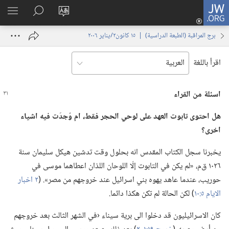
JW.ORG
تسجيل
تغيير
البحث
اظهر
الدخول
لغة
في
القائم
(يفتح
برج المراقبة (‏الطبعة الدراسية)‏ | ‏‎١٥‏ ‏‎كانون٢/يناير‏ ‎٢٠٠٦
الموقع
JW.‎ORG
نافذة
جديدة)
اقرأ باللغة
اسئلة من القراء
هل احتوى تابوت العهد على لوحي الحجر فقط،‏
ام
وُجدَت فيه اشياء
اخرى؟‏
يخبرنا سجل الكتاب المقدس انه بحلول وقت تدشين هيكل سليمان سنة
١٠٢٦ ق‌م،‏ «لم يكن في التابوت إلّا اللوحان اللذان اعطاهما موسى في
حوريب،‏ عندما عاهد يهوه بني اسرائيل عند خروجهم من مصر».‏ (‏
٢ اخبار
الايام ٥:‏١٠
‏)‏ لكن الحالة لم تكن هكذا دائما.‏
كان الاسرائيليون قد دخلوا الى برية سيناء ‹في الشهر الثالث بعد خروجهم