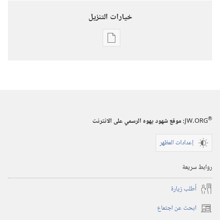
خيارات التنزيل
خيارات
تنزيل
الاصدارات
برج
المراقبة
(‏الطبعة
®
JW.ORG
:‏ موقع شهود يهوه الرسمي على الانترنت
الدراسية)‏
‏‎١٥‏ ‏‎كانون٢/
إعدادات المظهر
يناير‏
‎٢٠٠٦
روابط سريعة
أُطلب زيارة
ابحث عن اجتماع
(يفتح