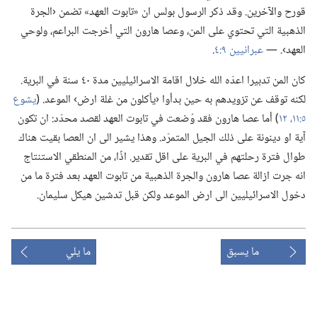
قورح والآخرين.‏ وقد ذكر الرسول بولس ان «تابوت العهد» تضمن ‹الجرة
الذهبية التي تحتوي على المن،‏ وعصا هارون التي أخرجت البراعم،‏ ولوحي
العهد›.‏ —‏
عبرانيين ٩:‏٤
‏.‏
كان المن تدبيرا اعدّه الله خلال اقامة الاسرائيليين مدة ٤٠ سنة في البرية.‏
لكنه توقف عن تزويدهم به حين بدأوا ‹يأكلون من غلة ارض› الموعد.‏ (‏
يشوع
٥:‏١١،‏ ١٢
‏)‏ أما عصا هارون فقد وُضعت في تابوت العهد لقصد محدّد:‏ ان تكون
آية او دينونة على ذلك الجيل المتمرّد.‏ وهذا يشير الى ان العصا بقيت هناك
طوال فترة رحلتهم في البرية على اقل تقدير.‏ اذًا،‏ من المنطقي الاستنتاج
انه جرت ازالة عصا هارون والجرة الذهبية من تابوت العهد بعد فترة ما من
دخول الاسرائيليين الى ارض الموعد ولكن قبل تدشين هيكل سليمان.‏
ما يسبق
ما يلي