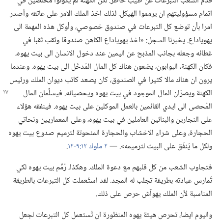
قدّم الشعب التبرعات عن طيب خاطر.‏ لكنّ الكهنة لم يكونوا مخلصين في
اتمام مسؤوليتهم ان يرمموا الهيكل.‏ لذلك اخذ الملك الامر على عاتقه وأصدر
امرا بأن توضع كل التبرعات في صندوق خصوصي،‏ وأوكل هذه المهمة الى
يهوياداع.‏ يخبرنا السجل:‏ «اخذ يهوياداع الكاهن صندوقا وثقب ثقبا في
غطائه وجعله بجانب المذبح عن اليمين عند دخول الانسان الى بيت يهوه،‏
فكان الكهنة،‏ البوابون،‏ يضعون هناك كل المال المُدخَل الى بيت يهوه.‏ وعندما
يرون ان هناك مالا كثيرا في الصندوق،‏ كان يصعد كاتب ديوان الملك ورئيس
الكهنة ويصرّان
المال الموجود في بيت يهوه ويحصيانه.‏ فيسلِّمان المال
المُحصى الى ايدي القائمين بالعمل الموكلين على بيت يهوه.‏ فينفقه هؤلاء
على النجارين والبنائين العاملين في بيت يهوه،‏ وعلى المعماريين ونحاتي
الحجارة،‏ وعلى شراء الاخشاب والحجارة المنحوتة لترميم صدوع بيت يهوه
ولكل ما يُنفَق على البيت لترميمه».‏ —‏
٢ ملوك ١٢:‏٩-‏١٢
‏.‏
فتجاوب الشعب من كل قلبهم مع دعوة الملك.‏ وهكذا،‏ رُمِّم بيت يهوه لكي
تُمارس عبادته بطريقة تجلب له المجد.‏ لقد استُعملت كل التبرعات بالطريقة
المناسبة لأن الملك يهوآش حرص على ذلك.‏
واليوم ايضا،‏ تحرص هيئة يهوه المنظورة ان تُستعمل كل التبرعات لجعل