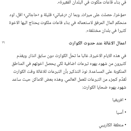
في بناء قاعات ملكوت في البلدان الفقيرة».‏
‏«مؤخرا،‏ حصلت على ميراث.‏ وبما ان ‹رغباتي› قليلة و ‹حاجاتي› اقل،‏ اود
منحكم المال المرفق لاستعماله في بناء قاعات ملكوت يحتاج اليها الاخوة
كثيرا في بلدان مختلفة».‏
اعمال الاغاثة عند حدوث الكوارث
في هذه الايام الاخيرة،‏ غالبا ما تحلّ الكوارث دون سابق انذار.‏ ويقدّم
كثيرون من شهود يهوه تبرعات اضافية لكي يحصل اخوتهم في المناطق
المنكوبة على المساعدة.‏ نودّ التذكير بأن التبرعات للاغاثة وقت الكوارث
تُقدَّم كجزء من التبرعات للعمل العالمي.‏ وهذه بعض الاماكن حيث ساعد
شهود يهوه ضحايا الكوارث:‏
‏• افريقيا
‏• آسيا
‏• منطقة الكاريبي