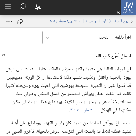
JW.ORG
تسجيل
تغيير
البحث
اظهر
الدخول
لغة
في
القائم
(يفتح
برج المراقبة (‏الطبعة الدراسية)‏ | ‏‎ ١‏ ‏‎تشرين٢/نوفمبر‏ ‎٢٠٠٥
الموقع
JW.‎ORG
نافذة
جديدة)
اقرأ باللغة
اعمال تُفرِّح قلب الله
ان
الرواية التالية هي مثيرة ولكنها محزنة.‏ فالملكة عثليا استولت على عرش
يهوذا بالحيلة والقتل.‏ ونصّبت نفسها ملكة لاعتقادها ان كل الورثة الطبيعيين
قد قُتلوا.‏ غير ان الاميرة الشجاعة يهوشبع،‏ التي احبت يهوه وشريعته كثيرا،‏
كانت قد اخفت الطفل يهوآش المتحدر من النسل الملكي.‏ وطوال ستّ
سنوات،‏ خبّأت هي وزوجها،‏ رئيس الكهنة يهوياداع،‏ هذا الوريث في مكان
سكنهما في الهيكل.‏ —‏
٢ ملوك ١١:‏١-‏٣
‏.‏
عندما بلغ يهوآش السابعة من عمره،‏ كان رئيس الكهنة يهوياداع على أُهبة
تنفيذ خطته للاطاحة بالملكة التي انتزعت العرش بالحيلة.‏ فأخرج الصبي من