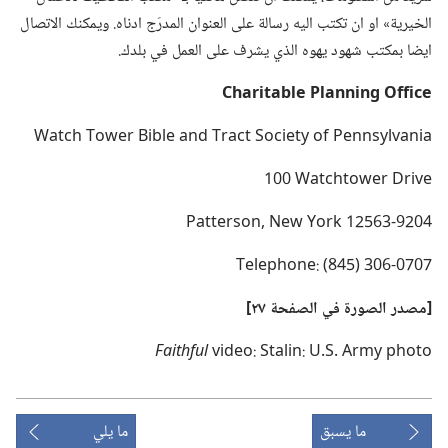
الخيرية» او ان تكتب اليه رسالة على العنوان المدرَج ادناه.‏ ويمكنك الاتصال
ايضا بمكتب شهود يهوه الذي يشرف على العمل في بلدك.‏
e
c
i
f
f
O
‏ ‏
g
n
i
n
n
a
l
P
‏ ‏
e
l
b
a
t
i
r
a
h
C
‏[مصدر الصورة
في
الصفحة ٢٧]‏
F
a
i
t
h
f
u
l
ما يسبق
ما يلي