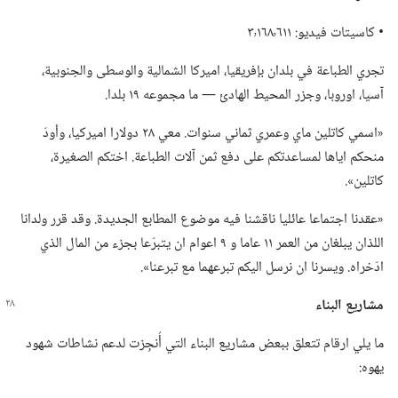
‏• كاسيتات فيديو:‏ ٣٬١٦٨٬٦١١
تجري الطباعة في بلدان بإفريقيا،‏ اميركا الشمالية والوسطى والجنوبية،‏
آسيا،‏ اوروبا،‏ وجزر المحيط الهادئ —‏ ما مجموعه ١٩ بلدا.‏
‏«اسمي كاتلين ماي وعمري ثماني سنوات.‏ معي ٢٨ دولارا اميركيا،‏ وأودّ
منحكم اياها لمساعدتكم على دفع ثمن آلات الطباعة.‏ اختكم الصغيرة،‏
كاتلين».‏
‏«عقدنا اجتماعا عائليا ناقشنا فيه موضوع المطابع الجديدة.‏ وقد قرر ولدانا
اللذان يبلغان من العمر ١١ عاما و ٩ اعوام ان يتبرّعا بجزء من المال الذي
ادّخراه.‏ ويسرنا ان نرسل اليكم تبرعهما مع تبرعنا».‏
مشاريع البناء
ما يلي ارقام تتعلق ببعض مشاريع البناء التي أُنجِزت لدعم نشاطات شهود
يهوه:‏