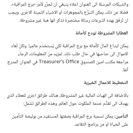
والشيكات المرسَلة الى العنوان اعلاه ينبغي ان تُحرَّر لأمر «برج المراقبة».‏
فضلا عن ذلك،‏ يمكن التبرُّع بالمجوهرات او الاشياء الثمينة الاخرى.‏ ويجب
ان تُرفَق بهذه التبرعات رسالة مختصرة تذكر انها هبة غير مشروطة.‏
العطايا المشروطة تودع كأمانة
يمكن ايداع المال كأمانة مع برج المراقبة لكي يُستخدَم عالميا.‏ ولكن تُعاد
الاموال الى صاحبها في حال طلب ذلك.‏ لمزيد من المعلومات،‏ الرجاء
مراجعة مكتب امين الصندوق ‏e‏c‏i‏f‏f‏O‏ ‏s‏’‏r‏e‏r‏u‏s‏a‏e‏r‏T‏ في العنوان المدرج
آنفا.‏
التخطيط للاعمال الخيرية
بالاضافة الى الهبات المالية غير المشروطة،‏ هنالك طرائق اخرى للعطاء الذي
يهدف الى تقدُّم خدمة الملكوت حول العالم.‏ وهذه الطرائق تشمل:‏
التأمين:‏
يمكن تسمية برج المراقبة بصفتها المستفيد من بوليصة التأمين
على الحياة او من برنامج التقاعد.‏