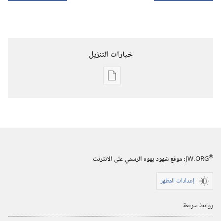
خيارات التنزيل
خيارات
تنزيل
الاصدارات
برج
المراقبة
(‏الطبعة
®
JW.ORG
:‏ موقع شهود يهوه الرسمي على الانترنت
الدراسية)‏
إعدادات المظهر
١‏ ‏‎تشرين٢/
نوفمبر‏
روابط سريعة
‎٢٠٠٥