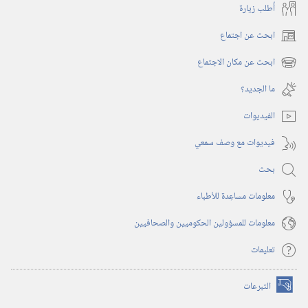
أُطلب زيارة
ابحث عن اجتماع
(يفتح
نافذة
ابحث عن مكان الاجتماع
(يفتح
جديدة)
نافذة
ما الجديد؟‏
جديدة)
الفيديوات
فيديوات مع وصف سمعي
بحث
معلومات مساعِدة للأطباء
معلومات للمسؤولين الحكوميين والصحافيين
تعليمات
التبرعات
(يفتح