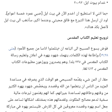
‏• خدام بيوت ايل:‏ ٢٠٬٠٩٢
‏«بما انني لا استطيع ان اخدم الآن في بيت ايل [صبي عمره خمسة اعوام]،‏
اود ان ارسل هذا التبرع مع فائق محبتي.‏ وعندما اكبر،‏ سأذهب الى بيت ايل
لأعمل بكدّ هناك».‏
ترويج تعليم الكتاب المقدس
فوّض يسوع المسيح الى اتباعه ان ‹يتلمذوا اناسا من جميع الأمم›.‏ (‏
متى
٢٨:‏١٩
‏)‏ وإطاعة لهذه الكلمات،‏ ينهمك شهود يهوه في اعلان وتعليم رسالة
الكتاب المقدس في ٢٣٥ بلدا.‏ وهم يصدرون ويوزّعون مطبوعات الكتاب
المقدس بـ‍ ٤١٣ لغة.‏
حقا،‏ ان اثمن شيء يقدِّمه المسيحي هو الوقت الذي يصرفه في مساعدة
المزيد من الناس ان يتعلموا عن الله وقصده.‏ ويخصِّص شهود يهوه الكثير
من وقتهم وطاقتهم لمساعدة جيرانهم،‏ كما انهم يقدّمون تبرعات مالية
سخية لدعم مصالح الملكوت.‏ وتقدماتهم هذه بمختلف اشكالها تساعد على
جعل اسم يهوه وقصده معروفَين في كل الارض.‏ فليستمر يهوه في مباركة