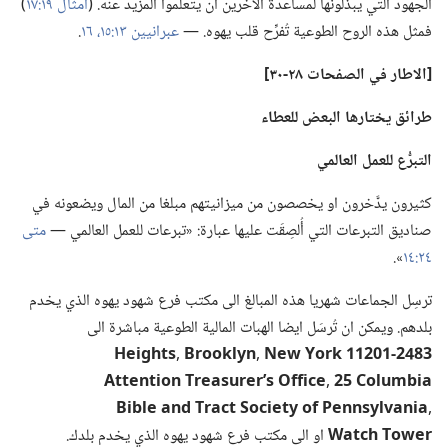
الجهود التي يبذلونها لمساعدة الآخرين ان يتعلّموا المزيد عنه.‏ (‏
امثال ١٩:‏١٧
‏)‏
فمثل هذه الروح الطوعية تُفرِّح قلب يهوه.‏ —‏
عبرانيين ١٣:‏١٥،‏ ١٦
‏.‏
‏[الاطار
في
الصفحات ٢٨-‏٣٠]‏
طرائق يختارها البعض للعطاء
التبرُّع للعمل العالمي
كثيرون يدَّخرون او يخصصون من ميزانيتهم مبلغا من المال ويضعونه في
صناديق التبرعات التي أُلصِقَت عليها عبارة:‏ «تبرعات للعمل العالمي —‏
متى
٢٤:‏١٤
‏».‏
ترسِل الجماعات شهريا هذه المبالغ الى مكتب فرع شهود يهوه الذي يخدم
بلدهم.‏ ويمكن ان تُرسَل ايضا الهبات المالية الطوعية مباشرة الى
3
8
4
2
‏-‏
1
0
2
1
1
‏ ‏
k
r
o
Y
‏ ‏
w
e
N
‏ ‏
n
y
l
k
o
o
r
B
‏
s
t
h
g
i
e
H
a
i
b
m
u
l
o
C
‏ ‏
5
2
‏ ‏
e
c
i
f
f
O
‏ ‏
s
‏’‏
r
e
r
u
s
a
e
r
T
‏ ‏
n
o
i
t
n
e
t
t
A
a
i
n
a
v
l
y
s
n
n
e
P
‏ ‏
f
o
‏ ‏
y
t
e
i
c
o
S
‏ ‏
t
c
a
r
T
‏ ‏
d
n
a
‏ ‏
e
l
b
i
B
r
e
w
o
T
‏ ‏
h
c
t
a
W
‏ او الى مكتب فرع شهود يهوه الذي يخدم بلدك.‏