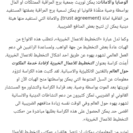
الوصايا والامانات:‏
يمكن توريث جمعية برج المراقبة الممتلكات او المال
بواسطة وصية منفَّذة قانونيا او يمكن تسمية برج المراقبة بصفتها المستفيد
من اتفاقية امانة (‏‏t‏n‏e‏m‏e‏e‏r‏g‏a‏ ‏t‏s‏u‏r‏t‏)‏.‏ والامانة التي تستفيد منها هيئة
دينية يمكن ان تتيح بعض المنافع الضريبية.‏
وكما تدل عبارة «التخطيط للاعمال الخيرية»،‏ تتطلب هذه الانواع من
الهبات عادةً بعض التخطيط من جهة الواهب.‏ ولمساعدة الراغبين في دعم
العمل العالمي لشهود يهوه عن طريق احد اشكال التخطيط للاعمال الخيرية،‏
أُعِدّت كراسة بعنوان
التخطيط للأعمال الخيرية لإفادة خدمة الملكوت
حول العالم
باللغتين الانكليزية والاسبانية.‏ لقد كُتبت هذه الكراسة لتزوّد
معلومات عن السبل المتنوعة التي يمكن بواسطتها منح الهبات الآن او
توريثها بعد الموت بواسطة وصية.‏ بعد قراءة الكراسة والتشاور مع المستشار
القانوني او الضريبي،‏ تمكّن كثيرون من دعم النشاطات الدينية والانسانية
لشهود يهوه حول العالم وفي الوقت نفسه زيادة منافعهم الضريبية الى
اقصى حد.‏ يمكن الحصول على هذه الكراسة بطلبها مباشرة من «مكتب
التخطيط للأعمال الخيرية».‏
لمزيد من المعلومات،‏ يمكنك ان تتصل هاتفيا بـ‍ «مكتب التخطيط للأعمال