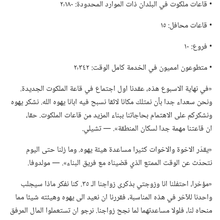
‏• قاعات ملكوت في البلدان ذات الموارد المحدودة:‏ ٢٬١٨٠
‏• قاعات محافل:‏ ١٥
‏• فروع:‏ ١٠
‏• متطوعون امميون في الخدمة كامل الوقت:‏ ٢٬٣٤٢
‏«في نهاية الاسبوع هذه،‏ عقدنا اول اجتماع في قاعة الملكوت الجديدة.‏
ونحن سعداء جدا بأن نمتلك مكانا لائقا نسبح فيه ابانا يهوه الله.‏ نشكر يهوه
ونشكركم على الاهتمام بحاجاتنا ببناء المزيد من قاعات الملكوت.‏ حقا،‏
ان قاعتنا مهمة جدا لسكان المنطقة».‏ —‏ تشيلي.‏
‏«يقدّر الاخوة والاخوات كثيرا مساعدة هيئة يهوه.‏ وما زلنا حتى اليوم
نتحدّث عن الوقت الممتع الذي قضيناه مع فريق البناء».‏ —‏ مولدوفا.‏
‏«مؤخرا،‏ احتفلنا انا وزوجتي بذكرى زواجنا الـ‍ ٣٥.‏ كنا نفكر ماذا سيجلب
واحدنا للآخر في هذه المناسبة،‏ فقررنا ان نعيد الى يهوه وهيئته شيئا مما
منحاه لنا،‏ فلولا مساعدتهما لما نجح زواجنا.‏ نرجو ان تستعملوا المال المرفق