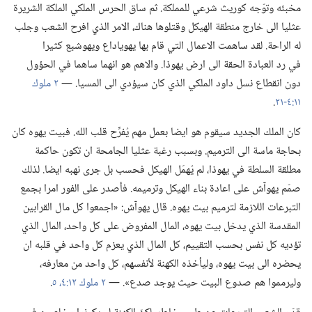
مخبئه وتوّجه كوريث شرعي للمملكة.‏ ثم ساق الحرس الملكي الملكة الشريرة
عثليا الى خارج منطقة الهيكل وقتلوها هناك،‏ الامر الذي افرح الشعب وجلب
له الراحة.‏ لقد ساهمت الاعمال التي قام بها يهوياداع ويهوشبع كثيرا
في رد العبادة الحقة الى ارض يهوذا.‏ والاهم هو انهما ساهما في الحؤول
دون انقطاع نسل داود الملكي الذي كان سيؤدي الى المسيا.‏ —‏
٢ ملوك
١١:‏٤-‏٢١
‏.‏
كان الملك الجديد سيقوم هو ايضا بعمل مهم يُفرِّح قلب الله.‏ فبيت يهوه كان
بحاجة ماسة الى الترميم.‏ وبسبب رغبة عثليا الجامحة ان تكون حاكمة
مطلقة السلطة في يهوذا،‏ لم يُهمَل الهيكل فحسب بل جرى نهبه ايضا.‏ لذلك
صمّم يهوآش على اعادة بناء الهيكل وترميمه.‏ فأصدر على الفور امرا بجمع
التبرعات اللازمة لترميم بيت يهوه.‏ قال يهوآش:‏ «اجمعوا كل مال القرابين
المقدسة الذي يدخل بيت يهوه،‏ المال المفروض على كل واحد،‏ المال الذي
تؤديه كل نفس بحسب التقييم،‏ كل المال الذي يعزم كل واحد في قلبه ان
يحضره الى بيت يهوه،‏ وليأخذه الكهنة لأنفسهم،‏ كل واحد من معارفه،‏
وليرمموا هم صدوع البيت حيث يوجد صدع».‏ —‏
٢ ملوك ١٢:‏٤،‏ ٥
‏.‏