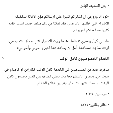
‏• جزر المحيط الهادئ
‏«نودّ انا وزوجي ان نشكركم كثيرا على ارسالكم مؤن الاغاثة لتخفيف
الاضرار التي خلّفتها الاعاصير.‏ فقد تمكنّا من بناء سقف جديد لبيتنا.‏ نقدّر
كثيرا مساعدتكم الفورية».‏
‏«اسمي كونَر وعمري ١١ عاما.‏ عندما رأيت الاضرار التي احدثها التسونامي،‏
اردت مدّ يد المساعدة.‏ آمل ان يساعد هذا التبرع اخوتي وأخواتي».‏
الخدام الخصوصيون كامل الوقت
ينخرط عدد من المسيحيين في الخدمة كامل الوقت ككارزين او كخدام في
بيوت ايل.‏ ويجري الاعتناء بحاجات بعض المتطوعين الذين يخدمون كامل
الوقت بواسطة التبرعات الطوعية.‏ بين هؤلاء الخدام:‏
‏• مرسلون:‏ ٢٬٦٣٥
‏• نظار جائلون:‏ ٥٬٣٢٥