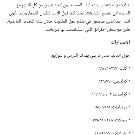
عبادة يهوه تتقدّم.‏ ويتجاوب المسيحيون الحقيقيون من كل قلبهم مع
الدعوة الى تقديم التبرعات،‏ تماما كما فعل الاسرائيليون قديما.‏ وربما تكون
انت احد الذين ساهموا في تقدّم عمل الملكوت خلال سنة الخدمة الماضية.‏
فلنراجع بعض الطرائق التي استُخدمت بها تبرعاتك.‏
الاصدارات
حول العالم،‏ صدر ما يلي بهدف الدرس والتوزيع:‏
‏• كتب:‏ ٤٧٬٤٩٠٬٢٤٧
‏• كراريس:‏ ٦٬٨٣٤٬٧٤٠
‏• كراسات:‏ ١٦٧٬٨٥٤٬٤٦٢
‏• روزنامات:‏ ٥٬٤٠٥٬٩٥٥
‏• مجلات:‏ ١٬١٧٩٬٢٦٦٬٣٤٨
‏• نشرات:‏ ٤٤٠٬٩٩٥٬٧٤٠