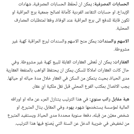
الحسابات المصرفية:‏
يمكن ان تُحفَظ الحسابات المصرفية،‏ شهادات
الإيداع،‏ او حسابات التقاعد الفردية كأمانة لصالح جمعية برج المراقبة او
تكون قابلة للدفع الى برج المراقبة عند الوفاة،‏ وفقا لمتطلبات المصارف
المحلية.‏
الاسهم والسندات:‏
يمكن منح الاسهم والسندات لبرج المراقبة كهبة غير
مشروطة.‏
العقارات:‏
يمكن ان تُعطى العقارات القابلة للبيع كهبة غير مشروطة.‏ وفي
حال كانت العقارات املاكا للسكن،‏ يمكن ان يحتفظ الواهب بالمنفعة العقارية
مدى الحياة،‏ بحيث يتمكن من السكن في العقار خلال مدة حياته او حياتها.‏
يجب الاتصال بمكتب الفرع المحلي قبل نقل ملكية ايّ عقار.‏
هبة مقابل راتب سنوي:‏
في هذا الترتيب يتنازل المرء عن ماله او اوراقه
المالية لمؤسسة يستخدمها شهود يهوه.‏ وفي المقابل،‏ ينال المتبرع،‏ او
شخص معيَّن من قِبله،‏ دفعة سنوية محددة مدى الحياة.‏ ويستفيد المتبرع
من تخفيض في ضريبة الدخل عن السنة التي يُصنَع فيها هذا الترتيب.‏