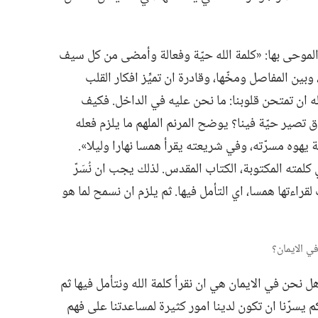
وحى بها:‏ «كلمة الله حيّة وفعالة وأمضى من كل سيف
ين المفاصل ومخّها،‏ وقادرة ان تميِّز افكار القلب
الله ان تمتحن قلوبنا:‏ ما نحن عليه في الداخل.‏ فكيف
اق تصير حيّة فينا؟‏ يوضح المرنم الملهم ما يلزم فعله
عة يهوه مسرّته،‏ وفي شريعته يقرأ همسا نهارا وليلا».‏
لمته المكتوبة،‏ الكتاب المقدس.‏ لذلك يجب ان نُسَرّ
راءتها همسا،‏ اي التأمل فيها.‏ ثم يلزم ان نسمح لما هو
 هل نحن في الايمان هي ان نقرأ كلمة الله ونتأمل فيها ثم
يسرّنا ان تكون لدينا امور كثيرة لمساعدتنا على فهم