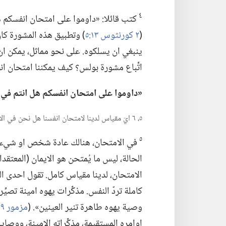
٤
كتب قائلا:‏ «داوموا على امتحان انفسكم هل
(‏
٢ كورنثوس ١٣:‏٥
‏)‏ وتطبيق هذه المشورة ك
ينبغي ان يسلكوه.‏ على نحو مماثل،‏ يمكن ان
اتِّباع مشورة بولس؟‏ كيف يمكننا امتحان ان
‏«داوموا على امتحان انفسكم هل انتم
في
٥،‏ ٦ ايّ مقياس لدينا لامتحان انفسنا هل نحن في الايمان،‏ ولماذا هو مقياس كامل؟‏
٥
في الامتحان،‏ هنالك عادة شخص او شيء ي
الحالة،‏ ليس ما يُمتحن هو الايمان (‏المعتقدا
الامتحان،‏ لدينا مقياس كامل.‏ تقول احدى ال
كاملة تردّ النفس.‏ مذكِّرات يهوه امينة تصيّ
وصية يهوه طاهرة تنير العينين».‏ (‏
مزمور ١٩:‏٧،‏ ٨
اوامره المستقيمة،‏ مذكِّراته الامينة،‏ ووصا