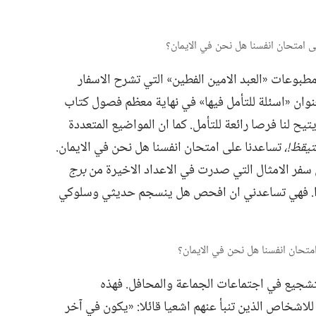
 مطبوعات «العبد الامين الفطين» التي تشرح الاسفار
ر بعنوان «اسئلة للتأمل فيها» في نهاية معظم فصول كتاب
يح لنا فرصا رائعة للتأمل.‏ كما ان المواضيع المتعددة
يقظ!‏،‏
تساعدنا على امتحان انفسنا هل نحن في الايمان.‏
فر الامثال التي صدرت في الاعداد الاخيرة من
برج
جدا.‏ فهي تساعدني ان افحص هل ينسجم حديثي وسلوكي
تشجيع في اجتماعات الجماعة والمحافل.‏ فهذه
له للاشخاص الذين تنبأ عنهم اشعيا قائلا:‏ «يكون في آخر