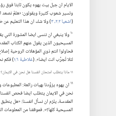
الايام ان جبل بيت يهوه يكون ثابتا فوق رؤوس
وتسير شعوب كثيرة ويقولون:‏ ‹هلمّ نصعد الى ج
(‏
اشعيا ٢:‏٢،‏ ٣
‏)‏ ولا شك ان هذا التعليم عن ط
١٠
ولا ينبغي ان ننسى ايضا المشورة التي يقدّ
المسيحيون الذين يقول عنهم الكتاب المقدس:‏ 
فحاولوا انتم ذوي المؤهلات الروحية إصلاح 
لئلا تُجرَّب انت ايضا».‏ (‏
غلاطية ٦:‏١
‏)‏ فكم 
١١ ماذا يتطلب امتحان انفسنا هل نحن في الايمان؟‏
١١
ان يهوه يزوِّدنا بهبات رائعة:‏ المطبوعات
نحن في الايمان يتطلب ايضا فحص انفسنا.‏ 
المقدسة،‏ يلزم ان نسأل انفسنا:‏ «هل ينطبق ذ
المسيحية كلها؟‏».‏ فموقفنا من المعلومات ال