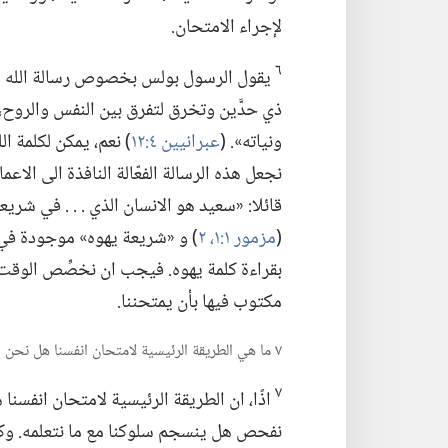
لإجراء الامتحان.‏
٦
يقول الرسول بولس بخصوص رسالة الله الم
ذي حدَّين وتخرق لتفرق بين النفس والروح،‏ وب
ونياته».‏ (‏
عبرانيين ٤:‏١٢
‏)‏ نعم،‏ يمكن لكلمة 
نجعل هذه الرسالة الفعّالة النافذة الى الاعم
قائلا:‏ «سعيد هو الانسان الذي .‏ .‏ .‏ في شري
(‏
مزمور ١:‏١،‏ ٢
‏)‏ و «شريعة يهوه» موجودة في ك
بقراءة كلمة يهوه.‏ فيجب ان نخصِّص الوقت لق
مكتوب فيها بأن يمتحننا.‏
٧ ما هي الطريقة الرئيسية لامتحان انفسنا هل نحن في الايمان؟‏
٧
اذًا،‏ ان الطريقة الرئيسية لامتحان انفسنا
نفحص هل ينسجم سلوكنا مع ما نتعلمه.‏ وكم 