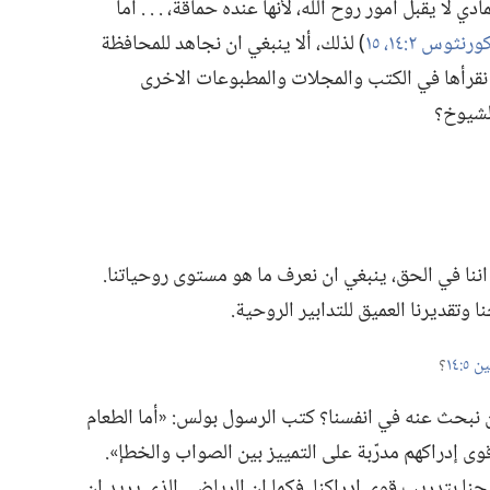
لا يقبل امور روح الله،‏ لأنها عنده حماقة،‏ .‏ .‏ .‏ أما
‏)‏ لذلك،‏ ألا ينبغي ان نجاهد للمحافظة
 نقرأها في الكتب والمجلات والمطبوعات الاخرى
لشيوخ؟‏
اننا في الحق،‏ ينبغي ان نعرف ما هو مستوى روحياتنا.‏
وتقديرنا العميق للتدابير الروحية.‏
٥:‏١٤
‏؟‏
نبحث عنه في انفسنا؟‏ كتب الرسول بولس:‏ «أما الطعام
ى إدراكهم مدرّبة على التمييز بين الصواب والخطإ».‏
جنا بتدريب قوى إدراكنا.‏ فكما ان الرياضي الذي يريد ان