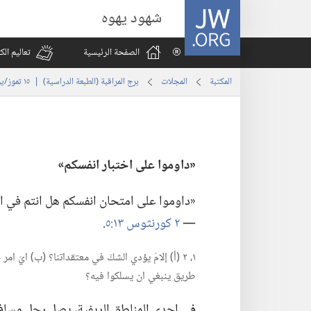
JW.ORG
شهود يهوه
الصفحة الرئيسية
تعاليم ال
المكتبة
المجلات
برج المراقبة (‏الطبعة الدراسية)‏ | ‏‎١٥‏ ‏‎تموز/يوليو‏ ‎٢٠٠٥
‏«داوموا على اختبار انفسكم»‏
‏«داوموا على امتحان انفسكم هل انتم في الا
—‏
٢ كورنثوس ١٣:‏٥
‏.‏
١،‏ ٢ (‏أ)‏ إلامَ يؤدي الشكّ في معتقداتنا؟‏ (‏ب)‏
طريق ينبغي ان يسلكوا فيه؟‏
في
احدى المناطق الريفية،‏ يصل رجل مسافر