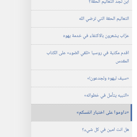
اين تجد التعاليم الحقة؟‏
الدراسية)‏
‏‎١٥‏ ‏‎تموز/
يوليو‏
التعاليم الحقة التي ترضي الله
‎٢٠٠٥
عزّاب يشعرون بالاكتفاء في خدمة يهوه
اقدم مكتبة في روسيا «تلقي الضوء» على الكتاب
المقدس
‏«سيف ليهوه ولجدعون!‏»‏
‏«النبيه يتأمل في خطواته»‏
‏«داوموا على اختبار انفسكم»‏
هل انت امين في كل شيء؟‏