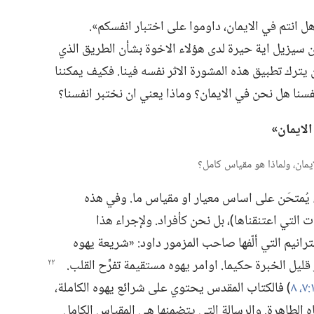
 انتم في الايمان،‏ داوموا على اختبار انفسكم».‏
ان سيزيل اية حيرة لدى هؤلاء الاخوة بشأن الطريق الذي
 يترك تطبيق هذه المشورة الاثر نفسه فينا.‏ فكيف يمكننا
فسنا هل نحن في الايمان؟‏ وماذا يعني ان نختبر انفسنا؟‏
الايمان»‏
ُمتحَن على اساس معيار او مقياس ما.‏ وفي هذه
ت التي اعتنقناها)‏،‏ بل نحن كأفراد.‏ ولإجراء هذا
ترانيم التي ألّفها صاحب المزمور داود:‏ «شريعة يهوه
ِر قليل الخبرة حكيما.‏ اوامر يهوه مستقيمة
تفرِّح القلب.‏
‏)‏ فالكتاب المقدس يحتوي على شرائع يهوه الكاملة،‏
ياه الطاهرة.‏ والرسالة التي يتضمنها هي المقياس الكامل