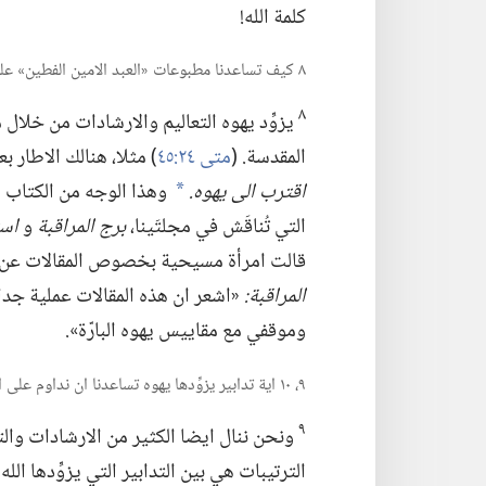
كلمة الله!‏
٨ كيف تساعدنا مطبوعات «العبد الامين الفطين» على امتحان انفسنا هل نحن في الايمان؟‏
٨
يزوِّد يهوه التعاليم والارشادات من خلال
المقدسة.‏ (‏
متى ٢٤:‏٤٥
‏)‏ مثلا،‏ هنالك الاطا
اقترب الى يهوه.‏
وهذا الوجه من الكتاب يت
*
التي تُناقَش في مجلتَينا،‏
برج المراقبة
و
است
قالت امرأة مسيحية بخصوص المقالات عن س
المراقبة:‏
‏«اشعر ان هذه المقالات عملية 
وموقفي مع مقاييس يهوه البارّة».‏
٩،‏ ١٠ اية تدابير يزوِّدها يهوه تساعدنا ان نداوم على امتحان انفسنا هل نحن في الايمان؟‏
٩
ونحن ننال ايضا الكثير من الارشادات وال
الترتيبات هي بين التدابير التي يزوِّدها ال