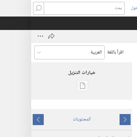
خول
بحث
اقرأ باللغة
خيارات التنزيل
خيارات
تنزيل
الاصدارات
برج
المحتويات
المراقبة
ما
ما
(‏الطبعة
يسبق
يلي