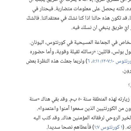
اده،‏ لكنه يحصل على معلومات متضاربة.‏ فيحتار في
 قد تكون هذه حالنا اذا كنا نشكّ في معتقداتنا.‏ فالشكّ
ر ايّ طريق ينبغي ان نسلك فيه.‏
شخاص في الجماعة المسيحية في كورنثوس،‏ اليونان.‏
 بولس،‏ قائلين:‏ «رسائله ثقيلة وقوية،‏ وأما حضوره
١١:‏٥،‏ ٦
‏)‏ ولربما جعلت هذه النظرة بعض
ن.‏
أسّس بولس الجماعة في كورنثوس خلال زيارته لهذه المنطقة سنة ٥٠ ب‌م.‏ وقد بقي هناك «سنة
رون من الكورنثيين الذين سمعوا آمنوا واعتمدوا».‏
الخير الروحي لرفقائه المؤمنين هناك.‏ وقد كتب اليه
‏ (‏
١ كورنثوس ٧:‏١
‏)‏ فأعطاهم نصحا سديدا.‏