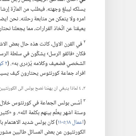
يسلكه ليبلغ وجهته.‏ فيطلب من المارّة إرش
امره ولا يتمكن من متابعة رحلته.‏ نحن ايضا،‏
يعيقنا عن اتّخاذ القرارات،‏ مما يجعلنا نحتا
٢
في القرن الاول،‏ كانت هذه حال بعض الا
فكان ‹فائقو الرسل› يشكّون في سلطة الرسول
الشخصي فضعيف وكلامه يُزدرى به».‏ (‏
٢ كورنثوس ١٠:‏٧-‏١٢؛‏
افراد جماعة كورنثوس يحتارون كيف يسيرو
٣،‏ ٤ لماذا ينبغي ان يهمّنا نصح بولس الى الكورنثيين؟‏
٣
وستة اشهر يعلّم بينهم بكلمة الله».‏ و «كثي
(‏
اعمال ١٨:‏٥-‏١١
‏)‏ كان بولس شديد الاهتمام ب
الكورنثيون عن بعض المسائل طالبين مشورته.