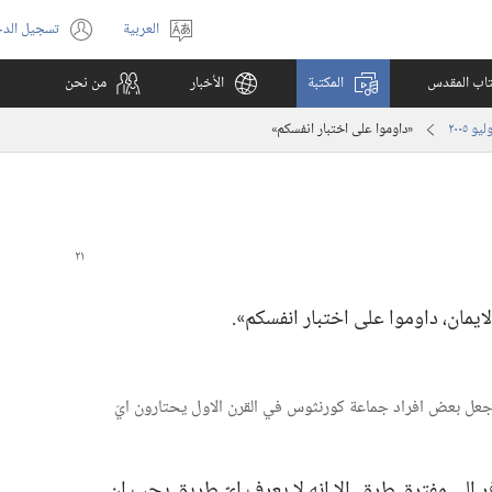
العربية
تسجيل الد
اختر
(يفتح
اللغة
نافذة
كتاب المقدس
المكتبة
الأخبار
من نحن
جديدة)
‏«داوموا على اختبار انفسكم»‏
يمان،‏ داوموا على اختبار انفسكم».‏
 ايّ امر جعل بعض افراد جماعة كورنثوس في القرن الاول يحتارون ايّ
 الى مفترق طرق.‏ إلا انه لا يعرف ايّ طريق يجب ان