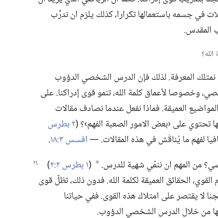
في جسمه باستعمالها تكرارا،‏ كذلك يلزم ان ندرِّب
 المقدس.‏
ن نمتلك المعرفة.‏ لذلك فإن الدرس الشخصي الدؤوب
،‏ وخصوصا لأعماق كلمة الله،‏ تنمو قوى إدراكنا.‏ على
لمواضيع العميقة.‏ فماذا نفعل عندما نصادف مقالات
 تحتوي على ‹بعض الامور الصعبة الفهم›؟‏ (‏
٢ بطرس
فيا لفهم ما يُناقَش في هذه المقالات.‏ —‏
افسس ٣:‏١٨
‏.‏
‏ من المهم ان ننمّي شهية للدرس.‏
(‏
١ بطرس ٢:‏٢
‏)‏
*
لقوي،‏ الحقائق العميقة لكلمة الله.‏ فدون ذلك،‏ تظلّ قوى
جنا لا يقتصر على امتلاك هذه القوى.‏ ففي حياتنا
الها من خلال الدرس الشخصي الدؤوب.‏