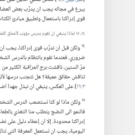
يبرع في مجاله يجب ان يدرِّب بعض العضلات 
قوى إدراكنا باستعمال وتطبيق مبادئ الكتاب
١٤،‏ ١٥ لماذا ينبغي ان نقوم بدرس دؤوب لأعماق كلمة الله؟‏
١٤
ولكن قبل ان ندرِّب قوى إدراكنا،‏ يجب ا
ضروري.‏ فعندما نقوم بانتظام بالدرس الشخصي
مرّ السنين،‏ ناقشت
برج المراقبة
الكثير من ا
تناقش حقائق عميقة؟‏ هل نتجنب درسها لأنها
٣:‏١٦
‏)‏ على العكس،‏ ينبغي ان نبذل جهدا اضا
١٥
ولكن ماذا لو كنا نستصعب الدرس الشخصي؟
فالنمو الى النضج يتطلب منا التغذي بالطعام ا
إدراكنا محدودة.‏ إلا ان إعطاء دليل على نض
اليومية،‏ يجب ان نستعمل المعرفة التي نن