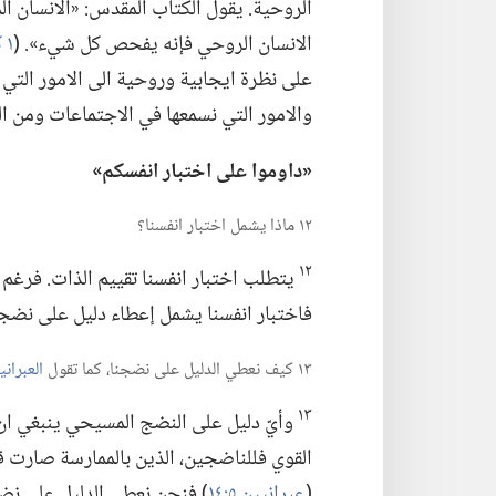
الروحية.‏ يقول الكتاب المقدس:‏ «الانسان المادي 
الانسان الروحي فإنه يفحص كل شيء».‏ (‏
١ كورنثوس ٢:‏١٤،‏ ١٥
على نظرة ايجابية وروحية الى الامور التي
والامور التي نسمعها في الاجتماعات ومن ا
‏«داوموا على اختبار انفسكم»‏
١٢ ماذا يشمل اختبار انفسنا؟‏
١٢
يتطلب اختبار انفسنا تقييم الذات.‏ فرغم 
فاختبار انفسنا يشمل إعطاء دليل على نضجنا 
١٣ كيف نعطي الدليل على نضجنا،‏ كما تقول
العبرانيين 
١٣
وأيّ دليل على النضج المسيحي ينبغي ان 
القوي فللناضجين،‏ الذين بالممارسة صارت قو
(‏
عبرانيين ٥:‏١٤
‏)‏ فنحن نعطي الدليل على نض