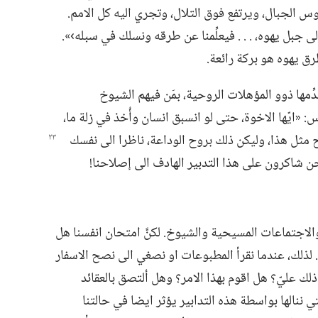
 الجبال،‏ ويرتفع فوق التلال،‏ وتجري اليه كل الامم.‏
بل يهوه،‏ .‏ .‏ .‏ فيعلِّمنا عن طرقه ونسلك في سبله›».‏
رق يهوه هو بركة رائعة.‏
ِمها ذوو المؤهلات الروحية،‏ بمَن فيهم الشيوخ
«ايّها الاخوة،‏ حتى لو انسبق انسان وأُخذ في زلة ما،‏
مثل هذا،‏ وليكن ذلك بروح الوداعة،‏ ناظرا الى
نفسك
نحن شاكرون على هذا التدبير الهادف الى إصلاحنا!‏
 والاجتماعات المسيحية والشيوخ.‏ لكنَّ امتحان انفسنا هل
لذلك،‏ عندما نقرأ المطبوعات او نصغي الى نصح الاسفار
لك عليّ؟‏ هل اقوم بهذا الامر؟‏ وهل ألتصق بالعقائد
تي ننالها بواسطة هذه التدابير يؤثر ايضا في حالتنا