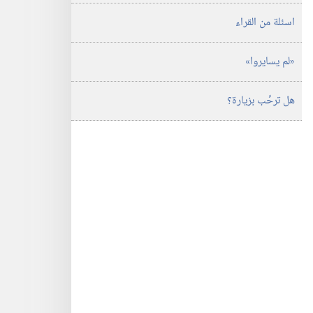
اسئلة من القراء
‏«لم يسايروا»‏
هل ترحِّب بزيارة؟‏