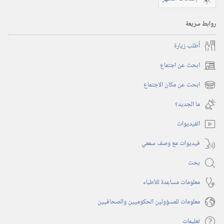
مايو‏
‎٢٠٠٥
روابط سريعة
أُطلب زيارة
ابحث عن اجتماع
(يفتح
نافذة
ابحث عن مكان الاجتماع
(يفتح
جديدة)
نافذة
ما الجديد؟‏
جديدة)
الفيديوات
فيديوات مع وصف سمعي
بحث
معلومات مساعِدة للأطباء
معلومات للمسؤولين الحكوميين والصحافيين
تعليمات