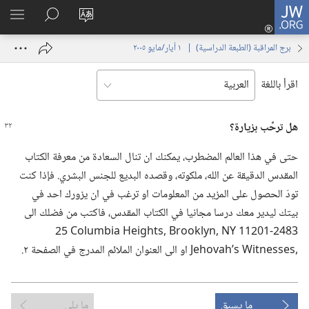
JW.ORG
تسجيل
تغيير
البحث
اظهر
الدخول
لغة
في
القائم
(يفتح
برج المراقبة (‏الطبعة الدراسية)‏ | ‏‎ ١‏ ‏‎أيار/مايو‏ ‎٢٠٠٥
الموقع
JW.‎ORG
نافذة
جديدة)
اقرأ باللغة
هل ترحِّب بزيارة؟‏
حتى في هذا العالم المضطرب،‏ يمكنك ان تنال السعادة من معرفة الكتاب
المقدس الدقيقة عن الله،‏ ملكوته،‏ وقصده البديع للجنس البشري.‏ فإذا كنت
تودّ الحصول على المزيد من المعلومات او ترغب في ان يزورك احد في
بيتك ليدير معك درسا مجانيا في الكتاب المقدس،‏ فاكتب من فضلك الى
ما يسبق
ما يلي