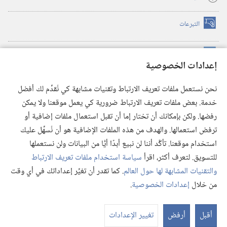
التبرعات
(يفتح
نافذة
جديدة)
مكتبة برج المراقبة الالكترونية
™
(يفتح
إعدادات الخصوصية
نافذة
JW Hub
جديدة)
(يفتح
نحن نستعمل ملفات تعريف الارتباط وتقنيات مشابهة كي نُقدِّم لك أفضل
نافذة
®
خدمة. بعض ملفات تعريف الارتباط ضرورية كي يعمل موقعنا ولا يمكن
تطبيق
JW Library
جديدة)
رفضها. ولكن بإمكانك أن تختار إما أن تقبل استعمال ملفات إضافية أو
مكتبة برج المراقبة
ترفض استعمالها. والهدف من هذه الملفات الإضافية هو أن نُسهِّل عليك
استخدام موقعنا. تأكَّد أننا لن نبيع أبدًا أيًّا من البيانات ولن نستعملها
للتسويق. لتعرف أكثر، اقرأ
سياسة استخدام ملفات تعريف الارتباط
والتقنيات المشابهة لها حول العالم
. كما تقدر أن تغيِّر إعداداتك في أي وقت
Copyright
© 2026 .Watch Tower Bible and Tract Society of Pennsylvania
من خلال
إعدادات الخصوصية
.
شروط الاستخدام
|
سياسة الخصوصية
|
إعدادات الخصوصية
عر
الم
أقبل
أرفض
تغيير الإعدادات