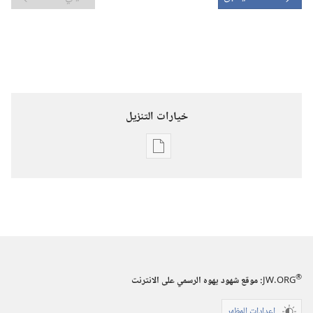
خيارات التنزيل
خيارات
تنزيل
الاصدارات
برج
المراقبة
(‏الطبعة
الدراسية)‏
®
JW.ORG
:‏ موقع شهود يهوه الرسمي على الانترنت
١‏ ‏‎أيار/
إعدادات المظهر