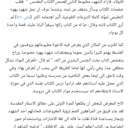
للاولاد.‏ فأراه الشهود مطبوعة
كتابي لقصص الكتاب المقدس.‏
فقلَّب
*
صفحات الكتاب وسأل بشغف عن ثمنه.‏ وعندما عرف ان عمل شهود يهوه
التعليمي تموِّله كاملا التبرعات الطوعية،‏ أُثير اهتمامه اكثر.‏ (‏
متى ١٠:‏٨
‏)‏ ثم
أرى الكتاب لابنه وقال:‏ «يا له من كتاب رائع!‏ سيقرأ البابا عليك قصة واحدة
كل يوم!‏».‏
كما اقترب من المكان الذي يعرض فيه الاخوة مطبوعاتهم بروفسور في
الفلسفة يهتم كثيرا بالدين عموما وبمعتقدات شهود يهوه خصوصا.‏ وراح
يتفحّص كتاب
بحث الجنس البشري عن الله،‏
ثم قال:‏ «تُعرَض المواد بشكل
*
منطقي جدا.‏ وفي رأيي،‏ انها تماما الطريقة التي يجب ان تُعرَض بها».‏ وفي
وقت لاحق،‏ اتى ايضا بعض التلاميذ من مدرسته وطلبوا نسخا من الكتاب
الذي حصل عليه استاذهم.‏ فقد ارادوا درس الكتاب نفسه الذي في حوزة
الاستاذ لاعتقادهم انه سيستخدم مواد الكتاب في دروسه.‏
اتاح المعرض للبعض ان يطّلعوا للمرة الاولى على حقائق الاسفار المقدسة.‏
لقد جاء فريق من المراهقين الصمّ لرؤية المعروضات.‏ فحادثهم احد الشهود
بإيجاز بمساعدة فتاة نقلت ما قاله الى لغة الاشارات.‏ وباستخدام صور
ايضاحية من كتاب
اعظم انسان عاش على الاطلاق،‏
اوضح الشاهد ان
*