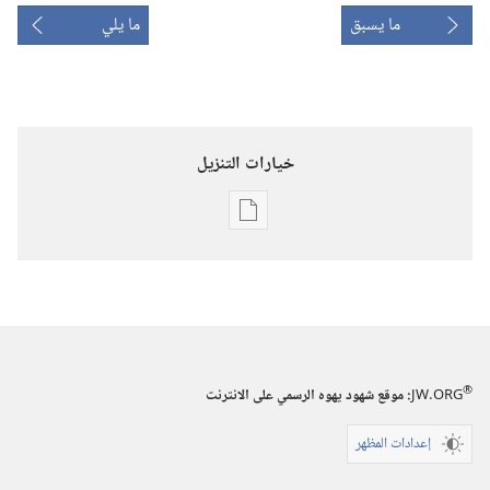
ما يسبق
ما يلي
خيارات التنزيل
خيارات
تنزيل
الاصدارات
برج
المراقبة
(‏الطبعة
®
JW.ORG
:‏ موقع شهود يهوه الرسمي على الانترنت
الدراسية)‏
‏‎١٥‏ ‏‎نيسان/
إعدادات المظهر
أبريل‏