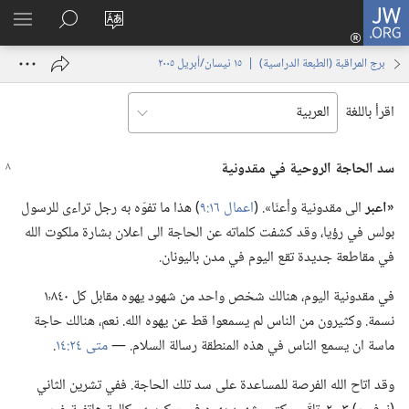
JW.ORG
تسجيل
تغيير
البحث
اظهر
الدخول
لغة
في
القائم
(يفتح
برج المراقبة (‏الطبعة الدراسية)‏ | ‏‎١٥‏ ‏‎نيسان/أبريل‏ ‎٢٠٠٥
الموقع
JW.‎ORG
نافذة
جديدة)
اقرأ باللغة
سد الحاجة الروحية في مقدونية
‏«اعبر
الى مقدونية وأعنّا».‏ (‏
اعمال ١٦:‏٩
‏)‏ هذا ما تفوّه به رجل تراءى للرسول
بولس في رؤيا،‏ وقد كشفت كلماته عن الحاجة الى اعلان بشارة ملكوت الله
في مقاطعة جديدة تقع اليوم في مدن باليونان.‏
في مقدونية اليوم،‏ هنالك شخص واحد من شهود يهوه مقابل كل ١٬٨٤٠
نسمة.‏ وكثيرون من الناس لم يسمعوا قط عن يهوه الله.‏ نعم،‏ هنالك حاجة
ماسة ان يسمع الناس في هذه المنطقة رسالة السلام.‏ —‏
متى ٢٤:‏١٤
‏.‏
وقد اتاح الله الفرصة للمساعدة على سد تلك الحاجة.‏ ففي تشرين الثاني