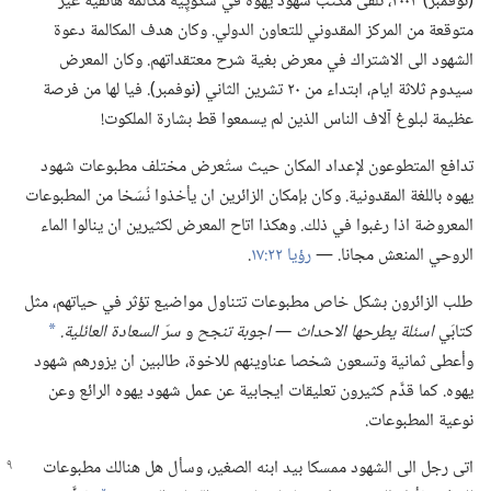
(‏نوفمبر)‏ ٢٠٠٣،‏ تلقّى مكتب شهود يهوه في سكوپِيه مكالمة هاتفية غير
متوقعة من المركز المقدوني للتعاون الدولي.‏ وكان هدف المكالمة دعوة
الشهود الى الاشتراك في معرض بغية شرح معتقداتهم.‏ وكان المعرض
سيدوم ثلاثة ايام،‏ ابتداء من ٢٠ تشرين الثاني (‏نوفمبر)‏.‏ فيا لها من فرصة
عظيمة لبلوغ آلاف الناس الذين لم يسمعوا قط بشارة الملكوت!‏
تدافع المتطوعون لإعداد المكان حيث ستُعرض مختلف مطبوعات شهود
يهوه باللغة المقدونية.‏ وكان بإمكان الزائرين ان يأخذوا نُسَخا من المطبوعات
المعروضة اذا رغبوا في ذلك.‏ وهكذا اتاح المعرض لكثيرين ان ينالوا الماء
الروحي المنعش مجانا.‏ —‏
رؤيا ٢٢:‏١٧
‏.‏
طلب الزائرون بشكل خاص مطبوعات تتناول مواضيع تؤثر في حياتهم،‏ مثل
كتابَي
اسئلة يطرحها الاحداث —‏ اجوبة تنجح
و
سرّ السعادة العائلية.‏
*
وأعطى ثمانية وتسعون شخصا عناوينهم للاخوة،‏ طالبين ان يزورهم شهود
يهوه.‏ كما قدَّم كثيرون تعليقات ايجابية عن عمل شهود يهوه الرائع وعن
نوعية المطبوعات.‏
اتى رجل الى الشهود ممسكا بيد ابنه الصغير،‏ وسأل
هل هنالك مطبوعات