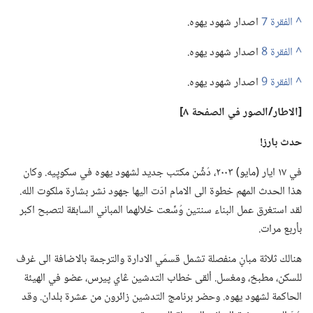
^
اصدار شهود يهوه.‏
^
اصدار شهود يهوه.‏
^
اصدار شهود يهوه.‏
‏[الاطار/‏الصور
في
الصفحة ٨]‏
حدث بارز!‏
في ١٧ ايار (‏مايو)‏ ٢٠٠٣،‏ دُشِّن مكتب جديد لشهود يهوه في سكوپِيه.‏ وكان
هذا الحدث المهم خطوة الى الامام ادّت اليها جهود نشر بشارة ملكوت الله.‏
لقد استغرق عمل البناء سنتين وُسِّعت خلالهما المباني السابقة لتصبح اكبر
بأربع مرات.‏
هنالك ثلاثة مبانٍ منفصلة تشمل قسمَي الادارة والترجمة بالاضافة الى غرف
للسكن،‏ مطبخ،‏ ومغسل.‏ ألقى خطاب التدشين ڠاي پيرس،‏ عضو في الهيئة
الحاكمة لشهود يهوه.‏ وحضر برنامج التدشين زائرون من عشرة بلدان.‏ وقد