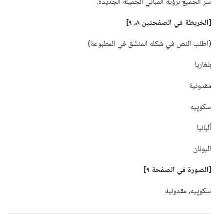
سُرّ الجميع برؤية المباني الجميلة الجديدة.‏
‏[الخريطة في الصفحتين ٨،‏ ٩]‏
‏(‏اطلب النص في شكله المنسَّق في المطبوعة)‏
بلغاريا
مقدونية
سكوپِيه
ألبانيا
اليونان
‏[الصورة في الصفحة ٩]‏
سكوپِيه،‏ مقدونية