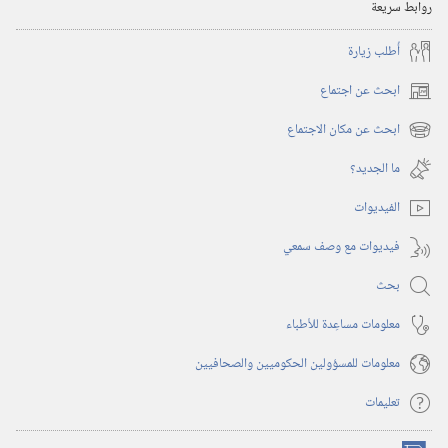
‎٢٠٠٥
روابط سريعة
أُطلب زيارة
ابحث عن اجتماع
(يفتح
نافذة
ابحث عن مكان الاجتماع
(يفتح
جديدة)
نافذة
ما الجديد؟‏
جديدة)
الفيديوات
فيديوات مع وصف سمعي
بحث
معلومات مساعِدة للأطباء
معلومات للمسؤولين الحكوميين والصحافيين
تعليمات