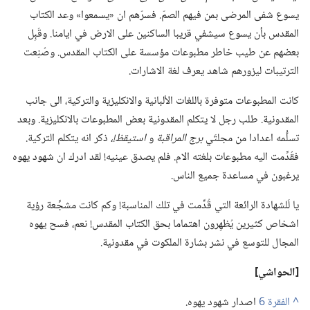
يسوع شفى المرضى بمن فيهم الصمّ.‏ فسرّهم ان «يسمعوا» وعد الكتاب
المقدس بأن يسوع سيشفي قريبا الساكنين على الارض في ايامنا.‏ وقَبِل
بعضهم عن طيب خاطر مطبوعات مؤسسة على الكتاب المقدس.‏ وصُنِعت
الترتيبات ليزورهم شاهد يعرف لغة الاشارات.‏
كانت المطبوعات متوفرة باللغات الألبانية والانكليزية والتركية،‏ الى جانب
المقدونية.‏ طلب رجل لا يتكلم المقدونية بعض المطبوعات بالانكليزية.‏ وبعد
تسلُّمه اعدادا من مجلتَي
برج المراقبة
و
استيقظ!‏،‏
ذكر انه يتكلم التركية.‏
فقُدِّمت اليه مطبوعات بلغته الام.‏ فلم يصدق عينيه!‏ لقد ادرك ان شهود يهوه
يرغبون في مساعدة جميع الناس.‏
يا لَلشهادة الرائعة التي قُدِّمت في تلك المناسبة!‏ وكم كانت مشجِّعة رؤية
اشخاص كثيرين يُظهِرون اهتماما بحق الكتاب المقدس!‏ نعم،‏ فسح يهوه
المجال للتوسع في نشر بشارة الملكوت في مقدونية.‏
‏[الحواشي]‏
^
اصدار شهود يهوه.‏