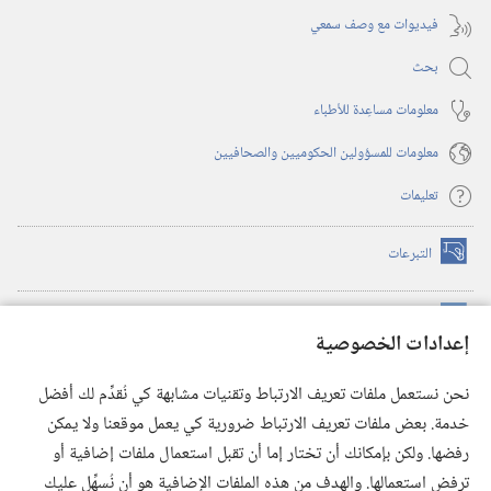
فيديوات مع وصف سمعي
بحث
معلومات مساعِدة للأطباء
معلومات للمسؤولين الحكوميين والصحافيين
تعليمات
التبرعات
(يفتح
نافذة
جديدة)
مكتبة برج المراقبة الالكترونية
™
(يفتح
إعدادات الخصوصية
نافذة
JW Hub
جديدة)
(يفتح
نحن نستعمل ملفات تعريف الارتباط وتقنيات مشابهة كي نُقدِّم لك أفضل
نافذة
®
خدمة. بعض ملفات تعريف الارتباط ضرورية كي يعمل موقعنا ولا يمكن
تطبيق
JW Library
جديدة)
رفضها. ولكن بإمكانك أن تختار إما أن تقبل استعمال ملفات إضافية أو
مكتبة برج المراقبة
ترفض استعمالها. والهدف من هذه الملفات الإضافية هو أن نُسهِّل عليك