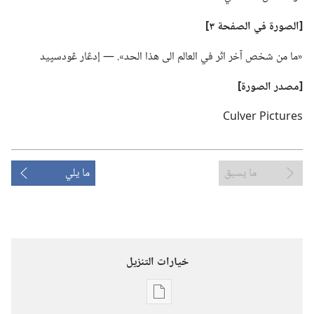
‏[الصورة في الصفحة ٣]‏
‏«ما من شخص آخر اثّر في العالم الى هذا الحد».‏ —‏ إدڠار ڠودسپيد
‏[مصدر الصورة]‏
ما يسبق
ما يلي
خيارات التنزيل
خيارات