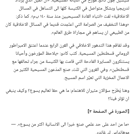
سيسيل جون كادو،‏ مؤرخ في الديانة المسيحية:‏ «ان الميل الذي يزداد
تدريجيا وبشكل متواصل في الكنيسة كلها الى التساهل في المسائل
الاخلاقية» لفت ‹انتباه القادة المسيحيين منذ سنة ١٤٠ ب‌م›.‏ كما ذكر:‏
«وهذا التخفيف من الصرامة التي اعتُمِدت قديما في المسائل الاخلاقية كان
من الطبيعي ان يساهم في مجاراة طرق العالم».‏
وقد تفاقم هذا التدهور الاخلاقي في القرن الرابع عندما اعتنق الامبراطور
الروماني قسطنطين المسيحية.‏ كتب كادو:‏ «يلاحظ المؤرخون وأحيانا
يستنكرون المسايرة الفادحة التي قامت بها الكنيسة من جراء تحالفها مع
قسطنطين».‏ وفي القرون التي تلت،‏ صنع المدّعون المسيحية الكثير من
الاعمال المخزية التي تعيِّر اسم المسيح.‏
وهنا يُطرَح سؤالان مثيران للاهتمام:‏ ما هي حقا تعاليم يسوع؟‏ وكيف ينبغي
ان تؤثر فينا؟‏
‏[الصورة في الصفحة ٣]‏
‏«ما من احد على حد علمي صنع خيرا الى الانسانية اكثر من يسوع».‏ —‏
موهانداس ك.‏ غاندي