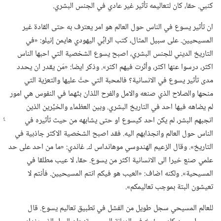
كنبي.‏ حقا،‏ كان لتعاليمه تأثير غير عادي في الجنس البشري.‏
ان تأثير يسوع في الناس حول العالم هو امر يعترف به حتى القادة غير
المسيحيين.‏ على سبيل المثال،‏ كتب الرابِّي اليهودي هايمن إنيلو:‏ «في
التاريخ الديني للجنس البشري،‏ اصبح يسوع الشخصية التي احبها الناس
اكثر،‏ درسوا عنها اكثر،‏ وأثّرت فيهم اكثر».‏ وذكر ايضا:‏ «مَن يقدر ان يحدد
مدى تأثير يسوع في الانسانية؟‏ فالمحبة التي حثّ عليها والتعزية التي
منحها والصلاح الذي صنعه والامل والفرح اللذان بثّهما في النفوس هي امور
لم يضاهه فيها احد في التاريخ البشري.‏ وبين العظماء والخيِّرين الذين
انجبهم البشر،‏ لم يكن احد
كيسوع او حتى يشابهه من حيث تأثيره في
الناس حول العالم وانجذابهم اليه.‏ فقد اصبح الشخصية الاكثر جاذبية في
التاريخ».‏ وقال الزعيم الهندوسي موهانداس ك.‏ غاندي:‏ «ما من احد على حد
علمي صنع خيرا الى الانسانية اكثر من يسوع.‏ حقا،‏ لا عيب مطلقا في
المسيحية».‏ ولكنه اضاف:‏ «العيب هو فيكم انتم المسيحيين.‏ فأنتم لا
تعيشون البتة بموجب تعاليمكم».‏
للعالم المسيحي سجل طويل من الفشل في تطبيق تعاليم يسوع.‏ قال