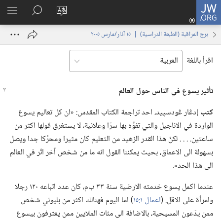
JW.ORG
تسجيل
تغيير
البحث
اظهر
الدخول
لغة
في
القائم
(يفتح
برج المراقبة (‏الطبعة الدراسية)‏ | ‏‎١٥‏ ‏‎آذار/مارس‏ ‎٢٠٠٥
الموقع
JW.‎ORG
نافذة
جديدة)
اقرأ باللغة
تأثير يسوع
في
الناس حول العالم
كتب
إدڠار ڠودسپيد،‏ احد تراجمة الكتاب المقدس:‏ «ان كل تعاليم يسوع
الواردة في الاناجيل والتي تفوَّه بها سرّا وعلانية،‏ لا يستغرق قولها اكثر من
ساعتين.‏ .‏ .‏ .‏ لكنّ هذا القدر الزهيد من التعليم كان مثيرا ومحرِّكا جدا ويصل
بسهولة الى الاعماق،‏ بحيث يمكننا القول انه ما من شخص آخر اثّر في العالم
الى هذا الحد».‏
عندما اكمل يسوع خدمته الارضية سنة ٣٣ ب‌م،‏ كان عدد اتباعه ١٢٠ رجلا
وامرأة على الاقل.‏ (‏
اعمال ١:‏١٥
‏)‏ اما اليوم فهنالك اكثر من بليوني شخص
ممن يدّعون المسيحية،‏ بالاضافة الى مئات الملايين ممن يعترفون بيسوع