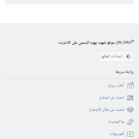
تنزيل
الاصدارات
برج
المراقبة
(‏الطبعة
®
JW.ORG
:‏ موقع شهود يهوه الرسمي على الانترنت
الدراسية)‏
‏‎١٥‏ ‏‎آذار/
إعدادات المظهر
مارس‏
‎٢٠٠٥
روابط سريعة
أُطلب زيارة
ابحث عن اجتماع
(يفتح
نافذة
ابحث عن مكان الاجتماع
(يفتح
جديدة)
نافذة
ما الجديد؟‏
جديدة)
الفيديوات