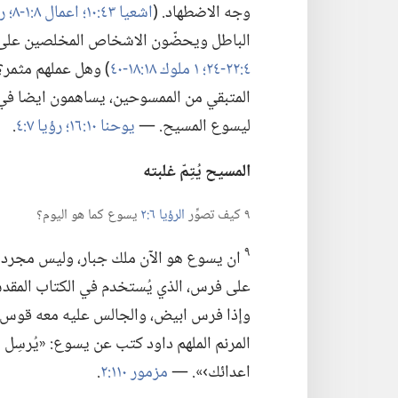
وجه الاضطهاد.‏ (‏
اشعيا ٤٣:‏١٠؛‏
اعمال ٨:‏١-‏٨؛‏
رؤيا
الباطل ويحضّون الاشخاص المخلصين على تقديم
٤:‏٢٢-‏٢٤؛‏
١ ملوك ١٨:‏١٨-‏٤٠
‏)‏ وهل عملهم مثمر؟
المتبقي من الممسوحين،‏ يساهمون ايضا في
ليسوع المسيح.‏ —‏
يوحنا ١٠:‏١٦؛‏
رؤيا ٧:‏٤
‏.‏
المسيح يُتِمّ غلبته
٩ كيف تصوِّر
الرؤيا ٦:‏٢
يسوع كما هو اليوم؟‏
٩
ان يسوع هو الآن ملك جبار،‏ وليس مجرد 
على فرس،‏ الذي يُستخدم في الكتاب المقدس
وإذا فرس ابيض،‏ والجالس عليه معه قوس،‏ وأُ
المرنم الملهم داود كتب عن يسوع:‏ «يُرسِل
اعدائك›».‏ —‏
مزمور ١١٠:‏٢
‏.‏