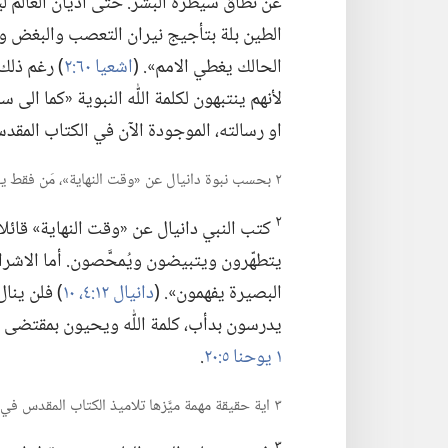
عن نطاق سيطرة البشر.‏ حتى اديان العالم لي
الطين بلة بتأجيج نيران التعصب والبغض وروح ا
الحالك يغطي الامم».‏ (‏
اشعيا ٦٠:‏٢
‏)‏ رغم ذل
لأنهم ينتبهون لكلمة اللّٰه النبوية «كما الى
او رسالته،‏ الموجودة الآن في الكتاب المقد
٢ بحسب نبوة دانيال عن «وقت النهاية»،‏ مَن فقط ينالون الفهم الروحي؟‏
٢
كتب النبي دانيال عن «وقت النهاية» قائلا:
يتطهّرون ويتبيضون ويُمحَّصون.‏ أما الاشرار
البصيرة يفهمون».‏ (‏
دانيال ١٢:‏٤،‏
١٠
‏)‏ فلن ين
يدرسون بدأب،‏ كلمة اللّٰه ويحيون بمقتضى
١ يوحنا ٥:‏٢٠
‏.‏
٣ اية حقيقة مهمة ميَّزها تلاميذ الكتاب المقدس في سبعينات القرن التاسع عشر؟‏
٣