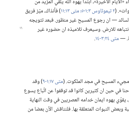
الايام الاخيرة»،‏ ابتدأ يهوه اللّٰه يلقي المزيد من
».‏ (‏
٢ تيموثاوس ٣:‏١-‏٥؛‏
متى ١٣:‏١١
‏)‏ فآ‌نذاك،‏ ميّز فريق
لسائد —‏ ان رجوع المسيح غير منظور.‏ فبعد تتويجه
نتباهه للارض.‏ وسيعرف تلاميذه ان حضوره غير
‏ —‏
متى ٢٤:‏٣-‏١٤
‏.‏
جيء المسيح في مجد الملكوت.‏ (‏
متى ١٧:‏١-‏٩
‏)‏ وقد
نا في حين ان كثيرين كانوا قد توقفوا عن اتّباع يسوع
ثل،‏ يقوّي يهوه ايمان خدامه العصريين في وقت النهاية
يبة وبعض النبوات المتعلقة بها.‏ فلنناقش الآن بعضا من