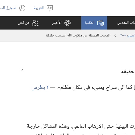
العربية
تسجيل الد
اختر
(يفتح
اللغة
نافذة
كتاب المقدس
المكتبة
الأخبار
من نحن
جديدة)
اللمحات المسبقة عن ملكوت اللّٰه اصبحت حقيقة
 حقيقة
ية] كما الى سراج يضيء في مكان مظلم».‏ —‏
٢ بطرس
ارث البيئية حتى الارهاب العالمي.‏ وهذه المشاكل خارجة