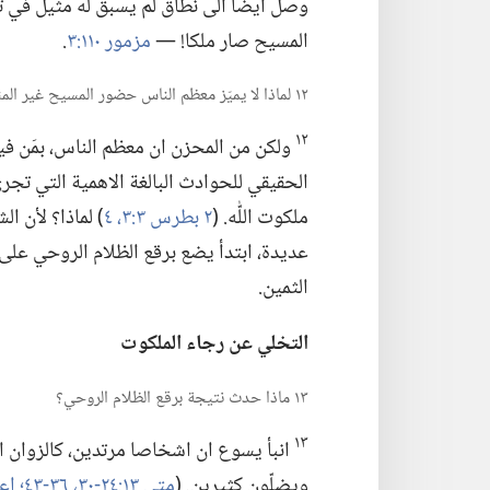
وصل ايضا الى نطاق لم يسبق له مثيل في تاريخ
المسيح صار ملكا!‏ —‏
مزمور ١١٠:‏٣
‏.‏
١٢ لماذا لا يميّز معظم الناس حضور المسيح غير المنظور؟‏
١٢
ولكن من المحزن ان معظم الناس،‏ بمَن فيهم
الحقيقي للحوادث البالغة الاهمية التي تجر
ملكوت اللّٰه.‏ (‏
٢ بطرس ٣:‏٣،‏ ٤
‏)‏ لماذا؟‏ لأن ا
عديدة،‏ ابتدأ يضع برقع الظلام الروحي على
الثمين.‏
التخلي عن رجاء الملكوت
١٣ ماذا حدث نتيجة برقع الظلام الروحي؟‏
١٣
انبأ يسوع ان اشخاصا مرتدين،‏ كالزوان ا
ويضلّون كثيرين.‏ (‏
متى ١٣:‏٢٤-‏٣٠،‏
٣٦-‏٤٣؛‏
اعمال ٠