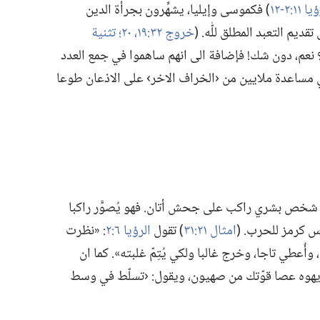
 ١١:‏٢-‏١٢
‏)‏ فكموسى وإيليا،‏ يشهِّرون بجرأة الدين
 التعبد المطلق للّٰه.‏ (‏
خروج ٣٢:‏١٩،‏ ٢٠؛‏
تثنية
‏ نعم،‏ دون شك!‏ فإضافة الى انهم ساهموا في جمع العدد
 مساعدة ملايين من ‹الخراف الاخر› على الاذعان طوعا
شخص بشري راكب على جحش أتان.‏ فهو يُصوَّر راكبا
 كرمز للحرب.‏ (‏
امثال ٢١:‏٣١
‏)‏ تقول
الرؤيا ٦:‏٢
‏:‏ «نظرت
عطي تاجا،‏ وخرج غالبا ولكي يُتِمّ غلبته».‏ كما ان
 يهوه عصا قوّتك من صهيون،‏ ويقول:‏ ‹تسلّط في وسط