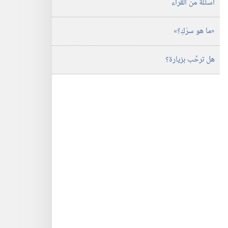
اسئلة من القراء
‏«ما هو سرّكِ؟‏»‏
هل ترحِّب بزيارة؟‏