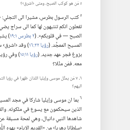
٥ مَن هو كوكب الصبح،‏ ومتى ‹اشرق›؟‏
٥
كتب الرسول بطرس،‏ مشيرا الى التجلي:‏ «ف
تفعلون انكم تنتبهون لها كما الى سراج يض
الصبح —‏ في قلوبكم».‏ (‏
٢ بطرس ١:‏١٩
‏)‏ ي
المسيح الممجَّد.‏ (‏
رؤيا ٢٢:‏١٦
بزوغ فجر عهد جديد.‏ (‏
رؤيا ١١:‏١٥
‏)‏ وفي رؤ
معه.‏ فمَن مثّلا؟‏
٦،‏ ٧ مَن يمثِّل موسى وإيليا اللذان ظهرا في رؤيا
اليهم؟‏
٦
بما ان موسى وإيليا شاركا في مجد المسيح،‏
الذين سيحكمون مع يسوع في ملكوته.‏ والف
شاهدها النبي دانيال،‏ وهي لمحة مسبقة عن الم
‹سلطانا دهريا› من «القديم الايام» يهوه اللّٰه