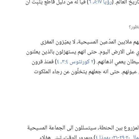
 العالم.‏ (‏
رؤيا ١٧:‏٥،‏ ٦
‏)‏ فيا له من دليل قاطع يُثبِت ان
 ملايين المدّعين المسيحية،‏ لا يميّزون المغزى
ي على الارض اليوم.‏ حتى انهم يستهزئون بالذين يعلنون
لشيطان يعمي اذهانهم.‏ (‏
٢ كورنثوس ٤:‏٣،‏ ٤
‏)‏ فمنذ قرون
 عيونهم.‏ حتى انه جعلهم يتخلّون عن رجاء الملكوت
لمزروع بين الحنطة،‏ سيتسللون الى الجماعة المسيحية
٢:‏٢٩-‏٣١؛‏
يهوذا ٤
‏)‏ وبمرور الوقت،‏ تبنى هؤلاء