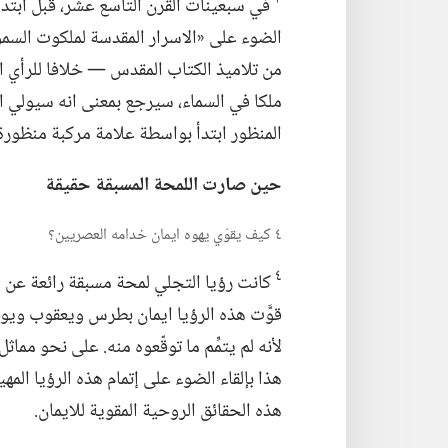
في سبعينات القرن التاسع عشر،‏ قبل ابتداء «
الضوء على «الاسرار المقدسة لملكوت السموات
من تلاميذ الكتاب المقدس —‏ خلافا للرأي ا
ملكا في السماء،‏ سيرجع بمعنى انه سيولي
ا
المنظور ابتدأ بواسطة علامة مركبة منظورة.
حين صارت اللمحة المسبقة حقيقة
٤ كيف يقوّي يهوه ايمان خدامه العصريين؟‏
٤
كانت رؤيا التجلي لمحة مسبقة رائعة عن م
قوَّت هذه الرؤيا ايمان بطرس ويعقوب ويوح
لأنه لم يتمِّم ما توقّعوه منه.‏ على نحو مما
هذا بإلقاء الضوء على إتمام هذه الرؤيا المه
هذه الحقائق الروحية المقوية للايمان.‏