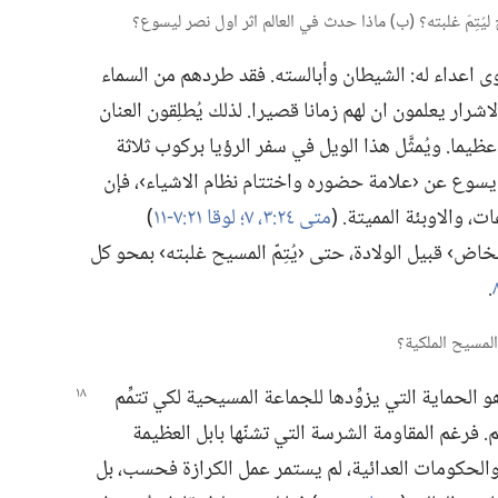
اعداء له:‏ الشيطان وأبالسته.‏ فقد طردهم من السماء
رار يعلمون ان لهم زمانا قصيرا.‏ لذلك يُطلِقون العنان
يما.‏ ويُمثَّل هذا الويل في سفر الرؤيا بركوب ثلاثة
 يسوع عن ‹علامة حضوره واختتام نظام الاشياء›،‏ فإن
‏ والاوبئة المميتة.‏ (‏
متى ٢٤:‏٣،‏
٧؛‏
لوقا ٢١:‏٧-‏١١
‏)‏
مخاض› قبيل الولادة،‏ حتى ‹يُتِمّ المسيح غلبته› بمحو كل
‏.‏
الحماية التي يزوِّدها للجماعة المسيحية لكي تتمِّم
‏ فرغم المقاومة الشرسة التي تشنّها بابل العظيمة
والحكومات العدائية،‏ لم يستمر عمل الكرازة فحسب،‏ بل