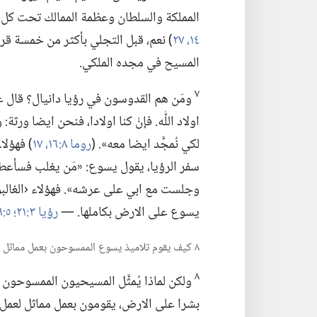
المملكة والسلطان وعظمة الممالك تحت كل ا
١٤،‏
٢٧
‏)‏ نعم،‏ قبل التجلي بأكثر من خمسة 
المسيح في مجده الملكي.‏
٧
ومَن هم القدوسون في رؤيا دانيال؟‏ قال 
اولاد اللّٰه.‏ فإنْ كنا اولادا،‏ فنحن ايضا ورثة:
لكي نُمجَّد ايضا معه».‏ (‏
روما ٨:‏١٦،‏ ١٧
‏)‏ فهؤ
سفر الرؤيا،‏ يقول يسوع:‏ «مَن يغلب فسأع
يسوع على الارض بكاملها.‏ —‏
رؤيا ٣:‏٢١؛‏
٥:‏٩،‏ ١٠؛‏
٨ كيف يقوم تلاميذ يسوع الممسوحون بعمل مماثل لعمل موسى وإيليا،‏ وبأية نتائج؟‏
٨
ولكن لماذا يُمثَّل المسيحيون الممسوحون بم
بشرا على الارض،‏ يقومون بعمل مماثل لعمل 