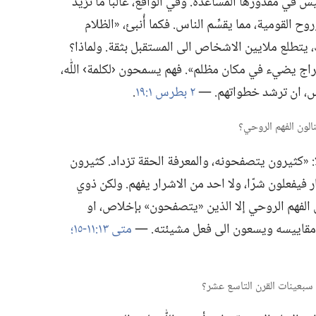
س في مقدورها المساعدة.‏ وفي الواقع،‏ غالبا ما تزيد
لقومية،‏ مما يقسِّم الناس.‏ فكما أُنبئ،‏ «الظلام
ك،‏ يتطلع ملايين الاشخاص الى المستقبل بثقة.‏ ولماذا؟‏
 سراج يضيء في مكان مظلم».‏ فهم يسمحون ‹لكلمة› اللّٰه،‏
س،‏ ان ترشد خطواتهم.‏ —‏
٢ بطرس ١:‏١٩
‏.‏
‏ «كثيرون يتصفحونه،‏ والمعرفة الحقة تزداد.‏ كثيرون
 فيفعلون شرّا،‏ ولا احد من الاشرار يفهم.‏ ولكن ذوي
ال الفهم الروحي إلا الذين «يتصفحون» بإخلاص،‏ او
 مقاييسه ويسعون الى فعل مشيئته.‏ —‏
متى ١٣:‏١١-‏١٥؛‏