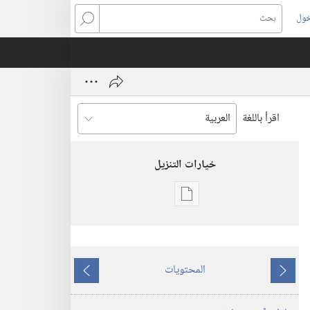
خول
بحث
اقرأ باللغة
خيارات التنزيل
خيارات
تنزيل
الاصدارات
برج
المحتويات
المراقبة
ما
ما
(‏الطبعة
يسبق
يلي