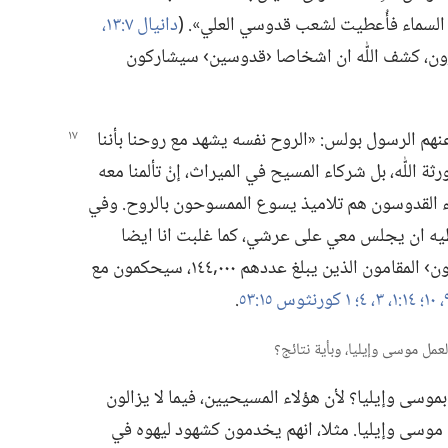
لسماء فأُعطيت لشعب قدوسي العلي».‏ (‏
دانيال ٧:‏١٣،‏
قرون،‏ كشف اللّٰه ان اشخاصا ‹قدوسين› سيشاركون
عنهم
الرسول بولس:‏ «الروح نفسه يشهد مع روحنا بأننا
‏ ورثة اللّٰه،‏ بل شركاء المسيح في الميراث،‏ إنْ تألمنا معه
لاء القدوسون هم تلاميذ يسوع الممسوحون بالروح.‏ وفي
طيه ان يجلس معي على عرشي،‏ كما غلبت انا ايضا
وجلست مع ابي على عرشه».‏ فهؤلاء ‹الغالبون› المقامون الذين يبلغ عددهم ٠٠٠‏,١٤٤،‏ سيحكمون مع
١٤:‏١،‏
٣،‏ ٤؛‏
١ كورنثوس ١٥:‏٥٣
‏.‏
وسى وإيليا؟‏ لأن هؤلاء المسيحيين،‏ فيما لا يزالون
موسى وإيليا.‏ مثلا،‏ انهم يخدمون كشهود ليهوه في