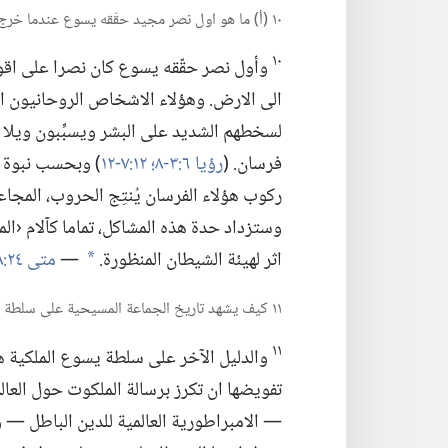
١٠ (‏أ)‏ ما هو اول نصر مجيد حقّقه يسوع عندما خرج ليُتِمّ غلبته؟‏ (‏ب)‏ ماذا حدث في العالم اثر اول نصر ليسوع؟‏
١٠
وأول نصر حقّقه يسوع كان نصرا على اقوى 
الى الارض.‏ وهؤلاء الاشخاص الروحانيون الاش
لسخطهم الشديد على البشر ويسبِّبون ويلا عظ
فرسان.‏ (‏
رؤيا ٦:‏٣-‏٨؛‏
١٢:‏٧-‏١٢
‏)‏ وبحسب نبوة
ركوب هؤلاء الفرسان يُنتِج الحروب،‏ المجاعات،
وستزداد حدة هذه المشاكل،‏ تماما كآ‌لام ‹ال
اثر لهيئة الشيطان المنظورة.‏
—‏
متى ٢٤:‏٨
a
١١ كيف يشهد تاريخ الجماعة المسيحية على سلطة المسيح الملكية؟‏
١١
والدليل الآخر على سلطة يسوع الملكية هو 
تفويضها ان تكرز برسالة الملكوت حول العالم.
—‏ الامبراطورية العالمية للدين الباطل —‏ 