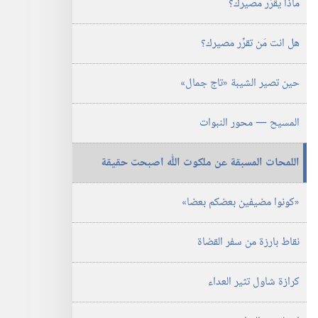
ماذا يقرِّر مصيرك؟‏
الدراسية)‏
‏‎١٥‏ ‏‎كانون٢/
يناير‏
هل انت مَن تقرِّر مصيرك؟‏
‎٢٠٠٥
حين تصير الشيبة «تاج جمال»‏
المسيح —‏ محور النبوات
اللمحات المسبقة عن ملكوت اللّٰه اصبحت حقيقة
‏«كونوا مضيفين بعضكم بعضا»‏
نقاط بارزة من سفر القضاة
كرازة شاول تثير العداء