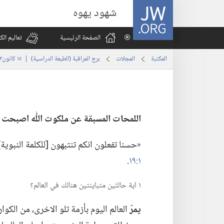
JW.ORG
شهود يهوه
الصفحة الرئيسية
تعاليم ال
المكتبة
المجلات
برج المراقبة (‏الطبعة الدراسية)‏ | ‏‎١٥‏ ‏‎كانون٢/يناير‏ ‎٢٠٠٥
اللمحات المسبقة عن ملكوت اللّٰه اصبحت
‏«حسنا تفعلون انكم تنتبهون [للكلمة النبو
١:‏١٩
‏.‏
١ اية حالتَين متباينتين هنالك في العالم؟‏
يمرّ
العالم اليوم بأزمة تلو الاخرى،‏ من الكو