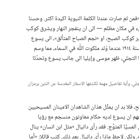
من ثم صارت عندنا الكلمة النبوية اكيدة اكثر.‏ وحسنا
يء في مكان مظلم —‏ الى ان ينفجر النهار ويشرق كوكب
شير كوكب الصبح،‏ او «نجم الصباح المتألق»،‏ الى يسوع
‏)‏ وقد ‹اشرق› سنة ١٩١٤ عندما وُلد ملكوت اللّٰه في السماء،‏ مما وسم
يا التجلي،‏ ظهر موسى وإيليا الى جانب يسوع وتحدّثا
 التجلي،‏ وأية تفاصيل مهمة تكشفها الاسفار المقدسة عن الذين يرمزان
 فلا بد ان يمثِّل هذان الشاهدان الامينان المسيحيين
هم ان يسوع لديه حكام معاونون منسجم مع رؤيا
سيَّا المتوَّج.‏ فقد رأى دانيال «مثل ابن انسان» ينال
.‏ ولكن لاحِظ ماذا رأى دانيال بعد ذلك.‏ كتب قائلا:‏ «أما