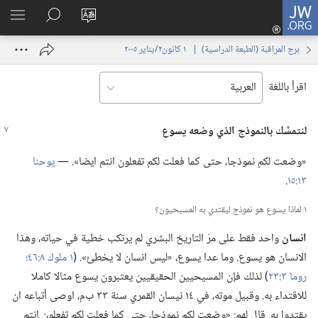
JW.ORG
تسجيل
تغيير
البحث
اظهر
الدخول
لغة
في
القائم
(يفتح
برج المراقبة (‏الطبعة الدراسية)‏ | ‏‎ ١‏ ‏‎كانون٢/يناير‏ ‎٢٠٠٥
الموقع
JW.‎ORG
نافذة
جديدة)
اقرأ باللغة
لنتمسَّك بالنموذج الذي وضعه يسوع
‏«وضعت لكم نموذجا،‏ حتى كما فعلت لكم تفعلون انتم ايضا».‏ —‏
يوحنا
١٣:‏١٥
‏.‏
١ لماذا يسوع هو نموذج ليقتدي به المسيحيون؟‏
انسان
واحد فقط على مرّ التاريخ البشري لم يرتكب خطية في حياته،‏ وهذا
الانسان هو يسوع.‏ وما عدا يسوع،‏ «ليس انسان لا يخطئ».‏ (‏
١ ملوك ٨:‏٤٦؛‏
روما ٣:‏٢٣
‏)‏ لذلك فإن المسيحيين الحقيقيين يعتبرون يسوع مثالا كاملا
للاقتداء به.‏ وقبيل موته،‏ في ١٤ نيسان القمري سنة ٣٣ ب‌م،‏ اوصى أتباعه ان
يقتدوا به.‏ قال لهم:‏ «وضعت لكم نموذجا،‏ حتى كما فعلت لكم تفعلون انتم