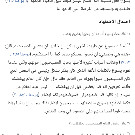
يسوع فعل مشيئة الله،‏ فسح للبشر مجالا لنيل الحياة الابدية.‏ (‏
١ يوحنا ٥:‏١٣
‏)‏
فلنقتدِ به ولنستفِد من الفرصة التي اتاحها لنا.‏
احتمال الاضطهاد
١٦ لماذا حثّ يسوع أتباعه ان يحبّوا بعضهم بعضا؟‏
١٦
تحدّث يسوع عن طريقة اخرى يمكن من خلالها ان يقتدي تلاميذه به.‏ قال:‏
«هذه هي وصيتي:‏ ان تحبوا بعضكم بعضا كما انا احببتكم».‏ (‏
يوحنا ١٥:‏١٢،‏
١٣،‏
١٧
‏)‏ وهنالك اسباب كثيرة لأجلها يحبّ المسيحيون إخوتهم.‏ ولكن عندما
تفوه يسوع بالكلمات الآنفة الذكر،‏ كان يفكر بشكل رئيسي في البغض الذي
كان المسيحيون سيواجهونه في العالم.‏ فقد قال:‏ «إنْ كان العالم يبغضكم،‏
فأنتم تعرفون انه قد ابغضني قبل ان يبغضكم.‏ .‏ .‏ .‏ ليس عبد اعظم من
سيده.‏ إنْ كانوا قد اضطهدوني فسيضطهدونكم ايضا».‏ (‏
يوحنا ١٥:‏١٨،‏
٢٠
‏)‏
فكما اضطُهِد يسوع،‏ سيُضطهَد المسيحيون ايضا.‏ لذلك يجب ان ينمّوا رباط
محبة قويا لمساعدتهم على الصمود في وجه البغض.‏
١٧ لماذا يبغض العالم المسيحيين الحقيقيين؟‏
١٧