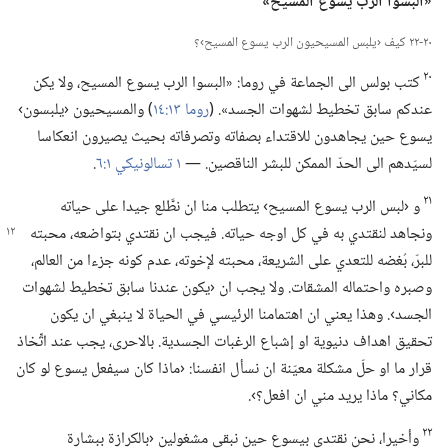
‏«البسوا الرب يسوع المسيح»‏
٢٠-‏٢٢ كيف ‹يلبس المسيحيون الرب يسوع المسيح›؟‏
٢٠
كتب بولس الى الجماعة في روما:‏ «البسوا الرب يسوع المسيح،‏ ولا يكن
عندكم سابق تخطيط لشهوات الجسد».‏ (‏
روما ١٣:‏١٤
‏)‏ والمسيحيون ‹يلبسون›
يسوع حين يجاهدون للاقتداء بصفاته وتصرفاته بحيث يصيرون انعكاسا
لسيّدهم الى الحدّ الممكن للبشر الناقصين.‏ —‏
١ تسالونيكي ١:‏٦
‏.‏
٢١
و ‹لبس الرب يسوع المسيح› يتطلب منا ان نطَّلع جيدا على حياته
ونجاهد لنقتدي به في كل اوجه
حياته.‏ فيجب ان نقتدي بتواضعه،‏ محبته
للبرّ،‏ بُغضه للتعدي على الشريعة،‏ محبته لإخوته،‏ عدم كونه جزءا من العالم،‏
وصبره واحتماله المشقات.‏ ولا يجب ان ‹يكون عندنا سابق تخطيط لشهوات
الجسد›.‏ وهذا يعني ان اهتمامنا الرئيسي في الحياة لا ينبغي ان يكون
تحقيق اهداف دنيوية او إشباع الرغبات الجسدية.‏ بالاحرى،‏ يجب عند اتِّخاذ
قرار ما او حلّ مشكلة معيّنة ان نسأل انفسنا:‏ ‹ماذا كان سيفعل يسوع لو كان
مكاني؟‏ ماذا يريد مني ان افعل؟‏›.‏
٢٢
وأخيرا،‏ نحن نقتدي بيسوع حين نبقى مشغولين ‹بالكرازة ببشارة