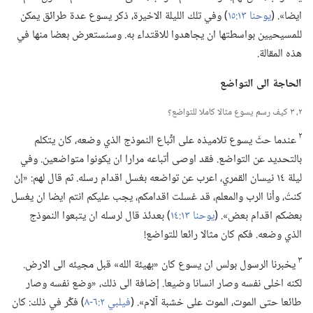
ايضا».‏ (‏
يوحنا ١٣:‏١٥
‏)‏ وفي تلك الليلة الاخيرة،‏ ذكر يسوع عدة طرائق يمكن
للمسيحيين بواسطتها ان يجاهدوا للاقتداء به.‏ وسنستعرض بعضا منها في
هذه المقالة.‏
الحاجة الى التواضع
٢،‏ ٣ كيف رسم يسوع مثالا كاملا للتواضع؟‏
٢
عندما حثّ يسوع تلاميذه على اتِّباع النموذج الذي وضعه،‏ كان يتكلم
بالتحديد عن التواضع.‏ فقد اوصى أتباعه مرارا ان يكونوا متواضعين.‏ وفي
ليلة ١٤ نيسان القمري،‏ اعرب عن تواضعه بغسل اقدام رسله.‏ ثم قال لهم:‏ «إنْ
كنتُ،‏ وأنا الرب والمعلم،‏ قد غسلت اقدامكم،‏ يجب عليكم انتم ايضا ان يغسل
بعضكم اقدام بعض».‏ (‏
يوحنا ١٣:‏١٤
‏)‏ بعدئذ قال لرسله ان يتبعوا النموذج
الذي وضعه.‏ فكم كان مثالا رائعا للتواضع!‏
٣
يخبرنا الرسول بولس ان يسوع كان «بهيئة الله» قبل مجيئه الى الارض.‏
لكنه اخلى نفسه وصار انسانا وضيعا.‏ إضافة الى ذلك،‏ «وضع نفسه وصار
طائعا حتى الموت،‏ الموت على خشبة آلام».‏ (‏
فيلبي ٢:‏٦-‏٨
‏)‏ فكِّر في ذلك:‏ كان