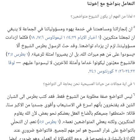
التعامل بتواضع مع إخوتنا
٥ لماذا من المهم ان يكون الشيوخ متواضعين؟‏
٥
ان إنجازاتنا ومساهمتنا في خدمة يهوه ومسؤولياتنا في الجماعة لا ينبغي
ان تجعلنا متكبرين.‏ (‏
١ اخبار الايام ٢٩:‏١٤؛‏
١ تيموثاوس ٦:‏١٧،‏ ١٨
‏)‏ فكلما ازدادت
مسؤوليتنا،‏ لزم ان يزداد تواضعنا.‏ وقد حثّ الرسول بطرس الشيوخ ألّا
‹يسودوا على مَن هم ميراث الله،‏ بل ان يصيروا امثلة للرعية›.‏ (‏
١ بطرس ٥:‏٣
‏)‏
فالشيوخ معيَّنون ليكونوا خداما وأمثلة للآخرين،‏ لا ليسودوا عليهم.‏ —‏
لوقا
٢٢:‏٢٤-‏٢٦؛‏
٢ كورنثوس ١:‏٢٤
‏.‏
٦ في اية مجالات من حياتنا المسيحية نحن بحاجة الى التواضع؟‏
٦
ليس التواضع صفة مطلوبة من الشيوخ فقط.‏ فقد كتب بطرس الى الشبان
الذين قد يفتخرون بأنهم اسرع في الاستيعاب وأقوى جسديا من الاكبر سنّا،‏
قائلا:‏ «تمنطقوا جميعكم باتِّضاع العقل بعضكم نحو بعض،‏ لأن الله يقاوم
المتكبرين،‏ ولكنه يعطي المتواضعين نعمة».‏ (‏
١ بطرس ٥:‏٥
‏)‏ نعم،‏ ان التحلّي
بالتواضع على غرار المسيح هو امر مهم للجميع.‏ فالتواضع ضروري عند
الكرازة بالبشارة،‏ وخصوصا في وجه اللامبالاة او العداء.‏ وهو ضروري ايضا