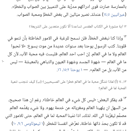
بالممارسة صارت قوى ادراكهم مدرَّبة على التمييز بين الصواب والخطإ».‏
(‏
عبرانيين ٥:‏١٤
‏)‏ عندئذ،‏ نصير ميّالين الى بغض الخطإ ومحبة الصواب.‏
١٢ اية مشورة في الكتاب المقدس تساعدنا ألّا نكون متعدين على الشريعة؟‏
١٢
وإذا كنا نبغض الخطأ،‏ فلن نسمح للرغبة في الامور الخاطئة بأن تنمو في
قلوبنا.‏ كتب الرسول يوحنا بعد سنوات عديدة من موت يسوع:‏ «لا تحبوا
العالم ولا ما في العالم.‏ إنْ احب احد العالم،‏ فليست فيه محبة الآب،‏ لأن كل
ما في العالم —‏ شهوة الجسد
وشهوة العيون والتباهي بالمعيشة —‏ ليس
من الآب،‏ بل من العالم».‏ —‏
١ يوحنا ٢:‏١٥،‏ ١٦
‏.‏
١٣،‏ ١٤ (‏أ)‏ لماذا تشكِّل محبة ما في العالم خطرا على المسيحيين؟‏ (‏ب)‏ كيف نتجنب تنمية
المحبة لما في العالم؟‏
١٣
قد يفكر البعض:‏ ‹ليس كل شيء في العالم خاطئا›.‏ رغم ان هذا صحيح،‏
من السهل ان يلهينا العالم ومغرياته عن خدمة يهوه.‏ ولا شيء يقدِّمه العالم
مصمَّم ليقرِّبنا الى الله.‏ لذلك،‏ اذا نمّينا
المحبة
لما في العالم،‏ حتى للامور التي
قد لا تكون بحدّ ذاتها خاطئة،‏ نعرِّض انفسنا للخطر.‏ (‏
١ تيموثاوس ٦:‏٩،‏ ١٠
‏)‏