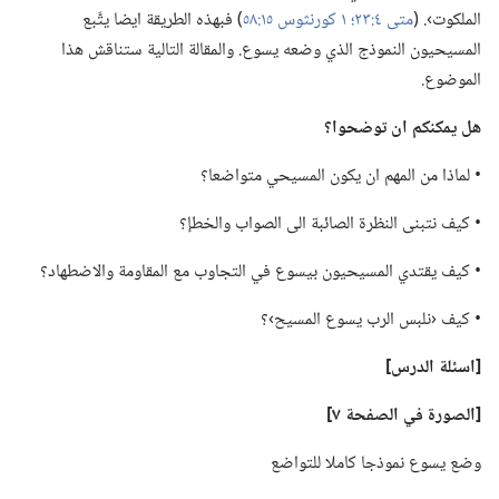
الملكوت›.‏ (‏
متى ٤:‏٢٣؛‏
١ كورنثوس ١٥:‏٥٨
‏)‏ فبهذه الطريقة ايضا يتَّبع
المسيحيون النموذج الذي وضعه يسوع.‏ والمقالة التالية ستناقش هذا
الموضوع.‏
هل يمكنكم ان توضحوا؟‏
‏• لماذا من المهم ان يكون المسيحي متواضعا؟‏
‏• كيف نتبنى النظرة الصائبة الى الصواب والخطإ؟‏
‏• كيف يقتدي المسيحيون بيسوع في التجاوب مع المقاومة والاضطهاد؟‏
‏• كيف ‹نلبس الرب يسوع المسيح›؟‏
‏[اسئلة الدرس]‏
‏[الصورة في الصفحة ٧]‏
وضع يسوع نموذجا كاملا للتواضع