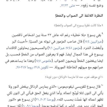
وضع نفسه رُفِع».‏ —‏
متى ٢٣:‏١٢
‏.‏
النظرة اللائقة الى الصواب والخطإ
٩ ماذا كانت نظرة يسوع الى الصواب والخطإ؟‏
٩
بقي يسوع «بلا خطية» رغم انه عاش ٣٣ سنة بين اشخاص ناقصين.‏
(‏
عبرانيين ٤:‏١٥
‏)‏ قال صاحب المزمور في نبوته عن المسيَّا:‏ «أحببتَ البر
وأبغضتَ الشر».‏ (‏
مزمور ٤٥:‏٧؛‏
عبرانيين ١:‏٩
‏)‏ والمسيحيون يحاولون الاقتداء
بيسوع في هذا المجال ايضا.‏ فهم لا يعرفون الصواب من الخطإ فحسب،‏ بل
ايضا يبغضون الخطأ ويحبون الصواب.‏ (‏
عاموس ٥:‏١٥
‏)‏ وهذا ما يساعدهم في
صراعهم مع ميولهم الخاطئة الموروثة.‏ —‏
تكوين ٨:‏٢١؛‏
روما ٧:‏٢١-‏٢٥
‏.‏
١٠ ايّ موقف نعرب عنه اذا مارسنا «الرذائل» دون توبة؟‏
١٠
قال يسوع للفريسي نيقوديموس:‏ «الذي يمارس الرذائل يبغض النور ولا
يأتي الى النور،‏ لئلا تُوبَّخ اعماله.‏ وأما الذي يفعل الحق فيأتي الى النور،‏ لكي
تظهر اعماله انها عُملَت بحسب الله».‏ (‏
يوحنا ٣:‏٢٠،‏ ٢١
‏)‏ ان يسوع هو «النور
الحق الذي ينير شتى الناس»،‏ كما اوضح يوحنا.‏ (‏
يوحنا ١:‏٩،‏ ١٠
‏)‏ لكنّ يسوع