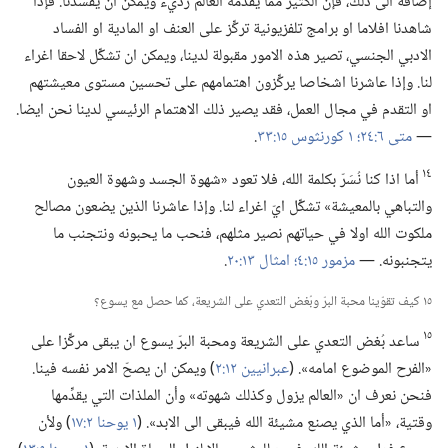
إضافة الى ذلك،‏ فإن الكثير مما يقدِّمه العالم رديء ويمكن ان يفسدنا.‏ فإذا
شاهدنا افلاما او برامج تلفزيونية تركِّز على العنف او المادية او الفساد
الادبي الجنسي،‏ تصير هذه الامور مقبولة لدينا،‏ ويمكن ان تشكِّل لاحقا اغراء
لنا.‏ وإذا عاشرنا اشخاصا يركِّزون اهتمامهم على تحسين مستوى معيشتهم
او التقدم في مجال العمل،‏ فقد يصير ذلك الاهتمام الرئيسي لدينا نحن ايضا.‏
—‏
متى ٦:‏٢٤؛‏
١ كورنثوس ١٥:‏٣٣
‏.‏
١٤
أما اذا كنا نُسَرّ بكلمة الله،‏ فلا تعود «شهوة الجسد وشهوة العيون
والتباهي بالمعيشة» تشكِّل ايّ اغراء لنا.‏ وإذا عاشرنا الذين يضعون مصالح
ملكوت الله اولا في حياتهم نصير مثلهم،‏ فنحب ما يحبونه ونتجنب ما
يتجنبونه.‏ —‏
مزمور ١٥:‏٤؛‏
امثال ١٣:‏٢٠
‏.‏
١٥ كيف تقوّينا محبة البرّ وبُغض التعدي على الشريعة،‏ كما حصل مع يسوع؟‏
١٥
ساعد بُغض التعدي على الشريعة ومحبة البرّ يسوع ان يبقى مركِّزا على
«الفرح الموضوع امامه».‏ (‏
عبرانيين ١٢:‏٢
‏)‏ ويمكن ان يصحّ الامر نفسه فينا.‏
فنحن نعرف ان «العالم يزول وكذلك شهوته» وأن الملذات التي يقدِّمها
وقتية،‏ «أما الذي يصنع مشيئة الله فيبقى الى الابد».‏ (‏
١ يوحنا ٢:‏١٧
‏)‏ ولأن