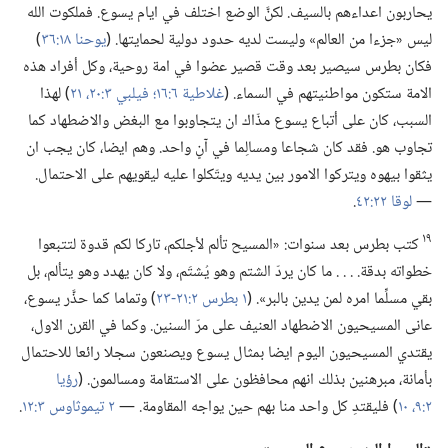
يحاربون اعداءهم بالسيف.‏ لكنَّ الوضع اختلف في ايام يسوع.‏ فملكوت الله
ليس «جزءا من العالم» وليست لديه حدود دولية لحمايتها.‏ (‏
يوحنا ١٨:‏٣٦
‏)‏
فكان بطرس سيصير بعد وقت قصير عضوا في امة روحية،‏ وكل أفراد هذه
الامة ستكون مواطنيتهم في السماء.‏ (‏
غلاطية ٦:‏١٦؛‏
فيلبي ٣:‏٢٠،‏ ٢١
‏)‏ لهذا
السبب،‏ كان على أتباع يسوع مذّاك ان يتجاوبوا مع البغض والاضطهاد كما
تجاوب هو.‏ فقد كان شجاعا ومسالِما في آنٍ واحد.‏ وهم ايضا،‏ كان يجب ان
يثقوا بيهوه ويتركوا الامور بين يديه ويتّكلوا عليه ليقويهم على الاحتمال.‏
—‏
لوقا ٢٢:‏٤٢
‏.‏
١٩
كتب بطرس بعد سنوات:‏ «المسيح تألم لأجلكم،‏ تاركا لكم قدوة لتتبعوا
خطواته بدقة.‏ .‏ .‏ .‏ ما كان يردّ الشتم وهو يُشتَم،‏ ولا كان يهدد وهو يتألم،‏ بل
بقي مسلِّما امره لمن يدين بالبر».‏ (‏
١ بطرس ٢:‏٢١-‏٢٣
‏)‏ وتماما كما حذَّر يسوع،‏
عانى المسيحيون الاضطهاد العنيف على مرّ السنين.‏ وكما في القرن الاول،‏
يقتدي المسيحيون اليوم ايضا بمثال يسوع ويصنعون سجلا رائعا للاحتمال
بأمانة،‏ مبرهنين بذلك انهم محافظون على الاستقامة ومسالمون.‏ (‏
رؤيا
٢:‏٩،‏ ١٠
‏)‏ فليقتدِ كل واحد منا بهم حين يواجه المقاومة.‏ —‏
٢ تيموثاوس ٣:‏١٢
‏.‏