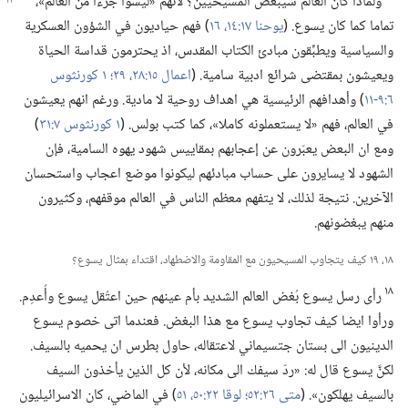
ولماذا كان العالم سيبغض المسيحيين؟‏ لأنهم «ليسوا جزءا من العالم»،‏
تماما كما كان يسوع.‏ (‏
يوحنا ١٧:‏١٤،‏
١٦
‏)‏ فهم حياديون في الشؤون العسكرية
والسياسية ويطبِّقون مبادئ الكتاب المقدس،‏ اذ يحترمون قداسة الحياة
ويعيشون بمقتضى شرائع ادبية سامية.‏ (‏
اعمال ١٥:‏٢٨،‏ ٢٩؛‏
١ كورنثوس
٦:‏٩-‏١١
‏)‏ وأهدافهم الرئيسية هي اهداف روحية لا مادية.‏ ورغم انهم يعيشون
في العالم،‏ فهم «لا يستعملونه كاملا»،‏ كما كتب بولس.‏ (‏
١ كورنثوس ٧:‏٣١
‏)‏
ومع ان البعض يعبّرون عن إعجابهم بمقاييس شهود يهوه السامية،‏ فإن
الشهود لا يسايرون على حساب مبادئهم ليكونوا موضع اعجاب واستحسان
الآخرين.‏ نتيجة لذلك،‏ لا يتفهم معظم الناس في العالم موقفهم،‏ وكثيرون
منهم يبغضونهم.‏
١٨،‏ ١٩ كيف يتجاوب المسيحيون مع المقاومة والاضطهاد،‏ اقتداء بمثال يسوع؟‏
١٨
رأى رسل يسوع بُغض العالم الشديد بأم عينهم حين اعتُقل يسوع وأُعدِم.‏
ورأوا ايضا كيف تجاوب يسوع مع هذا البغض.‏ فعندما اتى خصوم يسوع
الدينيون الى بستان جتسيماني لاعتقاله،‏ حاول بطرس ان يحميه بالسيف.‏
لكنَّ يسوع قال له:‏ «ردّ سيفك الى مكانه،‏ لأن كل الذين يأخذون السيف
بالسيف يهلكون».‏ (‏
متى ٢٦:‏٥٢؛‏
لوقا ٢٢:‏٥٠،‏ ٥١
‏)‏ في الماضي،‏ كان الاسرائيليون