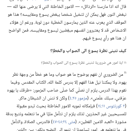
قال انه اذا مارسنا «الرذائل» —‏ الامور الخاطئة التي لا يرضى عنها الله —‏
نبغض النور.‏ فهل يمكن ان تتخيل شخصا يبغض يسوع ومقاييسه؟‏ هذا هو
الموقف الذي يعرب عنه الذين يمارسون الخطية دون توبة.‏ ورغم ان هؤلاء
الاشخاص قد لا يعتبرون انفسهم مبغِضين ليسوع ومقاييسه،‏ فمن الواضح
ان هذا هو رأي يسوع فيهم.‏
كيف نتبنى نظرة يسوع الى الصواب والخطإ؟‏
١١ اية امور هي ضرورية لنتبنى نظرة يسوع الى الصواب والخطإ؟‏
١١
من الضروري ان نفهم بوضوح ما هو صواب وما هو خطأ من وجهة نظر
يهوه.‏ ولا يمكننا نيل هذا الفهم إلا بدرس كلمة الله،‏ الكتاب المقدس.‏ وفيما
نقوم بهذا الدرس،‏ يلزم ان نصلّي كما صلّى صاحب المزمور:‏ «طرقك يا يهوه
عرّفني،‏ سبلك علّمني».‏ (‏
مزمور ٢٥:‏٤
‏)‏ ولكن لا ننسَ ان الشيطان ماكر.‏
(‏
٢ كورنثوس ١١:‏١٤
‏)‏ فبإمكانه تمويه الامور الخاطئة بحيث تبدو مقبولة
للمسيحيين غير الحذرين.‏ لذلك يلزم ان نتأمل مليًّا في ما نتعلمه ونتبع بدقة
مشورة «العبد الامين الفطين».‏ (‏
متى ٢٤:‏٤٥-‏٤٧
‏)‏ فالدرس،‏ الصلاة،‏ والتأمل
في ما نتعلمه هي امور تساعدنا ان ننمو الى النضج ونكون بين «الذين