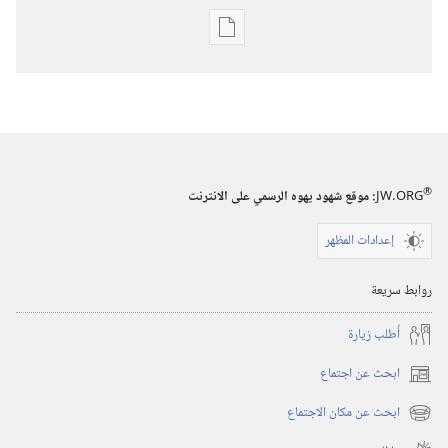
خيارات
تنزيل
الاصدارات
برج
المراقبة
(‏الطبعة
®
JW.ORG
:‏ موقع شهود يهوه الرسمي على الانترنت
الدراسية)‏
إعدادات المظهر
١‏ ‏‎كانون٢/
يناير‏
روابط سريعة
‎٢٠٠٥
أُطلب زيارة
ابحث عن اجتماع
(يفتح
نافذة
ابحث عن مكان الاجتماع
(يفتح
جديدة)
نافذة