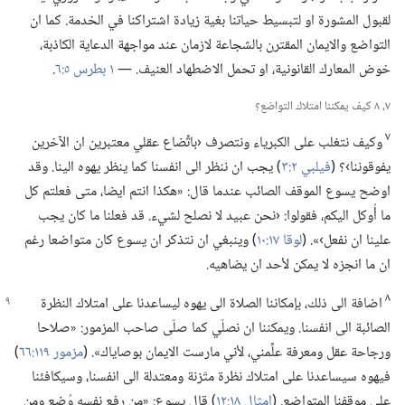
لقبول المشورة او لتبسيط حياتنا بغية زيادة اشتراكنا في الخدمة.‏ كما ان
التواضع والايمان المقترن بالشجاعة لازمان عند مواجهة الدعاية الكاذبة،‏
خوض المعارك القانونية،‏ او تحمل الاضطهاد العنيف.‏ —‏
١ بطرس ٥:‏٦
‏.‏
٧،‏ ٨ كيف يمكننا امتلاك التواضع؟‏
٧
وكيف نتغلب على الكبرياء ونتصرف ‹باتِّضاع عقلي معتبرين ان الآخرين
يفوقوننا›؟‏ (‏
فيلبي ٢:‏٣
‏)‏ يجب ان ننظر الى انفسنا كما ينظر يهوه الينا.‏ وقد
اوضح يسوع الموقف الصائب عندما قال:‏ «هكذا انتم ايضا،‏ متى فعلتم كل
ما أُوكل اليكم،‏ فقولوا:‏ ‹نحن عبيد لا نصلح لشيء.‏ قد فعلنا ما كان يجب
علينا ان نفعل›».‏ (‏
لوقا ١٧:‏١٠
‏)‏ وينبغي ان نتذكر ان يسوع كان متواضعا رغم
ان ما انجزه لا يمكن لأحد ان يضاهيه.‏
٨
اضافة الى ذلك،‏ بإمكاننا الصلاة الى يهوه ليساعدنا
على امتلاك النظرة
الصائبة الى انفسنا.‏ ويمكننا ان نصلّي كما صلّى صاحب المزمور:‏ «صلاحا
ورجاحة عقل ومعرفة علِّمني،‏ لأني مارست الايمان بوصاياك».‏ (‏
مزمور ١١٩:‏٦٦
‏)‏
فيهوه سيساعدنا على امتلاك نظرة متّزنة ومعتدلة الى انفسنا،‏ وسيكافئنا
على موقفنا المتواضع.‏ (‏
امثال ١٨:‏١٢
‏)‏ قال يسوع:‏ «من رفع نفسه وُضِع ومن