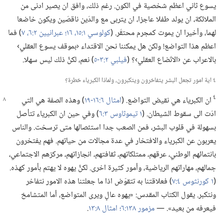
يسوع ثاني اعظم شخصية في الكون.‏ رغم ذلك،‏ وافق ان يصير ادنى من
الملائكة،‏ ان يولد طفلا عاجزا،‏ ان يتربى مع والدَين ناقصَين ويكون خاضعا
لهما،‏ وأخيرا ان يموت كمجرم محتقَر.‏ (‏
كولوسي ١:‏١٥،‏ ١٦؛‏
عبرانيين ٢:‏٦،‏ ٧
‏)‏ فما
اعظم هذا التواضع!‏ ولكن هل يمكننا نحن الاقتداء ‹بموقف يسوع العقلي›
بالاعراب عن ‹الاتّضاع العقلي›؟‏ (‏
فيلبي ٢:‏٣-‏٥
‏)‏ نعم،‏ لكنَّ ذلك ليس سهلا.‏
٤ اية امور تجعل البشر يتفاخرون ويتكبرون،‏ ولماذا الكبرياء خطرة؟‏
٤
ان الكبرياء هي نقيض التواضع.‏ (‏
امثال ٦:‏١٦-‏١٩
‏)‏ وهذه الصفة هي التي
ادّت الى سقوط الشيطان.‏ (‏
١ تيموثاوس ٣:‏٦
‏)‏ وفي حين ان الكبرياء تتأصل
بسهولة في قلوب البشر،‏ فمن الصعب جدا استئصالها متى ترسخت.‏ والناس
يعربون عن الكبرياء والافتخار في عدة مجالات من حياتهم.‏ فهم يفتخرون
بانتمائهم الوطني،‏ عرقهم،‏ ممتلكاتهم،‏ ثقافتهم،‏ انجازاتهم،‏ مركزهم الاجتماعي،‏
جمالهم،‏ مهاراتهم الرياضية،‏ وأمور كثيرة اخرى.‏ لكنَّ يهوه لا يهتم بأمور كهذه.‏
(‏
١ كورنثوس ٤:‏٧
‏)‏ فعلاقتنا به تتقوّض اذا ما جعلتنا هذه الامور نتفاخر
ونتكبر.‏ يقول الكتاب المقدس:‏ «يهوه عالٍ ويرى المتواضع،‏ أما المتشامخ
فيعرفه من بعيد».‏ —‏
مزمور ١٣٨:‏٦؛‏
امثال ٨:‏١٣
‏.‏