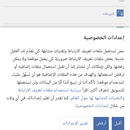
التبرعات
(يفتح
نافذة
جديدة)
مكتبة برج المراقبة الالكترونية
™
(يفتح
إعدادات الخصوصية
نافذة
JW Hub
جديدة)
(يفتح
نحن نستعمل ملفات تعريف الارتباط وتقنيات مشابهة كي نُقدِّم لك أفضل
نافذة
®
خدمة. بعض ملفات تعريف الارتباط ضرورية كي يعمل موقعنا ولا يمكن
تطبيق
JW Library
جديدة)
رفضها. ولكن بإمكانك أن تختار إما أن تقبل استعمال ملفات إضافية أو
مكتبة برج المراقبة
ترفض استعمالها. والهدف من هذه الملفات الإضافية هو أن نُسهِّل عليك
استخدام موقعنا. تأكَّد أننا لن نبيع أبدًا أيًّا من البيانات ولن نستعملها
للتسويق. لتعرف أكثر، اقرأ
سياسة استخدام ملفات تعريف الارتباط
والتقنيات المشابهة لها حول العالم
. كما تقدر أن تغيِّر إعداداتك في أي وقت
Copyright
© 2026 .Watch Tower Bible and Tract Society of Pennsylvania
من خلال
إعدادات الخصوصية
.
شروط الاستخدام
|
سياسة الخصوصية
|
إعدادات الخصوصية
عر
الم
أقبل
أرفض
تغيير الإعدادات