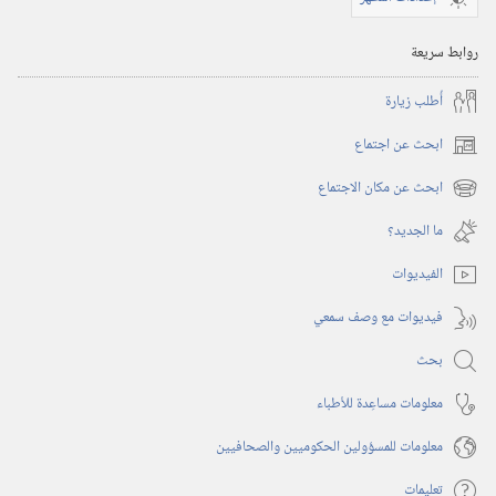
ديسمبر‏
‎٢٠٠٤
روابط سريعة
أُطلب زيارة
ابحث عن اجتماع
(يفتح
نافذة
ابحث عن مكان الاجتماع
(يفتح
جديدة)
نافذة
ما الجديد؟‏
جديدة)
الفيديوات
فيديوات مع وصف سمعي
بحث
معلومات مساعِدة للأطباء
معلومات للمسؤولين الحكوميين والصحافيين
تعليمات