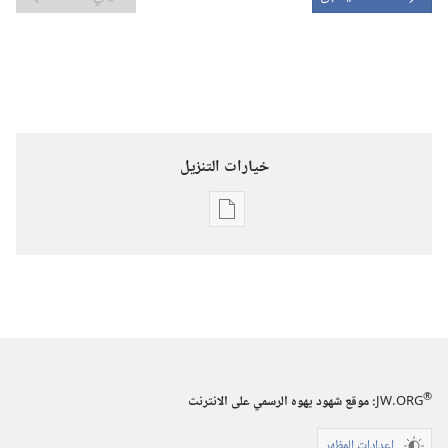
خيارات التنزيل
خيارات
تنزيل
الاصدارات
برج
المراقبة
(‏الطبعة
الدراسية)‏
®
JW.ORG
:‏ موقع شهود يهوه الرسمي على الانترنت
١‏ ‏‎كانون١/
إعدادات المظهر