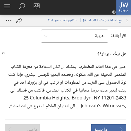
JW.ORG
تسجيل
تغيير
البحث
اظهر
الدخول
لغة
في
القائم
(يفتح
برج المراقبة (‏الطبعة الدراسية)‏ | ‏‎ ١‏ ‏‎كانون١/ديسمبر‏ ‎٢٠٠٤
الموقع
JW.‎ORG
نافذة
جديدة)
اقرأ باللغة
هل ترحِّب بزيارة؟‏
حتى في هذا العالم المضطرب،‏ يمكنك ان تنال السعادة من معرفة الكتاب
المقدس الدقيقة عن الله،‏ ملكوته،‏ وقصده البديع للجنس البشري.‏ فإذا كنت
تودّ الحصول على المزيد من المعلومات او ترغب في ان يزورك احد في
بيتك ليدير معك درسا مجانيا في الكتاب المقدس،‏ فاكتب من فضلك الى
ما يسبق
ما يلي