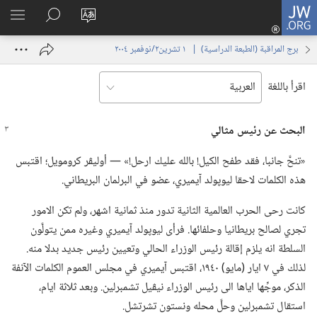
JW.ORG
تسجيل
تغيير
البحث
اظهر
الدخول
لغة
في
القائم
(يفتح
برج المراقبة (‏الطبعة الدراسية)‏ | ‏‎ ١‏ ‏‎تشرين٢/نوفمبر‏ ‎٢٠٠٤
الموقع
JW.‎ORG
نافذة
جديدة)
اقرأ باللغة
البحث عن رئيس مثالي
‏«تنحَّ جانبا،‏ فقد طفح الكيل!‏ بالله عليك ارحل!‏» —‏ أوليڤر كرومويل؛‏ اقتبس
هذه الكلمات لاحقا ليوپولد آيميري،‏ عضو في البرلمان البريطاني.‏
كانت رحى الحرب العالمية الثانية تدور منذ ثمانية اشهر،‏ ولم تكن الامور
تجري لصالح بريطانيا وحلفائها.‏ فرأى ليوپولد آيميري وغيره ممن يتولَّون
السلطة انه يلزم إقالة رئيس الوزراء الحالي وتعيين رئيس جديد بدلا منه.‏
لذلك في ٧ ايار (‏مايو)‏ ١٩٤٠،‏ اقتبس آيميري في مجلس العموم الكلمات الآنفة
الذكر،‏ موجِّها اياها الى رئيس الوزراء نيڤيل تشمبرلين.‏ وبعد ثلاثة ايام،‏
استقال تشمبرلين وحلَّ محله ونستون تشرتشل.‏