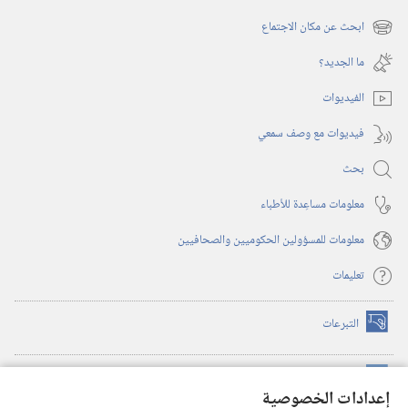
(يفتح
نافذة
ابحث عن مكان الاجتماع
(يفتح
جديدة)
نافذة
ما الجديد؟‏
جديدة)
الفيديوات
فيديوات مع وصف سمعي
بحث
معلومات مساعِدة للأطباء
معلومات للمسؤولين الحكوميين والصحافيين
تعليمات
التبرعات
(يفتح
نافذة
جديدة)
مكتبة برج المراقبة الالكترونية
™
(يفتح
إعدادات الخصوصية
نافذة