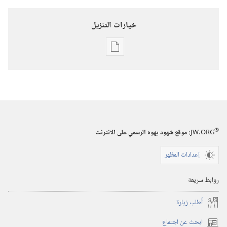
خيارات التنزيل
خيارات
تنزيل
الاصدارات
برج
المراقبة
(‏الطبعة
®
JW.ORG
:‏ موقع شهود يهوه الرسمي على الانترنت
الدراسية)‏
إعدادات المظهر
١‏ ‏‎تشرين٢/
نوفمبر‏
روابط سريعة
‎٢٠٠٤
أُطلب زيارة
ابحث عن اجتماع