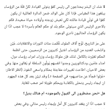
لا
شك ان البشر يحتاجون الى رئيس كفؤ يتولى القيادة.‏ لكنَّ قلّة من الرؤساء
يبلغون هذا المقياس.‏ فإذا كان على الوالد ضمن الدائرة العائلية ان يكون
كفؤا في تولّي قيادة عائلته لكي تعيش زوجته وأولاده حياة سعيدة،‏ فكم
بالاحرى الرئيس الذي سيتولى حكم بلد او حكم العالم بأسره؟‏ لا عجب اذًا ان
يكون الرؤساء المثاليون نادري الوجود.‏
على مرّ التاريخ،‏ تُوِّج آلاف الملوك،‏ نُظِّمت مئات الثورات والانقلابات،‏ عُيِّن
وانتُخب العديد من الرؤساء،‏ اغتيل كثيرون من الرسميين،‏ حتى انظمة
الحكم تغيَّرت بالكامل.‏ لذلك فإن ملوكا،‏ رؤساء وزراء،‏ امراء،‏ رؤساء دول،‏
امناء عامّين،‏ ودكتاتوريين وجدوا انفسهم يُولَّون السلطة او يُقالون منها.‏ وفي
بعض الاحيان،‏ اطاحت تغييرات مفاجئة بحكام واسعي النفوذ.‏ (‏انظر الاطار:‏
«عُزلوا فجأة عن مناصبهم» في الصفحة ٥.‏)‏ وقد تبيَّن بعد كل هذه الجهود
ان ايجاد رئيس يتحلى بالكفاءة ويحكم طويلا امر صعب للغاية.‏
هل «نحن مضطرون الى القبول بالموجود» ام هنالك بديل؟‏
لا عجب اذًا ان يفقد كثيرون كل أمل بإيجاد رئيس مثالي.‏ وفي بعض