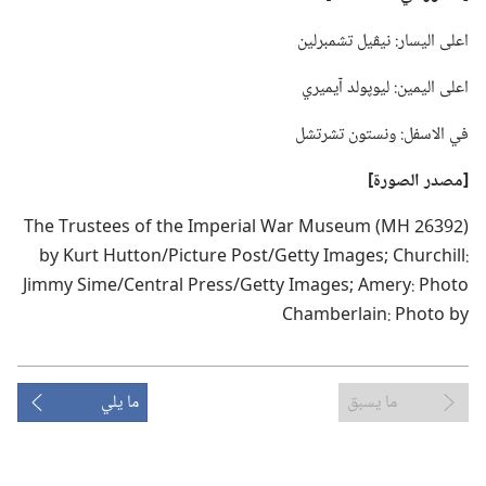
اعلى اليسار:‏ نيڤيل تشمبرلين
اعلى اليمين:‏ ليوپولد آيميري
في الاسفل:‏ ونستون تشرتشل
‏[مصدر الصورة]‏
ما يسبق
ما يلي