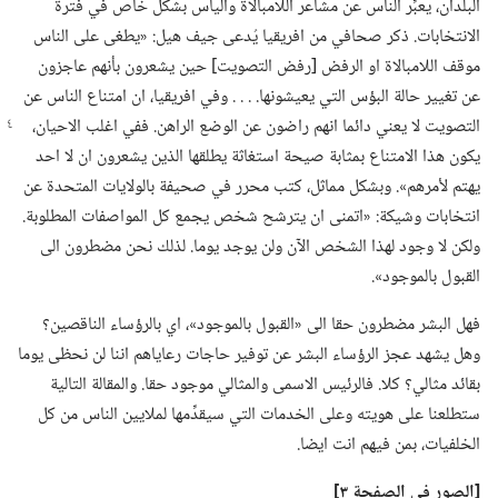
البلدان،‏ يعبِّر الناس عن مشاعر اللامبالاة واليأس بشكل خاص في فترة
الانتخابات.‏ ذكر صحافي من افريقيا يُدعى جيف هيل:‏ «يطغى على الناس
موقف اللامبالاة او الرفض [رفض التصويت] حين يشعرون بأنهم عاجزون
عن تغيير حالة البؤس التي يعيشونها.‏ .‏ .‏ .‏ وفي افريقيا،‏ ان امتناع الناس عن
التصويت لا يعني دائما انهم راضون
عن الوضع الراهن.‏ ففي اغلب الاحيان،‏
يكون هذا الامتناع بمثابة صيحة استغاثة يطلقها الذين يشعرون ان لا احد
يهتم لأمرهم».‏ وبشكل مماثل،‏ كتب محرر في صحيفة بالولايات المتحدة عن
انتخابات وشيكة:‏ «اتمنى ان يترشح شخص يجمع كل المواصفات المطلوبة.‏
ولكن لا وجود لهذا الشخص الآن ولن يوجد يوما.‏ لذلك نحن مضطرون الى
القبول بالموجود».‏
فهل البشر مضطرون حقا الى «القبول بالموجود»،‏ اي بالرؤساء الناقصين؟‏
وهل يشهد عجز الرؤساء البشر عن توفير حاجات رعاياهم اننا لن نحظى يوما
بقائد مثالي؟‏ كلا.‏ فالرئيس الاسمى والمثالي موجود حقا.‏ والمقالة التالية
ستطلعنا على هويته وعلى الخدمات التي سيقدِّمها لملايين الناس من كل
الخلفيات،‏ بمن فيهم انت ايضا.‏
‏[الصور في الصفحة ٣]‏