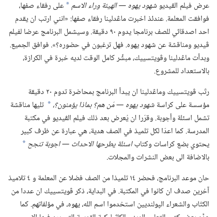
عرض فيلم الڤيديو
شهود يهوه —‏ الهيئة وراء الاسم
على رفقاء صفها،‏
*
فوافقت المعلمة.‏ عندئذ اخبرت ماڠدلينا رفقاء صفها:‏ «انني ارتب ان يقدم
احد اصدقائي للصف برنامجا يدوم ٩٠ دقيقة.‏ وسيشمل البرنامج عرضا لفيلم
ڤيديو ومناقشة عن شهود يهوه.‏ فهل ترغبون في حضوره؟‏».‏ فوافق الجميع.‏
وبدأت ماڠدلينا وڤويتسييك،‏ مبشِّر كامل الوقت لديه خبرة في الكرازة،‏
بالاستعداد للمشروع.‏
رتّب ڤويتسييك وماڠدلينا ان يبدأ البرنامج بمحاضرة تدوم ٢٠ دقيقة
مؤسسة على كراسة
شهود يهوه —‏ مَن هم؟‏ بماذا يؤمنون؟‏،‏
تليها مناقشة
*
تشمل اسئلة وأجوبة.‏ وقرّرا ان يُعرض بعد ذلك فيلم الڤيديو في مكتبة
المدرسة.‏ كما اعدّا لكل تلميذ في الصف هدية،‏ هي عبارة عن ظرف كبير
يحتوي بضع كراسات وكتاب
اسئلة يطرحها الاحداث —‏ اجوبة تنجح
*
بالاضافة الى بعض النشرات والمجلات.‏
حان موعد البرنامج،‏ فحضر ١٤ تلميذا من الصف فضلا عن المعلمة و ٤ تلاميذ
آخرين صدف ان كانوا في المكتبة.‏ في البداية،‏ ذكر ڤويتسييك ان عددا من
الكتّاب والشعراء الپولنديين استخدموا اسم الله،‏ يهوه،‏ في مؤلفاتهم.‏ كما