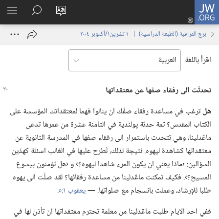
JW.ORG
تسجيل
تغيير
البحث
اظهر
الدخول
لغة
في
القائم
(يفتح
برج المراقبة (‏الطبعة الدراسية)‏ | ‏‎ ١‏ ‏‎تشرين١/أكتوبر‏ ‎٢٠٠٤
الموقع
JW.‎ORG
نافذة
جديدة)
اقرأ باللغة
تحدثَت الى رفقاء صفها عن معتقداتها
هل
ترغب في مساعدة رفقاء صفّك ان ينالوا فهما لمعتقداتك المؤسسة على
الكتاب المقدس؟‏ ثمة حدثة پولندية في الثامنة عشرة من عمرها تدعى
ماڠدلينا،‏ وهي تتحدث باستمرار الى رفقاء صفها في المدرسة الثانوية عن
معتقداتها كشاهدة ليهوه.‏ نتيجة لذلك،‏ تُطرح عليها في الغالب اسئلة كهذين
السؤالين:‏ ‹ماذا يعني ان يكون المرء شاهدا ليهوه؟‏› و ‹هل تؤمنون بيسوع
المسيح؟‏›.‏ فكيف تمكنت ماڠدلينا من مساعدة رفقائها؟‏ لقد صلّت الى يهوه
طلبا للإرشاد،‏ وعملت بانسجام مع صلواتها.‏ —‏
يعقوب ١:‏٥
‏.‏
ففي احد الايام طلبت ماڠدلينا من معلمة تحترم معتقداتها ان تأذن لها في