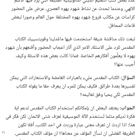
عدَّد بعض كتب التعليم الديني الكاثوليكية القديمة التي يرد فيها الاسم
الالهي.‏ وعندما تحدث عن نشاط شهود يهوه العصري،‏ عرض على الحضور
كراسات عن مكاتب فروع شهود يهوه المختلفة حول العالم وصورا لبعض
قاعات المحافل.‏
تبعت ذلك مناقشة شيقة استخدمت فيها ماڠدلينا وڤويتسييك الكتاب
المقدس للرد على الاسئلة،‏ الامر الذي أثار اعجاب الحضور وأقنعهم بأن شهود
يهوه لا يعلِّمون أفكارهم الخاصة.‏ فماذا كانت بعض هذه الاسئلة وكيف
أُجيب عنها؟‏
السؤال:‏
الكتاب المقدس مليء بالعبارات الغامضة والاستعارات التي يمكن
تفسيرها بعدة طرائق.‏ فكيف يمكن للمرء ان يعرف حقا ما يقوله الكتاب
المقدس لكي يحيا وفق تعاليمه؟‏
الجواب:‏
يعتقد البعض ان بإمكانكم استخدام الكتاب المقدس لدعم اية
فكرة لديكم مثلما تُستخدَم الآلة الموسيقية لعزف شتى الالحان.‏ لكن فكّر في
هذا:‏ اذا اردتَ ان تعرف معنى عبارة وردت في احد الكتب،‏ أفلا تكون
الطريقة الفضلى ان تسأل المؤلف عن معناها؟‏
ان مؤلف الكتاب المقدس،‏