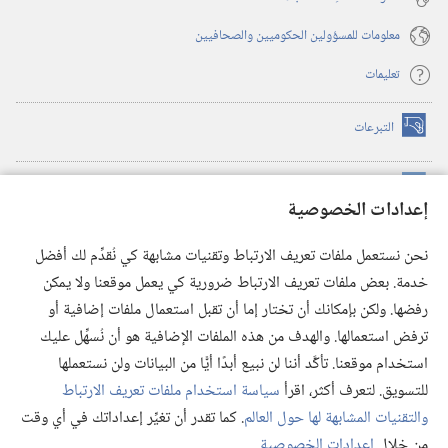
معلومات للمسؤولين الحكوميين والصحافيين
تعليمات
التبرعات
(يفتح
نافذة
جديدة)
مكتبة برج المراقبة الالكترونية
™
(يفتح
إعدادات الخصوصية
نافذة
JW Hub
جديدة)
(يفتح
نحن نستعمل ملفات تعريف الارتباط وتقنيات مشابهة كي نُقدِّم لك أفضل
نافذة
®
خدمة. بعض ملفات تعريف الارتباط ضرورية كي يعمل موقعنا ولا يمكن
تطبيق
JW Library
جديدة)
رفضها. ولكن بإمكانك أن تختار إما أن تقبل استعمال ملفات إضافية أو
مكتبة برج المراقبة
ترفض استعمالها. والهدف من هذه الملفات الإضافية هو أن نُسهِّل عليك
استخدام موقعنا. تأكَّد أننا لن نبيع أبدًا أيًّا من البيانات ولن نستعملها
للتسويق. لتعرف أكثر، اقرأ
سياسة استخدام ملفات تعريف الارتباط
والتقنيات المشابهة لها حول العالم
. كما تقدر أن تغيِّر إعداداتك في أي وقت
Copyright
© 2026 .Watch Tower Bible and Tract Society of Pennsylvania
من خلال
إعدادات الخصوصية
.