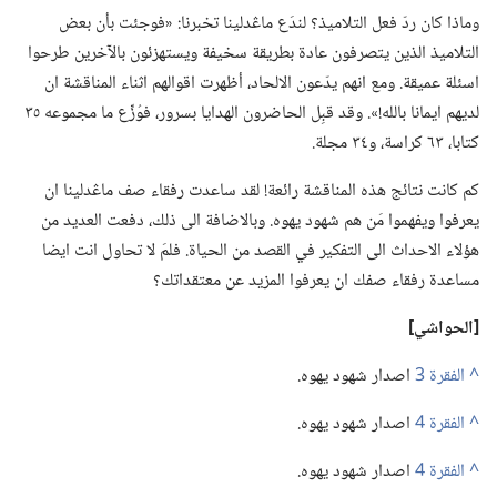
وماذا كان ردّ فعل التلاميذ؟‏ لندَع ماڠدلينا تخبرنا:‏ «فوجئت بأن بعض
التلاميذ الذين يتصرفون عادة بطريقة سخيفة ويستهزئون بالآخرين طرحوا
اسئلة عميقة.‏ ومع انهم يدّعون الالحاد،‏ أظهرت اقوالهم اثناء المناقشة ان
لديهم ايمانا بالله!‏».‏ وقد قبِل الحاضرون الهدايا بسرور،‏ فوُزِّع ما مجموعه ٣٥
كتابا،‏ ٦٣ كراسة،‏ و٣٤ مجلة.‏
كم كانت نتائج هذه المناقشة رائعة!‏ لقد ساعدت رفقاء صف ماڠدلينا ان
يعرفوا ويفهموا مَن هم شهود يهوه.‏ وبالاضافة الى ذلك،‏ دفعت العديد من
هؤلاء الاحداث الى التفكير في القصد من الحياة.‏ فلمَ لا تحاول انت ايضا
مساعدة رفقاء صفك ان يعرفوا المزيد عن معتقداتك؟‏
‏[الحواشي]‏
^
اصدار شهود يهوه.‏
^
اصدار شهود يهوه.‏
^
اصدار شهود يهوه.‏