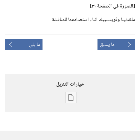
‏[الصورة في الصفحة ٣١]‏
ماڠدلينا وڤويتسييك اثناء استعدادهما للمناقشة
ما يسبق
ما يلي
خيارات التنزيل
خيارات
تنزيل
الاصدارات
برج
المراقبة