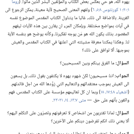
يهوه الله،‏ هو حي بعكس بعض الكتّاب والمؤلفين البشر الذين ماتوا.‏ (‏
روما
١:‏٢٠؛‏
١ كورنثوس ٨:‏٥،‏ ٦
‏)‏ ولفهم المعنى الصحيح لآية معينة،‏ يمكن الرجوع الى
القرينة.‏ بالاضافة الى ذلك،‏ غالبا ما يتناول الكتاب المقدس الموضوع نفسه
في آيات بمواضع مختلفة.‏ وبإمكان المرء ان يقارن بين هذه الآيات ليفهم
المقصود.‏ بذلك يكون الله هو مَن يوجه تفكيرنا،‏ وكأنه يوضح هو بنفسه الآية
لنا.‏ وهكذا يمكننا معرفة مشيئته التي اعلنها في الكتاب المقدس والعيش
بموجبها.‏ ألا توافق على ذلك؟‏
السؤال:‏
ما الفرق بينكم وبين المسيحيين؟‏
الجواب:‏
اننا
مسيحيون!‏ لكنّ شهود يهوه لا يكتفون بقول ذلك،‏ بل يسعون
الى العيش بموجب معتقداتهم والتعاليم التي زوَّدها الله من اجل فائدتهم.‏
(‏
اشعياء ٤٨:‏١٧،‏ ١٨
‏)‏ وبما ان كل تعاليمهم مؤسسة على الكتاب المقدس،‏ فهم
واثقون بأنهم على حق.‏ —‏
متى ٧:‏١٣،‏ ١٤،‏
٢١-‏٢٣
‏.‏
السؤال:‏
لماذا تقتربون من اشخاص لا تعرفونهم وتصرّون على التكلم اليهم؟‏
ألا يعني ذلك انكم تفرضون دينكم على الآخرين؟‏