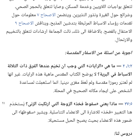
تتعلق بواجبات اللاويين وخدمة المسكن،‏ وصايا تتعلق بالحجر الصحي،‏
وشرائع حول الغيرة ونذور النذيرين.‏ ويتضمن
الاصحاح ٧
معلومات حول
تقدمات رؤساء الاسباط المرتبطة بتدشين المذبح،‏ ويناقش
الاصحاح ٩
الاحتفال بالفصح.‏ بالاضافة الى ذلك،‏ نالت الجماعة ارشادات تتعلق بالتخييم
والارتحال.‏
اجوبة عن اسئلة من الاسفار المقدسة:‏
٢:‏١،‏ ٢
‏—‏ ما هي ‹الرايات› التي وجب ان تخيّم عندها الفرق ذات الثلاثة
الاسباط
في
البرية؟‏
لا يوضح الكتاب المقدس ماهية هذه الرايات.‏ غير انها
لم تُعتبَر رموزا مقدسة ولم تُعطَ مغزى دينيا.‏ انما استُعمِلت لمساعدة
الشخص على ايجاد مكانه الصحيح في المحلة.‏
٥:‏٢٧
‏—‏ ماذا يعني ‹سقوط فخذ› الزوجة
التي ارتكبت الزنى؟‏
يُستخدَم
هنا التعبير «فخذ» للاشارة الى الاعضاء التناسلية.‏ ويشير ‹سقوطها› الى
ضمور هذه الاعضاء بحيث يصبح الحبل مستحيلا.‏
دروس لنا:‏