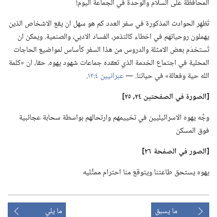
المحافظة على السلام والوحدة في الجماعة اليوم!‏
تُظهِر الحوادث المذكورة في سفر العدد كم هو سهل ان يقع الاشخاص الذين
يهملون روحياتهم في اخطاء كالتذمر،‏ الفساد الادبي،‏ والصنمية.‏ ويمكن ان
تُستخدَم بعض الامثلة والدروس من هذا السفر كأساس لمواضيع الحاجات
المحلية في اجتماع الخدمة الذي تعقده جماعات شهود يهوه.‏ حقا،‏ ان «كلمة
الله حية وفعالة» في حياتنا.‏ —‏
عبرانيين ٤:‏١٢
‏.‏
‏[الصورة
في
الصفحتين ٢٤،‏ ٢٥]‏
وجَّه يهوه الاسرائيليين في تخييمهم وارتحالهم بواسطة سحابة عجائبية
فوق المسكن
‏[الصور
في
الصفحة ٢٦]‏
يهوه يستحق طاعتنا ويتوقع منا احترام ممثِّليه
ما يسبق
ما يلي