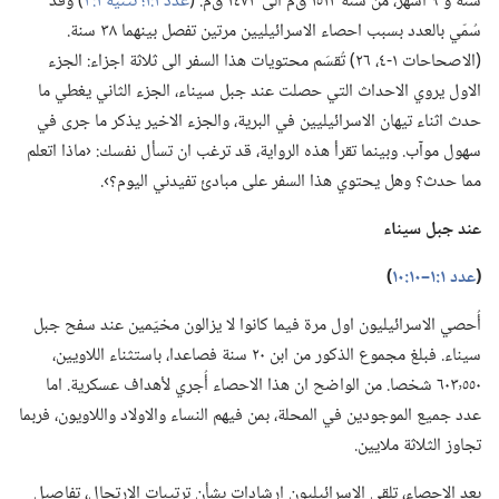
سنة و ٩ اشهر،‏ من سنة ١٥١٢ ق‌م الى ١٤٧٣ ق‌م.‏ (‏
عدد ١:‏١؛‏
تثنية ١:‏٣
‏)‏ وقد
سُمّي بالعدد بسبب احصاء الاسرائيليين مرتين تفصل بينهما ٣٨ سنة.‏
(‏الاصحاحات ١-‏٤،‏ ٢٦)‏ تُقسَم محتويات هذا السفر الى ثلاثة اجزاء:‏ الجزء
الاول يروي الاحداث التي حصلت عند جبل سيناء،‏ الجزء الثاني يغطي ما
حدث اثناء تيهان الاسرائيليين في البرية،‏ والجزء الاخير يذكر ما جرى في
سهول موآب.‏ وبينما تقرأ هذه الرواية،‏ قد ترغب ان تسأل نفسك:‏ ‹ماذا اتعلم
مما حدث؟‏ وهل يحتوي هذا السفر على مبادئ تفيدني اليوم؟‏›.‏
عند جبل سيناء
‏(‏
عدد ١:‏١–‏١٠:‏١٠
‏)‏
أُحصي الاسرائيليون اول مرة فيما كانوا لا يزالون مخيّمين عند سفح جبل
سيناء.‏ فبلغ مجموع الذكور من ابن ٢٠ سنة فصاعدا،‏ باستثناء اللاويين،‏
٦٠٣٬٥٥٠ شخصا.‏ من الواضح ان هذا الاحصاء أُجري لأهداف عسكرية.‏ اما
عدد جميع الموجودين في المحلة،‏ بمن فيهم النساء والاولاد واللاويون،‏ فربما
تجاوز الثلاثة ملايين.‏
بعد الاحصاء،‏ تلقى الاسرائيليون ارشادات بشأن ترتيبات الارتحال،‏ تفاصيل