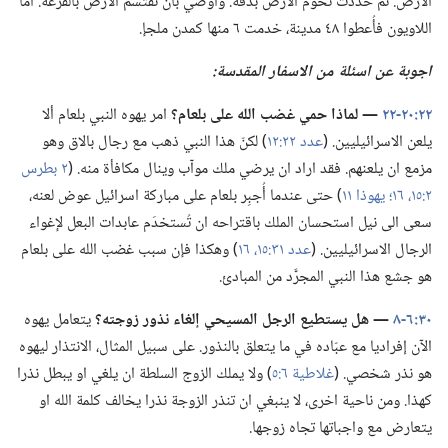
الارض.‏ ثم حُدِّدت تخوم الارض بدقة.‏ وأُوصي بأن تُقتَسم الارض بالقرعة.‏ اما
اللاويون فأُعطوا ٤٨ مدينة،‏ خدمت ٦ منها كمدن ملجإ.‏
اجوبة عن اسئلة من الاسفار المقدسة:‏
٢٢:‏٢٠-‏٢٢
‏—‏ لماذا حمي غضب الله على بلعام؟‏
امر يهوه النبي بلعام ألا
يلعن الاسرائيليين.‏ (‏
عدد ٢٢:‏١٢
‏)‏ لكنّ هذا النبي ذهب مع رجال بالاق وهو
مزمع ان يلعنهم.‏ فقد اراد ان يرضي ملك موآب وينال مكافأة منه.‏ (‏
٢ بطرس
٢:‏١٥،‏ ١٦؛‏
يهوذا ١١
‏)‏ حتى عندما أُجبِر بلعام على مباركة اسرائيل عوض لعنه،‏
سعى الى نيل استحسان الملك باقتراحه ان تُستخدَم عابدات البعل لإغواء
الرجال الاسرائيليين.‏ (‏
عدد ٣١:‏١٥،‏ ١٦
‏)‏ وهكذا فإن سبب غضب الله على بلعام
هو جشع هذا النبي المجرَّد من المبادئ.‏
٣٠:‏٦-‏٨
‏—‏ هل يستطيع الرجل المسيحي إلغاء نذور زوجته؟‏
يتعامل يهوه
الآن إفراديا مع عبّاده في ما يتعلق بالنذور.‏ على سبيل المثال،‏ الانتذار ليهوه
هو نذر شخصي.‏ (‏
غلاطية ٦:‏٥
‏)‏ ولا يملك الزوج السلطة ان يلغي او يبطل نذرا
كهذا.‏ ومن ناحية اخرى،‏ لا ينبغي ان تنذر الزوجة نذرا يخالف كلمة الله او
يتعارض مع واجباتها تجاه زوجها.‏