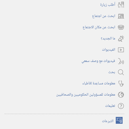
أُطلب زيارة
ابحث عن اجتماع
(يفتح
نافذة
ابحث عن مكان الاجتماع
(يفتح
جديدة)
نافذة
ما الجديد؟‏
جديدة)
الفيديوات
فيديوات مع وصف سمعي
بحث
معلومات مساعِدة للأطباء
معلومات للمسؤولين الحكوميين والصحافيين
تعليمات
التبرعات
(يفتح