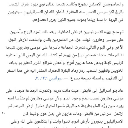
والجاسوسَين الامينَين يشوع وكالب.‏ نتيجة لذلك،‏ نوى يهوه ضرب الشعب
بالوبإ،‏ لكنّ موسى التمس منه المغفرة.‏ فأعلن الله ان الاسرائيليين سيتيهون
في البرية ٤٠ سنة ريثما يموت جميع الذين جرى احصاؤهم.‏
ثم منح يهوه الاسرائيليين فرائض اضافية.‏ وبعد ذلك تمرد قورح وآخرون
على موسى وهارون.‏ فهلك جزء من المتمردين بالنار،‏ وابتلعت الارض الجزء
الآخر.‏ وفي اليوم التالي،‏ تذمرت الجماعة بأسرها على موسى وهارون.‏ نتيجة
لذلك،‏ مات ١٤٬٧٠٠ شخص بوبإ من يهوه.‏ ثم كشف الله عن الرجل الذي اختاره
كرئيس كهنة بجعل عصا هارون تُفرِخ.‏ وأعطى شرائع اخرى تتعلق بواجبات
اللاويين وتطهير الشعب.‏ رمز رماد البقرة الحمراء المشار اليه في هذا السفر
الى التطهير بواسطة ذبيحة يسوع.‏ —‏
عبرانيين ٩:‏١٣،‏ ١٤
‏.‏
عاد بنو اسرائيل الى قادِش،‏ حيث ماتت مريم.‏ وتذمرت الجماعة مجددا على
موسى وهارون بسبب عدم وجود الماء.‏ ولأن موسى وهارون لم يقدِّسا اسم
يهوه حين زوَّد الماء بطريقة عجائبية،‏ خسرا امتياز دخول ارض الموعد.‏ ثم
ارتحل اسرائيل من قادِش،‏ ومات هارون في جبل هور.‏ وفيما كان
الاسرائيليون يدورون بأرض ادوم،‏ تعبوا وابتدأوا يتكلمون على الله وعلى