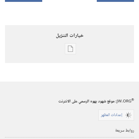
خيارات التنزيل
خيارات
تنزيل
الاصدارات
برج
المراقبة
(‏الطبعة
®
JW.ORG
:‏ موقع شهود يهوه الرسمي على الانترنت
الدراسية)‏
إعدادات المظهر
١‏ ‏‎آب/
أغسطس‏
روابط سريعة
‎٢٠٠٤