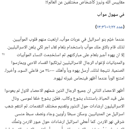
مقاييس الله ونبرز كأشخاص مختلفين عن العالم؟‏!‏
في سهول موآب
‏(‏
عدد ٢٢:‏١–‏٣٦:‏١٣
‏)‏
عندما خيَّم بنو اسرائيل في عربات موآب،‏ ارتعبت منهم قلوب الموآبيين.‏
لذلك قام بالاق ملك موآب باستخدام بلعام لقاء اجر لكي يلعن الاسرائيليين.‏
إلا ان يهوه أجبر بلعام على مباركتهم.‏
ثم استُخدِمت النساء الموآبيات
والمديانيات لإغواء الرجال الاسرائيليين ليرتكبوا الفساد الادبي ويمارسوا
الصنمية.‏ نتيجة لذلك،‏ أرسل يهوه وبأ وأهلك ٢٤٬٠٠٠ من فاعلي السوء.‏ وأخيرا،‏
امتنع الوبأ عندما أظهر فينحاس غيرته ليهوه.‏
أظهر الاحصاء الثاني ان جميع الرجال الذين شملهم الاحصاء الاول لم يعودوا
على قيد الحياة،‏ باستثناء يشوع وكالب.‏ فعُيِّن يشوع خلفا لموسى.‏ ونال
الاسرائيليون ارشادات حول النذور وتقديم مختلف التقدمات.‏ ثم انتقم شعب
اسرائيل من المديانيين.‏ وسكن سبطا رأوبين وجاد ونصف سبط منسى
شرقي نهر الاردن.‏ كما أُعطي اسرائيل ارشادات حول عبور الاردن وتملُّك