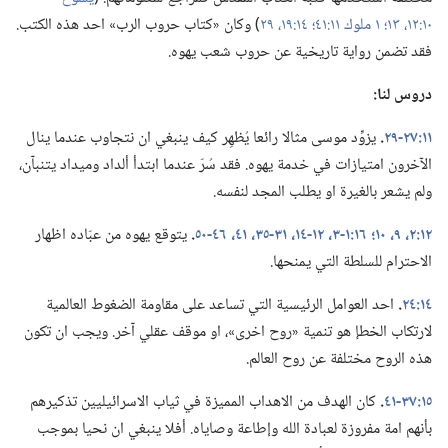
١٠:‏١٢،‏ ١٣؛‏
١ ملوك ١١:‏٤١؛‏
١٤:‏١٩،‏
٢٩
‏)‏ وكان «كتاب حروب الرب» احد هذه الكتب.‏
فقد تضمن رواية تاريخية عن حروب شعب يهوه.‏
دروس لنا:‏
١١:‏٢٧-‏٢٩
‏.‏
يزوِّد موسى مثالا رائعا يُظهِر كيف ينبغي ان نتجاوب عندما ينال
الآخرون امتيازات في خدمة يهوه.‏ فقد سُرّ عندما ابتدأ ألداد وميداد يتنبآن،‏
ولم يشعر بالغيرة او يطلب المجد لنفسه.‏
١٢:‏٢،‏
٩،‏ ١٠؛‏
١٦:‏١-‏٣،‏
١٢-‏١٤،‏
٣١-‏٣٥،‏
٤١،‏
٤٦-‏٥٠
‏.‏
يتوقع يهوه من عبّاده اظهار
الاحترام للسلطة التي يمنحها.‏
١٤:‏٢٤
‏.‏
احد العوامل الرئيسية التي تساعد على مقاومة الضغوط العالمية
لارتكاب الخطإ هو تنمية «روح اخرى»،‏ او موقف عقلي آخر.‏ ويجب ان تكون
هذه الروح مختلفة عن روح العالم.‏
١٥:‏٣٧-‏٤١
‏.‏
كان الهدف من الاهداب المميزة في ثياب الاسرائيليين تذكيرهم
بأنهم امة مفروزة لعبادة الله وإطاعة وصاياه.‏ أفلا ينبغي ان نحيا بموجب