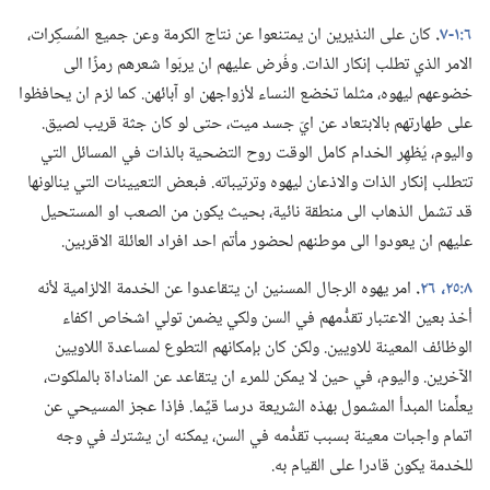
٦:‏١-‏٧
‏.‏
كان على النذيرين ان يمتنعوا عن نتاج الكرمة وعن جميع المُسكِرات،‏
الامر الذي تطلب إنكار الذات.‏ وفُرض عليهم ان يربّوا شعرهم رمزًا الى
خضوعهم ليهوه،‏ مثلما تخضع النساء لأزواجهن او آبائهن.‏ كما لزم ان يحافظوا
على طهارتهم بالابتعاد عن ايّ جسد ميت،‏ حتى لو كان جثة قريب لصيق.‏
واليوم،‏ يُظهِر الخدام كامل الوقت روح التضحية بالذات في المسائل التي
تتطلب إنكار الذات والاذعان ليهوه وترتيباته.‏ فبعض التعيينات التي ينالونها
قد تشمل الذهاب الى منطقة نائية،‏ بحيث يكون من الصعب او المستحيل
عليهم ان يعودوا الى موطنهم لحضور مأتم احد افراد العائلة الاقربين.‏
٨:‏٢٥،‏ ٢٦
‏.‏
امر يهوه الرجال المسنين ان يتقاعدوا عن الخدمة الالزامية لأنه
أخذ بعين الاعتبار تقدُّمهم في السن ولكي يضمن تولي اشخاص اكفاء
الوظائف المعينة للاويين.‏ ولكن كان بإمكانهم التطوع لمساعدة اللاويين
الآخرين.‏ واليوم،‏ في حين لا يمكن للمرء ان يتقاعد عن المناداة بالملكوت،‏
يعلِّمنا المبدأ المشمول بهذه الشريعة درسا قيِّما.‏ فإذا عجز المسيحي عن
اتمام واجبات معينة بسبب تقدُّمه في السن،‏ يمكنه ان يشترك في وجه
للخدمة يكون قادرا على القيام به.‏