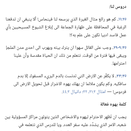
دروس لنا:‏
٢٥:‏١١
‏.‏
كم هو رائع مثال الغيرة الذي يرسمه لنا فينحاس!‏ ألا ينبغي ان تدفعنا
الرغبة في المحافظة على طهارة الجماعة الى إبلاغ الشيوخ المسيحيين بأي
عمل فاسد ادبيا نكون على علم به؟‏!‏
٣٥:‏٩-‏٢٩
‏.‏
وجب على القاتل سهوا ان يترك بيته ويهرب الى احدى مدن الملجإ
ويبقى فيها فترة من الوقت.‏ نتعلم من ذلك ان الحياة مقدسة وأن علينا
احترامها.‏
٣٥:‏٣٣
‏.‏
لا يكفَّر عن الارض التي تدنست بالدم البريء المسفوك إلا بدم
سافكيه.‏ وكم يكون ملائما ان يهلك يهوه الاشرار قبل تحويل الارض الى
فردوس!‏ —‏
امثال ٢:‏٢١،‏ ٢٢؛‏
دانيال ٢:‏٤٤
‏.‏
كلمة يهوه فعالة
يجب ان نُظهِر الاحترام ليهوه والاشخاص الذين يتولون مراكز المسؤولية بين
شعبه،‏ الامر الذي يشدِّد عليه سفر العدد.‏ ويا للدرس الذي نتعلمه في