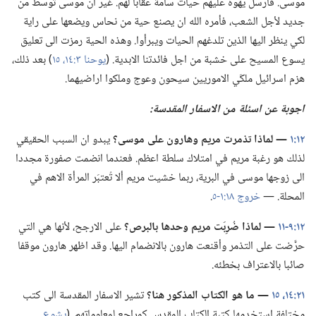
موسى.‏ فأرسل يهوه عليهم حيات سامة عقابا لهم.‏ غير ان موسى توسط من
جديد لأجل الشعب،‏ فأمره الله ان يصنع حية من نحاس ويضعها على راية
لكي ينظر اليها الذين تلدغهم الحيات ويبرأوا.‏ وهذه الحية رمزت الى تعليق
يسوع المسيح على خشبة من اجل فائدتنا الابدية.‏ (‏
يوحنا ٣:‏١٤،‏ ١٥
‏)‏ بعد ذلك،‏
هزم اسرائيل ملكَي الاموريين سيحون وعوج وملكوا اراضيهما.‏
اجوبة عن اسئلة من الاسفار المقدسة:‏
١٢:‏١
‏—‏ لماذا تذمرت مريم وهارون على موسى؟‏
يبدو ان السبب الحقيقي
لذلك هو رغبة مريم في امتلاك سلطة اعظم.‏ فعندما انضمت صفورة مجددا
الى زوجها موسى في البرية،‏ ربما خشيت مريم ألا تُعتبَر المرأة الاهم في
المحلة.‏ —‏
خروج ١٨:‏١-‏٥
‏.‏
١٢:‏٩-‏١١
‏—‏ لماذا ضُرِبَت مريم وحدها بالبرص؟‏
على الارجح،‏ لأنها هي التي
حرَّضت على التذمر وأقنعت هارون بالانضمام اليها.‏ وقد اظهر هارون موقفا
صائبا بالاعتراف بخطئه.‏
٢١:‏١٤،‏ ١٥
‏—‏ ما هو الكتاب المذكور هنا؟‏
تشير الاسفار المقدسة الى كتب
مختلفة استخدمها كتبة الكتاب المقدس كمراجع لمعلوماتهم.‏ (‏
يشوع