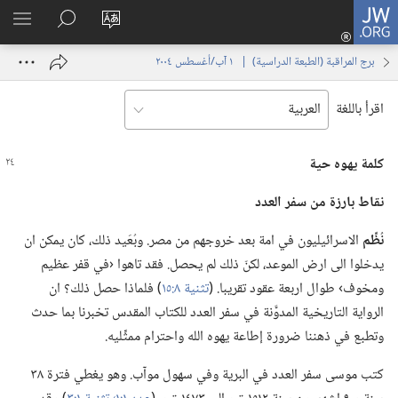
JW.ORG
تسجيل
تغيير
البحث
اظهر
الدخول
لغة
في
القائم
(يفتح
برج المراقبة (‏الطبعة الدراسية)‏ | ‏‎ ١‏ ‏‎آب/أغسطس‏ ‎٢٠٠٤
الموقع
JW.‎ORG
نافذة
جديدة)
اقرأ باللغة
كلمة يهوه حية
نقاط بارزة من سفر العدد
نُظِّم
الاسرائيليون في امة بعد خروجهم من مصر.‏ وبُعَيد ذلك،‏ كان يمكن ان
يدخلوا الى ارض الموعد،‏ لكنّ ذلك لم يحصل.‏ فقد تاهوا ‹في قفر عظيم
ومخوف› طوال اربعة عقود تقريبا.‏ (‏
تثنية ٨:‏١٥
‏)‏ فلماذا حصل ذلك؟‏ ان
الرواية التاريخية المدوَّنة في سفر العدد للكتاب المقدس تخبرنا بما حدث
وتطبع في ذهننا ضرورة إطاعة يهوه الله واحترام ممثِّليه.‏
كتب موسى سفر العدد في البرية وفي سهول موآب.‏ وهو يغطي فترة ٣٨