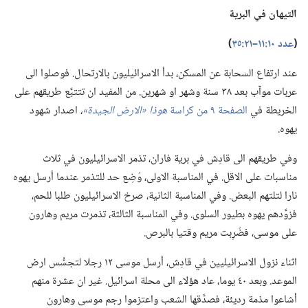
التيهان
في
البرية
‏(‏
عدد ١٠:‏١١–‏٢١:‏٣٥
‏)‏
عند ارتفاع السحابة عن المسكن،‏ بدأ الاسرائيليون بالارتحال.‏ فوصلوا الى
عربات موآب بعد ٣٨ سنة وشهر او شهرين.‏ من المفيد ان تتتبَّع طريقهم على
الخريطة في
الصفحة ٩ من كراسة
هوذا «الارض الجيدة»‏
‏،‏
اصدار شهود
يهوه.‏
وفي طريقهم الى قادِش في برية فاران،‏ تذمر الاسرائيليون في ثلاث
مناسبات على الاقل.‏ في المناسبة الاولى،‏ وُضِع حد للتذمر عندما أرسل يهوه
نارا لتلتهم البعض.‏ وفي المناسبة الثانية،‏ صرخ الاسرائيليون طلبا للحم،‏
فزوَّدهم يهوه بطيور السلوى.‏ وفي المناسبة الثالثة،‏ تذمرت مريم وهارون
على موسى،‏ فضُرِبت مريم وقتيا بالبرص.‏
اثناء نزول الاسرائيليين في قادِش،‏ أرسل موسى ١٢ رجلا لتجسُّس ارض
الموعد.‏ وبعد ٤٠ يوما،‏ عاد هؤلاء الى محلة اسرائيل.‏ غير ان عشرة منهم
أشاعوا مذمة رديئة،‏ فصدَّقها الشعب واعتزموا رجم موسى وهارون