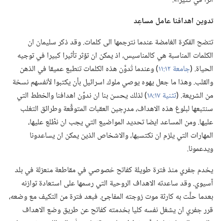
اثَّرا فيّ كثيرا».‏
تدوين اهدافنا عامل مساعِد
تتضح الفكرة الغامضة عندما نترجمها الى كلمات.‏ وقد ذكر سليمان ان
الكلمات المناسبة هي كالمناسيس،‏ اذ يمكن ان تؤثر تأثيرا كبيرا في توجيه
الحياة.‏ (‏
جامعة ١٢:‏١١
‏)‏ وعندما تُدوَّن هذه الكلمات تنطبع عميقا في الذهن
والقلب.‏ وهذا ما جعل يهوه يوصي ملوك اسرائيل بأن يكتبوا لأنفسهم نسخة
من الشريعة.‏ (‏
تثنية ١٧:‏١٨
‏)‏ لذلك يحسن بنا ان ندوِّن اهدافنا والخطط التي
سنتبعها لبلوغ هذه الاهداف،‏ مدرِجين العقبات المتوقَّعة وطرائق التغلب
عليها.‏ ومن المساعد ايضا تحديد المواضيع التي يجب ان نطَّلع عليها،‏
المهارات التي يلزم ان نكتسبها،‏ والاشخاص الذين يمكن ان يساعدونا
ويدعمونا.‏
يخدم جفري منذ فترة طويلة كفاتح خصوصي في مقاطعة منعزلة في بلد
آسيوي.‏ وقد ساعدته الاهداف الروحية التي رسمها على استعادة توازنه
بعدما حلَّت به كارثة موت زوجته المفاجئ.‏ فبعد فترة من التكيف مع وضعه،‏
قرر جفري ان يشغل نفسه كليا بخدمته كفاتح عن طريق وضع الاهداف