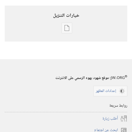
خيارات التنزيل
خيارات
تنزيل
الاصدارات
برج
المراقبة
(‏الطبعة
®
JW.ORG
:‏ موقع شهود يهوه الرسمي على الانترنت
الدراسية)‏
‏‎١٥‏ ‏‎تموز/
إعدادات المظهر
يوليو‏
‎٢٠٠٤
روابط سريعة
أُطلب زيارة
ابحث عن اجتماع