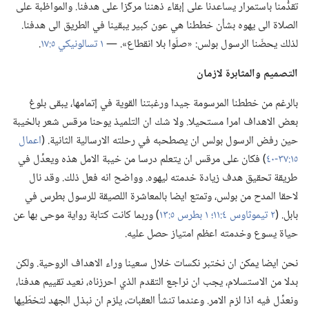
تقدُّمنا باستمرار يساعدنا على إبقاء ذهننا مركّزا على هدفنا.‏ والمواظبة على
الصلاة الى يهوه بشأن خططنا هي عون كبير يبقينا في الطريق الى هدفنا.‏
لذلك يحضّنا الرسول بولس:‏ «صلّوا بلا انقطاع».‏ —‏
١ تسالونيكي ٥:‏١٧
‏.‏
التصميم والمثابرة لازمان
بالرغم من خططنا المرسومة جيدا ورغبتنا القوية في إتمامها،‏ يبقى بلوغ
بعض الاهداف امرا مستحيلا.‏ ولا شك ان التلميذ يوحنا مرقس شعر بالخيبة
حين رفض الرسول بولس ان يصطحبه في رحلته الارسالية الثانية.‏ (‏
اعمال
١٥:‏٣٧-‏٤٠
‏)‏ فكان على مرقس ان يتعلم درسا من خيبة الامل هذه ويعدِّل في
طريقة تحقيق هدف زيادة خدمته ليهوه.‏ وواضح انه فعل ذلك.‏ وقد نال
لاحقا المدح من بولس،‏ وتمتع ايضا بالمعاشرة اللصيقة للرسول بطرس في
بابل.‏ (‏
٢ تيموثاوس ٤:‏١١؛‏
١ بطرس ٥:‏١٣
‏)‏ وربما كانت كتابة رواية موحى بها عن
حياة يسوع وخدمته اعظم امتياز حصل عليه.‏
نحن ايضا يمكن ان نختبر نكسات خلال سعينا وراء الاهداف الروحية.‏ ولكن
بدلا من الاستسلام،‏ يجب ان نراجع التقدم الذي احرزناه،‏ نعيد تقييم هدفنا،‏
ونعدِّل فيه اذا لزم الامر.‏ وعندما تنشأ العقبات،‏ يلزم ان نبذل الجهد لتخطّيها