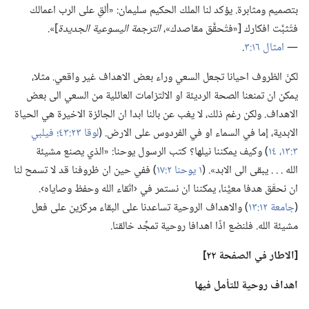
بتصميم ومثابرة.‏ يؤكد لنا الملك الحكيم سليمان:‏ «ألقِ على الرب اعمالك
فتُثبَّت افكارك [«فتُحقَّق مقاصدك»،‏
الترجمة اليسوعية الجديدة
‏]».‏
—‏
امثال ١٦:‏٣
‏.‏
لكنّ الظروف احيانا تجعل السعي وراء بعض الاهداف غير واقعي.‏ مثلا،‏
يمكن ان تمنعنا الصحة الرديئة او الالتزامات العائلية من السعي الى بعض
الاهداف.‏ ولكن رغم ذلك،‏ لا يغب عن بالنا ابدا ان الجائزة الاخيرة هي الحياة
الابدية،‏ إما في السماء او في الفردوس على الارض.‏ (‏
لوقا ٢٣:‏٤٣؛‏
فيلبي
٣:‏١٣،‏ ١٤
‏)‏ وكيف يمكننا نيلها؟‏ كتب الرسول يوحنا:‏ «الذي يصنع مشيئة
الله .‏ .‏ .‏ يبقى الى الابد».‏ (‏
١ يوحنا ٢:‏١٧
‏)‏ ففي حين ان ظروفنا قد لا تسمح لنا
ان نحقّق هدفا معيَّنا،‏ يمكننا ان نستمر في ‹اتّقاء الله وحفظ وصاياه›.‏
(‏
جامعة ١٢:‏١٣
‏)‏ والاهداف الروحية تساعدنا على البقاء مركّزين على فعل
مشيئة الله.‏ فلنضع اذًا اهدافا روحية تمجِّد خالقنا.‏
‏[الاطار في الصفحة ٢٢]‏
اهداف روحية للتأمل فيها