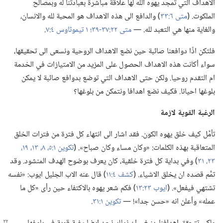
الاهداف التي تمجد يهوه الله لها علاقة مباشرة بعبادتنا له وبمصالح
الملكوت.‏ (‏
متى ٦:‏٣٣
‏)‏ والدافع الى هذه الاهداف هو المحبة لله والانسان،‏
والغاية منها هي التعبد لله.‏ —‏
متى ٢٢:‏٣٧-‏٣٩؛‏
١ تيموثاوس ٤:‏٧
‏.‏
فلتكن اذًا دوافعنا صائبة حين نضع الاهداف الروحية ونسعى الى تحقيقها،‏
سواء أكانت هذه الاهداف الحصول على المزيد من الامتيازات في الخدمة
ام التقدم روحيا.‏ ولكن حتى الاهداف التي توضع بدوافع صائبة لا يمكن
بلوغها احيانا.‏ فكيف نضع اهدافا ونتمكن من بلوغها؟‏
الرغبة القوية لازمة
تأمَّل كيف خلق يهوه الكون.‏ فقد اشار الى انتهاء كل فترة من فترات الخلق
المتعاقبة بهذه الكلمات:‏ «وكان مساء وكان صباح».‏ (‏
تكوين ١:‏٥،‏
٨،‏
١٣،‏
١٩،‏
٢٣،‏
٣١
‏)‏ وفي بداية كل فترة خلقية،‏ كان يعرف بوضوح الهدف المنشود.‏ وقد
تمَّم قصده ان يخلق الاشياء.‏ (‏
كشف ٤:‏١١
‏)‏ قال عنه الاب الجليل ايوب:‏ «نفسه
تشتهي فيفعل».‏ (‏
ايوب ٢٣:‏١٣
‏)‏ فكم شعر يهوه بالاكتفاء حين رأى «كل ما
عمله» وأعلن انه «حسن جدا»!‏ —‏
تكوين ١:‏٣١
‏.‏