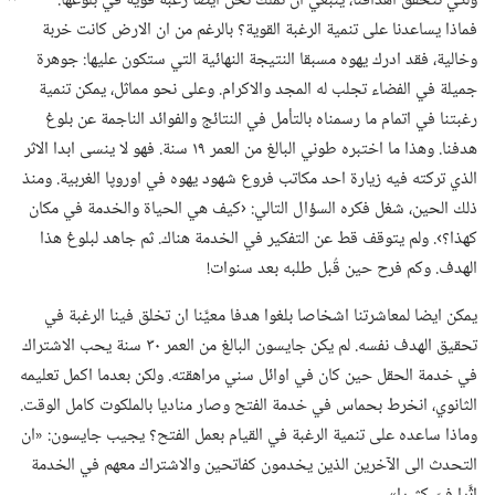
ولكي تتحقق اهدافنا،‏ ينبغي ان نملك نحن ايضا رغبة قوية في بلوغها.‏
فماذا يساعدنا على تنمية الرغبة القوية؟‏ بالرغم من ان الارض كانت خربة
وخالية،‏ فقد ادرك يهوه مسبقا النتيجة النهائية التي ستكون عليها:‏ جوهرة
جميلة في الفضاء تجلب له المجد والاكرام.‏ وعلى نحو مماثل،‏ يمكن تنمية
رغبتنا في اتمام ما رسمناه بالتأمل في النتائج والفوائد الناجمة عن بلوغ
هدفنا.‏ وهذا ما اختبره طوني البالغ من العمر ١٩ سنة.‏ فهو لا ينسى ابدا الاثر
الذي تركته فيه زيارة احد مكاتب فروع شهود يهوه في اوروپا الغربية.‏ ومنذ
ذلك الحين،‏ شغل فكره السؤال التالي:‏ ‹كيف هي الحياة والخدمة في مكان
كهذا؟‏›.‏ ولم يتوقف قط عن التفكير في الخدمة هناك.‏ ثم جاهد لبلوغ هذا
الهدف.‏ وكم فرح حين قُبل طلبه بعد سنوات!‏
يمكن ايضا لمعاشرتنا اشخاصا بلغوا هدفا معيَّنا ان تخلق فينا الرغبة في
تحقيق الهدف نفسه.‏ لم يكن جايسون البالغ من العمر ٣٠ سنة يحب الاشتراك
في خدمة الحقل حين كان في اوائل سني مراهقته.‏ ولكن بعدما اكمل تعليمه
الثانوي،‏ انخرط بحماس في خدمة الفتح وصار مناديا بالملكوت كامل الوقت.‏
وماذا ساعده على تنمية الرغبة في القيام بعمل الفتح؟‏ يجيب جايسون:‏ «ان
التحدث الى الآخرين الذين يخدمون كفاتحين والاشتراك معهم في الخدمة