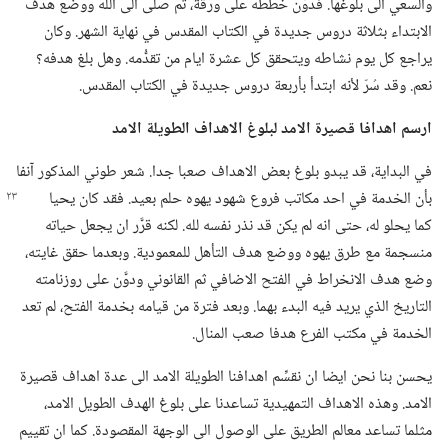
والسعي الى بلوغها.‏ فدوَّن خططه على ورقة،‏ ثم صلّى الى الله ووضع هدف
الابتداء بثلاثة دروس جديدة في الكتاب المقدس في نهاية الشهر.‏ وكان
يراجع كل يوم نشاطه ويتحقق كل عشرة ايام من تقدُّمه.‏ وهل بلغ هدفه؟‏
نعم.‏ وقد سُرّ لأنه ابتدأ بأربعة دروس جديدة في الكتاب المقدس.‏
ارسم اهدافا قصيرة الامد لبلوغ الاهداف الطويلة الامد
في البداية،‏ قد يبدو بلوغ بعض الاهداف صعبا جدا.‏ شعر طوني المذكور آنفا
بأن الخدمة في احد مكاتب فروع شهود يهوه حلم بعيد.‏ فقد كان يحيا
كما يحلو له،‏ حتى انه لم يكن قد نذر نفسه لله.‏ لكنه قرَّر ان يجعل حياته
منسجمة مع طرق يهوه ووضع هدف التأهل للمعمودية.‏ وبعدما حقق غايته،‏
وضع هدف الانخراط في الفتح الاضافي ثم القانوني ودوَّن على روزنامته
التاريخ الذي يريد فيه البدء بهما.‏ وبعد فترة من قيامه بخدمة الفتح،‏ لم تعد
الخدمة في مكتب الفرع هدفا صعب المنال.‏
يحسن بنا نحن ايضا ان نقسِّم اهدافنا الطويلة الامد الى عدة اهداف قصيرة
الامد.‏ وهذه الاهداف التمهيدية تساعدنا على بلوغ الهدف الطويل الامد،‏
مثلما تساعد معالم الطريق على الوصول الى الوجهة المقصودة.‏ كما ان تقييم