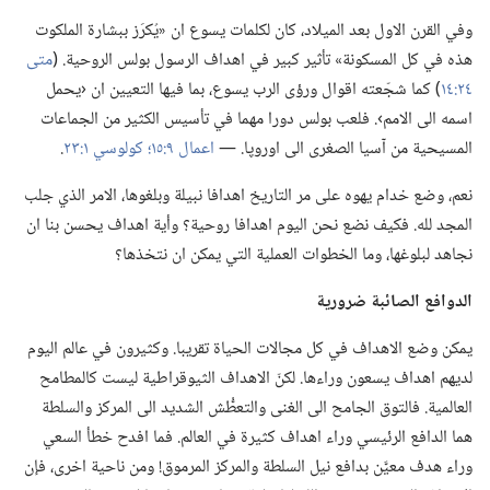
وفي القرن الاول بعد الميلاد،‏ كان لكلمات يسوع ان «يُكرَز ببشارة الملكوت
هذه في كل المسكونة» تأثير كبير في اهداف الرسول بولس الروحية.‏ (‏
متى
٢٤:‏١٤
‏)‏ كما شجّعته اقوال ورؤى الرب يسوع،‏ بما فيها التعيين ان ‹يحمل
اسمه الى الامم›.‏ فلعب بولس دورا مهما في تأسيس الكثير من الجماعات
المسيحية من آسيا الصغرى الى اوروپا.‏ —‏
اعمال ٩:‏١٥؛‏
كولوسي ١:‏٢٣
‏.‏
نعم،‏ وضع خدام يهوه على مر التاريخ اهدافا نبيلة وبلغوها،‏ الامر الذي جلب
المجد لله.‏ فكيف نضع نحن اليوم اهدافا روحية؟‏ وأية اهداف يحسن بنا ان
نجاهد لبلوغها،‏ وما الخطوات العملية التي يمكن ان نتخذها؟‏
الدوافع الصائبة ضرورية
يمكن وضع الاهداف في كل مجالات الحياة تقريبا.‏ وكثيرون في عالم اليوم
لديهم اهداف يسعون وراءها.‏ لكنّ الاهداف الثيوقراطية ليست كالمطامح
العالمية.‏ فالتوق الجامح الى الغنى والتعطُّش الشديد الى المركز والسلطة
هما الدافع الرئيسي وراء اهداف كثيرة في العالم.‏ فما افدح خطأ السعي
وراء هدف معيَّن بدافع نيل السلطة والمركز المرموق!‏ ومن ناحية اخرى،‏ فإن