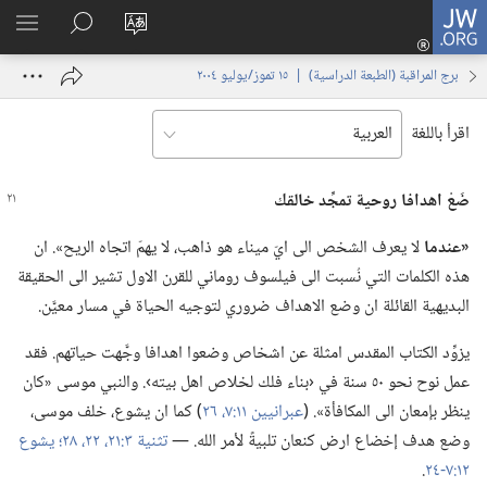
JW.ORG
تسجيل
تغيير
البحث
اظهر
الدخول
لغة
في
القائم
(يفتح
برج المراقبة (‏الطبعة الدراسية)‏ | ‏‎١٥‏ ‏‎تموز/يوليو‏ ‎٢٠٠٤
الموقع
JW.‎ORG
نافذة
جديدة)
اقرأ باللغة
ضَعْ اهدافا روحية تمجِّد خالقك
‏«عندما
لا يعرف الشخص الى ايّ ميناء هو ذاهب،‏ لا يهمّ اتجاه الريح».‏ ان
هذه الكلمات التي نُسبت الى فيلسوف روماني للقرن الاول تشير الى الحقيقة
البديهية القائلة ان وضع الاهداف ضروري لتوجيه الحياة في مسار معيَّن.‏
يزوِّد الكتاب المقدس امثلة عن اشخاص وضعوا اهدافا وجَّهت حياتهم.‏ فقد
عمل نوح نحو ٥٠ سنة في ‹بناء فلك لخلاص اهل بيته›.‏ والنبي موسى «كان
ينظر بإمعان الى المكافأة».‏ (‏
عبرانيين ١١:‏٧،‏
٢٦
‏)‏ كما ان يشوع،‏ خلف موسى،‏
وضع هدف إخضاع ارض كنعان تلبيةً لأمر الله.‏ —‏
تثنية ٣:‏٢١،‏ ٢٢،‏
٢٨؛‏
يشوع
١٢:‏٧-‏٢٤
‏.‏