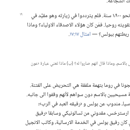
ك الشجاعة.‏
نحو
١٬٩٠٠ سنة.‏ فلم يترددوا في زيارته وهو مقيَّد في
يته روحيا.‏ فمَن كان هؤلاء الاصدقاء الاولياء؟‏ وماذا
ي ربطتهم ببولس؟‏ —‏
امثال ١٧:‏١٧
‏.‏
لس بالاسم،‏ وماذا قال انهم صاروا له؟‏ (‏ب)‏ ماذا تعني عبارة ‹عون
بولس مسجونا في روما بتهمة ملفقة هي التحريض على الفتنة.‏
 مسيحيين بالاسم دون سواهم لأنهم وقفوا الى جانبه.‏
ا،‏ مندوب عن بولس و ‹رفيقه العبد في الرب›؛‏
ارسترخس،‏ مقدوني من تسالونيكي وسابقا ‹رفيق
ي كان رفيق بولس في الخدمة الارسالية،‏ وكاتب الانجيل