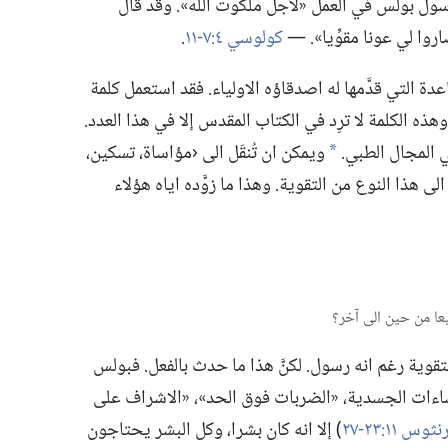
سول بولس في العمل «لأجل ملكوت الله».‏ وقد قال
ا لي عونا مقوِّيا».‏ —‏
كولوسي ٤:‏٧-‏١١
‏.‏
 التي قدَّمها له اصدقاؤه الاولياء.‏ فقد استعمل كلمة
›.‏ وهذه الكلمة لا ترِد في الكتاب المقدس إلا في هذا العدد.‏
المجال الطبي.‏
ويمكن ان تُنقَل الى ‹مؤاساة،‏ تسكين،‏
*
الى هذا النوع من التقوية.‏ وهذا ما زوَّده اياه هؤلاء
ية رغم انه رسول.‏ لكنَّ هذا ما حدث بالفعل.‏ فبولس
ساءات الجسدية،‏ «الضربات فوق الحد»،‏ «الاشراف على
‏)‏ إلا انه كان بشرا،‏ وكل البشر يحتاجون