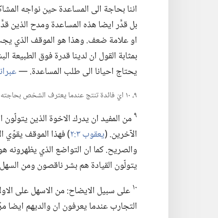
اننا بحاجة الى المساعدة حين نواجه المشا
بل قدَّر ايضا هذه المساعدة ومدح الذين قدَّ
او علامة ضعف.‏ وهذا هو الموقف الذي يجب ان 
بمثابة القول ان لدينا قدرة فوق الطبيعة ال
يحتاج احيانا الى طلب المساعدة.‏ —‏
عبرانيين
٩،‏ ١٠ ايّ فائدة تنتج عندما يعترف الشخص بحاجته الى المساعدة،‏ وكيف يؤثر ذلك في افراد العائلة والجماعة؟‏
٩
من المفيد ان يدرك الاخوة الذين يتولّون 
الآخرين.‏ (‏
يعقوب ٣:‏٢
‏)‏ فهذا الموقف يقوّي ا
والصريح.‏ كما ان التواضع الذي يظهرونه هو 
يتولّون القيادة هم بشر ناقصون ومن السهل ا
١٠
على سبيل الايضاح:‏ من الاسهل على الاول
التجارب عندما يعرفون ان والديهم ايضا مرّوا 