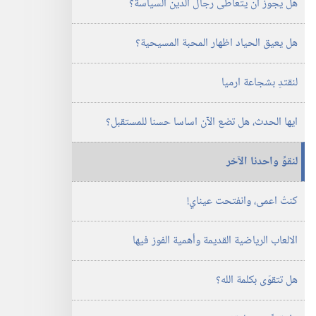
هل يجوز ان يتعاطى رجال الدين السياسة؟‏
الدراسية)‏
١‏ ‏‎أيار/
هل يعيق الحياد اظهار المحبة المسيحية؟‏
مايو‏
‎٢٠٠٤
لنقتدِ بشجاعة ارميا
ايها الحدث،‏ هل تضع الآن اساسا حسنا للمستقبل؟‏
لنقوِّ واحدنا الآخر
كنتُ اعمى،‏ وانفتحت عيناي!‏
الالعاب الرياضية القديمة وأهمية الفوز فيها
هل تتقوّى بكلمة الله؟‏