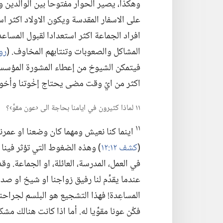
وهكذا،‏ يصير الحوار مفتوحا بين الوالدين و
على الاسفار المقدسة ويكون الاولاد اكثر استعد
افراد الجماعة اكثر استعدادا لقبول المسا
المشاكل والصعوبات وتنتابهم المخاوف.‏ (‏
روما 
فيتمكن الشيوخ من إعطاء المشورة المؤسسة عل
اكثر من ايّ وقت مضى يحتاج إخْوتنا وأخواتن
١١ لماذا كثيرون في ايامنا بحاجة الى ‹عون مقوٍّ›؟‏
١١
اينما كنا نعيش ومهما كان وضعنا او عمرنا،
(‏
كشف ١٢:‏١٢
‏)‏ وهذه الضغوط التي تؤثر فينا
في العمل،‏ المدرسة،‏ العائلة،‏ او الجماعة.
عندما يقدِّم لنا رفيق زواجنا او شيخ او ص
المساعِدة!‏ فهذا التشجيع هو البلسم لجراحنا
فكُن عونا مقوِّيا له.‏ أما اذا كانت هنالك