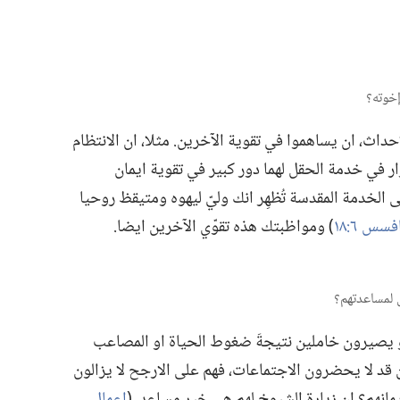
حداث،‏ ان يساهموا في تقوية الآخرين.‏ مثلا،‏ ان الانتظام
في خدمة الحقل لهما دور كبير في تقوية ايمان
لى الخدمة المقدسة تُظهِر انك وليّ ليهوه ومتيقظ روحيا
فسس ٦:‏١٨
‏)‏ ومواظبتك هذه تقوّي الآخرين ايضا.‏
او يصيرون خاملين نتيجةَ ضغوط الحياة او المصاعب
ين قد لا يحضرون الاجتماعات،‏ فهم على الارجح لا يزالون
يمانهم؟‏ ان زيارة الشيوخ لهم هي خير مساعِد.‏ (‏
اعمال