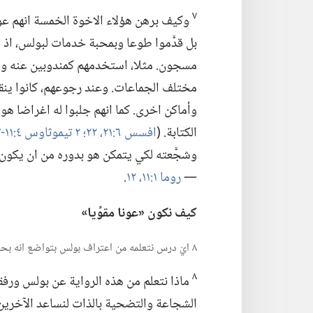
٧
وكيف برهن هؤلاء الاخوة الخمسة انهم عون 
بل قدَّموا طوعا وبمحبة خدمات لبولس،‏ اذ قا
مسجون.‏ مثلا،‏ استخدمهم كمندوبين عنه وأر
مختلف الجماعات.‏ وعند رجوعهم،‏ كانوا ينق
وأماكن اخرى.‏ كما انهم جلبوا له اغراضا هو 
الكتابة.‏ (‏
افسس ٦:‏٢١،‏ ٢٢؛‏
٢ تيموثاوس ٤:‏١١-‏١٣
وشجَّعته لكي يتمكن هو بدوره من ان يكون «عو
—‏
روما ١:‏١١،‏ ١٢
‏.‏
كيف نكون «عونا مقوِّيا»‏
٨ ايّ درس نتعلمه من اعتراف بولس بتواضع انه بحاجة الى ‹عون مقوٍّ›؟‏
٨
ماذا نتعلم من هذه الرواية عن بولس ورفقا
الشجاعة والتضحية بالذات لنساعد الآخرين ع