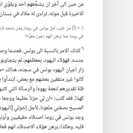
من حين الى آخر ان يشجِّعهم احد ويقوّي ايم
الاخيرة قبل موته،‏ تراءى له ملاك في بستان
٦،‏ ٧ (‏أ)‏ مَن خيَّب امل بولس في روما،‏ ومَن من
في روما،‏ مما برهن انهم ‹عون مقوٍّ›؟‏
٦
كذلك الامر بالنسبة الى بولس.‏ فعندما وصل
جنسه.‏ فهؤلاء اليهود،‏ بمعظمهم،‏ لم يتجاوبو
زار اعيان اليهود بولس في سجنه،‏ هنالك «منه
كانوا غير متفقين بعضهم مع بعض،‏ ابتدأوا ي
قلة تقديرهم لنعمة يهوه!‏ والرسالة التي كتب
كهذا.‏ فقد كتب:‏ «ان لي حزنا عظيما ووجعا ل
المسيح بصفتي ملعونا،‏ لأجل إخوتي [اليهود]
وجد بولس في روما اصدقاء حقيقيين وأولياء
قلبه.‏ وهكذا،‏ برهن هؤلاء الاصدقاء انهم فع