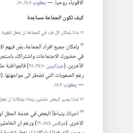
الاقوياء روحيا.‏ —‏
يعقوب ٥:‏١٤،‏ ١٥
‏.‏
كيف تكون الجماعة مساعِدة
١٢ ماذا بإمكان كل فرد في الجماعة ان يفعل لتقوية إخوته؟‏
١٢
بإمكان جميع افراد الجماعة،‏ بمَن فيهم الا
في حضورك الاجتماعات واشتراكك باستمرار 
الآخرين.‏ (‏
عبرانيين ١٠:‏٢٤،‏ ٢٥
‏)‏ فالمواظبة ع
رغم الصعوبات التي تضطر الى مواجهتها.‏ (‏
ا
—‏
يعقوب ٢:‏١٨
‏.‏
١٣ لماذا يصير البعض خاملين،‏ وماذا بإمكاننا ان نفعل لمساعدتهم؟‏
١٣
احيانا،‏ يتباطأ البعض في خدمة الحقل 
الاخرى.‏ (‏
مرقس ٤:‏١٨،‏ ١٩
‏)‏ ورغم ان الخامل
يحبون الله.‏ فماذا بإمكاننا ان نفعل لتقوية ا