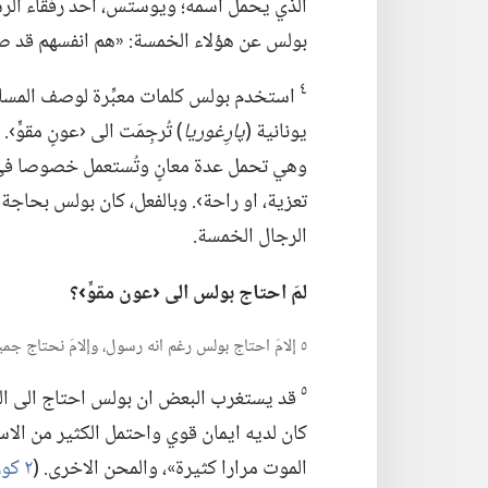
الذي يحمل اسمه؛‏ ويوستس،‏ احد رفقاء الر
بولس عن هؤلاء الخمسة:‏ «هم انفسهم قد صارو
٤
استخدم بولس كلمات معبِّرة لوصف المساعدة
يونانية (‏
پارِغوريا
‏)‏ تُرجِمَت الى ‹عونٍ مقوٍّ
وهي تحمل عدة معانٍ وتُستعمل خصوصا في 
تعزية،‏ او راحة›.‏ وبالفعل،‏ كان بولس بحاجة 
الرجال الخمسة.‏
لمَ احتاج بولس الى ‹عون مقوٍّ›؟‏
٥ إلامَ احتاج بولس رغم انه رسول،‏ وإلامَ نحتاج جميعا من حين الى آخر؟‏
٥
قد يستغرب البعض ان بولس احتاج الى التقو
كان لديه ايمان قوي واحتمل الكثير من الا
الموت مرارا كثيرة»،‏ والمحن الاخرى.‏ (‏
٢ كورنثوس ١١:‏٢٣-‏٢٧