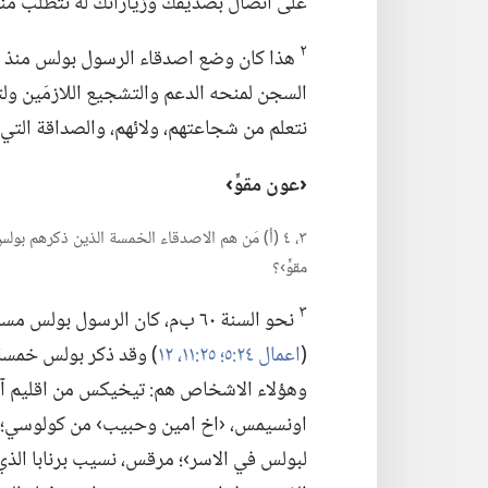
على اتِّصال بصديقك وزياراتك له تتطلب من
٢
هذا كان وضع اصدقاء الرسول بولس منذ 
السجن لمنحه الدعم والتشجيع اللازمَين ولتقو
نتعلم من شجاعتهم،‏ ولائهم،‏ والصداقة الت
‏‹عون مقوٍّ›‏
٣،‏ ٤ (‏أ)‏ مَن هم الاصدقاء الخمسة الذين ذكرهم بو
مقوٍّ›؟‏
٣
نحو السنة ٦٠ ب‌م،‏ كان الرسول 
(‏
اعمال ٢٤:‏٥؛‏
٢٥:‏١١،‏ ١٢
‏)‏ وقد ذكر بولس خمسة
وهؤلاء الاشخاص هم:‏ تيخيكس من اقليم آسي
اونسيمس،‏ ‹اخ امين وحبيب› من كولوسي؛‏ 
لبولس في الاسر›؛‏ مرقس،‏ نسيب برنابا الذ