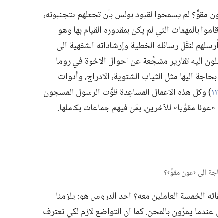
مقوٍّ؟‏ لم يسمحوا لقيود بولس بأن تجعلهم يتجنبونه،‏
موا بالمهمات التي لم يكن بمقدوره القيام بها وهو
سلهم لنقْل رسائله الخطية وإرشاداته الشفهية الى
لون اليه تقارير مشجِّعة عن احوال الاخوة في روما
بحاجة اليها مثل الثياب الشتوية،‏ الادراج،‏ وأدوات
‏)‏ وكل هذه الاعمال المساعِدة قوَّت الرسول المسجون
نا مقوِّيا» للآخرين،‏ بمَن فيهم جماعات بكاملها.‏
ئه الخمسة العاملين معه؟‏ احد الدروس هو:‏ يلزمنا
ندما يمرّون بالمحن.‏ كما ان التواضع لازم لكي نعترف