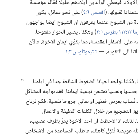
الاولاد.‏ فيعطي الوالدون اولادهم حلولا فعّالة مؤسسة
ادا لقبولها.‏ (‏
افسس ٦:‏٤
‏)‏ على نحو مماثل،‏ يكون
عدة من الشيوخ عندما يعرفون ان الشيوخ ايضا يواجهون
١٢:‏٣؛‏
١ بطرس ٥:‏٣
‏)‏ وهكذا،‏ يصير الحوار مفتوحا.‏
ى الاسفار المقدسة،‏ مما يقوّي ايمان الاخوة.‏ فالآن
ا الى التقوية.‏ —‏
٢ تيموثاوس ٣:‏١
‏.‏
‏ فكلنا نواجه احيانا الضغوط الشائعة جدا في ايامنا.‏
 جسديا ونفسيا تمتحن نوعية ايماننا.‏ فقد نواجه المشاكل
‏ وقد نُصاب بمرض خطير او نعاني جروحا نفسية.‏ فكم نرتاح
ديق التشجيع من خلال الكلمات اللطيفة والاعمال
.‏ لذلك،‏ اذا لاحظتَ ان احد الاخوة يمرّ بظرف عصيب،‏
 مشكلة عويصة تُثقِل كاهلك،‏ فاطلب المساعدة من الاشخاص