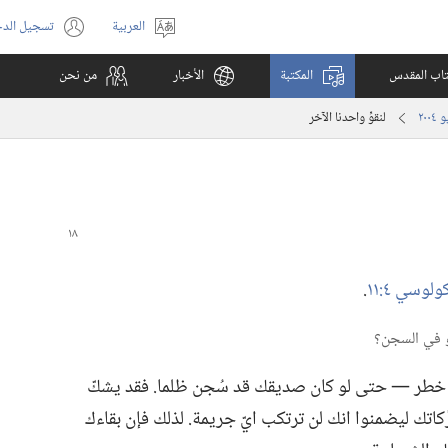
العربية
تسجيل الد
اختر
(يفتح
اللغة
نافذة
كتاب المقدس
المكتبة
الأخبار
من نحن
جديدة)
لنقوِّ واحدنا الآخر
ولوسي ٤:‏١١
‏.‏
ر —‏ حتى لو كان صديقك قد سُجن ظلما.‏ فقد يشكّ
تك ليضمنوا انك لن ترتكب ايّ جريمة.‏ لذلك فإن بقاءك