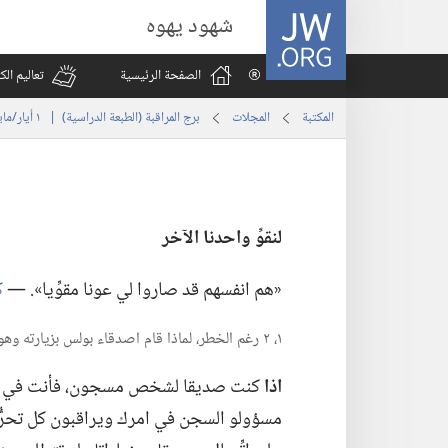
JW.ORG
شهود يهوه
الصفحة الرئيسية
تعاليم ال
المكتبة
المجلات
برج المراقبة (‏الطبعة الدراسية)‏ | ‏‎ ١‏ ‏‎أيار/مايو‏ ‎٢٠٠٤
لنقوِّ واحدنا الآخر
‏«هم انفسهم قد صاروا لي عونا مقوِّيا».‏ —‏
ك
١،‏ ٢ رغم الخطر،‏ لماذا قام اصدقاء بولس بزيارته وهو في السجن؟‏
اذا
كنت صديقا لشخص مسجون،‏ فأنت في خط
مسؤولو السجن في امرك ويراقبون كل تحرُّكا