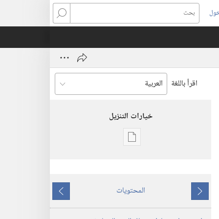
خول
بحث
اقرأ باللغة
خيارات التنزيل
خيارات
تنزيل
الاصدارات
برج
المحتويات
المراقبة
ما
ما
(‏الطبعة
يسبق
يلي