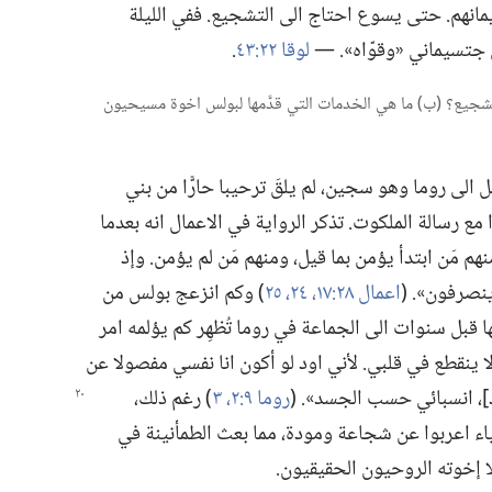
انهم.‏ حتى يسوع احتاج الى التشجيع.‏ ففي الليلة
 جتسيماني «وقوّاه».‏ —‏
لوقا ٢٢:‏٤٣
‏.‏
حه التشجيع؟‏ (‏ب)‏ ما هي الخدمات التي قدَّمها لبولس اخوة مسيحيون
 الى روما وهو سجين،‏ لم يلقَ ترحيبا حارًّا من بني
ا مع رسالة الملكوت.‏ تذكر الرواية في الاعمال انه بعدما
م مَن ابتدأ يؤمن بما قيل،‏ ومنهم مَن لم يؤمن.‏ وإذ
نصرفون».‏ (‏
اعمال ٢٨:‏١٧،‏
٢٤،‏ ٢٥
‏)‏ وكم انزعج بولس من
ها قبل سنوات الى الجماعة في روما تُظهِر كم يؤلمه امر
ا ينقطع في قلبي.‏ لأني اود لو أكون انا نفسي مفصولا عن
،‏ انسبائي حسب الجسد».‏ (‏
روما ٩:‏٢،‏ ٣
‏)‏ رغم
ذلك،‏
 اعربوا عن شجاعة ومودة،‏ مما بعث الطمأنينة في
لا إخوته الروحيون الحقيقيون.‏