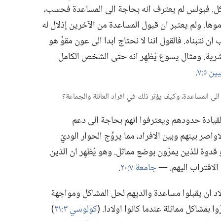
كل.‏ فبولس لم يعترف انه بحاجة الى المساعدة فحسب،‏
موها.‏ ولم يعتبر ان قبول المساعدة من الآخرين إذلال له
نتبناه.‏ فالقول اننا لا نحتاج ابدا الى عون مقوٍّ هو
بشرية.‏ ومثال يسوع يُظهِر انه حتى الشخص الكامل
 ٥:‏٧
‏.‏
القيادة حدودهم ويعترفوا انهم بحاجة الى دعم
لاواصر بينهم وبين الافراد،‏ مما يروِّج الحوار الوديّ
قدوة للذين يمرّون بوضع مماثل.‏ وهو يُظهِر ان الذين
لاقتراب اليهم.‏ —‏
جامعة ٧:‏٢٠
‏.‏
اد ان يقبلوا مساعدة والديهم لحل المشاكل ومواجهة
بمشاكل مماثلة عندما كانوا اولادا.‏ (‏
كولوسي ٣:‏٢١
‏)‏