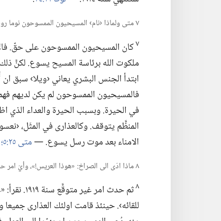
٧ متى ولماذا ‹نام› المسيحيون الممسوحون نوما روحيا؟‏
٧
ملكوت الله برئاسة المسيح يسوع.‏ لكنَّ ذل
ابتدأ الجنس البشري يعاني ‹ويلا› سبق ان أُنبئ
فالمسيحيون الممسوحون لم يكن لديهم فهم و
في الحيرة.‏ وبسبب الحيرة والعداء الذي اظهر
المنظَّم يتوقف.‏ وكالعذارى في المثَل،‏ ‹نعسو
الامناء بعد موت رسل يسوع.‏ —‏
متى ٢٥:‏٥؛‏
ك
٨ ماذا ادّى الى الصراخ:‏ «هوذا العريس!‏»،‏ وأيّ امر حان الوقت للمسيحيين الممسوحين ان يفعلوه؟‏
٨
ثم حدث امر غ
للقائه›.‏ حينئذ قامت اولئك العذارى جميعا وه