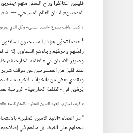
قليلين اغتاظوا وراح البعض منهم ‹يضربون
المدمنين»:‏ اديان العالم المسيحي.‏ —‏
اشعياء ٢٨:‏١
٤ كيف عاقب يسوع «العبد السيئ» وكل الذي يعربون عن الموقف نفسه؟‏
٤
عندما تحوَّل هؤلاء المسيحيون السابقون ا
رفضَهم وحرمَهم رجاءهم السماوي.‏ إلا انه لم
وصرير الاسنان في «الظلمة الخارجية»،‏ خارج
عدد قليل من الممسوحين عن موقف شرير مما
ويقتدي بعض من ‹الخراف الاخر› بمسلك عدم ا
يُرمَون في «الظلمة الخارجية» الروحية نفسها
٥ كيف تجاوب العبد الامين الفطين بالمقارنة مع «العبد السيئ»؟‏
٥
مرّ اعضاء «العبد الامين الفطين» بالامتحانا
يحملهم على الغيظ،‏ بل ساهم في إصلاحهم.‏ (