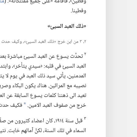
وفطين›،‏ فأقامه «على جميع ممتلكاته».‏ (‏
متى ٢٤
وفطينا.‏
‏«‏
ذلك العبد السيئ»‏
٢،‏ ٣ من اين خرج «ذلك العبد السيئ»،‏ وكيف حدث ذلك؟‏
٢
تحدَّث يسوع عن العبد السيئ مباشرة بعد حد
العبد السيئ في قلبه:‏ ‹سيدي يتأخر›،‏ وابت
المدمنين،‏ يأتي سيد ذلك العبد في يوم لا ي
نصيبه مع المرائين.‏ هناك يكون البكاء وصرير 
تعيد الى ذهننا كلمات يسوع السابقة عن العبد
خرج من صفوف العبد الامين.‏
فكيف حدث 
*
٣
قبل سنة ١٩١٤،‏ كان اعضاء كثيرون 
السماء في تلك السنة،‏ لكنَّ آمالهم خابت.‏ 