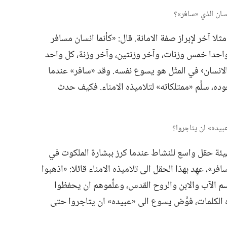
 مثلا آخر لإبراز صفة الامانة.‏ قال:‏ «كأنما انسان مسافر
احدا خمس وزنات،‏ وآخر وزنتين،‏ وآخر وزنة،‏ كل واحد
 ‹الانسان› في المثَل هو يسوع نفسه.‏ وقد «سافر» عندما
م.‏ ولكن قبل صعوده،‏ سلَّم «ممتلكاته» لتلاميذه الامناء.‏ فكيف حدث
ئة حقل واسع للنشاط عندما كرز ببشارة الملكوت في
«سافر»،‏ عهِد بهذا الحقل الى تلاميذه الامناء قائلا:‏ «اذهبوا
سم الآب والابن والروح القدس،‏ وعلِّموهم ان يحفظوا
ذه الكلمات،‏ فوَّض يسوع الى «عبيده» ان يتاجروا حتى