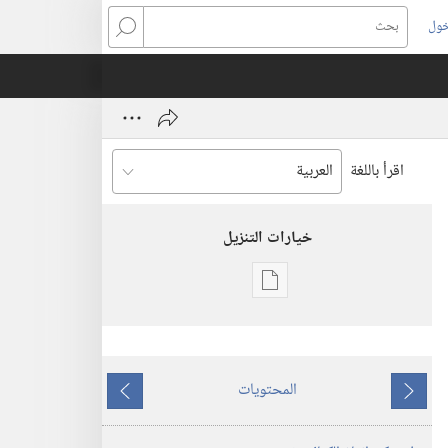
خول
بحث
اقرأ باللغة
خيارات التنزيل
خيارات
تنزيل
الاصدارات
برج
المحتويات
المراقبة
ما
ما
(‏الطبعة
يسبق
يلي