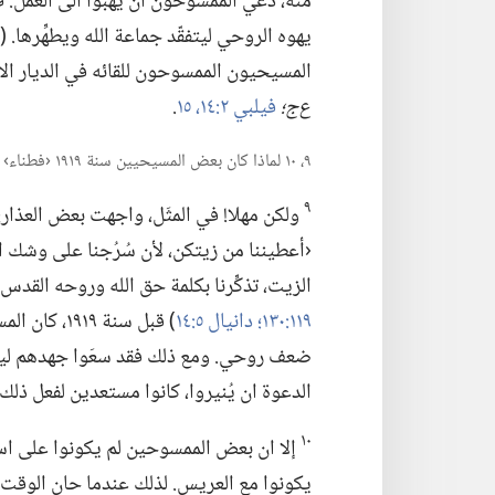
يهوه الروحي ليتفقّد جماعة الله ويطهِّرها.‏ (‏
المسيحيون الممسوحون للقائه في الديار الارض
ع‌ج؛‏
فيلبي ٢:‏١٤،‏ ١٥
‏.‏
٩،‏ ١٠ لماذا كان بعض المسيحيين سنة ١٩١٩ ‹فطناء› والبعض ‹حمقى›؟‏
٩
ولكن مهلا!‏ في المثَل،‏ واجهت بعض العذار
‹أعطيننا من زيتكن،‏ لأن سُرُجنا على وشك ان
الزيت،‏ تذكِّرنا بكلمة حق الله وروحه القدس ا
١١٩:‏١٣٠؛‏
دانيال ٥:‏١٤
‏)‏ قبل سنة ١٩١٩،‏
كان الم
ضعف روحي.‏ ومع ذلك فقد سعَوا جهدهم ليدر
الدعوة ان يُنيروا،‏ كانوا مستعدين لفعل ذلك.
١٠
إلا ان بعض الممسوحين لم يكونوا على است
يكونوا مع العريس.‏ لذلك عندما حان الوقت ل