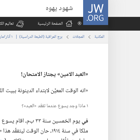
JW.ORG
شهود يهوه
الصفحة الرئيسية
تعاليم ال
المكتبة
المجلات
برج المراقبة (‏الطبعة الدراسية)‏ | ‏‎ ١‏ ‏‎آذار/مارس‏ ‎٢٠٠٤
‏«العبد الامين» يجتاز الامتحان!‏
‏«انه الوقت المعيَّن لابتداء الدينونة ببيت الل
١ ماذا وجد يسوع عندما تفقّد «العبد»؟‏
في
يوم الخمسين سنة ٣٣ ب‌م
ملكا في سنة ١٩١٤،‏ حان الوقت ل