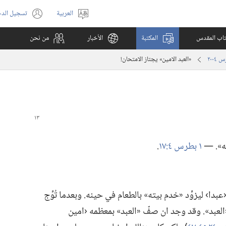
العربية
تسجيل الد
اختر
(يفتح
اللغة
نافذة
كتاب المقدس
المكتبة
الأخبار
من نحن
جديدة)
‏«العبد الامين» يجتاز الامتحان!‏
ه».‏ —‏
١ بطرس ٤:‏١٧
‏.‏
،‏ اقام يسوع ‹عبدا› ليزوِّد «خدم بيته» بالطعام في حينه.‏ وبعدما تُوِّج
يتفقّد هذا «العبد».‏ وقد وجد ان صفّ «العبد» بمعظمه ‹امين