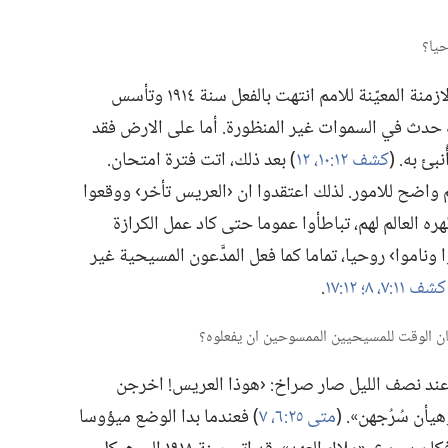
كان المسيحيون الممسوحون على حقّ.‏ فالازمنة المعيّنة للامم انتهت بالفعل سنة ١٩١٤ وتأسس
ك حدث في السموات غير المنظورة.‏ أما على الارض فقد
 به.‏ (‏
كشف ١٢:‏١٠،‏
١٢
‏)‏ بعد ذلك،‏ اتت فترة امتحان.‏
اضح للامور.‏ لذلك اعتقدوا ان ‹العريس تأخر› ووقعوا
ه العالم لهم،‏ تباطأوا عموما حتى كاد عمل الكرازة
ا وناموا› روحيا،‏ تماما كما فعل المدَّعون المسيحية غير
شف ١١:‏٧،‏ ٨؛‏
١٢:‏١٧
‏.‏
ير متوقَّع سنة ١٩١٩.‏ نقرأ:‏ «عند نصف الليل صار صراخ:‏ ‹هوذا العريس!‏ اخرجن
يأن سُرُجهن».‏ (‏
متى ٢٥:‏٦،‏ ٧
‏)‏ فعندما بدا الوضع ميؤوسا