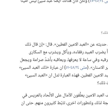
:‏٤٥-‏٤٧
‏)‏ ولكن كان هنالك ايضا عبد سيئ ليس امينا
يثه عن «العبد الامين الفطين».‏ قال:‏ «إنْ قال ذلك
دأ يضرب العبيد رفقاءه،‏ ويأكل ويشرب مع السكارى
ترقبه وفي ساعة لا يعرفها،‏ ويعاقبه بأشدّ صرامة ويجعل
الاسنان».‏ (‏
متى ٢٤:‏٤٨-‏٥١
‏)‏ ان عبارة «‏
ذلك
العبد السيئ»
 الامين الفطين.‏ فهذه العبارة تدل ان «العبد السيئ»
ذلك؟‏
من صفّ العبد الامين يعلِّقون الآمال على الاتِّحاد بالعريس في
نتيجة لذلك ولتطورات اخرى،‏ تثبّط كثيرون منهم.‏ حتى ان