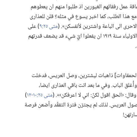
إعاقة عمل رفقائهم الغيورين اذ طلبوا منهم ان يعطوهم
ع هذا الطلب،‏ كما اخبر يسوع في مثله؟‏ قلن للعذارى
بالاحرى الى الباعة واشترين لأنفسكن».‏ (‏
متى ٢٥:‏٩
‏)‏ على
نحو مماثل،‏ رفض المسيحيون الممسوحون الاولياء سنة ١٩١٩ ان يفعلوا ايّ شيء قد يضعف قدرتهم
ى الحمقاوات] ذاهبات ليشترين،‏ وصل العريس،‏ فدخلت
ُغلق الباب.‏ وفي ما بعد اتت باقي العذارى ايضا،‏
 وقال:‏ ‹الحق اقول لكنّ:‏ اني لا اعرفكن›».‏ (‏
متى ٢٥:‏١٠-‏١٢
‏)‏
ول العريس.‏ لذلك لم يجتزن فترة التفقّد وأضعن فرصة
رتهن!‏