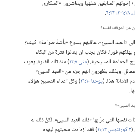
› إخوتهم السابقين شفهيا ويعاشرون «السكارى
-‏٣؛‏
٣٢:‏٦
‏.‏
لى «العبد السيئ»،‏ عاقبهم يسوع «بأشدّ صرامة».‏ كيف؟‏
 يهلكهم فورا.‏ فكان يجب ان يعانوا فترة من البكاء
 الجماعة المسيحية.‏ (‏
متى ٨:‏١٢
‏)‏ منذ تلك الفترة،‏ يعرب
ثل،‏ وبذلك يظهرون انهم جزء من «العبد السيئ».‏
لامانة هذا.‏ (‏
يوحنا ١٠:‏١٦
‏)‏ وكل اعداء المسيح هؤلاء
.‏
ت نفسها التي مرّ بها «ذلك العبد السيئ».‏ لكنَّ ذلك لم
‏
٢ كورنثوس ١٣:‏١١
‏)‏ فقد ازدادت محبتهم ليهوه