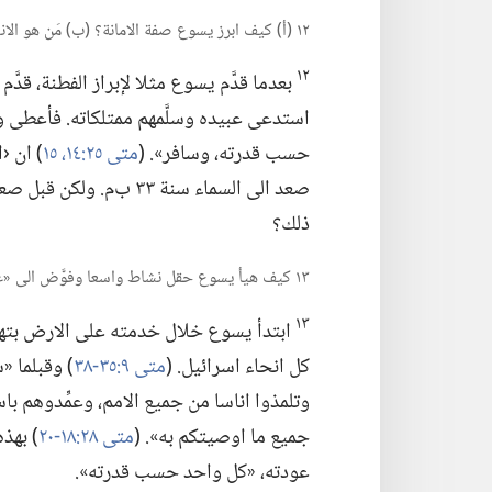
١٢ (‏أ)‏ كيف ابرز يسوع صفة الامانة؟‏ (‏ب)‏ مَن هو الانسان الذي «سافر»؟‏
١٢
بعدما قدَّم يسوع مثلا لإبراز الفطنة،‏ قدَّم
استدعى عبيده وسلَّمهم ممتلكاته.‏ فأعطى و
حسب قدرته،‏ وسافر».‏ (‏
متى ٢٥:‏١٤،‏ ١٥
‏)‏ ان
صعد الى السماء سنة ٣٣ ب‌
ذلك؟‏
١٣ كيف هيأ يسوع حقل نشاط واسعا وفوَّض الى «عبيده» ان يتاجروا؟‏
١٣
ابتدأ يسوع خلال خدمته على الارض بتهي
كل انحاء اسرائيل.‏ (‏
متى ٩:‏٣٥-‏٣٨
‏)‏ وقبلما 
وتلمذوا اناسا من جميع الامم،‏ وعمِّدوهم با
جميع ما اوصيتكم به».‏ (‏
متى ٢٨:‏١٨-‏٢٠
‏)‏ به
عودته،‏ «كل واحد حسب قدرته».‏