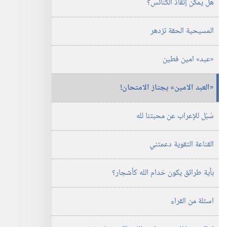
هل يمكن إنقاذ الكنائس؟‏
الدراسية)‏
١‏ ‏‎آذار/
المسيحية الحقة تزدهر
مارس‏
‎٢٠٠٤
‏«عبد» امين فطين
‏«العبد الامين» يجتاز الامتحان!‏
سُبُل للإعراب عن محبتنا لله
القناعة التقوية دعمتني
بأية طرائق يكون خدام الله كأشجار؟‏
اسئلة من القراء