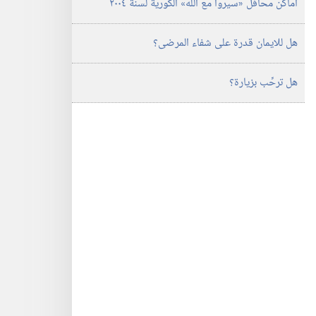
اماكن محافل «سيروا مع الله» الكورية لسنة ٢٠٠٤
هل للايمان قدرة على شفاء المرضى؟‏
هل ترحِّب بزيارة؟‏