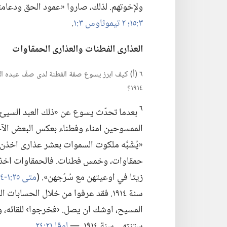
ولإخوتهم.‏ لذلك،‏ صاروا «عمود الحق ودعامت
٣:‏١٥؛‏
٢ تيموثاوس ٣:‏١
‏.‏
العذارى الفطنات والعذارى الحمقاوات
٦ (‏أ)‏ كيف ابرز يسوع صفة الفطنة لدى صفّ عبده ا
١٩١٤؟‏
٦
بعدما تحدّث يسوع عن «ذلك العبد السيئ»،‏ 
الممسوحين امناء وفطناء بعكس البعض الآخر
«يُشَبَّه ملكوت السموات بعشر عذارى اخذن
حمقاوات،‏ وخمس فطنات.‏ فالحمقاوات اخذن 
زيتا في اوعيتهن مع سُرُجهن».‏ (‏
متى ٢٥:‏١-‏٤
سنة ١٩١٤.‏ فقد عرفوا من خلال الحسا
المسيح،‏ اوشك ان يصل.‏ ‹فخرجوا› للقائه،‏ وذ
ستنتهي سنة ١٩١٤.‏ —‏
لوقا ٢١:‏٢٤
‏.‏