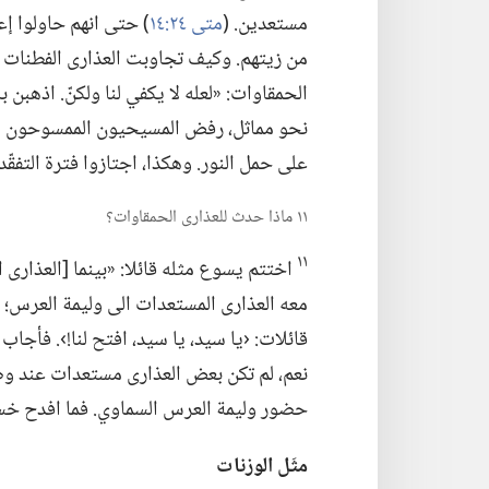
مستعدين.‏ (‏
متى ٢٤:‏١٤
‏)‏ حتى انهم حاولوا 
من زيتهم.‏ وكيف تجاوبت العذارى الفطنات م
الحمقاوات:‏ «لعله لا يكفي لنا ولكنّ.‏ اذهبن 
على حمل النور.‏ وهكذا،‏ اجتازوا فترة التفقّد.‏
١١ ماذا حدث للعذارى الحمقاوات؟‏
١١
اختتم يسوع مثله قائلا:‏ «بينما [العذار
معه العذارى المستعدات الى وليمة العرس؛‏ وأ
قائلات:‏ ‹يا سيد،‏ يا سيد،‏ افتح لنا!‏›.‏ فأجاب
نعم،‏ لم تكن بعض العذارى مستعدات عند وص
حضور وليمة العرس السماوي.‏ فما افدح خسا
مثَل الوزنات