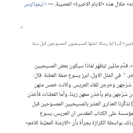
ه» خلال هذه «الايام الاخيرة» العصيبة.‏ —‏
١ تيموثاوس
لامين؟‏ (‏ب)‏ اية رسالة اعلنها المسيحيون الممسوحون قبل سنة
قدَّم مثَلَين ليُظهِر لماذا سيكون بعض المسيحيين
.‏
في المثل الاول،‏ ابرز يسوع صفة الفطنة.‏ قال:‏
*
 سُرُجهن وخرجن للقاء العريس.‏ وكانت خمس منهن
سُرُجهن ولم يأخذن معهن زيتا،‏ وأما الفطنات فأخذن
‏)‏ تذكِّرنا العذارى العشر بالمسيحيين الممسوحين قبل
بات المؤسسة على الكتاب المقدس ان العريس،‏ يسوع
لك بواسطة الكرازة بجرأة بأن «الازمنة المعيَّنة للامم»