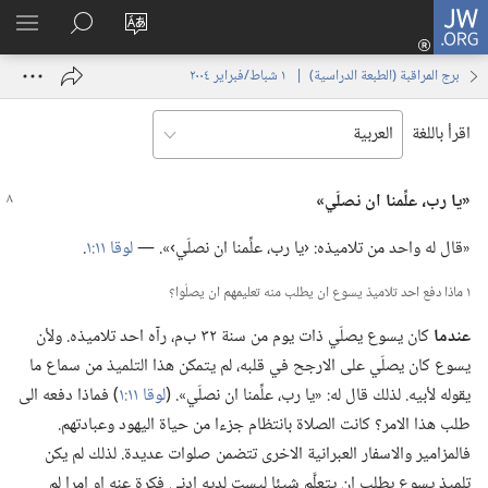
JW.ORG
تسجيل
تغيير
البحث
اظهر
الدخول
لغة
في
القائم
(يفتح
برج المراقبة (‏الطبعة الدراسية)‏ | ‏‎ ١‏ ‏‎شباط/فبراير‏ ‎٢٠٠٤
الموقع
JW.‎ORG
نافذة
جديدة)
اقرأ باللغة
‏«يا رب،‏ علِّمنا ان نصلّي»‏
‏«قال له واحد من تلاميذه:‏ ‹يا رب،‏ علِّمنا ان نصلّي›».‏ —‏
لوقا ١١:‏١
‏.‏
١ ماذا دفع احد تلاميذ يسوع ان يطلب منه تعليمهم ان يصلّوا؟‏
عندما
كان يسوع يصلّي ذات يوم من سنة ٣٢ ب‌م،‏ رآه احد تلاميذه.‏ ولأن
يسوع كان يصلّي على الارجح في قلبه،‏ لم يتمكن هذا التلميذ من سماع ما
يقوله لأبيه.‏ لذلك قال له:‏ «يا رب،‏ علِّمنا ان نصلّي».‏ (‏
لوقا ١١:‏١
‏)‏ فماذا دفعه الى
طلب هذا الامر؟‏ كانت الصلاة بانتظام جزءا من حياة اليهود وعبادتهم.‏
فالمزامير والاسفار العبرانية الاخرى تتضمن صلوات عديدة.‏ لذلك لم يكن
تلميذ يسوع يطلب ان يتعلَّم شيئا ليست لديه ادنى فكرة عنه او امرا لم