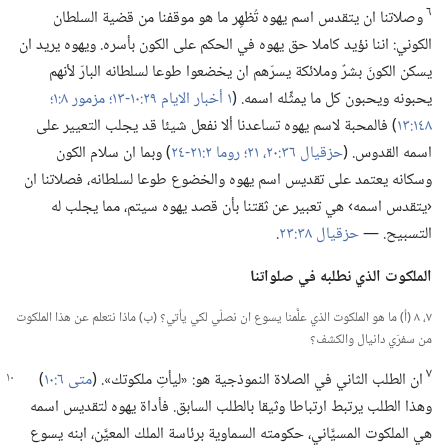
٦
وصلاتنا ان يتقدس اسم يهوه تُظهِر ما هو موقفنا من قضية السلطان
الكوني:‏ اننا نؤيد كاملا حق يهوه في الحكم على الكون بأسره.‏ ويهوه يريد ان
يسكن الكونَ بشرٌ وملائكة يسرّهم ان يخضعوا طوعا لسلطانه البارّ لأنهم
يحبونه ويحبون كل ما يمثِّله اسمه.‏ (‏
١ أخبار الايام ٢٩:‏١٠-‏١٣؛‏
مزمور ٨:‏١؛‏
١٤٨:‏١٣
‏)‏ فالمحبة لاسم يهوه تساعدنا ألا نفعل شيئا قد يجلب التعيير على
اسمه القدوس.‏ (‏
حزقيال ٣٦:‏٢٠،‏ ٢١؛‏
روما ٢:‏٢١-‏٢٤
‏)‏ وبما ان سلام الكون
وسكانه يعتمد على تقديس اسم يهوه والخضوع طوعا لسلطانه،‏ فصلاتنا ان
‹يتقدس اسمه› هي تعبير عن ثقتنا بأن قصد يهوه سيتم،‏ مما يجلب له
التسبيح.‏ —‏
حزقيال ٣٨:‏٢٣
‏.‏
الملكوت الذي نطلبه
في
صلواتنا
٧،‏ ٨ (‏أ)‏ ما هو الملكوت الذي علَّمنا يسوع ان نصلّي لكي يأتي؟‏ (‏ب)‏ ماذا نتعلم عن هذا الملكوت
من سفرَي دانيال والكشف؟‏
٧
ان الطلب الثاني في الصلاة النموذجية هو:‏
‏«ليأتِ ملكوتك».‏ (‏
متى ٦:‏١٠
‏)‏
وهذا الطلب يرتبط ارتباطا وثيقا بالطلب السابق.‏ فأداة يهوه لتقديس اسمه
هي الملكوت المسيَّاني،‏ حكومته السماوية برئاسة الملك المعيَّن،‏ ابنه يسوع