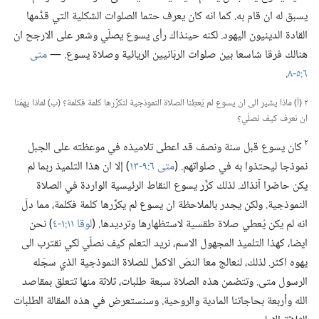
يسبق له ان قام به.‏ كما انه كان يعرف حتما الصلوات الشكلية التي قدَّمها
القادة الدينيون اليهود.‏ لكنه حينذاك رأى يسوع يصلّي وشعر على الارجح ان
هنالك فرقا شاسعا بين صلوات الربّانيين الريائية وصلاة يسوع.‏ —‏
متى
٦:‏٥-‏٨
‏.‏
٢ (‏أ)‏ ماذا يشير الى ان يسوع لم يُعطِنا الصلاة النموذجية لنكرِّرها كلمة فكلمة؟‏ (‏ب)‏ لماذا يهمّنا
ان نعرف كيف نصلّي؟‏
٢
كان يسوع قبل سنة ونصف قد اعطى تلاميذه في موعظته على الجبل
نموذجا ليحتذوا به في صلواتهم.‏ (‏
متى ٦:‏٩-‏١٣
‏)‏ إلا ان هذا التلميذ ربما لم
يكن حاضرا آنذاك.‏ لذلك كرَّر يسوع النقاط الرئيسية الواردة في الصلاة
النموذجية.‏ ولكن يجدر بالملاحظة ان يسوع لم يكرِّرها كلمة فكلمة،‏ مما دلّ
انه لم يكن يُعطي صلاة طقسية لاستظهارها وترديدها.‏ (‏
لوقا ١١:‏١-‏٤
‏)‏ نحن
ايضا،‏ كهذا التلميذ المجهول الاسم،‏ نريد التعلم كيف نصلّي لكي نقترب الى
يهوه اكثر.‏ لذلك،‏ لنعالج معا النصّ الاكمل للصلاة النموذجية الذي سجّله
الرسول متى.‏ وتتضمن هذه الصلاة سبعة طلبات،‏ ثلاثة منها تتعلق بمقاصد
الله وأربعة بحاجاتنا المادية والروحية.‏ وسنستعرض في هذه المقالة الطلبات