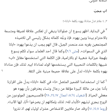
الثلاثة الاولى.‏
اب محبّ
٣،‏ ٤ علامَ تدل مناداة يهوه بكلمة «ابانا»؟‏
٣
في البداية،‏ اظهر يسوع ان صلواتنا ينبغي ان تعكس علاقة لصيقة ومتسمة
بالاحترام بيننا وبين يهوه.‏ فإذ وجَّه كلماته بشكل رئيسي الى تلاميذه
المجتمعين بقربه عند منحدر الجبل،‏ قال انهم يجب ان يدْعوا يهوه:‏ «ابانا
الذي في السموات».‏ (‏
متى ٦:‏٩
‏)‏ وكما قال احد العلماء،‏ سواء تكلم يسوع
بلهجة عبرانية شعبية او بالارامية،‏ فإن الكلمة التي استخدمها مقابل ‹اب›
شبيهة بالكلمات التحببية التي يستخدمها الولد لمناداة ابيه.‏ لذلك فإن مناداة
يهوه بكلمة «ابانا» تدلّ على علاقة حميمة مبنية على الثقة.‏
٤
كما ان استخدامنا الضمير المتّصل «نا» في كلمة «ابانا» يدلّ على اقرارنا
بأننا جزء من عائلة كبيرة مؤلفة من رجال ونساء يعترفون بأن يهوه هو
معطي الحياة.‏ (‏
اشعياء ٦٤:‏٨؛‏
اعمال ١٧:‏٢٤،‏
٢٨
‏)‏ فالمسيحيون المولودون من
الروح يجري تبنّيهم ‹كأبناء لله›.‏ لذلك بإمكانهم ان يصرخوا
‏«أبّا،‏
ايّها الآب!‏».‏
(‏
روما ٨:‏١٤،‏ ١٥
‏)‏ وقد صار ملايين الاشخاص عشراء اولياء لهم،‏ اذ نذروا