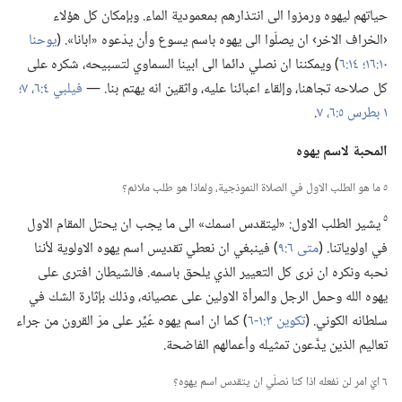
حياتهم ليهوه ورمزوا الى انتذارهم بمعمودية الماء.‏ وبإمكان كل هؤلاء
‹الخراف الاخر› ان يصلّوا الى يهوه باسم يسوع وأن يدْعوه «ابانا».‏ (‏
يوحنا
١٠:‏١٦؛‏
١٤:‏٦
‏)‏ ويمكننا ان نصلي دائما الى ابينا السماوي لتسبيحه،‏ شكره على
كل صلاحه تجاهنا،‏ وإلقاء اعبائنا عليه،‏ واثقين انه يهتم بنا.‏ —‏
فيلبي ٤:‏٦،‏ ٧؛‏
١ بطرس ٥:‏٦،‏ ٧
‏.‏
المحبة لاسم يهوه
٥ ما هو الطلب الاول في الصلاة النموذجية،‏ ولماذا هو طلب ملائم؟‏
٥
يشير الطلب الاول:‏ «ليتقدس اسمك» الى ما يجب ان يحتل المقام الاول
في اولوياتنا.‏ (‏
متى ٦:‏٩
‏)‏ فينبغي ان نعطي تقديس اسم يهوه الاولوية لأننا
نحبه ونكره ان نرى كل التعيير الذي يلحق باسمه.‏ فالشيطان افترى على
يهوه الله وحمل الرجل والمرأة الاولين على عصيانه،‏ وذلك بإثارة الشك في
سلطانه الكوني.‏ (‏
تكوين ٣:‏١-‏٦
‏)‏ كما ان اسم يهوه عُيِّر على مرّ القرون من جراء
تعاليم الذين يدَّعون تمثيله وأعمالهم الفاضحة.‏
٦ ايّ امر لن نفعله اذا كنا نصلّي ان يتقدس اسم يهوه؟‏