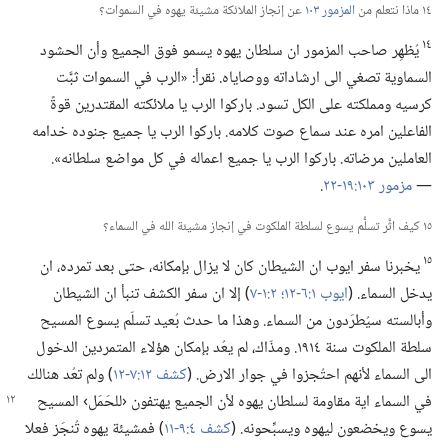
١٤ ماذا نتعلم من
المزمور ١٠٣
عن إنجاز الملائكة مشيئة يهوه في السموات؟‏
١٤
يُظهِر صاحب المزمور ان سلطان يهوه يسمو فوق الجميع وأن الحشود
السماوية تصغي الى ارشاداته ووصاياه.‏ نقرأ:‏ «الرب في السموات ثبَّت
كرسيه ومملكته على الكل تسود.‏ باركوا الرب يا ملائكته المقتدرين قوةً
الفاعلين امره عند سماع صوت كلامه.‏ باركوا الرب يا جميع جنوده خدامه
العاملين مرضاته.‏ باركوا الرب يا جميع اعماله في كل مواضع سلطانه».‏
—‏
مزمور ١٠٣:‏١٩-‏٢٢
‏.‏
١٥ كيف اثَّر تسلُّم يسوع لسلطة الملكوت في إنجاز مشيئة الله في السماء؟‏
١٥
يخبرنا سفر ايوب ان الشيطان كان لا يزال بإمكانه،‏ حتى بعد تمرده،‏ ان
يدخل السماء.‏ (‏
ايوب ١:‏٦-‏١٢؛‏
٢:‏١-‏٧
‏)‏ إلا ان سفر الكشف تنبأ ان الشيطان
وأبالسته سيُطرَدون من السماء.‏ وهذا ما حدث بُعيد تسلّم يسوع المسيح
سلطة الملكوت سنة ١٩١٤.‏ ومذّاك،‏ لم يعُد بإمكان هؤلاء المتمردين الدخول
الى السماء لأنهم احتُجزوا في جوار الارض.‏ (‏
كشف ١٢:‏٧-‏١٢
‏)‏ ولم تعُد هنالك
في السماء اية مقاومة لسلطان يهوه لأن الجميع
يهتفون ‹للحَمَل› المسيح
يسوع ويخضعون ليهوه ويسبِّحونه.‏ (‏
كشف ٤:‏٩-‏١١
‏)‏ فمشيئة يهوه تُنجَز فعلا