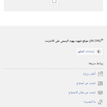
خيارات
تنزيل
الاصدارات
برج
المراقبة
(‏الطبعة
®
JW.ORG
:‏ موقع شهود يهوه الرسمي على الانترنت
الدراسية)‏
إعدادات المظهر
١‏ ‏‎شباط/
فبراير‏
روابط سريعة
‎٢٠٠٤
أُطلب زيارة
ابحث عن اجتماع
(يفتح
نافذة
ابحث عن مكان الاجتماع
(يفتح
جديدة)
نافذة
ما الجديد؟‏
جديدة)