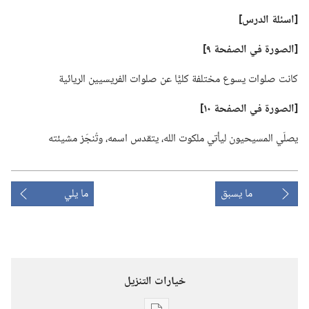
‏[اسئلة الدرس]‏
‏[الصورة في الصفحة ٩]‏
كانت صلوات يسوع مختلفة كليًّا عن صلوات الفريسيين الريائية
‏[الصورة في الصفحة ١٠]‏
يصلّي المسيحيون ليأتي ملكوت الله،‏ يتقدس اسمه،‏ وتُنجَز مشيئته
ما يسبق
ما يلي
خيارات التنزيل