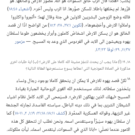
يكتب:‏ «هكذا قال الرب خالق السموات هو الله.‏ مصوِّر الارض وصانعها.‏ هو
قرَّرها.‏ لم يخلقها باطلا.‏ للسكن صوَّرها.‏ انا الرب وليس آخر».‏ (‏
اشعياء ٤٥:‏١٨
‏)‏
فالله وضع الزوجين البشريين الاولين في جنة وقال لهما:‏ «أثمِروا واكثُروا
واملأوا الارض وأخضِعوها».‏ (‏
تكوين ١:‏٢٧،‏ ٢٨؛‏
٢:‏١٥
‏)‏ من الواضح اذًا ان قصد
الخالق هو ان يسكن الارضَ اشخاصٌ كاملون وأبرار يخضعون طوعا لسلطان
يهوه ويعيشون الى الابد في الفردوس الذي وعد به المسيح.‏ —‏
مزمور
٣٧:‏١١،‏
٢٩؛‏
لوقا ٢٣:‏٤٣
‏.‏
١٨،‏ ١٩ (‏أ)‏ ماذا يجب ان يحدث لتُنجَز مشيئة الله كاملا على الارض؟‏ (‏ب)‏ اية طلبات اخرى
مذكورة في الصلاة النموذجية التي اعطاها يسوع ستستعرضها المقالة التالية؟‏
١٨
لكنَّ قصد يهوه للارض لا يمكن ان يتحقق كاملا بوجود رجال ونساء
يتَحَدّون سلطانه.‏ لذلك سيستخدم الله القوى الروحانية الجبارة بقيادة
المسيح ‹ليهلك الذين يهلكون الارض›.‏ فسيُمحى الى الابد كامل نظام اشياء
الشيطان الشرير،‏ بما في ذلك دينه الباطل،‏ سياسته الفاسدة،‏ تجارته الجشعة
غير النزيهة،‏ وقواته العسكرية المدمِّرة.‏ (‏
كشف ١١:‏١٨؛‏
١٨:‏٢١؛‏
١٩:‏١،‏ ٢،‏
١١-‏١٨
‏)‏ كما
ان سلطان يهوه سيُبرَّأ وسيتقدس اسمه.‏ ونحن نطلب ان تتحقق كل هذه
الامور عندما نصلّي:‏ «ابانا الذي في السموات،‏ ليتقدس اسمك.‏ ليأتِ ملكوتك.‏