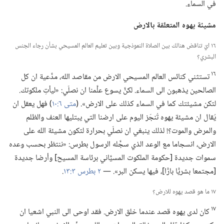
في السماء.‏
مشيئة يهوه المتعلقة بالارض
١٦ ايّ تناقض هنالك بين الصلاة النموذجية وبين تعليم العالم المسيحي بشأن رجاء الجنس
البشري؟‏
١٦
تستثني كنائس العالم المسيحي الارض من مقاصد الله،‏ مدَّعية ان كل
الصالحين يذهبون الى السماء.‏ لكنَّ يسوع علَّمنا ان نصلّي:‏ «ليأتِ ملكوتك.‏
لتكن مشيئتك كما في السماء كذلك على الارض».‏ (‏
متى ٦:‏١٠
‏)‏ فهل يعقل ان
يُقال ان مشيئة يهوه تُنجَز اليوم على ارضنا التي يبتليها العنف والظلم
والمرض والموت؟‏!‏ لذلك ينبغي ان نصلّي بحرارة لتكون مشيئة الله على
الارض،‏ انسجاما مع الوعد الذي سجَّله الرسول بطرس:‏ «ننتظر بحسب وعده
سموات جديدة [حكومة الملكوت المسيَّاني برئاسة المسيح] وأرضا جديدة
[مجتمعا بشريًّا بارًّا]،‏ فيها يسكن البر».‏ —‏
٢ بطرس ٣:‏١٣
‏.‏
١٧ ما هو قصد يهوه للارض؟‏
١٧
كان لدى يهوه قصد عندما خلق الارض.‏ فقد اوحى الى النبي اشعيا ان