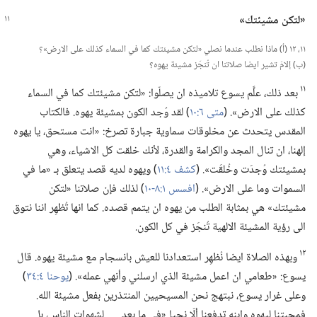
‏«لتكن مشيئتك»‏
١١،‏ ١٢ (‏أ)‏ ماذا نطلب عندما نصلي «لتكن مشيئتك كما في السماء كذلك على الارض»؟‏
(‏ب)‏ إلامَ تشير ايضا صلاتنا ان تُنجَز مشيئة يهوه؟‏
١١
بعد ذلك،‏ علَّم يسوع تلاميذه ان يصلّوا:‏ «لتكن مشيئتك كما في السماء
كذلك على الارض».‏ (‏
متى ٦:‏١٠
‏)‏ لقد وُجد الكون بمشيئة يهوه.‏ فالكتاب
المقدس يتحدث عن مخلوقات سماوية جبارة تصرخ:‏ «انت مستحق،‏ يا يهوه
إلهنا،‏ ان تنال المجد والكرامة والقدرة،‏ لأنك خلقت كل الاشياء،‏ وهي
بمشيئتك وُجدَت وخُلقَت».‏ (‏
كشف ٤:‏١١
‏)‏ ويهوه لديه قصد يتعلق بـ‍ «ما في
السموات وما على الارض».‏ (‏
افسس ١:‏٨-‏١٠
‏)‏ لذلك فإن صلاتنا «لتكن
مشيئتك» هي بمثابة الطلب من يهوه ان يتمم قصده.‏ كما انها تُظهِر اننا نتوق
الى رؤية المشيئة الالهية تُنجَز في كل الكون.‏
١٢
وبهذه الصلاة ايضا نُظهِر استعدادنا للعيش بانسجام مع مشيئة يهوه.‏ قال
يسوع:‏ «طعامي ان اعمل مشيئة الذي ارسلني وأنهي عمله».‏ (‏
يوحنا ٤:‏٣٤
‏)‏
وعلى غرار يسوع،‏ نبتهج نحن المسيحيين المنتذرين بفعل مشيئة الله.‏
فمحبتنا ليهوه وابنه تدفعنا ألّا نحيا «في ما بعد .‏ .‏ .‏ لشهوات الناس،‏ بل