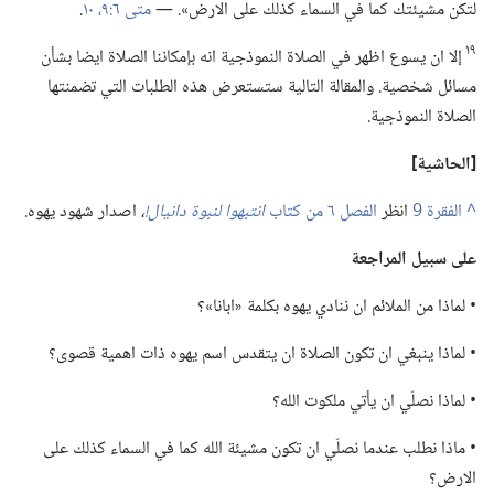
لتكن مشيئتك كما في السماء كذلك على الارض».‏ —‏
متى ٦:‏٩،‏ ١٠
‏.‏
١٩
إلا ان يسوع اظهر في الصلاة النموذجية انه بإمكاننا الصلاة ايضا بشأن
مسائل شخصية.‏ والمقالة التالية ستستعرض هذه الطلبات التي تضمنتها
الصلاة النموذجية.‏
‏[الحاشية]‏
^
انظر
الفصل ٦ من كتاب
انتبهوا لنبوة
دانيال
‏!‏
‏،‏
اصدار شهود يهوه.‏
على سبيل المراجعة
‏• لماذا من الملائم ان ننادي يهوه بكلمة «ابانا»؟‏
‏• لماذا ينبغي ان تكون الصلاة ان يتقدس اسم يهوه ذات اهمية قصوى؟‏
‏• لماذا نصلّي ان يأتي ملكوت الله؟‏
‏• ماذا نطلب عندما نصلّي ان تكون مشيئة الله كما في السماء كذلك على
الارض؟‏