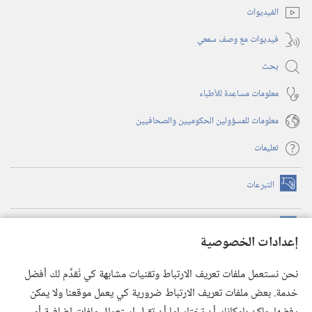
الفيديوات
فيديوات مع وصف سمعي
بحث
معلومات مساعِدة للأطباء
معلومات للمسؤولين الحكوميين والصحافيين
تعليمات
التبرعات
(يفتح
نافذة
جديدة)
مكتبة برج المراقبة الالكترونية
™
(يفتح
إعدادات الخصوصية
نافذة
JW Hub
جديدة)
(يفتح
نحن نستعمل ملفات تعريف الارتباط وتقنيات مشابهة كي نُقدِّم لك أفضل
نافذة
®
خدمة. بعض ملفات تعريف الارتباط ضرورية كي يعمل موقعنا ولا يمكن
تطبيق
JW Library
جديدة)