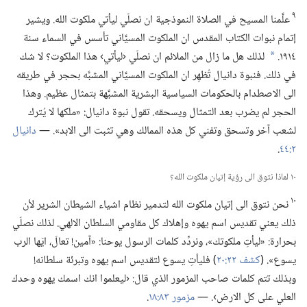
٩
علَّمنا المسيح في الصلاة النموذجية ان نصلّي ليأتي ملكوت الله.‏ ويشير
إتمام نبوات الكتاب المقدس ان الملكوت المسيَّاني تأسس في السماء سنة
١٩١٤.‏
لذلك هل ما زال من الملائم ان نصلّي ‹ليأتي› هذا الملكوت؟‏ لا شك
*
في ذلك.‏ فنبوة دانيال تُظهِر ان الملكوت المسيَّاني المشبَّه بحجر في طريقه
الى الاصطدام بالحكومات السياسية البشرية المشبَّهة بتمثال عظيم.‏ وهذا
الحجر لم يضرب بعد التمثال ويسحقه.‏ تقول نبوة دانيال:‏ «ملكها لا يُترك
لشعب آخر وتسحق وتفني كل هذه الممالك وهي تثبت الى الابد».‏ —‏
دانيال
٢:‏٤٤
‏.‏
١٠ لماذا نتوق الى رؤية إتيان ملكوت الله؟‏
١٠
نحن نتوق الى إتيان ملكوت الله لتدمير نظام اشياء الشيطان الشرير لأن
ذلك يعني تقديس اسم يهوه وإهلاك كل مقاومي السلطان الالهي.‏ لذلك نصلّي
بحرارة:‏ «ليأتِ ملكوتك»،‏ ونردِّد كلمات الرسول يوحنا:‏ «آمين!‏ تعالَ،‏ ايّها الرب
يسوع».‏ (‏
كشف ٢٢:‏٢٠
‏)‏ فليأتِ يسوع لتقديس اسم يهوه وتبرئة سلطانه!‏
وبذلك تتم كلمات صاحب المزمور الذي قال:‏ ‹ليعلموا انك اسمك يهوه وحدك
العلي على كل الارض›.‏ —‏
مزمور ٨٣:‏١٨
‏.‏