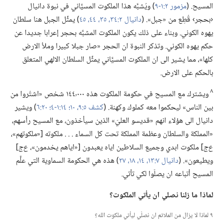
المسيح.‏ (‏
مزمور ٢:‏١-‏٩
‏)‏ ويُشبَّه هذا الملكوت المسيَّاني في نبوة دانيال
‹بحجر› قُطِع من «جبل».‏ (‏
دانيال ٢:‏٣٤،‏ ٣٥،‏
٤٤،‏ ٤٥
‏)‏ يمثِّل الجبل هنا سلطان
يهوه الكوني.‏ وبناء على ذلك يكون الملكوت المشبَّه بحجر إعرابا جديدا عن
حكم يهوه الكوني.‏ وتذكر النبوة ان الحجر «صار جبلا كبيرا وملأ الارض
كلها»،‏ مما يشير الى ان الملكوت المسيَّاني يمثِّل السلطان الالهي المتعلق
بالحكم على الارض.‏
٨
ويشترك مع المسيح في حكومة الملكوت هذه ١٤٤٬٠٠٠ شخص «اشتُروا من
بين الناس» ليحكموا معه كملوك وكهنة.‏ (‏
كشف ٥:‏٩،‏ ١٠؛‏
١٤:‏١-‏٤؛‏
٢٠:‏٦
‏)‏ ويشير
دانيال الى هؤلاء انهم «قديسو العليّ» الذين سيأخذون،‏ مع المسيح رأسهم،‏
«المملكة والسلطان وعظمة المملكة تحت كل السماء .‏ .‏ .‏ ملكوته [«ملكوتهم»،‏
ع‌ج
‏] ملكوت ابدي وجميع السلاطين اياه يعبدون [«اياهم يخدمون»،‏
ع‌ج
‏]
ويطيعون».‏ (‏
دانيال ٧:‏١٣،‏ ١٤،‏
١٨،‏
٢٧
‏)‏ هذه هي الحكومة السماوية التي علَّم
المسيح أتباعه ان يصلّوا لكي تأتي.‏
لماذا ما زلنا نصلي ان يأتي الملكوت؟‏
٩ لماذا لا يزال من الملائم ان نصلّي ليأتي ملكوت الله؟‏