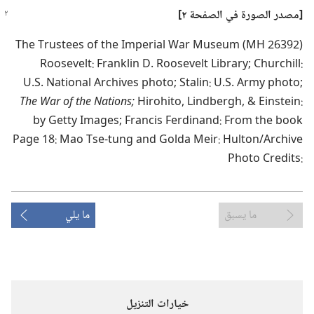
‏[مصدر الصورة
في
الصفحة ٢]‏
:‏n‏i‏e‏t‏s‏n‏i‏E‏ ‏&‏ ‎,‏h‏g‏r‏e‏b‏d‏n‏i‏L‏ ‎,‏o‏t‏i‏h‏o‏r‏i‏H‏ ‏
‏;‏
s
n
o
i
t
a
N
‏ ‏
e
h
t
‏ ‏
f
o
‏ ‏
r
a
W
‏ ‏
e
h
T
:‏s‏t‏i‏d‏e‏r‏C‏ ‏o‏t‏o‏h‏P‏
ما يسبق
ما يلي
خيارات التنزيل