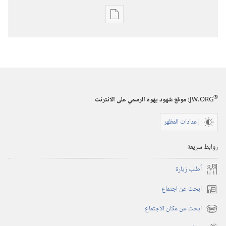
خيارات
تنزيل
الاصدارات
برج
المراقبة
(‏الطبعة
®
JW.ORG
:‏ موقع شهود يهوه الرسمي على الانترنت
الدراسية)‏
إعدادات المظهر
١‏ ‏‎شباط/
فبراير‏
روابط سريعة
‎٢٠٠٤
أُطلب زيارة
ابحث عن اجتماع
(يفتح
نافذة
ابحث عن مكان الاجتماع
(يفتح
جديدة)
نافذة