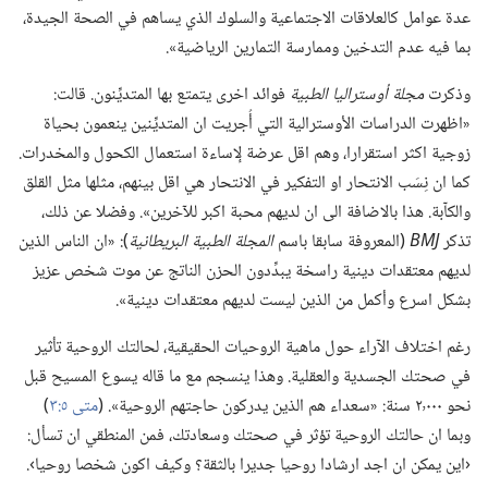
عدة عوامل كالعلاقات الاجتماعية والسلوك الذي يساهم في الصحة الجيدة،‏
بما فيه عدم التدخين وممارسة التمارين الرياضية».‏
وذكرت
مجلة أوستراليا الطبية
فوائد اخرى يتمتع بها المتديِّنون.‏ قالت:‏
«اظهرت الدراسات الأوسترالية التي أُجريت ان المتديِّنين ينعمون بحياة
زوجية اكثر استقرارا،‏ وهم اقل عرضة لٕاساءة استعمال الكحول والمخدرات.‏
كما ان نِسَب الانتحار او التفكير في الانتحار هي اقل بينهم،‏ مثلها مثل القلق
والكآبة.‏ هذا بالاضافة الى ان لديهم محبة اكبر للآخرين».‏ وفضلا عن ذلك،‏
تذكر ‏
J
M
B
‏ (‏المعروفة سابقا باسم
المجلة الطبية البريطانية
‏)‏:‏ «ان الناس الذين
لديهم معتقدات دينية راسخة يبدِّدون الحزن الناتج عن موت شخص عزيز
بشكل اسرع وأكمل من الذين ليست لديهم معتقدات دينية».‏
رغم اختلاف الآراء حول ماهية الروحيات الحقيقية،‏ لحالتك الروحية تأثير
في صحتك الجسدية والعقلية.‏ وهذا ينسجم مع ما قاله يسوع المسيح قبل
نحو ٢٬٠٠٠ سنة:‏ «سعداء هم الذين يدركون حاجتهم الروحية».‏ (‏
متى ٥:‏٣
‏)‏
وبما ان حالتك الروحية تؤثر في صحتك وسعادتك،‏ فمن المنطقي ان تسأل:‏
‹اين يمكن ان اجد ارشادا روحيا جديرا بالثقة؟‏ وكيف اكون شخصا روحيا›.‏