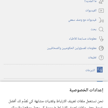
ما الجديد؟‏
جديدة)
الفيديوات
فيديوات مع وصف سمعي
بحث
معلومات مساعِدة للأطباء
معلومات للمسؤولين الحكوميين والصحافيين
تعليمات
التبرعات
(يفتح
نافذة
جديدة)
مكتبة برج المراقبة الالكترونية
™
(يفتح
إعدادات الخصوصية
نافذة
JW Hub
جديدة)
(يفتح
نحن نستعمل ملفات تعريف الارتباط وتقنيات مشابهة كي نُقدِّم لك أفضل
نافذة
®
خدمة. بعض ملفات تعريف الارتباط ضرورية كي يعمل موقعنا ولا يمكن
تطبيق
JW Library