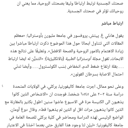
صحتك الجسدية ترتبط ارتباطا وثيقا بصحتك الروحية،‏ مما يعني ان
روحياتك تؤثر في صحتك الجسدية.‏
ارتباط مباشر
يقول هادْلي ڠ.‏ پيتش،‏ پروفسور في جامعة ملبورن بأوستراليا:‏ «معظم
المقالات التي تتناول ابحاثا حول هذا الموضوع ذكرت ارتباطا مباشرا بين
زيادة الاهتمام بالامور الروحية والصحة الافضل».‏ وتعليقًا على نتائج هذه
الابحاث،‏ تقول
مجلة أوستراليا الطبية
‏(‏بالانكليزية)‏:‏ «التديُّن له ايضا ارتباط
.‏ .‏ .‏ بقلة ارتفاع ضغط الدم،‏ انخفاض نِسَب الكولسترول .‏ .‏ .‏ وأيضا تدنّي
احتمال الاصابة بسرطان القولون».‏
وعلى نحو مماثل،‏ اجرت جامعة كاليفورنيا،‏ بركلي،‏ في الولايات المتحدة
دراسة سنة ٢٠٠٢ على ٦٬٥٤٥ شخصا،‏ فوجدت ان «الاشخاص الذين كانوا
يذهبون الى الكنيسة مرة في الاسبوع عاشوا سنين اطول بكثير بالمقارنة مع
الذين كانوا يذهبون مرات اقل او الذين لم يذهبوا قط».‏ وقال دوڠ أومان،‏
الواضع الرئيسي لهذه الدراسة ومحاضر في كلية بركلي للصحة العامة في
جامعة كاليفورنيا:‏ «تبيَّن لنا وجود هذا الفارق حتى بعدما اخذنا في الاعتبار