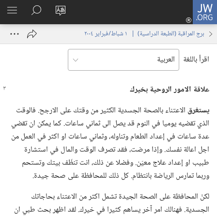
JW.ORG
تسجيل
تغيير
البحث
اظهر
الدخول
لغة
في
القائم
(يفتح
برج المراقبة (‏الطبعة الدراسية)‏ | ‏‎ ١‏ ‏‎شباط/فبراير‏ ‎٢٠٠٤
الموقع
JW.‎ORG
نافذة
جديدة)
اقرأ باللغة
علاقة الامور الروحية بخيرك
يستغرق
الاعتناء بالصحة الجسدية الكثير من وقتك على الارجح.‏ فالوقت
الذي تقضيه يوميا في النوم قد يصل الى ثماني ساعات.‏ كما يمكن ان تقضي
عدة ساعات في إعداد الطعام وتناوله،‏ وثماني ساعات او اكثر في العمل من
اجل اعالة نفسك.‏ وإذا مرضت،‏ فقد تصرف الوقت والمال في استشارة
طبيب او إعداد علاج معيّن.‏ وفضلا عن ذلك،‏ انت تنظّف بيتك وتستحم
وربما تمارس الرياضة بانتظام.‏ كل ذلك للمحافظة على صحة جيدة.‏
لكنّ المحافظة على الصحة الجيدة تشمل اكثر من الاعتناء بحاجاتك
الجسدية.‏ فهنالك امر آخر يساهم كثيرا في خيرك.‏ لقد اظهر بحث طبي ان