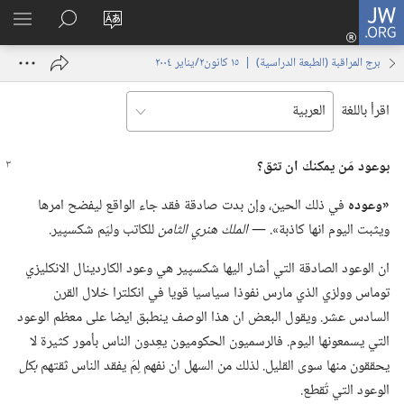
JW.ORG
تسجيل
تغيير
البحث
اظهر
الدخول
لغة
في
القائم
(يفتح
برج المراقبة (‏الطبعة الدراسية)‏ | ‏‎١٥‏ ‏‎كانون٢/يناير‏ ‎٢٠٠٤
الموقع
JW.‎ORG
نافذة
جديدة)
اقرأ باللغة
بوعود مَن يمكنك ان تثق؟‏
‏«وعوده
في ذلك الحين،‏ وإن بدت صادقة فقد جاء الواقع ليفضح امرها
ويثبت اليوم انها كاذبة».‏ —‏
الملك هنري الثامن
للكاتب وليَم شكسپير.‏
ان الوعود الصادقة التي أشار اليها شكسپير هي وعود الكاردينال الانكليزي
توماس وولزي الذي مارس نفوذا سياسيا قويا في انكلترا خلال القرن
السادس عشر.‏ ويقول البعض ان هذا الوصف ينطبق ايضا على معظم الوعود
التي يسمعونها اليوم.‏ فالرسميون الحكوميون يعِدون الناس بأمور كثيرة لا
يحققون منها سوى القليل.‏ لذلك من السهل ان نفهم لِمَ يفقد الناس ثقتهم
بكل
الوعود التي تُقطع.‏