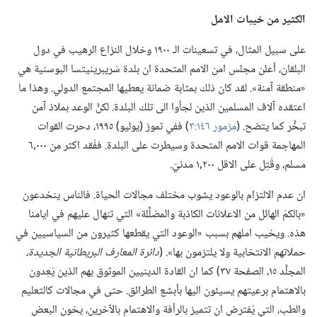
الكثير من خيبات الامل
على سبيل المثال،‏ في تسعينات الـ‍ ١٩٠٠ وخلال النزاع الرهيب في دول
البلقان،‏ أعلن مجلس امن الامم المتحدة ان بلدة سْريبرينيتسا البوسنية هي
«منطقة آمنة».‏ لقد كان ذلك بمثابة ضمانة يعطيها المجتمع الدولي.‏ وهذا ما
اعتقده آلاف المسلمين الذين لجأوا الى تلك البلدة.‏ لكنَّ الوعد بملاذ آمن
تبخَّر كما يتضح.‏ (‏
مزمور ١٤٦:‏٣
‏)‏ ففي تموز (‏يوليو)‏ ١٩٩٥،‏ دحرت القوات
المهاجمة قوات الامم المتحدة وسيطرت على البلدة.‏ ففُقد اكثر من ٠٠٠‏,٦
مسلم،‏ وقُتِل على الاقل ٢٠٠‏,١ مدنيّ.‏
ان عدم الالتزام بالوعود يشوب مختلف مجالات الحياة.‏ فالناس ينخدعون
«بالكمّ الهائل من الاعلانات الكاذبة والمضلِّلة» التي تنهال عليهم في ايامنا
هذه.‏ ويخيب املهم بسبب «الوعود التي يقطعها كثيرون من السياسيين في
حملاتهم الانتخابية ولا يلتزمون بها».‏ (‏
دائرة المعارف البريطانية الجديدة،‏
المجلَّد ١٥،‏ الصفحة ٣٧)‏ كما ان القادة الدينيين الموثوق بهم الذين يَعِدون
بالاهتمام برعيتهم يسيئون اليها بأبشع الطرائق.‏ حتى في مجالات كالتعليم
والطب،‏ التي يُفترض ان تتميز بالرأفة والاهتمام بالآخرين،‏ يخون البعض