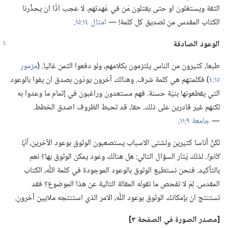
الثقة ويستغلون او حتى يقتلون مَن في عُهدتهم.‏ لا عجب اذًا ان يحذِّرنا
الكتاب المقدس من تصديق كل كلمة!‏ —‏
امثال ١٤:‏١٥
‏.‏
الوعود الصادقة
طبعا،‏ كثيرون من الناس يلتزمون بكلامهم،‏ ولو دفعوا الثمن غاليا.‏ (‏
مزمور
١٥:‏٤
‏)‏ فكلمتهم هي كلمة شرف.‏ وهنالك آخرون يودّون بصدق ان يفوا بالوعود
التي يقطعونها بنيّة حسنة.‏ فهم مستعدون وراغبون في إتمام ما وعدوا به
لكنهم غير قادرين على ذلك.‏ حقا،‏ قد تحبط الظروف اصدق الخطط.‏
—‏
جامعة ٩:‏١١
‏.‏
لكنَّ أناسا كثيرين ولشتى الاسباب يستصعبون الوثوق بوعود الآخرين،‏
أيًّا
كانوا.‏
لذلك يُثار السؤال التالي:‏ هل هنالك وعود يمكن الوثوق بها؟‏ نعم
بالتأكيد.‏ فنحن نستطيع الوثوق بالوعود الموجودة في كلمة اللّٰه،‏ الكتاب
المقدس.‏ لِمَ لا تفحص ما تقوله المقالة التالية عن هذا الموضوع؟‏ فقد
تستنتج ان بإمكانك الوثوق بوعود اللّٰه،‏ الامر الذي استنتجه ملايين آخرون.‏
‏[مصدر الصورة في الصفحة ٣]‏