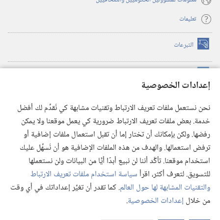
معلومات للمسؤولين الحكوميين والصحافيين
تعليمات
التبرعات
(يفتح
نافذة
جديدة)
مكتبة برج المراقبة الالكترونية
™
(يفتح
إعدادات الخصوصية
نافذة
JW Hub
جديدة)
(يفتح
نحن نستعمل ملفات تعريف الارتباط وتقنيات مشابهة كي نُقدِّم لك أفضل
نافذة
®
خدمة. بعض ملفات تعريف الارتباط ضرورية كي يعمل موقعنا ولا يمكن
تطبيق
JW Library
جديدة)
رفضها. ولكن بإمكانك أن تختار إما أن تقبل استعمال ملفات إضافية أو
مكتبة برج المراقبة
ترفض استعمالها. والهدف من هذه الملفات الإضافية هو أن نُسهِّل عليك
استخدام موقعنا. تأكَّد أننا لن نبيع أبدًا أيًّا من البيانات ولن نستعملها
للتسويق. لتعرف أكثر، اقرأ
سياسة استخدام ملفات تعريف الارتباط
والتقنيات المشابهة لها حول العالم
. كما تقدر أن تغيِّر إعداداتك في أي وقت
Copyright
© 2026 .Watch Tower Bible and Tract Society of Pennsylvania
من خلال
إعدادات الخصوصية
.
شروط الاستخدام
|
سياسة الخصوصية
|
إعدادات الخصوصية
عر