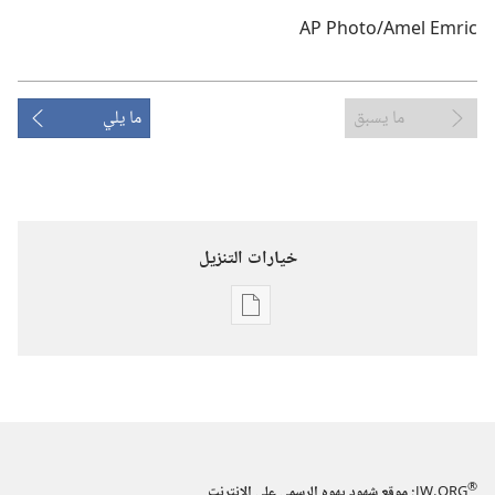
ما يسبق
ما يلي
خيارات التنزيل
خيارات
تنزيل
الاصدارات
برج
المراقبة
(‏الطبعة
®
JW.ORG
:‏ موقع شهود يهوه الرسمي على الانترنت