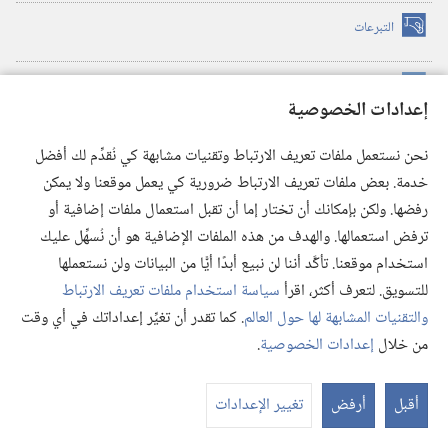
التبرعات
(يفتح
نافذة
جديدة)
مكتبة برج المراقبة الالكترونية
™
(يفتح
إعدادات الخصوصية
نافذة
JW Hub
جديدة)
(يفتح
نحن نستعمل ملفات تعريف الارتباط وتقنيات مشابهة كي نُقدِّم لك أفضل
نافذة
®
خدمة. بعض ملفات تعريف الارتباط ضرورية كي يعمل موقعنا ولا يمكن
تطبيق
JW Library
جديدة)
رفضها. ولكن بإمكانك أن تختار إما أن تقبل استعمال ملفات إضافية أو
مكتبة برج المراقبة
ترفض استعمالها. والهدف من هذه الملفات الإضافية هو أن نُسهِّل عليك
استخدام موقعنا. تأكَّد أننا لن نبيع أبدًا أيًّا من البيانات ولن نستعملها
للتسويق. لتعرف أكثر، اقرأ
سياسة استخدام ملفات تعريف الارتباط
والتقنيات المشابهة لها حول العالم
. كما تقدر أن تغيِّر إعداداتك في أي وقت
Copyright
© 2026 .Watch Tower Bible and Tract Society of Pennsylvania
من خلال
إعدادات الخصوصية
.
شروط الاستخدام
|
سياسة الخصوصية
|
إعدادات الخصوصية
عر
الم
أقبل
أرفض
تغيير الإعدادات