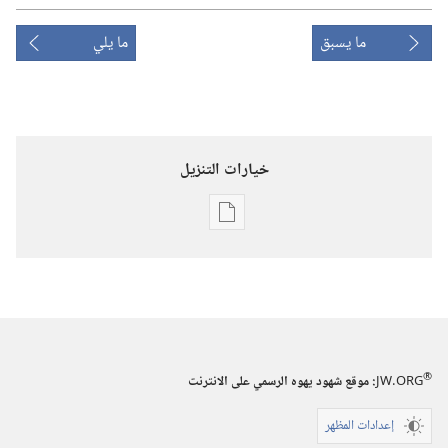
ما يسبق
ما يلي
خيارات التنزيل
خيارات
تنزيل
الاصدارات
برج
المراقبة
(‏الطبعة
®
JW.ORG
:‏ موقع شهود يهوه الرسمي على الانترنت
الدراسية)‏
‏‎١٥‏ ‏‎كانون٢/
إعدادات المظهر
يناير‏