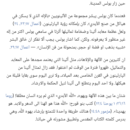
حين زار بولس المدينة.‏
فعندما كان بولس يبشّر مجموعة من الأثينويين ‹بالإله الذي لا يسكن في
هياكل من صنع الأيدي›،‏ كان بإمكانه رؤية الپارثينون.‏ (‏
اعمال ١٧:‏٢٣،‏ ٢٤
‏)‏
ولعل عظمة معابد أثينا وضخامة تماثيلها أثرتا في سامعي بولس اكثر من إله
غير منظور لا يعرفونه.‏ ولكن،‏ كما اشار بولس،‏ يجب ألا نفكر ان خالق البشر
‹شبيه بذهب او فضة او حجر،‏ بمنحوتة من فن الإنسان›.‏ —‏
اعمال ١٧:‏٢٩
‏.‏
ان كثيرين من الآلهة والإلاهات،‏ مثل أثينا التي يعتمد مجدها على المعابد
والتماثيل،‏ ظهروا فترة من الوقت ثم اختفوا.‏ فقد زال تمثال أثينا من
الپارثينون في القرن الخامس بعد الميلاد،‏ ولا نرى اليوم سوى بقايا قليلة من
هيكلها.‏ ولا احد اليوم يتطلع الى أثينا لنيل الحكمة والارشاد.‏
شتان ما بين هذه الآلهة ويهوه،‏ «اللّٰه الأبدي» الذي لم يره انسان مطلقا!‏ (‏
روما
١٦:‏٢٦؛‏
١ يوحنا ٤:‏١٢
‏)‏ كتب بنو قورح:‏ «اللّٰه هذا هو الهنا الى الدهر والابد.‏ هو
يهدينا».‏ (‏
مزمور ٤٨:‏١٤
‏)‏ هنالك طريقة واحدة للتمتع بإرشاد يهوه اللّٰه،‏ وهي
بدرس كلمته الكتاب المقدس وتطبيق مشورته في حياتنا.‏