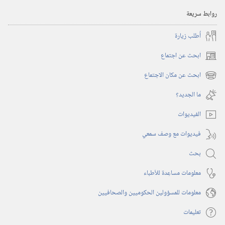
‎٢٠٠٤
روابط سريعة
أُطلب زيارة
ابحث عن اجتماع
(يفتح
نافذة
ابحث عن مكان الاجتماع
(يفتح
جديدة)
نافذة
ما الجديد؟‏
جديدة)
الفيديوات
فيديوات مع وصف سمعي
بحث
معلومات مساعِدة للأطباء
معلومات للمسؤولين الحكوميين والصحافيين
تعليمات